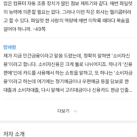
서 포기하든가 둘 중에 하나였잖아요?
업은 컴퓨터 자동 조종 장치가 딸린 점보 제트기와 같다. 매번 파일럿
(중략)
의 능력에 의존할 필요는 없다. 그러나 이런 작은 회사는 헬리콥터라
그렇지만 요샌 달라요. 꿈을 이루기가 힘들죠. 그렇다고 그냥 포기하
고 할 수 있다. 파일럿 한 사람의 역량에 매번 이착륙 때마다 목숨을
자니 너무 아쉽고, 그래서 꿈이 이뤄졌다는 기분에 그냥 빠져들어 가
걸어야 하니까. -49쪽
는 거예요. 그러기 위한 방법이 지금은 여러 가지가 있잖아요? 쇼코
의 경우는 그게 우연히 쇼핑이나 여행같이 돈을 쓰는 쪽으로 간 것뿐
밤바람
이에요. 그런 걸 가볍게 도와주었던 게 바로 신용카드와 사채였죠.
제가 지금 민간금융이라고 말씀 드렸는데, 정확히 말하면 ‘소비자신
(p. 307-308)
용’이라고 합니다. 소비자신용은 크게 둘로 나뉘어지죠. 하나가 ‘신용
판매’인데 카드를 사용해서 하는 쇼핑을 말하고, 또 하나는 ‘소비자금
융’이라고 하는데 여기에는 정기예금이나 우편예금 등을 담보로 한
대출과 소비자대출, 다시 말해서 고리대금이나 신용카드 현금 인출이
포함됩니다.-131쪽
더보기
저자 소개