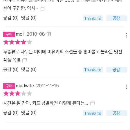
미야베 미유키를 좋아하는데 마침 50% 할인행사를 하기에 이때다
싶어 구입함. 역시~
공감 (
0
)
댓글 (0)
moli
2010-08-11
메뉴
두종류로 나뉘는 미야베 미유키의 소설들 중 흥미롭고 놀라운 멋진
작품 쪽!!!
공감 (
0
)
댓글 (0)
madwife
2011-11-15
메뉴
시간은 잘 간다. 카드 남발하면 이렇게 된다는...
공감 (
0
)
댓글 (0)