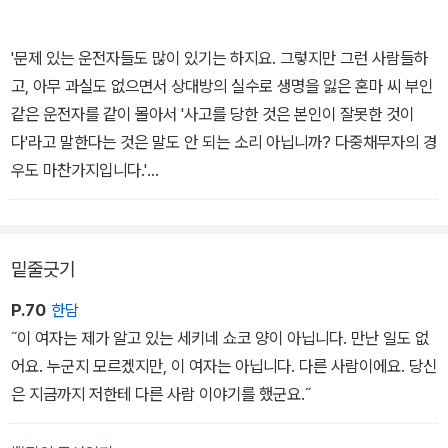
을 한 망자를 태워 지옥으로 옮기는 불수레)'에 올라타고 만 개인파산
자의 비극이 숨겨져 있다.
'문제 있는 운전자들도 많이 있기는 하지요. 그렇지만 그런 사람들하
고, 아무 과실도 없으면서 상대방의 실수로 생명을 잃은 혼마 씨 부인
<화차>는 '역대 일본추리소설 베스트 10'에 드는 사회파 미스터리의
같은 운전자를 같이 몰아서 '사고를 당한 것은 본인이 잘못한 것이
걸작으로 꼽힌다. 미야베 미유키는 이 소설로 일본 양대 대중문학상
다'라고 말한다는 것은 말도 안 되는 소리 아닙니까? 다중채무자의 경
의 하나인 야마모토 슈고로 상을 수상했다. 또한 같은 작품이 나오키
우도 마찬가지입니다.'
상 후보에 오르며 그녀를 베스트셀러 작가의 반열에 올리는 계기가
미조구치의 어조가 조금 바뀌더니 개인적인 감정이 스며든 목소리로
되기도 했다.
말했다.
'다중채무자들을 싸잡아서 '인간적인 결함이 있기 때문에 그렇다'고
밑줄긋기
판단하기는 쉽죠. 하지만 그건 자동차 사고를 낸 운전자한테 전후 사
정은 전혀 들어 보지 않고, 운전 실력이 나빠서 그렇다. 그런 인간들한
P.70
한담
테 면허 같은 걸 줄 필요가 없다,고 잘라 말하는 것과 같은 소립니다.
˝이 여자는 제가 알고 있는 세키네 쇼코 양이 아닙니다. 만난 일도 없
그 증거로 '자 봐라! 한 번도 사고를 내지 않은 사람들이 얼마든지 있
어요. 누군지 모르겠지만, 이 여자는 아닙니다. 다른 사람이에요. 당신
지 않은가'하고 말이죠.
은 지금까지 저한테 다른 사람 이야기를 했군요.˝