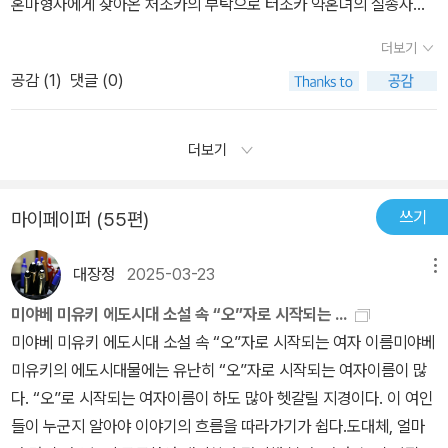
혼마형사에게 찾아온 처조카의 부탁으로 터조카 약혼녀의 실종사건
민을 일으키는 범죄자'는 이제 지겨울 정도지만 나도 그녀의 이야기
한, 걸작이라 할 수 있는 좋은 소설입니다. 추리소설 매니아가 아니더
문에 엄청난 빚을 지고도 도망치려고 하지 않고, 어떻게든 갚아보려
'설마 그렇게 큰 돈도 아닌데 잡아가기야 하겠어...?'같이 돈의 힘을 아
을 맡게 된다그런데 그 여자를 찾는동안 이상한 일이 일어난다사고는
를 찬찬히 들어보고 싶은 걸 보니 혼마 형사와 같은 심정이 된 것일까.
라도 한번쯤 권하고 싶습니다.1분중 0분께서 이 리뷰를 추천하셨습니
고 발버둥치는 것이다.미야베 미유키는 늪에 빠진 신용불량자들을 질
주 가볍게 생각했었다. (아주 세상을 쉽게 봤던 듯.. 인정도 안 믿는데
더보기
아니고 두여자가 눈에 보인다세키네 쇼코.분명히 찾는 여자는 세키네
다.
책하지도, 동정하지도 않는다.다만, 객관적으로 바라보아 인간으로써
그 때는 왜 회사의 정을 믿었던 걸까.)같은 나라라도 집집마다 문화
공감 (
1
)
댓글 (0)
쇼코인데세키네 쇼코가 둘이다어떻게 된것일까이야기는 이렇게 작은
공감이 갈수 있을 만큼, 그들의 인생을 보여준다.피해자도 가해자도
차이는 있다. 친구들과 시시콜콜한 집안 이야기를 하다보면 우리집과
실종사건을 시작으로 시작된다그리고 우리 시대의 문제점이 보이게
불쌍해지는 이야기- 한순간의 실수로 이제는 되돌이킬수 없는 실수
달리 사업을 주로 하는 집인 경우에 '빚도 재산이다'라는 생각을 가진
된다그 근본 문제 카드,,카드는 사용하기에는 정말 좋다나도 카드를
더보기
를 저지른 두 여자의 삶.무척 현실적인 이야기에 동감을 하면서도 씁
경우가 상당히 많다. 언제나 화려하고 호인인 내 친구 Y의 집은 주로
사용하고 있지만 잘 쓰면 정말 좋은 물건이다남에게 아시운 소리 하
쓸한 기분으로 읽어내려갔다. 사실 미야베 미유키의 소설은 그다지
개인 사업을 해서 빚이 많다고는 하는데 누리고 사는 수준은 아주 높
지 않아도 되는것이니까하지만 이것을 너무 오바하다 보면 걷잡을 수
좋아하지 않아서 기대하지 않았지만,<화차>는 두번이나 출간되었는
다. 명품백에 구두에 최신 전자기기에 항상 최고 좋은 것만을 해야한
쓰기
마이페이퍼 (55편)
없다는 문제점아마 우리나라 20대도 많을것이다특별하게 직업도 없
데도, 모두 품절이어서 무척 궁금해하고 있던 소설인데,역시 내 선택
다는 Y의 생활을 보고 있자면 월급쟁이인 우리집이 근근히 살고 있는
으면서 벌이도 없으면서 무작정 카드를 쓰는 사람들부모에게 도움을
과 기다림이 헛되이지 않았다는 것을 보여주는 책이었다.흥분하지 않
게 웬지 궁상맞게 느껴질 지경이다. '빚은 철저히 넘의 돈이다!'라는
대장정
2025-03-23
메뉴
청하는 사람들너무나 카드가 많고 남발되기 때문은 아닐까그리고 자
고 조분조분 연쇄적인 과정을 풀이해나가는 데 있어서는 미야베 미유
생각을 하는 우리집이 당연한 분위기인 줄 알았는데 의외로 '빚도 재
신의 지금 경제적인것보다 너무 좋은것을 탐해서는 아닐까아마 그것
미야베 미유키 에도시대 소설 속 “오”자로 시작되는 ...
키만한 일본작가가 없다.부동산사기를 다룬 <이유>는 사실 개인적으
산이'라는 생각을 가진 집이 많다고 해서 크게 놀랐다. 부자들은 빚도
은 이시대가 그렇게 변해가고 있어서는 아닐까라는생각을 많이 하게
미야베 미유키 에도시대 소설 속 “오”자로 시작되는 여자 이름미야베
로는 그다지 재밌게 읽지 않았지만,이 소설에서는 엄지손가락을 들어
잘 굴린다는데 옆에서 본 바로 특별한 능력이 없는 사람들은 그냥 자
된다이책을 읽으면서 참 많은 생각을 하게 된다정말 우리네 뉴스속에
미유키의 에도시대물에는 유난히 “오”자로 시작되는 여자이름이 많
주고 싶다. 당신은 행복해지고 싶은가. 당신은 혹시 허상의 행복을 바
기 돈으로 마음 편히 사는 게 낫다고 본다. 확실히 물질적 풍요가 주
서 나올만한 이야기다하지만 현실속에서도 존재하는 이야기다우리젊
다. “오”로 시작되는 여자이름이 하도 많아 헷갈릴 지경이다. 이 여인
라보고 실수한 적은 있지 않은가.그렇다면 이 책을 꼭 읽어보시길.세
는 행복감은 있다. 잡지나 티비에서 봐서 모든 좋은 것을 다 누리고 싶
은이들이 카드가 얼마나 무서운것인지를 알았으면 한다내인생을 버
들이 누군지 알아야 이야기의 흐름을 따라가기가 쉽다.도대체, 얼마
상에는 노력없이 얻어지는 공짜도, 행복도 없다는 것을 씁쓸하게나
은 심리도 있다. 아마도 스스로 다들 잘 알거라 생각하지만 '나를 뭘