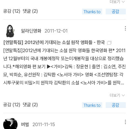
게 가닿는 것 같다. 아버지를 사랑했겠지만 증오하게 된 경선, 가족이
더보기
기능은 처음 써 봐!!) 조성하를 좋아하지만 캐릭터가 어울릴까 잘 연
실을 잠시 잊기 위해 밤업소에서 만난 시원치 않은 사내들과 연애라
라는 게 울타리가 아니라 굴레만으로 느껴지는 경선, 처음으로 사랑
공감 (
12
)
댓글 (2)
상이 안 되었는데, 예고편을 보면 또 제법 괜찮을 것 같기도 하다. 이
도 해야 버틸 힘을 내는 것이다. 하나하나 다 우울한 사연이다.그래도
하고 사랑받은 남자에게 차마 배신이라고도 못할 짓을 당한 경선, 세
선균이 1박 2일에서 얼마 전 바다에 빠지는 촬영을 했다고 했는데 그
그 누구에게도 기대지 않고 당당하게 삶과 맞서는 이 엄마들을 누가
상은 아무리 노력해도 바뀌지 않으므로, 그리하여 행복하려면 세상
게 이 작품일까?? 뭐 암튼! 개봉을 기다리고 있다. 한 달은 더 기다려
손가락질 하겠는가. --------------- 최근에 시작한 일로 학교측, 학
알라딘영화
2011-12-01
메뉴
속의 나를 바꿔야만 된다는 결론에 도달하는 경선, 거기에 끝까지 자
야 하지만...
부모와 상대하며 가끔 마음 상하는 일이 있기도 했다. 그렇지만 내가
기를 포기하지 않는 남자가 있어서 좋기 보다는 오히려 괴로운 경선 -
[연말특집] 2012년에 기대되는 소설 원작 영화들 - 한국
며칠 동안 책으로 만난 여러 여인들의 삶 그리고 엄마의 삶과 비교하
이렇게 차곡차곡 쌓아 놓은 폼새는 영화가 책보다 쉽고, 영화의 그런
[연말특집]2012년에 기대되는 소설 원작 영화들 한국영화 편* 2011
면 얼마나 안온하게 살아가는 것인지. 겨우 내 책값, 커피값 정도 벌지
쉬움은 곧 대중성으로 연결되니, 감독은 충분히 영리했다고 생각한
년 12월부터의 국내 개봉예정작 또는미개봉작을 대상으로 정리했습
만 이마저도 못 버티면 자립, 자존과는 영영 멀어진다. 엄
다. 게다가 그 과정에서 원작을 마구 난도질했다는 느낌이 들지도 않
니다.*해외영화 편 보기 ▶<가비>감독 : 장윤현 | 출연 : 김소연, 주진
마가 된다는 것은 너무나 멋진 선물이지만 엄마라는 말로만 자신을
아서, 내가 원작자라도 만족스러웠으리라는 생각이 들었다 (실제로
모, 박희순, 유선원작 : 김탁환 <노서아 가비> 영화 <조선명탐정: 각
정의해서는 안 돼. 충만한 사람이 되도록 해. 그게 네 아이에게도 이로
미미여사는 대만족이라고 했다지).화차 같은 작품을 가지고 괜스레
시투구꽃의 비밀>의 원작자 김탁환의 소설 <노서아 가비>를 원작으
울 거야. 17쪽 실패해도 괜찮다는 생각을 가져. (중략) 하지만 무엇보
멋을 부려서 난해하게 해놨다면, 개인적으로 놀랍다기 보다는 재수없
로 조선 최초의 바리스타를 둘러싼 고종암살작전의 비밀을 그린다.
다도 충만한 사람으로 남는 것에 더 신경 써. 자신을 위한 시간을 가
더보기
다고 생각했을 듯. 영화에서 가장 아쉬운 캐릭터는 형사.원작에서의
조선을 시작으로 러시아, 일본 등 당시 문화적 특색을 담아낸 것도 또
져. 너의 기본적인 욕구들을 채우도록 해. 18쪽 다 아는 이야기일 거
공감 (
12
)
댓글 (2)
형사는, 내용상 키를 쥐고 있기도 하지만 경선을 바라보는 시각과 피
다른 볼거리다. 고종암살의 열쇠를 지닌 조선 최고의 바리스타인 여
라고 지레 짐작하고 읽지 않으려다 보았는데단순명료하게 한 인간으
해자를 바라보는 시각의 균형이 흐트러지는 법이 없어서 작품에 전반
주인공으로 이다해가 하차한 후 김소연이 주연을 맡았다. 주진모는
로서 어떻게 살아가야 하는지 조근조근 들려주고 있다. 페미니스트라
적으로 크나큰 안정감을 주면서도 인간적이고 작품이 의도하는 메시
러시아 최고의 저격수이자 이중스파이인 일리치, 박희순은 고종을 연
버벌
2011-11-15
메뉴
는 말이 현재 한국에서는 너무 오염되어서 함부로 쓰기 힘든데그냥