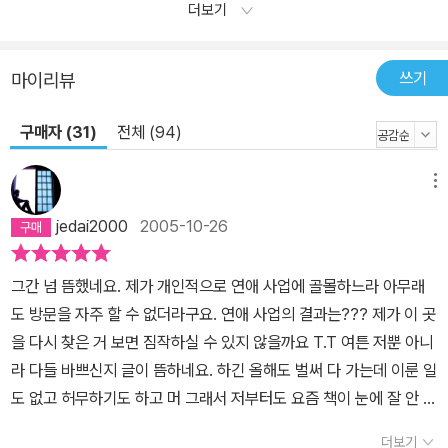
더보기
쓰기
마이리뷰
구매자 (31)
전체 (94)
메뉴
jedai2000
2005-10-26
그간 넘 뜸했네요. 제가 개인적으로 연애 사업에 골몰하느라 아무래
도 방문을 자주 할 수 없더라구요. 연애 사업의 결과는??? 제가 이 곳
을 다시 찾은 거 보면 짐작하실 수 있지 않을까요 T.T 여튼 저뿐 아니
라 다들 바쁘신지 글이 뜸하네요. 하긴 올해도 벌써 다 가는데 이룬 일
도 없고 허무하기도 하고 머 그래서 저부터도 요즘 책이 눈에 잘 안 들
어오더군요...오늘 소개드릴 책은 미야베 미유키라는 일본 작가의 <
더보기