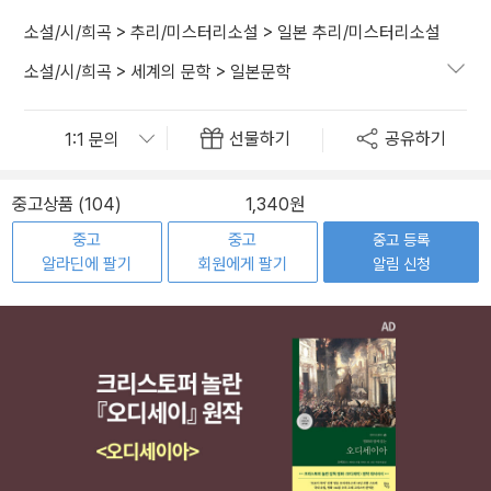
소설/시/희곡
>
추리/미스터리소설
>
일본 추리/미스터리소설
소설/시/희곡
>
세계의 문학
>
일본문학
선물하기
공유하기
중고상품 (104)
1,340원
중고
중고
중고 등록
알라딘에 팔기
회원에게 팔기
알림 신청