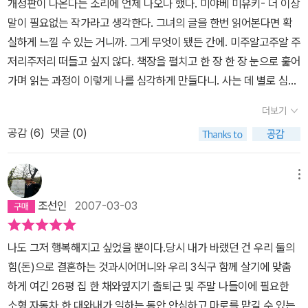
개정판이 나온다는 소리에 언제 나오나 했다. 미야베 미유키- 더 이상
어 나가 작품 내내 독자의 시선을 분산시키지 않는 필력을 지니고 있
걸로 현재로서는 정말 그게 가능한지 궁금하다. 당연히 종교 지도자
고 끝을 발견하게 될 듯 하면서도 끊임없이 새로운 연결끈을 내보내
말이 필요없는 작가라고 생각한다. 그녀의 글을 한번 읽어본다면 확
습니다. 정말 한국의 소설가들은 이런 점을 본받아야 해요...무거운 주
는 저렇게 말을 해야하겠지만 그저 범인인 나에게는 무지 어려운 일
는 마법의 끈을 부여잡고 있는 느낌이다. 그만큼 이야기책으로서 엄
실하게 느낄 수 있는 거니까. 그게 무엇이 됐든 간에. 미주알고주알 주
제일수록 흥미롭게 쓸 줄 알아야 한다고 생각합니다. 아무리 주제가
이다. 심지어 죄를 짓고나서 저런 태도를 취하는 범죄자를 보면 분노
청난 흥미를 갖게 해준다. 미야베 미유키 글의 매력이다.
저리주저리 떠들고 싶지 않다. 책장을 펼치고 한 장 한 장 눈으로 훑어
좋으면 머합니까? 재미가 없어서 아무도 안 읽으면 소용없잖습니
가 미친듯 상승하는 일도 비일비재하다.하지만 <사람이 나쁘냐 돈이
가며 읽는 과정이 이렇게 나를 심각하게 만들다니. 사는 데 별로 심각
까...그런 면에서 무거운 주제도 흥미롭게 요리할 줄 아는 미야베 미유
나쁘지!>라는 문장은 미묘하다. 돈 때문에 비굴해지는 게 사람이고
한 편은 아니지만, 이 책을 읽어내는 시간 만큼은 충분히 심각했고 고
키야말로 타고난 작가라는 생각이 듭니다.거대 자본주의라는 괴물같
우쭐해지는 것도 사람이며 어떤 일도 할 수 있는 게 사람이 아니겠는
더보기
민했고 마지막 책장을 덮는 순간 나는 정체를 알 수 없는 감정에 그저
은 사회속에서 망가져 가는 개개인들을 묘사한 이 소설은 동시대를
가. 그렇다고 해서 돈이 아쉬운 사람이 모두 범죄에 길로 빠지거나 추
공감 (
6
)
댓글 (0)
흥건히 흠뻑 젖어 있었던 거 같다.사실감 느껴지는 이야기와 그 이야
사는 우리 모두에게 깊은 울림을 줄 수 있는 책입니다. 이런 책이 이렇
한(?) 삶을 사는 것도 아닌데. 돈은 모든 이에게 소중하고 아깝다. 죄
기를 뒷받침해주고 있는 정확한 정보들이 있다. 사실과 허구를 교묘
게 사장되어 있다는 건 정말 비극입니다. 특히 카드 대란으로 인해 사
를 저지르고 나서 '돈이 없어서 그랬어요...'라고 하면 동정심이 팍 이
하게 잘 썩는 재주가 있는 작가다. 아니, 그녀의 글은 픽션 같지가 않
회가 아수라장이 되고, 범죄율이 급증한 우리 나라 독자들에게는 정
메뉴
는 것도 다 이런 맥락이다. 어디까지나 아이에게 먹일 분유를 훔치거
다. 그냥 눈으로 보이는 사실을 서술한다고 해도 이렇게 세심하게 표
말 깊이 공감할 수 있는 작품입니다. 제 생각에 광고를 좀 더 빵빵하게
나 불법인 누드 사진을 찍는 등의 경범죄일 경우에나 가능한 일이지
조선인
2007-03-03
현하고 사실처럼 포장할 수 있는 능력은 흔히 볼 수 없다. 그래서 미야
때리고 입소문만 잘 탔으면 100만부는문제없었으리라 봅니다. 이렇
만.자본주의 사회에서 돈은 모든 사람에게 중요한 가치라 세상의 거
베 미유키가 대단한 작가라고 느낄 수 있었을 테지. 그저 행복해지고
게 소외되어 있을 책이 아닙니다. 추리 소설 매니아가 아니라 일반 독
의 대부분의 문제가 다 이놈한테서 일어난다고 해도 과언이 아니다.
나도 그저 행복해지고 싶었을 뿐이다.당시 내가 바랬던 건 우리 둘의
싶었던 한 여자와 그 여자의 신분으로 새로운 인생을 살고자 했던 또
자들도 읽어 보면 엄지 손가락을 치켜들 걸작입니다. 미래의 추리 소
정의니 사랑이니 자연이니 이런 아름다운 말도 돈의 유혹 앞에선 힘
힘(돈)으로 결혼하는 것과시어머니와 우리 3식구 함께 살기에 맞춤
다른 여자가 있다. 과연 불행한 이야기의 시작은 어디서부터였을까.
설이 지향해야 할 모범이라고 표현한다면 지나친 과장인가요? 그만
을 잃고 만다. 내가 맹하기는해도 백치아다다처럼 돈을 경멸하는 사
하게 여긴 26평 집 한 채와옆지기 출퇴근 및 주말 나들이에 필요한
그렇게 할 수밖에 없었던 이유는 과연 무엇이었을까. 이유가 있다고
큼 훌륭합니다....사랑하는 약혼자와의 결혼식을 준비하던 한 젊은 여
람은 아니니 내숭을 부린다고 생각하지 마시라. 그저 돈의 힘은 어마
소형 자동차 한 대와내가 일하는 동안 안심하고 마로를 맡길 수 있는