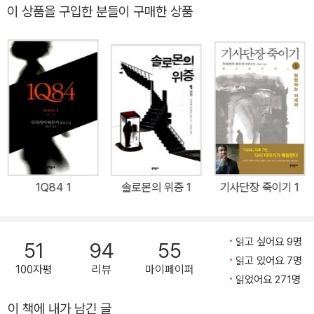
이 상품을 구입한 분들이 구매한 상품
에이지 문학신인상을 수상한《혼조 후카가와의 기이한 이야기》(199
1)를 시작으로, 초능력자가 등장하거나 괴담과 미스터리를 접목한 작
품들, 또는 하급 관리 주인공이 괴이한 사건을 수사하는 시대 미스터
리를 썼다. 저자 자신의 고향이기도 한 후카가와를 배경으로 한 작품
과 더불어 봉건 사회를 사는 서민의 고통에 주목한 사회파 시대 미스
터리《외딴집》(2005)에 이르기까지, 다양한 장르를 미스터리와 접
목한 작품을 속속 발표해 기존 시대 소설 독자뿐 아니라 시대 소설을
읽기 어려워하는 독자들까지 동시에 사로잡았다. 그 밖의 작품으로
《벚꽃 다시 벚꽃》《세상의 봄》 《안주》 《낙원》 《희망장》 등이 있고, 2
1Q84 1
솔로몬의 위증 1
기사단장 죽이기 1
012년 국내에서 영화화된 《화차》 외에도 《대답은 필요 없어》 《스나
크 사냥》 《모방범》 《이유》《고구레 사진관》 《솔로몬의 위증》 등 다수
작품이 영화화되거나 드라마화되었다. 현재 하드보일드 작가 오사와
읽고 싶어요 9명
51
94
55
아리마사(大澤在昌), 미스터리 작가 교고쿠 나쓰히코(京極夏彦),
읽고 있어요 7명
100자평
리뷰
마이페이퍼
미야베 미유키(宮部みゆき), 이렇게 세 사람의 성을 딴 사무실 '다이
읽었어요 271명
쿄쿠구大極宮'를 만들어 함께 활동하고 있다.
이 책에 내가 남긴 글