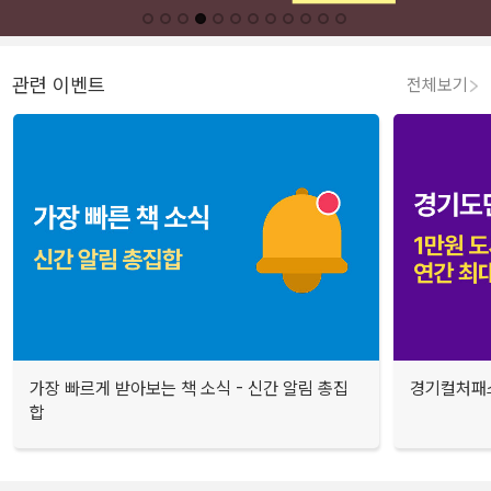
관련 이벤트
전체보기
가장 빠르게 받아보는 책 소식 - 신간 알림 총집
경기컬처패스
합