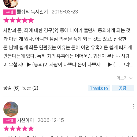
시사하는 바가 굉장히 큽니다. 그런데 한 가지 인상적인 것은 이 책이
심각하게 책을 읽어버리곤 한다. 나는... 그렇다.그리고 내가 미야베
1993년에 나왔다는 겁니다. 우리 나라가 크레디트 카드로 인한 경제
뽈쥐의 독서일기
2016-03-23
미유키의 작품을 좋아하는 이유가 뭔지 좀 더 뚜렷해졌다. 미야베 미
위기를 맞은 것이 얼추 2000년 넘어서이니 한국과 일본의 경제는 얼
유키는 이 책에 등장하는 '인생을 훔친 여자'에게만 돌팔매를 던지지
핏 잡아서 한 10년쯤 벌어져 있는 것 같다는 생각이 들었습니다...이
사람과 돈, 죄에 대한 경구(?) 중에 나이가 들면서 동의하게 되는 것
는 않는다. 이상하게 흘러가고 있는 사회구조속에서 과연 그 개인에
건 그냥 문외한의 개인적 생각입니다...^^;;;공히 일본 추리 소설의 전
과 아닌 게 있다. 아니면 점점 의문을 품게 되는 것도 있고. 신성한
게만 손가락질하며 비난할수는 없다,라고 이야기한다. 비현실적인 이
통이라 할 사회파 추리 소설의 정신을 오늘에 되살려 작가는 그 어느
돈'님'에 쉽게 죄를 연관짓는 이유는 돈이 어떤 유혹이든 쉽게 빠지게
야기에 빠져들어 책을 읽는 중이라고 생각하다가 어느순간 지독한 현
작품보다 예리하게 자본주의의 본질에 접근합니다.특히 혼마 형사가
만든다는데 있다. 특히 죄의 유혹에는 더더욱.1. 귀신이 무섭냐 사람
실을 깨닫고 흠칫 놀라게 되는 이유는 그런것일거다.소비가 미덕인
수사하면서 만나는 변호사는 크레디트 카드와 금융사들의 실체를 적
이 무섭지! ▶ (동의)2. 사람이 나쁘냐 돈이 나쁘지! ▶ (.... 그랴
듯 소비를 조장하는 사회, 폼나고 멋있게 사는 것이 최고인 듯 겉치장
나라하게 폭로하는데, 아주 일품입니다. 저는 읽으면서 무릎을 탁 쳤
도 그러면 쓰나!) 3. 사람을 미워하지 말고 그의 죄를 미워하라.
만을 강조하는 사회, 자신의 진짜 콤플렉스가 뭔지 깨닫지도 못하면
더보기
습니다. 그렇다고 이 작품이 사회 병리 폭로에만 그치는 딱딱한 작품
▶ (오 지져스...이건 경험상 불가능에 가까움.)특히 1번인 <귀신이
서 그걸 감추기 위해 편집증처럼 중독되어가는 사치소비향락 지향의
은 물론 아닙니다. 안개 속을 걷는 것처럼 단서없는 실종 사건을 수사
공감 (
6
)
댓글 (2)
무섭냐 사람이 무섭지!>를 동의하게 된 순간부터 나는 [어린왕자]를
생활이 자꾸 허공으로 발을 내딛게 하고 끝내는 나락으로 떨어지게하
하는 과정은 일급 추리물로 손색이 없습니다. 등장하는 인물 하나 하
재밌게 읽게 된 일개 '어른이'일 뿐이다. 지금보면 매우 유치한 [전설
고 만다. 신용사회라고 하지만 그 신용이라는 것이 허공에 꾸며진 뜬
나 개성이 넘치고, 심리 묘사도 완벽에 가깝습니다. 미야베 미유키라
의 고향]의 레전드 편 '내 다리 내놔'를 보며 부들부들떨던 초딩은 이
메뉴
구름이라는 것을 깨닫게 되었을 땐 이미 늦어버린 때이다.그들을 그
는 작가의 작품을 단 한편 읽어 봤지만 그녀의 실력은 정말 대단합니
제 [그것이 알고 싶다]와 [실제상황]을 복습 또 복습하며 인간 불신을
렇게 내몬것은 그 자신일뿐이다, 라고 잘라 말할 수 있는가.아, 내 이
거친아이
2006-12-15
다. 자신이 몸담고 있는 사회의 구조적인 모순을 본능적으로 파악하
공고히 다지는 어른으로 성장했다.<사람을 미워하지 말고 그의 죄를
야기가 오히려 더 뜬구름잡기인듯하여 말을 줄여야겠다.화차는 끝에
는 소설가다운 눈을 지니고 있습니다. 진지한 이야기를 재미있게 풀
미워하라.>는 3번문은 미션 스쿨 다닐 시절부터 이해가 잘 안 되었던
풀려나온 끈을 잡고 뒤따르다보면 금새 풀려나온 끈의 실마리를 붙잡