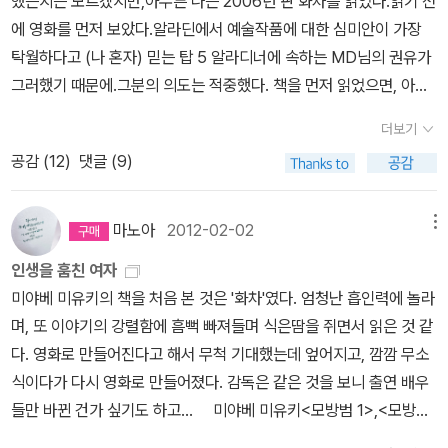
했는지는 모르겠지만,아무튼 나는 2006년 판 화차를 읽었다.읽기 전
나 잡지나 소설에서 보고 들은 화려한 생활을 꿈꾸는 거예요. 옛날에
을 붙여야 할지 고민하면서. 오전에 <화차> 다 보고 고른
에 영화를 먼저 보았다.알라딘에서 예술작품에 대한 심미안이 가장
는 그냥 꿈만 꾸는 걸로 만족하든지, 그게 싫으면 어떻게 해서든 꿈을
책들이다.<꽈배기의 맛>은 도서관 갈 때마다 야금야금 보다 이번에
탁월하다고 (나 혼자) 믿는 탑 5 알라디너에 속하는 MD님의 권유가
이루어 보려고 노력해 보든지 했겠지요. 그래서 실제로 출세한 사람
는 빌려왔다. 아들이 요리책이냐고. 넌 요리책 보면서 이렇게 웃을 수
그러했기 때문에.그분의 의도는 적중했다. 책을 먼저 읽었으면, 아마
도 있었을 것이고, 아니면 나쁜 길로 빠져든 사람도 있을 거예요. 옛날
있니? <엄마들>은 처음부터 그냥 엄청 세다. 표지를 보고 생계를 위
도 나는 영화의 압축성에 대해서 조금쯤 볼멘 소리를 할 수 밖에 없었
에는 아주 간단했어요. 방법이야 어쨌든 간에 자력으로 꿈을 이루든
더보기
해 드잡이하는 엄마들 이야기인 줄 알았다. 그러나 아니다. 이 책은 남
을 듯한데, 그 반대의 순서로 감상하고나니, 거꾸로 그 압축성이 꽤 괜
가 현 상태에서 포기하든가 둘 중에 하나였잖아요? (중략)그렇지만
공감 (
12
)
댓글 (9)
들이 기피하는 노동을 하며 그 와중에 열렬히 연애하는 엄마들의 이
찮았구나 싶고 책은 조금 더 깊게 소화했다는 느낌이 든다.다음은 책
요샌 달라요. 꿈을 이루기가 힘들죠. 그렇다고 그냥 포기하자니 너무
야기를 담았다. 특히 비릿한 치정 이야기가 많다. 작가분이 여자인 줄
과 영화가 다른 부분에 대한 간단 비교 감상.우선 러브라인이 상세한
아쉽고, 그래서 꿈이 이뤄졌다는 기분에 그냥 빠져들어 가는 거예요.
알았는데 마지막에 '아들'이라고 나온 걸 보고 깜짝 놀랐다, 정말. 이
영화에 비해 책은 소재 정도로만 쓰이는 건조한 구성을 일관되게 유
마노아
2012-02-02
메뉴
그러기 위한 방법이 지금은 여러 가지가 있잖아요? 쇼코의 경우는 그
런 아들도 있구나. 엄마 밥, 엄마 돈,만 외치는 아들이 아닌 엄마 이야
지하는데, 이 점은 개인적으로 책이 더 마음에 든다. 사랑이란 것에 목
게 우연히 쇼핑이나 여행같이 돈을 쓰는 쪽으로 간 것뿐이에요. 그런
인생을 훔친 여자
기를 들어보려고 하는 아들이 엄마의 진짜 인생을 담았다. 어릴 때 소
숨 거는 남자가 적어진 현대 사회 어쩌구라서 그런 게 아니라, 살인자
걸 가볍게 도와주었던 게 바로 신용카드와 사채였죠. (p. 307-308)
미야베 미유키의 책을 처음 본 것은 '화차'였다. 엄청난 흡인력에 놀라
래포구나 서울 근교 가든에서 보았던 꼴사나운 중년 무리( 이제 내가
인 주인공에게 영화에서처럼 사랑이 강조되면 이야기가 아무래도 산
며, 또 이야기의 강렬함에 흠뻑 빠져들며 식은땀을 쥐면서 읽은 것 같
그 나이가 되었네 )에게도 저마다의 사연이 있고 자신의 처지에서 맛
으로 갈 것 같아서. 그 점에서 변영주 감독의 가장 큰 고민은, 자신이
다. 영화로 만들어진다고 해서 무척 기대했는데 엎어지고, 깜깜 무소
볼 수 있는 작은 사치나 행복을 누리고 있었던 것이다. 문자 그대로 비
새로 만들다시피 한 이선균 캐릭터가 아니었을까 하는 추측이 든다.
식이다가 다시 영화로 만들어졌다. 감독은 같은 것을 보니 출연 배우
루하고 초라해 보여도 그렇게 한 생을 건너가야 할 수밖에 없는 사정
그러나 러브라인이라는 구체적인 상업성을 지우고, 경선의 인간관계
들만 바뀐 건가 싶기도 하고... 미야베 미유키<모방범 1>,<모방범
이 있다. 남편은 있지만 제대로 기능하지 못하거나 부재중이다. 생계
만 놓고 보자면 책보다 영화가 더 경선이라는 인간의 심리에 밀접하
2>,<모방범 3>,<고구레 사진관 - 상>,<화차> (오, 저자/아티스트
를 위해 청소일, 마트 판매, 식당일 등 같은 고된 노동을 해야 하고 현