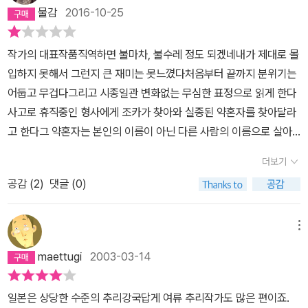
은 일들이 있었고 많은 죄들을 저질렀지만, 가지를 다 쳐내고 남은 가
유혹.그리고 그것을 손에 쥐는 순간, 욕심에 눈이 멀어 잊어버리고 마
을 다닌다. 돈을 받고 싶은 사람은 집요하다. (허긴 왜 안 그렇겠는
물감
2016-10-25
장 근본적인 죄는 돈을 잘못 썼다는 것이다. 자기 혹은 가족이. 현대
는 것이다.세상에는 공짜가 없고, 댓가를 바라지 않는 친절같은 건 없
가.) 어디로 숨어도 찾아내고 또 찾아낸다. 학창 시절부터 이런 일을
사회에서 돈을 잘못 썼다는 것 혹은 잘못 빌린다는 것은 사회적으로
다는 사실을.공상속에서 꿈꾸던 것들이 더이상 꿈이 아니게 되었을
겪은 여자는 그들을 피해다니다 나쁜 일을 당하기도 하고 가족들이
작가의 대표작품직역하면 불마차, 불수레 정도 되겠네내가 제대로 몰
버림받고 파멸로 치달을 수 있는 죄가 된다. 감옥에 가는 정도를 말하
때, 사람은 댓가를 치루어야한다는 사실을.대표적인 예가 '신용카
불행한 결말을 맞는다. 또한 이미 여자는 한 때 결혼까지 하여 한순간
입하지 못해서 그런지 큰 재미는 못느꼈다처음부터 끝까지 분위기는
는 것이 아니다. 영원히 무등록자로 방랑하거나 사채업자에 의해 험
드'이다. 나이가 어느 정도 먹은 사람이고 사회생활을 하는 사람이라
의 행복을 맞보기도 했었다. 한번 행복한 생활을 경험했던 여자는 크
어둡고 무겁다그리고 시종일관 변화없는 무심한 표정으로 읽게 한다
한 꼴을 보기도 한다. '화차'에서는 그 중에서도 가장 극단적인 예가
면,누구나 카드빚에서 허덕여본 친구 한둘쯤은 만나보았을 것이다.그
게 좌절하고 깨닫는다. 자신이 너무 불행하다는 사실을. 나는 계속 이
사고로 휴직중인 형사에게 조카가 찾아와 실종된 약혼자를 찾아달라
나온다.세키네 쇼코와 신조 교코. 두 여자에게 일본은 평화로운 경제
래. 이 책 <화차>에서 말하듯이, 그들이 빚지게 된 이유는 단 하나, 행
렇게 살 수 없어. 이대로는 안 돼. 하지만 여자는 이미 경험했다. 채권
고 한다그 약혼자는 본인의 이름이 아닌 다른 사람의 이름으로 살아
대국이 아니라 맹수가 덮쳐도 아무도 도와주지 않는 정글, 온정이 존
복해지기 위해서이다.좋은 옷을 입으면 조금은 행복해지겠고, 조금
자는 아무리 구석으로 도망가도 구석구석 다 찾아냈다. 여자는 그래
가던 사람이었다빚더미를 피하던 여자가 다른 여자의 신분을 훔치고
재하지 않는 전시상태였다. 둘은 금융부채라는 같은 덫에 걸려 있었
더보기
무리해서라도 맛있는 것을 먹으면 조금 더 행복해질 것이다.지금 당
서 아예 자신이 아닌 삶을 살겠다고 결심한다. 그래서 다른 이의 신분
그 사람이 되고 자신을 감추고 살아가는 것이다오늘날 신용카드의 정
지만 한 사람은 자신이 초래했고, 한 사람은 가족으로 인해 발이 묶였
장 지갑에서 돈이 빠져나가는 것이 아니니, 눈앞에 드러나지도 않는
을 손에 넣는다... 그리고...-------------------------------------
공감 (
2
)
댓글 (0)
보유출문제를 다루고 있는 책이다이제는 보이스피싱으로 더욱 개인
다. 하지만 그 둘에게 닥친 무자비함은 누가 초래했는지에는 관심없
다.그러니까 고민은 그때 가서 하자.스트레스 받은 나를 위해 내가 그
----------------------------------한 번 뿐인 인생을 신나고 즐겁
정보가 위험해진 것처럼 한 사람의 존재가 없어져 버릴만큼 정보란
었다. 굳이 관심이 있었다면 누가 희생자로 적합한가, 정도였을 것이
정도 무리한다고 해서 탈날 것 같지는 않다.나는 조금더 행복해지고
게 살고 싶지 않은 사람은 없다. 그것도 아름다운 외모로 태어나 남들
중요한 것이다물론 우리나라에선 절대 있을수 없는 일이겠지만이 책
메뉴
다. 은행, 카드회사, 사채로 이어지는 빚의 고리에서 빠져 나가려면 죽
싶다.내게는 돈이 없지만, 저기 저 작은 플라스틱일 뿐인 신용카드는
보다 더 유리한 상황이라면 더더욱 그렇겠지. 하지만 상대적 약자인
이 쓰여질 당시의 일본은 굉장히 위험했겠다 싶었다
을 정도의 노력에다 주위의 도움이 필요하다. 그것마저 불가능하다는
maettugi
2003-03-14
내게 행복을 보여준다.그리고 후에 알게되는 것이다. 그것은 진짜 행
여자가 빚이라는 '흠'을 가지면 아름다운 외모는 더 큰 독으로 작용될
것을 알았을 때 택하는 것은 애초의 실수를 뛰어넘을 만한 극단적인
복이 아니라 행복의 허상이었다는 것을.그 허공의 행복은 후에 엄청
뿐이다. 교코는 자신의 행복을 추구한 나머지 다른 이의 삶을 간과했
방법이 아닐 수 없다.'일회용 사람들'에서도 볼 수 있다시피 빚에 팔려
일본은 상당한 수준의 추리강국답게 여류 추리작가도 많은 편이죠.
난 빚더미로 불어나, 평범하게 살던 시절의 자신이 상상도 할수 없었
다. 아마 그들의 신분을 넣고 나서 처리한 것을 볼 때, 몸의 안전성을