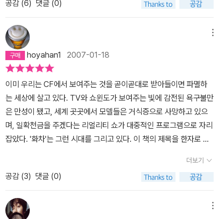
공감 (
6
)
댓글 (0)
레에 올라타버렸다.지금 어디에 있는가? 어둠 속 저 끝을 향해 혼마
되는 사람이 주변에 있다면 정말 이 소설을 먼저 읽게 해도 될 것 같
재미가 생각보다 쏠쏠하다.때로 지름신이 도래하면 수첩을 펼치리라.
는 물었다.그녀는 어디에 있는가? 그리고 대체 누구란 말인가?-p12
다.소설 [화차]의 제목인 '화차'의 뜻은 '생전에 악행을 한 망자를 태워
그리고 내게 거울이 필요한지, 혹은 다리가 필요한지 곰곰히 생각해
7 누구에게나 고민은 있고, 삶이란 누구에게나 어렵다.사람마다 살
지옥으로 옮기는 불수레'라고 한다. 그리스 로마 신화에서 태양의 신
메뉴
보리라.'...뱀이 왜 껍질을 벗으려는지 알고 계세요?...그거 생명을 걸
아가면서 겪게되는 힘든 일중에는 참 여러가지가 있지만,그저 종이나
아폴론의 아들인 아스클레피오스가 아버지의 태양 마차를 몰다가 한
고 하는 거래요... 열심히 몇 번이고 허물을 벗는 동안 언젠가는 다리
hoyahan1
2007-01-18
동전일뿐인 돈때문에 힘든 일이야 말로 가장 대중적인 고민중 하나가
순간의 실수로 불에 타서 추락하고 마는데 한자로 풀어쓰니까 그 때
가 나올 거라고 믿고 있기 때문이래요. 이번에야말로, 이번에야말로
아닐까.굳이 돈이 최고이고 돈이 모든 것이라 얘기할수는 없지만, 돈
보다 더 무서운 느낌이 든다. 망자, 지옥, 불수레....불붙은 화차가 빠
하면서요...이 세상에는 다리는 필요하지만 허물을 벗는데 지쳐 버렸
이미 우리는 CF에서 보여주는 것을 곧이곧대로 받아들이면 파멸하
으로 인해 사람이 많은 자유를 누리게 되는 것은 사실이다.돈이 있다
르게 지나가면서 한순간에 그 주변을 다 화끈하게 만드는 뜨거운 온
거나, 아니면 게으름뱅이거나, 방법조차 모르는 뱀은 얼마든지 있다
는 세상에 살고 있다. TV와 쇼윈도가 보여주는 빛에 감전된 욕구불만
면, 떠나고 싶을 때 떠날수 있고, 사고 싶으면 살수 있다.생활비를 벌
기와 눈부신 밝음이 떠올라서 소름 끼친다. 정말 악행을 많이 한 사람
고 봐요. 그런 뱀한테 다리가 있는 것처럼 비춰지는 거울을 팔아대는
은 만성이 됐고, 세계 곳곳에서 모델들은 거식증으로 사망하고 있으
지 않아도 된다면, 스트레스 받아가며 일할 필요도 없으니 직장을 그
이 불수레를 타고 지옥에 간다고 생각하면 어떤 면에서 위로 비스무
똑똑한 뱀도 있는 거죠. 그리고 빚을 져서라도 그 거울을 갖고 싶어하
며, 일확천금을 주겠다는 리얼리티 쇼가 대중적인 프로그램으로 자리
만두고 싶으면 그만두면 된다.대부분의 평범한 사람들이 현실에서 갑
리한 게 되기도 하지만.----------------------------------------
는 뱀도 있는 거구요.'
잡았다. '화차'는 그런 시대를 그리고 있다. 이 책의 제목을 한자로 보
갑함을 느끼는 부분에서 돈은 많은 것을 해결해준다.돈이 많든, 적든
--------------------------------여기, 어떤 예쁜 여자가 있다. 한
지 못했을 때는 '꽃수레'란 뜻인 줄 알았다. 현대사회는 사람들에게
간에 돈은 이미 우리의 필요악이 되어버렸다.사람은 누구나 행복해지
눈에 봐도 기억에 남을 만한 참한 미인. 여자를 남들보다 멋진 외모로
더보기
'요화' 그 자체이기 때문이다. 불수레건 꽃수레건 사람을 망치는 건 같
고 싶어한다. 그리고 마음껏 누릴만한 돈이 없는 사람들은 그 행복의
낳아준 부모는 선량한 사람이었으나 그저 잘 살아보겠다는 생각으로
공감 (
3
)
댓글 (0)
으며, 여기에 저항하지 못하는 어떤 사람들을 결코 이기지 못할 인력
기본요건이 돈이라고 생각한다. 살다보면 어떤 때는 날지 못하는 사
융자를 받는다. 큰 경제 지식이 없었던 그들에게는 그게 불행의 시작
으로 끌어당기기 때문이다.여기에 나오는 두 여자는 '지옥으로 가는
람에게 날개를 달아주는 것들이 간혹 나타난다.현재 당신은 행복하지
이었다. 변제 능력을 잃은 사람이 하는 일은 다 비슷하다. 빚은 빚을
수레'에 몸을 실었다. 이들이 지옥으로 가는 수레에 몸을 싣기까지 많
메뉴
않지만, 앞으로 당신에게 행복을 보여줄수 있다고 손짓하는 달콤한
낳고 그들은 언제는 뿔뿔히 흩어졌다, 뭉쳤다하며 채권자에게서 도망