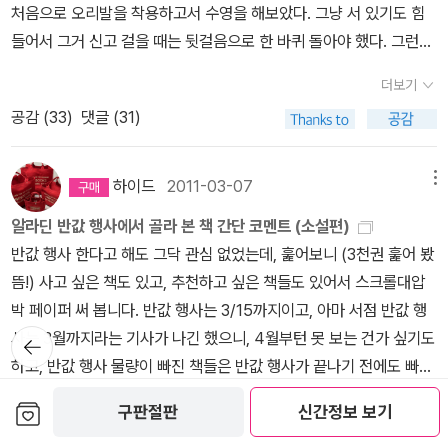
남자가 그녀의 정체를 알아가면서 충격과 공포에 휩싸이게 된다는 내
처음으로 오리발을 착용하고서 수영을 해보았다. 그냥 서 있기도 힘
거의 반 값이다. 아니다. 반 값도 아니다 3900원이여~. 뭐... 뭐시
용. <발레교습소> 이후 7년만에 변영주 감독이 장편영화 연출에 나
들어서 그거 신고 걸을 때는 뒷걸음으로 한 바퀴 돌아야 했다. 그런데
라? 아~ 기분이 좀 이상하다. 젠장! 아 그런데... 여동생 말이 맞다. 둘
섰다. 영화 <화차>는 공식적인 촬영을 마치고 최근 크랭크업 했으며,
자유형을 해보니 속도감이 장난 아니어서 무척 놀랐다. 발 몇 번 저은
러보니 눈에 띄는 것은 거의 내가 가지고 있는 것들. 신간을 사지 마라
더보기
후반 작업을 거쳐 2012년 초 개봉할 예정이다.<은교>감독 : 정지우 |
것 같은데 순식간에 반대편 벽에 가 있었다. 그거 달고 배영 하다가 앞
는거야? 어쩌라는거야? 난 그냥 본능에 충실할 뿐인데. 이 녀석
공감 (
33
)
댓글 (31)
출연 : 박해일, 김고은, 김무열원작 : 박범신 <은교><해피 엔드><사
사람 머리를 많이 찍었다. 미안해라...;;; 상급반에 올라가니 이쪽은 회
들도 반값. (이 녀석이란 표현이 좀 거시기 한가?) '사립학교아이들'
랑니> 등으로 섬세한 연출력을 인정받은정지우 감독과 <모던보이>
식을 자주 하나 보다. 새 얼굴들이 왔으니 회식하자며 날을 잡았는데,
결제 금액이 어중간해서 가격 맞추려고 끼워넣었던 책인데 의외의 재
에서 그와 함께한적 있는 박해일이 뭉쳤다. 위대한 시인으로 추앙받
내가 샤워하고 나와보니 우리반 수강생들이 누군지 전혀 모르겠는거
하이드
2011-03-07
메뉴
미를 주었던 책. (같이 구입한 책은 뒷전) 나는 이런 성장 소설에 약하
는 70대 노인 이적요와 30대 제자가 17세 소녀를 두고 벌이는 위험
다. 회식 장소를 못 들었던 나는 결국 회식을 못 갔다. 이런...;;;;3. 어
다. 하지만 그만큼 재미도 있다고!! 전혀 기대를 하지 않던 책이었기에
알라딘 반값 행사에서 골라 본 책 간단 코멘트 (소설편)
한 삼각관계를 그린 이 작품에서 박해일은 70대 노인 역을 위해 삭발
제는 최고의 사랑 1편을 보면서 훌라후프를 한 시간 동안 돌렸다. 2k
재미가 배가 되었던 것 같다. 그러니까 지금 보게 되면 이때 만큼의 재
반값 행사 한다고 해도 그닥 관심 없었는데, 훑어보니 (3천권 훑어 봤
과 10시간 특수분장을 감내하는 투혼을 보이고 있다. 재미있는 사실
g의 무식하게 무거운 훌라후프를 돌려놓으니 멍은 안 들었어도 옆구
미는 못 느낄지도. 중간에 페이지가 뒤집힌 잘못된 제본만 아니면 다
뜸!) 사고 싶은 책도 있고, 추천하고 싶은 책들도 있어서 스크롤대압
은 작년 영화 <이끼>에서 노인으로 분장했던 정재영보다 박해일은 7
리가 너무 아프다. 허리에 손만 짚어도 으아아 소리가 튀어나온다. 계
시 읽어 볼 법도 한데. 여동생은 그 때문에 재미가 줄었다고 하지만 그
박 페이퍼 써 봅니다. 반값 행사는 3/15까지이고, 아마 서점 반값 행
살이나 더 어리다는 점.여주인공 은교 역에는 한국예술종합학교 재학
속하면 안 아픈 게 맞을까? 계속 아픈 걸까? 이제 두 번 해봤으니 알
이전에 자기 취향은 아니었다고 말했었다.예전에 미국 시트콤 프렌즈
뒤로가
사는 3월까지라는 기사가 나긴 했으니, 4월부턴 못 보는 건가 싶기도
생인 김고은이 100명이 넘는 오디션 지원자 중 파격 캐스팅되었다.<
수가 없구나. 4. 어제 오늘은 늦잠도 잤건만 여전히 피곤이 풀리지 않
기
에서 조이와 레이첼이 서로의 책을 바꿔읽는데. 그때 바뀐 책이 작은
하고, 반값 행사 물량이 빠진 책들은 반값 행사가 끝나기 전에도 빠집
은교>의 촬영은 1월 중순까지 이어질 예정이다.<완전한 사랑>감독 :
아서 낮에 잠시 눈을 붙였는데, 벽에 기대어 놓은 훌라후프를 내가 쳤
아씨들과 샤이닝이었다. 조이는 울었다. 레이첼이 그의 머리를 쓰다
니다. 이미 몇 권 빠졌던데, 알라딘에서 아직 반영을 안 해 놓은 것들
방은진| 출연 : 조진웅, 류승범, 이요원원작 : 히가시노 게이고 <용의
나보다. 이 무식하게 무거운 훌라후프가 넘어지면서 내 가슴을 강타
보관함담기
구판절판
신간정보 보기
더보기
듬으며 베스가 죽어. 라고 말을 할때 충격을 받아서. 이때 조이가 냉동
도 있고, 뭐 그렇습니다.여튼, 이번 반값행사는 마지막이 될지도 몰라
자 X의 헌신>. 2006년 나오키상 수상작일본 미스터리 소설사 이래
해버렸다. 꽤액! 내가 짝가슴이 된다면 순전히 이 넘 때문이다. 끙! 5.
공감 (
44
)
댓글 (2)
실에 샤이닝을 넣어 둔 것을 보고 엄청 웃었었다. 레이첼이 방문이 벌