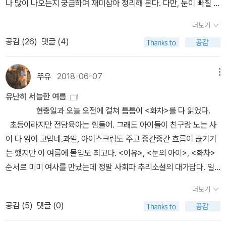
리고 타인의 인생을 빌어서 살고 싶은여자정말 그 여자는 그렇게 살
나 많이 나오는지 궁금하여 재미삼아 정리해 본다. 다만, 눈이 빠질 것
마 알수 있을 것이다.
믿고 돈을 마구 빌려준담...' 이런 생각은 꼭 해야한다. 월급을 받으며
고 싶었을까어쩌면 그여자에게는 그만큼 절박했을지도 모른다그러나
같다. 7권 정리해봤는데, 현재까지. 1. 하루살이(상)! 19명2. 얼간이 1
'남의 호주머니에서 돈 빼는' 게 무지 어렵다는 걸 느껴본 나로서 대
더보기
그 끝은 언제나 항상 있는법조금만 더 현명했다면 얼마나 좋았을까,,
8명3. 청과부동명왕 17명시간될 때 나머지도 정리할 것이다.미야베
출, 사채는 정말 무서운 존재다. 제3금융권에서 대출을 담당하는 친
공감 (
26
)
댓글 (4)
미유키의 책을 다 모아봤다. 많다.24권 읽었네.1.청과부동명왕: 17명
구에게 들은 얘기로는, 그 어마어마한 대출 이자도 한 번 써보면 생각
- 오만, 오나쓰, 오세이, 오치카, 오카쓰, 오타미, 오시마, 오무라, 오토
보다 가볍게 느끼는 게 사람이더라. 심지어 직업 멀쩡한 사람도 생각
미, 오사요, 오미치, 오빈, 오쓰기, 오쿠니, 오미야, 오스가, 오시즈2.
뚜유
2018-06-07
메뉴
보다 많이 그 곳을 이용하기도 한단다. 역설적으로 내 친구는 남들이
메롱: 16명 - 오사키, 오린, 오유미, 오쓰타, 오리쓰, 오엔, 오우메, 오
손가락질 하는 이 회사를 다니면서 집안 빚을 거의 갚고 생활비까지
유난히 서늘한 여름
미쓰, 오하쓰, 오슈, 오리쿠, 오시즈, 오마쓰, 오타카, 오유, 오킨3.면
척척 대는 '가장' 역할을 하고 있다. H야, 항상 힘내라.이래도 끝내면
현충일과 오늘 오전에 걸쳐 틈틈이 <화차>를 다 읽었다.
영귀(미야베 미유키 특별 단편): 3명 - 오타미, 오카쓰 , 오아키, (오자
좀 찜찜하니, 한 말씀 올린다. 그래도, 그래도... 어떤 상황에서도 인간
초등이라지만 전담육아는 힘들어. 그래도 아이들이 친구랑 노는 사
로 시작하지 않는 여자: 미쓰하)4.흔들리는 바위: 14명 - 오유, 오쿠
의 존엄은 지켜야 아름다운 겁니다!돈도, 나쁘긴 한데... 그걸로 죄 지
이 다 읽어 고맙네.과일, 아이스크림도 주고 중간중간 흐름이 끊기기
마, 오하쓰, 오마쓰, 오미요, 오요시, 오나쓰, 오치카, 오콘, 오센, 오토
으면 사람이 나빠지는거여! * 작년에 도쿄돔 가까이에 있는 호텔에
는 했지만 이 여름에 몰입도 최고다. <이유>, <눈의 아이>, <화차>
메, 오이시, 오보시, 오카루, (오카와, 오나기가와: 강이름, 오카노 소
묶으면서 주변을 돌아다니기도 했다. 화려한 도쿄돔과 호텔의 낭만보
순서로 미미 여사를 만났는데 정말 사회파 추리소설의 대가답다. 일
타로: 도신 남자, 가오요: 중간에, 오노 주메이: 남자, 오카노: 남자, 오
다는 경마장 주변에서 눈이 풀려서 경마 신문을 보는 머리 희끗희끗
본 사회가 지난 시절에 겪었던 문제를 우리 역시 그대로 겪고 있다. 요
노야: 주머니 도매상)5.하루살이(상): 19명 - 오케이, 오미쓰, 오토미,
더보기
한 할아버지들과 서민들이 갈 법한 근처 라멘집에서 손님 상 앞에 꽂
새도 사회면에 심심치 않게 일가족 자살이라든가 빚에 몰린 사람들의
오쓰타, 오후지, 오토쿠, 오쿠메, 오로쿠, 오미치, 오유키, 오미네, 오
혀 있는 '개인회생, 개인파산' 찌라시가 더 기억에 남는다. 스스로 죽
공감 (
5
)
댓글 (0)
범죄라든가 하는 소식이 나온다. 짧게 몇 줄 보도되고 말지만 그런 빚
엔, 오아키, 오토요, 오스즈, 오산, 오몬, 오노노 고마치(헤이안 시대
거나 남을 죽이기 전에 그래도 법의 도움을 먼저 청하시라. 어찌되었
을 진 가정이 생기면 도미노같이 주변이 모두 같이 쓰러지는 걸 보았