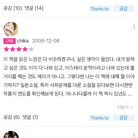
인생을 훔친 여자>입니다. 명성을 익히 들은 책이라 기대했는데 과연
공감 (
10
)
댓글 (14)
명불허전입니다. 일전에 영국의 여성 작가들이 뛰어나다고 했는데 일
본 여성 작가들도 못지 않네요. 미야베 미유키, 히가시노 게이고, 기리
노 나츠오, 다카무라 카오루...전부 나름의 기품과 특색을 갖춘 거장급
메뉴
의 작가들입니다.<화차>는 부상을 당해 휴직중에 있는 혼마 형사에
chika
2006-12-08
게 그의 처조카가 찾아와 자신의 약혼녀를 찾아 달라고 부탁하면서
시작합니다. 평범한 실종 사건이겠거니 했지만 역시나 사건은 미궁에
이 책을 읽은 느낌은 다 비슷하겠구나, 싶은 생각이 들었다. 내가 말하
빠지고...한 여자의 실종이라는 어찌 보면 평범한 사건의 조사에서 속
고 싶은 것도 이미 다 나와 있고, 미스테리 문학이라고 나와 있는데 줄
속 드러나는 사실들은 자못 충격적이고, 또한 담배가 절로 생각날만
거리를 꿰는 것도 예의가 아니고. 그렇다면 나는 이 책에 대해 뭘 이야
큼 우울하고 애절합니다. 이 작품은 거대 자본주의에 매몰된 현대 사
기하지? 일본소설, 특히 사회문제를 다룬 소설을 읽다보면 다시한번
회의 여러 병폐들을 정면으로 다루고 있습니다. 특히 무엇보다 집중
작품의 연도를 확인해보게 된다. 아니나다를까 이 책 역시 십년도 더
하고 있는 건 크레디트 카드를 이용한 손쉬운 대출과 대출금을 막지
전에 씌여진 소설이었다. 쇼 오락 프로그램을 보면 일본것을 그대로
못해 젊은 나이에 나락으로 떨어지고 마는 가련한 젊은이들의 이야기
더보기
베껴와서 하는 경우가 많아 일본에 대해 조금씩 알게 될수록 우리의
입니다. 이건 그리 먼 나라 이야기가 아닙니다. 바로 얼마전까지만 해
공감 (
8
)
댓글 (1)
문화에 대해 괜히 생각해보게 되는데, 사회 문제를 다룬 소설은 좀 더
도 무분별한 카드 회사의 카드 남발로 인해 우리나라 경제도 파탄 직
끔찍하게 우리의 사회에 대해 생각해보게 된다.물론 우리가 일본과
전에 이르렀지 않습니까? 그런 면에서 이 책은 한국의 독자들에게도
똑같이 흘러가지는 않지만 그 붕괴되어가는 모습이 너무나 흡사해 더
메뉴