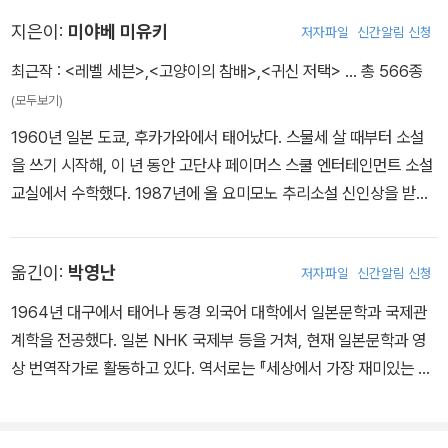
지은이:
미야베 미유키
저자파일
신간알림 신청
최근작 :
<레벨 세븐>
,
<고양이의 참배>
,
<귀신 저택>
… 총 566종
(모두보기)
1960년 일본 도쿄, 후카가와에서 태어났다. 스물세 살 때부터 소설
을 쓰기 시작해, 이 년 동안 고단샤 페이머스 스쿨 엔터테인먼트 소설
교실에서 수학했다. 1987년에 올 요미모노 추리소설 신인상을 받은
단편《우리 이웃의 범죄》로 데뷔했다. 그 후《마술은 속삭인다》(198
9)로 일본추리서스펜스대상, 《용은 잠들다》(1991)로 일본추리작가
옮긴이:
박영난
저자파일
신간알림 신청
협회상,《화차》(1993)로 제6회 야마모토슈고로상, 《가모우 저택 사
건》(1997)으로 일본 SF대상을, 《이유》(1999)로 나오키상, 《모방
1964년 대구에서 태어나 동경 외국어 대학에서 일본문학과 국제관
범》(2001)으로 마이니치 출판대상 특별상, 《이름 없는 독》(2006)
계학을 전공했다. 일본 NHK 국제부 등을 거쳐, 현재 일본문학과 영
으로 요시카와에이지문학상을 수상하며, 명실 공히 일본을 대표하는
상 번역작가로 활동하고 있다. 역서로는 『세상에서 가장 재미있는 세
최고의 미스터리 작가로 군림한다. 어렸을 때부터 시대 소설과 대하
계지도』『안녕, 방랑이여』『아이즈너 아이즈너』 등이 있다.
드라마를 좋아했던 아버지 덕에 많은 작품을 접하고, 시대물에 대한
흥미를 가지게 되었다. 에도에 사는 사람들의 인정을 그려 요시카와