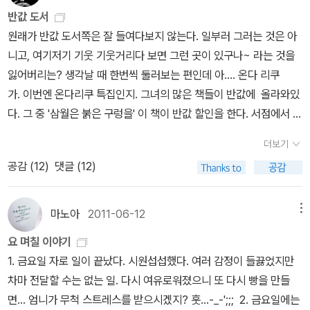
지를 온전히 보여주는 데 최적이다. 반면 영화에서의 조성하는, 어째
기한다.한국과 러시아를 오가면서 5개월 가까이 촬영했으며, 빠르면
나로 살아가는 게 아이에게나 나 자신에게나 이롭다는 전혀 과격하지
반값 도서
전체적으로 참 힘 빠진달까, 심하게 말하면 이선균 꼬붕에 일상에서
2011년 말, 늦어도2012년 설 시즌 개봉을 염두에 두고 현재 후반 작
않은 주장이 담겨 있다. 요즘 내가 다시 나로서의 감각을 찾다보니아
원래가 반값 도서쪽은 잘 들여다보지 않는다. 일부러 그러는 것은 아
는 사회부적응자 같기만 하다. 마지막 씬에서 차를 놓고 뛰는 장면도
업중이다.<하울링>감독 : 유하 | 출연 : 송강호, 이나영원작 : 노사미
이들에게 상당히 너그러워진 걸 보면 알 수 있다. 때이른 더위가 찾아
니고, 여기저기 기웃 기웃거리다 보면 그런 곳이 있구나~ 라는 것을
모양 빠지고. 부러 그렇게 했을 것 같은데, 부러 그렇게 하지 않았으면
아사 <얼어붙은 송곳니>. 115회 나오키상 수상작. <비열한 거리><
왔지만서늘한 이야기들 올여름도 잘 부탁해 !
잃어버리는? 생각날 때 한번씩 둘러보는 편인데 아.... 온다 리쿠
좋았겠다는 아쉬움이 많이 든다. 형사의 성격이나 주변상황은 그냥
쌍화점>의 유하 감독이 연출.도심에서 발생한 연쇄살인 사건의 범인
가. 이번엔 온다리쿠 특집인지. 그녀의 많은 책들이 반값에 올라와있
원작 그대로 가고, 주인공과 이선균만 부각해도 되지 않았을까.성격
을 추적하는 상길과 은영은 사건에 늑대개가 연루됐다는 사실을 알고
다. 그 중 '삼월은 붉은 구렁을' 이 책이 반값 할인을 한다. 서점에서 표
선명한 캐릭터가 세 개 나오니까 결국 하나가 죽는데, 그게 조성하가
늑대개를 잡기 위해 사투를 벌인다. 원작 소설 <얼어붙은 송곳니>가
지만 보고 뽑아든 책 중 하나인데. 그러니까 오프라인에서 산 만큼 조
되어버린 것 같다. 경선이 살해한 피해자는, 책에서는 개인사가 아주
주인공 오토미치 다카코의 심리 묘사에 치중한 1인칭 시점의 미스터
더보기
금의 할인도 받지 않고 제 값주고 산 책이라는 거다. 뭐 그렇다 해도
자세하게 나오는데, 어쩌면 이 점이 영화와 원작이 가장 다른 부분이
리 스릴러라면, <하울링>은 상길과 은영을 극의 중심에 세워놓고 두
공감 (
12
)
댓글 (12)
그 가격이 조금도 아깝지 않을만큼 만족한 책이다. 먼저 먼저의 페이
겠다. 나로서는 둘 다 괜찮았다 싶다. 물질만능주의의 피해를 입은 것
사람을 통해 ‘가족’과 ‘고독’을 엮어낸 드라마라고 할 수 있다. 여기서
퍼에도 썼지만 누군가의 추천에 의해서나 웹서핑과 신문과 같은 정보
으로는 마치 샴 쌍둥이처럼 같았던 피해자와 가해자, 둘 다를 조명한
늑대개는 늑대의 무리에도 속할 수 없고, 개의 무리에도 섞이지 못한
를 통한 책 구입보다 우연하게 들른 서점에서 아주 우연하게 뽑아낸
원작도 좋았지만 영화에서 그렇게 하기에는 시간 상 혹은 영화 매체
마노아
2011-06-12
메뉴
는 '고독'을 상징하는 존재다. 80억 원이 투입된 만큼 스릴 넘치는 액
책이 의외의 즐거움을 주는 경우가 종종 있는데 삼월의 붉은 구렁이
라는 특성 상 과부하가 걸릴 만하니까 경선에게 집중한 전략도 괜찮
션과 추격 신도 기대된다.2월 개봉 예정.<화차>감독 : 변영주 | 출연 :
요 며칠 이야기
그랬다. 이 기회에 좀 더 많은 사람들과 만났으면 하는 바램. 그래도
은 선택이었다 싶어서. 고로고로, 급 결론.영화 개봉으로 책까지 다시
이선균 김민희 조성하원작 : 미야베 비유키 <화차>일본 추리소설의
1. 금요일 자로 일이 끝났다. 시원섭섭했다. 여러 감정이 들끓었지만
나처럼 우연히 발견하여 뜻밖의 즐거움은 얻는. 그런 행복함은 없을
선방하게 만들면서도 자기 몫도 챙긴 변영주 감독, 축하합니다. 이모
여왕이라 불리는 미야베 미유키의 소설 <화차>가 국내에서 영화화가
차마 전달할 수는 없는 일. 다시 여유로워졌으니 또 다시 빵을 만들
것이다. 푸힛 -> 이거 무슨 심리인지 모르겠다~~~ 여동생에게 카톡
저모, 응원하고 싶었는데 작품 활동이 없어서 아쉬웠던 차에 말이죠.
한창 진행 중이다.결혼을 앞두고 갑자기 사라진 약혼녀를 찾아나선
면... 엄니가 무척 스트레스를 받으시겠지? 훗...-_-';;; 2. 금요일에는
으로 말했다. 으악 삼월의 붉은 구렁을이 반값이야~. 니가 가진 것은