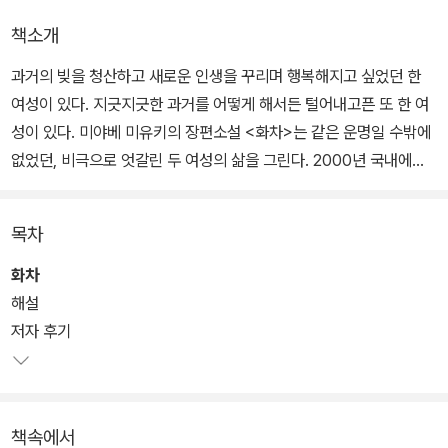
책소개
과거의 빚을 청산하고 새로운 인생을 꾸리며 행복해지고 싶었던 한
여성이 있다. 지긋지긋한 과거를 어떻게 해서든 털어내고픈 또 한 여
성이 있다. 미야베 미유키의 장편소설 <화차>는 같은 운명일 수밖에
없었던, 비극으로 엇갈린 두 여성의 삶을 그린다. 2000년 국내에서
<인생을 훔친 여자>라는 제목으로 출간된 바 있다.
목차
휴직 중인 형사 혼마가 조카의 실종된 약혼녀 세키네 쇼코를 찾아 나
서며 이야기가 시작된다. 소설은 그녀를 추적하는 주인공 혼마의 시
화차
선을 따라가며, 퍼즐 조각을 다루듯 그녀의 과거를 한 조각씩 맞춰나
해설
간다.
저자 후기
어째서 그녀는 자신의 결백을 주장하는 대신 말없이 사라지는 것을
택했을까? 도대체 그녀는 누구인가? 혼마의 추적에 의해 조금씩 드
책속에서
러나는 실종 사건의 이면에는, 빚으로 인해 '화차(火車: 생전에 악행