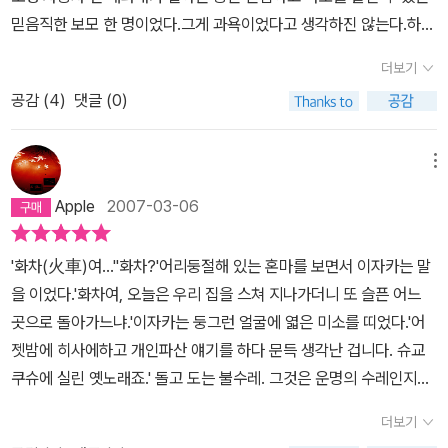
해도 용서받을 수 있는 걸까. 현실에서도 신용카드라는 작은 플라스
자가 왜 사라져야만 했을까요...그녀는 왜 타인의 '인삼'도 아니고 '인
어마하게 크다는 말을 하고 싶었다. 뭐 돈 앞에서 무력함을 느꼈던 사
믿음직한 보모 한 명이었다.그게 과욕이었다고 생각하진 않는다.하지
틱 조각 하나로 인해 엄청난 불우한 사건들이 일어났었던 일들은 불
주'도 아닌 '인생'을 훔쳐야만 했을까요...(이렇게 썰렁할 수가..-_-;;;)
람은 나뿐만은 아닐테니 더 말할 필요는 없을 것 같다.이미 국내에도
만 이러저러한 재정적 악재가 겹치자 나는 어느새 카드 돌려막기의
과 몇 년전 뉴스를 통해 질리게 보았다. 화차는 허무맹랑하게 떠드는
그 이유가 밝혀지는 마지막 30페이지부터는 정말 가슴이 저릴듯히
더보기
팬층이 두터운 미야베 미유키의 대표작 [화차]를 나는 지금 봤다. 원
선수가 되어 있었고,난 그런 내가 무척 무섭게 여겨졌다.일단 결심한
그런 멀리 있는 얘기가 아니다. 가깝기에 너무나 가까운 거리에 놓여
애절합니다. 한 편의 추리 소설이 이렇게 재미있고, 이렇게 정서적 감
체 추리소설을 무서워했는데 어느 순간부터 재밌게 찾아 보고 있다.
공감 (
4
)
댓글 (0)
뒤에도 실천은 더뎠다.이사를 하고 카드 빚을 갚고, 주택담보대출을
있는 이야기. 누구나 조금만 부주의하고 조금만 착각한다면 이런 일
흥을 주며, 이렇게 사회 문제에 대한 비판적 안목까지 길러줄 수 있다
흔히 '사회파'라고 불리는 모양인데 추리 소설은 대부분 사회 문제를
줄인 것으로 한동안 만족했던 것.그러다가 완전히 결단을 내린 건 지
이 나한테 일어나지 말라는 법은 없는 거 아닌가. 현대사회에서 신용
니요...언급한 모든 것을 제공해 주는 정말 대단한 책입니다. 이 사이
다루고 있는 게 아닐까? 그런게 제일 무섭기도 하고... 특히 돈을 벌어
난 12월이다.결심을 다지기 위해 <맞벌이의 함정>을 다시 읽었고,조
메뉴
이라는 게 무엇인지. 어쩌면 그럴듯하게 포장하고 덮썩 물어 삼킬 사
트에 들어오셔서 혹시 이 글을 읽을 기회가 되신 분들은 모두들 읽어
보니 돈 문제가 가장 무섭다는 생각이 든다. 단순히 돈이 없는 것도 무
금 어색하게 여겨졌지만 처음으로 재테크에 관한 책 <재테크의 99%
람들을 찾고 다니는 듯한 이 사회라는 틀 속에서 한 개인으로서의 사
보시기 바랍니다. 그만한 가치를 발견할 수 있을 겁니다......P.S/ 읽
Apple
2007-03-06
섭지만 마이너스에, 돈 때문에 쫓겨서 원치 않는 일을 당하는 상황이
는 실천이다>를 사읽었다.그리고 마침내 달랑 1개만 남기고 모든 신
람이 얼마나 밑으로 떨어질 수 있는지 새삼 알 수 있었던 거 같다.이
으신 분만....마지막 장면 그렇게 찾던 그녀를 발견한 타모츠는 과연
라면...? 몹시 끔찍하다.연예인의 개인 회생, 파산 뉴스를 듣고 곧 갚
용카드를 없앴으며,하나 남은 신용카드의 한도도 100만원으로 확 줄
시대를 살아가는 우리들에게 화차는 과연 어떤 의미로 남게 될까. 이
무슨 말을 먼저 꺼냈을까요???
'화차(火車)여...''화차?'어리둥절해 있는 혼마를 보면서 이자카는 말
았다는 얘기를 들으면 빚 갚는 게 별 거 아닌 것 같지만 보통 월급쟁이
여버렸다.마지막으로 모든 통장을 인터넷전용으로 바꾸고 현금카드
이야기를 읽고 난 후의 나의 감상이 고작 이런 끄적거림으로밖에 표
을 이었다.'화차여, 오늘은 우리 집을 스쳐 지나가더니 또 슬픈 어느
나 자영업자의 이야기는 아주 다르다. 뭐 연예인들도 웃음으로 승화
는 몽땅 직불카드로 바꾸었다.남들처럼 화려한 투자 재테크는 아니지
현하지 못하는 저주스런 문장력을 마음 깊숙히 저주한다. 그녀만이
곳으로 돌아가느냐.'이자카는 둥그런 얼굴에 엷은 미소를 띠었다.'어
시켜도 그게 아주 밝은 웃음이겠냐마는.주변에 개인 회생 받은 사람
만 올해는 그나마 남아있는 담보대출을 갚는 재미로 살기로 했다.갑
들려줄 수 있는 이야기에 모두 눈을 맞추고 귀를 기울여보라고 권하
젯밤에 히사에하고 개인파산 얘기를 하다 문득 생각난 겁니다. 슈교
얘기를 누누히 들었다. 심지어 내 제일 친한 친구가 악명높은 제3금
자기 씀씀이를 줄이자니 1월은 조금 힘들었다.다시 카드한도를 늘이
고 싶다. 절대 실망하지 않을 테니까 말이다. 절대로 말이다.
쿠슈에 실린 옛노래죠.' 돌고 도는 불수레. 그것은 운명의 수레인지도
융권에서 근무해서 가끔 일 얘기를 듣기만해도 소름이 돋을 때도 있
고 싶은 유혹에 자꾸 흔들렸다.그런데 마침 네무코님이 추천해준 <화
모른다.세키네 쇼코는 거기서 내리려고 했다. 그리고 한 번은 내렸었
다. '신용'을 잃는다는 건 너무너무 무서운 일이다. 잘 되는 부자들의
차>.덕분에 무사히 1~2월을 넘기고 3월을 맞이한 지금, 통장을 보며
더보기
다.그러나 그녀가 되려고 했던 여인은 그것을 알지 못하고 또 그 불수
이야기보다 반면교사가 더 효과적일 때도 많으니 소비가 주체가 안
제법 흐뭇해하는 중이다.월급을 받으면 어떻게 나눠쓸까 예산 세우는