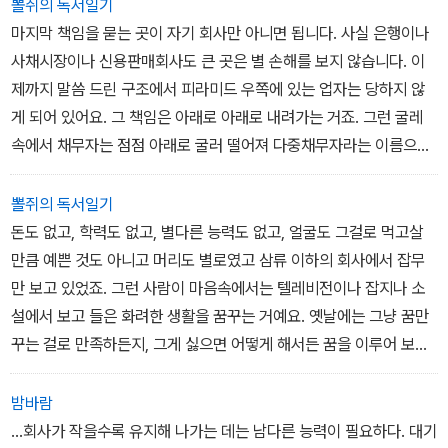
뽈쥐의 독서일기
마지막 책임을 묻는 곳이 자기 회사만 아니면 됩니다. 사실 은행이나
사채시장이나 신용판매회사도 큰 곳은 별 손해를 보지 않습니다. 이
제까지 말씀 드린 구조에서 피라미드 우쪽에 있는 업자는 당하지 않
게 되어 있어요. 그 책임은 아래로 아래로 내려가는 거죠. 그런 굴레
속에서 채무자는 점점 아래로 굴러 떨어져 다중채무자라는 이름으로
결박되어 두 번 다시 떠오를 수 없도록 가라앉는 겁니다. (p.137)
뽈쥐의 독서일기
돈도 없고, 학력도 없고, 별다른 능력도 없고, 얼굴도 그걸로 먹고살
만큼 예쁜 것도 아니고 머리도 별로였고 삼류 이하의 회사에서 잡무
만 보고 있었죠. 그런 사람이 마음속에서는 텔레비전이나 잡지나 소
설에서 보고 들은 화려한 생활을 꿈꾸는 거예요. 옛날에는 그냥 꿈만
꾸는 걸로 만족하든지, 그게 싫으면 어떻게 해서든 꿈을 이루어 보려
고 노력해 보든지 했겠지요. 그래서 실제로 출세한 사람도 있었을 것
이고, 아니면 나쁜 길로 빠져든 사람도 있을 거예요. 옛날에는 아주 간
밤바람
단했어요. 방법이야 어쨌든 간에 자력으로 꿈을 이루든가 현 상태에
…회사가 작을수록 유지해 나가는 데는 남다른 능력이 필요하다. 대기