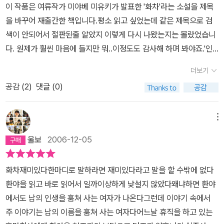
서 운명이 좌지우지되는 것은 어느 나라에서도 흔한 현상이지만 대부
이 작품은 여류작가 미야베 미유키가 발표한 '화차'라는 소설을 제목
던불행의 늪에 빠뜨리게 하는 것이다. 미야베 미유키의 <화차>는 이
찾았다고 해도 이미 마음은 불수레에 실려 있을 것이라고 예상되긴
분은 상황에 굴복하여, 혹은 빚을 진 것은 자신의 책임이라 여기고 노
을 바꾸어 재출간한 책입니다.평소 읽고 싶었는데 같은 제목으로 검
런 늪에 빠진 사람들의 이야기를 들려준다.약혼녀와 백화점에 결혼물
하지만 자신이 진 빚도 아닌데 평생 원치 않은 고생을 한 여자의 억울
예상태까지 수용하게 된다. 원금을 상회하는 이자를 받아내는 부조리
색이 안되어서 절판된줄 알았지 이렇게 다시 나왔는지는 몰랐었습니
품을 사러갔던 한 남자는 약혼녀가 카드가 없다는 것을 알게되고,카
함도 쉽게 비난할 수가 없다.한 십년전에 '카드대란'이라고 사회 문제
한 구조에 대해서 항의할 수 있는 경우는 별로 없다. 그런 의미에서 범
다. 원제가 훨씬 마음에 들지만 뭐..이정도도 감사해 하며 봐야죠.'인
드를 만들어주려다가 그녀가 한때 엄청난 빚을 졌던 신용불량자였으
가 된 적이 있었다. 문제의 원인에는 쉬운 신용 카드 발급이니 카드 사
죄를 저지르더라도 그런 상황에서 탈출하고자 하는 꿈을 꾼 신조 교
생을 훔친 여자'라는 한글판 제목이 일단 내용을 모두 함축하고 있습
며,현재는 개인파산을 한 상태라는 것을 알게되고, 그 사실을 다그쳐
용자의 무분별한 낭비, 그로 인해 부실해진 카드사들의 폭탄돌리기
더보기
코는 대단한 여자라고 할 수 있을 것이다. 물에 빠진 사람이 다른 사람
니다. 자신의 조카와 약혼을 했다가 개인파산을 신청했던 과거가 밝
묻는다.그리고 악혼녀 세키야 쇼코는 사라져버린다.다리를 총에 맞아
등등이 있으나 철저히 내 개인적으로 이해하기 쉬운 것은 그 때까지
을 부여잡고라도 탈출하고자 하는 것을 누가 비난할 수 있을 것인가.
공감 (
2
)
댓글 (0)
혀지자 아무말도 없이 사라진 여성을 찾아나서는 부상으로 휴직중인
절뚝거리는 한 형사는 이 남자의 의뢰를 받아서 사라진 여자를 조사
생소했던 플라스틴 자그마한 카드 한 장의 위력을 너무 쉽게 봤던 사
전에는 미야베 미유키가 여성 캐릭터는 잘 다루지 못한다고 느꼈었
형사 이야기인데요, 내용 자체는 일본 정통의 사회파 추리소설의 형
하던 도중에그녀가 세키야 쇼코 본인이 아니라는 것을 알게된다.누군
람들이 남의 돈의 무서움을 모른 것은 아니었을까 한다. 물론 카드사
다. 대부분의 책에서 캐릭터가 살아 숨쉬는 경우는 대부분 남자였고
식을 잘 따르고 있고 수사의 방법도 수긍할만합니다. 하지만 이 책의
가 세키야 쇼코의 이름을 훔쳐 다른 인생을 살고 있었던 것이다. 이러
들이 책임감없이 카드 발급을 남발한 것도 더더 나쁘지만. (철저히 개
메뉴
(특히 매력적인 소년을 창조하는 솜씨는 발군이다), 여자는 전형적인
진정한 가치는 그러한 수사의 방법이나 트릭이 아닌 현대 신용사회의
한 조사과정에서 밝혀지는 개인파산자 세키야 쇼코의 인생과 남의 인
인적인 생각입니다.)그러는 나도 신용카드 회사에서 통장에 뺄 돈이
울보
2006-12-05
캐릭터에서 벗어나는 경우가 드물었기 때문이다. 이 책에서도 두 여
무서운 면을 스토리로 끌어들여 독자를 빨아들이는 매력이라고 할 수
생을 훔쳐살고 있는 여자의 인생-우리는 어느 것을 탓해야하는 것일
없다고 한 번 욕먹은 적 있다. 다행히 '안심..'뭐가 걸려 있어서 바로 입
자는 직접적으로 나오는 것이 아니라 추적하는 사람들에 의해 복원되
있죠. 자세한 내용은 스포일러가 될 것 같아 생략하겠습니다만, 누구
까.그녀들이 원했던 것은 그저 행복해지는 것일뿐이다. 우리 모두가
금하고 사태는 일단락 되었다. 겨우 50만원만 한도를 걸어 놓은 내
화차재미있다한마디로 말하라면 재미있다라고 말을 할 수밖에 없다
는 형식을 취하고 있다. 하지만 '화차'에서만은 현대사회의 금융부채
나 카드를 한두장은 가지고 있고 여러가지 회원가입과 앙케이트로 자
그렇듯이-다만, 그녀들은 약지 못해서 허상의 날개를 그대로 믿고 있
첫 신용카드는 역시, 대학생 때 나보다 우리 엄마의 변제 능력을 믿고
환야을 읽고 바로 읽어서 일까이상하게 낮설지 않았다왜냐하면 환야
에 ?기는 두 여자의 불안하게 두근거리는 심장소리를 들을 수 있었
신의 정보가 누출되고 있는 현대사회에 더 와 닿는 스토리가 아닐까
었기에 실수를 저지르고 만것이다.책에 나오듯이, 신용불량자가 되는
은행 창구에서 직접 발급 받은 거였다. 정말 현금이 아니다보니 아무
에서도 남의 인생을 훔쳐 사는 여자가 나온다그런데 이야기 속에서
다. 두근거리는 심장을 누르고 괜찮은 척하는 것을 볼 때는 거의 눈물
싶습니다.또한 여성작가답게 심리묘사가 탁월하며 대사가 굉장히 와
사람들의 대부분은 사치에 눈이 돌아버린 사람들이 아니라,멍청할 정
리 안전한 체크카드라도 손쉽게 쓰게 되는 위력이 있다. 한도가 50만
주 이야기는 남의 이름을 훔쳐 사는 여자다어느날 휴직을 하고 있는
이 날 뻔했다. 그것도 희생자를 위해서가 아니라 가해자를 위해서. '연
닿습니다. 대사가 예술이네요.... 한마디로 이런저런 상을 모두 탈만
도로 착하고 마음이 약하고 책임감이 강한 사람들이 많다.그렇기 때
원이니 망정이지. 나도 정말 큰 일날 뻔 했다. 특히 대학생이다 보니