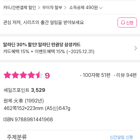
카드/간편결제 할인
무이자 할부
소득공제 490원
관심 저자, 시리즈의 출간 알림을 받아보세요
신청
알라딘 30% 할인! 알라딘 만권당 삼성카드
카드혜택 15% + 이벤트혜택 15% (~2025.12.31)
9
100자평 51편
리뷰 94편
세일즈포인트
3,529
원제 火車 (1992년)
462쪽
152*223mm (A5신)
647g
ISBN 9788981441968
주제분류
신간알림 신청