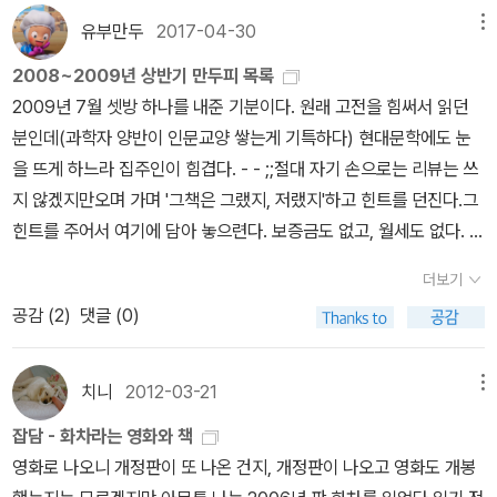
여류시인), 오토요, (오오지마: 다리, 지명, 오나기: 운하)6.하루살이
든 살아 있는 게 더 중요할지니.* 작년 9월에 발행되었던 시사인 주
다. 갚지 않는 사람들이 문제일까?갚을 능력이 안 되는 사람들이 쉽
유부만두
2017-04-30
메뉴
(하): 13명 - 오케이, 오로쿠, 오토요, 오후지, 오미치, 오유키, 오토쿠,
진우 기자의 칼럼 '일본계 대부업체들'이라는 기사를 보기 바란다. 정
게 빚을 낼 수 있게 만드는 구조가 문제일까? 질낮은 일자리, 장시간
오산, 오몬, 오미네, 오콘, 오하쓰, 오하루, (아오이)7.얼간이: 18명 -
2008~2009년 상반기 만두피 목록
말 오들오들 떨린다. 이제 이자가 27.9%까지 내려갔지만 이들이 우
의 노동으로 인한 고통으로 인해 너무나 손쉽게 소비를 택한다는 것,
오토쿠, 오쓰유, 오시마, 오리쓰, 오토모, 오엔, 오코, 오슌, 오미요, 오
2009년 7월 셋방 하나를 내준 기분이다. 원래 고전을 힘써서 읽던
리나라까지 넘어오기까지한 과정은 실로 무섭다. 예전에는 지들 본토
아니 과소비가 아니더라도 대도시에서 자신이 머무를 공간을 마련하
쿠메, 오슈, 오린, 오후지, 오노노 고마치(9세기 여류시인), 오미쓰,
분인데(과학자 양반이 인문교양 쌓는게 기특하다) 현대문학에도 눈
에선 돈 빌리면 '생명보험'에 들게 했다. 한 마디로 빚은 '목숨으로 갚
는 데 너무나 돈이 많이 든다는 게 우리 사회의 큰 문제 중 하나이다.
오몽, 오케이, 오렌, {아오이: 오가 중간에, 오카자키(헷갈리지 말자,
을 뜨게 하느라 집주인이 힘겹다. - - ;;절대 자기 손으로는 리뷰는 쓰
으라'는 거였다. 나름 합법이라는 이들... 27.9%... 진정 최선입니
소설을 다 보고 오후에 Btv로 김민희의 <화차>를 보았다. 김민희
이거는 유곽이름이다.), 오지, 오시마: 이거 둘은 지명이름이다.}
지 않겠지만오며 가며 '그책은 그랬지, 저랬지'하고 힌트를 던진다.그
까? http://www.sisainlive.com/news/articleView.html?idxn
의 연기도 좋았고 교코 이미지와 맞는 부분도 있지만, 뭔가 더 서늘하
힌트를 주어서 여기에 담아 놓으련다. 보증금도 없고, 월세도 없다. 그
o=24242 마지막 책임을 묻는 곳이 자기 회사만 아니면 됩
고 신비한 여인, 약간 더 지적 이미지가 있는 배우가 했어도 좋았을듯
간 남편 만두피가 간간히, 띄엄띄엄 읽은 (최근 1년간) 책들이다.
니다. 사실 은행이나 사채시장이나 신용판매회사도 큰 곳은 별 손해
하다. 유선이나 선우선이 일단 떠오른다. 김민희는 뭔가 너무 쉬운 선
더보기
를 보지 않습니다. 이제까지 말씀 드린 구조에서 피라미드 우쪽에 있
택 같아 그 점이 아쉽다. 이선균하고 친척 형사님 죄송하지만 원작 느
공감 (
2
)
댓글 (0)
는 업자는 당하지 않게 되어 있어요. 그 책임은 아래로 아래로 내려가
낌이 살지 않아요. ㅜ.ㅠ 방대한 분량을 담아내려다 보니 여기저기 각
는 거죠. 그런 굴레 속에서 채무자는 점점 아래로 굴러 떨어져 다중채
색이 되었는데 약혼자가 직접 교코를 찾아다니는 설정이다 보니 감정
무자라는 이름으로 결박되어 두 번 다시 떠오를 수 없도록 가라앉는
치니
2012-03-21
메뉴
이 극단에 이르고 결말은 많이 아쉽다. 그 불쌍한 여인을 그렇게 극단
겁니다. (p.137)돈도 없고, 학력도 없고, 별다른 능력도 없고, 얼굴도
으로 몰아가야 하는 건지. 그래도 중간중간 원작 설정을 많이 살리려
잡담 - 화차라는 영화와 책
그걸로 먹고살 만큼 예쁜 것도 아니고 머리도 별로였고 삼류 이하의
고 노력한 흔적이 보인다. 난 그냥 미미 여사의 결말과도 같이 교코의
영화로 나오니 개정판이 또 나온 건지, 개정판이 나오고 영화도 개봉
회사에서 잡무만 보고 있었죠. 그런 사람이 마음속에서는 텔레비전이
서늘하고 자그마한 그 어깨를 잡고 말을 걸고 싶다. 처음에 뭐라고 말