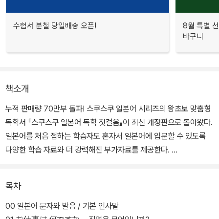
수험서 분철 당일배송 오픈!
8월 특별 선
바구니
책소개
누적 판매량 70만부 돌파! 스쿠스쿠 일본어 시리즈의 왕초보 맞춤형
독학서 『스쿠스쿠 일본어 독학 첫걸음』이 최신 개정판으로 돌아왔다.
일본어를 처음 접하는 학습자도 혼자서 일본어에 입문할 수 있도록
다양한 학습 자료와 더 강력해진 부가자료를 제공한다.
1일 1시간, 1개월 완성 학습 플랜에 따라 말하기, 읽기, 듣기, 쓰기를
목차
종합적이고 깊이 있게 학습할 수 있다. 독학의 약점을 극복하기 위해
풍부한 설명과 다양한 확인 학습 콘텐츠, 동영상/팟캐스트 오디오 강
00 일본어 문자와 발음 / 기본 인사말
의를 무료로 제공한다. 또 일본어 문자와 발음 특강, 문형&듣고 쓰기