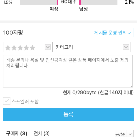
60대
2.1%
1.5%
성된 실생활에 기반한 자연스러운 스토리의 회화 연습 제공 - 말하
여성
남성
기-듣기-말하기 연습 사이클이 모여 최종적으로 자연스러운 회화 가
능 7. 신출 어휘 및 필수 표현! 철저하게 학습하고 완벽하게 복습 - 신
출 어휘를 페이지 내에서 바로 확인할 수 있도록 정리 - 콤팩트한 사
100자평
게시물 운영 원칙
이즈의 단어장으로 자투리 시간을 활용하여 단어/표현 복습(별책 제
공) - 단어 시험지 자동 생성기를 활용해 완벽한 확인 학습(파고다북
카테고리
스 사이트에서 무료 이용) 8. 완전 학습이 가능한 다양한 평가 시스템
제공 - 유닛별 학습 성취도를 평가하는 100점 만점의 필기시험 제공
- 학습 이해도 체크를 위한 중간/기말고사 제공(1~7과 학습 후 중간
고사/8~12과 학습 후 기말고사) - JLPT N5 유형의 실전 모의테스
트로 최종 학습 능력 평가(2회분) 9. 흥미로운 일본문화 퀴즈와 독해
현재
0
/280byte (한글 140자 이내)
지문 학습으로 시험 대비까지 - 일본문화에 대한 진실과 오해, 한국
스포일러 포함
문화와 다른 점 등을 퀴즈형식으로 수록 - 3~4개의 과에서 배운 어
등록
휘, 문형을 종합한 독해 지문 학습으로 문장 해석 능력 향상 12. 일본
어 귀와 입을 열어주는 듣고 말하기 집중 훈련용 MP3 제공 - 본문 음
원과는 별도로 듣고 말하기 집중 훈련용 음원 제공 - 일본인 성우와
구매자 (3)
전체 (3)