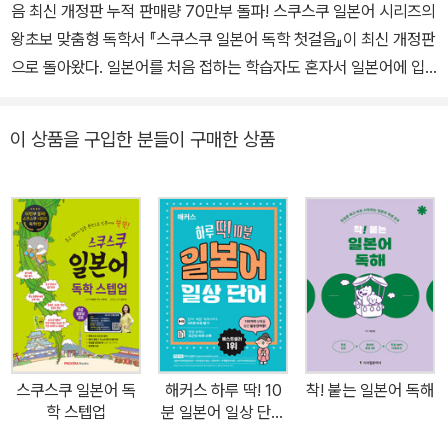
음 최신 개정판 누적 판매량 70만부 돌파! 스쿠스쿠 일본어 시리즈의
왕초보 맞춤형 독학서 『스쿠스쿠 일본어 독학 첫걸음』이 최신 개정판
으로 돌아왔다. 일본어를 처음 접하는 학습자도 혼자서 일본어에 입
문할 수 있도록 다양한 학습 자료와 더 강력해진 부가자료를 제공한
다. 1일 1시간, 1개월 완성 학습 플랜에 따라 말하기, 읽기, 듣기, 쓰기
이 상품을 구입한 분들이 구매한 상품
를 종합적이고 깊이 있게 학습할 수 있다. 독학의 약점을 극복하기 위
해 풍부한 설명과 다양한 확인 학습 콘텐츠, 동영상/팟캐스트 오디오
강의를 무료로 제공한다. 또 일본어 문자와 발음 특강, 문형&듣고 쓰
기 워크북, 쓰기 노트, 단어장, 단어시험지 자동 생성기 등의 부가자료
도 추가로 제공한다. 책의 특징 1. 핵심 문법&회화 포인트를 짚어주는
동영상 강의 무료 제공 - 파고다 일본어 대표강사 김수진 선생님의 고
퀄리티 동영상 강의 14강 (히라가나/가타카나 특강 포함) - 히라가나
부터 각 유닛의 핵심 포인트를 짚어주는 강의로 철저한 예/복습 가능
- 스마트폰 QR 코드 스캔 또는 유튜브에서 시청 2. 파고다 대표강사
스쿠스쿠 일본어 독
해커스 하루 딱! 10
착! 붙는 일본어 독해
와 원어민 강사의 꿀캐미! 팟캐스트 오디오 강의 무료 제공 - 김수진
학 스텝업
분 일본어 일상 단어
선생님의 쉽고 풍부한 설명과 일본인 원어민 선생님의 정확한 발음의
(단어장)