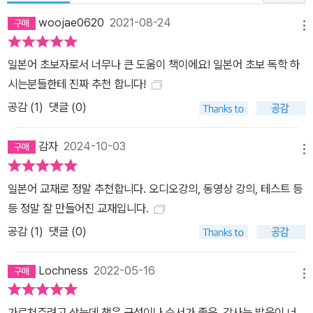
한국인 성우가 교차로 읽어줘 듣고 따라 하기 쉽게 구성 13. 일본어
woojae0620
2021-08-24
문장 쓰기를 충분히 연습할 수 있는 워크북 제공 - 핵심 문법 Works
메뉴
heet에서 명사, 형용사, 동사를 직접 활용하여 문장을 작문해보는 연
일본어 초보자로서 너무나 큰 도움이 책이에요! 일본어 초보 독학 하
습 가능 - 듣고 쓰기 훈련용 Note에서 회화 내용을 채워 써보며 일본
시는분들한테 진짜 추천 합니다!
어 구사 능력 강화
공감 (
1
)
댓글 (0)
감자
2024-10-03
메뉴
일본어 교재로 정말 추천합니다. 오디오강의, 동영상 강의, 테스트 등
등 정말 잘 만들어진 교재입니다.
공감 (
1
)
댓글 (0)
Lochness
2022-05-16
메뉴
가르쳐주려고 샀는데 책은 구성이나 순서가 좋음, 강사는 발음이 너