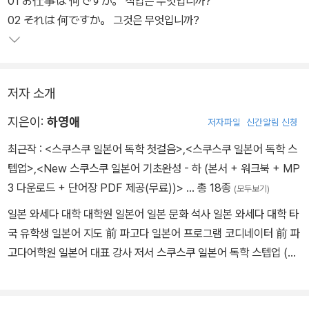
01 お仕事は 何ですか。 직업은 무엇입니까?
워크북, 쓰기 노트, 단어장, 단어시험지 자동 생성기 등의 부가자료도
02 それは 何ですか。 그것은 무엇입니까?
추가로 제공한다.
저자 소개
지은이:
하영애
저자파일
신간알림 신청
최근작 :
<스쿠스쿠 일본어 독학 첫걸음>
,
<스쿠스쿠 일본어 독학 스
텝업>
,
<New 스쿠스쿠 일본어 기초완성 - 하 (본서 + 워크북 + MP
3 다운로드 + 단어장 PDF 제공(무료))>
… 총 18종
(모두보기)
일본 와세다 대학 대학원 일본어 일본 문화 석사 일본 와세다 대학 타
국 유학생 일본어 지도 前 파고다 일본어 프로그램 코디네이터 前 파
고다어학원 일본어 대표 강사 저서 스쿠스쿠 일본어 독학 스텝업 (20
16) 스쿠스쿠 일본어 독학 첫걸음 (2016) NEW 스쿠스쿠 일본어 기
초완성 上 (2013) NEW 스쿠스쿠 일본어 기초완성 下 (2013) NE