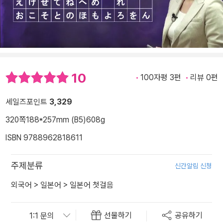
10
100자평 3편
리뷰 0편
세일즈포인트
3,329
320쪽
188*257mm (B5)
608g
ISBN 9788962818611
주제분류
신간알림 신청
외국어
>
일본어
>
일본어 첫걸음
선물하기
공유하기