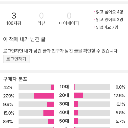
환상 콜라보 - 독학 입문자 수준에 맞게 구성된 커리큘럼, 듣고 말하
기에 집중된 강의 - 스마트폰 QR 코드 스캔 또는 네이버 오디오클립
읽고 싶어요 4명
3
0
0
에서 청취 가능 3. 일본어 학습의 시작! 일본어 문자와 발음 완전 마스
읽고 있어요 3명
100자평
리뷰
마이페이퍼
터 - 가나 문자를 쉽고 재미있게 암기할 수 있도록 동영상 특강 제공
읽었어요 7명
(히라가나/가타카나 2종) - 가나는 물론, 명사, 형용사, 동사 필수단
이 책에 내가 남긴 글
어를 시각적인 연상을 통해 외우기 쉽도록 그림과 함께 수록 - 일본어
로그인하면 내가 남긴 글과 친구가 남긴 글을 확인할 수 있습니다.
글자 쓰기 노트에 반복해서 써보며 일본어 글자와 친해지기(별책 제
공) - 히라가나/가타카나를 잘 학습했는지 Pre-test를 통해 마무리
로그인하기
체크 4. 1일 1시간, 딱! 1개월에 끝내는 독학 플랜 제공 - 철저한 시간
배분에 기반한 유닛별 학습 계획 제공 - 개인별 진도 체크 및 평가 가
구매자 분포
능 5. 깊이 있는 일본어 문형(문법) 학습 - 일본어에 입문하기 위해
10대
0.8%
4.2%
반드시 알아야 하는 명사, 형용사, 동사 필수 문형 수록 - 모든 문형에
20대
12.6%
27.9%
자세한 설명을 덧붙여 혼자서도 깊이 있는 학습 가능 - 문형 습득에
30대
6.1%
9.9%
집중할 수 있도록 예문의 어휘를 최소화하고, 반복해서 사용 6. 말하
40대
5.8%
15.0%
기, 읽기, 듣기, 쓰기 4가지 영역 종합적 학습 - 문형을 자연스럽게 습
50대
5.7%
8.6%
득할 수 있는 회화, 듣기, 독해 학습 제공 - 학습한 문형과 어휘로 구