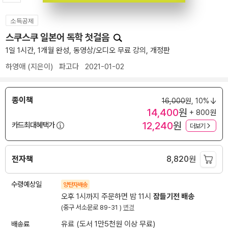
소득공제
스쿠스쿠 일본어 독학 첫걸음
1일 1시간, 1개월 완성, 동영상/오디오 무료 강의, 개정판
하영애
(지은이)
파고다
2021-01-02
종이책
16,000
원,
10%
14,400
원
+ 800원
12,240
원
카드최대혜택가
더보기
전자책
8,820
원
수령예상일
양탄자배송
오후 1시까지 주문하면 밤 11시
잠들기전 배송
(중구 서소문로 89-31 )
변경
배송료
유료 (도서 1만5천원 이상 무료)