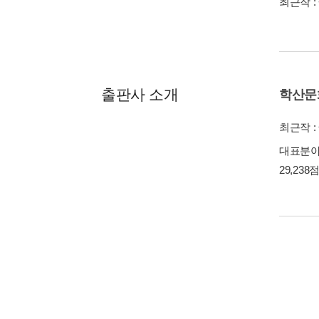
최근작 :
출판사 소개
학산문
최근작 :
대표분야 
29,238