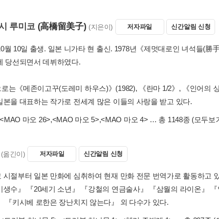
시 루미코
(高橋留美子)
(지은이)
저자파일
신간알림 신청
 10월 10일 출생. 일본 니가타 현 출신. 1978년《제멋대로인 녀석들
에 당선되면서 데뷔하였다.
로는《메존이고꾸(도레미 하우스)》(1982), 《란마 1/2》, 《인어
일본을 대표하는 작가로 전세계 많은 이들의 사랑을 받고 있다.
<MAO 마오 26>
,
<MAO 마오 5>
,
<MAO 마오 4>
… 총 1148종
(모두보
(옮긴이)
저자파일
신간알림 신청
 시절부터 일본 만화에 심취하여 현재 만화 전문 번역가로 활동하고 
기생수』 『20세기 소년』 『강철의 연금술사』 『삼월의 라이온』 『
』 『키시베 로한은 장난치지 않는다』 외 다수가 있다.