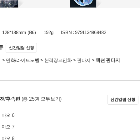
128*188mm (B6)
192g
ISBN : 9791134868482
류
신간알림 신청
서
>
만화/라이트노벨
>
본격장르만화
>
판타지
>
액션 판타지
 전/후속편
(총 25권 모두보기)
신간알림 신청
 마오 6
 마오 7
 마오 8