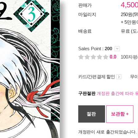
4,50
판매가
마일리지
250원(5
+ 5만원
배송료
유료 (도
Sales Point :
200
0.0
100자평(
카드/간편결제 할인
무이
구판절판
개정판 출간에 따라 
절판
보관함 +
개정판이 새로 출간되었습니다.