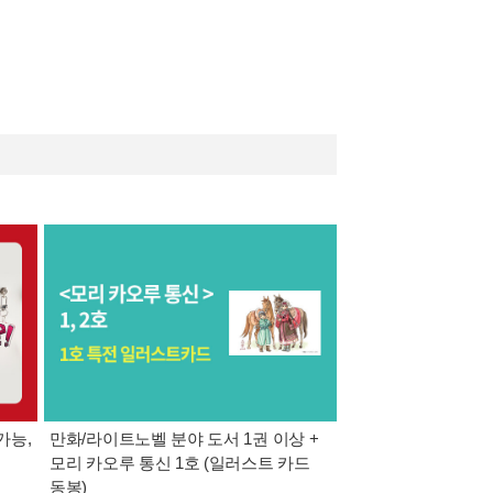
가능,
만화/라이트노벨 분야 도서 1권 이상 +
만사모 테마 2 : 완
모리 카오루 통신 1호 (일러스트 카드
동봉)