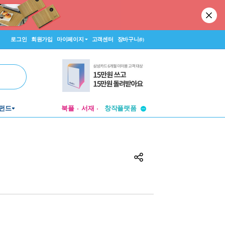
로그인
회원가입
마이페이지
고객센터
장바구니
(0)
투비컨티뉴드
펀드
북플
서재
창작플랫폼
투비컨티뉴드