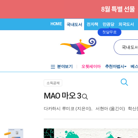
HOME
전자책
만권당
외국도서
국내도서
첫달무료
국내도
분야보기
오뒷세이아
추천마법사
베
소득공제
MAO 마오 3
다카하시 루미코
(지은이),
서현아
(옮긴이)
학산