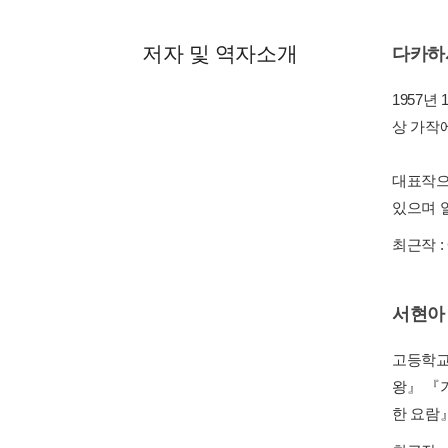
저자 및 역자소개
다카하
1957년
상 가작
대표작으
있으며 
최근작 :
서현아
고등학교
왕』 『
한 요람