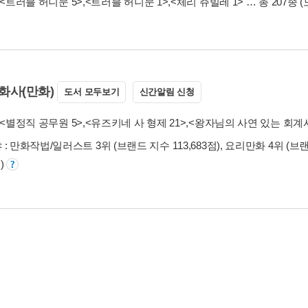
<트러블 허니문 5>
,
<트러블 허니문 1>
,
<체리 쥬빌레 1>
… 총 207종
(
화사(만화)
도서 모두보기
신간알림 신청
<별정직 공무원 5>
,
<유즈키네 사 형제 21>
,
<왕자님의 사연 있는 회계사
: 만화작법/일러스트 3위 (브랜드 지수 113,683점), 요리만화 4위 (브랜
점)