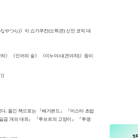
(勝手なやつら)》이 쇼가쿠칸(소학관) 신인 코믹 대
의 상처》 《인어의 숲》 《이누야샤(견야차)》등이
기)
있다. 옮긴 책으로는 『배가본드』 『미스터 초밥
일곱 개의 대죄』 『루브르의 고양이』 『투명