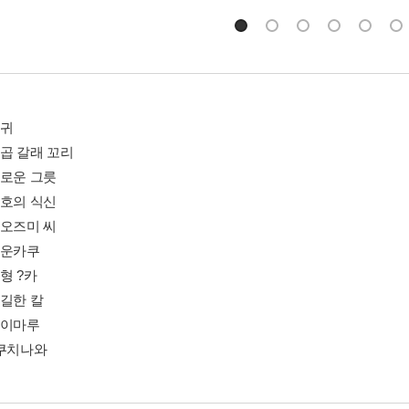
묘귀
일곱 갈래 꼬리
새로운 그릇
수호의 식신
우오즈미 씨
료운카쿠
형 ?카
불길한 칼
하이마루
 쿠치나와