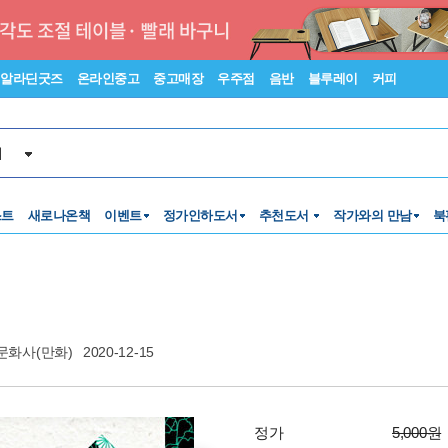
알라딘굿즈
온라인중고
중고매장
우주점
음반
블루레이
커피
서
스트
새로나온책
이벤트
정가인하도서
추천도서
작가와의 만남
북
문화사(만화)
2020-12-15
정가
5,000원