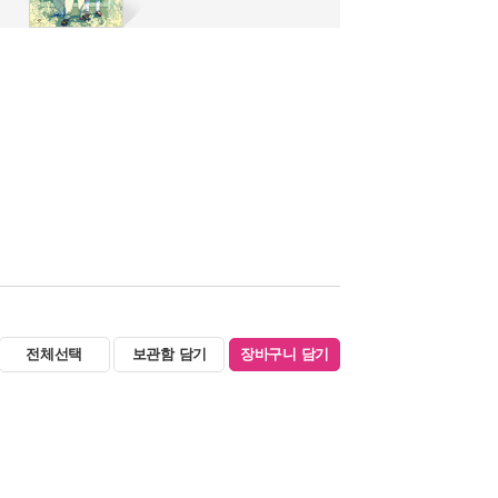
전체선택
보관함 담기
장바구니 담기