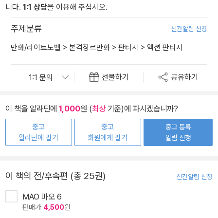
니다.
1:1 상담
을 이용해 주십시오.
주제분류
신간알림 신청
만화/라이트노벨
>
본격장르만화
>
판타지
>
액션 판타지
선물하기
공유하기
이 책을 알라딘에
1,000
원 (
최상
기준)에 파시겠습니까?
중고
중고
중고 등록
알라딘에 팔기
회원에게 팔기
알림 신청
이 책의 전/후속편 (총 25권)
신간알림 신청
MAO 마오 6
판매가
4,500
원