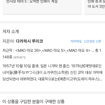
만사모 테마 5 : 오싹한 만화의 계절
만화 효과 모
야 도서 3만
저자 소개
지은이:
다카하시 루미코
저자파일
신간알림 신청
최근작 :
<MAO 마오 26>
,
<MAO 마오 5>
,
<MAO 마오 4>
… 총 1
148종
(모두보기)
1957년 10월 10일 출생. 일본 니가타 현 출신. 1978년《제멋대로인
녀석들(勝手なやつら)》이 쇼가쿠칸(소학관) 신인 코믹 대상 가작에
당선되면서 데뷔하였다. 대표작으로는《메존이고꾸(도레미 하우스)》
(1982), 《란마 1/2》, 《인어의 상처》 《인어의 숲》 《이누야샤(견야
차)》등이 있으며 일본을 대표하는 작가로 전세계 많은 이들의 사랑을
받고 있다.
이 상품을 구입한 분들이 구매한 상품