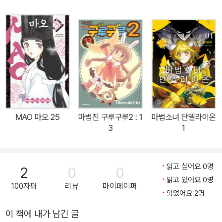
MAO 마오 25
마법진 구루구루2 : 1
마법소녀 단델라이온
3
1
읽고 싶어요 0명
2
0
0
읽고 있어요 0명
100자평
리뷰
마이페이퍼
읽었어요 2명
이 책에 내가 남긴 글