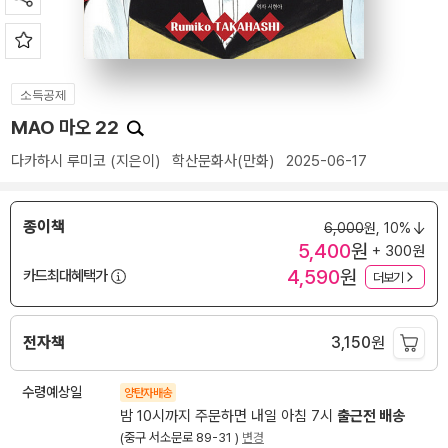
소득공제
MAO 마오 22
다카하시 루미코
(지은이)
학산문화사(만화)
2025-06-17
종이책
6,000
원,
10%
5,400
원
+ 300원
4,590
원
카드최대혜택가
더보기
전자책
3,150
원
수령예상일
양탄자배송
밤 10시까지 주문하면 내일 아침 7시
출근전 배송
(중구 서소문로 89-31 )
변경