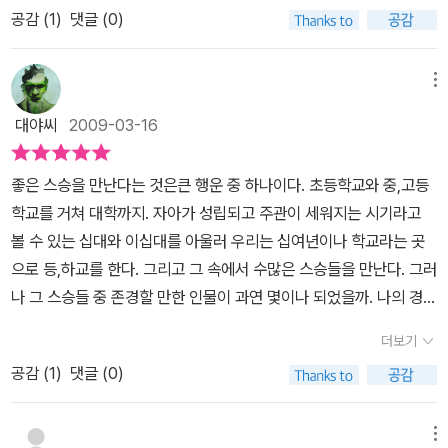
장실 가는것, 몸 씻는 것, 머리를 움직이는 것 등 아주 사적인 부분까
공감 (
1
)
댓글 (0)
상처받을까봐진정 솔직해지지 못하고 껍데기를 쓰고 살아가거나지나
지 병에게 빼앗긴 그였지만 기꺼이 다른사람들의 도움을 받으면서자
치게 솔직하고 멋대로여서주변사람들을 불편하게 부담스럽게 하는이
신을 만나려는 사람들의 이야기에 귀기울여주고, 토론하며용감하게
러지도 저러지도 못하는언제나 어리숙하고 미덥잖은 내게도모리는
메뉴
유쾌하게 평화롭게 죽음을맞이하려는 모리교수의 모습이애처롭게 느
진짜 스승이었네.학생은 늘 스승보다는 부족하게 마련,부끄러워말고
껴진다고 말하기보다 오히려 당당한 모습이 아름다웠다고 생각된다.
대야씨
2009-03-16
서슴없이 나도 선생님을 찾아가봐야겠다.게으르지만 않다면...2004.
따뜻하고 지혜로운 여유로운 삶을 살고자 했던 모리 교수 그리고선택
이천Morrie says>접기- 할수 있는 일과 할 수 없는 일이 있음을 인
받은 제자인 미치, 두사람의 인연이 한편으로 부럽기도 했다. 스승과
좋은 스승을 만난다는 것은큰 행운 중 하나이다. 초등학교와 중,고등
정하라- 과거를 부인하거나 버리지 말고 있는 그대로 받아들여라- 자
제자이면서도 부자인듯한.아픈 몸을 숨기려하지 않고 병에 몸을 내주
학교를 거쳐 대학까지. 자아가 성립되고 주관이 세워지는 시기라고
신과 타인을 용서하는 법을 배워라- 너무 늦어서 어떤 일을 할 수 없
었지만 부끄러워하지 않고 자신이 선 자리에서 최선을 다할 수 있는
볼 수 있는 십대와 이십대를 아울러 우리는 십여년이나 학교라는 곳
다고 생각하지 말아라- 침대에 누워있는 것은 죽어있는 것- 너무 빨
모습으로인생의 마지막 가는 길에 많은 사람들로 부터 사랑받은 모리
으로 등,하교를 한다. 그리고 그 속에서 수많은 스승들을 만난다. 그러
리 떠나지 마라. 하지만 너무 늦도록 매달려 있지도 마라-상반됨의 긴
교수의 결정이 현명했다고.그가 들려주는 한마디 한마디에 귀를 기울
나 그 스승들 중 존경할 만한 인물이 과연 몇이나 되었을까. 나의 경우
장인생은 밀고 당김의 연속이네. 자넨 이것이 되고 싶지만, 다른 것을
일 수 밖에 없는 것은나도 어느새 그의 이야기에 공감을 할 수 있을 만
로 보자면 초등학교 시절 딱 한 분이 계셨을 뿐이다. 나머지는 교사라
해야만하지.이런 것이 자네 마음을 상하게 하지만, 상처받지 말아야
더보기
큼 나이를 먹었다는 것일까?어느새 인생의 의미를 알아버린 것은 아
는 오로지 직업적인 관점에서 사고가 굳은 사람들. 또는 선생은 제발
한다는 것을 자넨 너무나 잘 알아.또 어떤 것들은 당연하게 받아들이
닐테지만, 모리 교수의 강의를 들으면서한층 더 넓고 따뜻한 마음으
공감 (
1
)
댓글 (0)
인성 테스트를 거쳐서 합격한 사람들만 하게 하면 안되나? 하는 의문
네. 그걸 당연시하면 안 된다는 사실을 알면서도 말야. ...사랑이 이기
로 세상을 바라보며 내 인생을 껴안고 싶어졌다.'늙어가는 것이 두렵
이 들 정도로 상식 밖의 사람들이었다. 교사는 직업이지만, 또한 직업
지. 언제나 사랑이 이긴다네.- 우리의 문화는 우리 인간들이 행복감을
지 않으셨어요?''미치, 난 나이 드는 것을 껴안는다네.'.................'늘
이전에 부모만큼 중요한 위치에 서 있는 사람들이기도 하다. 많은 교
메뉴
느끼지 못하게 하네.그러나 그 문화가 제대로 된 문화라는 생각이 들