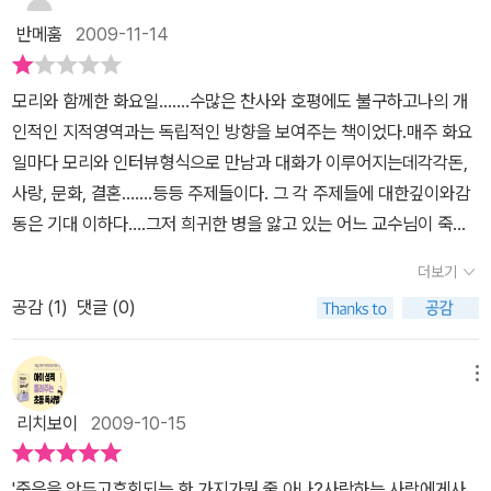
나이 먹는 것에 맞서 싸우면, 언제나 불행해. 어쨌거나 결국 나이는 먹
사들이 그 사실을 모르고 있는듯 하지만.모리와 함께한 화요일은 작
지 않으면 굳이 그것을 따르려고 애쓰지 말게.... 의미없는 생활을 하
반메훔
2009-11-14
고 마는것이니까.''죽은 후에 잊혀질까봐 걱정스럽냐더군.''그렇지는
가가 모리 교수와 화요일마다했던 인생수업에 관한 이야기이다. 나는
느라 바삐 뛰어다니는 사람들이 너무도 많아. 자기들이 중요하다고
않을 것 같아. 내겐 친밀한 감정을 느끼는 사람이 참 많네. 그리고 사
이 책의 내용을 설명할 순 없다. 단지 그들의 화요일들이무척이나 아
생각하는 일을 하느라 분주할때조차도 반은 자고 있는 것 같다구그것
모리와 함께한 화요일.......수많은 찬사와 호평에도 불구하고나의 개
랑이란 우리가 이 세상을 뜬 후에도 그대로 살아있는 방법이지.'
름답고 애틋한 시간들이었음을 확신할 수 있을 뿐이다. 모리 교수의
은 그들이 엉뚱한 것을 쫓고 있기 때문이지. 자기 인생을 의미있게 살
인적인 지적영역과는 독립적인 방향을 보여주는 책이었다.매주 화요
화요일들. 나는 이 책을 읽으며 존경할만한 사람들의 한 가지 공통점
려면자기를 사랑해주는 사람들을 위해 바쳐야 하네.자기가 속한 공동
일마다 모리와 인터뷰형식으로 만남과 대화가 이루어지는데각각돈,
을 발견했다. 그들은 (존경하고 싶은 사람들은) 하나같이 마지막까지
체에 헌신하고, 자신에게 생의 의미와 목적을 주는 일을 창조하는데
사랑, 문화, 결혼.......등등 주제들이다. 그 각 주제들에 대한깊이와감
유머를 잃지 않았다는 점이다. 범인들로서는 도저히 따라할 수 없는
헌신해야 하네.-사랑을 나눠주는 법과 사랑을 받아들이는 법을 배우
동은 기대 이하다....그저 희귀한 병을 앓고 있는 어느 교수님이 죽음
정신력이다. 불행 속에서도 행복을 찾아내는 긍정의 힘.나는이 책을
는 것이 인생에서 가장 중요하다는 거야.-필요하면 한바탕 시원하게
을 앞두고 인생을 달관하여제자에게 그생각을 알려주는 내용이다.무
읽으면서 수시로울기도 하고웃기도 했다. 웬만한 소설보다 훨씬 재미
더보기
울지. 하지만 그 다음에는 내 인생에서 여전히 좋은 것들에만 온 정신
엇이란 말인가......웬지 모를 시시함이 느껴지는 것은......책을 다 읽지
있는 책이다. 너무 재밌어서 모리와 함께한 화요일이 겨우 열네번 밖
을 집중하네.- 어떻게 죽어야 할지 배우게 되면 어떻게 살아야 할지도
공감 (
1
)
댓글 (0)
도 않았다.....읽어봐야 별 내용이 없다는 것이 느껴져서일까....언제인
에 되지 않음에 작가를 원망하기까지 했다. 왜 좀 더 빨리 그의 교수에
배울 수 있다네- Mitch says : 그래서 다시 한번 일에 매달렸다. 일
가 좋지 않은 책은 읽지 아니함만 못하다고 그랬다.시간도 없는데 언
게 찾아가지 않았는가 싶어서. 아~ 모리교수.나에게도 모리라는 인생
은 내 마음대로 조종할 수 있는 유일한 것이었으므로. 일이야말로 지
제 쓸데없는 책을 읽느냐고.....그렇지 않아도 책읽을 시간 모자라는
메뉴
의 스승이 있었다면 어땠을까. 이토록 확고하게 삶의 방향에 대한 가
각도 있고 반응을 보이는 유일한 상대였으므로.dalha says : 알아,
데........더이상 읽지 않기로 했다. 나같은 생각을 가진 사람이 또 있을
르침을 줄 수 있는 스승이 있었다면 나는 지금보단 더 나은 사람이 될
리치보이
2009-10-15
일은 정말 내 뜻대로 심지어 내 맘에 꼭 들게 할수도 있다는 것. 그렇
런지....
수 있지 않았을까. 지금 존경하는 스승을 가진 사람이 있다면 애원하
게 하느라 나는 더 외로워지고 비뚤어진다는 것. 미치도 알고 나도 알
고 싶다. 제발 그 인연을 좀 더 소중히 여기라고.
'죽음을 앞두고후회되는 한 가지가뭔 줄 아나?사랑하는 사람에게사
아-경험에서 벗어나기벗어난다고 해서, 경험이 우릴를 꿰뚫고 지나