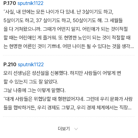
P.170
sputnik1122
˝사실, 내 안에는 모든 나이가 다 있네. 난 3살이기도 하고,
5살이기도 하고, 37 살이기도 하고, 50살이기도 해. 그 세월들
을 다 거쳐왔으니까. 그때가 어떤지 알지. 어린애가 되는 것이적절
할 때는 어린애인 게 즐거워. 또 현명한 노인이 되는 것이 적절할 때
는 현명한 어른인 것이 기쁘네. 어떤 나이든 될 수 있다는 것을 생각해
보라구! 지금 이 나이에 이르기까지 모든 나이가 다 내 안에 있어. 이
해가 되나?˝
P.210
sputnik1122
모리 선생님은 성선설을 신봉했다. 하지만 사람들이 어떻게 변
할 수 있는지 그도 잘 알았다.
그날 나중에 그는 이렇게 말했다.
˝대개 사람들은 위협당할 때 형편없어지네. 그런데 우리 문화가 사람
들을 협박하거든, 우리 경제도 그렇고, 우리 경제 체계에서는 직장
을 가진 사람들까지도 위협을 느끼지. 언제 직장을 잃을지 모르니
까 걱정이 되어서 말야. 그리고 사람은 위협을 받기 시작하면 자기
더보기
만 생각하기 시작하네. 돈을 신처럼 여기기 시작하는 거야. 그게 다 우