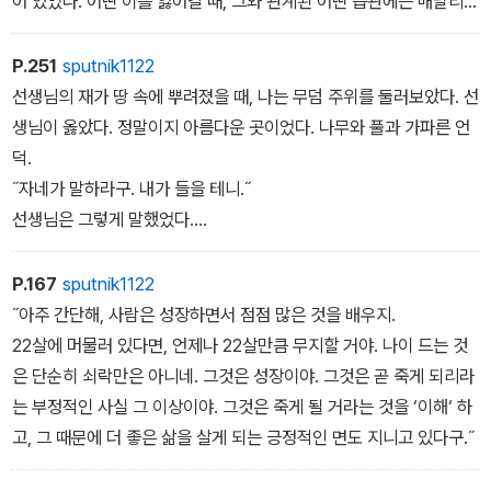
어 있었다. 어떤 이를 잃어갈 때, 그와 관계된 어떤 습관에는 매달리
게 되는 경우가 종종있다. 그 때문이었다.
P.251
sputnik1122
선생님의 재가 땅 속에 뿌려졌을 때, 나는 무덤 주위를 둘러보았다. 선
생님이 옳았다. 정말이지 아름다운 곳이었다. 나무와 풀과 가파른 언
덕.
˝자네가 말하라구. 내가 들을 테니.˝
선생님은 그렇게 말했었다.
머릿속으로 그렇게 하려고 애를 썼다. 행복하게도, 그런 상상 속의 대
화가 자연스럽게 느끼졌다. 무심코 나는 손을 내려다보았다. 손목 시
P.167
sputnik1122
계를 보고 그 이유를 깨달았다.
˝아주 간단해, 사람은 성장하면서 점점 많은 것을 배우지.
바로 화요일이었다.
22살에 머물러 있다면, 언제나 22살만큼 무지할 거야. 나이 드는 것
은 단순히 쇠락만은 아니네. 그것은 성장이야. 그것은 곧 죽게 되리라
는 부정적인 사실 그 이상이야. 그것은 죽게 될 거라는 것을 ‘이해‘ 하
고, 그 때문에 더 좋은 삶을 살게 되는 긍정적인 면도 지니고 있다구.˝