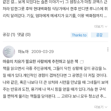
같은 걸... 보게 되었다는 슬픈 이야기ㅜ) 그 셤장소가 마침 코엑스 근
있고, 또 그 믿음을 배신하거나 배신당하지 않는다면 분명히 지금보
이었다. 노인老人. 그들은 우리 생의 스승이요, ‘살아있는 도서관’인
처라 밥한그릇 후딱 현대백화점 식당가에서 한후 반디앤 루니스에 휘
다 더 살기 좋은 사회가 되지 않을까?마지막으로 나는 “미치, 만일 저
셈이다. 그는 죽는 법을 배우면 사는 법도 배우게 된다고 말했다. 다른
리릭 달려갔다. 기실, 엄마에게 메세지가 오기를, 이왕 백화점까지 들
꼭대기에 있는 사람들에게 뽐내려고 애쓰는 중이라면 관두게. 어쨌든
이의 죽음을 확인하면서도 자신이 당장 죽을 지도 모른다고 믿는 사
어갔으니 옷 좀 보고 사서 오렴...이었지만 그나는 점심 먹고 졸린 나
그들은 자네를 멸시할 거야. 그리고 바닥에 있는 사람들에게 뽐내려
더보기
람은 없다. 그 이유는 모두 잠든 채 걸어다니는 것처럼 살기 때문이다.
머지 옷에 집중할 수 없다는, 말도 안되는 핑계를 메세지로 보내고는
한다면 그것도 관두게. 그들은 자네를 질투하기만 할 테니까. 어느 계
해야 한다고 생각되는 일을 기계적으로 하고 살다는 것은 반쯤 졸면
공감 (
1
)
댓글 (0)
서점으로 휘리릭 한 것이다. (물론 집에 와서 대박 잔소리 들어버렸다
층에 속하느냐로는 해결이 되지 않아. 열린 마음만이 자네를 모든 사
서 사는 것이다. 모리 코치는 어떻게 죽어야 좋을지 배우면, 어떻게 살
쩝) 옷보다는 책. 뭐 어쩌겠는가. (피식) 오랜만의 서점 나들이라 가슴
람 사이에서 동등하게 해줄 걸세.”라는 모리의 말을 여러분에게 던져
아야 할지도 배운다고 했다. 자기가 언제쯤인가 죽게 되리라는 사실
이 콩닥콩닥. 이제 고속터미널의 영풍문고도 사라지고, 오프라인서점
마노아
2009-03-29
메뉴
주고 싶다. 이 문장에는 너무나 많은 뜻이 담겨있기 때문이기 때문에,
을 깨달으면, 매사가 아주 다르게 보인다면서. 그에게 가족관은 곧 ‘사
이라봐야 손으로 꼽을 지경인데, 이 곳 코엑스의 반디앤 루니스 마저
마음의 치유가 필요한 사람에게 추천하고 싶은 책
자신의 마음으로 받아들이고 자신의 관점으로 보는 것이 가장 좋을
랑’이다. 병들어 죽음을 체험하는 그에겐 그 무엇보다 특별한 것이었
없어진다면 너무 슬플 것이다. 따.라.서. 아무리 무거워도 오늘은 몇
책을 읽으면서 극중 주인공에게, 그들이 닥친 상황에 깊이 공감을 느
것이라고 생각하기 때문이다.<모리와 함께한 화요일>의 전체적인 주
다. 그는 가족의 소중함에 대해 이렇게 말했다. “우리가 이야기한 어
권 사들고 와야겠다 싶었다.책이 넘쳐나는 곳에 있다는 것은, 나의 행
낄 때가 있다.개인적인 경험이 겹쳐진다면 그 공명은 더 커질 것이다.
제와는 조금 거리가 있었지만, 나에게 와 닿았던 부분을 소개했다. 이
떤 주제보다도 ‘가족’이 중요하다는 생각이 드네. 사실, 가족이 없다면
복 중 큰 부분을 차지한다. 교보문고보다는 정리도 덜 되어 있고 책 종
나와 같은, 혹은 나보다 더 큰 상처와 시련을 만났을 때 그네들이 보여
책의 독자로는 40대의 과거를 조금 후회스럽게 살았던 사람들이 적
사람들이 딛고 설 바탕이, 안전한 버팀대가 없겠지. 병이 난 이후 그
류도 좀 덜하다고는 하지만, 그래도 있을 건 다 있으니까. 근데 쭈욱
주는 반응과 도전, 용기에 나 역시 힘을 얻을 때가 있다.가슴 한 구석
당할 것 같다. 모리가 말하는 인생은 나의 17년 인생과는 조금 멀게
점이 더 분명해졌네. 가족의 뒷받침과 사랑과 애정과 염려가 없으면,
훑어보니 내가 요즘 책을 많이 사긴 산 듯. 신간 중에 고를 만한 책들
을 짠하게 울리는 책들을 담아본다. ... 고르다 보니 모두 청소년 추천
느껴졌고, 현실감과 공감대 형성이 부족했기 때문이다. 하지만 ‘모
많은 걸 가졌다고 할 수 없겠지. 사랑이 가장 중요하네. 위대한 시인
은 다 나의 책장에 잠잠히 꽂혀있다는 것을 깨달았다. 그래도 꾸역꾸
도서다.방황하는 청소년들에게 더 큰 울림을 줄 테지만, 설사 어른이
리’는 나에게 많은 것을 가르쳐주었고, 다른 독자들에게도 각자의 시
오든이 말했듯이 ‘서로 사랑하지 않으면 멸망한다’네. (중략) 가족이
역 2권 사들고 나왔다. ㅎㅎ 알라딘에는 이것밖에 없는데, 사실 2010
더보기
라 할지라도 감동의 깊이가 줄어들 것 같지는 않다.모두들 평범치 않
각으로 많은 것들을 깨닫게 도와줄 것이라고 생각한다.
지니는 의미는 그냥 단순한 사랑이 아니라, 지켜봐주는 누군가가 거