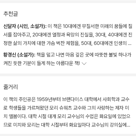
리 문화의 속성이라구.˝
추천글
신달자 (시인, 소설가):
이 책은 10대에겐 무질서한 미래의 꿈들에 질
서를 잡아주고, 20대에겐 열정과 욕망의 진실을, 30대, 40대에겐 진
정한 삶의 가치에 대한 가슴 벅찬 체험을, 50대, 60대에겐 인생의 마
지막 순간까지 최선을 다하는 정신의 향기를 느끼게 해준다.
황경신 (소설가):
책을 덮고 나면 마음 깊은 곳에 따뜻한 불빛 하나가
켜진 듯한 기분이 들게 하는 아름다운 책!
줄거리
이 책의 주인공은 1959년부터 브랜다이스 대학에서 사회학과 교수
로 학생들을 가르쳐왔던 모리 슈워츠 교수와 그의 사랑하는 제자 미
치 앨봄이다. 대학 시절 대개 모리 교수님의 수업은 화요일에 있었으
므로 미치와 모리는 대학 시절부터 화요일마다 교수님의 강의실에서
만나는 `화요일의 사람들`이었다.