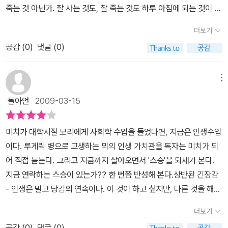
죽는 것 아닌가. 잘 사는 것도, 잘 죽는 것도 하루 아침에 되는 것이 아
던 느낌은 아직 남아 있다. 아마도 그 해 가을도 올 가을 처럼 비움을
곱, 서른, 마흔은 더 좋을 것 같아. 젊음이 처참하고 혹독하다고 말해
니다.어렸을 때 부터 준비되어야 한다.그게 나의 생각이다.사실 난 너
체감했던가 보다. 알 수 없지만,내가 비움의 덧없음을 탄식하던 그때,
준 어른은 모리, 당신이 처음이야.-만일 저 꼭대기에 있는 사람들에게
더보기
무 뒤늦게 죽음에 대해 생각하기 시작했다.그러나 모리는너무 늦은
이 책은 ‘그 비움은 버림이 아니라 나눔’이라는 것을 알려주었다. 책장
뽐내려고 애쓰는 중이라면 관두게. 어쨌든 그들은 자네를 멸시할거
공감 (
0
)
댓글 (0)
건 없다고 충고한다.하지만 때로는 조금만 더 일찍 알았더라면 하는
을 펼쳤다. 제목은 <모리와 함께한 화요일Tuesday with Morrie>
야. 그리고 바닥에 있는 사람들에게 뽐내려 한다면 그것도 관두게. 그
아쉬움은 있다.모리는 그런 아쉬움 마저 모두 내려 놓으라고 한다.이
이다. 가을 빗소리가 책장 넘기는 소리에 젖어들었다. 꽤 유명한 스포
들은 자네를 질투하기만 할 테니까. 어느 계층에 속하느냐로는 해결
루지 못한 것, 하지 않은 것에 대한 안타까움도 모두.아쉬움, 안타까움
메뉴
츠 칼럼리스트로 활동하던 사내 미치 앨봄은 어느 날 한 TV 프로그램
이 되지 않아. 열린 마음만이 자네를 모든 사람 사이에서 동등하게 해
이런 것은 결국 잘 죽는 것을 방해한다.마음을 비워야 죽음을 평화롭
에서 낯익은 모습의 노인의 인터뷰를 보게 된다. 그는 자신의 코치(그
줄 걸세dalha says : 알아요, 나도 알아요. 하지만... 누군가와 나를
돌아언
2009-03-15
게 받아 들일 수 있다.나도 모리처럼 잘 죽는 법에 대한 아포리즘을 준
는 교수를 그렇게 불렀다)인 모리 슈워츠Morrie Schwarts 였다. 모
비교하지 않고, 견주지 않고 지금 자리에서 만족하고 마음을 연다는
비해야 하겠다.잘 죽기 위해 어떻게 하면 잘 살 수 있는지 나만의 이야
리 코치는 근위축성측삭경화증, 루게릭병으로 잘 알려진 병에 걸려있
건 정말 너무 힘들어 ㅠㅠ-온전히 함께하는 시간이 있다고 믿네. 그것
미치가 대학시절 모리에게 사회학 수업을 들었다면, 지금은 인생수업
기를 하나 하나 정리하면서 죽음을 맞을 준비를 해야 겠다.
었다. TV를 통해 본 코치의 얼굴은 마지막으로 본 지 16년 만이었다.
은 함께 있는 사람과 정말로 '함께' 있는 것을 뜻해. 지금 자네와 이야
이다. 루게릭 병으로 고생하는 뫼의 인생 가치관을 독자는 미치가 되
대학시절 많은 남다른 가르침과 사랑을 전해줬던 코치와 16년 동안
기를 하고 있을 땐, 난 계속 우리 사이에 일어나는 일에만 신경을 쓰려
어 직접 듣는다. 그리고 지금까지 살아오면서 '스승'을 되새겨 본다.
연락을 하지 않고 지낸 것이다. 미치는 그에게 전화를 걸었다.“모리
고 애쓰네.dalha says : 어떻게 하면 집중할 수 있는거지? 난 늘 집
지금 연락하는 스승이 있는가?? 한 번쯤 반성해 본다.상반된 긴장감
교수님, 저 미치 앨봄입니다. 1970년대에 선생님 제자였습니다. 아
중하지 못하고 난 늘 믿지 못하는데... 정말로 '함께' 있는다는 것, '몰
- 인생은 밀고 당김의 연속이다. 이 것이 하고 싶지만, 다른 것을 해야
마 기억 못하시겠지만요...”그런데 대뜸 하시는 말씀이,“왜 코치라고
입'과는 다른건가? 내가 몰입하면... 아아 슬퍼!-여러가지 이유로 우
만 하는 상황이 있다.우리 주변에는 바삐 움직이는 사람이 많다. 하지
더보기
부르지 않아, 인석아?”한 통의 전화로 미치Mitch Albom는 교수를
리가 하지 않은 일들에 대해서 용서해야 하네. 했어야 했는데 하지 않
만 대부분 엉뚱한 것을 쫒고 있다. 의미 있는 인생을 살기 위해서는 자
다시 만나게 되고, 그 후 매 주 화요일마다 투병중인 모리교수를 찾게
은 일에 대해서. 일이 이러저러하게 되지 않았다고 탓할 수만은 없지.
공감 (
0
)
댓글 (0)