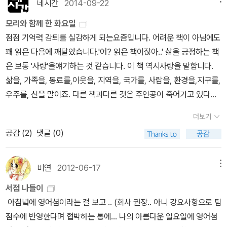
네시간
2014-09-22
을 받아들이는 법, 사랑을 나눠주는 법, 가족, 나이 드는것 등에 대한
너무나 큰 애정이 결핍되어 애정 받기를 간절히 바라고 있기도 하다.
자기를 사랑해주는 사람들을 위해 바쳐야 하네. 자기가 속한 공동체
메시지를 전해준다. 모리교수는 자신이 곧 죽는다는 것을 알기에 매
모리와 함께 한 화요일
따라서 우리들은 서로에게 관심을 갖고 사랑을 줄 수 있는 데로 주며,
에 헌신하고, 자신에게 생의 의미와 목적을 주는 일을 창조하는 데 헌
순간을 소중하게 다룰 줄을 알았고, 다가오는 죽음에 당황하기 보다
점점 기억력 감퇴를 실감하게 되는요즘입니다. 어려운 책이 아님에도
문제가 있는 사람들을 이해하고 포용하는 태도를 취해야 한다. 그 것
신해야 하네.” 77 쪽또한 사람이라면 ‘오늘이 지상에서의 마지막 날
는 자신의 삶에 대해 많은 사람들에게 들려주어 사람들과 죽음 사이
꽤 읽은 다음에 깨달았습니다.'어? 읽은 책이잖아..' 삶을 긍정하는 책
은 우리 인간이 할 수 있는 일 중 최고의 가치를 지닌 일이다.어렸을
이 되면 어떨까?’ 하는 생각을 해봄직 하지만 그렇지 못한데, 그 이유
에 다리가 되어주길 원했다. 우리는 자신이 언젠가는 죽게 된다는 것
은 보통 '사랑'을얘기하는 것 같습니다. 이 책 역시사랑을 말합니다.
때 우리 가족은 종종 눈을 감고 뒤로 넘어지면 다른 사람이 받아주는
에 대해서도 이렇게 말했다. “미치, 우리의 문화는 죽음이 임박할 때
을 알지만 절대 죽지 않을 사람처럼 하루하루를 허비하며 살고 있다.
삶을, 가족을, 동료를,이웃을, 지역을, 국가를, 사람을, 환경을,지구를,
게임을 한 적이 있었는데, ‘모리’도 학생들에게 그 놀이를 하도록 시켰
까지는 그런 것들을 생각하게 놔두지 않네. 우리는 이기적인 것들에
그런 우리에게 날카롭기보다는 따뜻한 할아버지의 속삭임처럼 정겹
우주를, 신을 말이죠. 다른 책과다른 것은 주인공이 죽어가고 있다는
었나 보다. 그 놀이를 성공한 여학생이 나타나자, 그는 이렇게 말했다.
휩싸여 살고 있어. 경력이라든가 가족, 주택 융자금을 넣을 돈은 충분
고, 포근하게 일깨워준다.사제지간이자 마지막까지 친구였던 두사 람
점입니다. 정신과 신경은 멀쩡한 상태로몸이 굳어지며 서서히 하루하
“눈에 보이는 것을 믿을 수 없을 때, 느껴지는 것을 믿어야 합니다. 그
한다, 새 차를 살 수 있는가, 고장난 난방 장치를 수리할 돈은 있는가
더보기
의 진정한 우정이 아름답다. 모리교수를 제자 미치는 물론이고 이 책
루 죽어가는자신을 직시하며 그럼에도 불구하고 생을,삶을 사랑하는
리고 다른 사람들이 여러분을 믿게 만들려면, 여러분 역시 그들을 믿
등등. 우린 그냥 생활을 지속시키기 위해 수만 가지 사소한 일들에 휩
공감 (
2
)
댓글 (0)
을 읽는 세계의 독자들 모두에게 아버지이자 스승이자 삶의 멘토가
것이죠. 그것은 생에 대한집착과는 다른 성질의 것입니다. 나와의 화
고 있음을 느껴야 합니다. 여러분이 어둠 속에 있을 때조차도 말입니
싸여 살아. 그래서 한 발 뒤로 물러서서 우리의 삶을 관조하며, ‘이게
되어준다. 모리교수는 세상을 떠났지만 그 감동적인 교훈들은 이 책
해이기도 하고 동료친지이웃들과의화해이기도 하며 인류와 신의 피
다. 여러분이 뒤로 넘어지고 있을 때에도...”우리나라에는 ‘눈 감으면
다인가? 이게 내가 원하는 것인가? 뭔가 빠진 건 없나?’ 하고 돌아보
과 함께 앞으로도 끊임없이 회자될 것이다.
조물들과의 화해이기도 한 평화의 메세지입니다.최소한 저는 그렇게
비연
2012-06-17
메뉴
코 베어 간다’라는 속담이 있다. 예전에도 그랬지만, 요즘에는 특히 다
는 습관을 갖지 못하지.”선생님은 잠시 말을 멈추었다. “누군가 그런
느꼈네요. 문득 궁금해집니다.'나의 죽음은 어떤 모습일까?'
른 사람들에 대한 믿음이 쉽게 가지 않는다. 사기, 보증, 성폭행에 관
방향으로 이끌어줄 사람이 필요하네. 혼자선 그런 생각을 하며 살기
서점 나들이
한 범죄들 중 많은 부분이 주변 사람들을 통해 이루어지는 경우가 많
는 힘든 법이거든.” 103 쪽 바로 우리 모두 평생의 스승이 필요하다는
아침녘에 영어셤이라는 걸 보고 .. (회사 권장.. 아니 강요사항으로 팀
아졌기 때문이다. 하지만 우리 사회가 작게는 경제적으로, 크게는 인
말이었다. 마치 곧 이 세상에 없을 그가 자신이 살아온 세상을 말해주
점수에 반영한다며 협박하는 통에... 나의 아름다운 일요일에 영어셤
간적으로 발전하려면 높은 신뢰도가 반드시 필요하다. 서로 믿음이
는 것처럼 보다 앞선 삶을 산 이들의 도움이 우리에게 필요하다는 말