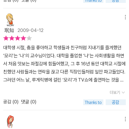
기를 사랑해주는 사람을 위해 바쳐야한다. 자기가 속한 공동체에 헌
되었다. 모두 열네 번에 걸친 ‘화요일의 만남’은 모리 교수의 ‘마지막
나같은 상황에 빠지면 그런 태도는 아무런 도움도 안 되네.
신하고, 자신에게 의미와 목적을 주는 일을 하는데 헌신해야 한다.사
강의’였다. 죽음을 목전에 둔 교수는 화요일마다 늙은 제자에게 사랑,
랑을 나눠주는 법과 사랑을 받아들이는 법을 배워라. 사랑은 우리가
메뉴
일, 공동체사회, 가족이 나이든다는 것, 용서나 후회의 감정, 결혼과
이 세상을 뜬 후에도 살아 있는 법이다. 가족이 없다면 사람이 딛고 설
珉知
2009-04-12
같은 인생에 대한 사려 깊은 자신의 생각을 이야기했다. 한편 미치는
바탕이, 안전한 버팀대가 없다.어떤 감정이든 초연할수 없다. 이런 감
녹음기에 그의 강의를 담으며 모리교수의 괴로운 투병을 함께 했다.
정들에 온전히 자신을 던져라. 그러면 그 감정을 경험할 수 있다.결
대학생 시절, 춤을 좋아하고 학생들과 친구처럼 지내기를 즐겨했던
난 세 걸음쯤 물러나 그들이 함께한 이야기를 지켜봤다. 스산한 가을
혼... 서로를 존중하라. 타협하라. 두사람 사이에 무슨 일이 생기면 터
‘모리’는 ‘나’의 교수님이었다. 대학을 졸업한 ‘나’는 사회생활을 하면
비 창가에 혼자 앉아 있었지만 이 책을 펴면서 세 명이 되었다. 세 명
놓고 이야기하라. 그리고 결혼의 중요성을 인식하라.타인을 용서하
서 처음 맛보는 좌절감에 힘들어했고, 그 후 16년 동안 대학교 시절에
의 온기는 따뜻했다. 잦은 기침과 불편한 듯 답답한 목소리을 듣는 대
라. 그리고 자신을 용서하라.죽음은 생명이 끝나는 것이지, 관계가끝
친했던 사람들과는 연락을 끊고 다른 직장인들처럼 일만 파고들었다.
목에 절로 내가 헛기침을 하는 것을 빼고는 평온한 순간이었다. 루게
나는 것은 아니다.
그러던 어느 날, 루게릭병에 걸린 ‘모리’가 TV쇼에 출연하는 것을 보
릭 병이란게 참으로 고약한 병이다. 아래에서 위로 차츰 굳어져서 석
고 다시 그를 찾은 ‘나’는 화요일마다 ‘모리’와 대화를 나누며 자신이
화石化가 되는 병이다. 얄궃은 것은 움직일 수 없는 신체임에도 고통
더보기
잃었던 진정한 삶의 의미를 발견하게 된다.“아이 때와 죽어갈 때 외에
은 계속된다는 점이다. 그 고통을 잠시 생각해 본다. 채무를 갚지 않는
공감 (
0
)
댓글 (0)
도, 즉 그 중간 시기에도 사실 우린 누군가가 필요하네.” 이 구절이 나
다고 신체를 묶은 채로 드럼통에 넣어 잘 개어진 콘크리트를 붇는 어
에게 얼마나 다가왔는지는 하나님만이 아실 것이다. 모두가 잘 알고
느 깡패영화처럼 온 몸이 돌덩이가 되어간다면, 게다가 덜어낼 수 없
있듯이, 우리 인간은 혼자 살 수 없다. 의식주와 더불어 인간의 생존에
는 고통이 계속된다면 어떨까. 어느 날 하반신이 마비되어 더 이상 걷
메뉴
필수적인 것은 다른 인간들과의 애정을 나누는 것이고, 그 것은 인간
지 못하게 되고, 점차 위로 올라와 손가락까지 움직이지 못하더니 목