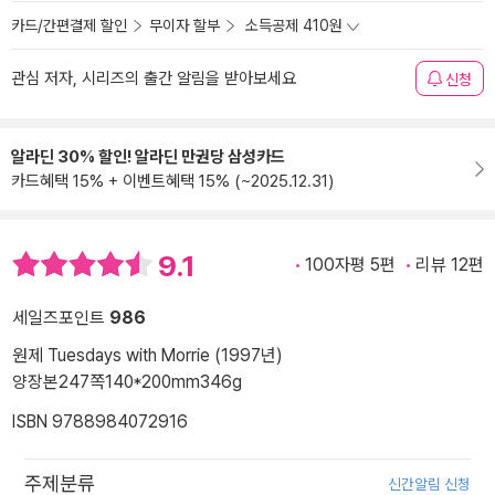
카드/간편결제 할인
무이자 할부
소득공제 410원
관심 저자, 시리즈의 출간 알림을 받아보세요
신청
알라딘 30% 할인! 알라딘 만권당 삼성카드
카드혜택 15% + 이벤트혜택 15% (~2025.12.31)
9.1
100자평 5편
리뷰 12편
세일즈포인트
986
원제 Tuesdays with Morrie (1997년)
양장본
247쪽
140*200mm
346g
ISBN 9788984072916
주제분류
신간알림 신청