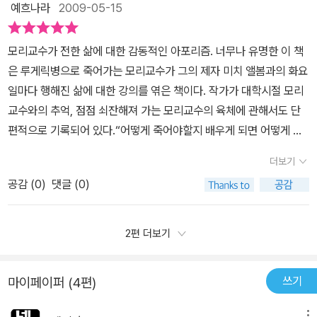
예흐나라
2009-05-15
의 본능이라고 할 수 있다.하지만 요즘, 나는 그 어느 때 보다도 많은
도 움직이지 못한다면...턱을 움직이지 못해 저작詛嚼을 못하고, 혀
외로움을 느낀다. 사실 개인적으로도 많은 일들이 일어나 굉장히 상
도 움직일 수 없다고 그랬던가. 마지막엔 눈과 머리만 깨어난 산송장
모리교수가 전한 삶에 대한 감동적인 아포리즘. 너무나 유명한 이 책
처를 많이 받았기 때문인데, 그로 인해 다른 사람들에게 마음을 주는
이 된다고 했던가. 얼마 전 본 영화 <내 사랑 내 곁에>에서 젊은 배우
은 루게릭병으로 죽어가는 모리교수가 그의 제자 미치 앨봄과의 화요
것을 두려워하게 되었기 때문이다. 그런데 이 책을 읽으면서, 나는 나
의 연기를 생각하니 나이 76세의 모리 교수의 병상은 차마 상상하기
일마다 행해진 삶에 대한 강의를 엮은 책이다. 작가가 대학시절 모리
의 문제를 알게 되었고, 그 것 때문에 너무나 놀랐다. 나도 모르는 사
힘들다. 온 몸이 돌덩이가 될 것을 알고, 결국 죽을 것을아는 그가 제
교수와의 추억, 점점 쇠잔해져 가는 모리교수의 육체에 관해서도 단
이에 나는 다른 사람들과의 애정나누기를 거부하고 부정하고 있었기
자 미치를 통해 하고자 했던 말은 ‘사람다운 인생의 의미’이다. 대공황
편적으로 기록되어 있다.“어떻게 죽어야할지 배우게 되면 어떻게 살
때문이다. 인간의 본능을 인간이 부정하다니, 끔찍한 일이 아닐 수가
기에 잠깐 경험한 공장에서 노동자를 착취하는 모습을 보고서 다른
아야할지도 배울 수 있다네” P.123하루하루의 삶을 돌아볼 겨를도
없다. 학교에서 우리 사회의 이기심 때문에 다른 사람들에 대한 관심
사람을 착취하는 일은 절대로 하지 않겠다는 깨달음으로 가르침의 길
더보기
없이 시간이 그저 자신을 통과하게 살고 있는 사람이 얼마나 많은가.
과 애정이 사라지고 있어 큰 사회 문제가 되고 있다고 배웠지만, 예전
을 택한 그이기도 하지만, “땅 속으로 들어가고 나면 그걸로 끝이
공감 (
0
)
댓글 (0)
나 역시 그런 부류이다. 모리교수는 죽음을 맞이함에 있어 그 누구보
에는 이해할 수가 없었다. 적어도 내가 아는 사람들은 모두 서로에게
야.”라는 그의 말처럼 아무것도 가져갈 것도 없는 죽음 앞에서 무슨
다도 실제 담담하고 의연하게 대처했다. 이 책을 읽고나면 ‘당신이 허
끊임없는 애정을 표현했기 때문이다. 하지만 요즘은 그 것이 현실이
사념邪念이 있겠는가. 경청해야 할 이유는 곧 흙으로 되돌아갈 가장
비한 오늘이 어제 죽어간 사람이 그토록 소망했던 내일이다.’라는 문
2편 더보기
라는 것을 깨닫게 되었다. 나 자신부터 다른 사람들에게 애정을 주지
순수한 순간의 인간의 말이기 때문일 것이다.모리 코치는 우리 인생
구가 생각난다. 죽어가면서도 많은 사람들에게 삶의 진정한 정수를
않으려 애쓰고 있었기 때문이다.앞에서 말했듯이 인간은 혼자 살 수
의 덧없는 생활에 대해 이렇게 말했다. “의미 없는 생활을 하느라 바
남겨준 모리교수가 존경스럽고, 독자로써 감사하다.“살면서 현재 자
없고, 애정을 주고받는 것은 인간의 본능이다. 하지만 현대 사회에서
삐 뛰어다니는 사람들이 너무 많아. 자기들이 중요하다고 생각하는
쓰기
마이페이퍼 (4편)
신의 인생에서 무엇이 좋고 진실하며 아름다운지 발견해야 되네.” P.1
어떤 사람들은 애정을 주는 것을 두려워하고 거부하기도 한다. 또 어
일을 하느라 분주할 때조차도 반은 자고 있는 것 같다구. 그것은 그들
70모리교수는 미치와 우리에게 인생에서 가장 중요한 것들 즉 사랑
떤 사람들은 애정을 받는 것을 원하지 않는다고 반항하지만, 사실은
이 엉뚱한 것을 쫓고 있기 때문이지. 자기의 인생을 의미 있게 살려면
메뉴