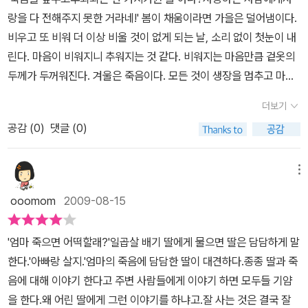
랑을 다 전해주지 못한 거라네!' 봄이 채움이라면 가을은 덜어냄이다.
가지 못하게 한다는 뜻은 아니야.반대로 경험이 자네를 온전히 꿰뚫
비우고 또 비워 더 이상 비울 것이 없게 되는 날, 소리 없이 첫눈이 내
고 지나가게 해야 하네.그렇게 해야만 거기서 벗어날 수 있어... 이런
린다. 마음이 비워지니 추워지는 것 같다. 비워지는 마음만큼 겉옷의
감정들에 온전히 자신을 던지면, 그래서 스스로 그 안에 빠져들도록
두께가 두꺼워진다. 겨울은 죽음이다. 모든 것이 생장을 멈추고 마지
내버려 두면, 그래서 온 몸이 쑥 빠져들어가 버리면, 그때는 온전하게
막을 고한다.혹은 죽은 듯 웅크리고 이듬해를 기약한다. 그래서 눈 내
그 감정들을 경험할 수 있네. 고통이 뭔지 알게 되지. 사랑이 뭔지 알
더보기
린 신새벽처럼 고요하다. 죽음의 겨울보다 가을이 더 추운 것은 아직
게 되네. 슬픔이 뭔지 알게 되네. 그럼 그때서야 이렇게 말할 수 있지.
공감 (
0
)
댓글 (0)
살아있기 때문이다. 덜고, 비우고, 시들어감을 체감하며 목격하기 때
'좋아, 난 지금껏 그 감정을 충분히 경험했어. 이젠 그 감정을 너무도
문일 것이다. 매일 낮길이가 짧아지는 만큼 추위를 체감한다. 다가올
잘 알아. 그럼 이젠 잠시 그 감정에서 벗어날 필요가 있겠군'이라고 말
시듦과 죽음을 예감한다. 가을이 우울한 건 그 때문일 것이다. 지난 밤
이야- 세상사람들은 젊음을 강조하지만 난 그렇게 생각하지 않아. 잘
메뉴
내리는 빗소리를 듣다가 뜬금없이 책장으로 섰다. 몇 해 전 읽은 책 한
들어보게. 젊다는 것이 얼마나 처참할 수 있는지 난 잘 알아. 그러니
ooomom
2009-08-15
권이 ‘잘 있는가’ 확인하고 싶어서였다. 이유가 왜인지는 알 수 없다.
젊다는게 대단히 멋지다고는 말하지 말게. 젊은이들은 갈등과 고민과
성큼 다가온 가을이 내게 수작을 건 탓 일게다. 반갑게도 아래쪽 한 켠
부족한 느낌에 늘 시달리고, 인생이 비참하다며 나를찾아오곤 한다
'엄마 죽으면 어떡할래?'일곱살 배기 딸에게 물으면 딸은 담담하게 말
에 잘 있었다. ‘있구나’ 안심하며 책을 꺼냈다. 이 책을 읽던 몇 해 전
네. 너무 괴로워서 자살하고 싶다면서... dalha says : 가끔, 아주 가
한다.'아빠랑 살지.'엄마의 죽음에 담담한 딸이 대견하다.종종 딸과 죽
가을 꽤 많은 눈물을 훔치던 기억, 눈물을 닦으며 흣하고 웃었던 기억
끔은 '왜 어릴 때 ~~한 것을 하지 않았을까? 왜 ~~한 생각을 하지 못
음에 대해 이야기 한다고 주변 사람들에게 이야기 하면 모두들 기얌
이 났다. 책을 읽던 그 때 내게 무슨 일이 있었는지 기억엔 없다. 괴로
했을까?' 후회도 하지만 나도 대체로 지금 나이가 더 좋아. 적어도 내
을 한다.왜 어린 딸에게 그런 이야기를 하냐고.잘 사는 것은 결국 잘
움인지, 외로움인지, 그리움인지 알 수 없지만 드넓은 광야에 혼자 있
가 뭘 할 수 있는지는 알거든. 어릴때보다 훨씬 덜 막막하거든. 스물일