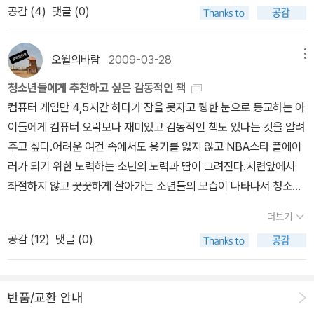
년인가에 새판이 나왔다. 이건 절판된 모습. 어쩄거나, 난 이걸 좀 쉽
공감 (
4
)
댓글 (0)
은, 순탄하지 않은 가족사로 인해 갈등하고 시련을 겪는 아이들의 이
기 있다는 사실을 상대방에게 알려주는 것이라네.” 누군가 ‘애인은 내
다는 이유로 영문원서로 읽었었는데, 엄마가 어제 문득 읽고 싶다고
야기이다. 고난이 그들을 어떻게 단련시키는지, 그들 주변에 어떤 사
가 보낸 하루를 증언해주는 사람을 갖는 것이고, 배우자는 내가 마지
하셔서 냉큼 집어들었다. 공경희씨의 번역이니, 내가 읽어낸 영어실
람들이 있어주는지, 기대를 갖고서 읽어보자. 내 주변에 누가 있는지,
막 죽는 순간의 증인을 갖는 것‘이라고 말했다. 누군가 나를 사랑의 눈
오월의바람
2009-03-28
메뉴
력보다 나을 것도 같고. 큭. 그 때, 이 책을 읽을 때, 생각해보면 인간
나는 어떤 마음가짐으로 나의 시련을 극복해낼 것인지 돌아보게 되는
으로 지켜본다 함은 따뜻함이다. 더 이상 외롭지 않음이다. 가족은 배
극장 류의 이야기임에도 불구하고 마지막 장면에서는 눈물을 주르륵
청소년들에게 추천하고 싶은 감동적인 책
시간을 줄 것이다.성장기까지 가장 많은 시간을 함께 했던 가족. 그 가
우자가 목격하지 못한 그 전 시간까지도 증인이 되어주는 사람들인
흘렸었던 기억이 난다. 모리교수의 인생이, 그의 인생관이, 너무나 멋
컴퓨터 게임만 4,5시간 하다가 잠을 못자고 퀭한 눈으로 등교하는 아
족이 아이에게 주는 영향력은 지대하다. 그래서 가족은 많은 경우 선
셈이다. 그리고 내가 없고 난 다음에도 그 시간을 증언해 줄 사람인 것
지고 너무나 감동적이고... 그런 사람이 이 세상에서 덧없이 사라졌다
이들에게 컴퓨터 오락보다 재미있고 감동적인 책도 있다는 것을 알려
물이 되고 축복이 되기도 하지만, 동시에 트라우마로 적용하여 어른
이다. 그들이 날 부르면 난 살아나는 셈이고, 그들이 있는 한 난 죽지
는 게, 그럼에도 그것을 담담하게 받아들일 수 있게 했다는 게 많이 서
주고 싶다.어려운 여건 속에서도 용기를 잃지 않고 NBA스타 플에이
이 되어서까지 지우지 못하는 상처가 되기도 한다. 결핍이 만들어준
않는 것인지도 모른다. 그는 또한 자식을 갖는 것 역시 ’다음 생에서도
글펐었던 것. 엄마가 다 읽고 나시면 나도 다시 한번 가볍게 읽어볼까
러가 되기 위한 노력하는 소년의 노력과 땀이 그려진다.시련앞에서
그네들의 험난하지만 아름답고 애틋한 사랑 이야기들 모아보았다.위
갖고 싶은 다시 없을 소중한 경험‘이라고 덧붙였다.‘나이 먹는 것’, 즉
싶다. 리 차일드의 '61시간'은 이미 한글로 구입했고. 이 'The Affai
좌절하지 않고 꿋꿋하게 살아가는 소년들의 모습이 나타나서 청소년
로가 되어주는 많은 만화들이 있었지만, 가볍게 추려봤다. 가장 뜻밖
늙어감에 대한 생각 또한 새로운 깨달음으로 다가온다. 그는 ‘젊음은
r'는 최근작이다. 리처 시리즈는 아직 접한 적이 없어서 처음부터 읽을
들에게 힘이 될 것이다.80년대 냉전체제와 군사정권기에 바른 말을
이었던 것은 '그들의 일상생활'이었는데 코믹으로 가다가 제대로 진지
차라리 싫다’며 이렇게 말했다. “세상 사람들은 젊음을 강조하지만 난
더보기
까 싶었지만, 그냥 최신작에 꽂혀서 사버렸다. 뒷표지를 보니 리 차일
하다가는 감옥에 가기 십상이었다. 신영복 씨가 감옥에서 보낸 편지
한 눈물을 안겨주었다. 일러스트를 생각하면 단연코 박희정이 넘버
그렇게 생각하지 않아. 잘 들어보게. 젊다는 것이 얼마나 처참할 수 있
공감 (
12
)
댓글 (0)
드 아저씨, 그냥 평범해보이는 아저씨던데, 우째 이런 시리즈들을 멋
를 통해 어떻게 살아야하나는 생각할 수 있다.모두가 냄새나고 더럽
원이겠고, 가장 찐한 목울음을 준 것은 역시 '모래시계'였다.이 작품들
는지 난 잘 알아. 그러니 젊다는 게 대단히 멋지다고는 말하지 말게.
지게 내고 계시는 지. 하긴 이런 류의 시리즈를 내는 유명 작가 중에
다고 강아지똥을 멀리 했어도 강아지똥을 끝까지 포기하지 않고 자신
을 보면서 내 가족들을 생각했다. 힘이 되어주면서 동시에 가시가, 십
젊은이들은 갈등과 고민과 부족한 느낌에 늘 시달리고, 인생이 비참
얼굴 보고 놀란 적이 어디 한두번이겠는가. 우히히. 암튼 오랜만에 원
이 정말 소중하게 쓰일 수 있다고 믿고 별을 보며 기다린다. 그리고는
자가가 되기도 하는 가족들...노아 벤샤의 야곱 시리즈. 빵굽는 야곱은
하다며 나를 찾아오곤 한다네. 너무 괴로워서 자살하고 싶다면서... 그
반품/교환 안내
서를 읽어봐야겠다 하고는 불쑥 사기는 샀는데, 다 읽어낼 수 있을 지
정말 민들레의 거름이 되어 온전하게 자신을 바친다.이 정도면 쉽게
마을의 소문난 현자다. 사람들은 그에게 지혜를 구하고 조언을 구한
런데 젊은이들은 이런 비참함을 겪는 것으로도 모자라 아둔하기까지