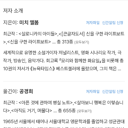
저자 소개
그 시절 교수님은 인생에서 중요한 것은 무엇이며, 무엇을 위해 노력
을 해야 하는지 등을 가르쳐 주었다. 어느덧 4년이란 시간이 흘러 미
지은이:
미치 앨봄
저자파일
신간알림 신청
치는 졸업하면서 모리의 곁을 떠나게 되었다. 물론 졸업 후에도 계속
최근작 :
<살로니카의 아이들>
,
<[큰글자도서] 신을 구한 라이프보트
연락하겠다는 헛된 약속을 하면서 말이다.
>
,
<신을 구한 라이프보트>
… 총 313종
(모두보기)
세계적으로 유명한 소설가이자 저널리스트, 영화 시나리오 작가, 극
그러나 훌륭한 피아노 연주자가 되겠다는 꿈을 가지고 떠났던 미치는
작가, 방송인, 음악가다. 회고록 『모리와 함께한 화요일』을 비롯해 총
사람이 몇 명 없는 클럽에서 무명의 설움을 겪었고, 또 계속되는 계약
10권의 저서가 《뉴욕타임스》 베스트셀러에 올랐으며, 그의 책은 전
위반을 당하면서 아무도 들어주지 않을 노래를 작곡하며 괴로운 시절
세계 51개국에서 48개 언어로 출간되어 4200만 부 이상 판매되었
을 보냈다. 또 그런 화중에 자신에게 가장 큰 힘이 되어 주었던 외삼촌
다. 그중 여러 작품이 텔레비전 영화로 제작되어 에미상을 수상하고
이 암으로 젊은 나이에 죽자, 소위 `성공을 쫓는 사람`이 되었다.
옮긴이:
공경희
저자파일
신간알림 신청
평단의 찬사를 받기도 했다. 앨봄은 본인이 설립한 ‘SAY 디트로이트’
산하의 자선 단체 9곳을 운영하고 있다. 또한 아이티의 포르토프랭스
그는 다시 대학으로 돌아가 저널리즘을 공부하고 난 후 잘 나가는 저
최근작 :
<아픈 것에 관하여 병실 노트>
,
<살아보니 행복은 이렇습니
에 ‘해브페이스Have Faith’ 고아원을 세워 매달 방문하고 있다. 현
널리스트로서, 그리고 작가로서 성공의 길을 달리고 있었다. 결혼 이
다>
,
<아직도 거기, 머물다>
… 총 655종
(모두보기)
재 아내 재닌과 함께 미국 미시간주에 살고 있다.
후에도 일을 친구삼아 다른 모든 소중한 것들은 제쳐놓고 있었다. 즉
1965년 서울에서 태어나 서울대학교 영문학과를 졸업하고 성균관대
이렇게 하면 인생의 칼자루를 자신이 쥘 수 있다고 믿고 말이다.