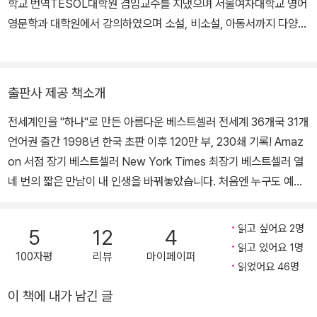
학교 번역TESOL대학원 겸임교수를 지냈으며 서울여자대학교 영어
영문학과 대학원에서 강의하였으며 소설, 비소설, 아동서까지 다양한
그러한 나날을 보내던 미치는 어느 날 밤 여느 때와 마찬가지로 아무
장르의 좋은 책들을 번역하며 현재 명실상부한 국내 최고의 전문번역
생각 없이 TV를 돌리다가 우연히 ABC TV의 나이트라인을 보게 되
가로 활동하고 있다. 시드니 쉘던의 『시간의 모래밭』으로 데뷔한 후,
었다. 그 때 자신의 오래 전 스승인 모리 슈워츠 교수의 모습과 지금
『호밀밭의 파수꾼』, 『비밀의 화원』, 『매디슨 카운티의 다리』, 『모리와
출판사 제공 책소개
루게릭 병을 앓고 있다는 소식을 알게 되었다. 그 장면을 본 후 미치는
함께한 화요일』, 『파이 이야기』, 『우리는 사랑일까』, 『마시멜로 이야
너무 놀라 그만 멍해져 버린다. 삶에 지친 그의 마음은 모리 선생님을
전세계인을 "하나"로 만든 아름다운 베스트셀러 전세계 36개국 31개
기』, 『타샤의 정원』, 『나이팅게일』 등이 있으며, 에세이 『아직도 거기,
본 후 자극을 받고 헛헛한 마음을 안고 1,110킬로미터나 떨어진 보스
언어권 출간 1998년 한국 초판 이후 120만 부, 230쇄 기록! Amaz
머물다』를 썼다.
턴의 스승에게 날아간다.
on 서점 장기 베스트셀러 New York Times 최장기 베스트셀러 열
네 번의 짧은 만남이 내 인생을 바꿔놓았습니다. 처음엔 누구도 예측
그 후 미치는 신문사 파업이라는 크나큰 일을 겪으면서 매주 화요일
하지 못했습니다. 이 작은 책이 사람들에게 가장 기억되는 책이 될 줄
마다 모리 선생님을 방문한다. 그러한 일은 선생님이 돌아가시기 전
은… 열네 번의 화요일마다 그가 들려주는 아름다운 이야기. 소중한
읽고 싶어요 2명
서너 달 동안 계속되었다. 모두 열네 번의 화요일마다 그들의 강의가
5
12
4
것을 놓쳐버리고 얼마나 삭막하게 살아왔는지 깨닫습??. 내 인생을
읽고 있어요 1명
행해졌는데...
100자평
리뷰
마이페이퍼
바꿔놓은 스승, 모리. 그를 잊을 수가 없습니다.
읽었어요 46명
이 책에 내가 남긴 글