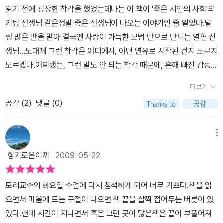
읽기 전에 굉장한 착각을 했었는데나는 이 책이 '죽은 시인의 사회'의
키팅 선생님 같은정말 좋은 선생님이 나오는 이야기인 줄 알았다.말
썽 많은 반을 맡아 결국엔 사랑이 가득한 모범 반으로 만드는 열혈 선
생님...도대체 그런 착각은 어디에서, 어떤 연유로 시작된 건지 도무지
모르겠다.어찌됐든, 그런 말도 안 되는 착각 때문에, 흔해 빠진 감동
드라마 읽을 기분이 아니어서그 대단한 유명세에도 불구하고 읽을 마
더보기
음조차 들지 않았는데,음... 헌책방에서 팔고 있는 걸 발견하면 마음이
공감 (
2
)
댓글 (0)
살짝 기울기도 하잖아요.아, 그런데 이거 <죽은 시인의 사회>풍이 아
니라, <인생 수업>풍이구나.결론을 말하자면, 나는 죽음을 앞둔 사람
들의 착한 후회 같은 건 별로 읽고 싶지 않다.내 옆에 무거운 공기가
메뉴
차악- 내려앉는 기분이랄까.차라리 론리플래닛을 10권쯤 열독하는
향기로운이끼
2009-05-22
게 내 인생에는 더 바람직하다고 생각한다.내 취향은 아니지만, 그래
도 좋은 책임은 인정한다.참, 내가 가진 건 같은 출판사에서 나온 보급
모리교수의 화요일 수업에 다시 참석하게 되어 너무 기쁘다.책을 읽
판 문고본이다.
으면서 마음에 드는 구절이 나오면 책 끝을 살짝 접어두는 버릇이 있
었다.헌데 시간이 지나면서 혹은 그런 곳이 많은책은 끝이 부풀어져