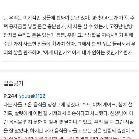
'... 우리는 이기적인 것들에 휩싸여 살고 있어. 경력이라든가 가족, 주
택 융자금을 넣을 돈은 충분한가, 새 차를 살 수 있는가, 고장난 난방
장치를 수리할 돈은 있는가 등등. 우린 그냥 생활을 지속시키기 위해
수만 가지 사소한 일들에 휩싸여 살아. 그래서 한 발 뒤로 물러서서 우
리의 삶을 관조하며, '이게 다인가?' 이게 내가 원하는 것인가? 뭔가
빠진 건 없나?' 하고 돌아보는 습관을 갖지 못하지.'
선생님은 잠시 말을 멈추었다.
'누군가 그런 방향으로 이끌어줄 사람이 필요하네. 혼자선 그런 생각
밑줄긋기
을 하며 살기는 힘든 법이거든.'
나는 선생님이 무슨 말을 하는지 알았다. 우리 모두 평생의 스승이 필
P.244
sputnik1122
요하다는 것을.
나는 사들고 온 음식을 냉장고에 넣었다. 수프, 야채 케이크, 참치 샐
러드, 샬럿에게 이런 걸 가져와서 죄송하다고 사과했다. 선생님이 이
- 본문 91쪽에
런 음식을 씹지 못한 지 벌써 몇 달이나 되었고, 우리 둘 다 그런 사실
을 잘 알았다. 하지만 내가 음식을 사들고 오는 것은 일종의 습관이 되