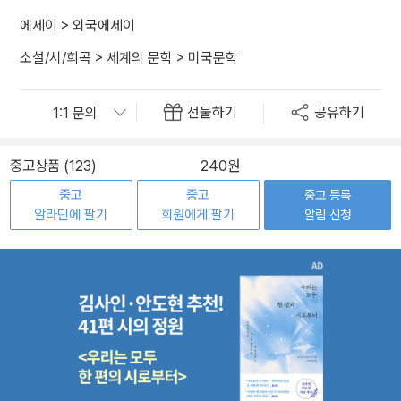
에세이
>
외국에세이
소설/시/희곡
>
세계의 문학
>
미국문학
선물하기
공유하기
중고상품 (123)
240원
중고
중고
중고 등록
알라딘에 팔기
회원에게 팔기
알림 신청