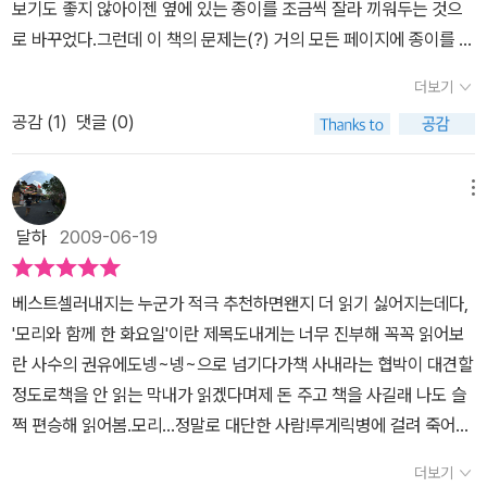
보기도 좋지 않아이젠 옆에 있는 종이를 조금씩 잘라 끼워두는 것으
로 바꾸었다.그런데 이 책의 문제는(?) 거의 모든 페이지에 종이를 꽂
아 두어야 한다는 것.처음 읽는 책이 아닌데도 이렇게 절로 손이 바쁘
더보기
게 움직이는 것을보니출간 10주년 기념을 해야 마땅하단 생각이 다
공감 (
1
)
댓글 (0)
시금 고개를 든다.저자의 강한 자부심이 드러나는 이 한마디면 충분
하지 않겠는가.’여러분껜 혹시 이런 스승이 안 계십니까?’죽음을 두려
워하지 않고 제자와 함께한 '인생의 의미'에 대한 마지막 수업!교과서
메뉴
따위도 필요없고 듣는 학생도 오직 1명뿐이었지만,모리교수가 세상
달하
2009-06-19
모든 사람들에게 남기고 간 소중한 이야기들이그들의 마지막 논문을
통해 이렇게 널리 사랑받고 있음을 알고 있으리라.대학시절 푸르른
베스트셀러내지는 누군가 적극 추천하면왠지 더 읽기 싫어지는데다,
청년시절을 살았던 그들의 모습 그리고 지금.자신과 닮은 처지의 제
'모리와 함께 한 화요일'이란 제목도내게는 너무 진부해 꼭꼭 읽어보
자를 따뜻하게 안아주었던 그가 사랑하는 제자에게 남겨주려는소중
란 사수의 권유에도넹~넹~으로 넘기다가책 사내라는 협박이 대견할
한 인생이야기들에 귀 기울여볼 필요가 있다.모리교수는 다시 대학시
정도로책을 안 읽는 막내가 읽겠다며제 돈 주고 책을 사길래 나도 슬
절처럼 미치의 코치가 되어 묻는다'마음을 나눌 사람을 찾았나?''지역
쩍 편승해 읽어봄.모리...정말로 대단한 사람!루게릭병에 걸려 죽어가
사회를 위해 뭔가 하고 있나?''마음은 평화로운가?''최대한 인간답게
면서도사람들에게 무언가 알려주고자 해서가 아니라,죽어가는 자신
살려고 애쓰고 있나?'몸이 자유롭지 못한것에 부끄러워하지 않고, 화
더보기
의 모습을 그리도 솔직히보여주다니...누가 나를 업신여길까봐, 내가