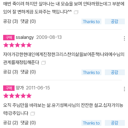
매번 죽이려 하지만 살아나는 내 모습을 보며 안타까웠는데그 부분에
있어 잘 변하게끔 도와주는 책입니다^^
공감 (
3
)
댓글 (0)
ssalangy
2009-08-13
메뉴
자아가강한현대인에게진정한크리스챤의삶을보여준책!나와예수님의
관계를재정립해준다
공감 (
3
)
댓글 (0)
양가
2011-06-15
메뉴
오직 주님만을 바라보는 삶.유기성목사님의 잔잔한 설교.십자가의능
력!강추입니다
공감 (
2
)
댓글 (0)