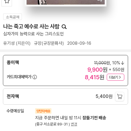
소득공제
나는 죽고 예수로 사는 사람
십자가의 능력으로 사는 그리스도인
유기성
(지은이)
규장(규장문화사)
2008-09-16
종이책
11,000
원,
10%
9,900
원
+ 550원
8,415
원
카드최대혜택가
더보기
전자책
5,400
원
수령예상일
양탄자배송
지금 주문하면 내일 밤 11시
잠들기전 배송
(중구 서소문로 89-31 )
변경