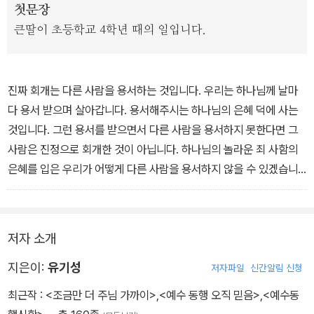
첫문장
큰딸이 초등학교 4학년 때의 일입니다.
진짜 회개는 다른 사람을 용서하는 것입니다. 우리는 하나님께 날마
다 용서 받으며 살아갑니다. 용서해주시는 하나님의 은혜 덕에 사는
것입니다. 그런 용서를 받으면서 다른 사람을 용서하지 못한다면 그
사람은 진정으로 회개한 것이 아닙니다. 하나님의 놀라운 죄 사함의
은혜를 입은 우리가 어떻게 다른 사람을 용서하지 않을 수 있겠습니
까? 우리는 용서밖에 할 일이 없습니다. 이것이 진정한 회개입니다.
(69쪽, '2장_하나님께 자백하고 죄 씻음 받는 삶으로 죄를 이겨나간
다'에서)
저자 소개
지은이:
유기성
저자파일
신간알림 신청
최근작 :
<조금만 더 주님 가까이>
,
<예수 동행 오직 믿음>
,
<예수동