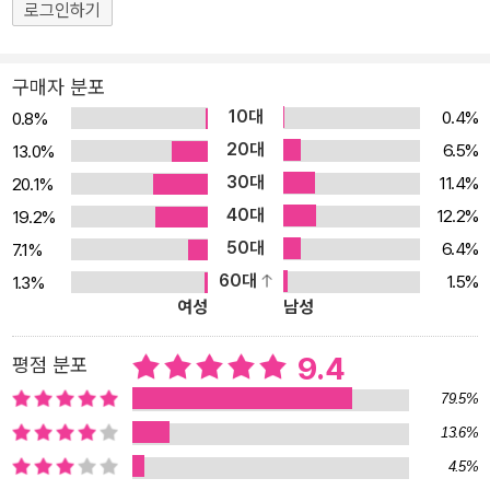
고 예수님의 생명으로 사는 사람이 된다는 것이다. 십자가의 도(道)
로그인하기
와 하나님나라 복음을 힘 있게 전하는 이 책은 독자들에게 십자가를
맞닥뜨리게 하고, 자아가 죽고 예수로 사는 사람이 되는 구원의 길을
구매자 분포
깨닫게 할 것이다.
10대
0.4%
0.8%
20대
6.5%
13.0%
30대
11.4%
20.1%
40대
12.2%
19.2%
50대
6.4%
7.1%
60대
1.5%
1.3%
여성
남성
9.4
평점 분포
79.5%
13.6%
4.5%