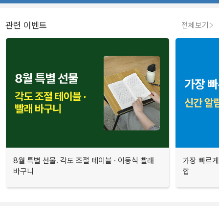
관련 이벤트
전체보기
8월 특별 선물. 각도 조절 테이블 · 이동식 빨래
가장 빠르게
바구니
합