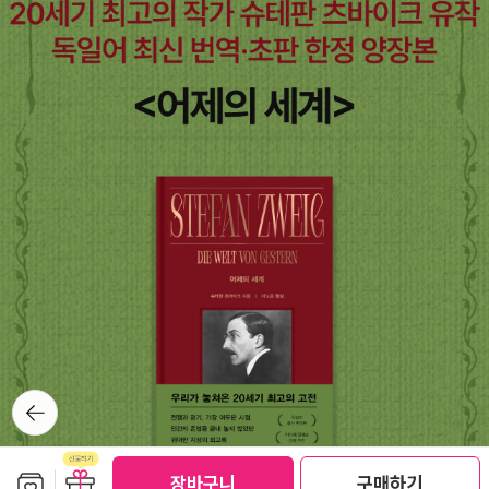
뒤로가
기
보관함담기
선물하기
장바구니
구매하기