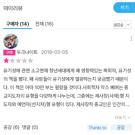
쓰기
마이리뷰
구매자 (14)
전체 (16)
메뉴
두크나이트
2019-03-05
유기성에 관한 소고현재 청년세대에게 꽤 영항력있는 목회자, 유기성
의 책을 봤다. 왜 사람들이 유기성에게 열광하는지 궁금했기 때문이
다. 이 책은 아마 10만 부는 팔렸을 것이다.사회학자 막스 베버는 종
교지도자의 유형을 다양하게 나누는데, 그중에는 제사장(사제)형 지
도자와 예언자(선지자)형 유형이 있다. 제사장적 종교인은 인간의 운
명을 신에게 위탁함으로써 초월적 존재로부터 오는 지지와 위로를 제
더보기
공하며, 신과의 관계를 통해 안전과 확신을 그리고 세속의 가치규범
공감 (
6
)
댓글 (0)
을 성화시키고, 사회의 부조리를 정당화하는 기능을 한다. 반면 예언