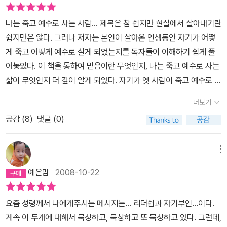
듯이 책장이 쉽게 넘어간다. 어느 분들은 예수님의 사람이라는 책을
마주하게 된다. 자신을 향한 비방에 논박하고, 자신의 사도적 정당성
가지고 설교한 것 같다고 이야기하는 사람도 있지만 그 책을 내가 읽
을 변호하고 옹호해야하는 절박한 상황에서 바울은 본인이 구태여 자
나는 죽고 예수로 사는 사람... 제목은 참 쉽지만 현실에서 살아내기란
어보지 않아서 잘 모르겠다. 확실한 것은 이 책은 기본에 충실하고 있
랑을 해야한다면 내가 '약한 것'을 자랑할 것이라고 얘기한다.다마스
쉽지만은 않다. 그러나 저자는 본인이 살아온 인생동안 자기가 어떻
다는 것이다. '아하 그렇구나.'라는 기대감을 가지고 책을 읽는다면 그
쿠스로 가는 길에서 회심한 뒤, 코린토스에 두 번째 편지를 쓰기까지
게 죽고 어떻게 예수로 살게 되었는지를 독자들이 이해하기 쉽게 풀
만큼 실망하게 될 것이가. 특별하게 새롭고 신기한 해석은 없다. 다만
약 20년이 가까운 시간을 예수운동에 투신했던 바울은 자신의 삶이
어놓았다. 이 책을 통하여 믿음이란 무엇인지, 나는 죽고 예수로 사는
기독교 신앙이 근본적인 이야기들을 자기 신앙의 고백위에서 기록하
송두리째 부정당할 수 있는 긴박한 상황에서 자신의 적대자를 물리치
삶이 무엇인지 더 깊이 알게 되었다. 자기가 옛 사람이 죽고 예수로 사
고 있을 뿐이다. 여기에 이 책의 가치가 있다. 많은 사람들은 자기 신
기 위해 역설적으로 일명 '바보연설'을 시작한다(고후 11:16 이하).그
는 새 사람을 소망하는 사람들에게 일독을 권하고 싶다.
앙의 고백이 없이 그저 그런가 보다라는 생각으로 성경을 읽고 교리
더보기
는 자신의 약함말고는 자랑할 것이 없다고 선언한다(고후 12장). 그
를 배우고 기독교인으로 살아간다. 저자의 초등학교 4학년 딸처럼 말
는 기존의 가치체계에서 자랑이 될 수 있는 '강함'이 아닌 병듦, 약점,
공감 (
8
)
댓글 (0)
이다. 그러니 인생의 문제를 만나면 믿음이 흔들린다. 말뿐인 공허한
연약함, 곤란, 궁핍을 자랑하는 것이다. 하지만 유기성의 예수로 사는
메시지만이 한국 교회에 가득하다. 빛과 소금이 아니라 빛과 소금인
삶에는 이런 가치의 전복은 실질적으로 없다. 종교적 성공이 세속의
메뉴
척 한다. 신앙의 자기 고백이 결여되었기 때문이다. 자기의 신앙 고백
성공으로 이어지는 예화가 압도적이다. 나는 죽고 예수로 사는 삶 중
에 서서 담대하게 외치는 유기성 목사의 말이기 때문에 허투루 들리
예은맘
2008-10-22
에 병들어 죽고, 가난하게 살다 죽고, 사고 당해 죽고, 궁핍하게 사는
지 않는다. 그가 가진 매력이 바로 여기에 있다고 생각한다. 책의 내용
삶은 없는 것이다.또 하나, 유기성의 책이 얘기하는 예수로 사는 삶은
중에 기억에 남는 것은 사람들이 돈을 믿고 의지하는 만큼도 하나님
요즘 성령께서 나에게주시는 메시지는... 리더쉽과 자기부인...이다.
심각하게 추상적이다. 그러니까 자아를 죽이고 예수로 살자. 기도하
을 믿고 의지하지 않는다는 것이다. 우주의 주인이시고 나의 주인이
계속 이 두개에 대해서 묵상하고, 묵상하고 또 묵상하고 있다. 그런데,
자. 말씀 읽자. 이것이 이 230여 페이지 책의 전부이다. 이런 추상적