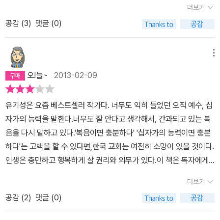
결국 열등감 없는 삶을 살게 된다고 한다. 이는 사실 자기계발담론과
더보기
되었습니다.정말로 고맙습니다. 예수님.
매우 유사하다. 긍정심리학이나, 자기계발의 원조격인 미움받을 용기
공감 (
3
)
댓글 (0)
의 아들러 심리학과 다름 없는 예수로 사는 삶인 것이다.결국 '나는 죽
고 예수로 사는 사람'에서 말하는 '예수로 사는 사람'은 신앙으로도 세
메뉴
속으로도 성공한 삶을 사는 것이다. 그러니까 이 책을 읽는 개인은 자
신은 삶과 가치를 전복시키는 불편함 없이도 예수 믿는다는 안심을
오!늘~
2013-02-09
얻고 지금껏 살아온대로 사는 것이다. 예수는 그 삶을 응원해준다. 그
리고 종교적인 효능감도 얻게 해준다. 환원하면, 나는 죽고 예수로 사
유기성은 요즘 베스트셀러 작가다. 너무도 익히 들었던 오직 예수, 십
람이 아니라 예수는 죽고 예수로 사는 삶인 것이다.
자가의 능력을 말한다.너무도 잘 안다고 생각해서, 간과되고 있는 복
음을 다시 말하고 있다.'복음이면 충분하다' '십자가의 능력이면 충분
하다'는 고백을 할 수 있다면,한국 교회는 여전히 소망이 있을 것이다.
인생은 충만하고 행복하게 살 권리와 의무가 있다.이 책은 독자에게
그 충만하고 행복한 삶의 길을 제시하고 있다.어떻게? 오직 예수의
더보기
은총으로, 성령의 능력으로! 저자는 믿음을 발휘하라. 십자가의 능력
공감 (
2
)
댓글 (0)
을 경험하라. 묵상하라고 촉구한다.특히 한국의 기독인은 앎과 삶의
괴리가 심하다.목회자도 가르치는 것과 실제로 목회하는 방식은 다르