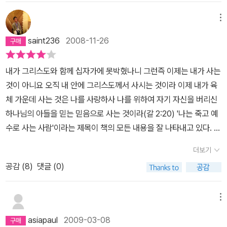
자형 종교지도자는 기존 사회의 제도화된 가치 규범의 진위를 추적해
서 그 가치규범을 전복시키고, 새로운 가치규범을 제시한다.언뜻 <나
메뉴
는 죽고 예수로 사는 사람>이라는 제목은 세속적인 자아인 '나'를 죽
saint236
2008-11-26
이고 새로운 규범인 '예수'를 제시하는 예언자적 유형의 책으로 느껴
지고, 저자인 유기성도 나는 죽고 예수로 사는 삶에서는 세속적 평가
내가 그리스도와 함께 십자가에 못박혔나니 그런즉 이제는 내가 사는
와 두려움에서 벗어날 수 있다고 말한다. 즉, 유기성은 예수로 살게되
것이 아니요 오직 내 안에 그리스도께서 사시는 것이라 이제 내가 육
면, 세속적 가치가 전복한다고 이야기하는 것이다.하지만 이는 책의
체 가운데 사는 것은 나를 사랑하사 나를 위하여 자기 자신을 버리신
전체 내용을 보면 주장일 뿐이라고 볼 수 있다. 유기성은 예수로 사는
하나님의 아들을 믿는 믿음으로 사는 것이라(갈 2:20) '나는 죽고 예
삶이 어떤 삶인지 구체적으로 얘기하지 않는다. 그래서 유기성이 말
수로 사는 사람'이라는 제목이 책의 모든 내용을 잘 나타내고 있다. 유
하는 '예수로 사는 사람'은 그가 말하는 여러 예화를 통해 간접적으로
기성 목사는 큰 교회 목사답지 않게 소탈하기로 유명한 사람이다. 전
알 수 있는데, 유기성이 말하는 예수로 살아서 성공한 삶의 전형들, 결
더보기
병욱 목사같은 쇼맨쉽도 없고, 그렇다고 김동호 목사같은 카리스마를
과는 결국 세속적 성공들과 다름이 없다. 예를 들어 나를 죽이고 예수
공감 (
8
)
댓글 (0)
가진 것도 아니다. 그러나 왜인지 모르지만 끌리는 매력을 가지고 있
로 살기로 하는 사람은 병이 들면 병이 낫고, 돈이 없으면 사람은 돈이
는 사람이다. 유기성 목사는 이것을 예수가 살기 때문이라고 고백한
생기고, 사고를 당하면 결국 극복한다. 또 예수로 살기로 하면 교회는
다. 아는 청년에게 선물로 책을 건네주면서 나도 한번 읽어봐야 겠다
메뉴
무조건 부흥한다. 교인의 수가 많아지는 것이다.다시 코린토스를 방
는 생각을 가지고 책을 읽기 시작했다. 이런 신앙서적이 대체로 그렇
문하기 전 바울은 이미 코린토스에 퍼진 자신의 적대자들의 비방과
asiapaul
2009-03-08