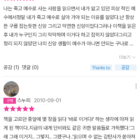
나는 죽고 예수로 사는 사람을 읽으면서 내가 알고 있던 피상 적인 예
수에서정말 내가 죽고 예수로 살아 가야 되는 이유를 알았다.난 항상
뜬 구름 잡는듯한 신앙 그리고 막연한 신앙이었다그러나 이책을 읽은
후 내가 누구인지 그리 막막하며 이거다 하고 잡히지 않았더그리고
정리 되지 않았던 나의 신앙 생활이 예수가 아니면 안되는 구나로 자
리 잡았다누구에게도 나처럼 정리 되지 않는 신앙 무언가 잡힐것 같
더보기
으면서도 잡히지 않는마음이 답답함이 있으면 꼭 권해 드리고싶습니
공감 (
1
)
댓글 (0)
다.
메뉴
스누피
2010-09-01
책을 고르던 중앞에 몇 장을 읽다 '바로 이거다!' 하는 생각에 마져 읽
게 된 책이다.지금의 내게 단비와도 같은 귀한 말씀들로 가득했다.'그
래 그래 이거지.. 그렇지.. 그랬구나..'읽으며 수 없는 감탄사가 쏟아져