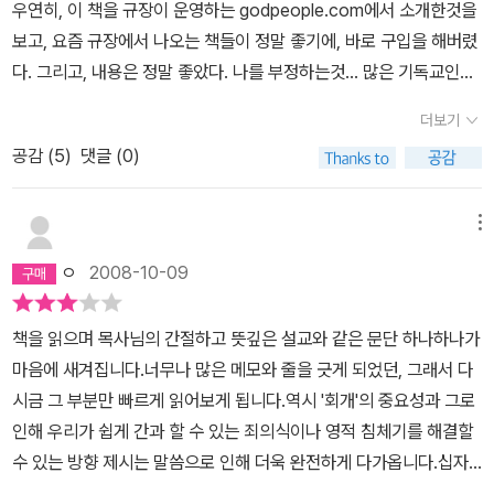
시라고 하나님을 고백하면서도 만원짜리 만큼도 하나님을 의지하지
우연히, 이 책을 규장이 운영하는 godpeople.com에서 소개한것을
인 원리는 결국 예수로 사는 삶의 구체적인 수준을 개인의 선택에 맡
않는 것이 우리들의 모습이 아닌가 돌아보게 된다. 나의 성질과 이기
보고, 요즘 규장에서 나오는 책들이 정말 좋기에, 바로 구입을 해버렸
기게 된다. 본인이 믿는대로 사는 것이 곧 예수로 사는 삶으로 긍정된
심과 생각들이 죽고 예수로 살고, 예수님으로 다른 사람을 만나야 하
다. 그리고, 내용은 정말 좋았다. 나를 부정하는것... 많은 기독교인들
다.재밌는 이야기를 하자면 종종 교회에서 두 사람이 연애를 결정할
는데 그게 잘 안되는 것, 이것이 우리가 만나는 어려움이고, 우리가 극
이 <영접기도>와 <세례>후에 솔직히, 거듭나지 않는다. 나도 그랬
때, 기도해보고 사귀는 걸 결정한다고 할 때가 있다. 흥미로운 건 둘이
더보기
복해야할 시험이리라. 이 책은 이런 시험을 만나는 모든 사람들에게
다. 그후에, 설교말씀을 통해, <회개의영>이 임하고, 하나님의 살아
똑같은 신에게 기도했음에도, 서로 다른 결론을 낸다는 것이다. '하나
위로와 도움을 줄 것이다.
공감 (
5
)
댓글 (0)
계심을 경험한다. 하지만, 그것만으로도 충족치 못하고 무엇인가... 부
님이 너랑 사귀라는 마음을 주셨어', '나는 아니라고 하셨는데' 이런 웃
족하다. 그 이후에 필요한 것이바로, 성령님께 순종하며, 철저히 <자
긴 일이 종종 발생한다. 결국 자기 마음인 것이다. 그러니까 추상수준
기를 부인>하는 것임을 이 책에서는 말하고 있다. 회개만 하고 자기
에서 자아를 죽이고 예수로 살자는 말의 실질적 의미는 그냥 너 살고
메뉴
를 부인하지 않는 신앙은 자라지 않는다는 것... 정말 마음에 많이 와
싶은대로 살라는 것과 크게 다르지 않다. 유기성이 잘못된 삶으로 이
ㅇ
2008-10-09
닿았다. 그리고, 성령님의 음성에 순종하여, 대학원을 포기하는것...
야기하는 것이라곤, 싸움, 욕심, 음란함 정도가 없는 삶인데 이는 세속
어떻게 성령님께 순종하는가에 대해서 아주 잘 보여주는 예였으며...
적 윤리와 별다를 것이 없다.막스 베버는 불평등한 세상을 합리화시
책을 읽으며 목사님의 간절하고 뜻깊은 설교와 같은 문단 하나하나가
얼마나 힘들었을까... 하는 생각을 해보게 된다. 한가지 아쉬운 것은,
키고 정당화시키는 역할을 신이 정당한지 묻는 신정론이 감당한다고
마음에 새겨집니다.너무나 많은 메모와 줄을 긋게 되었던, 그래서 다
뒷부분에 내용의 흐름이 딱딱 끊기는 곳이 몇군데 보여서, 갑자기 내
지적하는데, 유기성도 이와 같다. 그는 현실이 불공평하고 어렵더라
시금 그 부분만 빠르게 읽어보게 됩니다.역시 '회개'의 중요성과 그로
용이 바껴, 내용의 이해가 약간은 무리가 따르는 부분이 있다는 것이
도 결국 죽으면 보상받을 수 있다는 논리를 펼친다. 그리고 현세에서
인해 우리가 쉽게 간과 할 수 있는 죄의식이나 영적 침체기를 해결할
다. 아마도 목사님께서 작가로서의 단계가 초기이기때문이지 않을까
의 불평등과 고생이 천국에서 더 크게 보상 받는다고도 이야기한다.
수 있는 방향 제시는 말씀으로 인해 더욱 완전하게 다가옵니다.십자
쉽다~ 하지만, 너무 좋고, 기대된다~
전형적인 종교적 수사인 것이다.그리고 유기성은 믿음으로 살게되면,
가, 더 이상 제겐 나무가 아닌 눈물이며, 감사이며, 사랑으로 다가오게