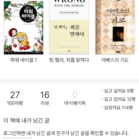
으로 사는 사람들일까? 선한목자교회 유기성 담임목사는 그의 저서
이 있다. “나와 함께 계속 걸어가자.” 선한목자교회 원로목사이며 현
《나는 죽고 예수로 사는 사람》에서 “주님의 방침을 따르는 것이 아니
재 예수동행운동(WITH JESUS MOVEMENT) 이사장으로서 예
라 자기가 하고 싶은 대로 사는 사람을 종이라고 하지는 않는다”고 말
수님과 친밀히 동행하기 원하는 분들과 만나는 ‘예수동행 목요집회’,
한다. 그런 사람은 또한 “예수님 한 분이면 충분합니다”라는 고백을
사역자를 대상으로 하는 ‘예수동행 세미나’, ‘평신도 예수동행훈련’ 등
하지 못한다. 그런 사람들은 예수님이 주인이 아니라 자신의 자아가
더 많은 분들에게 예수님과 동행하는 삶을 알리고 가르치는 사역에
주인이기 때문이다. 그러나 내가 죽고 예수가 내 안에 살게 되면, 나는
전력하고 있다. 저서로 《예수동행 오직믿음》, 《내 안에 거하라》, 《한
죽고 없으므로 예수님 한 분이면 충분하다는 것이다. 그래서 유기성
시간 기도》, 《나는 죽고 예수로 사는 사람》(이상 규장), 《예수동행일
파워 바이블 1
팀 켈러, 죄를 말하다
야베스의 기도
목사는 이 책에서 “그리스도인은 이제부터 나는 죽고 예수로 사는 사
기》, 《예수님의 사람》(이상 위드지저스) 외 다수가 있다. 예수동행운
람”이라고 정의하면서 “예수님이 나의 주님이시요 왕이시라면, 나는
동 wjm.kr 예수동행일기 jwj.kr 페이스북 pastor.yoo
정말 예수님 한 분이면 충분합니다”라고 고백한다. 저자는 오직 십자
가에서 죽은 사람을 주님이 찾고 계시다는 사실을 자신의 삶의 체험
읽고 싶어요 9명
27
16
0
과 복음과 말씀이 보여주는 선명한 증거를 통해 조근 조근 들려준다.
읽고 있어요 12명
100자평
리뷰
마이페이퍼
내가 십자가에서 죽는 것이 나의 능력 때문이 아니라 주님이 이미 십
읽었어요 114명
자가에서 그 일을 이루셨기 때문이며, 내가 죽었기 때문에 두려움도
이 책에 내가 남긴 글
없고, 평가에 대해서도 자유하고, 오직 예수님만 바라볼 수 있게 되었
로그인하면 내가 남긴 글과 친구가 남긴 글을 확인할 수 있습니다.
다고 말한다. 그래서 예수님 한 분이면 충분한 사람, 예수님 안에서 죽