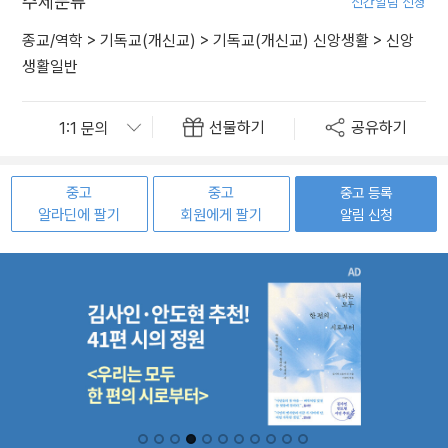
주제분류
신간알림 신청
종교/역학
>
기독교(개신교)
>
기독교(개신교) 신앙생활
>
신앙
생활일반
선물하기
공유하기
중고
중고
중고 등록
알라딘에 팔기
회원에게 팔기
알림 신청