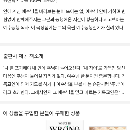
행신학>
… 총 160종
(모두보기)
안에 계신 예수님을 바라보는 눈이 뜨이는 일, 예수님 안에 거하며 변
함없이 함께해주시는 그분과 동행해온 시간이 황홀하다고 고백하는
예수동행 목사. 이 묵상집에는 그의 육필 예수동행일기가 실려 있다.
그는 자신이 삶의 자리에서 버티다 무너지고, 다시 붙들림을 경험했
던 예수님과의 동행의 기록이자 은혜의 조각들이며, 사순절 40일이
라는 길 위에 그것을 조심스럽게 한 줄 한 줄 내려놓았다고 소개한다.
출판사 제공 책소개
그러니 예수동행 40일이자 사순절 40일인 셈이다. 사순절 40일은
‘나’를 포기해야 내 안에 주님이 들어오신다. ‘내 자아’로 가득찬 당신
누군가에게는 새로운 시작이자 누군가에게는 회복의 시간이며, 은혜
마음엔 주님이 들어설 자리가 없다. 예수님 한 분이면 충분합니다! 기
의 시간이 될 수 있다. 그 시간에도 한결같은 주님과의 동행이 있다.
독교인이 되어 기도를 하거나 예수님을 부를 때는 습관처럼 ‘주님’이
저자는 특별히 이 사순절 40일의 여정이 우리를 십자가 앞에 정직히
라고 호칭한다. 그래서인지 그 예수님을 믿고 따르는 기독교인은 ‘주
세우고 나는 죽고 이제 주님으로 살기 위하여 주님 가까이 더 다가가
님의 종’이라고 한다. 더러는 목회자에 한해 ‘주의 종’이라 부르는 사
결국 다시 주님과 동행하는 자리로 이끄는 ‘예수동행’의 모멘텀이 계
람도 있다. 그런데 종이라 자처하는 사람들이 정작 주님의 지시에는
속 이어지기를 강력히 소망한다. 사순절을 통과할 때마다 부활절 이
이 상품을 구입한 분들이 구매한 상품
귀 기울이지 않고, 주님이 하신 말씀에 대해 아는 것도 많지 않으며,
후에도 다음 40일도, 다음 400일도, 평생의 모든 날을 주님과 함께
알기는 하더라도 아는 그대로 살아가는 것이 아니라면, 도대체 무엇
걷기를 소망하는 저자와 우리에게 들려주시는 한결같은 주님의 음성