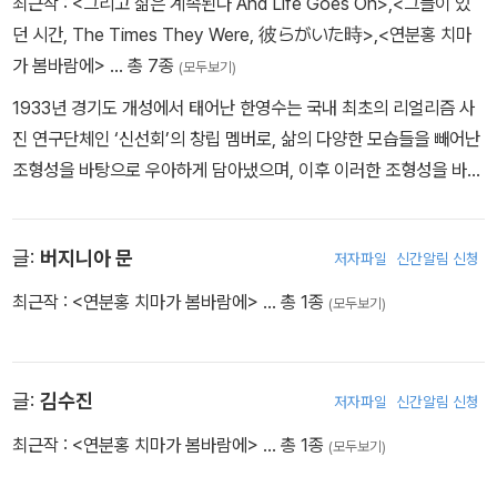
최근작 :
<그리고 삶은 계속된다 And Life Goes On>
,
<그들이 있
던 시간, The Times They Were, 彼らがいた時>
,
<연분홍 치마
가 봄바람에>
… 총 7종
(모두보기)
1933년 경기도 개성에서 태어난 한영수는 국내 최초의 리얼리즘 사
진 연구단체인 ‘신선회’의 창립 멤버로, 삶의 다양한 모습들을 빼어난
조형성을 바탕으로 우아하게 담아냈으며, 이후 이러한 조형성을 바탕
으로 광고사진가로 변신하여 초기 한국 광고계를 이끌기도 하였다.
최근 출간된 사진집으로는 “서울모던타임즈-한스그라픽”, “꿈결 같
글:
버지니아 문
저자파일
신간알림 신청
은 시절-한스그라픽”, “내가 자란 서울-서울역사박물관”, "근대성의
사진가, 한영수-한스그라픽"이 있다.
최근작 :
<연분홍 치마가 봄바람에>
… 총 1종
(모두보기)
글:
김수진
저자파일
신간알림 신청
최근작 :
<연분홍 치마가 봄바람에>
… 총 1종
(모두보기)