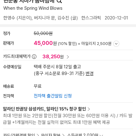
연분홍 치마가 봄바람에
When the Spring Wind Blows
한영수
(지은이),
버지니아 문
,
김수진
(글)
한스그라픽
2020-12-01
정가
50,000원
45,000
판매가
원
(10% 할인) +
마일리지 2,500원
38,250
카드최대혜택가
원
수령예상일
택배 주문시 8월 12일 출고
(중구 서소문로 89-31 기준)
변경
배송료
무료
전자책
전자책 출간알림 신청
알라딘 만권당 삼성카드, 알라딘 15% 청구 할인
최대 1만원 또는 2만원 할인(전월 30만원 또는 60만원 이용 시) / 카드 발
급월 +1개월까지는 전월 실적이 없어도 최대 1만원 혜택 제공
카드/간편결제 할인
무이자 할부
소득공제 2,030원