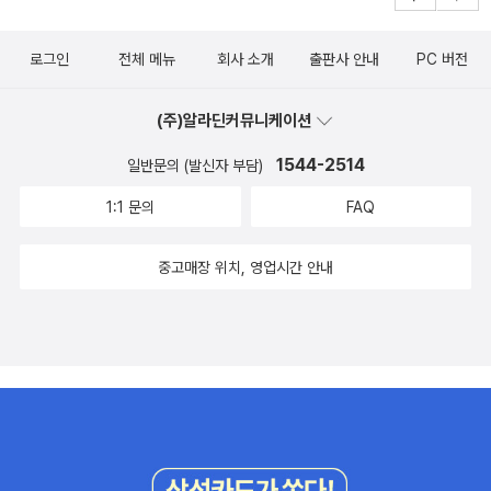
온누리에 이 바알간 빛깔인 꽃이 참 많다. 꽃빛을 담고 싶어 배롱꽃빛
치마를 저고리를 옷을 지어 입었으리라. 이 고운 빛살은 가시내한테
로그인
전체 메뉴
회사 소개
출판사 안내
PC 버전
도 어울리지만 사내한테도 어울린다. 누구한테나 어울린다. 진달래가
바알간 꽃송이를 터뜨린대서 놀리는 사람이 없다. ‘코딱지나물’이란
(주)알라딘커뮤니케이션
이름이어도 이 꽃빛이 얼마나 고운가 들여다보면 좋겠다. 가을날 살
살이꽃도 이 바알간 꽃으로 물들곤 한다. 바알갛게 영근 빛꽃책에 ‘눈
1544-2514
일반문의 (발신자 부담)
뜨다’를 올린다..ㅅㄴㄹ
1:1 문의
FAQ
중고매장 위치, 영업시간 안내