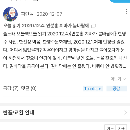
파란놀
2020-12-07
메뉴
오늘 읽기 2020.12.4. 연분홍 치마가 봄바람에
숲노래 오늘책오늘 읽기 2020.12.4.《연분홍 치마가 봄바람에》 한영
수 사진, 한선정 엮음, 한영수문화재단, 2020.12.1.어제 안경을 잃었
다. 어디서 잃었을까? 작은아이하고 밤마실을 마치고 돌아오다가 눈
이 허전해서 짚으니 안경이 없네. 이튿날 낮인 오늘, 눈을 찾으러 나선
다. 길바닥을 곰곰이 본다. 길바닥에는 안 흘렸다. 바퀴에 안 밟혔겠구
나. 어제 들른 가게에 가서 묻는다. 이곳에 있네. 이 겨울에 치마반바
더보기
지를 두르고 달림이를 몬다. 바람을 가른다. 뭐 달림이를 몰 적뿐 아니
공감 (
7
)
댓글 (0)
라 이불빨래를 할 적에도 깡똥바지를 입어야지. 우리 팔다리는 햇볕
을 쬐고 싶어한다. 우리 팔다리는 맑게 흐르는 물을 맨살로 누리고 싶
다. 우리 팔다리는 풀잎을 바람결을 빗방울을 고스란히 맞아들이고
반품/교환 안내
싶다. 《연분홍 치마가 봄바람에》를 넘긴다. 속에 깃든 빛꽃은 까망하
양이지만, 책낯은 배롱꽃빛이다. 진달래빛이요, 코딱지나물꽃빛이다.