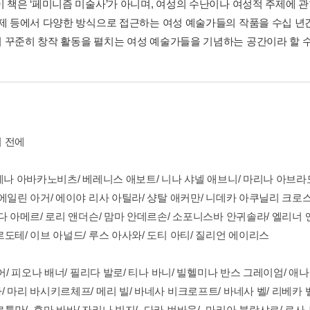
이 책은 ‘페미니즘 미술사’가 아니며, 여성의 수난이나 여성적 주제에 관
주제 등에서 다양한 방식으로 접근하는 여성 예술가들의 작품을 수십 년
 꾸준히 창작 활동을 펼치는 여성 예술가들을 기념하는 공간이라 할 수
 전에
달레나 아바카노비츠/ 베레니스 애보트/ 니나 샤넬 애브니/ 마리나 아브라
에일린 아거/ 에이야 리사 아틸라/ 샹탈 애커만/ 니데카 아쿠닐리 크로스
다 아메르/ 로리 앤더슨/ 맘마 안데르손/ 소포니스바 안귀솔라/ 엘리너 
도테/ 이브 아널드/ 루스 아사와/ 도티 아티/ 질리언 에이리스
베어/ 피오나 배너/ 필리다 발로/ 티나 바니/ 빌헬미나 반스 그레이엄/ 애
/ 마리 바시키르체프/ 메리 빌/ 바네사 비크로프트/ 바네사 벨/ 리베카
르틀만/ 후마 바바/ 자리나 빔지/ 다라 번바움/ 마리아 블랑샤르/ 로사