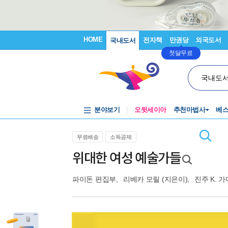
HOME
전자책
만권당
외국도서
국내도서
첫달무료
국내도
분야보기
오뒷세이아
추천마법사
베
무료배송
소득공제
위대한 여성 예술가들
파이돈 편집부
,
리베카 모릴
(지은이),
진주 K. 