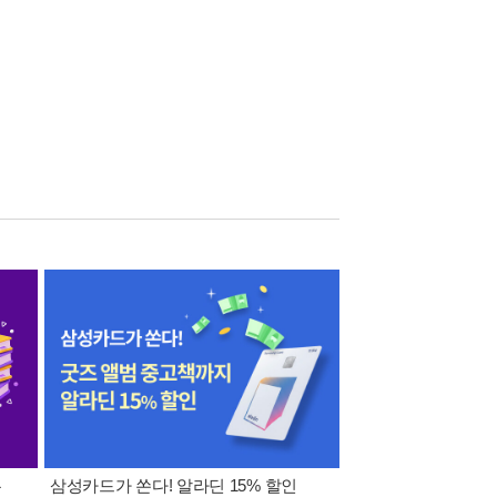
폰
삼성카드가 쏜다! 알라딘 15% 할인
이 달의 적립금 혜택