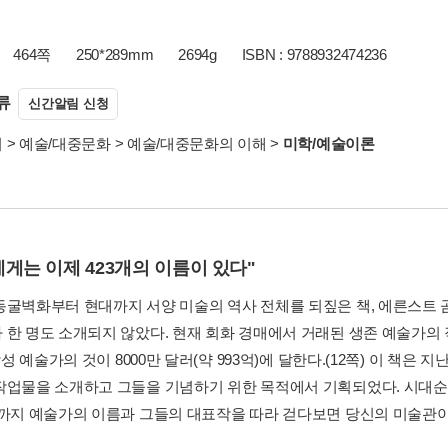
464쪽
250*289mm
2694g
ISBN : 9788932474236
류
신간알림 신청
서
>
예술/대중문화
>
예술/대중문화의 이해
>
미학/예술이론
게는 이제 423개의 이름이 있다"
동굴벽화부터 현대까지 서양 미술의 역사 전체를 되짚은 책, 에른스트
 한 명도 소개되지 않았다. 현재 회화 경매에서 거래된 생존 예술가의 작
 남성 예술가의 것이 8000만 달러(약 993억)에 달한다.(12쪽) 이 책은 
작업물을 소개하고 그들을 기념하기 위한 목적에서 기획되었다. 시대순
Z까지 예술가의 이름과 그들의 대표작을 따라 걷다보면 당신의 미술관