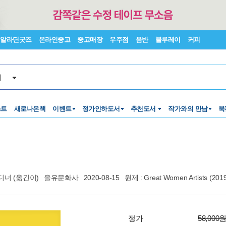
알라딘굿즈
온라인중고
중고매장
우주점
음반
블루레이
커피
서
스트
새로나온책
이벤트
정가인하도서
추천도서
작가와의 만남
북
가디너
(옮긴이)
을유문화사
2020-08-15
원제 : Great Women Artists (20
정가
58,000