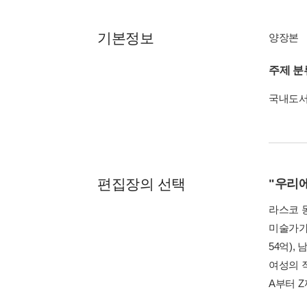
기본정보
양장본
주제 분
국내도
편집장의 선택
"우리에
라스코 
미술가가
54억),
여성의 
A부터 