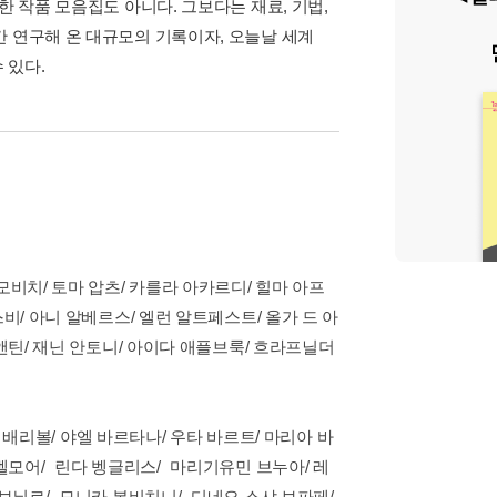
한 작품 모음집도 아니다. 그보다는 재료, 기법,
간 연구해 온 대규모의 기록이자, 오늘날 세계
 있다.
모비치/ 토마 압츠/ 카를라 아카르디/ 힐마 아프
비/ 아니 알베르스/ 엘런 알트페스트/ 올가 드 아
앤틴/ 재닌 안토니/ 아이다 애플브룩/ 흐라프닐더
나 배리볼/ 야엘 바르타나/ 우타 바르트/ 마리아 바
 벨모어/ 린다 벵글리스/ 마리기유민 브누아/ 레
 보뇌르/ 모니카 본비치니/ 디네오 스샤 보파페/