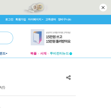
로그인
회원가입
마이페이지
고객센터
장바구니
(0)
투비컨티뉴드
펀드
북플
서재
창작플랫폼
투비컨티뉴드
19년)
원