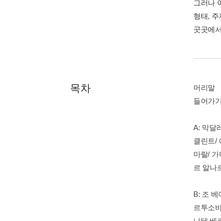
그러나 
형태, 
곳곳에서
목차
머리말
들어가기
A: 막
클린트/ 
마랄/ 가
르 알나르
B: 조 
르투소바
나테 베