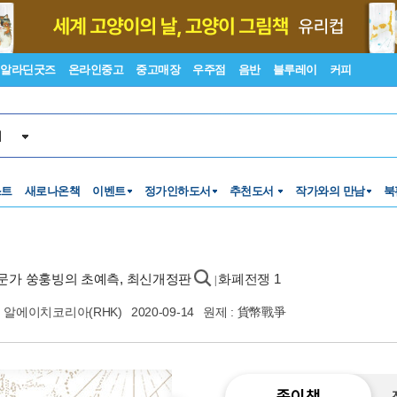
알라딘굿즈
온라인중고
중고매장
우주점
음반
블루레이
커피
서
스트
새로나온책
이벤트
정가인하도서
추천도서
작가와의 만남
북
전문가 쑹훙빙의 초예측, 최신개정판
화폐전쟁 1
|
알에이치코리아(RHK)
2020-09-14
원제 : 貨幣戰爭
종이책