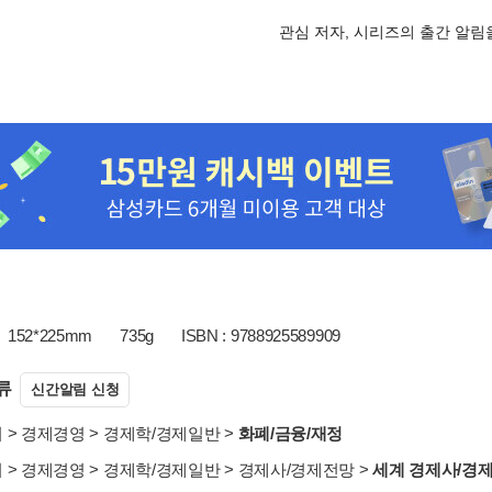
관심 저자, 시리즈의 출간 알
152*225mm
735g
ISBN : 9788925589909
류
신간알림 신청
서
>
경제경영
>
경제학/경제일반
>
화폐/금융/재정
서
>
경제경영
>
경제학/경제일반
>
경제사/경제전망
>
세계 경제사/경