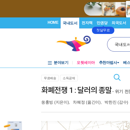
HOME
전자책
만권당
외국도서
국내도서
첫달무료
국내도
분야보기
오뒷세이아
추천마법사
베
무료배송
소득공제
화폐전쟁 1 : 달러의 종말
- 위기 
쑹훙빙
(지은이),
차혜정
(옮긴이),
박한진
(감수)