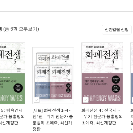
쟁
(총 6권 모두보기)
신간알림 신청
5 : 탐욕경제
[세트] 화폐전쟁 1~4 -
화폐전쟁 4 : 전국시대
전문가 쑹훙빙의
전4권
- 위기 전문가 쑹
- 위기 전문가 쑹훙빙의
 최신개정판
훙빙의 초예측, 최신개
초예측, 최신개정판
정판