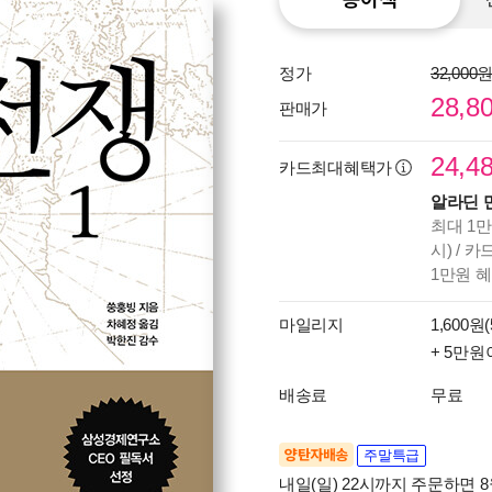
정가
32,000
28,8
판매가
24,4
카드최대혜택가
알라딘 
최대 1만
시) / 
1만원 
마일리지
1,600원(
+ 5만원
배송료
무료
양탄자배송
주말특급
내일(일) 22시까지 주문하면 8월