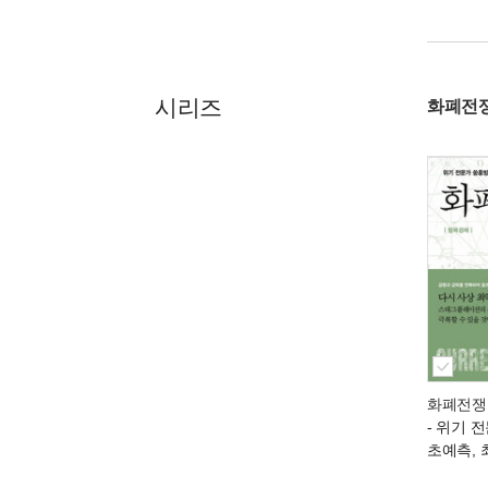
시리즈
화폐전
화폐전쟁 
- 위기 
초예측,