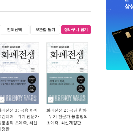
전체선택
보관함 담기
장바구니 담기
화폐전쟁 3 : 금융 하이
화폐전쟁 2 : 금권 천하
프런티어
- 위기 전문가
- 위기 전문가 쑹훙빙의
쑹훙빙의 초예측, 최신
초예측, 최신개정판
개정판