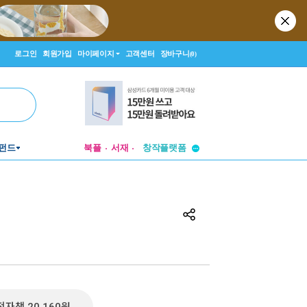
로그인
회원가입
마이페이지
고객센터
장바구니
(0)
투비컨티뉴드
펀드
북플
서재
창작플랫폼
투비컨티뉴드