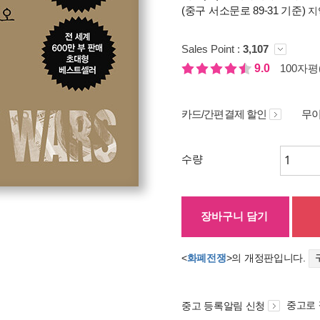
(중구 서소문로 89-31 기준)
지
Sales Point :
3,107
9.0
100자평(
카드/간편결제 할인
무이
수량
장바구니 담기
<
화폐전쟁
>의 개정판입니다.
중고로
중고 등록알림 신청