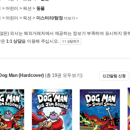
서
>
어린이
>
픽션
>
동물
서
>
어린이
>
픽션
>
미스터리/탐정
더보기
 많은) 외서는 해외거래처에서 제공하는 정보가 부족하여 표시하지 못
항은
1:1 상담
을 이용해 주십시오.
g Man (Hardcover)
(총 19권 모두보기)
신간알림 신청