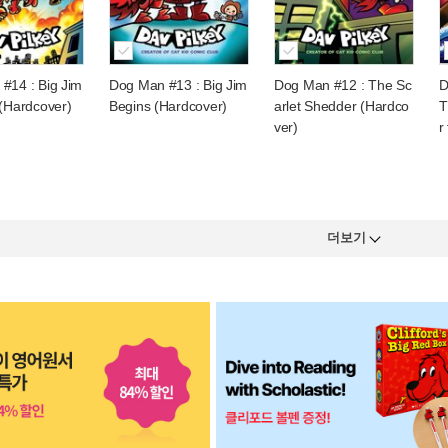
#14 : Big Jim
Dog Man #13 : Big Jim
Dog Man #12 : The Sc
D
 (Hardcover)
Begins (Hardcover)
arlet Shedder (Hardco
T
ver)
r
더보기