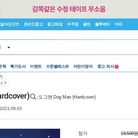
알라딘굿즈
온라인중고
중고매장
우주점
음반
블루레이
커피
서
수준별베스트
중고 외서
온책
특가도서
이벤트
Lexile®
어린이영어
5백원부터
N
수준별베스트
중고 외서
기
안내
ardcover)
도그맨 Dog Man (Hardcover)
|
2021-08-03
정가
19,500