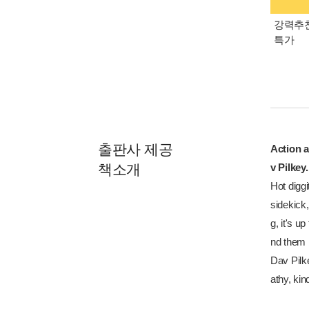
강력추천
특가
출판사 제공
Action a
책소개
v Pilkey.
Hot diggi
sidekick,
g, it's u
nd them 
Dav Pilk
athy, kin