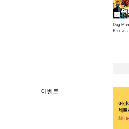
Dog Man 
Believes
이벤트