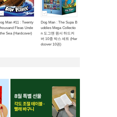
og Man #11 : Twenty
Dog Man : The Supa B
housand Fleas Unde
uddies Mega Collectio
 the Sea (Hardcover)
n 도그맨 원서 하드커
버 10종 박스 세트 (Har
dcover 10권)