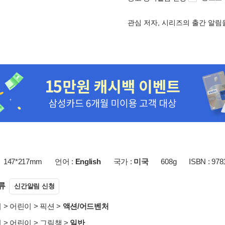
관심 저자, 시리즈의 출간 알
147*217mm
언어 :
English
국가 :
미국
608g
ISBN : 97
류
신간알림 신청
서
>
어린이
>
픽션
>
액션/어드벤처
서
>
어린이
>
그림책
>
일반