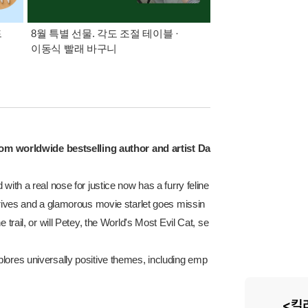
드
8월 특별 선물. 각도 조절 테이블 ·
삼성카드가 쏜다! 알라
이동식 빨래 바구니
om worldwide bestselling author and artist Da
with a real nose for justice now has a furry feline
arrives and a glamorous movie starlet goes missin
 trail, or will Petey, the World's Most Evil Cat, se
plores universally positive themes, including emp