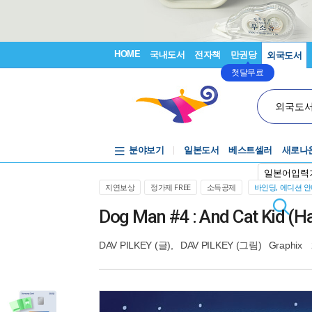
HOME
국내도서
전자책
만권당
외국도서
첫달무료
외국도
분야보기
일본도서
베스트셀러
새로나
일본어입력
지연보상
정가제 FREE
소득공제
바인딩, 에디션 
Dog Man #4 : And Cat Kid (H
DAV PILKEY
(글),
DAV PILKEY
(그림)
Graphix