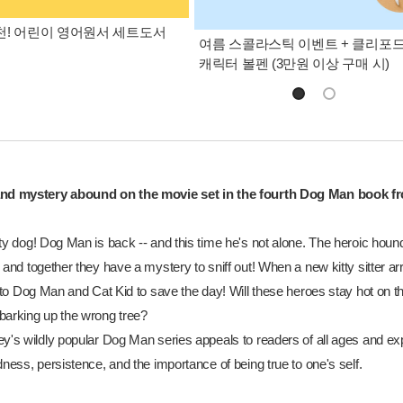
! 어린이 영어원서 세트도서
여름 스콜라스틱 이벤트 + 클리포
캐릭터 볼펜 (3만원 이상 구매 시)
nd mystery abound on the movie set in the fourth Dog Man book fr
ty dog! Dog Man is back -- and this time he's not alone. The heroic hound 
 and together they have a mystery to sniff out! When a new kitty sitter 
p to Dog Man and Cat Kid to save the day! Will these heroes stay hot on the
barking up the wrong tree?
ey's wildly popular Dog Man series appeals to readers of all ages and ex
dness, persistence, and the importance of being true to one's self.