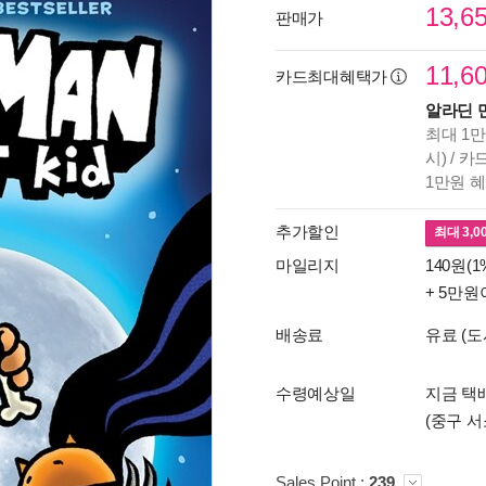
13,6
판매가
11,6
카드최대혜택가
알라딘 
최대 1만
시) / 
1만원 
추가할인
최대
3,0
마일리지
140원(1
+ 5만원
배송료
유료 (도
수령예상일
지금 택
(중구 서
Sales Point :
239