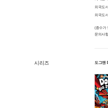
외국도
외국도
(종수가
문의사
시리즈
도그맨 Do