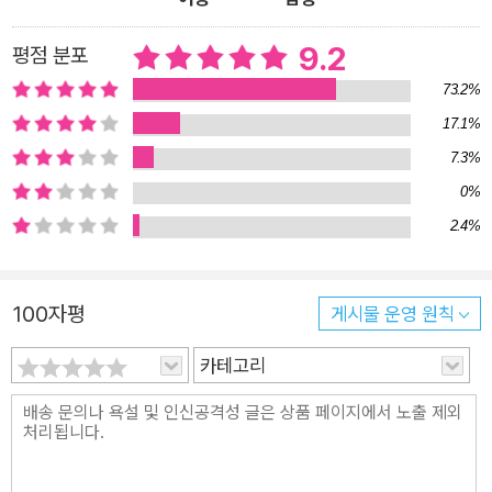
되어 이야기를 이끌어간다. 1부 봄 학기는 ‘선이’의 이야기다. 석
사를 마치고 7급 공무원을 준비하던 선이는 한국어 강사 국가고
9.2
평점 분포
시로 방향을 틀어 만점에 가까운 점수로 합격한다. 원서를 쓰는
73.2%
곳마다 번번이 떨어지던 선이는 H대 어학당에 겨우 합격해 베트
17.1%
남 특별반을 맡게 된다. 하지만, 얼마 뒤 자신이 맡은 반 학생인
7.3%
꽌의 인스타그램에서 #KoreanHotGirl 이라는 해시태그와 함께
0%
자신의 사진이 버젓이 올라온 것을 보고는 놀라 책임 강사 한희에
2.4%
게로 향한다. 선이는 숨을 고르고 바로 수업에 돌입했다. 학생들
에게 형용사를 가르쳐야 했다. ‘좋다’와 ‘나쁘다’를 가르치고, ‘많
다’와 ‘적다’를 가르치고, ‘행복하다’와 ‘슬프다’를 가르쳐야 했다.
100자평
게시물 운영 원칙
언젠가는 ‘정당하다’와 ‘부당하다’를, ‘감격스럽다’와 ‘모욕적이
다’를 가르칠 수 있을 것이다. 선이는 학생들이 그런 단어를 배울
카테고리
때 ‘부당하다’보다 ‘정당하다’가, ‘모욕적이다’보다 ‘감격스럽
다’가 더 한국 생활에 유용한 단어라고 느끼기를 바랐다. _본문
중에서 2부 여름 학기는 ‘미주’의 이야기다. 미주는 H대 어학당 8
년 차의 베테랑 강사다. 청바지에 운동화를 신고 수업을 할 만큼