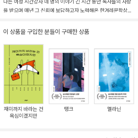
나는 여성 시간강사 네 명의 이야기 긴 시간 동안 독자들의 사랑
이 소설은 살아남았다. 이 소설이 살아남았다는 것이, 지금 이 순간에
을 받으며 매년 그 신뢰에 보답하고자 노력해온 한겨레문학상이
도 삶을 간신히 버텨내고 있는 사람들에게 가닿아 위로를 주었으면
스물다섯 번째 수상작 《코리안 티처》를 출간했다. 심윤경의 《나
좋겠다.
의 아름다운 정원》, 윤고은의 《무중력 증후군》, 최진영의 《당신
이 상품을 구입한 분들이 구매한 상품
옆을 스쳐간 그 소녀의 이름은》, 정아은의 《모던 하트》, 강화길의
《다른 사람》, 박서련의 《체공녀 강주룡》 등 한국소설을 이끌어가
는 많은 작가를 배출해온 한겨레문학상은 비록 수상작을 내지 못
했지만 처음으로 전원 여성 심사위원을 위촉했던 제24회 한겨레
문학상에 이어, 이번 제25회 한겨레문학상에서도 심사위원 전원
을 여성 작가로 위촉해 시대의 흐름을 읽어낸 작품을 선정하고자
노력했다. 심사위원 여덟 명의 단단한 지지를 받으며 선정된 수상
작은, 한국어학당에서 일어나는 네 명의 여성 시간강사의 이야기
를 담은 서수진 작가의 장편소설 《코리안 티처》다. 심사를 맡은
재미까지 바라는 건
탱크
멜라닌
욕심이겠지만
강영숙 소설가는 이 소설이 “고학력 여성들을 포함해 많은 여성
들이 우리 사회에서 무언가가 되려고 하는 것을 아직도 막고 있지
는 않은지” 질문하게 하는 소설이라고 평했고, 오혜진 평론가는