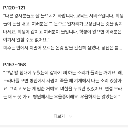
P.120~121
“다른 강사분들도 잘 들으시기 바랍니다. 교육도 서비스입니다. 학생
들이 돈을 내고, 여러분은 그 돈으로 일자리가 보장된다는 것을 잊지
마세요. 학생이 갑이고 여러분이 을입니다. 학생이 없으면 여러분은
여기서 일할 수도 없어요.”
미주는 안에서 치밀어 오르는 온갖 말을 간신히 삼켰다. 당신은 틀렸
어. 우리는 정이야. 학생이 갑이고, 당신이 을이고, 바로 옆에 의기양
양한 표정으로 앉아 있는 책임 강사들이 병이고, 나와 같은 평강사들
P.157~158
은 정이야. 그러니까 당신이 강평으로 우리를 자르겠다고 위협하면서
“그날 밤 침대에 누웠는데 갑자기 삐 하는 소리가 들리는 거예요. 왜,
도 죄책감을 가지지 않는 거고, 여기 있는 강사들은 위협당하면 위협
드라마를 보면 병원에서 사람이 죽을 때 기계에서 나는 소리 있잖아
당하는 대로 당신 비위에 맞춰 멍청한 이야기만 하고 있는 거야. 나 역
요. 그리고 모든 게 멈춘 거예요. 며칠을 누워만 있었어요. 면접 오라
시 마찬가지고.
는 데도 못 가고. 병원에서는 우울증이래요. 우울하지는 않았는데.”
더보기