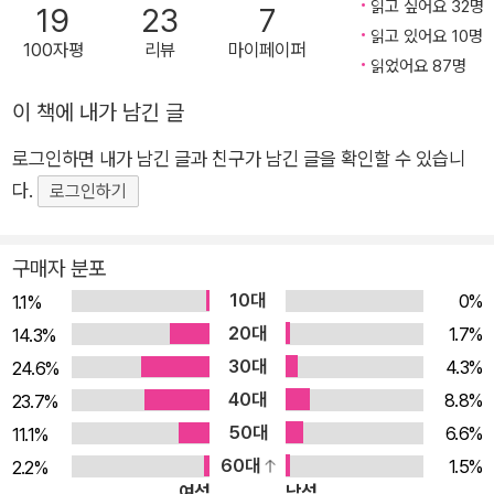
읽고 싶어요 32명
19
23
7
추천의 말을 통해 “충분한 인적·물적 여건과 체계적인 프로그램
읽고 있어요 10명
100자평
리뷰
마이페이퍼
없이 외국 유학생들을 마구잡이로 끌어들이는 ‘한국어학당’이라
읽었어요 87명
는 ‘현장’”을 핍진하게 그려냈다는 점과 “결코 ‘미래’를 약속하지
이 책에 내가 남긴 글
않으면서 ‘고객님’들을 위한다는 명분하에 비정규직 시간강사의
시간과 노동, 감정과 에너지를 마지막 한 알까지 쥐어짜내는 무저
로그인하면 내가 남긴 글과 친구가 남긴 글을 확인할 수 있습니
갱의 세계, 그런 세계조차 누군가에게는 절대 놓쳐서는 안 될 마
다.
로그인하기
지막 ‘가능성’으로 여겨지게 만드는 세계에 대한 이야기”라는 점
에 주목했다고 밝혔다. 현재 호주에 거주 중인 작가는 코로나19
구매자 분포
로 인해 시상식 불참을 알려왔다. 한겨레문학상 수상자 중 재해로
10대
0%
1.1%
인해 시상식에 참여하지 못한 건 서수진 작가가 최초다. 이번 제2
20대
1.7%
14.3%
5회 한겨레문학상은 수상 소식 고지에서부터 신문사 인터뷰, 책
30대
4.3%
24.6%
홍보 등 모든 것이 다 랜선으로 진행되고 있다. “우리에게는 미래
40대
8.8%
23.7%
시제가 필요하다. 온전한 미래가” 《코리안 티처》는 한국어학당
50대
6.6%
11.1%
에서 일하는 네 명의 한국어 선생님 선이, 미주, 가은, 한희의 이
60대
1.5%
2.2%
야기다. 5부로 구성된 소설은 학기마다 한 명의 주인공이 화자가
여성
남성