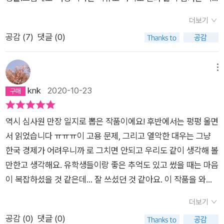
났던 어학원 선생님들이 생각났다. 실비아, 마우리지오, 타마
들.공감하기에 가슴 후벼졌던 이야기들.이제 시작합니다.​'우리에
라. 6개월쯤 어학원을 다니자 어학원 선생님들이 하는 말을 대부
더보기
게는 미래시제가 필요하다. 온전한 미래가'​『코리안 티처』소설은
분 알아들을 수 있었다. 그런데 학원 수업이 끝나고 밖으로 나오
공감 (
7
)
댓글 (0)
한국어학당에서 일하는 네 명의 한국어 선생님의 이야기였습니
면 전쟁터였다. 예를 들어서, 어학원에서 배우기를 슈퍼에 가
다.학기마다 하나 명의 주인공이 화자가 되어 이끌어갔던 이야기.​
서 물건을 사고 봉투가 필요하면, ‘una busta, per favore’ 라
우선 봄 학기는 '선이'의 이야기였습니다.석사를 마치고 7급 공무
메뉴
고 말하면 된다고 배웠다. 그런데 며칠 후에 슈퍼에 갔더니 점원
원을 준비하던 선이는 한국어 강사 국가고시로 방향을 틀어 만점
knk
2020-10-23
이 내게 먼저 물었다. ‘un sacchetto?’ 이건 또 무슨 말인가 싶
에 가까운 점수로 합격합니다.그리곤 H대 어학당 채용공고에 지
어 멍하니 있었더니 내게 봉투를 내밀었다. 뭐야 내가 배운 말
원을 하였고 베트남 특별반에 합격하게 됩니다.하지만 자신이 맡
을 그게 아닌데. 또 다른 날 다른 점원은 ‘una borsa?’라고 물었
역시 심사원 만장 일지로 뽑은 작품이에요! 후반에서는 펑펑 울면
은 반 학생인 꽌의 인스타그램에서 #KoreanHotGirl이라는 해시
다. 또 바보같이 서 있었더니 그 사람도 봉투를 내밀었다. 세상
서 읽었습니다 ㅠㅠㅠ이 고용 문제, 그리고 열악한 대우는 그냥
태그와 함께 자신의 사진이 올라온 것을 보게 되는데...​여름 학기
에 봉투를 사람마다 다른 단어로 사용하다니. 나중에 알고보
한국 경제가 어려우니까 로 그치면 안되고 우리도 같이 생각해 볼
는 '미주'의 이야기였습니다.H대 어학당 8년 차의 베테랑 강사인
니 각 나라의 언어마다 특징적으로 발달된 부분이 달랐다. 이 소
만한고 생각해요. 유학생들이랑 좋은 추억도 있고 썼을 때는 마음
그녀.청바지에 운동화를 신고 수업을 할 만큼 관습에 얽매이는 것
설에서 언급된 이유를 말하기 위해서 사용되는 접미사가 무려 14
이 복잡하셨을 것 같은데... 잘 쓰셨던 것 같아요. 이 작품을 와독
을 싫어하지만 결코 학생들을 봐주는 법이 없기에 강의평가에서
개나 되었다. ‘-아/어서, -(으)니까, -더니, -(으)므로, -길래, -느
한 후에 진짜로 계실지 안 계실지 모르지만, 선이 , 미주, 가은, 한
늘 하위권을 맡게 됩니다.그러다 이번 학기에 2급을 맡게 된 미주
더보기
라고, -(으)니, -(으)니만큼, -기 때문에, -는 바람에, -는 통에, -
희가 앞으로 더 안정하고 행족한 길을 걸어가기를 짐시으로 기도
는 세 번이나 유급을 한 벨라루스 국적의 학생 니카를 만나게 됩
공감 (
0
)
댓글 (0)
(으)ㄴ/는 탓에, -아/어 가지고, -아/어(172)’ 자세히 보니 모국어
했어요. 한국어 어학당 교사도 열악한 대우 그리고 불안정한 계약