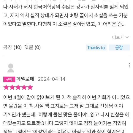
나 사태가 터져 한국어학당의 수많은 강사가 일자리를 잃게 되었
고, 저자 역시 실직 상태가 되면서 벼랑 끝에서 소설을 쓰는 기분
이었다고 말한다. 다행히 이 소설은 살아남았고, 이 어려운 순간
에도 삶을 간신이 버텨내고 있는 사람들에게 가닿아 위로를 주기
더보기
를 바란다고 말한다(273).이 소설은 명문 H 대 한국어학당에
공감 (
10
)
댓글 (0)
서 강사로 한국어를 가르치는 네 명의 여성 선이, 미주, 가은, 한
희의 이야기이다. 추천사에서 어느 작가가 언급했듯이 네 명의 주
인공들이 이래서 옳고 저래서 잘못되었다는 결론을 내리지 않
메뉴
고 있는 그대로의 상황을 묘사하며 서로의 관계를 언급한 부분
페넬로페
2024-04-14
이 더욱 공감되었다. 큰 대학에서 마치 장사를 하듯이 비자
를 줄 수 있는 권한을 가지고 학생들과 강사들의 갑을 관계를 조
이번 4월에 같이 읽어보게 된 이 책.솔직히 이번 기회가 아니었으
종하며 운영되는 모습은 그냥 소설 속에만 비춰진 상상속의 무대
면 몰랐을 이 책.사실 책 표지로는 그저 말 그대로 선생님 이야
가 아니라 급속도의 경제발전으로 위상이 높아진 우리나라의 숨
기? 인가 했는데...이렇게 물씬 맞을 줄이야...읽고 나서 한참을 헤
겨진 부패한 민낯의 모습을 보여주는 것 같아 씁쓸한 느낌이 들었
매었는지도 모르겠습니다.그렇지 않아도 점점 늘어가는 직업여
다. 한국어학당의 이야기를 읽다보니 나도 외국어를 공부할 때 만
성들.그럼에도 '여성'이라는 이유로 아직도 일과 삶이 힘겨운 이