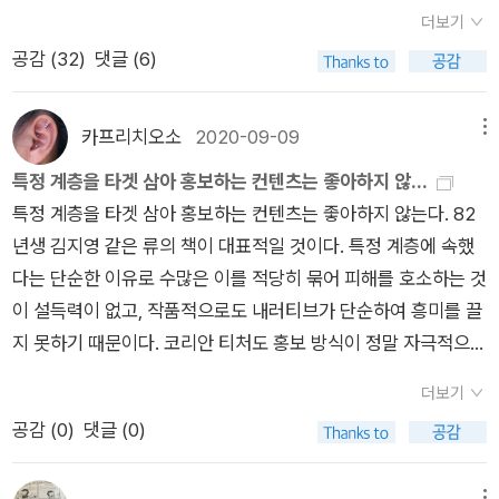
상적이었던 문장은 문법을 통해 우리에게 일침을 가했던 이야기
어졌다. 거의 두 달 가까이 다른 곳에서 보냈다. 코로나 19의 여파
을 빌려왔는데 안( 혹은 못) 읽고 반납하게 될 지도 모른다 (이런
단하게 언급하며 오히려 그와 관련된 자신의 상념에 집중한다. 몇
더보기
였습니다.​한국어는 왜 이유 문법이 많을까? 가은도 생각해본 적
가 가장 컸다. 아무튼 나는 돌아왔고 돌아왔다는 문자를 보냈다.
경우 많다 왜 빌려오는 거람...) 생각했지만 다른 분이 쓴 후기에
안 되는 동료와 친구들과도 살짝살짝 만나고 헤어진다. 늘 거리가
공감 (
32
)
댓글 (6)
이 있었다. 한국 사람들은 아주 오래전부터 이유를 아주 중요하게
청소기를 돌리고 대충 걸레질을 하고 세탁기를 돌리고 재활용품
서 책 맨 앞에 STEM 계열에 종사하는 내 여자들, 케이트와 케이
있다. 그가 제시한 수업 중 활동이나 예문, 과제(미국 학생들이 잘
생각했던 것 같다고 가은은 생각했다. 왜? 도대체 왜? 왜 그렇게
분리수거를 했다. 내가 없는 사이 자주 사용하는 냄비의 뚜껑이
티, 하툰, 마르에게.고난을 이기고 별에 이르기를이라고 쓰여 있
틀리는 대목이 확연히 드러나는 것들이라 재미있었다.)를 보노라
된 거야? 이유가 뭐야? 이유가 있을 거 아냐? 결과가 있으니 원
사라졌다. 언제 사라졌는지 아는 사람이 없다. 라면을 끓이는 용
다고 해서... 동지애도 느낄겸 읽어볼까 싶다. 사실 심채경 박사
카프리치오소
2020-09-09
메뉴
면 작가가 본인의 경험을 쓰고 있구나 하는 생각이 든다. 특히나
인이 있는 게 당연하잖아? 끊임없이 묻고 대답하다 보니 이렇게
도이니 남은 가족이 알 텐데. 아무도 모른단다. 아무튼 대충 정리
에세이는 읽다 말았다... 계속 그래그래 끄덕끄덕 하는 것도 그리
특정 계층을 타겟 삼아 홍보하는 컨텐츠는 좋아하지 않...
'마이클은 오후에 수업이 없어 리사와 테니스를 쳤다'는 예문을
나 많은 이유 표현이 생겨난 거 아닐까.결과 표현은 '-(으)ㄴ 결
를 끝냈다.​이곳엔 아직 여름의 흔적이 많다. 침대 이불도 얇고 가
재밌진 않더라는. 아, 물론.. 단발머리님이 추천하신 게 가장 큰
특정 계층을 타겟 삼아 홍보하는 컨텐츠는 좋아하지 않는다. 82
보고 빵 터졌었다. 나도 셀 수 없이 반복했던 문장이었기에. (요즘
과', '-(의)ㄴ 끝에', '-(으)ㄴ 나머지' 정도로 적은 걸 보면 정작 결
벼운 이불이다. 그런데 신기한 건 이곳은 조금 덥다는 것. 신기하
이유다 :) 단발머리님 보고 싶어요-
년생 김지영 같은 류의 책이 대표적일 것이다. 특정 계층에 속했
학생들은 테니스 같은 것은 안 치는데 오래된 교재에 나오는 학생
과에는 크게 관심이 없었던 것 같다. 결과는 하늘에 맡기겠다는
다. 정말 좁은 나라인데 몇 시간 이동 거리로 기온이 다르다니. 9
다는 단순한 이유로 수많은 이를 적당히 묶어 피해를 호소하는 것
들은 늘 테니스만 친다.)비슷한 소재를 어찌 이리 다르게 표현할
건가. 이미 벌어진 일에는 순응하면서도, 그 일의 이유는 끝까지
월 말까지는 이대로 갈 것 같기도 하다. 급하게 내려온 것도 아닌
이 설득력이 없고, 작품적으로도 내러티브가 단순하여 흥미를 끌
수 있을까 새삼 생각했다. 하지만 재미있었다. 애틀랜틱 시티에서
파고들어야 직성이 풀리는 언어.가은이 이유 문법을 그다지 좋아
데 그곳의 정리는 조카 몫이다. 함께 지내보니 크게 걱정할 일은
지 못하기 때문이다. 코리안 티처도 홍보 방식이 정말 자극적으로
순식간에 몇 백불을 잃는 이야기, 중간중간에 나오는 짧은 소설
하지 않았다. 학생들이 배우기 힘들겠다고 생각하는 것도 있지만,
없어 보인다. 목욕탕 샤워기를 바꾸는 일, 장식장을 거실로 옮기
보였고, 또 ‘비정규직‘ ‘여성‘을 무기 삼는 듯한 그저그런 평작의
들, 이웃 마이클을 뷰잉(미국식 장례 절차)한 이야기, 2세대 3세
가은이 이유를 그다지 묻지 않으며 살아왔기 때문이기도 했다. 아
는 일, 쓰레기를 버리는 일도 모두 만족스러웠다. 함께 지내면서
더보기
느낌이 들었다. 하지만 1차적으로 한국어학당에서 무슨 일이 일
대 한국 학생들 이야기, 미국에서 나서 자란 조카 이야기(삼촌'가'
주 오랫동안 가은은 자신이 굉장히 운이 좋다고 생각했는데, 그
도움을 많이 받았다. 다음에 만나면 더 잘 지낼 수 있을 거라는 기
공감 (
0
)
댓글 (0)
어나는지 정말로 궁금했고, 미리보기로 읽어 본 몇 페이지는 마치
나를 티즈했어 등등-교포 아이들은 정말 이렇게들 말한다. 조사
이유를 묻지 않았다. 이유를 물을 수 없었다는 것이 더 정확한 표
대를 한다. 조카는 식탁에서 노트북으로, 나는 컴퓨터로 같은 공
어느 르포 기사같아서, 작품 소재가 불러일으킨 호기심이 많은 의
가 어렵다. 그리고 주요 단어는 영어를 쓴다.) 미국에서의 경험이
현일 것이다. 그것은 가은에게 사람들이 이유 없이 베푸는 호의와
간에 있으면서도 각자의 일을 했다. 길면 길고 짧으면 짧은 시간
메뉴