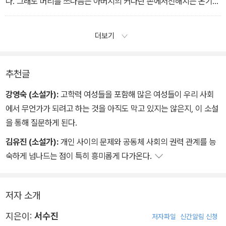
다. 그래도 머리를 쓰다듬는 아버지의 커다란 손에서전해지는 온기
원장이 책임 강사 회의에서 ˝강사들의 기강을 똑바로 잡을 것입니다
는 분명히 느낄 수 있었다. 고모들이 미주 흉을 볼 때마다 아버지가 ˝
˝ 라고 한 것은 그대로 각급 회의를 통해 평강사들에게 전달되었
못됐으니까 혼자 씩씩하게 잘 사는 거야˝라고 미주를 두둔해줄 때
더보기
다. 덧붙여 학생 상담을 강화하고 상담 일지를 원장에게 직접 제출
는 기분이 좋기도 했다.
할 거라고 했고, 강의평가 순위를 매겨서 상위권 10퍼센트에게 인센
미주는 요즘도 조카들을 만나면 ˝착한 건 아무 쓸모 없어˝ 라거나 ˝그
티브를 주고, 하위권 10퍼센트는 수업 영상을 찍어서 평가받는 시스
렇게 남의 말만 듣고 남의 생각만 하고 살면 네가 좋아하는 건 언제 할
추천글
템이 만들어질 거라고 했다. 그리고 영상을 찍었는데도 하위권이나온
래?˝라고 말했다. 그러면서 문득 그때 아버지의 목소리와 손길이 생
강영숙 (소설가):
고학력 여성들을 포함해 많은 여성들이 우리 사회
다면, 책임 강사들의 표현에 따르면 ‘애석하게도‘ 다음 학기 강의를 받
각나기도 했다.
에서 무언가가 되려고 하는 것을 아직도 막고 있지는 않은지, 이 소설
지 못할 수도 있다고 했다.
을 통해 질문하게 된다.
그렇게 얼토당토않은 말을 전달하는 책임 강사와 이미 싸운 바있
는 미주로서는 간담회를 생각하기만 해도 속이 뒤틀렸다.
김유진 (소설가):
개인 사이의 문제와 공동체 사회의 권력 관계를 능
숙하게 넘나드는 점이 특히 흥미롭게 다가온다.
저자 소개
지은이:
서수진
저자파일
신간알림 신청