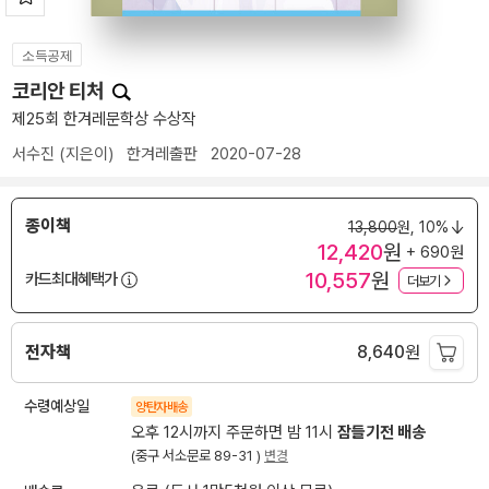
소득공제
코리안 티처
제25회 한겨레문학상 수상작
서수진
(지은이)
한겨레출판
2020-07-28
종이책
13,800
원,
10%
12,420
원
+ 690원
10,557
원
카드최대혜택가
더보기
전자책
8,640
원
수령예상일
양탄자배송
오후 12시까지 주문하면 밤 11시
잠들기전 배송
(중구 서소문로 89-31 )
변경