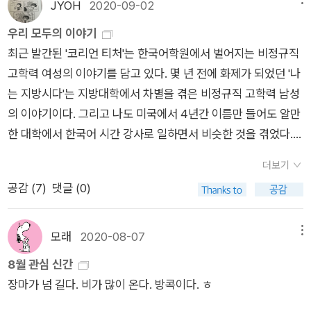
심을 이겨 버릴 정도였다. 누가 이런 책을 읽고 있다는 것을 알리
조금이라도 있다면 공감할 만한 내용들이다. 어느 쪽이 더 좋은
JYOH
2020-09-02
같았다. 어느 날 주어진 것. 하늘에서 툭, 떨어진 것. - page 173​
을 보내고 나니 일을 마치고 늦은 귀가를 하던 목요일에는 지금쯤
고 싶지 않아 입혀 두었던 책커버를 벗긴 것은, 교육이라는 미명
가. 심각한 이야기를 가볍게 골고루 하는 책과 정면 고발하고 있
'살아 남는 것'에 대해 쓰고 싶었다는 작가의 말.살아남기 위해애
우리 모두의 이야기
집에 왔겠구나 혼자 생각했다.이곳으로 오던 날엔 비가 왔다. 문
하에 가려진 교육 사업 안에서 벌어지는 강사들에 대한 노동 착취
는 책. 결론은 둘 다 좋다는 것. 한국 문학의 영역이 이렇게 확장
쓰는 것벼랑 끝에서 떨어지지 않으려고 고군분투하는 것버텨내
최근 발간된 '코리언 티처'는 한국어학원에서 벌어지는 비정규직
단속을 하면서 창밖으로 내다본 배롱나무는 분홍 기운을 품고 있
에 대한 비교육적 노동 환경에 대한 고찰이 수박 겉핥기가 아니라
되는 것을 눈으로 확인하는 것이 좋다. 재미있다. + 어릴 때는 다
는 것끝내 살아남는 것...그냥 살아가는 것도 벅찬데 살아 남아야
고학력 여성의 이야기를 담고 있다. 몇 년 전에 화제가 되었던 '나
었다. 꽃으로 피어날까. 나에게 올해의 배롱나무는 이런 모습으로
는 것을 알게 된 순간이었다. 끝을 모르는 고갱님들, 사업가들의
들 자신이 특별하다고 생각하다가 성장해 가면서 그렇지 않다는
한다는 사실에 더 힘이 빠지게 되었습니다.​한 번은 읽고 현시대를
는 지방시다'는 지방대학에서 차별을 겪은 비정규직 고학력 남성
기억될 것이다. ‘안녕, 나의 배롱나무. 잘 지내고 있어야 해’. 나의
부당한 요구는 대체 언제 멈출까 싶은 숨막히는 현실을 다시 책에
것을 깨닫고 결국 우리 모두는 다 비슷하다는, 다들 평범한 사람
되짚어봐야 할 책.나뿐만 아니라 내 아이가 살아갈 이 사회를 향
의 이야기이다. 그리고 나도 미국에서 4년간 이름만 들어도 알만
인사를 들었을까. 너무 작아서 못 들었더라도 그 마음은 닿았을
서 직면하게 하는 것만 있고, 내 삶의 고통을 덜어줄 해결책이 없
들로 작아진다는 의미를 담은 작품 서정인의 '강'이 인용되어 인
해 내가 할 일은 무엇일까 생각하게 된 계기가 된 책.나의 목소리
한 대학에서 한국어 시간 강사로 일하면서 비슷한 것을 겪었다.
거다. 나를 기다린 책을 살펴보고, 읽고 있던 책을 마저 읽는다.
는 이 책은 잔혹한 상담 세션과 같았다. 그러나 멈출 수 없었던 것
상깊었다. 나도 이십대 때 이 소설에 특히 공감을 했었는데 작가
가 모두의 울림으로 되는 그날이 멀지 않기를 바라봅니다.
그러니까 이 이야기들을 비단 한국의 갑질문화로만 해석할 수는
그 사이 좋아하는 작가의 신간 소식도 반갑고 궁금했던 책을 먼저
은 4명의 주인공들이 주는 매력 때문이었다.영 읽을 맛이 나지 않
도 그랬던 듯 하다. 하지만 이 소설은 요즘은 잘 안 읽힐 듯. ++
더보기
없다. 한국이라서, 고학력 여성이라서, 지방대라서 그렇다는 논리
읽은 이웃의 글을 읽는 일도 즐겁다. 한 권의 책으로 가는 길은 다
는 문장력이나 후반부로 갈수록 더 김이 빠지는 구성력을 보면 작
'소설 쓰기란 본래 그리 고상한 일이 아니지 않은가. 소심하지만
공감 (
7
)
댓글 (0)
는 성립되지 않는다는 것. 미국의 경우는 명문대일수록 강사들 처
양하고, 그 길에서 만나는 풍경은 언제나 아름답다. 먼저 읽은 이
가의 실력이 의심스럽기도 했다. 그러나 각 인물들에 대한 입체적
유명해지고 싶은 사람들이 하는 일에 불과하다. 제임스 설터의 말
우가 나쁘다. (물론 교수들의 처우는 다르다. 그런데 교수들도 말
가 보여준 풍경, 읽는 중인 이가 들려주는 이야기까지. 책은 그렇
인 성격 부여하는 것이 탁월했다. 좀체 누구하나에게 정을 주기는
처럼, '남들에게 존경받기 위해, 사랑받기 위해, 칭찬받기 위해, 널
이 교수지 그 안을 들여다보면 수십 가지 종류가 있어서 그 종류
게 나를 누군가와 이어준다.
모래
2020-08-07
메뉴
힘들었지만, 멀리서 보면 무명씨의 평범한 사람들이건만, 모든 인
리 알려지기 위해 글을 썼다고 말하는 것이 더 진실할' 것이다.' (1
들을 하나하나 들여다보면 결국 이것도 다 차별이고 그냥 사람이
8월 관심 신간
물이 각자 복잡한 면이 있어 개성이 있고 현실감이 높았다. 코로
00-101쪽) 문지혁이나 제임스 설터나 다들 용감하게 솔직하다.+
아니라 도구로 보는 것이라는 생각밖에 안 든다. 그냥 저렴한 고
장마가 넘 길다. 비가 많이 온다. 방콕이다. ㅎ
나로 어려움을 겪으며 버티는 와중에 수상 소식을 들었다는 쫓기
++ '우리는 아이온에 둘러싸인 채 크로노스 속을 살아가는 존재
학력 소모품.) 왜? 처우가 나빠도 네임밸류 때문에 자신의 이력서
는 작가의 현실이 의아할 정도로 건조하고 관조적인 서술 방식이
다. 무심하지만 규칙적으로 흐르는 크로노스를 좀처럼 벗어날 수