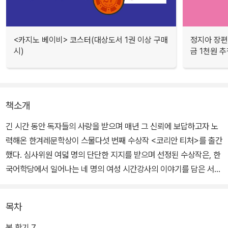
<카지노 베이비> 코스터(대상도서 1권 이상 구매
정지아 장편
시)
금 1천원 
책소개
긴 시간 동안 독자들의 사랑을 받으며 매년 그 신뢰에 보답하고자 노
력해온 한겨레문학상이 스물다섯 번째 수상작 <코리안 티처>를 출간
했다. 심사위원 여덟 명의 단단한 지지를 받으며 선정된 수상작은, 한
국어학당에서 일어나는 네 명의 여성 시간강사의 이야기를 담은 서수
진 작가의 장편소설 <코리안 티처>다.
목차
심사를 맡은 강영숙 소설가는 이 소설이 "고학력 여성들을 포함해 많
은 여성들이 우리 사회에서 무언가가 되려고 하는 것을 아직도 막고
봄 학기 7