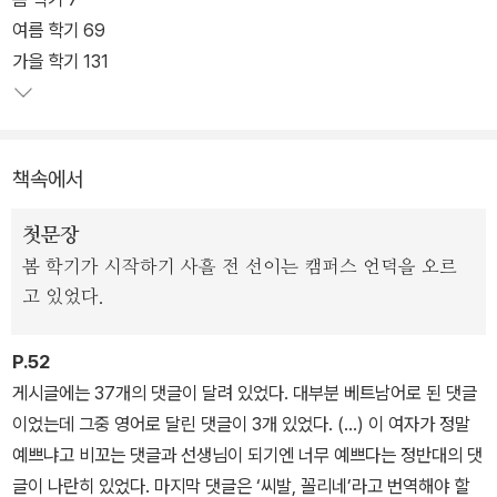
있지는 않은지" 질문하게 하는 소설이라고 평했고, 오혜진 평론가는
여름 학기 69
추천의 말을 통해 "충분한 인적·물적 여건과 체계적인 프로그램 없이
가을 학기 131
외국 유학생들을 마구잡이로 끌어들이는 '한국어학당'이라는 '현
장'"을 핍진하게 그려냈다는 점과 "결코 '미래'를 약속하지 않으면서
'고객님'들을 위한다는 명분하에 비정규직 시간강사의 시간과 노동,
책속에서
감정과 에너지를 마지막 한 알까지 쥐어짜내는 무저갱의 세계, 그런
세계조차 누군가에게는 절대 놓쳐서는 안 될 마지막 '가능성'으로 여
첫문장
겨지게 만드는 세계에 대한 이야기"라는 점에 주목했다고 밝혔다.
봄 학기가 시작하기 사흘 전 선이는 캠퍼스 언덕을 오르
고 있었다.
P.52
게시글에는 37개의 댓글이 달려 있었다. 대부분 베트남어로 된 댓글
이었는데 그중 영어로 달린 댓글이 3개 있었다. (…) 이 여자가 정말
예쁘냐고 비꼬는 댓글과 선생님이 되기엔 너무 예쁘다는 정반대의 댓
글이 나란히 있었다. 마지막 댓글은 ‘씨발, 꼴리네’라고 번역해야 할