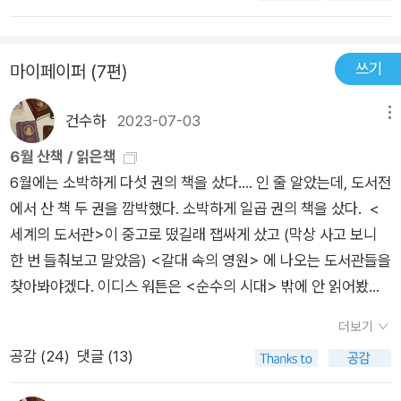
니다.그를 꼭 3급으로 보내야겠다는 열의와 다르게 작은 오해로
를 쓰는 우리들은 이런 말을 별 생각없이 자연스럽게 사용해왔
에 협박 당하면서 일하고 있어요. 그래서 그냥 외면하지 말고 새
인해 결국 고소를 당하고 마는데...​가을 학기는 '가은'의 이야기였
다. 그런데 만일 외국인이 우리나라 말을 배우면서 14가지나 되
상에 고소할 차례가 왔나보다 생각했습니다.
습니다.H대 어학당에서 단 두 명뿐인 지방대 출신이지만, 강의평
쓰기
마이페이퍼 (7편)
는 이유를 말할 때 쓰는 문법을 외워야 한다면 정말 미칠 것 같
가에서는 늘 1등을 하고, 학생에게 공개 고백을 받기도 하는 등 인
을 것이다. 그리고 그 문법을 일상 대화에서 자연스럽게 사용한다
기가 많은 2년 차 신입 강사입니다.그러던 어느 날.그녀에게 하나
건수하
2023-07-03
메뉴
는 것은 정말 말처럼 쉬운 일이 아닐 것이다. “한국어에는 왜 이
의 문자가 전달됩니다.바로 ​I saw your video​도대체 그녀에겐
유 문법이 많을까? 가은도 생각해본 적이 있었다. 한국 사람들
6월 산책 / 읽은책
무슨 일이 있었던 걸까...​겨울 학기는 '한희'의 이야기였습니다.2
은 아주 오래전부터 이유를 아주 중요하게 생각했던 것 같다고 가
6월에는 소박하게 다섯 권의 책을 샀다.... 인 줄 알았는데, 도서전
년 전 책임 강사로 H대 어학당에 들어왔고, 겨울 학기가 끝나면
은은 생각했다. 왜? 도대체 왜? 왜 그렇게 된 거야? 이유가 뭐
에서 산 책 두 권을 깜박했다. 소박하게 일곱 권의 책을 샀다. <
재계약을 앞두고 있습니다.이번 계약 연장을 하면 무기계약직이
야? 이유가 있을 거 아냐? 결과가 있으니 원인이 있는 게 당연하
세계의 도서관>이 중고로 떴길래 잽싸게 샀고 (막상 사고 보니
될 수 있는데 '임신'한 사실을 알게 됩니다.궂은일을 하면서도 일
잖아? 끊임없이 묻고 대답하다 보니 이렇게 많은 이유 표현이 생
한 번 들춰보고 말았음) <갈대 속의 영원> 에 나오는 도서관들을
을 하는 그녀.​그리고는 그 후 모두의 이야기...​'다른 강사분들도 잘
겨난 거 아닐까. 결과 표현은 ‘-(으) ㄴ 결과’, ‘-(으)ㄴ 끝에’, ‘-(으)
찾아봐야겠다. 이디스 워튼은 <순수의 시대> 밖에 안 읽어봤는
들으시기 바랍니다. 교육도 서비스입니다. 학생들이 돈을 내고,
ㄴ 나머지’ 정도로 적은 걸 보면 정작 결과에는 크게 관심이 없었
데, 반마취 상태 라는 제목이 마음에 들어서 샀다.<도둑맞은 집
여러분은 그 돈으로 일자리가 보장된다는 것을 잊지 마세요. 학생
더보기
던 것 같다. 결과는 하늘에 맡기겠다는 건가. 이미 벌어진 일에
중력>을 워낙 여러분이 언급하셔서 사고, 중반까지 즐겁게 읽었
이 갑이고 여러분이 을입니다. 학생이 없으면 여러분은 여기서 일
공감 (
24
)
댓글 (13)
는 순응하면서도, 그 일의 이유는 끝까지 파고들어야 직성이 풀리
으나... 이 책에 대해서조차 집중력을 발휘하지 못하고 말았다. ㅠ
할 수도 없어요.'...당신은 틀렸어. 우리는 정이야. 학생이 갑이고,
는 언어.(173)”“외국인 화자는 한국어 발음에서 거센소리와 된
ㅠ<전두환의 마지막 33년>. 요즘 한국 사회가 우울하다보니 이
당신이 을이고, 바로 옆에 의기양양한 표정으로 앉아 있는 책임