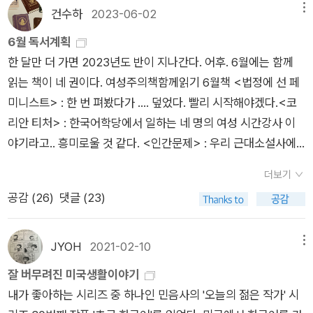
소리를 구별하기 어려워한다고 배웠다. ‘ㄱ,ㄷ,ㅂ,ㅈ’이 초성에 있
런 책도 사게 되고 (작가님을 내가 좋아하기 때문이기도 하다)여
건수하
2023-06-02
메뉴
강사들이 병이고, 나와 같은 평강사들은 정이야. 그러니까 당신이
는 경우 외국인 화자에게 ‘ㅋ,ㅌ,ㅍ,ㅊ’으로 들린다고 한다. 그래
성주의책같이읽기책 11월책 <파묻힌 여성>이 중고로 있길래 아
강평으로 우리를 자르겠다고 위협하면서도 죄책감을 가지지 않
6월 독서계획
서 외국인들이 ‘감사합니다’를 ‘캄사합니다’라고 말하고, ‘김
이 책 사면서 샀다.읽은 책은.. 완독한 책은 세 권이다. <코리안
는 거고, 여기 있는 강사들은 위협당하면 위협당하는 대로 당신
한 달만 더 가면 2023년도 반이 지나간다. 어후. 6월에는 함께
치’를 ‘킴치’라고 말하는 것이다. 그들의 귀에는 한국인이 ‘김
티처> <인간 문제>는 별로 쓸 말도 없고 이 때 컨디션이 좀 안
비위에 맞춰 멍청한 이야기만 하고 있는 거야. 나 역시 마찬가지
읽는 책이 네 권이다. 여성주의책함께읽기 6월책 <법정에 선 페
치’를 말할 때 ‘킴치’라고 발음하는 것으로, ‘감사합니다’를 말
좋아서 안 쓰고 넘어갔고 미괴오똑은 이 책이 너무 좋았어서, 글
고. - page 120 ~ 121​고학력 비정규직 여성 네 명의 이야기,하
미니스트> : 한 번 펴봤다가 .... 덮었다. 빨리 시작해야겠다.<코
할 때 ‘캄사합니다’라고 발음하는 것으로 들린다. 그래서 한국인
쓰느라 재독했다. 대체 6월에 뭐 했는가 생각해보면... 여행도 다
지만 비정규직 여성들의 일하는 이야기,아니, 여성들의 일하는 이
리안 티처> : 한국어학당에서 일하는 네 명의 여성 시간강사 이
이 ‘배트’를 말하면 외국인의 귀에는 ‘페트’라고 들리고 ‘조
녀왔고 바쁘기도 했고 컨디션도 안 좋았고 이것저것 손댄 책이 많
야기더 정확히 하자면 우리 현실 이야기였습니다.원장의 연설을
야기라고.. 흥미로울 것 같다. <인간문제> : 우리 근대소설사에
커’를 말하면 ‘초커’라고 들리는 것이다. 된소리를 구별하는 것
았다고 요약할 수 있겠다. 손댄 책은 뭐 여러 권이 있는데, 일단 6
들으며'까라면 까야지'라고 생각하며 어떻게든 오래 다니겠다고
서 최고의 리얼리즘 소설 (중 하나)로 꼽힌다는 소설. 김명순이나
은 더욱 어려워서 외국인 화자로서는 몇 년이 지나도 구별하지 못
월의 여성주의책읽기 <법정에 선 페미니스트>는 7월을 넘어와
더보기
결심하는 '선이'의 간절함도,'꼭 그렇게까지 해야겠니?'라는 동료
나혜석에 비해 강경애는 부유한 집안 출신이 아닌 농민의 딸이고
하는 경우가 많다고 한다. ‘굴’과 ‘꿀’을 구별할 수 없
다 읽었고 북펀딩은 예전에 했는데 이제야 손댄 <마거릿 생어의
공감 (
26
)
댓글 (23)
들의 시선에도 매번 학국어학당의 관습에 맞서는 '미주'의 정의로
작품 활동도 서울이나 평양에서 하지 않아 (간도에 오래 머물렀
고, ‘담’과 ‘땀’ 역시 똑같은 단어로 들린다. 세계에 존재하는 300
여성과 새로운 인류>.. 이건 전자책으로 출퇴근시 들었다. 하고
움도,'착하다'는 말을 칭찬으로 받아들이고 모든 것을 '운'으로 돌
던 것으로 안다) 덜 알려졌다고 한다. <소금>을 읽었을 때 문체
0여 개의 언어 중에서 ‘ㅅ’과 ‘ㅆ’을 구별하는 것은 한국어와 아프
싶은 말이 뭔지는 알겠는데 두 번 들었는데도 좀처럼 머리에 남는
리지만 그래서 타인의 불행 또한 '운이 없어서'라고 생각해버리는
가 간결하고 강하고.. 비극을 정말 리얼하게 그려냈다고 느꼈다.
JYOH
2021-02-10
메뉴
리카계의 언어 하나뿐이라고 하니, ‘사다’와 ‘싸다’를 다른 뜻으
게 없어서, 종이책으로 다시 읽어보려고 한다. 당시에는 나름 파
'가은'의 순진함도,한국어의 미래시제를 의심하며 갑질을 당하는
강경애의 대표작이라고 해서 읽어보기로. <안개 속의 영원> :
로 말하는 건 엄청나게 특이한 일인 것이다.(27)”
잘 버무려진 미국생활이야기
격적인 생각이었을텐데 지금은 그 정도는 아니지만, 읽어볼만한
것에도 갑질을 하는 것에도 익숙한 '한희'의 치열함도다 우리의
느슨한 책 모임 (같은 기간 동안 같은 책을 각자 읽는다는 의의만
내가 좋아하는 시리즈 중 하나인 민음사의 '오늘의 젊은 작가' 시
책이었다. 생어가 왜 우생학과 관련이 있다는 말이 나왔는지는 알
모습이었습니다.그래서 안타깝고 속상하고 분노가 치밀지만...여
두는) 에 내가 읽고 싶어서 추천. 책 모임(?)이 네 개네... 좀더 자