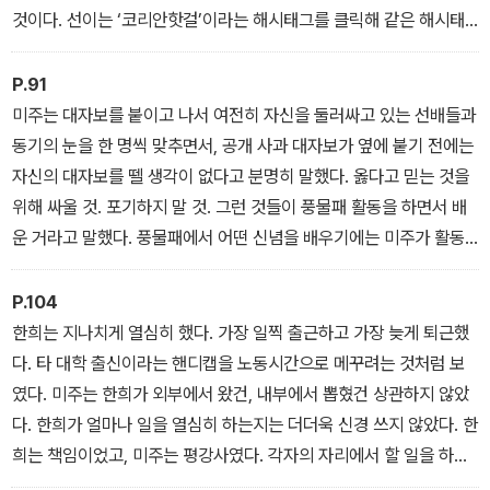
것이다. 선이는 ‘코리안핫걸’이라는 해시태그를 클릭해 같은 해시태
그를 단 게시물을 검색해보았다. 속옷만 걸치고 가슴을 드러낸 여자
들의 사진이 쏟아졌다. 숨이 턱 하고 막히는 것 같았다. 말도 안 돼. 선
P.91
이는 자신이 꽌에게 가르쳐주고 싶었던 단어, ‘부당하다’와 ‘모욕적이
미주는 대자보를 붙이고 나서 여전히 자신을 둘러싸고 있는 선배들과
다’를 떠올렸다. 꽌 씨, 이건 부당해요. 이건 정말 모욕적이에요. 내게
동기의 눈을 한 명씩 맞추면서, 공개 사과 대자보가 옆에 붙기 전에는
이런 이름을 붙이지 마세요. 그리고 미주의 목소리가 머릿속에서 울
자신의 대자보를 뗄 생각이 없다고 분명히 말했다. 옳다고 믿는 것을
렸다. ‘그냥 넘어가서는 안 될 것 같아요.’
위해 싸울 것. 포기하지 말 것. 그런 것들이 풍물패 활동을 하면서 배
운 거라고 말했다. 풍물패에서 어떤 신념을 배우기에는 미주가 활동
했던 기간이 너무 짧았다는 걸 지적하는 사람은 없었다.
P.104
한희는 지나치게 열심히 했다. 가장 일찍 출근하고 가장 늦게 퇴근했
다. 타 대학 출신이라는 핸디캡을 노동시간으로 메꾸려는 것처럼 보
였다. 미주는 한희가 외부에서 왔건, 내부에서 뽑혔건 상관하지 않았
다. 한희가 얼마나 일을 열심히 하는지는 더더욱 신경 쓰지 않았다. 한
희는 책임이었고, 미주는 평강사였다. 각자의 자리에서 할 일을 하면
그만이었다.