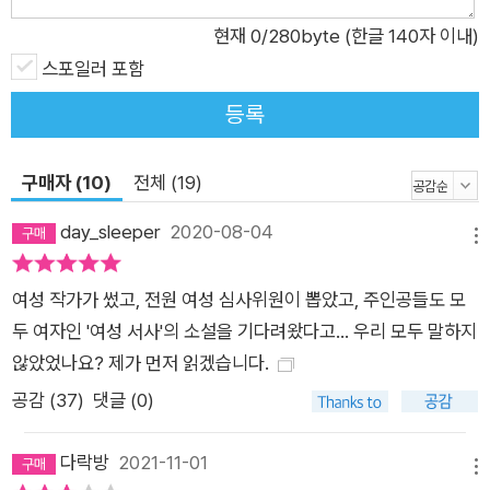
관습에 얽매이길 싫어하지만, 결코 학생들을 봐주는 법이 없기에
현재
0
/280byte (한글 140자 이내)
강의평가에서 좋은 점수를 받지 못한다. 이번 학기에서 2급을 맡
스포일러 포함
게 된 미주는 세 번이나 유급을 한 벨라루스 국적의 학생 니카를
등록
만나게 된다. 그를 꼭 3급으로 보내야겠다는 열의와 다르게 작은
오해가 그들의 관계를 망치게 되고, 미주는 결국 니카에게 고소를
구매자 (10)
전체 (19)
당하고야 만다. 순간 목뒤가 서늘했다. 니카가 아직도 자신을 노
려보는 것 같았다. 미주는 순간 니카를 향한 증오가 타오르는 것
day_sleeper
2020-08-04
메뉴
을 느꼈다. 니카가 도대체 왜 자신을 미워하는지 알 수 없었다. 미
주는 니카의 유창한 한국어를 듣고 감탄했던 것을, 니카의 필기에
여성 작가가 썼고, 전원 여성 심사위원이 뽑았고, 주인공들도 모
잘못 쓴 것이 없는지 살피고, 과제를 가장 먼저 챙겼던 것을 떠올
두 여자인 '여성 서사'의 소설을 기다려왔다고... 우리 모두 말하지
렸다. 그 모든 순간을 돌이켜 니카를 방임하고, 잘못된 필기를 비
않았었나요? 제가 먼저 읽겠습니다.
웃고, 과제물을 집어 던지고 싶었다. 니카가 그랬듯이. 미주는 주
공감 (
37
)
댓글 (0)
먹을 쥐었다. 손톱이 손바닥을 파고들도록 꽉 움켜쥐었다. 니카에
게 잠시 품었던 선의의 마음, 기대감 같은 것이 주먹 안에 있어서
다락방
2021-11-01
그것을 완전히 으깨버리려는 듯이. _본문 중에서 3부 가을 학기
메뉴