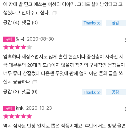
‘까라면 까야지’라고 생각하며 어떻게든 오래 다니겠다고 결심하
이 땅에 발 딛고 애쓰는 여성의 이야기. 그래도 살아남았다고 고
는 ‘선이’의 간절함도, ‘꼭 그렇게까지 해야겠니?’라는 동료들의
생했다고 안아주고 싶다.
시선에도 매번 한국어학당의 관습에 맞서는 ‘미주’의 정의로움도,
공감 (
4
)
댓글 (0)
‘착하다’는 말을 칭찬으로 받아들이고 모든 것을 ‘운’으로 돌리지
만 그래서 타인의 불행 또한 ‘운이 없어서’라고 생각해버리는 ‘가
방콕
2020-08-30
메뉴
은’의 순진함도, 한국어의 미래시제를 의심하며 갑질을 당하는 것
에도 갑질을 하는 것에도 익숙한 ‘한희’의 치열함도 일터에서 일
엄혹하다 새삼스럽지도 않게 흔한 현실이다 중산층이 사라진 지
을 하는 우리 안에 모두 존재한다. ‘우리는 지금 어떻게 살아가고
금 대부분의 20대의 모습이지 않을까 작가의 구체적인 문장들이
있나’를 살펴보며 《코리안 티처》를 읽어나가던 우리는 각자의 자
너무 좋다 참잘썼다 다음엔 무엇에 관해 쓸지 어떤 톤의 글을 쓰
리에서 너무도 열심히 살았던 네 명의 인물들이 저마다의 위기에
실지 궁금하다
봉착하는 걸 지켜보면서 “어떻게 살아가야 하나”라는 고민 앞에
공감 (
3
)
댓글 (0)
서고 만다. “일의 존엄이 없는 곳에 사람의 존엄도 없다는 사
실”을 기억하자는 서영인 평론가의 말은 그래서 더 아프게 다가
knk
2020-10-23
메뉴
온다. 그 어느 때보다 일하는 사람의 존엄에 대한 논의가 성숙한
지금이기에, 제25회 한겨레문학상 수상작인 《코리안 티처》가 바
역시 심사원 만장 일지로 뽑은 작품이에요! 후반에서는 펑펑 울면