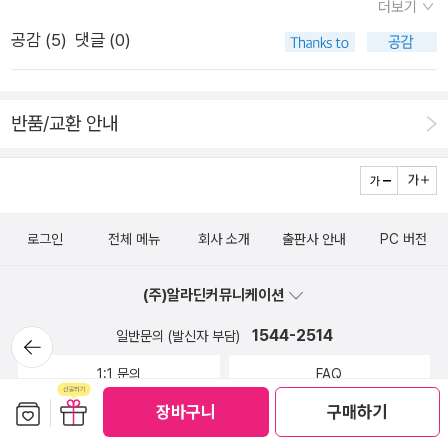
를 명문대학교 이름으로 채우려는 지원자들이 많기 때문이다. 실
더보기
좋았다. 시제와 인생을 엮은 고찰이나 인물의 양면성 등 부분 부
없는 시간 감옥의 죄수이기도 하다. 하지만 삶에는 가끔씩 카이로
제로 '코리안 티처'의 작가도 호주 어학원에서 해고 통보를 받았
공감 (
5
)
댓글 (0)
분 놀라운 원석의 흔적을 보이는 재능이 놀라운데, 이를 끝까지
스가 찾아오는데, 이를테면 화살이 날아가거나 아이가 태어나는
단다. 미국도 코로나 여파로 ESL 강사부터 시작해(그들이 바로
제대로 못 풀어낸 것이 아깝다. 상술한 부분에 대해서 다시 치열
순간 같은 것들이 그렇다. 이전과 이후가 갈라지고, 한번 일어나
미국에서 외국인을 상대로 영어를가르치는, 바로 한국어학당에
하게 고민하고, 장편소설가로서 실력을 쌓아서 다른 작품을 써 줬
면 결코 그 이전으로는 돌아갈 수 없는 시간.' (127-128쪽) 나에
서 외국인을 상대로 한국어를 가르치는 한국 사람들과 같은 부류
반품/교환 안내
으면 한다.독서실에서 혼자 공부를 하다가, 아침에 샤워를 하다
게 카이로스의 순간은 언제였을까 되짚어 보게 하던 대목.
의 사람들이다. 소위 굶는과-국문과-가 미국에서는 영문과인 것
가 배가 아픈 건 도무지 이유를 찾을 수 없었다. 아플 때는 길
이다.)서 다른 외국어를 가르치는 강사들까지 어느날 갑자기 조
을 걷다가도 주저앉을 정도로 심하게 아팠지만, 약을 먹으면 이
용하게 해고 통보를 받았다고 한다.(몇 년 전부터 내가 일했던 대
내 괜찮아지고는 해서 병원에 가지는 않았다. 그래서 시험장에
학에서 가장 낮은 직급에 속하는 시간 강사들이 비밀리에-학교가
로그인
전체 메뉴
회사 소개
출판사 안내
PC 버전
서 배가 아팠을때도 물도 없이 약을 씹어 먹었고, 이내 괜찮아지
불이익을 주는 방식으로 탄압해서- 노조를 결성하려는 시도가 있
리라 생각했다. 그러나 1교시에 시작된 복통은 2교시, 3교시까
었으나 코로나 여파로 유야무야되었다. 그전부터 소위 비인기 외
(주)알라딘커뮤니케이션
지 이어졌고 3교시에는비명을 지르지 않기 위해 이를 악물어
국어과 강사들은 개강 전날 가르칠 수업이 없어지거나 생기거나
1544-2514
뒤로가
일반문의 (발신자 부담)
야 하는 지경에 이르렀다. 선이는 식은땀을 흘리며 배를 움켜쥐었
기
했다. 그리고 아주 적은 보수를 받고 일해야 했다.) 그들이 여자
다. 정신을 잃을 것만 같았다. 감독관이 선이에게 다가와 괜찮냐
1:1 문의
FAQ
든, 남자든, 미국에 있든, 한국에 있든 사정은 오십보 백보다. 대
고 속삭였을 때 선이는 울고 있었다. 처음부터 3년을 계획하고 시
보관함담기
선물하기
학이라는, 자본이라는 논리가 교육에 들어왔을 때(하긴 다른 분
장바구니
구매하기
작한 시험이었다. 그날이 마지막이었고, 선이는 자신이 모두 망쳐
중고매장 위치, 영업시간 안내
야에 들어가도 마찬가지지만) 이런 일이 벌어진다. '코리안 티처'