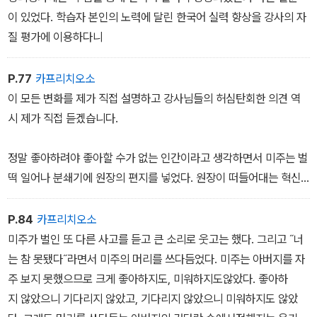
신이 모두 망쳐버렸다는 것을 알았다.
이 있었다. 학습자 본인의 노력에 달린 한국어 실력 향상을 강사의 자
모교 취업지원팀에서 한국어 강사 국가고시 대비 과정이 개설된다는
질 평가에 이용하다니
메일을 받았을 때 선이는 시험이라면 지긋지긋하다고 생각했지만 사
실 시험공부 말고는 할 줄 아는 게 없었다.
P.77
카프리치오소
이 모든 변화를 제가 직접 설명하고 강사님들의 허심탄회한 의견 역
시 제가 직접 듣겠습니다.
정말 좋아하려야 좋아할 수가 없는 인간이라고 생각하면서 미주는 벌
떡 일어나 분쇄기에 원장의 편지를 넣었다. 원장이 떠들어대는 혁신
과 진보, 변화가 뭔지는 미주도 대충 알고 있었다.
지난 학기에 베트남 학생들이 집단 도주했을 때, 원장이 이게 모두 관
P.84
카프리치오소
리 부족이라며 복도에까지 들릴 정도로 소리를 질렀다는 말이돌았
미주가 벌인 또 다른 사고를 듣고 큰 소리로 웃고는 했다. 그리고 ˝너
다. 원장이 직접 에이전시에 전화해서 책임지라고 소리쳤고, 에이전
는 참 못됐다˝라면서 미주의 머리를 쓰다듬었다. 미주는 아버지를 자
시에서 깡패들을 고용해 베트남 커뮤니티를 뒤지고 있다는 말도 돌았
주 보지 못했으므로 크게 좋아하지도, 미워하지도않았다. 좋아하
다. 시골 공장에 숨어서 일하는 학생을 발견하면 깡패 둘이서 양팔
지 않았으니 기다리지 않았고, 기다리지 않았으니 미워하지도 않았
을 하나씩 잡아 그대로 공항으로 끌고 간다고 했다.