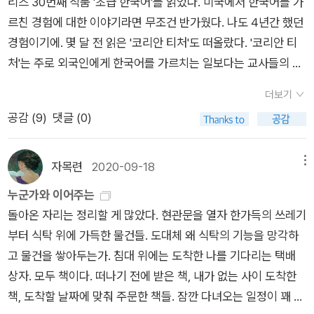
리즈 30번째 작품 '초급 한국어'를 읽었다. 미국에서 한국어를 가
법 했다, 책에서는 저자의 그런 의도가 보이지 않으나 결과적으로
전히 우리는 그 사회에 살아가고 있고 치사하지만 살아가야 함,
유롭게 읽고 싶은 생각이 있지만, 어째 정리할 수 있는 게 없다. 6
르친 경험에 대한 이야기라면 무조건 반가웠다. 나도 4년간 했던
악용될 수도 있었겠다는 생각이 든다. 나의 집중력은 도둑맞은
버티고 있음에 우리라도 지속적인 관심과 목소리가 필요함을 절
월, 7월, 8월... 다 바빠서 바빠야해서 목록에 추가하는 게 좀 부담
경험이기에. 몇 달 전 읽은 '코리안 티처'도 떠올랐다. '코리안 티
정도가 많이 심해서, 이 책조차 집중해서 읽지 못할 정도였다... 7
실히 깨닫게 되었습니다.​그녀들의 '가르침'.결국 우리 사회를 '가
된다. 그렇지만 읽겠다고 하고 다 읽은 적도 없으니 뭐..그동안 읽
처'는 주로 외국인에게 한국어를 가르치는 일보다는 교사들의 처
월엔 끝내야지. 그리고 <암컷들>과 <갈대 속의 영원> 재미있
리켜' 목소리로 우리에게 '가르쳐' 주었습니다.마치 선이가 학생
어보겠다고 쓴 건 어느새 다 잊어버렸고 (다시 찾아보고 싶지 않
우에 주목한 작품이었다. '초급 한국어'는 어떻게 다르고 얼마나
게 읽고 있다. <갈대 속의 영원>은 빨리 읽으려면 하루 만에도
들에게 했던 것처럼...​선이는 숨을 고르고 바로 수업에 돌입했다.
고) 요즘 정치 때문에 스트레스를 많이 받아서, 읽던 <좌파의 길
더보기
비슷할까.'초급 한국어'는 살짝살짝 이것저것 가볍게 잘 버무린
읽겠는데 그렇게 빨리 읽어버리고 싶지 않아서 아껴 읽고 있다.읽
학생들에게 형용사를 가르쳐야 했다. '좋다'와 '나쁘다'를 가르치
> 그리고 <고통에 응답하지 않는 정치>를 읽기로. 미괴오똑을
공감 (
9
)
댓글 (0)
경장편 소설 같다는 느낌이었다. 미국에서의 외국인 노동자 생활,
고 나면 꼭 <밤의 도서관>을 다시 읽게 될 것 같은데 그것도 기
고, '많다'와 '적다'를 가르치고, '행복하다'와 '슬프다'를 가르치고,
다시 한 번 읽고 글을 쓰고 싶고, 딱히 읽고 싶지는 않지만 기다린
외국인에게 한국어를 가르치면서 알게 되는 것들, 미국의 한인교
대되고. 읽을 책 많은데 <독서의 역사>도 읽고 싶어질까봐 걱
'많다'와 '적다'를 가르치고, '행복하다'와 '슬프다'를 가르쳐야 했
다는 분들이 계셔서 <80년대생 학부모 ~> 를 마저 읽을 생각이
회 이야기 등은 꽤 심각하게 말할 수도 있는 것들도 많지만 문지
정.
자목련
2020-09-18
메뉴
다. 언젠가는 '정당하다'와 '부당하다'를, '감격스럽다'와 '모욕적이
다. (1/3쯤 읽었는데, 전문가 인터뷰가 챕터 뒤에 붙어있고 - 매
혁은 가볍게 가볍게 서술해 나간다. 심각해질 뻔하면 얼른 멈춘
다'를 가르칠 수 있을 것이다. 선이는 학생들이 그런 단어를 배울
누군가와 이어주는
챕터마다 붙어있는지는 모르겠다 - 챕터 내용 중에 그 전문가의
다. 그의 세계에서는 영주권을 보장받는 풀타임 렉쳐러 자리를 노
때 '부당하다'보다 '정당하다'가, '모욕적이다'보다 '감격스럽다'가
돌아온 자리는 정리할 게 많았다. 현관문을 열자 한가득의 쓰레기
인터뷰를 인용한 내용이 많아 중복되는 부분이 많다. 전문가 인터
린 비인간적 경쟁은 없고 운이 좋게 후보가 됐다가 당연한 듯 (영
더 한국 생활에 유용한 단어라고 느끼기를 바랐다. - page 47​그
부터 식탁 위에 가득한 물건들. 도대체 왜 식탁의 기능을 망각하
뷰 전문을 꼭 실어야 했을지.. 전문가들이 자신의 인터뷰가 미묘
주권이 없는 사람을 뽑을 경우 경제적 지원 명목으로 돈이 많이
리고 전한 메시지.​이제 한희에게는 미래시제가 필요했다. 온전한
고 물건을 쌓아두는가. 침대 위에는 도착한 나를 기다리는 택배
하게 편집되는 것을 우려했을지도 모르겠으나 (내 업무 분야에서
들기 때문에) 커미티 동의를 구하지 못해 자리를 잃고 귀국하게
미래가 필요했다. 의지에도, 추측에도 기대지 않는 하나의 완전한
상자. 모두 책이다. 떠나기 전에 받은 책, 내가 없는 사이 도착한
그런 사례를 많이 봤다) 중복 내용이 많은 것은 마음에 들지 않는
된다. 학생들을 가르치며 느끼는 애환은 없고 그저 객관적으로 한
사실로 존재하는 미래가 필요해졌다. - page 223​개인적으로 인
책, 도착할 날짜에 맞춰 주문한 책들. 잠깐 다녀오는 일정이 꽤 길
다) 오랫동안 기다려 단발머리님이 강추하셨던 <사랑의 가설>
국어를 바라보고 가르치며, 학생들의 과제나 활동에 대해서는 간