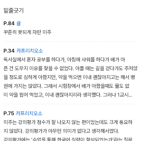
밑줄긋기
P.84
귤
꾸준히 못되게 자란 미주
P.34
카프리치오소
독서실에서 혼자 공부를 하다가, 아침에 샤워를 하다가 배가 아
픈 건 도무지 이유를 찾을 수 없었다. 아플 때는 길을 걷다가도 주저앉
을 정도로 심하게 아팠지만, 약을 먹으면 이내 괜찮아지고는 해서 병
원에 가지는 않았다. 그래서 시험장에서 배가 아팠을때도 물도 없
이 약을 씹어 먹었고, 이내 괜찮아지리라 생각했다. 그러나 1교시
에 시작된 복통은 2교시, 3교시까지 이어졌고 3교시에는비명을 지르
지 않기 위해 이를 악물어야 하는 지경에 이르렀다. 선이는 식은땀
P.75
카프리치오소
을 흘리며 배를 움켜쥐었다. 정신을 잃을 것만 같았다. 감독관이 선이
미주는 강의평가 점수가 잘 나오지 않는 편이었는데도 크게 동요하
에게 다가와 괜찮냐고 속삭였을 때 선이는 울고 있었다. 처음부터 3
지 않았다. 강의평가가 아무런 의미가 없다고 생각해서였다.
년을 계획하고 시작한 시험이었다. 그날이 마지막이었고, 선이는 자
강의평가에는 ‘수업을 통해 한국어 실력이 향상되었는가‘라는 질문