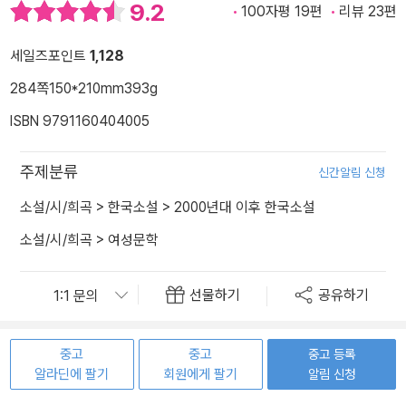
9.2
100자평 19편
리뷰 23편
세일즈포인트
1,128
284쪽
150*210mm
393g
ISBN 9791160404005
주제분류
신간알림 신청
소설/시/희곡
>
한국소설
>
2000년대 이후 한국소설
소설/시/희곡
>
여성문학
선물하기
공유하기
중고
중고
중고 등록
알라딘에 팔기
회원에게 팔기
알림 신청