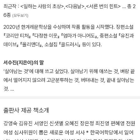
최근작 :
<일하는 사람의 초상>
,
<다음날>
,
<서른 번의 힌트>
… 총 2
6종
(모두보기)
2020년 한겨레문학상을 수상하며 작품 활동을 시작했다. 장편소설
『코리안 티처』 『다정한 이웃』 『엄마가 아니어도』, 중편소설 『유진과
데이브』 『올리앤더』, 소설집 『골드러시』 등이 있다.
서수진(지은이)의 말
‘살아남는 것’에 대해 쓰고 싶었다. 살아남기 위해 애쓰는 것, 벼랑 끝
에서 떨어지지 않으려 고군분투하는 것, 버텨내는 것, 끝내 살아남는
것.
소설을 쓰는 도중에 코로나바이러스 사태가 터졌다. 한국어학당의 규
출판사 제공 책소개
모가 크게 줄었고, 수많은 강사가 일자리를 잃었다. 나 역시 호주에서
강영숙 김유진 서영인 신샛별 오혜진 장은정 최진영 편혜영 전원
수업이 모두 취소되거나 무기한 연장되면서 실직 상태가 되었다. 벼
여성 심사위원이 뽑은 새로운 여성 서사 * 한국어학당에서 일어
랑 끝에서 소설을 쓰는 기분이었다.