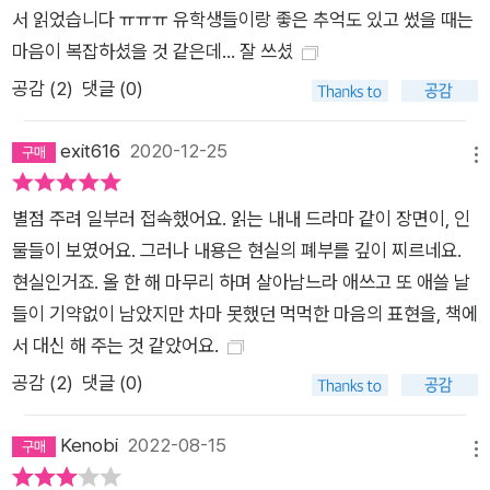
꾸어나갈 한국소설, 그리고 한국사회의 모습이 더욱 기대된다.
서 읽었습니다 ㅠㅠㅠ 유학생들이랑 좋은 추억도 있고 썼을 때는
마음이 복잡하셨을 것 같은데... 잘 쓰셨
공감 (
2
)
댓글 (0)
exit616
2020-12-25
메뉴
별점 주려 일부러 접속했어요. 읽는 내내 드라마 같이 장면이, 인
물들이 보였어요. 그러나 내용은 현실의 폐부를 깊이 찌르네요.
현실인거죠. 올 한 해 마무리 하며 살아남느라 애쓰고 또 애쓸 날
들이 기약없이 남았지만 차마 못했던 먹먹한 마음의 표현을, 책에
서 대신 해 주는 것 같았어요.
공감 (
2
)
댓글 (0)
Kenobi
2022-08-15
메뉴