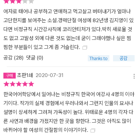
는 ‘가은’의 이야기다. 가은은 H대 어학당 2년 차의 신입 강사다.
여자로 태어나 공부하고 연애하고 먹고살고 버텨내기가 얼마나
H대 어학당에서 단 두 명뿐인 지방대 출신이지만, 강의평가에서
고단한지를 보여주는 소설.경력단절 여성에 82년생 김지영이 있
는 늘 1등을 하고, 학생에게 공개 고백을 받기도 하는 등 인기가
다면 비정규직 시간강사직에 코리안티처가 있다.딱히 새로울 것
높다. 그런 가은에게 어느 날 ‘I saw your video’라는 문자 하나
도 없고 고발성 외에 다른 것도 없는데 굳이 그래야했나 싶은 찜
가 전달된다. 완벽하게만 보이던 가은에겐 무슨 비밀이 있었던 걸
찜한 부분들이 있고 그게 좀 거슬린다.
까? 가은은 강사실을 둘러보았다. 몇몇 강사가 눈이 마주치자 웃
어 보였다. 왜 웃는 걸까? 동영상을 보았기 때문에? 몇몇 강사가
공감 (
28
)
댓글 (0)
가은의 눈을 피했다. 왜 눈을 피하는 걸까? 알아버렸기 때문에?
수군거리는 소리가 들렸다. 나에 대해서 이야기하는 걸까? _본문
초판1쇄
2020-07-31
메뉴
중에서 4부 겨울 학기는 ‘한희’의 이야기다. 한희는 2년 전에 책
임 강사로 H대 어학당에 들어왔고, 겨울 학기 이후 재계약을 앞
한국어어학당에서 일어나는 비정규직 한국어 여강사 4명의 이야
두고 있다. “왜 그렇게까지 일을 하세요, 남편이 있는데”라는 소
기이다. 작가의 실제 경험에서 우러나와서 그런지 인물의 묘사나
리까지 들으며 열심히 일했다. 이번에 계약 연장을 하면 무기계약
설명이 상세하게 그려져 가독성이 높다. 위태로운 4명의 각자 다
직이 되었다. 모든 게 순조롭게 흘러갔다. 임신을 했다는 사실을
른 사연과 배경을 가졌지만 한 곳을 향한다. 그것은 아직도 많이
알기 전까지는. 그리고 이야기는 다시 선이의 이야기로, 한국어학
바뀌어야 할 여성의 간절함의 이야기이다.
당 강사 모두의 이야기로 이어진다. 한희는 되갚아주고 싶었지만