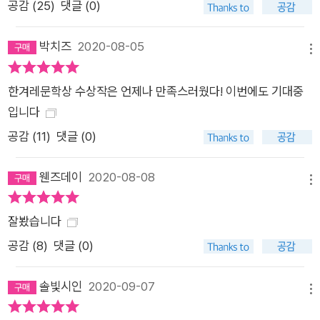
공감 (
25
)
댓글 (0)
그러지 않았다. 다만 더 열심히 해야겠다고 생각했다. 점심도 못
먹고 일하는 사람도 있는데, 시간이 없다느니 힘들다느니 하는 건
박치즈
2020-08-05
메뉴
다 핑계라고. 그러나 한희는 정말 시간이 없었고, 정말 힘이 들었
다. E대에서는 수업을 하면서 박사과정을 들었다. 수업을 한 후
한겨레문학상 수상작은 언제나 만족스러웠다! 이번에도 기대중
버스에서 김밥을 먹으면서 수업을 들으러 갔다. 왜 그렇게 열심히
입니다
일을 하냐고 물었던 사람들은 한희가 박사과정을 시작하자 박사
공감 (
11
)
댓글 (0)
까지 해서 뭘 하려는 거냐고 물었다. 그때도 한희는 자아실현 같
은 말도 안 되는 핑계를 댔지만, 여기서 살아남으려면 박사학위가
웬즈데이
2020-08-08
필요하다는 것을 알았다. H대 어학당만 봐도 50대 한국어 강사
메뉴
는 없었다. 박사학위와 책임 강사 경력으로 교수가 되어야 했다.
잘봤습니다
그게 아니면 아웃이다. _본문 중에서 고학력 비정규직 여성들의
공감 (
8
)
댓글 (0)
일하는 이야기 《코리안 티처》에는 고학력 비정규직 여성 네 명의
이야기다. 하지만, 그냥 비정규직 여성들의 이야기이기도 하며,
솔빛시인
2020-09-07
결국에는 일하는 여성들의 이야기이기도 하다. 소설 속 네 인물은
메뉴
일을 하는 우리들의 여러 마음을 보여준다. 원장의 연설을 들으며