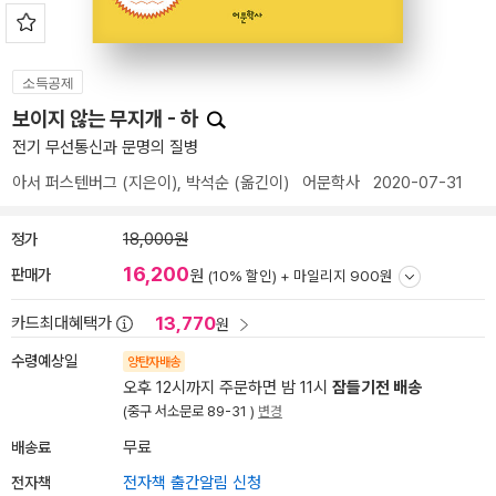
소득공제
보이지 않는 무지개 - 하
전기 무선통신과 문명의 질병
아서 퍼스텐버그
(지은이),
박석순
(옮긴이)
어문학사
2020-07-31
정가
18,000원
16,200
판매가
원
(10% 할인) +
마일리지 900원
13,770
카드최대혜택가
원
수령예상일
양탄자배송
오후 12시까지 주문하면 밤 11시
잠들기전 배송
(중구 서소문로 89-31 )
변경
배송료
무료
전자책
전자책 출간알림 신청