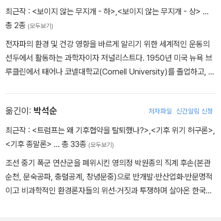
최근작 :
<보이지 않는 무지개 - 하>
,
<보이지 않는 무지개 - 상>
…
총 2종
(모두보기)
전자파의 환경 및 건강 영향을 바르게 알리기 위한 세계적인 운동의
선두에서 활동하는 과학자이자 저널리스트다. 1950년 미국 뉴욕 브
루클린에서 태어나 코넬대학교(Cornell University)를 졸업하고, 캘
리포니아대 어바인 분교 의과대학(University of California, Irvine
School of Medicine) 재학 중 엑스레이 과잉 노출 질환으로 인해 1
옮긴이:
박석순
저자파일
신간알림 신청
982년 학업을 중단하게 되었다. 이후 40년 가까이 지구와 생명의 전
기현상을 연구하면서, 무선통신기술의 유해성을 전 세계에 알리기 위
최근작 :
<트럼프는 왜 기후협약을 탈퇴했나?>
,
<기후 위기 허구론>
,
해 노력해오고 있다. 미국을 중심으로 한 “휴대전화 대책위원회(Cell
<기후 종말론>
… 총 33종
(모두보기)
ular Phone Task Force, www.cellphonetaskforce.org)”와
조선 중기 폭군 연산군을 폐위시킨 영의정 박원종의 직계 후손(본관
“지구와 우주에서 5G 중단을 위한 국제청원운동(International Ap
순천, 문숙공파, 충렬공계, 창녕문중)으로 반개발·반산업화·반문명적
peal, Stop 5G on Earth and in Space, www.5gspaceappea
이고 비과학적인 환경론자들의 위선·거짓과 투쟁하며 살아온 한국인
l.org)”을 설립하여 세계적인 활동을 주도해 오고 있다. 본서는 지금
최초의 환경과학 박사다. “인간 환경”, “부국 환경”, “과학 환경”을 이
까지 연구와 활동의 결정판이라 할 수 있으며, 1997년에 『우리 지구
념으로 “환경권 보호”, “국토 선진화”, “기후 변화 진실”을 추구해왔