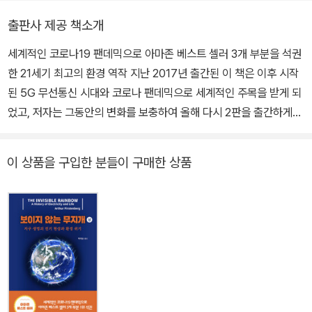
를 마이크로웨이브하다: 무선혁명의 환경영향(Microwaving Our P
다. 초등학교와 중학교는 경북 경산, 고등학교는 대구, 대학은 서울에
lanet: The Environmental Impact of the Wireless Revolutio
출판사 제공 책소개
서 공부했다. 대학원은 미국 럿거스대학교에서 환경과학 석사(1983
n)』을 저술하여 무선통신기술의 문제점을 도입 초기부터 제기하기도
세계적인 코로나19 팬데믹으로 아마존 베스트 셀러 3개 부분을 석권
년) 및 박사(1985년) 학위를 받은 후, 1988년 3월 한국과학재단 해
했다.
한 21세기 최고의 환경 역작 지난 2017년 출간된 이 책은 이후 시작
외유치과학자로 귀국하여 국내외 주요학술지에 150여 편의 논문을
된 5G 무선통신 시대와 코로나 팬데믹으로 세계적인 주목을 받게 되
게재하고, 30여 편의 저서와 역서를 출간했다. 서울대학교 재학 중
었고, 저자는 그동안의 변화를 보충하여 올해 다시 2판을 출간하게
전국대학생 학술대회에서 기초과학 최우수상(1979년), 한국과학재
되었다. 지난해 1판에 대한 한국어 판권을 계약했지만 이러한 과정을
단 이달의 과학기술인상(2007년), 대통령 녹색성장 표창(2013년)
거치면서 2판 역서를 원서와 비슷한 시기에 출간하게 되었다. 번역
등을 수상했다. 미국 럿거스대 환경과학과 박사후연구원, 프린스턴대
이 상품을 구입한 분들이 구매한 상품
작업의 대부분이 세계가 코로나 대재앙을 겪고 있는 시기에 이루어진
토목환경공학과 객원교수, 제17대 국립환경과학원 원장 등으로 일했
관계로 저자가 보낸 “코로나 팬데믹에 즈음하여 한국 독자들에게”라
으며, 제11대 (사)한국환경교육학회 회장, 청와대 국가교육과학기술
는 글을 본 역서에 실을 수 있는 행운도 얻었다. 저자는 이 글에서 코
자문위원, 대통령 녹색성장위원, 이화여대 연구처장 및 산학협력단장
로나바이러스는 5G가 직접적으로는 유발하지 않았다고 생각하지만,
등을 역임했다. 현재 자유환경포럼 대표, 세계기후지성인재단 한국
1918년 스페인 독감과 유사한 점이 눈에 띄며 코로나바이러스 양성
대사, 미국 이산화탄소연맹 국제회원 등으로 활동하며, 유튜브 “박석
반응자들이 보이는 후각 상실이나 심혈관 질환 증후 등은 지구의 전
순의 환경TV”를 운영하고 있다.
자기 환경 교란과 깊은 관련이 있음을 지적하고 있다. 또 지금의 5G
와 통신위성 발사는 스페인 독감 당시 과도한 전파기술 사용으로 인