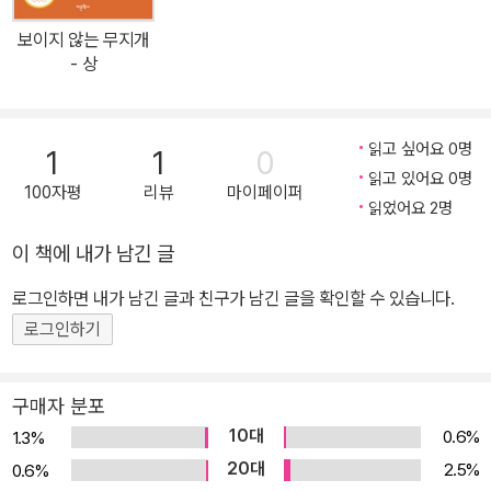
해 급증한 지구의 전자기 환경 변화 수준에 이르렀음을 경고하고 있
보이지 않는 무지개
다. 저자는 지난 20세기 백 년 동안 전기와 전파 사용은 박테리아와
- 상
바이러스로 인한 모든 질병보다 더 많은 인류를 병들게 하고 목숨을
앗아갔음을 전하고 있다. 이 책의 12, 13, 14장에 기술하고 있듯이 심
장 질환, 당뇨병, 암은 19세기에 인간이 만든 전기가 널리 사용되기
읽고 싶어요 0명
1
1
0
이전에는 매우 드문 질병이었다. 오늘날 이러한 질병은 휴대전화, 중
읽고 있어요 0명
100자평
리뷰
마이페이퍼
계기 안테나, 와이파이, 무선 컴퓨터, 기타 무선기기 및 기반시설에서
읽었어요 2명
방출되는 전자파 방사선의 거대한 물결이 우리의 생명계를 침수시킴
이 책에 내가 남긴 글
으로 인해 주로 발생하고 있다. 2020년 현재, 하늘에는 수천 개의 통
로그인하면 내가 남긴 글과 친구가 남긴 글을 확인할 수 있습니다.
신위성이 떠있고 땅에는 수백만 개의 전파 중계기와 수십억 개의 칩
과 안테나가 있는 전자파 방출 기기들이 있다. 지금 지구와 우주에서
로그인하기
벌어지고 있는 무선통신기술로 인한 전자기 환경 교란은 자연생태계
와 우리 생명에 심각한 위협을 가하고 있다. 여기에 고대로부터 지구
구매자 분포
전자기 환경의 교란으로 발생했던 인플루엔자 팬데믹이 세계를 공황
10대
0.6%
1.3%
상태에 빠지게 했다. 이러한 시대적 상황으로 인해 이 책이 해외에서
20대
2.5%
0.6%
높이 평가받고 아마존 베스터 셀러 3개 부분 1위를 석권하고 있다.