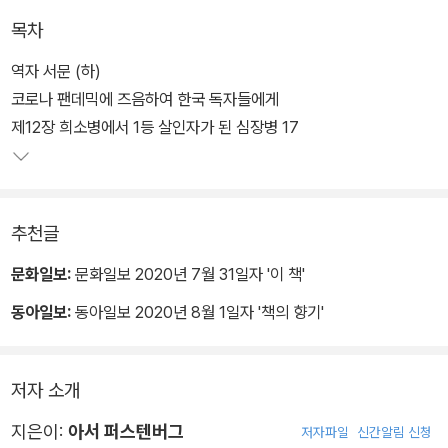
목차
수백 년에 걸쳐 세계 곳곳에 남겨진 방대한 자료를 찾아서 참고문헌
으로 정리하고 이를 바탕으로 책의 내용 하나하나를 검증해나가고 있
역자 서문 (하)
다. 여기서 밝혀진 많은 사실들은 그동안 당연한 질병으로 알았던 우
코로나 팬데믹에 즈음하여 한국 독자들에게
리를 무척 놀라게 한다. 저자는 5G 스마트폰, 인공위성, 초고속 무선
제12장 희소병에서 1등 살인자가 된 심장병 17
인터넷 등으로 인해 미래 사회에서 일어날 거대한 지구 전자기 환경
교란에 대해 심각한 우려를 표하면서 책을 마무리하고 있다.
추천글
2판에 추가된 신체적 성장과정 동안 휴대전화를 처음으로 사용한 밀
레니얼 세대의 충격적인 건강 악화와 세계 모든 곳에 초고속 인터넷
문화일보:
문화일보 2020년 7월 31일자 '이 책'
통신망을 보급하기 위한 수많은 인공위성 발사가 야기할 지구 전자기
동아일보:
동아일보 2020년 8월 1일자 '책의 향기'
장 교란은 우리 모두 주시해야 할 내용이다.
저자 소개
지은이:
아서 퍼스텐버그
저자파일
신간알림 신청