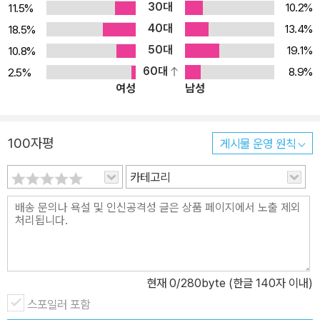
30대
10.2%
11.5%
40대
13.4%
18.5%
50대
19.1%
10.8%
60대
8.9%
2.5%
여성
남성
100자평
게시물 운영 원칙
카테고리
현재
0
/280byte (한글 140자 이내)
스포일러 포함