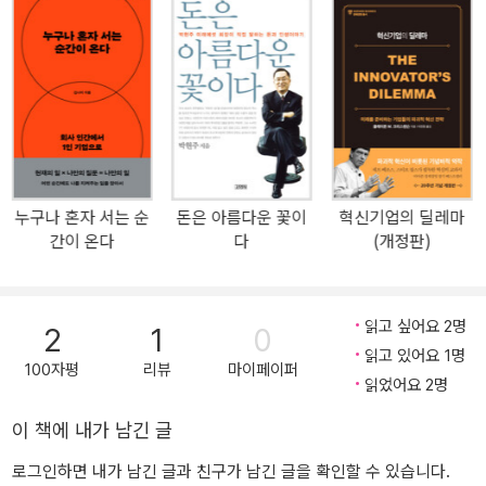
이기도 하다. 본엔젤스는 한국 최초의 초기 단계 벤처캐피털로, 지금
까지 100개 이상의 스타트업에 직·간접적으로 투자했다. 저자가 스타
트업 투자자로서 활동하면서 한국의 (예비) 창업자나 스타트업 관계
자를 위해 쓴 책이 바로 《장병규의 스타트업 한국》이다. 왜 ‘스타트업
한국’인가? 첫째로는 앞서 밝힌 대로, 저자가 10년 이상 스타트업 투
자자로 활동하면서 겪은 한국의 현실이 반영됐기 때문이다. 스타트업
과 관련된 책들 다수는 실리콘밸리를 토대로 하는데, 한국과 미국은
교육, 문화, 사회 기반, 법적 체계 등이 다릅니다. 경영과 사업과 관련
누구나 혼자 서는 순
돈은 아름다운 꽃이
혁신기업의 딜레마
된 상당히 많은 책들은 대기업을 가정하는데, 스타트업은 대기업과
간이 온다
다
(개정판)
본질적으로 상당히 다른 동작 원리를 가집니다(6쪽). 미국의 실리콘
밸리가 아닌 한국에서 스타트업을 한다는 것, 스타트업에서 일한다는
것이 어떤 의미인지 한국의 현실에 맞춰 설명했다. 특히 저자의 가족
읽고 싶어요 2명
2
1
0
을 포함해 한국의 창업자나 관계자의 가족이 스타트업을 좀 더 명확
읽고 있어요 1명
하게 이해하도록 <창업자와 스타트업 구성원의 가족이 자주 하는 질
100자평
리뷰
마이페이퍼
읽었어요 2명
문>이라는 독립 섹션을 책 앞부분에 실었다. 둘째로는 스타트업의 번
창과 한국의 발전을 기원하는 저자의 바람이 반영됐기 때문이다. 저
이 책에 내가 남긴 글
자는 더 많은 사람들이 시행착오와 실패의 과정인 스타트업에 도전하
로그인하면 내가 남긴 글과 친구가 남긴 글을 확인할 수 있습니다.
고, 이를 통해 한국 스타트업 생태계, 나아가 한국이 발전하기를 바라