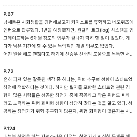
렇기에 스타트업에 대한 이야기를 들으면 비상식적으로 느껴지는 것
이 당연할 수 있다. - <스타트업> 중에서
P.67
남세동은 사회생활을 경험해보고자 카이스트를 휴학하고 네오위즈에
인턴으로 합류했다. 1년을 예정했지만, 원클릭 로그(log) 시스템을 업
그레이드하는 6개월 정도의 업무가 끝나자 딱히 할 일이 없었다. 게
다가 남은 기간에 할 수 있는 독립적인 개발 업무도 없었다.
어떤 일을 해도 괜찮다고 하기에 신승우 선배의 도움으로 독특한 서
버 구조를 가진 웹 기반의 채팅 서비스를 만들기 시작했다.
처음에는 원클릭 채팅으로 명명된 해당 서비스가 훗날 세이클럽이 될
P.72
것이라고는, 독특한 비즈니스 모델을 전 세계 최초로 탄생시킬 것이
흔히 퍼져 있는 잘못된 생각 중 하나는, 위험 추구형 성향이 스타트업
라고는 누구도 상상하지 못했다. 개발과 서비스가 즐거웠을 뿐이었
창업에 적합하다는 것이다. 하지만 필자를 포함한 스타트업 관련 경
다. - <STARTUP STORY | 네오위즈> 중에서
험이 많은 사람들은 성공한 창업가 중에 꼼꼼하고 작은 위험도 피하
려고 노력하는 위험 회피형 성향이 상당히 많다는 것을 알고 있다. 성
공하는 창업가가 위험 추구형이 많은지, 위험 회피형이 많은지는 사
실 중요하지 않을 수 있다. 오히려 스타트업을 창업해서 성공하는 사
람들의 유형이 다양하다고 보는 것이 바람직하다. 각자의 방식으로
P.124
승부하는 것이다. - <나와 스타트업> 중에서
대부분 창업을 하는 자연스러운 이유는, 창업자가 인식한 문제를 해