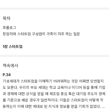
그는 한국의 대표적인 창업 투자자 중 한 명으로, 본엔젤스 공동 창업
자이기도 하다. 본엔젤스는 한국 최초의 초기 단계 벤처캐피털로, 지
금까지 100개 이상의 스타트업에 직·간접적으로 투자했다. 저자가 스
목차
타트업 투자자로서 활동하면서 한국의 (예비) 창업자나 스타트업 관
프롤로그
계자를 위해 쓴 책이 바로 <장병규의 스타트업 한국>이다.
창업자와 스타트업 구성원의 가족이 자주 하는 질문
1장 스타트업
책속에서
P.34
기성세대가 스타트업을 이해하기 어려워하는 것은 어쩌면 당연할지
도 모른다. 우리의 부모 세대는 학교 교육이나 미디어 등을 통해 기업
과 경제에 대한 상식을 얻을 때 제조업 중심 혹은 대기업 주도의 경제
를 기준으로 배운 경우가 일반적이다. 이들은 스타트업이 어떻게 작
동하는지 이에 대한 제대로 된 지식과 정보를 얻을 기회가 없었다. 그