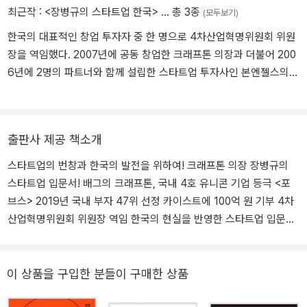
최근작 :
<장병규의 스타트업 한국>
… 총 3종
(모두보기)
한국의 대표적인 창업 투자자 중 한 명으로 4차산업혁명위원회 위원
장을 역임했다. 2007년에 공동 창업한 크래프톤 의장과 더불어 200
6년에 2명의 파트너와 함께 설립한 스타트업 투자사인 본엔젤스의
고문도 맡고 있다. 2006년에 검색 스타트업인 첫눈을 NHN에 매각했
으며, 1996년에 네오위즈를 공동 창업했다. 1991년에 카이스트에
입학하여 전산학과를 졸업했다.
출판사 제공 책소개
스타트업의 번창과 한국의 발전을 위하여! 크래프톤 의장 장병규의
스타트업 입문서! 배그의 크래프톤, 국내 4호 유니콘 기업 등극 <포
브스> 2019년 국내 부자 47위 선정 카이스트에 100억 원 기부 4차
산업혁명위원회 위원장 역임 한국의 현실을 반영한 스타트업 입문서
2000년대 초반 채팅 열풍을 몰고 온 ‘세이클럽’의 네오위즈와 현재
전 세계적으로 인기를 끄는 게임인 ‘배틀그라운드’의 크래프톤을 공동
창업한 장병규 저자의 한국의 현실을 반영한 스타트업 입문서다. 그
이 상품을 구입한 분들이 구매한 상품
는 한국의 대표적인 창업 투자자 중 한 명으로, 본엔젤스 공동 창업자