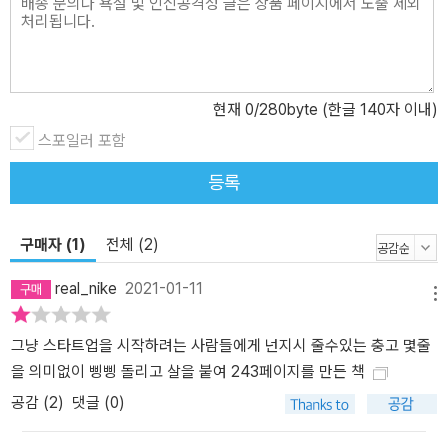
게 이해하도록 했다. 스타트업의 3가지 역설적 진실! 1. 스타트업의
성공은 비정형적이다. 2. 스타트업의 평균은 실패다. 3. 스타트업 창
업자는 오늘을 살아야 한다.
현재
0
/280byte (한글 140자 이내)
스포일러 포함
등록
구매자 (1)
전체 (2)
real_nike
2021-01-11
메뉴
그냥 스타트업을 시작하려는 사람들에게 넌지시 줄수있는 충고 몇줄
을 의미없이 삥삥 돌리고 살을 붙여 243페이지를 만든 책
공감 (
2
)
댓글 (0)