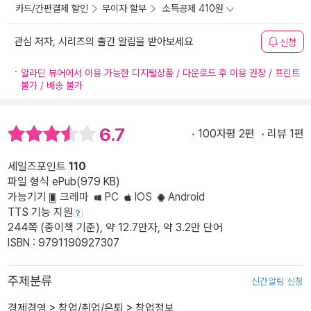
카드/간편결제 할인
무이자 할부
소득공제 410원
관심 저자, 시리즈의 출간 알림을 받아보세요
신청
알라딘 뷰어에서 이용 가능한 디지털상품 / 다운로드 후 이용 권장 / 프린트
불가 / 배송 불가
6.7
100자평 2편
리뷰 1편
세일즈포인트
110
파일 형식 ePub(979 KB)
가능기기
크레마
PC
IOS
Android
TTS 기능 지원
244쪽 (종이책 기준), 약 12.7만자, 약 3.2만 단어
ISBN : 9791190927307
주제분류
신간알림 신청
경제경영
>
창업/취업/은퇴
>
창업정보