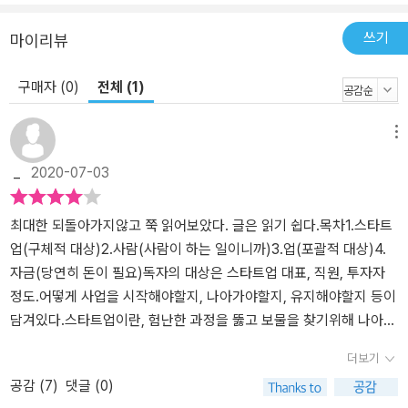
쓰기
마이리뷰
구매자 (0)
전체 (1)
메뉴
_
2020-07-03
최대한 되돌아가지않고 쭉 읽어보았다. 글은 읽기 쉽다.목차1.스타트
업(구체적 대상)2.사람(사람이 하는 일이니까)3.업(포괄적 대상)4.
자금(당연히 돈이 필요)독자의 대상은 스타트업 대표, 직원, 투자자
정도.어떻게 사업을 시작해야할지, 나아가야할지, 유지해야할지 등이
담겨있다.스타트업이란, 험난한 과정을 뚫고 보물을 찾기위해 나아가
는 과정이랄까.보물을 찾으면 제일 좋고, 찾지 못하더라도 그 과정에
더보기
서 많은 것을 배울 수 있다.
공감 (
7
)
댓글 (0)