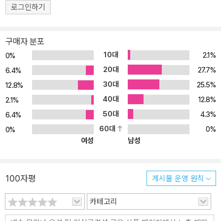
로그인하기
는 마음을 책에 담았다. 스타트업과 스타트업을 한다는 것 스타트업
은 사회의 혁신과 발전을 위한 메커니즘 중 하나다. 네이버나 배달의
민족이 그 대표적인 예다. 스타트업은 기존에 없거나 기존 방식을 변
구매자 분포
화시키거나 새로운 가치를 창출하는 사업이기 때문에 그만큼 실패 확
10대
2.1%
0%
률이 높은 것도 사실이다. 그렇다면 스타트업을 하지 말아야 할까? 저
20대
27.7%
6.4%
자는 그렇지 않다고 말한다. 스타트업의 실패와 창업자 혹은 구성원
30대
25.5%
12.8%
의 실패를 분리해서 보아야 하기 때문이다. 스타트업의 실패 여부를
40대
12.8%
떠나 창업자 혹은 구성원은 스타트업을 통해 급성장할 수 있다. 심지
2.1%
어 스타트업이 실패해 이직하더라고 실무적인 역량이 급속히 향상됐
50대
4.3%
6.4%
기 때문에 대기업에서 높은 연봉을 받을 수 있다! 창업자는, 창업자 가
60대
0%
0%
족은, 스타트업의 성공과 실패를 이야기하기보다 창업자 스스로 많이
여성
남성
배우고 있는지, 매일 성장하고 있는지 등을 질문해야 합니다(17쪽).
책의 구성에 대해 1장에서는 스타트업의 개념과 3가지 역설적 진실에
대해, 2∼4장에서는 한국의 스타트업을 각각 ‘사람, 업, 자금’의 측면
100자평
게시물 운영 원칙
에서 설명한다. 각 장의 끝에는 네오위즈, 조이코퍼레이션, 소개요, 우
카테고리
아한형제들 등 4개 스타트업의 초창기 실제 사례를 소개해 독자들이
‘사람, 업, 자금’이 현장에서 구체적으로 어떻게 작동하는지 좀 더 쉽