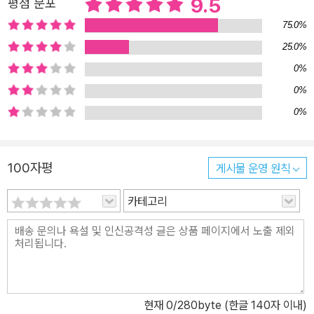
9.5
평점 분포
해제와 다쓰미 요시히로 본인이 생전에 쓴 연보를 수록하여 이 책 한
권으로 다쓰미 요시히로라는 작가, 그리고 극화의 세계를 이해할 수
75.0%
있도록 구성되었다. 다쓰미 요시히로가 극화를 통해서 그리고자 했던
25.0%
건 현실이었다. 다쓰미의 만화에는 가난, 고독, 소외 등이 날카롭게 그
0%
려진다. 주인공들은 거창한 인물들이 아니라 비루한 인물들이며, 현
0%
실의 우리가 그러하듯 모순을 안고 있다. 작품들은 만화가 그려진 19
0%
70년대의 시대상을 그대로 담으면서도, 그려진 이야기는 시대를 뛰
어넘어서 독자들에게 복잡한 감정을 가지게 만들며, 만화적인 재미도
놓지 않는다. 이것이 그의 작품들이 ‘비루함의 엔터테인먼트’라 불리
100자평
게시물 운영 원칙
면서 세계 만화 독자들의 가슴에 충격을 줄 수 있었던 요인일 것이다.
카테고리
『동경 표류일기』는 만화를 사랑하는 독자뿐만 아니라, 예술과 현실의
관계에 대해서 생각하는 독자라면 꼭 한 번 읽어보아야 할 고전 중의
고전이다.
현재
0
/280byte (한글 140자 이내)