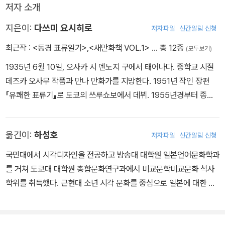
저자 소개
지은이:
다쓰미 요시히로
저자파일
신간알림 신청
최근작 :
<동경 표류일기>
,
<새만화책 VOL.1>
… 총 12종
(모두보기)
1935년 6월 10일, 오사카 시 덴노지 구에서 태어나다. 중학교 시절
데즈카 오사무 작품과 만나 만화가를 지망한다. 1951년 작인 장편
『유쾌한 표류기』로 도쿄의 쓰루쇼보에서 데뷔. 1955년경부터 종래
의 만화의 기법이 성에 차지 않아 새로운 기법을 모색. 데포르메나 웃
음을 배제하고 보다 리얼리스틱한 작풍을 확립. 1957년 말, 이 새로
옮긴이:
하성호
저자파일
신간알림 신청
운 기법을 스스로 ‘극화’라 명명한다. 1959년 초두에 ‘극화 붐’이 일
어나지만, 원래의 의미를 잃은 ‘극화’에 환멸을 느낀다. 업계에 등을
국민대에서 시각디자인을 전공하고 방송대 대학원 일본언어문화학과
돌리고 사회의 밑바닥으로 눈길을 옮긴 의욕작을 발표. 이들 작품은 1
를 거쳐 도쿄대 대학원 총합문화연구과에서 비교문학비교문화 석사
980년대 이후 해외에서 높이 평가받아, 국제적인 코믹 페스티벌에
학위를 취득했다. 근현대 소년 시각 문화를 중심으로 일본에 대한 지
다수 노미네이트된다. 2008년 자전적 장편 작품 『극화표류』가 출판
식을 쌓아 이를 번역 작업에 살리기 위해 노력하고 있다. 주요 번역작
되자 일본 내외에서 화제를 불러 영어, 스페인어, 인도네시아어, 프랑
으로 『효게모노』 『에도의 장인들–간다 고쿠라초 이야기-』 『지. -지구
스어로 번역되었으며 현재도 해외에서 번역 출판 제안이 끊이지 않는