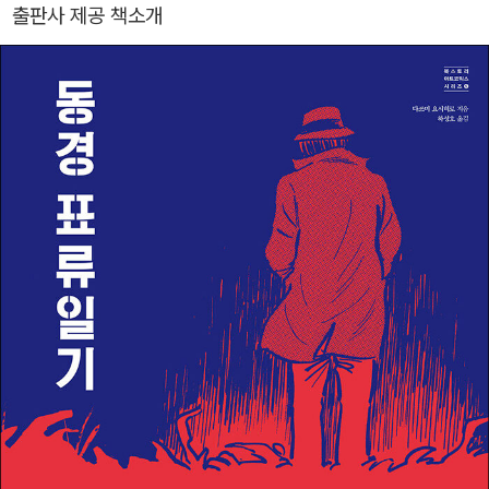
의 운동에 대하여-』 『건강하고 문화적인 최저한도의 생활』 등이 있
출판사 제공 책소개
다. 또한 2009년 이 작품이 제13회 데즈카 오사무 문화상에서 대상
다.
을 수상한다. 2011년 싱가포르의 에릭 쿠 감독에 의해 『극화표류』와
70년대의 단편을 원작으로 삼은 애니메이션 영화 <동경 표류일기>
(원제 : TATSUMI)가 제작되어, 제64회 칸 국제영화제에서 ‘주목할
만한 시선’ 부문에 노미네이트되어 화제를 부른다. 2015년 3월 7일
18시 49분, 악성 림프종으로 영면. 향년 79세. 대표작 『극화표류』
『대발견』 『대발굴』(세이린코게이샤 간) 외. 진정한 오리지널리티를
지닌, 만화사상 가장 중요한 작가 중 한 사람이었다.