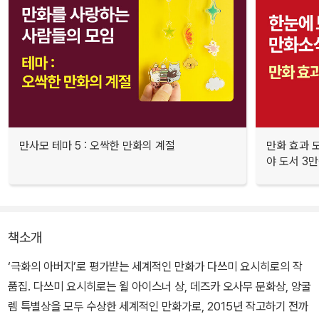
만사모 테마 5 : 오싹한 만화의 계절
만화 효과 모
야 도서 3만
책소개
‘극화의 아버지’로 평가받는 세계적인 만화가 다쓰미 요시히로의 작
품집. 다쓰미 요시히로는 윌 아이스너 상, 데즈카 오사무 문화상, 앙굴
렘 특별상을 모두 수상한 세계적인 만화가로, 2015년 작고하기 전까