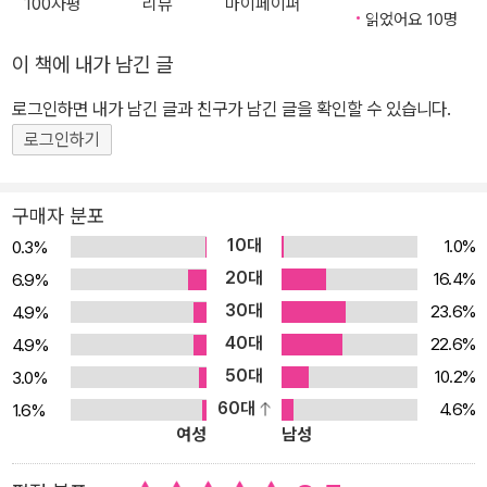
100자평
리뷰
마이페이퍼
수 있었다. ‘극화의 아버지’로 평가받는 세계적인 만화가 다쓰미 요시
읽었어요 10명
히로의 작품집인 『동경 표류일기』가 북스토리에서 출간되었다. 다쓰
이 책에 내가 남긴 글
미 요시히로는 윌 아이스너 상, 데즈카 오사무 문화상, 앙굴렘 특별상
을 모두 수상한 세계적인 만화가로, 2015년 작고하기 전까지도 왕성
로그인하면 내가 남긴 글과 친구가 남긴 글을 확인할 수 있습니다.
하게 창작 활동을 하던 거장이었다. 그런 다쓰미 요시히로의 작품들
로그인하기
을 싱가포르의 에릭 쿠 감독이 <동경 표류일기>라는 애니메이션 영
화로 만들었고, 이 영화는 칸 영화제 ‘주목할 만한 시선’ 부문에 공식
구매자 분포
초청되면서 화제를 불러일으켰다. 이번에 한국에 출간된 『동경 표류
10대
1.0%
0.3%
일기』는 영화화된 단편들을 뼈대로 삼아 만들어진, 다쓰미 요시히로
20대
16.4%
6.9%
의 대표작 선집이라 할 수 있다. 비루함의 엔터테인먼트, 현실을 반영
30대
23.6%
4.9%
한 만화 ‘극화’ 『동경 표류일기』에는 1970년대에 발표된 다쓰미 요
40대
시히로의 작품 9편이 수록되어 있다. 미군을 상대로 몸을 파는 여자
22.6%
4.9%
와 비겁한 아버지의 이야기를 그린 「굿바이」, 히로시마 원폭 이후의
50대
10.2%
3.0%
추악한 이야기를 다룬 「지옥」, 행복을 위해서 어머니를 버린 아들의
60대
4.6%
1.6%
여성
남성
이야기 「도쿄 고려장」, 소음에 익숙해진 외로운 노동자의 이야기를 그
린 「내 사랑 몽키」 등 다쓰미 요시히로의 대표작들이다. 여기에 작품