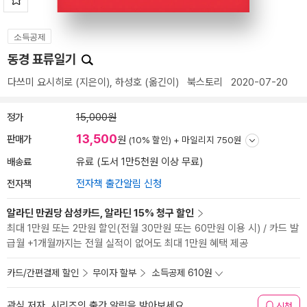
소득공제
동경 표류일기
다쓰미 요시히로
(지은이),
하성호
(옮긴이)
북스토리
2020-07-20
정가
15,000원
13,500
판매가
원
(10% 할인) +
마일리지 750원
배송료
유료 (도서 1만5천원 이상 무료)
전자책
전자책 출간알림 신청
알라딘 만권당 삼성카드, 알라딘 15% 청구 할인
최대 1만원 또는 2만원 할인(전월 30만원 또는 60만원 이용 시) / 카드 발
급월 +1개월까지는 전월 실적이 없어도 최대 1만원 혜택 제공
카드/간편결제 할인
무이자 할부
소득공제 610원
관심 저자, 시리즈의 출간 알림을 받아보세요
신청