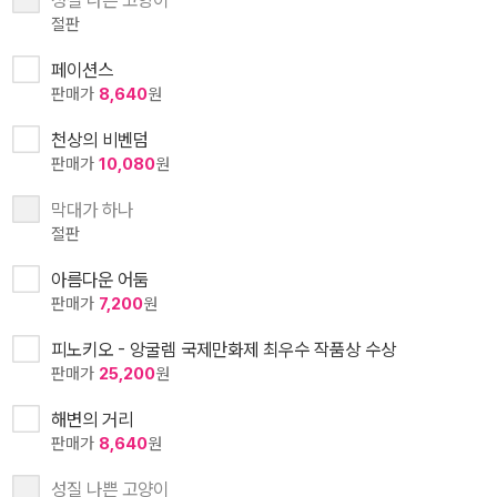
성질 나쁜 고양이
절판
페이션스
판매가
8,640
원
천상의 비벤덤
판매가
10,080
원
막대가 하나
절판
아름다운 어둠
판매가
7,200
원
피노키오 - 앙굴렘 국제만화제 최우수 작품상 수상
판매가
25,200
원
해변의 거리
판매가
8,640
원
성질 나쁜 고양이