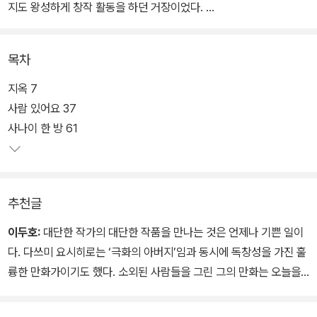
지도 왕성하게 창작 활동을 하던 거장이었다.
그런 다쓰미 요시히로의 작품들을 싱가포르의 에릭 쿠 감독이 <동경
목차
표류일기>라는 애니메이션 영화로 만들었고, 이 영화는 칸 영화제
‘주목할 만한 시선’ 부문에 공식 초청되면서 화제를 불러일으켰다. 이
지옥 7
번에 한국에 출간된 『동경 표류일기』는 영화화된 단편들을 뼈대로 삼
사람 있어요 37
아 만들어진, 다쓰미 요시히로의 대표작 선집이라 할 수 있다.
사나이 한 방 61
『동경 표류일기』에는 1970년대에 발표된 다쓰미 요시히로의 작품 9
편이 수록되어 있다. 미군을 상대로 몸을 파는 여자와 비겁한 아버지
추천글
의 이야기를 그린 「굿바이」, 히로시마 원폭 이후의 추악한 이야기를
다룬 「지옥」, 행복을 위해서 어머니를 버린 아들의 이야기 「도쿄 고려
이두호:
대단한 작가의 대단한 작품을 만나는 것은 언제나 기쁜 일이
장」, 소음에 익숙해진 외로운 노동자의 이야기를 그린 「내 사랑 몽키」
다. 다쓰미 요시히로는 ‘극화의 아버지’임과 동시에 독창성을 가진 훌
등 다쓰미 요시히로의 대표작들이다.
륭한 만화가이기도 했다. 소외된 사람들을 그린 그의 만화는 오늘을
사는 우리들에게도 깊은 울림을 준다.