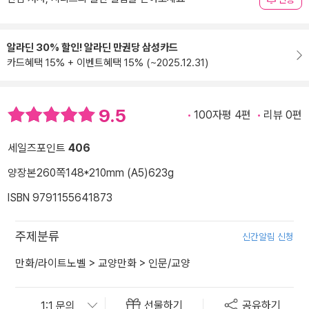
알라딘 30% 할인! 알라딘 만권당 삼성카드
카드혜택 15% + 이벤트혜택 15% (~2025.12.31)
9.5
100자평 4편
리뷰 0편
세일즈포인트
406
양장본
260쪽
148*210mm (A5)
623g
ISBN 9791155641873
주제분류
신간알림 신청
만화/라이트노벨
>
교양만화
>
인문/교양
선물하기
공유하기