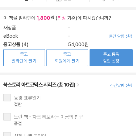
이 책을 알라딘에
1,800
원 (
최상
기준)에 파시겠습니까?
새상품
-
eBook
-
출간 알림 신청
중고상품 (4)
54,000원
중고
중고
중고 등록
알라딘에 팔기
회원에게 팔기
알림 신청
북스토리 아트코믹스 시리즈 (총 10권)
신간알림 신청
동경 표류일기
절판
노란 책 - 자크 티보라는 이름의 친구
품절