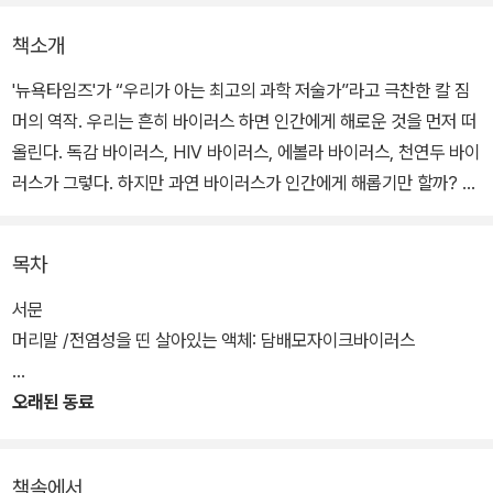
책소개
'뉴욕타임즈'가 “우리가 아는 최고의 과학 저술가”라고 극찬한 칼 짐
머의 역작. 우리는 흔히 바이러스 하면 인간에게 해로운 것을 먼저 떠
올린다. 독감 바이러스, HIV 바이러스, 에볼라 바이러스, 천연두 바이
러스가 그렇다. 하지만 과연 바이러스가 인간에게 해롭기만 할까? 우
리의 생각과는 달리 바이러스가 없다면 인간과 지구는 존재하기 힘들
다는 것을 이 책을 통해 알 수 있다.
목차
칼 짐머는 이 책에서 우리가 알지 못했던 바이러스에 관한 모든 이야
서문
기를 들려준다. 우리가 아는 생명이 40억 년 전 바이러스에서 시작되
머리말 /전염성을 띤 살아있는 액체: 담배모자이크바이러스
었을 수도 있고, 생명의 유전적 다양성 중 대부분이 바이러스 유전자
에 들어 있으며, 우리가 마시는 산소의 상당 부분을 바이러스가 생산
오래된 동료
하고 있다는 신비롭고 새로운 이야기가 이 책에서 펼쳐지고 있는 것
이다.
책속에서