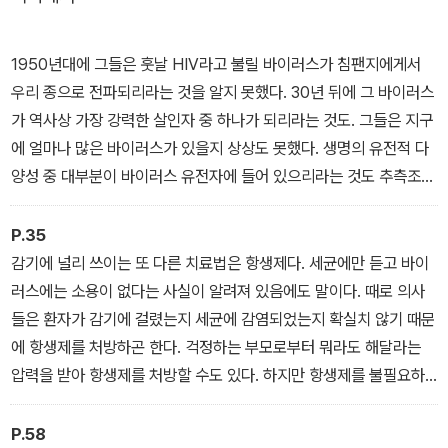
1950년대에 그들은 훗날 HIV라고 불릴 바이러스가 침팬지에게서
우리 종으로 전파되리라는 것을 알지 못했다. 30년 뒤에 그 바이러스
가 역사상 가장 강력한 살인자 중 하나가 되리라는 것도. 그들은 지구
에 얼마나 많은 바이러스가 있을지 상상도 못했다. 생명의 유전적 다
양성 중 대부분이 바이러스 유전자에 들어 있으리라는 것도 추측조차
하지 못했다. 그들은 우리가 마시는 산소의 상당 부분을 생산하는 데
바이러스가 기여하며 바이러스가 지구의 기온을 조절하는 데에도 도
P.35
움을 준다는 사실을 몰랐다. 그리고 인간의 유전체에 우리의 먼 조상
감기에 널리 쓰이는 또 다른 치료법은 항생제다. 세균에만 듣고 바이
때 감염된 수천 종류의 바이러스에서 온 유전물질도 들어 있으며, 우
러스에는 소용이 없다는 사실이 알려져 있음에도 말이다. 때로 의사
리가 아는 생명이 40억 년 전 바이러스에서 시작되었을 수도 있다는
들은 환자가 감기에 걸렸는지 세균에 감염되었는지 확실치 않기 때문
점을 추측조차 하지 못했을 것이다. 이제 과학자들은 그런 것들을 안
에 항생제를 처방하곤 한다. 걱정하는 부모로부터 뭐라도 해달라는
다. 더 정확히 말하자면, 그렇다는 것을 안다. 이제 그들은 수정 동굴
압력을 받아 항생제를 처방할 수도 있다. 하지만 항생제를 불필요하
에서 인체의 내면세계에 이르기까지, 이 지구가 바이러스의 행성임을
게 과잉 처방하다가는 우리 모두가 위험에 빠질 수 있다. 우리 몸과 환
안다. 그들은 아직 엉성하게 이해하고 있을 따름이지만, 연구는 이제
경에서 점점 더 약물에 내성을 띤 세균이 진화하도록 자극하기 때문
P.58