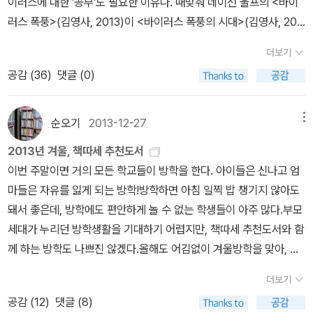
이러스에 대한 '공부'도 필요한 이유다. 때맞춰 네이선 울프의 <바이
의 문제부터 과연 바이러스는 무엇인지, 바이러스와관련된 것들 '감
바이러스가 어떻게 감기를 유발하는지 잘 모른다. 인간은 오로지 자
자체로는 전국적인 유행병을 촉발할 수 없다. 그 바이러스는 퍼지려
러스 폭풍>(김영사, 2013)이 <바이러스 폭풍의 시대>(김영사, 201
염', '면역' 등에 대해서도 쉽게 설명이 되어 있다. 그리고 덤으로 유명
기 복제를 위해 무차별로 인체를 공격하는 바이러스에 취약하다. 바
면 새 매개체가 필요했다. 공교롭게도 웨스트나일바이러스는 미국에
5)로 제목을 바꿔 달고 다시 나왔다. '치명적 신종, 변종 바이러스가
한 바이러스들에 대한 설명도.. 아이를 키우는 부모들이라면 몇번씩
이러스가 인체에 침투하고, 나아가 인간 사이의 전염이 가능할 정도
더보기
사는 모기 62종의 몸 속에서 살아남을 수 있다. 미국의 새들도 좋은
지배할 인류의 미래와 생존 전략'이 부제. 좀더 실감나게 읽을 수 있지
은 들어봤을 수족구에 대한 설명, 눈병, 감기와 독감 등이 책 한권만으
로 변이를 일으키면 심각한 위협이 된다. 바이러스는 인류에게 해롭
공감 (
36
)
댓글 (0)
숙주임이 드러났다. 미국의 새 중 총 150종이 웨스트나일바이러스를
않을까 싶다. 독창적 생물학자이자 세계적인 바이러스 전문가인 네
로도 바이러스를 이해하는 데 부족함이 없어 보인다. '바이러스가 숙
기만 한 존재일까. 칼 짐머는 바이러스가 없으면 인류는 존재하지 못
지닌 것으로 드러났다. ...새에서 모기를 거쳐 새에게로 옮겨가면서,
이선 울프의 책. 이 책은 파괴적 살인 바이러스의 정체에 대해 이야기
주의 몸 안으로 들어가는 과정을 감염infection이라고 한다.' '사람들
한다고 주장한다. 바이러스는 산소의 상당 부분을 생산하며 지구의
웨스트나일바이러스는겨우 4년 사이에 미국 전역으로 퍼졌다. 그와
한다. 저자는 전염 바이러스에 관한 새로운 접근 방식, 날카로운 통찰
순오기
2013-12-27
메뉴
은 어떻게 해서든지 바이러스에 대항하는 능력을 키워왔고, 그 결과
기온을 조절하는 데에도 필요한 존재다. 바이러스는 파괴하는 자와
더불어 사람들도 웨스트나일바이러스에 걸려 앓게 되었다. 미국에서
력으로 인류를 괴롭히는 대유행 전염병 바이러스의 행로를 바꿀 강력
는 만족할 만한 수준에까지 이르렀다. 다행히 우리 몸은 항체라는 독
구원자의 모습을 동시에 가진 야누스 같은 존재다. 인류의 삶을 파괴
2013년 겨울, 책따세 추천도서
감염된 사람 중 85퍼센트는 아무 증상도 없다. 나머지 15퍼센트는
한 방안을 제시하고 있다.기억에는 조류독감(조류 인플루엔자)과 신
특한 단백질을 만드는 능력을 갖추고 있다. 이른바 면역 작용 이라는
하기도, 생명 활동을 돕기도 한다. 숙주인 사람과 우리가 병원체로 생
이번 주말이면 거의 모든 학교들이 방학을 한다. 아이들은 신나고 엄
열, 발진, 두통울 겪으며, 그 중 38퍼센트는 입원해야 한다. 압원기간
종 플루 등이 유행했을 때 바이러스에 관한 책들이 몇 권 나온 것 같은
것이다.' 저자는 바이러스가 인간과 공존해 왔고, 공존해야 할 생명체
각하는 바이러스가 공존하는 것도 하나의 자연 질서다. 감기 바이러
마들은 자유를 잃게 되는 방학!방학하면 아침 일찍 밥 챙기지 않아도
은 평균 5일쯤 된다. 감염자 150명중 1명운 뇌염에 걸린다. 1999~2
데, 다시 상기하자면 칼 짐머의 <바이러스 행성>(위즈덤하우스, 201
로 본다. '모든 생물이 새로운 삶을 추구하고 그러한 삶에 다시 영향을
스는 언제 어디서나 우리를 둘러싸여 있고, 계속 우리 몸에 침투하고
돼서 좋은데, 방학에도 편안하게 놀 수 없는 학생들이 아주 많다.부모
008년에 미국의사들이 보고한 웨스트나일바이러스 환자는 2만 8,9
3), 앤드류 니키포록의 <대혼란>(알마, 2010) 등이다. <바이러스
미치는 상대적인 현상을 공진화coevolution라고 한다.'이 책과 더불
있다. 감기에 걸리고 걸리지 않음은, 바이러스가 아닌 몸의 면역력에
세대가 누리던 방학생활을 기대하기 어렵지만, 책따세 추천도서와 함
61명이었다. 그 중 1,113명이 사망했다. (113쪽, 바이러스 행성 / 칼
행성>에 대한 소개는 이렇다. '뉴욕타임즈'가 “우리가 아는 최고의 과
어 <바이러스는 적인가>나 미생물관련 책들을 읽어본다면 미생물의
의해서 결정된다. 그래서 나는 감기에 걸리면 감기약을 먹지 않는 편
께 하는 방학도 나쁘진 않겠다.올해도 어김없이 겨울방학을 맞아, 책
짐머 /위즈덤하우스) 이제 한국도 지도에 색칠되어야 하나?
학 저술가”라고 극찬한 칼 짐머의 역작. 우리는 흔히 바이러스 하면
세계를 잘 이해할 수 있을 것이다. 바이러스 행성칼 짐머 / 위즈덤
이다. 알고 보면 감기는 단순한 질병이면서도 내 몸의 변화를 감지하
따세 추천도서가 발표되었다. 올 한해, 얼마나 책을 안(못) 읽었으면
인간에게 해로운 것을 먼저 떠올린다. 독감 바이러스, HIV 바이러스,
더보기
하우스 / 13,000원 쉽게 읽을만한 책으로 <기생충의 제국>으로 유
여 면역력이 약해졌음을 알리는 경고 신호가 된다. 이럴 때 약을 의지
책따세 추천도서 중에 내가 읽은 책은 하나도 안 보인다. ㅠ알라딘 지
에볼라 바이러스, 천연두 바이러스가 그렇다. 하지만 과연 바이러스
공감 (
12
)
댓글 (8)
명한 칼 짐머의 <바이러스 행성>이다. 일단 150페이지가 되지 않은
하기보다는 면역력이 회복될 수 있게 휴식을 취하는 것이 좋다. 야근
존 마태우스님의 <서민의 기생충 열전>이 들어 있어 반갑다. 개인적