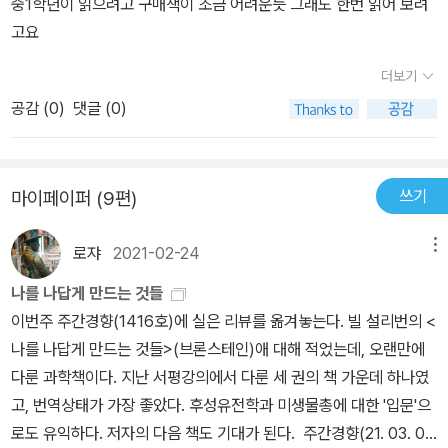
중1학년이 읽으려고 구매책이 조금 어려운듯 그래도 한번 읽어 보려
고요
더보기
공감 (
0
)
댓글 (0)
쓰기
마이페이퍼 (9편)
로쟈
2021-02-24
메뉴
나를 나답게 만드는 것들
이번주 주간경향(1416호)에 실은 리뷰를 옮겨놓는다. 빌 설리번의 <
나를 나답게 만드는 것들>(브론스테인)애 대해 적었는데, 오랜만에
다룬 과학책이다. 지난 서평강의에서 다룬 세 권의 책 가운데 하나였
고, 번역상태가 가장 좋았다. 후성유전학과 미생물총에 대한 '입문'으
로도 유익하다. 저자의 다음 책도 기대가 된다. 주간경향(21. 03. 0