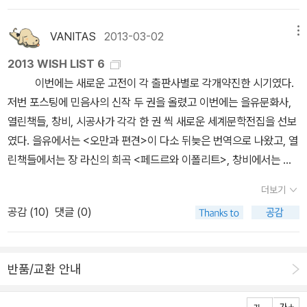
가 인간에게 해롭기만 할까? 우리의 생각과는 달리 바이러스가 없다
짧은 책 속에서 몇 개의 대표적인 바이러스를 통해 이야기를 엮어낸
과 주말근무를 당연하게 여기는 헬조선식 근로문화가 사라지지 않는
으로 묻지도 따지지도 않고 신뢰하는, 책따세 추천도서에 당당히 입
면 인간과 지구는 존재하기 힘들다는 것을 이 책을 통해 알 수 있다.곧
다. 어떤 바이러스는 치명적인 것임이 분명하지만 바이러스가 지구,
이상, 감기는 불치병으로 매년 우리를 괴롭힐 것이다. ※ 지나 콜라타
성한 마태우스님 축하합니다!! 출처 : 책따세 공식 홈페이지 ( http://
VANITAS
2013-03-02
메뉴
바이러스는 없앨 수도 없고 없어지지도 않을 것이다. '바이러스 행
생명과의 관계, 유전자 전달등의 관계 등을 같이 봐야 한다. 그래서 저
의 《독감》은 1999년에 출간되었고, 2003년에 국내에 번역되었다.
www.readread.or.kr ) ◎ 2013년 겨울, 책따세가 청소년에게 권
성'에 사는 이상, 바이러스와 어떻게 공생할 수 있을지 지혜가 필요하
2013 WISH LIST 6
자는 감기를 일으키는 리노바이러스, 독감을 일으키는 인플루엔자바
지나 콜라타는 스페인 독감을 일으킨 바이러스의 정체를 밝히기 위해
하는 책 목록 ◎총 24종(문학 8종, 인문.사회 8종, 과학 6종, 예술 2
다... 15. 06. 12.
이번에는 새로운 고전이 각 출판사별로 각개약진한 시기였다.
이러스를 오래된 동료라 부른다. '바이러스가 다른 생물들과 어떻게
《독감》을 집필했다. 이 책이 출간되고, 4년 뒤 국내에 소개되는 동안
종) 문학 8종󰡔꽃피는 용산󰡕, 김재호 지음/ 서해문집 (중2, 문학)󰡔뽀
저번 포스팅에 민음사의 신작 두 권을 올렸고 이번에는 을유문화사,
다른지를 파악하려고 애쓰기 보다는, 바이러스와 다른 생물들이 어떻
스페인 독감의 원인이 밝혀지지 않았다. 그래도 독감이 인류에 미친
이들이 온다󰡕, 윤혜숙 지음/ 사계절 (중2, 문학)󰡔첫날밤 이야기󰡕, 박
열린책들, 창비, 시공사가 각각 한 권 씩 새로운 세계문학전집을 선보
게 연속체를 이루는지를 생각하는 편이 더 유용할 수 있다. 우리 인간
영향을 소개하는데 이만한 책은 없다. 2005년, 스페인 독감은 A형
정애 지음/ 단비출판사 (중2, 문학)󰡔너는 착한 아이야󰡕, 나카와키 하
였다. 을유에서는 <오만과 편견>이 다소 뒤늦은 번역으로 나왔고, 열
은 포유동물과 바이러스의 분리할 수 없는 혼합물이다. ... 우리가 들
인플루엔자 바이러스의 변형인 ‘H1N1’으로 밝혀졌다. 우린 이 바이
쓰에 지음/ 홍성민 옮김/ 작은씨앗 (중3, 문학)󰡔숲에서 만나다󰡕, 최
린책들에서는 장 라신의 희곡 <페드르와 이폴리트>, 창비에서는 클
이마시는 산소 중 일부는 바다에 사는 바이러스와 세균의 혼합체를
러스의 이름을 기억하지 못해도, 너무나도 친숙한 녀석이다. 2009년
창남 지음/ 뿌리와이파리 (중3, 문학)󰡔삶을 일깨우는 옛이야기의 힘
라이스트의 <미하엘 콜하스>, 시공사에서는 예이츠의 <비전>을 각
통해 생산된다.' 바이러스 폭풍의 시대네이선 울프/ 김영사 / 15,00
에 유행했고, 우리나라에서는 ‘신종 플루’로 알려진 그 녀석이다.
󰡕, 신동흔 지음/ 우리교육 (고1, 문학)󰡔시인의 가슴을 물들인 만남󰡕,
더보기
각 내놨다. 을유를 제외한 다른 작품들은 국내에 번역이 다소 미진한
0원 안정된 교수 자리를 버리고 바이러스를 찾아 오지를 찾아다니는
고광석 지음/ 북카라반 (고1, 문학)󰡔나흘󰡕, 이현수 지음/ 문학동네
공감 (
10
)
댓글 (0)
작품들이었는데 만나게 되어 기쁘다. 90년대 영화 <건축무
네이선 울프는 분명 고마운 사람이다. 과학자들의 이런 헌신 덕분에
(고2, 문학) 인문․사회 8종󰡔세상을 바꾼 미디어󰡕, 김경화 지음/
한육면각체의 비밀>이 생각나는가? 이 요상한 제목이 달린 영화읙
과학이 발전해 온 것이니까. 네이선 울프는 바이러스가 사람과 가깝
다른 (중3, 인문)󰡔플라스티키, 바다를 구해줘󰡕, 데이비드 드 로스차
각본을 썼던 장용민이 오랜만에 새로운 소설을 들고 나왔는데, 2011
게 된 원인을 다음과 같이 정리한다.'농업의 도래와 동물의 가축화로
일드 지음/ 우진하 옮김/ 북로드 (중3, 인문)󰡔누가 내 머릿속에 브랜
반품/교환 안내
년 대한민국 스토리 공모전의 최우수상 수상작이다. (그 공모전이 어
병원균에게는 우리 조상을 공격할 세가지 통로사 확보되었다. 첫째,
드를 넣었지?󰡕, 박지혜 지음/ 뜨인돌 (고1, 인문)󰡔인간이 그리는 무
떤 성격인지는 잘 모른다.) 미국 9.11 테러를 배경으로 한 작품이라는
조상들이 가축화된 동물들과 긴밀하게 접촉함으로써 동물들의 병원
늬󰡕, 최진석 지음/ 소나무 (고1, 인문)󰡔구원확률 높이기 프로젝트󰡕,