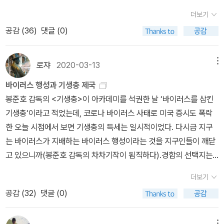
1) 내 몸에 미생물이 수조마리나 산다고?리어왕의 대사를 떠올리게
더보기
하는 책이다. “내가 누구인지 말할 수 있는 자 누구인가?” 리어왕의
공감 (
36
)
댓글 (0)
주변에서는 아무도 나서지 못했지만, <나를 나답게 만드는 것들>의
저자라면 자격이 있겠다. ‘나를 나답게 만드는 특이한 힘들’에 관해 다
루면서 그는 우리가 가진 잘못된 자아감을 교정하고자 한다. 통상 우
로쟈
2020-03-13
메뉴
리 몸을 구성하는 유전자가 하나의 청사진으로서 많은 것을 결정하
바이러스 행성과 기생충 제국
고, 또 조종한다는 사실까지는 상식이 됐다. 그럼에도 유전자에 의해
봉준호 감독의 <기생충>이 아카데미를 석권한 날 ‘바이러스를 삼킨
모든 것이 결정되지는 않으며 우리의 자아는 각자가 만들어가는 것이
기생충‘이라고 적었는데, 코로나 바이러스 사태로 미국 증시도 폭락
라는 견해도 상식에 가깝다. 책에서는 이러한 상식을 새로운 과학적
한 오늘 시점에서 보면 기생충의 득세는 일시적이었다. 다시금 지구
발견들을 바탕으로 보강하거나 전복한다. 저자는 유전자 외에도 후성
는 바이러스가 지배하는 바이러스 행성이라는 것을 지구인들이 깨닫
유전학과 미생물군유전체라 불리는 미생물 침입자들이 우리의 행동
고 있으니까(봉준호 감독의 차차기작이 됨직하다).경합의 선택지는
에 막대한 영향을 미치고 있다는 사실을 다양한 실험결과를 토대로
무엇인가. 바이러스 행성 vs 기생충 제국? 사실 둘다 과학저술가 칼
밝힌다. 이에 따르면 우리가 의식하지 못하는 많은 것에 의해 자아가
더보기
짐머의 책인데, 확인해보니 이번 코로나 사태의 수혜자 같지는 않다.
형성되고 행동이 조종된다. 후성유전학이란 DNA의 염기서열을 변화
공감 (
32
)
댓글 (0)
좀더 직접적이고 센 책들이 나와있어서다(출판계에서 최고 수혜자는
시키지 않으면서도 유전자 발현에 영향을 미치는 과정을 가리키는데,
카뮈의 <페스트>로 보인다. 코로나 공포시대를 살면서 <페스트>를
이때 형성되는 후성유전적 변형은 자식은 물론 손자에게까지 영향을
메뉴