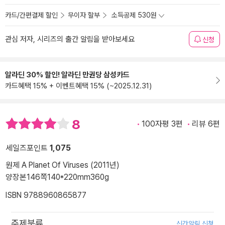
카드/간편결제 할인
무이자 할부
소득공제 530원
관심 저자, 시리즈의 출간 알림을 받아보세요
신청
알라딘 30% 할인! 알라딘 만권당 삼성카드
카드혜택 15% + 이벤트혜택 15% (~2025.12.31)
8
100자평 3편
리뷰 6편
세일즈포인트
1,075
원제 A Planet Of Viruses (2011년)
양장본
146쪽
140*220mm
360g
ISBN 9788960865877
주제분류
신간알림 신청