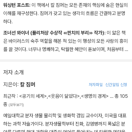
워싱턴 포스트:
이 책에서 칼 짐머는 모든 존재의 핵심에 숨은 현실의
이해를 재구성한다. 짐머가 갖고 있는 생각의 흐름은 간결하고 분명
하다.
조너선 와이너 (퓰리처상 수상작 ≪핀치의 부리≫ 작가):
이 얇은 책
은 바이러스의 숙주 역할을 해본 적 있는 이 행성의 모든 사람의 흥미
를 끌 것이다. 너무나 명쾌하고, 탁월한 혜안이 돋보이며, 처음부터 끝
까지 흥미를 자극한다. 칼 짐머의 모든 글이 그렇듯이. 짐머가 어떻게
그럴 수 있는지 도무지 알 수가 없다! 그의 글을 읽는 재미를 맛본 이
저자 소개
들이라면 다 그렇게 감탄할 것이다.
지은이:
칼 짐머
저자파일
신간알림 신청
최근작 :
<공기의 세계>
,
<웃음이 닮았다>
,
<생명의 경계>
… 총 105
종
(모두보기)
예일대학교 분자 생물 물리학 및 생화학 겸임 교수이자, 미국을 대표
하는 과학 저술가이다. 분자생물학부터 진화, 감염병까지 폭넓은 분