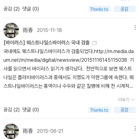
후성유전적 프로그래밍, 그리고 미생물총(마이크로비오타)에 의해
스러운 전신 증상이 지속하면 폐렴과 같은 합병증으로 사망에 이를
공감 (
2
)
댓글 (0)
우리가 만들어지며 우리의 행동이 결정된다. 그렇다면 서로의 잘나고
수 있다. 나는 근육통에 가까운 증상이 오지 않았지만, 며칠 동안 식욕
못남에 대해 더 겸손하고 더 관대해야 할 필요가 있다는 게 저자의 생
이 떨어졌고, 일상생활에 지장을 줄 정도로 몸을 가누기 힘들었다. 하
각이다. 특히 중요한 것은 아동과 청소년들에게 긍정적인 자아발견의
雨香
2015-11-18
메뉴
필 독감 증상이 목요일부터 생기는 바람에 금요일 하루 동안 직장에
기회를 공평하게 제공해야 하는 합리적 근거를 갖게 됐다는 점이
서 시간을 보내는 게 버거웠다. 토, 일요일 내내 집에 누워 있었다. 그
[바이러스] 웨스트나일스바이러스 국내 검출
다. 후성유전학적 발견에 기대자면 후천적인 환경의 큰 불평등을 개
날 진짜 이불 밖이 위험하다는 걸 몸으로 느꼈다. 독감은 매년 약간씩
국내에도 웨스트나일스바이러스가 검출되었다.http://m.media.da
선하는 일이 범죄와 사회적 불안을 줄이는 최선의 방책이 될 수 있다.
다른 균주들이 지역별로 유행하나 드물게 새로운 인플루엔자 바이러
um.net/m/media/digital/newsview/20151116145115038 기
저자의 이런 견해에 동의하는 건 어렵지 않아 보인다. “우리 아이들에
스가 전 세계적으로 퍼질 때가 있다. 가장 대표적인 사례가 바로 191
사를 읽으면서 바이러스 읽기가 생각났다. 전반적으로 보면 웨스트
게 주어진 선택이 물속으로 가라앉을 것이냐, 헤엄쳐 나올 것이냐가
8년부터 3년 동안 전 세계를 휩쓴 스페인 독감이다. 독감은 제1차 세
나일은 플라비바이러스과 중에서도 치명도가 약한그룹에 속한다. 웨
되어서는 안 된다. 헤엄쳐 나올 것이냐, 구조받을 것이냐가 되어야 한
계대전에 참전한 미군들이 바이러스를 묻혀와 미국에 퍼뜨린 것으로
스트나일바이러스는 홍역이나 수두와 같은 질병에 비해 전 시계적으
다.” P.S. 흥미롭게도 저자는 후기에서 <기생충 제국>의 저자 칼 짐
추정된다. 그런데도 스페인 독감이라는 이름으로 알려지게 된 것은
로 잘 알려지지 않았는데, 치명도가 약하다는 특성이 한몫했을 것이
머가 지도교수였다고 밝히고 있다. 대중과학서로 잘 알려진 저자이고
더보기
유행 초기 스페인에서 사망자가 대량 발생했기 때문이다. 그래서 스
다. 그 대신 노인과 면역체계가 약한 사람에게는 치명적이다. 이들을
국내에도 여러 권의 책이 번역돼 있다. 사제 간의 필력 대결도 기대해
공감 (
2
)
댓글 (0)
페인 독감은 중세의 흑사병보다 더 무섭다고 했다. 8개로 이루어진
의학적으로 '면역기능이 저하된 사람'이라고 한다. (37쪽)웨스트나일
본다...
바이러스 유전자가 불안정한 구조여서 매년 변종이 나타나기 때문에
바이러스는 새로운 질병이 발생했다는 사실을 인식하기까지 우리가
독감을 가장 효율적으로 예방할 수 있는 유일한 방법은 백신 접종이
가장 중요한 점을 간과했다는 사실을 잘 보여주었다. 다시 말해 병원
雨香
2015-06-21
메뉴
다. 예방주사의 효력이 1년밖에 지속이 안 되므로 매년 접종을 받아야
균이 동물원성 감염증인데도 이 부분을 놓치기 쉽다는 말이다. ... ...