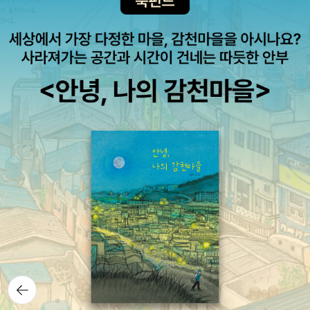
품은 읽어보지 않았기 때문에 궁금하기도 하다. <노란 새>
그것이 동물들로 하여금 뇌에 구멍이 뚫리는 광우병을 발병시킬줄이
프 자비스 지음/ 위선주 옮김/ 청림출판 (교사-일반, 인문)󰡔교사도
는 작가의 이력부터 흥미로운데, '이라크 참전 경험이 있는' 작가의 자
야... 그리고 현대의 삶이 만들어낸 식수시스템은 레지오넬라균이 서
학교가 두렵다󰡕, 엄기호 지음/ 따비 (교사-일반, 인문)
전적 소설이라고 한다. 설명을 보니 출간 전 부터 22개국에서 판권 계
식하기에 적합한 환경을 만들어냈다. 멀리서가 아니라 인간으로 스
약이 끝났다고 하니 대중적인 인기도 담보한 소설일 수 있겠다는 생
스로 초래한 바이러스도 생각해봐야 한다. 바이러스 도시스티븐 존
각이 든다. 로맹가리의 <유럽의 교육>은 '2차 세계 대전시 폴란드를
슨 / 김영사 / 14,500원 유명한 과학저술가인 스티븐 존슨이 1854
배경으로 한' 소설이다. 소개하고 보니 둘 다 전쟁과 관련한 소설이 돼
년 런던을 초토화시켰던 '콜레라' 유행을 재구성했다.바이러스에 무지
버렸다. 프랑스 소설인 <세 여인>은 세네갈에서 이주한 부부의 슬하
했던 시대에 감염지도를 만들고 콜레라를 극복해나가는 과정은 인구
에서 태어난 여류작가 마리 은디아이의 소설이다. 또한 이 작품은 영
밀집 도시생활의 한 기준을 보여준다. 인구밀집은 바이러스로 인한
예의 콩쿠르상 수상작이기도 하다. 중국작가 옌렌커의 <물
유행병에 최악이지만 어떻게 대처하느냐에 따라 지속가능할 수 있다
처럼 단단하게>는 불륜남녀가 문혁에 휩쓸린다는 주 스토리를 가지
는 것을 보여준다. '20세기의 인간 대 바이러스의 전투는 미생물의
고 있다. (뭐야 이게?) 출판 직후 중국 당국의 심사에 걸려 곤욕을 치
진화 속도와 거의 동일한 시간 차원에서 이뤄졌다. 전형적인 다윈식
르기도 한 작품이다. 카를로스 루이스 사폰의 소설은 요즘들어 꽤 많
무기 경쟁이었다. 사람은 지난해 가장 증식력이 좋았던 독감 바이러
이 보이는 듯 하다. <롤리타>가 드디어 양장으로 나왔다.
스를 취하여 그것을 바탕으로 백신을 만든 뒤 인간의 면역 체계에 퍼
언어학자 하랄트 하르만이 추적한 '수의 문화사'를 담은 <숫
뜨린다. 그러면 바이러스는 핵신을 에두를 새로운 방법을 진화시키
자의 문화사>가 나왔다. 딱딱한 수학이 나오는 책이 아니라 인류가
고, 사람은 새로운 골칫거리를 해결할 수 있기를 바라며 새로운 백신
뒤로가
기
수와 숫자를 사용하기 시작한 근원을 밝히는 것이기 때문에 흥미롭
을 만든다. 하지만 게놈혁명이 이루어지면서 사람의 방어 메커니즘은