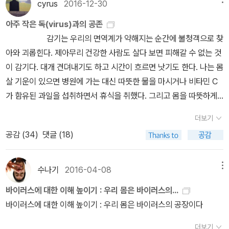
읽는 심리는 어떤 심리일까?). 바이러스 관련서들을 훑어보다가 이런
cyrus
2016-12-30
미칠 수 있다. 즉 인생에서 부정적 경험이 DNA에 흉터를 남기면 이
분야의 책 리뷰는 더 적임자가 있을 거라는 생각에 욕심을 버렸다. <
것이 다음 세대에까지 전달되기도 한다는 것이다. 일례로 아동기에
아주 작은 독(virus)과의 공존
바이러스 행성>과 <기생충 제국>이 눈에 익지만 구매내역에는 없어
학대를 받으면 성장해 각종 건강상의 문제뿐 아니라 우울증이나 약물
감기는 우리의 면역계가 약해지는 순간에 불청객으로 찾
서 소장여부는 불확실하다. 대신 발빠르게 개정판이 다시 나온 데이
중독, 자살 같은 심리적 문제를 겪을 가능성이 커진다. 더구나 이러한
아와 괴롭힌다. 제아무리 건강한 사람도 살다 보면 피해갈 수 없는 것
비드 콰먼(쾀멘)의 <인수공통 모든 전염병의 열쇠>(꿈꿀자유)는 다
문제가 자식에게도 후성유전적 표지로 전달된다는 사실이 중요하다.
이 감기다. 대개 견뎌내기도 하고 시간이 흐르면 낫기도 한다. 나는 몸
시 손에 들 수도 있겠다(찾을 수 있을까?) 2017년에 구입할 때는 이
유전학과 후성유전학적 요인의 영향에 대해서는 고개를 끄덕일 수 있
살 기운이 있으면 병원에 가는 대신 따뜻한 물을 마시거나 비타민 C
런 책의 독자가 희소할 거라고 생각했는데 오산이었다(출판사의 선견
지만 미생물의 영향에 대해서는 갸웃거릴 수 있겠다. 놀랍게도 우리
가 함유된 과일을 섭취하면서 휴식을 취했다. 그리고 몸을 따뜻하게
지명이여!). 660쪽의 분량에도 불구하고 현재 가장 주목받는 과학서
몸에는 세균, 곰팡이, 바이러스, 기생충 등의 미생물이 수조마리나 살
해서 일찍 잠을 청했다. 그렇게 해서 하루 푹 자고 나면 몸살 기운이
의 하나다. 알 수 없는 건 야구만이 아니다...
더보기
고 있으며, 그 무게가 1.3㎏에 달한다고 한다. 이 세균 숫자는 사람의
사라졌다. 하지만 우습게 여겼다가 심각한 후유증과 합병증으로 고생
공감 (
34
)
댓글 (18)
세포 수보다 많다고 하기에 저자의 표현으로 “우리라는 존재는 인간
할 수 있다. 이번 달에 감기, 아니 독감의 위력에 아주 호되게 당했다.
이라기보다는 세균의 집합체에 더 가깝다.” 중요한 것은 이들 미생물
감기는 코나 목의 점막이 다양한 종류의 바이러스에 감염돼 일어나
거주자들이 단지 우리 몸에 기생하는 것만이 아니라 행동에 직접 영
는 급성 염증성 질환이다. 따라서 인플루엔자 바이러스에 의해 감염
수나기
2016-04-08
메뉴
향을 미치기도 한다는 점이다. 위장관의 세균은 우리 몸에 유용한 비
되는 독감과 근본적으로 다르다. 감기는 일반적으로 콧물, 기침, 발열
바이러스에 대한 이해 높이기 : 우리 몸은 바이러스의...
타민과 기타 화합물을 만들어내며 뇌에 작용하는 신경전달물질의 주
증상 등이 나타나다가 1주일 정도 지나고 나면 가라앉는다. 반면 독감
바이러스에 대한 이해 높이기 : 우리 몸은 바이러스의 공장이다
요 원천도 된다. 이들 세균에 의해 기분과 성격, 기질이 조절될 수 있
은 몸속에 침투한 바이러스가 활발히 복제하는 잠복기가 시작되면 발
다는 주장도 나오는 이유다.요컨대 우리가 선택하지 않은 유전자나
생한다. 이때 고열과 두통이 동반되고, 심하면 근육통도 생긴다. 고통
더보기