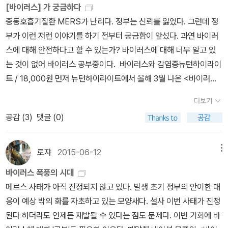
[바이러스] 가 궁금하다
한다. 독감은 치료제가 있는 반면, 감기는 아직 치료제가 없어 환자들
웨스트나일바이러스와 같은 동물원성 감염증에 대해 두가지 사실을
중동호흡기질환 MERS가 난리다. 정부는 신뢰를 잃었다. 그런데 정
을 더욱 곤혹스럽게 한다. 환자들은 그럴 때마다 습관적으로 약물을
명심해야 한다. 첫째, 인간을 매개로 하지 않고도 번식하므로 감염되
부가 이런 저런 이야기를 하기 전부터 궁금함이 앞섰다. 과연 바이러
복용하려는 경향이 강하다. 하지만 이는 바람직스럽지 못한 습관이라
면 매우 치명적일 수 있다. 둘째, 질병이 인간에게 전이되면 우리 근처
스에 대해 안전하다고 할 수 있는가? 바이러스에 대해 너무 알고 있
고 전문가들은 지적한다. 일반적으로 약국에서 판매되는 종합감기약
에 서식하는 동물을 대상으로 경계체계를 유지해야 한다. (45쪽, 바
는 것이 없어 바이러스 공부중이다. 바이러스와 감염증뉴턴하이라이
에는 항히스타민제, 혈관수축제, 해열제 등 각종 약물이 들어 있는데
이러스습격사건/앨런 젤리코프/알마) 이 바이러스는 처음에 새의
트 / 18,000원 먼저 뉴턴하이라이트에서 올해 3월 나온 <바이러스
이는 어디까지나 증상을 완화하는 것일 뿐 근본적인 치료제가 아니기
피부에 있는 세포에 침입한다. 본래 이 병원체를 방어해야 하는 면역
와 감염증>이다. 그런데 벌써 메르스가 책에 나온다. 'SARS유행이
때문이다. 약을 자주 먹게 되면 인체의 내성을 키우게 되고, 정작 필요
계 세포에도 들어간다. 바이러스에 감염된 면역 세포는 림프절로 들
더보기
끝나 SARS 코로나 바이러스는 사라졌지만 안심할 수 없다. 서아시
할 때 약을 복용해도 약효가 지속되지 않은 부작용이 생길 수 있다.
어가서, 승객을 내려놓는다. 그러면 더 많은 면역세포가 감염된다. 감
공감 (
3
)
댓글 (0)
아(중동)에서는 SARS코로나 바이러스와 비슷한 'MERS 코로나 바
인간은 각종 바이러스에 노출된 상태로 살아가고 있다.
염된 면역세포들은 림프절에서 혈액과 지라와 콩팥같은 장기로 퍼진
이러스'를 특히 주의해야 한다.' 뉴턴하이라이트의 장점은 바로 그래
과학자들은 앞으로도 바이러스를 퇴치하거나 인체의 면역력을 키우
다. 모기에 물린 지 며칠되지 않아 새의 몸 속에서 그 바이러스는 수십
픽이다. 다양한 바이러스의 모습을 보여주고 바이러스가 어떻게 감염
기 위해 노력할 것이다. 반면에 바이러스도 마찬가지다. 특히 감기 바
로쟈
2015-06-12
메뉴
억 마리로 ㅜ불어난다. 엄청나게 많긴 해도, 웨스트나일바이러스 스
되는지가 그래픽으로 설명된다. 그리고 바이러스를 쉽게 이해할 수
이러스는 리노바이러스(rhinovirus), 아데노바이러스(Adenoviru
스로 새의 몸 바깥으로 탈출하지 못한다. 매개체가 필요하다. 바로 모
바이러스 폭풍의 시대
있는 아주 좋은 책이다. 이 책을 참고서로 삼아 다른 바이러스 책들을
s), 파라인플루엔자(parainfluenza) 등 수백 가지인데다 이들은 끊
기다. 모기가 감염된 새의 피를 빨때 바이러스에 감염된 피가 빨려들
메르스 사태가 아직 진정되지 않고 있다. 발생 초기 정부의 안이한 대
보면 된다. 바이러스 삶과죽음사이 이재열 / 지호 / 13000원 <바
임없이 변신한다. 미국의 과학 저널리스트 칼 짐머는 인류가 리노바
어간다. 모기의 몸 속에 들어가면 바이러스는 중장midgut에 있는 세
응이 예상 밖의 화를 자초하고 있는 모양새다. 설사 이번 사태가 진정
이러스 삶과 죽음사이>는 바이러스 입문책으로 좋다. 바이러스에 대
이러스를 과소평가하기 때문에 며칠 만에 치유할 수 있는 감기를 불
포로 침입한다. 거기에서 모기의 침샘으로 운반될 수 있고, 그러면 새
된다 하더라도 언제든 재발될 수 있다는 점도 문제다. 이번 기회에 바
한 기본적인 설명부터 잘 되어 있다. 바이러스를 생명으로 봐야 할지
치병으로 인식한다고 주장했다. 비단 리노바이러스뿐이겠는가. 우린
로운 새에게로 주입될 준비가 끝난다. (111쪽)감염된 새 한마리는 그