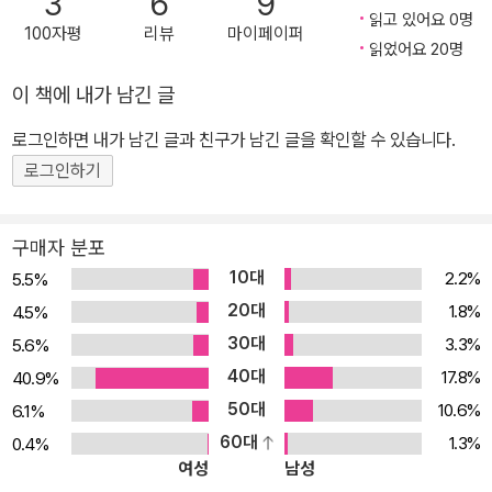
3
6
9
의 영향을 받아 왔기 때문에 바이러스의 역사를 빼놓고는 지구와 생
읽고 있어요 0명
100자평
리뷰
마이페이퍼
명의 역사를 이야기할 수 없을 정도다. 이 책의 저자인 칼 짐머는 195
읽었어요 20명
0년대에 이르러서야 개화하기 시작해 최근에 이르러서야 과학적 연
이 책에 내가 남긴 글
구결과들이 쏟아져 나오고 있는 바이러스에 대한 이야기를 과학에 관
로그인하면 내가 남긴 글과 친구가 남긴 글을 확인할 수 있습니다.
심이 있는 사람이라면 누구라도 알기 쉽게 풀어감으로써 우리 안의
낯설고 두려운 존재였던 바이러스를 친근하게 접근할 수 있도록 도와
로그인하기
준다. 우리는 바이러스 행성에 살고 있다! 인간이 지구에서 살아남기
위해서는 바이러스에 대한 이해가 필수적이다. 바이러스는 때로 인간
구매자 분포
의 생명을 앗아갈 정도로 치명적이지만 우리가 숨 쉴 수 있는 공기를
10대
2.2%
5.5%
만들어주는 고마운 존재이기 때문이다. 저자인 칼 짐머는 이 책에서
20대
1.8%
4.5%
바이러스가 어떻게 우리의 삶과 생물권을 휘젓고 있는지, 최초의 생
30대
3.3%
5.6%
명이 출현할 때 바이러스가 어떤 도움을 주었는지, 바이러스가 어떻
40대
17.8%
40.9%
게 새로운 질병을 만들어내는지, 우리가 어떻게 해야 우리의 목적에
50대
10.6%
6.1%
맞게 바이러스를 다스릴 수 있는지, 바이러스가 미래에 우리의 운명
60대
1.3%
0.4%
을 어떻게 좌우할지에 관한 최신 연구결과들을 제시함으로써 바이러
여성
남성
스와 인간이 공생할 수 있는 대안을 찾고자 한다. 일반인과 학생도 쉽