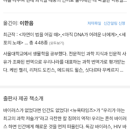
야를 다루며 현대 과학을 대중의 언어로 풀어내는 데 탁월한 역량을
보여왔다. 《디스커버》에서 과학 저널리스트로 활동을 시작해 《뉴욕
타임스》, 《사이언티픽아메리칸》, 《네이처》, 《타임》, 《사이언스》,
옮긴이:
이한음
저자파일
신간알림 신청
《내셔널지오그래픽》 등 유수의 매체에 글을 기고했으며, 그의 글은
『미국 최고의 과학 저술』에 여러 차례 선정되었다. 《뉴욕타임스》가
최근작 :
<자연이 법을 어길 때>
,
<아직 DNA가 어려운 너에게>
,
<세
“우리가 아는 가장 명민한 과학 저술가”라고 극찬한 짐머는 과학 저
포의 노래>
… 총 448종
(모두보기)
술 분야에서 가장 권위 있는 상으로 꼽히는 내셔널 아카데미 과학 커
서울대학교에서 생물학을 공부했다. 전문적인 과학 지식과 인문적 사
뮤니케이션 상을 비롯해 미국 과학진흥협회 과학 저널리즘 상(3회),
유가 조화된 번역으로 우리나라를 대표하는 과학 번역가로 평가받는
과학 대중화에 기여한 개인에게 수여하는 스티븐 제이 굴드 상, 전미
다. 케빈 켈리, 리처드 도킨스, 에드워드 윌슨, 싯다르타 무케르지 등
과학작가협회 사회 저널리즘 과학상 등을 수상했으며, 《뉴욕타임스》
저명한 과학자의 대표작을 우리말로 옮겼다. 과학의 현재적 흐름을
탐사 보도팀 일원으로 코로나19 팬데믹 사태를 심층 보도하여 퓰리
독자들에게 전하기 위해 저술 활동도 병행하고 있다. 저서로는 『바스
처상을 수상했다. 전 세계적 팬데믹 대유행 국면에서 그의 기사들은
커빌가의 개와 추리 좀 하는 친구들』, 『청소년을 위한 지구 온난화 논
과학 보도의 이정표가 되었다. 《뉴욕타임스》에서 칼럼 〈세상을 이루
출판사 제공 책소개
쟁』이 있으며, 옮긴 책으로는 『질병 해방』, 『인간 본성에 대하여』, 『우
는 것들Matter〉을 연재하고 있으며, 저서로 『웃음이 닮았다』, 『생명
바이러스가 없었다면 인간도 없었다! <뉴욕타임즈>가 “우리가 아는
리는 왜 잠을 자야 할까』, 『세포의 노래』, 『만들어진 신』 등이 있다.
의 경계』, 『바이러스 행성』, 『진화』, 『기생충 제국』 등이 있다.
최고의 과학 저술가”라고 극찬한 칼 짐머의 역작! 우리는 흔히 바이러
스 하면 인간에게 해로운 것을 먼저 떠올린다. 독감 바이러스, HIV 바