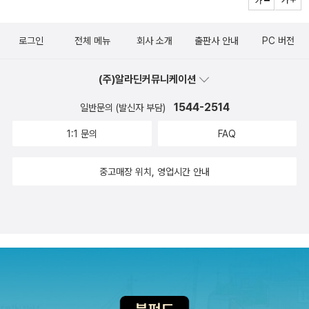
데 이야기의 힘이 느껴질 것 같다. 영화로 만들어 질 것 같은 느낌이
균이 우리에게 건너올 수 있었다. 둘째로, 가축화된 동물들이 야생동
위르겐 슈미더 지음/ 배명자 옮김/ 펜타그램 (고2, 인문)󰡔다시, 관계
괜시리 들기도 하고.. <최인호의 인생>은 작가 당신의 암 선고 이후
물들과 꾸준히 접촉함으로써,야생 동물들의 병원균이 우리에게 건너
의 집으로󰡕, 최우용 지음/ 궁리 (고2, 인문)󰡔백인의 눈으로 아프리카
로그인
전체 메뉴
회사 소개
출판사 안내
PC 버전
쓴 수기들을 모은 책이다. 올해가 등단 50주년이기도 해서 기념할 만
올 기회가 생겼다. 끝으로,농업의 도래로 인해 인간은 정착하는 삶을
를 말하지 말라 1, 2󰡕, 김명주 지음/ 미래를소유한사람들 (고2, 인
하다. <조정래 초기작 대표작품, 전 10권>은 말 그대로 조정래의 초
살게 되었으며 대규모 공동체를 형성할 수 있었다. 따라서 전에는 반
문)󰡔코펜하겐에서 일주일을󰡕, 유승호 지음/ 가쎄 (고2, 인문) 과
(주)알라딘커뮤니케이션
기작품을 예쁜 장정과 케이스에 담은 세트 상품이다. <아리랑> <태
짝 기승을 부리다가 소멸되었을 병원균들이 지속적으로 존속할 수 있
학 6종󰡔끈, 자, 그림자로 만나는 기하학 세상󰡕, 줄리아 E. 디긴스 지
백산맥> <한강>만 파왔던 독자들에게 소장가치 있는 새로운 상품이
는 환경이 조성되었다.' 그리고 반대로 불을 사용하게 됨으로 그 바이
1544-2514
일반문의 (발신자 부담)
음/ 코리든 벨 그림/ 김율희 옮김/ 다른 (중2, 과학)󰡔바이러스 행성󰡕,
될 수 도 있을 듯 하다. 소식을 들어보니 <아리랑> <태백산맥> <한
러스로부터 자유로워 졌음도 설명한다. 그리고 저자의 더 큰 관심은
칼 짐머 지음/ 이한음 옮김/ 위즈덤하우스 (중3, 과학)󰡔빅브라더를
1:1 문의
FAQ
강>의 개정판이 나온다고 한다. 개정판이라 해 봐야 표지를 새롭게
바이러스 예측에 있다. 바이러스를 예측해 판데믹 즉, 전염병의 대유
향한 우주전쟁󰡕, 강진원 지음/ 지식과감성# (중3, 과학)󰡔서민의 기
하는 수준에서 머무르지 않을까 싶다. 그 동안의 세월에 오,탈자는 거
행을 막고자 한다. 바이러스 습격사건젤리코프, 마이클 벨로모 / 알
생충 열전󰡕, 서민 지음/ 을유문화사 (중3, 과학)󰡔십대, 별과 우주를
중고매장 위치, 영업시간 안내
의 바로잡혔으리라 생각하기 때문에... <암보스 문도스> <
마 / 18,000원 천연두, 페스트, 콜레라 등 잘 알려진 바이러스가 있
사색해야 하는 이유󰡕, 이광식 지음/ 더숲 (중3, 과학)󰡔물리학 시트콤
아웃>으로 우리나라에서도 꽤 호응을 얻은 일본의 여류작가 기리노
다. 그리고 사스, 메르스와 같이 갑자기 우리곁에 나타난 바이러스도
󰡕, 크리스토프 드뢰서 지음/ 이우일 그림/ 전대호 옮김/ 해나무 (고2,
나쓰오의 이 번역됐다. 이 작가의 작품, 굉장히 세다. 개인적으로 <아
있다. 하지만 광우병, 레지오넬라처럼 생소한 바이러스도 있다. 동물
과학) 예술 2종󰡔마음으로 사진 읽기󰡕, 신수진 지음/ 중앙북스
임 소리 마마>를 읽고 적잖은 묘한 기분을 느끼기도 했었다. 요코미
이 매개체인 바이러스와 달리 인간의 삶이 만들어낸 치명적인 바이러
(고1, 예술)󰡔당신이 들리는 순간󰡕, 정강현 지음/ 자음과모음 (고2, 예
조 세이시의 <병원 고개의 목 매달아 죽은 이의 집>은 만화 <소년탐
스들이 있다. 광우병을 일으키는 프리온이라 불리는 변형단백질이 그
술) ◎ 2013년 겨울, 책따세가 교사와 일반인들에게 권하는 책
정 김전일>에서 김전일의 할아버지로 등장하는 인물인 '긴다이치 코
것이다. 어떻게 생겨났는지는 모르겠지만 인류를 먹여살리기 위해 발
목록 ◎총 3종(문학 1종, 인문․사회 2종)문학󰡔이오덕 일기󰡕, 이오덕
스케'가 주인공으로 나오는 추리소설이다. 사실 고스케가 나오는 작
전한 축산업은 효율적인 가축 생산을 위해 다양한 사료를 사용했는데
지음/ 양철북 (교사-일반, 문학) 인문사회󰡔공개하고 공유하라󰡕, 제