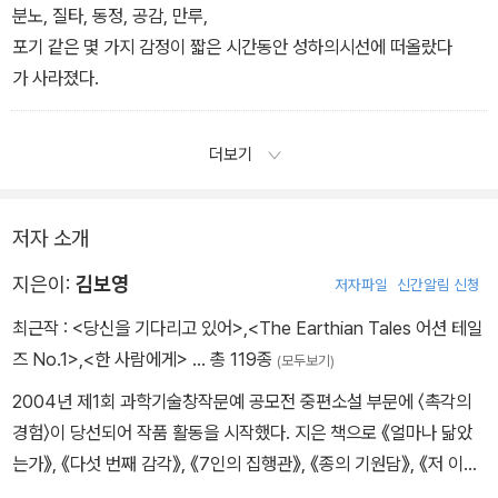
분노, 질타, 동정, 공감, 만루,
포기 같은 몇 가지 감정이 짧은 시간동안 성하의시선에 떠올랐다
가 사라졌다.
더보기
저자 소개
지은이:
김보영
저자파일
신간알림 신청
최근작 :
<당신을 기다리고 있어>
,
<The Earthian Tales 어션 테일
즈 No.1>
,
<한 사람에게>
… 총 119종
(모두보기)
2004년 제1회 과학기술창작문예 공모전 중편소설 부문에 〈촉각의
경험〉이 당선되어 작품 활동을 시작했다. 지은 책으로 《얼마나 닮았
는가》, 《다섯 번째 감각》, 《7인의 집행관》, 《종의 기원담》, 《저 이승
의 선지자》, 《천국 보다 성스러운》, 《역병의 바다》, 《고래눈이 내리