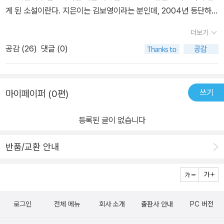
게 된 소설이란다. 지은이는 김보영이라는 분인데, 2004년 등단하신
이후 많은 SF 소설들을 써 오셨단다. 이번에 아빠가 읽은 <미래를 가
더보기
는 사람들>이란 책은 ‘스텔라 오디세이 트릴로지’ 시리즈 중에 하나
공감 (
26
)
댓글 (0)
라고 하더구나. 그렇다고 그 소설들이 이야기가 이어지는 것은 아니
라서 읽는 순서가 있는 것은 아닌 것 같더구나.다른 책들도 찾아보니
같은 시리즈라서 그런지 책 표지의 디자인이 비슷비슷하더구나.1.<미
쓰기
마이페이퍼 (0편)
래로 가는 사람들>이라는 제목이비유적이거나 상징적인 의미가 있는
줄 알았는데, 소설 속에 실제로 미래로 가는 사람들이 나오더구나. 시
등록된 글이 없습니다
간 여행을 하는 사람들이라는 거지. 보통 시간 여행을 하는 사람들이
라고하면 평범한 사람들과는 다른 능력이 있는 경우와 타임머신이라
반품/교환 안내
는 기계를 이용하는 경우가 있단다. 이번에읽은 소설에서는 광속우주
선이라는 것이 개발되어 시간여행을 하는 이들이 생겨난 거야. 광속
우주선으로 시간여행을할 수 있는 것은 특수상대성이론을 바탕으로
하고 있단다.특수상대성이론을 간단히 이야기하면, 빠른 속도를 가진
로그인
전체 메뉴
회사 소개
출판사 안내
PC 버전
물체는 시간이 천천히 간다는 것이고, 만일 빛의속도로 움직이는 물
체가 있다면 그 물체의 시간은 멈춰 있게 되는 거야. 그러니까 광속우