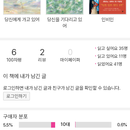
한 단편소설을 낭독하려고 하는데 기발표된 작품들 중에서는 도저히
못 찾겠어요, 마침 여자 친구가 작가님을 무지막지하게 좋아한다고
당신에게 가고 있어
당신을 기다리고 있
인비인
해서 부탁을 드리는 건데요, 소설 하나만 써 주세요. 이 작품의 주인공
어
이 남자인 이유도 바로 여기에 있었다. 두 사람의 사랑 덕분에 현실과
맞물려진 청혼 SF 소설이 탄생하였다. 좋은 작품은 사람을 변화시킨
다고 한다. 김보영 작가 본인도 이 소설을 쓴 뒤에 이렇게 말했다. “이
읽고 싶어요 35명
6
2
0
글을 다 쓰고 사람을 사랑하고 싶다는 마음이 들지 않으면 제대로 쓴
읽고 있어요 11명
100자평
리뷰
마이페이퍼
것이 아닐 거라 생각했어요. 다 쓰고 나니 실제로 그런 마음이 들더군
읽었어요 41명
요. 한 사람, 혹은 두 사람을 위해 쓴다는 것만으로도 이렇게 글쓰기가
이 책에 내가 남긴 글
부드러워지는데, 사랑하는 사람을 위해 쓰는 것은, 또 한 사람을 생각
로그인하면 내가 남긴 글과 친구가 남긴 글을 확인할 수 있습니다.
하며 사는 것은 사람의 삶을 얼마나 바꾸게 될까 생각합니다.” 지금까
지 없었던 아름다운 사랑 이야기가 우주 공간에 펼쳐진다. # 당신에
로그인하기
게 가고 있어 - 빛의 속도보다 간절한 여자의 그리움 《당신을 기다리
고 있어》는 청혼소설이라는 문제로 길이가 짧아야 했고 그러다보니
구매자 분포
생각했던 이야기를 쳐내야 하는 부분이 있었다. 김보영 작가는 남자
10대
0.6%
5.5%
의 입장에서 써내려간 《당신을 기다리고 있어》의 후속작으로 여자의