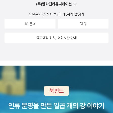
(주)알라딘커뮤니케이션
주선 속의 사람은시간은 멈춰 있고, 그 우주선 밖의 사람은 시간이 흘
러가니까 시간 여행을 하는 것이지. 우주선 밖의 시간이 수백 년이 흘
1544-2514
일반문의 (발신자 부담)
러도 광속우주선 안의 시간은 흐르지 않는 거야. 그랬다가 광속우주
1:1 문의
FAQ
선의 속도를 줄이게 되면 다시 시간이 흐르니, 미래로갈 수 있다는 것
이지. 아빠는 그렇게 이해를 했단다.시간은 멈췄다고 해도 영양분은
중고매장 위치, 영업시간 안내
섭취해야하지 않을까? 기술이 발달하여 광합성을 하는 나노봇이란
것을 핏속에 넣을 수 있었어. 그러면 그 나노봇이 광합성을 일으켜 식
물처럼 영양분을 만들어낼 수 있는 거지.그럴 듯한 설정이었단다. 그
런데 이야기의 소재는 좋았지만, 스토리 라인은 아빠 취향이 아니랄
까 아빠에게는 별로였단다. 주인공성하라는 사람이 항법사 셀레나를
만나서 우주여행을 하는 스토리였어. 어떤 행성에서는 자신처럼 시간
여행을하는 사람이 기술이 발달하지 않은, 이제 막 문명을 싹 틔우려
고 하는 사람들 속에서 ‘신(神)’으로 군림하는사람을 만나기도 했어.
성하에게 자신과 같은 ‘신(神)’ 대접을 받을 수 있다고 했지만 이내
성하는 그곳을 떠나 다시시간여행이자 우주 여행을 했단다. 또 다른
여행자들도 만나기로 하고 인간과는 전혀 다른 생명체도 만나면서겪