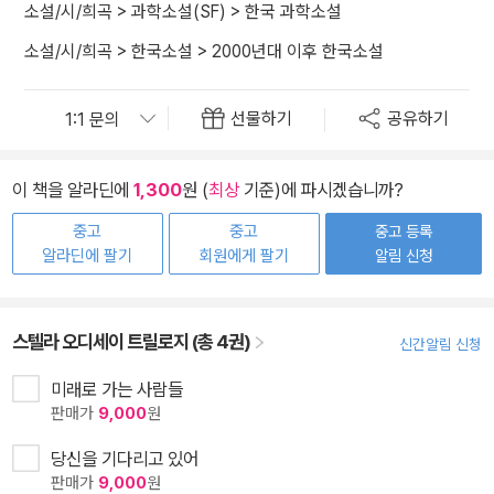
소설/시/희곡
>
과학소설(SF)
>
한국 과학소설
소설/시/희곡
>
한국소설
>
2000년대 이후 한국소설
선물하기
공유하기
이 책을 알라딘에
1,300
원 (
최상
기준)에 파시겠습니까?
중고
중고
중고 등록
알라딘에 팔기
회원에게 팔기
알림 신청
스텔라 오디세이 트릴로지 (총 4권)
신간알림 신청
미래로 가는 사람들
판매가
9,000
원
당신을 기다리고 있어
판매가
9,000
원