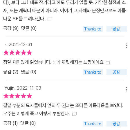
다), 보다 그냥 대표 작가라고 해도 무리가 없을 듯. 기막힌 설정과 소
다리고 있어>, <당신에게 가고 있어>는 美 최대 출판사인 하퍼 콜린
재, 또는 캐릭터 때문이 아니라. 이야기 그 자체와 문장만으로도 아름
스에 판권이 판매되어 출간될 예정이다. 또한 도서 출간 직후 《스텔라
다운 SF를 그려나간다.
오디세이 트릴로지》 중 《당신을 기다리고 있어》를 원작으로 한 동명
공감 (
9
)
댓글 (0)
의 연극이 열린다. 극단 돌파구의 전인철이 각색, 연출을 맡아 오는 6
월 4일(목)부터 6월 7일(일)까지 홍익대 대학로 아트센터 소극장에
-
2021-12-31
서 공연된다. 더불어 영화사 ‘필름룩스’는 <당신을 기다리고 있어>와
메뉴
<당신에게 가고 있어>의 영상화 계약을 체결하고, 현재 시나리오화
정말 재미있게 읽었습니다. 뇌가 짜릿해지는 느낌이에요
작업을 진행 중이다. 필름룩스는 올해 중으로 시나리오를 완성해 20
공감 (
2
)
댓글 (0)
21년부터 본격적인 제작에 착수할 계획이며, 영화뿐만 아니라 OTT
드라마화의 가능성도 함께 고려하고 있다. # 과학의 지평 위로 펼쳐
Yujin
2022-11-03
지는 낭만적 경이로움의 세계 (서희원 문학평론가의 해설 중에서) 김
메뉴
보영의 ‘스텔라 오디세이 트릴로지’는 그런 의미에서 아인슈타인이
펼쳐놓은 시공간을 항해하는 인간 영혼의 낭만적 항해라고 분명하게
결말 부분의 묘사들에서 앞의 두 권과는 또다른 아름다움을 보았다.
지적할 수 있다. 김보영이 행성간의 여행을 가능하게 하는 광속의 우
우주는 이렇게 죽고 이렇게 부활한다.
주선을 “배”라고, 이 우주선에서 근무하는 승무원을 “선장”과 “뱃사
공감 (
1
)
댓글 (0)
람”이라고 지칭하고, 그 배가 도착하는 곳이자 주인공들이 만남의 장