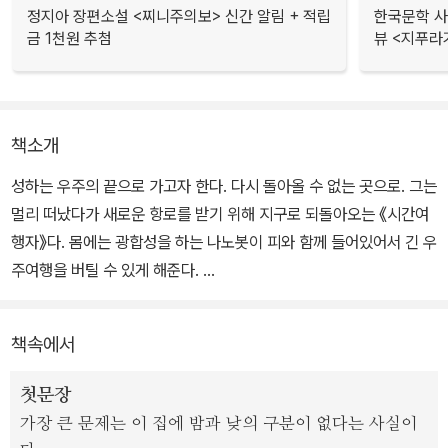
정지아 장편소설 <찌니주의보> 신간 알림 + 적립
한국문학 사랑
금 1천원 추첨
뷰 <지푸라
책소개
성하는 우주의 끝으로 가고자 한다. 다시 돌아올 수 없는 곳으로. 그는
멀리 떠났다가 새로운 항로를 받기 위해 지구로 되돌아오는 《시간여
행자》다. 몸에는 광합성을 하는 나노봇이 피와 함께 들어있어서 긴 우
주여행을 버틸 수 있게 해준다.
항법사 셀레네를 만나서 새로운 항로를 받아 우주여행에 나선다. 그
책속에서
는 다른 《시간여행자》가 신으로 군림하는 행성을 만나 모험을 겪기도
하고 필레몬과 닉스라는 여행자가 모는 우주선에 합승하기도 한다.
첫문장
그리고 막다른 길에서 성하는 새로운 생명체인 클러스트를 만나게 되
가장 큰 문제는 이 집에 밤과 낮의 구분이 없다는 사실이
는데...