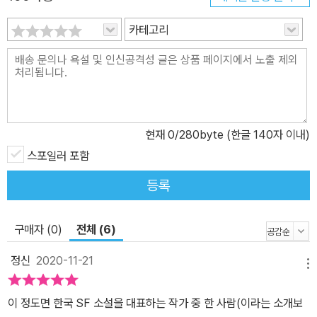
주의 운명과 인간의 본질에 대한 거대한 이야기를 다루고 있다. 이 소
카테고리
설은 항법사 셀레네가 괴테의 《파우스트》를 읽는 장면에서 시작하여
파우스트와 불멸성의 문제를 SF의 차원에서 다루고 있다. # 작가 김
보영에 대해’ SF 작가, 2004년 ‘촉각의 경험’으로 제 1회 과학기술
창작문예 중편부문을 수상하며 데뷔했다. 2014년 《7인의 집행관》
으로 제 1회 SF 어워드 장편부문 대상, ‘얼마나 닮았는가’로 제 5회
현재
0
/280byte (한글 140자 이내)
SF 중단편부문 대상을 수상했다. 한국 SF 작가 중 최초로 미국 클락
스월드에 단편을 실었고, 최초로 미국에서 개인단편집이 출간될 예정
스포일러 포함
이며, 마찬가지로 최초로 세계최대 출판사 미국 하퍼콜린스와 출간계
등록
약을 체결했다. 팬의 의뢰로 쓴 청혼소설 《당신을 기다리고 있어》는
오디오북, 낭독극으로 제작되었으며, 연극, 영화로 제작될 예정이다.
구매자 (0)
전체 (6)
또한 속편 《당신에게 가고 있어》, 《저 이승의 선지자》와 함께 미국과
영국 하퍼콜린스에서 출간될 예정이다. 《미래로 가는 사람들》은 제 1
정신
2020-11-21
메뉴
회 과학기술창작문예 중편부문 최종후보작이었으며, 《당신을 기다리
고 있어》, 《당신에게 가고 있어》의 다음 세대 이야기에 해당한다. #
이 정도면 한국 SF 소설을 대표하는 작가 중 한 사람(이라는 소개보
주목할 점 <스텔라 오디세이 트릴로지>의 3편 중 2편인 <당신을 기