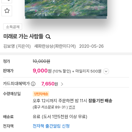
소득공제
미래로 가는 사람들
김보영
(지은이)
새파란상상(파란미디어)
2020-05-26
정가
10,000원
9,000
판매가
원
(10% 할인) +
마일리지 500원
7,650
카드최대혜택가
원
수령예상일
양탄자배송
오후 12시까지 주문하면 밤 11시
잠들기전 배송
(중구 서소문로 89-31 )
변경
배송료
유료 (도서 1만5천원 이상 무료)
전자책
전자책 출간알림 신청