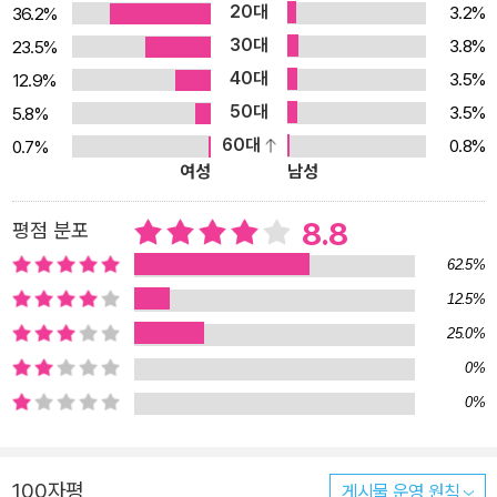
20대
3.2%
36.2%
입장에서 바라본 《당신에게 가고 있어》를 써서 이제는 아내가 된 청
30대
3.8%
23.5%
혼의 대상자에게 선물하고 싶어했고, 그 오랜 기다림 끝에 드디어 이
40대
3.5%
12.9%
야기를 완성하여 선보이게 되었다. 김보영 작가는 선물 받을 여자분
50대
3.5%
5.8%
께 초고를 보내서 제일 먼저 이 소설을 읽을 수 있게 해주었다. 《당신
60대
0.8%
0.7%
을 기다리고 있어》의 주인공이 여자를 기다리느라 먹먹한 시간을 참
여성
남성
고 인내하였다면, 《당신에게 가고 있어》의 주인공은 남자에게 가기
위해 끝나지 않을 것 같은 고통의 시간을 헤쳐 나간다. 전편에서 가볍
8.8
평점 분포
게 언급된 사건들이 이 작품 속에서는 생생하게 살아나 어떤 일이 벌
62.5%
어졌는지 상세히 보여주게 된다. 그 안에서 절망과 희망이 별빛처럼
12.5%
빛나는 것을 알 수 있게 된다. # 미래로 가는 사람들 - 우주의 파우스
25.0%
트 혹은 파우스트의 우주 《미래로 가는 사람들》은 소설의 시간 속에
서는 가장 뒷 이야기지만, 소설이 쓰인 것으로는 가장 먼저 만들어졌
0%
다. 이 소설의 주인공 성하는 전편의 주인공들의 아이 세대가 된다. 두
0%
작품을 선물 받은 부부가 자신들의 아기에게 성하라는 이름을 줌으로
써 이 세 작품은 소설의 시간과 현실의 시간 속에서 맺어졌다. 개인적
100자평
게시물 운영 원칙
인 이야기를 하고 있는 전작들과는 달리 《미래로 가는 사람들》은 우