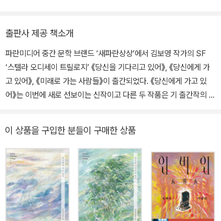
다》 등이 있다. J. 김보영이라는 필명으로 《사바삼사라 서》(전 2권)
를 펴내기도 하였다. 2014년 제1회 SF어워드 장편소설 부문 대상을
출판사 제공 책소개
수상하였고, 미국의 대표적인 SF 웹진 〈클락스월드〉에 한국 작가 최
파란미디어 중간 문학 브랜드 ‘새파란상상’에서 김보영 작가의 SF
초로 이름을 올렸으며, 2021년 역시 한국 SF 사상 처음으로 전미도
‘스텔라 오디세이 트릴로지’ 《당신을 기다리고 있어》, 《당신에게 가
서상 후보에 올랐다. 〈당신을 기다리고 있어〉와 〈당신에게 가고 있어〉
고 있어》, 《미래로 가는 사람들》이 출간되었다. 《당신에게 가고 있
는 소피 보우만이, 《저 이승의 선지자》는 류승경이 번역한 영문판이
어》는 이번에 새로 선보이는 신작이고 다른 두 작품은 기 출간작의 개
세계적인 출판사 하퍼콜린스의 SF 전문 임프린트 하퍼보이저에서
정판이다. 세 작품은 모두 우주여행을 주제로 담고 있으며 무한한 우
출간되었다.〈당신을 기다리고 있어〉와 〈당신에게 가고 있어〉는 할리
주를 항해하는 동안 변화하는 시간과 공간이 사람들에게 어떤 의미를
우드에서 영화화될 예정이다.
이 상품을 구입한 분들이 구매한 상품
가지게 되는지를 가슴 따뜻한 울림으로 표현하고 있다. 《당신을 기다
리고 있어》, 《당신에게 가고 있어》는 두 남녀의 편지로 구성되어 있
는 서간문 형식의 소설이다. # 당신을 기다리고 있어 - 지구만큼 고독
한 남자의 기다림 《당신을 기다리고 있어》는 김보영 작가의 팬이었던
남자가 자기 애인에게 청혼하기 위해 김보영 작가에게 부탁하여 쓰여
진 작품이다. 편지의 내용은 이러했다. 안녕하세요, 사실 제가 곧 결혼
을 하려고 하는데 프러포즈를 못 하고 있어요, 그래서 청혼을 소재로