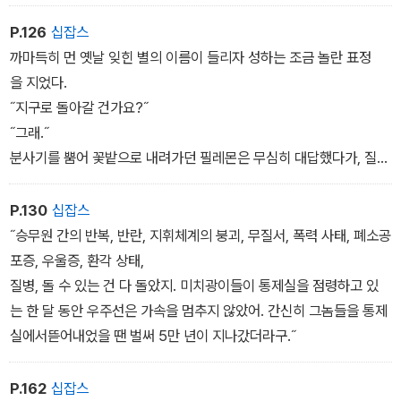
는 듯했다.
P.126
십잡스
까마득히 먼 옛날 잊힌 별의 이름이 들리자 성하는 조금 놀란 표정
을 지었다.
˝지구로 돌아갈 건가요?˝
˝그래.˝
분사기를 뿜어 꽃밭으로 내려가던 필레몬은 무심히 대답했다가, 질
문 자체가 의외라는 표정으로 되물었다.
˝달리 갈 곳이 있겠어?˝
P.130
십잡스
˝지구는 죽었어요.˝
˝승무원 간의 반복, 반란, 지휘체계의 붕괴, 무질서, 폭력 사태, 폐소공
포증, 우울증, 환각 상태,
질병, 돌 수 있는 건 다 돌았지. 미치광이들이 통제실을 점령하고 있
는 한 달 동안 우주선은 가속을 멈추지 않았어. 간신히 그놈들을 통제
실에서뜯어내었을 땐 벌써 5만 년이 지나갔더라구.˝
P.162
십잡스