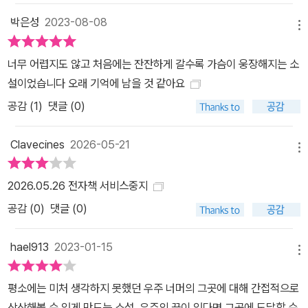
소로 정한 곳을 공항이 아닌 “항구”라고 표현하는 이유는 너무나도
박은성
2023-08-08
메뉴
명백하다. 김보영에게 우주를 항해하는 광속의 여행은 인간이 자아의
궁극적 의미와 사랑의 특별함을 찾아 떠나는 ‘낭만적 항해’로 이해되
너무 어렵지도 않고 처음에는 잔잔하게 갈수록 가슴이 웅장해지는 소
고 있기 때문이다. 그런 점에서 《당신을 기다리고 있어》의 ‘나’가 홀
설이었습니다 오래 기억에 남을 것 같아요
로 타고 우주를 떠도는 “돛단배”는 낭만적 영혼이 도달한 드높은 고
공감 (
1
)
댓글 (0)
독의 상징이라고 할 수 있다. 《당신을 기다리고 있어》, 《당신에게 가
고 있어》, 《미래로 가는 사람들》은 광속이 만들어내는 시간의 간극
Clavecines
2026-05-21
사이를 표류하는 외로운 인간 영혼에 대한 서사시이며, 사랑이라는
메뉴
낭만적 열정을 하늘의 성좌처럼 바라보며 가야할 곳을 찾아 우주를
2026.05.26 전자책 서비스중지
항해하는 인간들에 대한 찬미이다. 특히 《미래로 가는 사람들?의 성
공감 (
0
)
댓글 (0)
하가 보여주는 열정, 우주의 끝으로 가겠다는 흔들리지 않는 신념은
파우스트라는 근대적인 영웅을 통하지 않으면 설명될 수 없다. 김보
hael913
2023-01-15
영의 이 3부작을 나는 3천년 전의 호메로스가 신들의 분노와 그 마법
메뉴
적 힘으로 일그러진 에게 해의 시공간을 항해하는 오디세우스의 모험
을 명명한 《오디세이아》에서, 그리고 영화감독 스탠리 큐브릭과 SF
평소에는 미처 생각하지 못했던 우주 너머의 그곳에 대해 간접적으로
소설가 아서 클라크의 공동 작업으로 탄생한 <2001년 스페이스 오
상상해볼 수 있게 만드는 소설. 우주의 끝이 있다면 그곳에 도달할 수