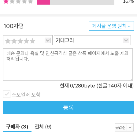
16.7%
가 많이 유입되면 도착국 노동자는 피해를 보게 되는가? 저자들
은 쿠바의 ‘마리엘 보트리프트’를 비롯한 수많은 실증 근거들을
제시하며 통념과 달리 이민자가 상당히 많이 유입되어도 현지인
100자평
게시물 운영 원칙
의 고용과 임금에 부정적인 영향은 거의 미치지 않는다는 결론을
제시한다. 더 최근의 사례로, 세계 각지에서 서유럽으로 들어온
카테고리
난민이 유럽의 현지인에게 미친 영향에 대한 연구들도 비슷한 결
과를 보여주고 있다. 그중 덴마크에 대한 연구 하나가 특히 흥미
롭다. (중략) 1994년에서 1998년 사이에 보스니아, 아프가니스
탄, 소말리아, 이라크, 이란, 베트남, 스리랑카, 레바논 등 여러 나
라에서 이주민이 대거 들어왔고, 이들은 대체로 무작위로 덴마크
현재
0
/280byte (한글 140자 이내)
곳곳에 보내졌다. 그러다 이주민의 정착지를 정부가 지정하는 정
스포일러 포함
책이 1998년에 폐지되자, 그 이후에 들어온 이주민들은 같은 나
등록
라 출신이나 같은 민족 출신 사람들이 먼저 정착해 살고 있는 곳
으로 가는 경향을 보였다. 가령 이라크 출신 이민자 중 1998년 이
구매자 (3)
전체 (9)
전에 들어온 사람들은 순전히 우연으로 정착지가 정해졌다면, 19
98년 이후에 들어온 사람들은 먼저 들어온 이라크 사람들이 살