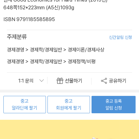
648쪽
152*223mm (A5신)
1093g
ISBN 9791185585895
주제분류
신간알림 신청
경제경영
>
경제학/경제일반
>
경제이론/경제사상
경제경영
>
경제학/경제일반
>
경제정책/비평
선물하기
공유하기
중고
중고
중고 등록
알라딘에 팔기
회원에게 팔기
알림 신청