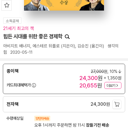
소득공제
21세기 최고의 책
힘든 시대를 위한 좋은 경제학
아비지트 배너지
,
에스테르 뒤플로
(지은이),
김승진
(옮긴이)
생각의
힘
2020-05-11
종이책
27,000
원,
10%
24,300
원
+ 1,350원
20,655
원
카드최대혜택가
더보기
전자책
24,300
원
수령예상일
양탄자배송
오후 1시까지 주문하면 밤 11시
잠들기전 배송