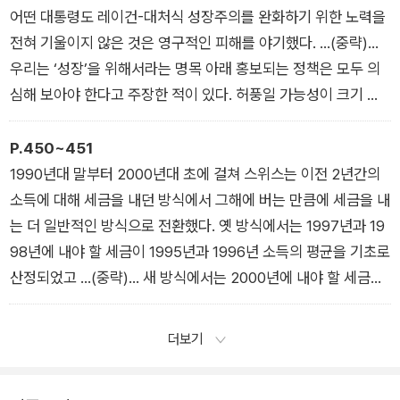
대해서는 기사의 내용을 더 잘 받아들였다. 반면에 무작위로 선택
어떤 대통령도 레이건-대처식 성장주의를 완화하기 위한 노력을
된 기사를 받은 사용자들은 기사의 편향성을 판단할 수 없어서 기
전혀 기울이지 않은 것은 영구적인 피해를 야기했다. …(중략)…
사의 내용에 계속해서 의구심을 가졌고, 따라서 견해가 많이 달라
우리는 ‘성장’을 위해서라는 명목 아래 홍보되는 정책은 모두 의
지지 않았다.
심해 보아야 한다고 주장한 적이 있다. 허풍일 가능성이 크기 때
_4장 좋아요, 원해요, 필요해요
문이다.
_7장 자동 피아노
P.450~451
1990년대 말부터 2000년대 초에 걸쳐 스위스는 이전 2년간의
소득에 대해 세금을 내던 방식에서 그해에 버는 만큼에 세금을 내
는 더 일반적인 방식으로 전환했다. 옛 방식에서는 1997년과 19
98년에 내야 할 세금이 1995년과 1996년 소득의 평균을 기초로
산정되었고 …(중략)… 새 방식에서는 2000년에 내야 할 세금을
당해 소득 추정치를 바탕으로 그해 1년간에 걸쳐 거둔 뒤, 이듬해
인 2001년 초에 납세자가 소득세 환급 신고서를 제출해 과부족
더보기
분을 조정한다(미국 방식도 이와 같다). 새 방식으로 전환하기 위
해 스위스는 ‘세금 휴년’을 두어야 했다. …(중략)… 이중으로 세금