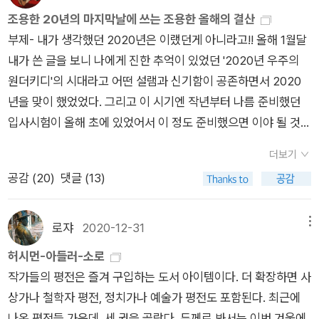
택이 가능하게 된다. 큰 변혁이 아니라도 작게 작게 시작하면 변
을 회피하려는 시도는 늘어나지만 그렇다고 해서 부자들이 일을
조용한 20년의 마지막날에 쓰는 조용한 올해의 결산
가구의 진짜 걱정은 밥을 혼자 먹는 게 아니다. 사회제도가 3-4
화할 수 있다. 요약하면 뭐 그런 내용이라고 할 수 있다. 이 책이
덜 한다는 증거는 찾을 수 없다. 가난한 사람들도 복지 혜택을 많
부제- 내가 생각했던 2020년은 이랬던게 아니라고!! 올해 1월달
인 가구에 부합하도록 설계되어 있어서 제도권의 보호와 승인 바
좋았던 이유는 결론 부분이 아니라 그 문제의식에 있었다. 그러니
이 받게 되었다고 해서 일을 그만두거나 덜하지 않았다. 사람들이
내가 쓴 글을 보니 나에게 진한 추억이 있었던 '2020년 우주의
깥에 머무르기 쉽다는 게 문제다. 혼자 사는 저자가 각기 다른 조
까 '가난'이 뭐지? '가난한 사람'은 뭐지? 우린 왜 그들을 '도와야'
경제적 인센티브에 따라 움직이는 게 아니라면 무엇을 신경 쓴다
원더키디'의 시대라고 어떤 설램과 신기함이 공존하면서 2020
건을 가진 혼자 사는 사람 스무명을 만나 '안녕'을 물었다. 국가가
하지? 그들을 돕는다고 하는 방법이 맞는 건지? 라는 문제를 제
는 말인가? 사람들은 자신의 존엄을 지키길 원하고, 사회적 지위
년을 맞이 했었었다. 그리고 이 시기엔 작년부터 나름 준비했던
외로움을 다루는 방식을 비롯해 혼자인 사람들이 하는 걱정을 살
기하고 있는 게 흥미로왔다. 생각해보면 가난한 나라를 원조하는
를 높이기를 원한다. 최고경영자들과 일류 운동선수들은 이기고
입사시험이 올해 초에 있었어서 이 정도 준비했으면 이야 될 것같
폈다. 혼자라서 불안한게 아니라 사는 방식이 잘못됐다고 겁주는
많은 입장에서, 그들을 가난하다고 규정한 이유가 있을 테고 그들
자 하는, 그리고 최고가 되고자 하는 열망에 추동된다. 또 가난한
은데? 해볼만 한데라고 생각도 했던 시기였다. 그리고 책도 많이
사람들 때문에 불안한 이들. 1인 가구가 처하기 쉬운 '불안한 거
에게 돈이든 현물이든 사람이든 지원할 때는 이것이 효과가 있을
더보기
사람들은 기본적 욕구가 충족되지 않은 상황에서도 존엄한 인간
읽을거고..알라딘에 글도 더 쓸거고.. 그랬지만 다 망했다.ㅋㅋㅋ
처'와 혈연, 혼인 관계가 아닌 '보호자'의 필요성에 대해서도 다룬
것이라고 생각해서 하는 것일텐데, 어쩌면 지원하는 입장에서는
공감 (
20
)
댓글 (13)
으로 대우받길 바란다. 심지어 자신들이 범죄자 취급을 받는 상황
ㅋ (솔직히 말하면 더이상 망할 것도 없어서 엄청 타격을 입은 건
다. 저자의 말대로 한 존재가 고립에 처하는 건 관련 정책이 없어
정말 딱, 지원하는 입장으로만 생각했는지도 모르겠다 라는 의문
에서는 차라리 복지 혜택 수혜를 포기하는 일까지 빈번하게 나타
아니지만..)먼저 작년 12월에 뉴스에서 중국에서 감염병이 유행
서가 아니라 '누더기 정책'때문일수도 있다.엊그제 알쓸범잡에서
심이 들어 버렸다, 이 책을 읽는 동안. 저축 행위는 사람들이 미래
난다. 지금껏 많은 정책이 수혜자들의 존엄성을 고려하지 않았다.
을 하고 있다라고 얼핏 보았지만 그렇구나라고 넘겼던 그 '코로나
1인가구가 증가함에 따라 늘어나는 범죄의 유형이 절도와 성범죄
로쟈
2020-12-31
메뉴
를 어떻게 예상하느냐에 따라 달라진다. 비록 가난하더라도 자신
그 결과 정책적 지원을 가장 절박하게 필요로 하는 사람들이, 자
19'가 전지구적으로 퍼져나갔다. 모든 것을 덮쳐버렸다. 지금 시
라고 하던데 딱 그 말이 떠오르게 하는 책이다. 편견. 혐오와 차
허시먼-아들러-소로
의 바람을 실현할 기회가 분명 있을 거라고 생각하는 사람은 '경
신들이 존중받지 못하고 있다는 이유로 그 정책들을 지지하지 않
점의 우리는 전염병이란 것이 이렇게 무서운 것이다라고 뼈저리
별의 밑바탕에 편견이 자리한다. 편견은 '잘못된 일반화'에 근거
작가들의 평전은 즐겨 구입하는 도서 아이템이다. 더 확장하면 사
솔한' 소비를 줄이고 미래에 투자하려 한다. 반면 아무래도 상관
았고, 그러한 정책들은 종종 실패했다. 그러므로 이제 공공 정책
게 느끼고 있다. 이렇게 전지구적으로 대유행이 된 이유에는 대부
해 한 집단과 그 구성원에 대해 지니는 적대적 태도와 감정이다.
상가나 철학자 평전, 정치가나 예술가 평전도 포함된다. 최근에
없다고 생각하는 사람은 미래에 대한 기대가 없기 때문에 달리 계
은 ‘돈’과 ‘존엄’ 사이의 긴장 관계를 핵심적으로 고려해 설계되어
분의 나라가 하나로 연결되어있다는 점이다. 열심히 나라간 무역
편견은 적대적인 말로 시작해 차별적인 행위, 물리적인 공격으로
나온 평전들 가운데, 세 권을 골랐다. 두께로 봐서는 이번 겨울에
획이 없다. 이에 따라 가난한 사람과 부유한 사람 간의 저축 활동