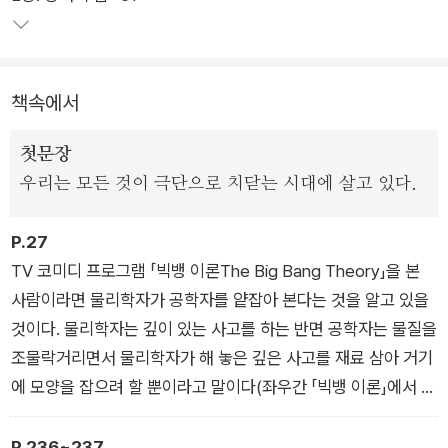
사회적, 정치적 난제들을 해결하는 데 일조할 수 있다고 말한다.
이주 문제부터 불평등까지, 성장의 둔화부터 기후변화의 가속화
까지, 우리는 거대한 어려움에 직면해 있다. 하지만 그 어려움을
책속에서
헤쳐 나갈 수 있는 자원과 역량이 없는 것도 아니다.
첫문장
이 책은 우리에게 이런 문제들을 해결할 새로운 관점을 독창적이
우리는 모든 것이 극단으로 치닫는 시대에 살고 있다.
고 도발적이며 시의적절하게 제시한다. 저자들의 깊은 통찰을 통
해, 아슬아슬한 균형 위에 서 있는 우리 세계의 문제점과 역량 모
P.27
두를 더 올바르게 이해할 수 있게 될 것이다.
TV 코미디 프로그램 「빅뱅 이론The Big Bang Theory」을 본
사람이라면 물리학자가 공학자를 얕잡아 본다는 것을 알고 있을
것이다. 물리학자는 깊이 있는 사고를 하는 반면 공학자는 물질을
조물락거리면서 물리학자가 해 놓은 깊은 사고를 재료 삼아 거기
에 모양을 잡으려 할 뿐이라고 말이다(좌우간 「빅뱅 이론」에서 묘
사되는 바로는 그렇다). 경제학자를 조롱하는 TV 프로그램이 만
들어진다면 경제학자는 공학자보다도 몇 단계 더 아래일 것 같다.
P.236~237