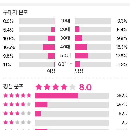
수 있다. 멕시코에서 몰려온 이민자들이 미국인의 일자리를 빼앗
구매자 분포
고 있다는 트럼프 대통령의 선동을 비롯하여 이민자 문제는 서유
10대
0.3%
0.6%
럽 대부분 국가의 첨예한 문제가 되었다. 방글라데시 로힝야족 사
20대
5.4%
5.4%
례에서 알 수 있듯 이는 개도국 일부에서도 확인된다. 이러한 이
30대
9.8%
10.5%
민자 혐오의 기반에는 이민자가 너무 많다는 인식이 깔려 있다.
40대
16.3%
16.6%
그러나 이민자는 전혀 ‘물밀듯이’ 밀려오고 있지 않으며(숫자들
50대
17.8%
9.8%
을 통해 명백하게 확인된다!), 인종주의자들의 선동을 통해 이민
60대
6.3%
1.1%
자의 숫자가 과장되게 인식되고 있을 뿐이다. 나아가 저자들은 이
여성
남성
주와 이민이 되려 너무 적은 것이 문제라고 이야기한다. 이주나
이민을 통해 보다 나은 일자리와 경제적 보상을 얻을 수 있는데도
8.0
평점 분포
사람들은 잘 움직이지 않는다는 것이다. 실은 가난한 나라의 사람
58.3%
들도 떠나지 않는 것이 도저히 불가능할 정도의 재난 상황이 아닌
16.7%
한 고향에 머무르고 싶어 한다. 중국산 제품의 대량 수입으로 일
8.3%
자리를 잃은 미국의 노동자들 역시 다른 지역으로 이주하면 일자
0%
리를 얻을 수 있는 상황에서도 이주하지 않았다. 그렇다면 이민자