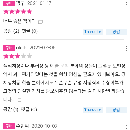
짱구
2021-01-17
메뉴
고 있는 곳으로 가서 정착했다. 그 결과 덴마크의 몇몇 도시는 단
지 1994~1998년에 이민자의 재정착을 지원할 만한 행정적 여
너무 좋은 책이다
력이 있었다는 이유만으로 다른 도시들에 비해 이민자가 훨씬 많
공감 (
2
)
댓글 (0)
아지게 되었다. 이 연구에서도 더 과거의 사례들을 살펴보았던 연
구들에서와 마찬가지 결과가 나왔다. 이민자가 많이 유입된 도시
okok
2021-07-06
와 그렇지 않은 도시 사이에 저학력 현지인 노동자들의 고용 및
메뉴
임금을 비교해 본 결과, 이민자가 유입된 도시에서 현지인 노동자
퓰리처상이나 부커상 등 예술 문학 분야의 상들이 그렇듯 노벨상
들에게 부정적인 영향이 발생했다는 증거는 발견되지 않았다. _2
역시 과대평가되었다는 것을 항상 명심할 필요가 있어보여요. 경
장 상어의 입, 52~53쪽 그렇다면 저자들이 말하는 ‘좋은 경제
제정치등 학술 분야에서도 무슨무슨 유명 시상식의 수상여부가
학’과 ‘나쁜 경제학’은 무엇인가? 먼저 ‘좋은 경제학’은 무언가 의
그것의 진실한 가치를 담보해주진 않는다는 걸 다시한번 깨닫습
문을 제기하는 현상에서 출발하고, 인간의 행동에 대해 우리가 알
니다...
고 있는 바와 작동한다고 알려져 있는 이론들에 대해 몇 가지 추
측을 한다. 그리고 데이터를 바탕으로 그 추측들을 검증하고, 새
공감 (
1
)
댓글 (0)
로운 증거와 사실관계에 기초해 때로는 문제에 대한 접근 방식을
전면 수정하기도 한다. 그 과정에서 운이 좋다면 해법을 발견한
수현씨
2020-10-07
메뉴