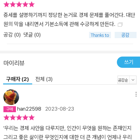
다. 가령, 좋은 경제학이 무지와 이데올로기를 누르고 승리한 덕
분에 살충제를 뿌린 모기장을 아프리카에 지원할 수 있었고, 말라
증세를 설명하기까지 정당한 논거로 경제 문제를 풀어간다. 대단
리아로 인한 아동 사망을 절반 이상 줄였다. 한편, ‘나쁜 경제
원의 막을 내리면서 기본소득에 관해 수긍하게 만든다.
학’은 대중 매체에 나와 단정적으로 말하고 예측하기를 좋아한다.
공감 (
0
)
댓글 (0)
그 예로, 아무런 실증 근거도 없이 레스토랑에서 냅킨 위에 그렸
던 래퍼 곡선(세율을 낮추면 일할 유인이 커져 세수가 늘어난다
는 주장)이나 세금 인하로 경제 성장률을 끌어올릴 수 있다고 주
쓰기
마이리뷰
장하는 트럼프 행정부의 법안이 그렇다. 이제는 세율을 낮추는 것
그 자체로는 경제 성장을 보장할 수 없다는 게 경제학자들 사이에
구매자 (2)
전체 (3)
서 거의 합의된 사실인데도 불구하고 말이다. 실제로 트럼프 행정
부의 법안에 명성은 있지만 옛 세대에 속하는 보수적인 경제학자
메뉴
아홉 명(로버트 배로 등)이 “장기적으로 GDP에 향후 10년간 약
han22598
2023-08-23
3퍼센트, 연간으로는 0.3퍼센트의 이득이 발생할 것”이라며 지
지 서한을 보낸 일은 상황을 더욱 악화시켰다. 흔히 무역은 모두
'우리는 경제 사안을 다루지만, 인간이 무엇을 원하는 존재인지
에게 이득이 되고 모든 곳에서 고속 성장이 일어날 것이라 여겨졌
그리고 좋은 삶이란 무엇인지에 대한 더 큰 개념이 언제나 우리
다. 또 성장은 그저 더 열심히 노력만 하면 되는 문제이며 그 과정