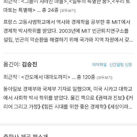
최근작 :
<그늘이 사라진 마을>
,
<닐루의 특별한 꿈>
,
<우리 토
과를 실증적으로 평가하는 방법을 개척해 개발경제학 이론 발전
마토는 특별해>
… 총 24종
(모두보기)
에 기여한 공로를 인정받아 인포시스 과학 재단이 수여하는 인포
프랑스 고등사범학교에서 역사와 경제학을 공부한 후 MIT에서
시스상을 수상했다. 2003년 에스테르 뒤플로, 센드힐 물라이나
경제학 박사학위를 받았다. 2003년에 MIT 빈곤퇴치연구소를
탄과 함께 MIT 빈곤퇴치연구소를 설립해 빈곤 문제 해결을 위한
설립, 빈곤의 악순환을 해결하기 위해 국가와 지역 차원에서 갖춰
연구에 매진하고 있다.
야 할 제도, 정책, 리더십에 대해 문제의식을 갖고 아시아와 아프
리카 여러 나라에서 사회경제적 문제의 해법을 찾기 위한 실증적
옮긴이:
김승진
저자파일
신간알림 신청
연구를 수행해 왔다. 29세에 MIT 종신 교수로 임명되었고 2010
년에는 경제학 분야의 석학에게 수여하는 존 베이츠 클라크 메달
최근작 :
<간도에서 대마도까지>
… 총 120종
(모두보기)
을, 2019년에는 노벨 경제학상을 수상했다. 『가난한 사람이 더
동아일보 경제부와 국제부 기자로 일했으며, 미국 시카고 대학교
합리적이다』 『힘든 시대를 위한 좋은 경제학』 등을 집필했고 <이
에서 사회학 박사 학위를 받았다. 옮긴 책으로 《권력과 진보》 《커
코노미스트> 선정 ‘세계가 주목하는 젊은 경제학자 8인’, <타임
리어 그리고 가정》 《힘든 시대를 위한 좋은 경제학》 《세상이라는
> 선정 ‘세계에서 가장 영향력 있는 100인’ 등 세계적인 경제학
나의 고향》 《계몽주의 2.0》 《질서 없음》 《언보틀드》 《앨버트 허
자로 인정받고 있다.
시먼》 《그날 밤 체르노빌》 《인종이라는 신화》 《자유주의의 잃어
버린 역사》 《돈을 찍어내는 제왕, 연준》 《격차》 등이 있다.