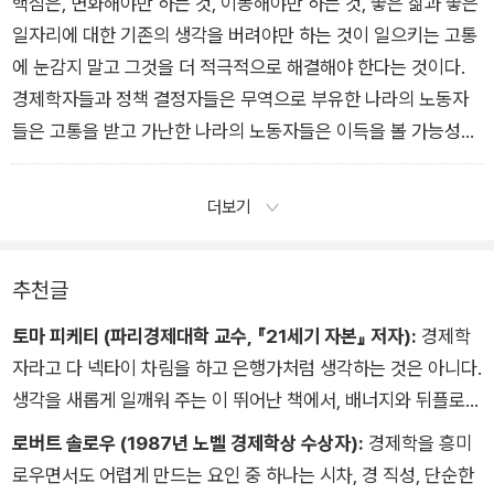
유모 등)를 창출하는데 쓰였지만, 교역은 일자리가 어느 곳에서
핵심은, 변화해야만 하는 것, 이동해야만 하는 것, 좋은 삶과 좋은
나 갑자기 사라지고 수천 킬로미터나 떨어진 곳에서 생겨나는 등
일자리에 대한 기존의 생각을 버려야만 하는 것이 일으키는 고통
의 불안정한 세계를 불러왔다. 교역의 이득과 고통은 매우 불균등
에 눈감지 말고 그것을 더 적극적으로 해결해야 한다는 것이다.
하게 배분되었고, 이는 오늘날 명백한 역습을 가하고 있다. 이주
경제학자들과 정책 결정자들은 무역으로 부유한 나라의 노동자
민에 대한 공포와 더불어 무역이 초래한 고통은 오늘날 정치판을
들은 고통을 받고 가난한 나라의 노동자들은 이득을 볼 가능성이
뒤흔드는 햑심 이슈가 되었다.
크다는 것을 오래전부터알고 있었다. 그런데도 아무것도 하지 않
p166-167
고 있다가 자유 무역에 대한 대중의 적대적인 반응에 어쩔 줄 몰
더보기
라 하고 있다. 무역으로 타격을 입은 노동자들이 당연히 다른 장
소와 일자리로 옮겨 갈 것이고 만약 그렇게 하지 못한다면 그것은
추천글
그들 자신의 책임이라고 생각했기 때문이다. 이러한 믿음은 사회
정책에 영향을 미쳤고, 오늘날 너무나 통렬하게 드러나고 있는
토마 피케티 (파리경제대학 교수, 『21세기 자본』 저자):
경제학
‘루저‘와 나머지 사람들 사이의 극심한 갈등을 촉발했다. p173-1
자라고 다 넥타이 차림을 하고 은행가처럼 생각하는 것은 아니다.
74
생각을 새롭게 일깨워 주는 이 뛰어난 책에서, 배너지와 뒤플로는
국제 무역, 고소득자 과세, 계층 이동성과 같은 다양한 사안에 대
로버트 솔로우 (1987년 노벨 경제학상 수상자):
경제학을 흥미
해 기존의 통념에 의문을 제기하는 새로운 연구 결과들을 파고든
로우면서도 어렵게 만드는 요인 중 하나는 시차, 경 직성, 단순한