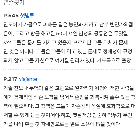
밑줄긋기
을 내게 되는 경우를 피하기 위해 1997년과 1998년에 번 소득에
는 과세가 되지 않았는데, 이것이 ‘세금 휴년’이다. …(중략)… 이
P.545
샛별투
것은 세금 인하가 노동 의욕에 어떠한 영향을 미치는지 알아볼 수
인도에서 가뭄으로 피해를 입은 농민과 시카고 남부 빈민가의젊
있는 완벽한 기회였다. 세금 휴년 이전 해, 세금 휴년 당해, 세금
은이, 그리고 방금 해고된 50대 백인 남성의 공통점은 무엇일
휴년 이듬해의 노동 공급량만 비교해 보면 되는 것이다. 그렇게
까? 그들은 문제를 가지고 있을지 모르지만 그들 자체가 문제
해 보았더니, 노동 공급량은 전혀 달라지지 않았다. 즉 세금을 내
인 것은 아니다. 그들은 그들이 겪고 있는 문제로 정체성이 규정
느냐 안 내느냐는 사람들이 일을 할지 말지, 한다면 얼마나 많이
되지 않고 그들 자신으로 여겨질 권리가 있다. 개도국으로 출장
할지를 결정하는 데 아무런 영향도 미치지 않았다.
을 갈 때마다 우리는 희망이야말로 사람들이 계속 살아가게 하
_8장 국가의 일
는 힘이라는 사실을 늘 목격한다. 그들을, 사람 자체를 그들이 가
P.217
viajante
진 문제로 규정하는 것은 ‘상황‘을 ‘본질‘로 잘못 생각하는 것이
기술 진보나 무역과 같은 교란으로 일자리가 위협에 처한 사람들
며, 이는 희망이 들어설 여지를 없애는 것이다. 그러면 그들이 보
에게 경제적인 생존 보장을 넘어서 존엄을 회복시켜 줄수 있는 정
이게 되는 자연스러운 반응은 스스로를 그 정체성으로 꽁꽁 감싸
책이 필요하다. 그 정책은 그들이 자존감의 상실에 효과적으로 대
는 것이고, 이는 사회 전체적으로 위험한 결과를 낳는다.
처할 수 있게 돕는 것이어야 하고, 옛날처럼 단순히 정부가 무언
가를 나눠 주는 것 자체만으로는 별로 소용이 없을 것이다.