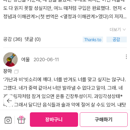
야 한다. 극빈층을 위해 일하는 단체들은 복지 서비스가 ‘보편적
도 하고 여행도 자금의 여유만 있다면 여러 나라에 손 쉽게 갈 수
발전한다. 인류는 이미 나치의 홀로코스트를 통해 편견의 최후 단
도 다 읽지 못할 성싶지만, 여느 때처럼 구입은 완료했다. 먼저 <
이 달라지고 똑같이 가난한 사람들 사이에서도 저축 형태가 다르
으로’ 제공되어야 한다고 주장한다. 프랑스 정부가 가난한 사람들
있는 시대다. 경제가 금융의 시대로 넘어오면서 자국의 경제 상황
계를 경험했다. 이 책에서 저자는 편견적 인간과 편견 사회가 어
정념과 이해관계>(첫 번역은 <열정과 이해관계>였다)의 저자
게 나타난다. (p275~276) 가난의 굴레를 벗어나기 위해 돈을
중 30퍼센트가 가난을 벗어날 수 있게 돕는 프로그램을 시작할
이 더 국제 상황에 연동되어 있다는 것은 부인할 수 없는 사실이
떻게 만들어지는지, 뿌리 깊은 혐오와 차별을 걷고 관용을 키울
앨버트 허시먼. '반동에 저항하되 혁명을 의심한 경제사상가'가
주면 저축하지 않고 그 때 그 때 필요한 소비재를 산다. 자식을 교
것이 라는 이야기를 들었을 때 노숙자이던 티에리 로시Thierry
다. 지금 각자도생할 수 있는 나라가 전세계에서 몇이나 될까? 그
방법은 무엇인지 탐구한다. 반세기전에 나왔지만 코로나19 사태
더보기
부제다. 국내에는 책이 몇 권 소개되지 않아서 이렇게 두툼한 평
육시키려 하지 않는다. 현재 더 개선할 여지가 있어도 그냥 그 상
Rauch가 보인 반응은 “우리 가족은 그 30퍼센트에 틀림없이 들
렇게 폐쇄적이라는 북한이라는 곳도 규모가 작거나 암시장을 통
로 특정지역과 성소수자에 대한 혐오 발언이 기승을 부리는 요즘
공감 (
36
)
댓글 (0)
전이 번역될 줄은 몰랐다. '독보적 경제학자 앨버트 O. 허시먼의
태에 머무르려고 한다. 처음엔 잘 하는 것 같다가도 나중에 그대
지 못할 거야”였다. 그는 “그 프로그램이 모든 사람을 지원하는
해서 그렇지 아예 폐쇄적인 국가로 살아남기란 힘들다. 이런 것들
의 한국사회를 설명하기에 부족함이 없다. 저렴한 것들의 세계
파란만장한 일대기. 허시먼은 사상적 뿌리가 마르크스주의에 닿
로다. 따라서 가난한 사람/국가에 뭔가를 하는 것은 밑빠진 독에
게 아니라면, 나는 내가 떨어질 게 확실하다고 생각한다”고 말했
은 일반 사람들에겐 손 쉬운 세계 여행을 통해 견문을 넓히기도
사.'따라서 1400년대 이후의 역사는 인류세가 아니라 자본세로
아 있음에도 공산주의적 유토피아에 동조하지 않았고, 제3세계
물붓기다. 그들은 그러니까 가난한 거다... 라는 생각에 반문을 하
여울
2020-06-11
메뉴
다. 평생 “떨어져” 보기만 한 사람으로서, 붙을 가능성을 염두에
해주었고 다양한 무역, 금융의 발전은 우리 눈앞에 값싼 외국의
명명되어야 한다'인류 문명이 개발되면서 불평등 문제는 심화되
에 파견된 '외국인 전문가'였지만 '외국인 전문가'의 과도한 역할
고 있다. 그들이 먼 미래를 바라보고 뭔가를 하기 위해선, 그 먼
두고 무언가에 지원해 보는 것 자체를 포기해 버린 것이었다. _9
장마
농산물이나 상품을 소비할 수 있게 되었다. 하지만 반대로 이런
고 기후는 '비상사태'를 맞았다. 이런 문제들은 금융 자본주의와
을 비판했으며, 시장에 대한 신뢰를 저버리지 않았음에도 시장만
미래에 내가 어떻게 변해 있을 수 있는지에 대한 긍정적인 이미지
장 돈과 존엄, 481~482쪽 오늘날 같은 변화와 불안의 시기에,
‘가난과 비‘빗소리에 깨다. 너를 반겨도 너를 맞고 싶지는 않구나.
세계가 연결되어있는 시대가 오히려 전염병이 폭발적으로 퍼질
신자유주의의 역기능이나부산물쯤으로 이해된다. 반세계화활동
능주의에 휩쓸리지 않았고, 경제학자이면서도 그 경계 안에 안주
가 필요하다. 그런데 그들에겐 그게 없다. 따라서 '몰라서' 그러는
사회 정책의 목적은 충격이 닥쳤을 때 사람들이 스스로의 가치를
그랬다. 네가 중력 같아서 너만 발라낼 수 없다고 말야. 그래. 네
수 있는 환경이 되어버렸다. 한국은 특히 올해 초 옆나라 중국의
가(라즈파텔)와 사회학과 교수(제이슨 W. 무어)인 저자들은 '자
하지 않았다는 점에서 20세기 지성사의 특별하고 비범한 존재였
게 아니라 희망이 없기 때문에 그냥 그렇게 지내는 거다. 따라서
폄하하게 되지 않으면서 충격을 흡수할 수 있게 돕는 것이다. 불
게 그림자처럼 잠겨 있으면 온통 긴장투성이지. 과잉각성상태*
상황이 심상치 않음을 느끼고 중국인 입국을 전면 차단해라/마라
본주의가 감춰온 비용'을 현세대의 우리가 지불하고 있다고 설명
뒤로가
다. 이 책은 대공황과 파시즘, 혁명과 전쟁, 경제개발과 독재 등 2
그들에게 미래에 대한 투자를 할 수 있는 여지를 불어넣어주면 그
기
행히도, 현재의 시스템은 그렇지 않다. 우리의 사회 보호 시스템
라구. 그래서 달디단 음식들과 술과 약에 절어 살 수도 있어. 내탓
라는 논쟁이 벌어지기도 했다. 그 이후로 신천지, 이태원발, 8.15
한다. 인류문명은 값진 것들을 저렴하게 만듦으로써 진보해왔다.
0세기를 특징짓는 온갖 격동의 현장을 온몸으로 겪어낸 바로 이
들에게 변화가 생길 수 있다.. 라고 저자들은 말하고 싶은 거
은 여전히 빅토리아 시대의 틀을 따르고 있고, 너무나 많은 정치
네탓도 같이 버무려져 있어. 어항을 들려다 보기만 하거나 나만
집회발의 일시적인 유행을 거쳐 겨울에 들어와서 일일 평균 약 1
자연, 돈, 노동, 돌봄, 식량, 에너지, 생명 이 일곱가지 자원이 싸구
'숙고하는 활동가'이자 '행동하는 지식인'의 치열한 지적.실천적
다. 자신이 원하는 모든 것이 멀리 떨어져 있는 상황에서 희망을
보관함담기
선물하기
인이 가난한 사람들과 사회적으로 불리한 처지에 있는 사람들에
장바구니
구매하기
잘한다고 빠져나갈 수 있는 일이 아니란거야.좌우우좌의 문제가
000명의 확진자가 나오고 있는 시대를 살고 있다. 그리고 연 초
려로 취급받게 된 역사적인 맥락을 파고든다. 값진것이 저렴해질
여정을 추적한다.'아무튼 소개된 덕분에 독보적이면서도 비범한,
유지하기는 매우 어렵다. 골대를 조금 가깝게 밀어주는 것은 가난
더보기
게 경멸을 감추지 않는다. 그리고 태도의 변화가 이루어진다 해도
아니란거야. 상하 하상은 늘 지금으로 튀어나오는 거지. 앞으로