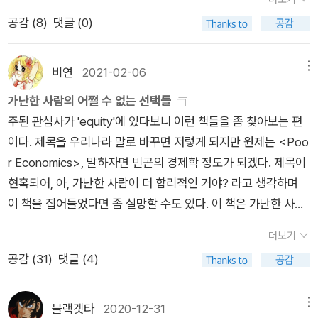
자리가 몬태나주에 있든 미주리주에 있든 또 그것이 접시에 생선
미시적으로 담고있다. 재테크 내용은 아직 보지 못했고, 인생명강
공감 (
8
)
댓글 (0)
을 올리는 일이든 생선을 올릴 접시를 만드는 일이든 간에 말이
시리즈는 그 특색에 맞게 어렵지 않게 쓰여졌는데 오히려 경제학
다. _3장 무역의 고통, 118쪽 결과적으로 시장이 늘 공정하고, 용
도서가 재미있다. 그리고 백영옥작가의 에세이와 어린이도서. 나
인 가능하고, 효율적인 결과를 가져다주리라는 믿음은 합리적이
쁘지않네. '당신을 이어 말한다' 이길보라. '내 앞에 서서 먼저 말
비연
2021-02-06
메뉴
지 않다. 저자들은 책 전체에 걸쳐 그러한 사례들을 제시한다. 가
하고 선언하고 행동해왔던 당신의 용기로 이어 말한다'아티비스
가난한 사람의 어쩔 수 없는 선택들
령, 경직적인 경제에서는 시장에만 맡겨 둘 게 아니라 정부가 개
트는 예술가이자 활동가 두 개의 정체성을 가지고 연대, 활동, 작
주된 관심사가 'equity'에 있다보니 이런 책들을 좀 찾아보는 편
입해서 이주를 촉진해야 사람들이 실제로 이주를 해 이득을 볼 수
업하는 이들을 말한다. 아티비스트인 저자는 페미니즘과 장애인
이다. 제목을 우리나라 말로 바꾸면 저렇게 되지만 원제는 <Poo
있다. 또한 이주를 하지 않는 사람들도 생계와 존엄을 포기하지
권의 관점에서 자신의 삶을 새롭게 들여다본다. 페미니즘을 만나
r Economics>, 말하자면 빈곤의 경제학 정도가 되겠다. 제목이
않으면서 자신의 터전에 머물 수 있도록 정부의 개입이 필요하다.
여성으로서 살아왔던 경험에 언어가 생겼고, 코다(농인 부모에게
현혹되어, 아, 가난한 사람이 더 합리적인 거야? 라고 생각하며
더 일반적으로 말해서, 불평등이 극단적으로 심화되는 승자 독식
서 태어난 자녀를 일컫는다)라는 단어를 알게 된 후 '들리지 않
이 책을 집어들었다면 좀 실망할 수도 있다. 이 책은 가난한 사람
의 세계에서는 가난한 사람과 부유한 사람 사이에 격차가 점점 벌
음'을 부끄러워할 필요가 없었다. 저자의 말하기는 이때부터 가장
이 더 합리적이라는 걸 말하려는 게 아니라, 가난한 사람이 그 상
어지게 되는데, 모든 사회적 결과를 오로지 시장에 의해 결정되게
정치적인 행위가 된다. '그런 순간과 시도를 마주할 때마다 희망
더보기
황에서 하는 선택이 우리가 봐선 아니겠지만, 그들에겐 '최선의'
놔둔다면 이들 사이의 차이와 간극은 돌이키기 어려운 상태가 될
이 생긴다. 장애라는 단어를 굳이 가져다 스지 않아도 될 때, 그런
공감 (
31
)
댓글 (4)
선택이다. 그들에게도 그 나름의 합리적 상황 배경이나 이유가 있
수 있다. 존엄한 인간을 위한 경제학 : 부자든 가난한 사람이든 때
분류가 더 이상 필요하지 않은 사회가 어쩌면 가능할지도 모른다
다 라는 걸 말하고 싶은 것이고, 따라서 그렇게 밖에 할 수 없는
로는 돈보다 위신과 존엄을 원한다 일류 운동선수들은 연봉 상한
고' 우리를 앞섰던 이들의 용기에 이어말하는 다큐멘터리 감독의
상황들을 개선해주면 그들도 우리가 보기에도 reasonable한 선
블랙겟타
2020-12-31
메뉴
이 있다고 해서 운동을 게을리하지 않는다. 세율이 올라가면 세금
첫 사회비평집. 나는 나와 산다. '혼자인 지금, 안전한가요?' 1인