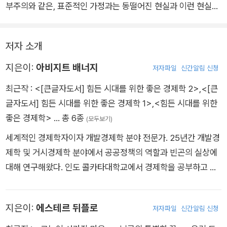
다. 또한 해법에 대한 그들 자신의 비전도 설득력 있게 제시한다.
부주의와 같은, 표준적인 가정과는 동떨어진 현실과 이런 현실을
설명하고자 하는 말쑥한 일반 이론의 균형을 잘 맞추어야 한다는
점이다. 배너지와 뒤플로는 실로 이 측면에 있어 최고의 권위자
저자 소개
다. 이들은 수백 회의 랩 실험과 현장 실험을 통해 경제적 행위의
중요한 패턴을 관찰하고, 우리가 정책을 고안할 때 무엇을 고려해
지은이:
아비지트 배너지
저자파일
신간알림 신청
야 하는지를 제시해 왔다. 더할 나위 없이 좋은 자극을 주는 이 책
최근작 :
<[큰글자도서] 힘든 시대를 위한 좋은 경제학 2>
,
<[큰
에서 저자들은 자신들의 작업을 명쾌한 논리와 알기 쉬운 언어로
글자도서] 힘든 시대를 위한 좋은 경제학 1>
,
<힘든 시대를 위한
설명한다.
좋은 경제학>
… 총 6종
(모두보기)
세계적인 경제학자이자 개발경제학 분야 전문가. 25년간 개발경
제학 및 거시경제학 분야에서 공공정책의 역할과 빈곤의 실상에
대해 연구해왔다. 인도 콜카타대학교에서 경제학을 공부하고 하
버드대학교에서 경제학 박사학위를 받은 후 하버드대학교와 프
린스턴대학교에서 교수로 일했다. 현재 MIT에서 개발경제학 관
지은이:
에스테르 뒤플로
저자파일
신간알림 신청
련 연구와 강의를 병행하고 있으며 세계은행, 인도 정부를 비롯한
유관 기관에 경제정책을 조언하고 있다. 2009년에는 원조의 효