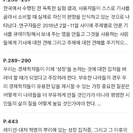
적어도 로켓 공학자보다는 한참 아래일 것이다. 공학자는 로켓이
한국에서 수행된 한 독특한 실험 결과, 사용자들이 스스로 기사를
지구 중력을 벗어나게 하는 데 정확히 무엇이 필요한지 알기 위해
골라서 소비할 때 실제로 자신의 편향을 인식하고 있는 것으로 나
서라도 물리학자의 확고한 지식에 바탕을 두지만, 경제학자는 그
타났다. 연구자들은 2016년 2월~11월 사이에 주제별로 언론 기
만큼의 확고한 기반도 없다. 경제학자는 배관공과 더 비슷하다.
사를 큐레이팅해서 보내 주는 앱을 만들고 그것을 사용하는 사람
우리는 정보에 기반한 ‘직관’, 경험에 기반한 ‘추측’, 그리고 순전
들에게 기사에 대한 견해 그리고 주제에 대한 견해를 주기적으로
한 ‘시행착오’를 가지고 문제를 해결한다. 그래서 경제학자들은
질문했다. …(중략)… 사용자 중 무작위로 두 집단을 선정해 한 집
종종 잘못된 결론을 내놓는다.
단은 자신이 원하는 뉴스 매체를 선택할 수 있게 했고, 다른 집단
P.289~290
_1장 MEGA: 경제학을 다시 위대하게
은 계속해서 무작위로 선택된 기사를 받게 했다. 이 실험에서 세
우리는 경제학자들이 이제 ‘성장’을 논하는 것에 대한 집착을 버
가지의 중요한 결과가 드러났다. …(중략)… 셋째, 놀랍게도, 그렇
려야 할 때가 되었다고 주장하려 한다. 부유한 나라들의 경우 우
게 매체를 직접 선택한 사람들은 무작위로 기사를 받아 본 사람들
리 경제학자들이 유용한 답을 제시할 수 있는 가장 중요한 질문은
보다 자신의 견해를 더 많이 조정했고, 그것도 더 중도적으로 조
어떻게 이 나라들을 더 부유하게 만들 것인가가 아니라 평범한 시
정했다! 반향실 효과와 반대되는 효과가 나타난 것이다. 종합적으
민들의 삶의 질을 어떻게 높일 것인가여야 한다.
로, 선호에 따라 매체를 선택할 기회를 갖게 된 사람들은 당파적
_5장 성장의 종말?
편향을 덜 갖게 되었다. 자신이 택한 매체가 편향되어 있다는 것
P.443
을 알고 있기 때문에 부분적으로 그 편향을 교정했고, 사실정보에
레이건-대처 혁명의 뿌리에 있는 성장 집착증, 그리고 그 이후의