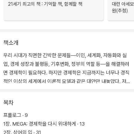
21세기 최고의 책 : 기억할 책, 함께할 책
대런 아세모
원(추첨)
책소개
우리 시대가 직면한 긴박한 문제들―이민, 세계화, 자동화와 실
업, 경제 성장과 불평등, 기후변화, 정부의 역할 등―을 해결하려
면 경제학이 필요하다. 하지만 경제학은 지금까지는 너무나 경직
적인 이상의 세계에서 이론적 모델과 같은 대안만 내놓았다. 저자
들은 마치 저 높은 하늘에만 떠 있던 경제학을 우리가 살고 있는
땅, 즉 현실로 끌고 내려와 실증 근거들을 기반으로 우리 사회의
목차
큰 문제들을 실제로 해결하기 위한 방법을 파고든다.
프롤로그 · 9
1장. MEGA: 경제학을 다시 위대하게 · 13
노벨상 수상 경제학자 배너지와 뒤플로는 경제학이 제대로만 수
2장. 상어의 입 · 31
행된다면 (그러니까 ‘좋은 경제학’이) 우리 시대의 가장 첨예한