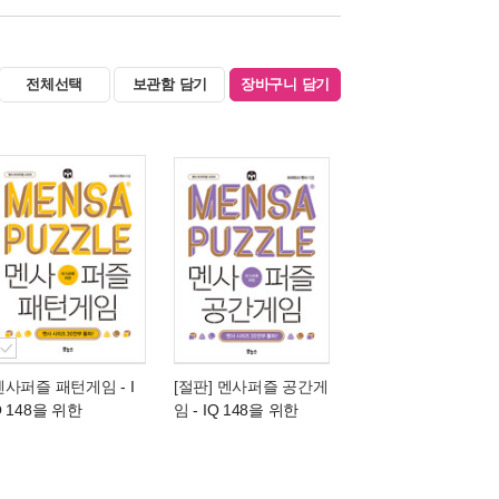
전체선택
보관함 담기
장바구니 담기
멘사퍼즐 패턴게임
- I
[절판] 멘사퍼즐 공간게
Q 148을 위한
임
- IQ 148을 위한