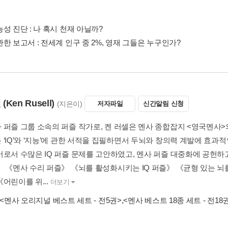
성 진단 : 나 혹시 천재 아닐까?
한 보고서 : 전세계 인구 중 2%, 영재 그들은 누구인가?
셀
(Ken Rusell)
(지은이)
저자파일
신간알림 신청
 퍼즐 그룹 소속의 퍼즐 작가로, 켄 러셀은 멘사 종합잡지 <영국멘사>
 ‘IQ’와 ‘지능’에 관한 서적을 집필하면서 두뇌와 창의력 계발에 효과
버로서 수많은 IQ 퍼즐 문제를 고안하였고, 멘사 퍼즐 대중화에 공헌하
》 《멘사 수리 퍼즐》 《뇌를 활성화시키는 IQ 퍼즐》 《균형 있는 뇌
어린이를 위...
더보기
<멘사 오리지널 베스트 세트 - 전5권>
,
<멘사 베스트 18종 세트 - 전18