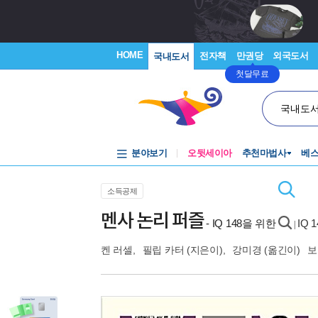
HOME
전자책
만권당
외국도서
국내도서
첫달무료
국내도
분야보기
오뒷세이아
추천마법사
베
소득공제
멘사 논리 퍼즐
- IQ 148을 위한
IQ
|
켄 러셀
,
필립 카터
(지은이),
강미경
(옮긴이)
보