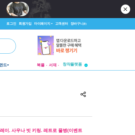
로그인
회원가입
마이페이지
고객센터
장바구니
(0)
펀드
북플
서재
투비컨티뉴드
창작플랫폼
투비컨티뉴드
레이. 사우나 빗 키링. 레트로 물병(이벤트