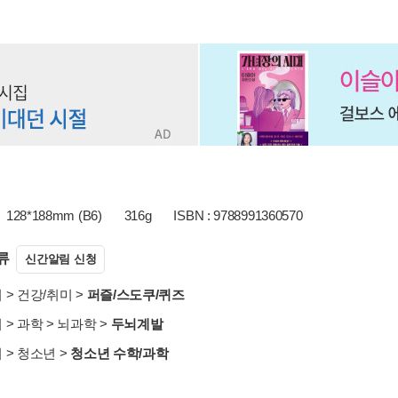
128*188mm (B6)
316g
ISBN : 9788991360570
류
신간알림 신청
서
>
건강/취미
>
퍼즐/스도쿠/퀴즈
서
>
과학
>
뇌과학
>
두뇌계발
서
>
청소년
>
청소년 수학/과학