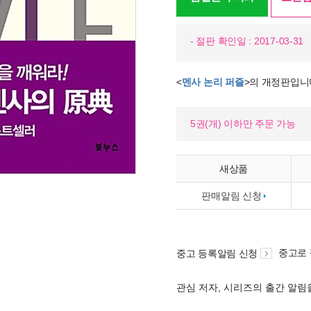
- 절판 확인일 : 2017-03-31
<
멘사 논리 퍼즐
>의 개정판입니
5권(개) 이하만 주문 가능
새상품
판매알림 신청
중고로
중고 등록알림 신청
관심 저자, 시리즈의 출간 알