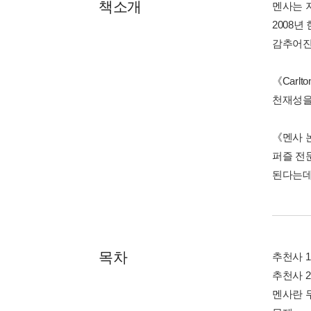
책소개
멘사는 지
2008년
감추어진
《Carl
천재성을
《멘사 
퍼즐 전
된다는데
목차
추천사 1
추천사 2
멘사란 