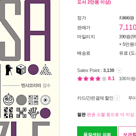
도서 2만원 이상)
정가
7,900원
7,11
판매가
마일리지
390원(5
+ 5만원
배송료
유료 (도
Sales Point :
3,139
8.1
100자평(
카드/간편결제 할인
무이
절판
판권 소멸 등으로 더 이상 
품절센터 의뢰
보관함