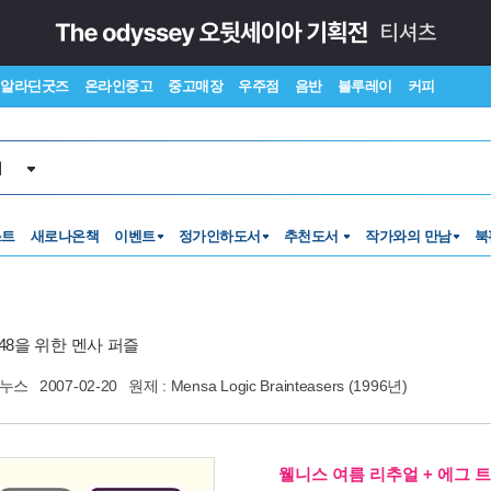
알라딘굿즈
온라인중고
중고매장
우주점
음반
블루레이
커피
서
스트
새로나온책
이벤트
정가인하도서
추천도서
작가와의 만남
북
 148을 위한 멘사 퍼즐
누스
2007-02-20
원제 : Mensa Logic Brainteasers (1996년)
웰니스 여름 리추얼 + 에그 트