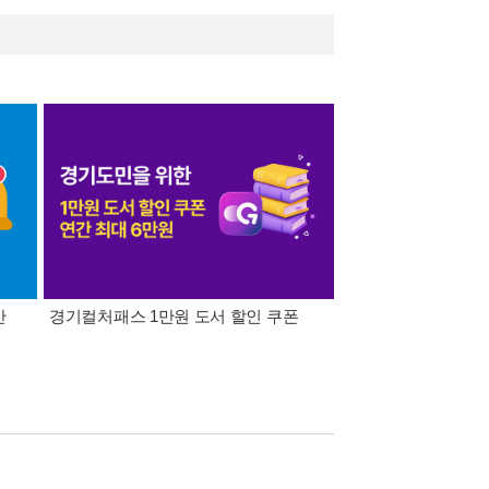
간
경기컬처패스 1만원 도서 할인 쿠폰
삼성카드가 쏜다! 알라