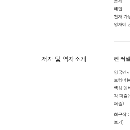
문제
해답
천재 가능
영재에 관
저자 및 역자소개
켄 러
영국멘사
브렘너는
핵심 멤
각 퍼즐
퍼즐》 《
최근작 :
보기)