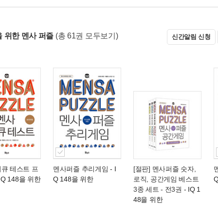
8을 위한 멘사 퍼즐
(총 61권 모두보기)
신간알림 신청
이큐 테스트 프
멘사퍼즐 추리게임
- I
[절판] 멘사퍼즐 숫자,
 IQ 148을 위한
Q 148을 위한
로직, 공간게임 베스트
3종 세트 - 전3권
- IQ 1
48을 위한