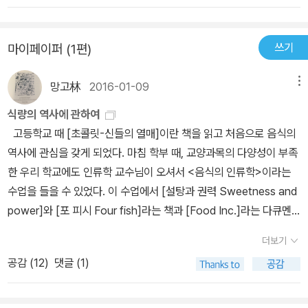
진 웰스타인의 ｢쾌감 본능｣이 있다. <밑줄>지금은 세상을 떠났지만
나의 아내 도브잔스키 코는 스페인 정보 이전 아메리카 대륙의 원주
쓰기
마이페이퍼 (1편)
민의 식생활에 관해 대단한 흥미를 가지고 있었다. 그녀는 그것에 대
한 조사와 연구를 바탕으로 초콜릿의 역사에 관한 책을 쓰겠다는 생
망고林
2016-01-09
메뉴
각을 오래 전부터 품고 있었다...나는 그녀가 이 책의 주 저자라는 사
실을 확인시키며 내가 이 책을 꼭 완성하겠다고 약속하였다...소피가
식량의 역사에 관하여
세상을 떠난 뒤, 나는 작업을 시작하였다...나는 롱아일랜드의 노스 쇼
고등학교 때 [초콜릿-신들의 열매]이란 책을 읽고 처음으로 음식의
어에서 자랐다. 그곳에 있는 한 고등학교에 “가르치려고 하는 자는 결
역사에 관심을 갖게 되었다. 마침 학부 때, 교양과목의 다양성이 부족
코 배우기를 멈춰서는 안된다”라는 문장이 걸려 있던 것을 기억한다.
한 우리 학교에도 인류학 교수님이 오셔서 <음식의 인류학>이라는
비록 소피가 죽은 뒤였지만, 이 책을 쓰는 동안 나는 아내로부터 많은
수업을 들을 수 있었다. 이 수업에서 [설탕과 권력 Sweetness and
것을 배웠다. 스페인인들 가운데서도 가난한 자들은 원주민 여성들
power]와 [포 피시 Four fish]라는 책과 [Food Inc.]라는 다큐멘
과 결혼하였다. 반면 부유한 사람들은 원주민 여자들을 첩으로 삼았
터리를 접했다. (이 다큐는 나중에 책으로도 만들어진 듯 하다. 한국
더보기
다. 이 때문에 식민지 시대의 많은 가정에서 부엌을 담당한 사람들은
어 번역본도 나왔길래 첨부한다.) 이 수업에서 무엇을 다룰 것인지
아즈텍 여성이 대부분이었다. 그리고 나서 얼마 뒤에 스페인계 크리
공감 (
12
)
댓글 (1)
알려주기 위해 교수님께서는 !쿵 족의 지방에 대한 애착에 관한 짧은
오요 세대가 아스텍 왕국이 있었던 이 지역에서 태어났다. 그들은 부
칼럼으로 학기 첫 수업을 시작하셨었다. 수렵채집민이 지방을 어떤
모들의 고향에는 결코 발을 딛지 못할 사람들이었다. 이렇게 해서 전
식으로 귀하게 생각하는지 읽자마자 Food Inc.에서 보여주는 현대