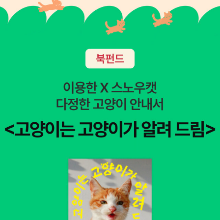
는 비판의 대상에 대해 아주 thorough하게 알고 분석해놓아야 한다
는 또 쓸데없이 엄격한 원칙을 가지고 있어서) [빵의 역사]는 사소하
지만 무척이나 재미있는 지식들과 의견들이 계속 멈추고 음미하고 감
탄하게 해서 느리게 읽고 있다. 나는 몇 년 전에 [누들 로드]라는 KB
S 특별기획 시리즈도 무척 재미있게 시청했었다. (지금 찾아보니 책
도 나왔길래 첨부한다) 종합하니, 이번에 구입한 책들까지 모두 읽게
되면 빵, 국수, 닭, 소, 물고기, 그리고 설탕의 역사에 대해 자세히 다
룬 책이나 영상을 한번씩은 본 것이 되겠더라. 쌀(혹은 밥), 돼지, 양,
소금, 후추 및 향신료, 그리고 술과 커피와 차의 역사에 대한 책들까지
하나씩 골라읽으면 인간사에 아주 중요한 역할을 한 주요 식량들에
대해서는 얼추 이해하게 되지 싶다. (혹시 이 글을 읽으신 분들 중에
위의 식량들에 대한 좋은 책들을 알고 계시는 분들은 추천해주시면
감사하겠습니다!) 거창하게 말하면 인간 문화에 있어서 가장 중요하
고 민감한 것이 먹는 것이니 각종 식량들의 역사를 알면 역사와 문화
와 사회에 대한 이해가 깊어질 것이고, 사소하게는 누구와 무엇을 함
께 먹든 나눌 재미난 이야기가 몇 개 쯤은 생길 것이라는 게 '식량의