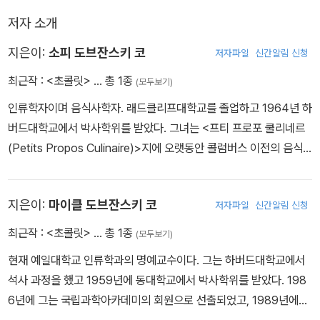
식물학, 요리법 등 인접 학문을 동원하여 이 과정을 자세히 밝힌다.
저자 소개
저자들은 이 책에서 아메리카인들이 어떻게 해서 초콜릿에 그렇게도
지은이:
소피 도브잔스키 코
저자파일
신간알림 신청
매료되었고 그것이 스페인 제국과 식민지 시대를 거쳐서 어떻게 변형
최근작 :
<초콜릿>
… 총 1종
(모두보기)
되고 받아들여졌는지, 그리고 그것이 유럽에 건너가 약물 혹은 음료
로 등장하게 되었는지 등을 살핀다. 또한 19세기에서 20세기에 걸쳐
인류학자이며 음식사학자. 래드클리프대학교를 졸업하고 1964년 하
음료였던 초콜릿이 고형으로 바뀌는 과정과 대량생산을 했던 몇몇 초
버드대학교에서 박사학위를 받았다. 그녀는 <프티 프로포 쿨리네르
콜릿 회사에 관해서도 한 장을 할애하여 언급하고 있다.
(Petits Propos Culinaire)>지에 오랫동안 콜럼버스 이전의 음식
과 조리사에 대한 글들을 기고했고, 음식과 요리에 관한 옥스퍼드 대
학의 심포지엄에도 참가했다. 1994년에 <아메리카 최초의 요리(A
지은이:
마이클 도브잔스키 코
저자파일
신간알림 신청
merica First Cuisines)>를 출판했는데, 이 책은 세계적인 반향을
불러일으켰다.
최근작 :
<초콜릿>
… 총 1종
(모두보기)
현재 예일대학교 인류학과의 명예교수이다. 그는 하버드대학교에서
석사 과정을 했고 1959년에 동대학교에서 박사학위를 받았다. 198
6년에 그는 국립과학아카데미의 회원으로 선출되었고, 1989년에는