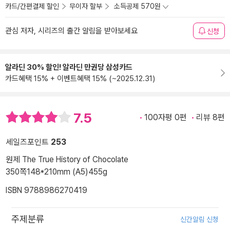
카드/간편결제 할인
무이자 할부
소득공제 570원
관심 저자, 시리즈의 출간 알림을 받아보세요
신청
알라딘 30% 할인! 알라딘 만권당 삼성카드
카드혜택 15% + 이벤트혜택 15% (~2025.12.31)
7.5
100자평 0편
리뷰 8편
세일즈포인트
253
원제 The True History of Chocolate
350쪽
148*210mm (A5)
455g
ISBN 9788986270419
주제분류
신간알림 신청