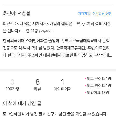
그의 중앙 아메리카에 대한 탁월한 연구 업적을 인정한 하버드대학교
로부터 '타티아나 프로스쿠리아코프 상'을 받았다. <멕시코(Mexic
옮긴이:
서성철
저자파일
신간알림 신청
o)>, <마야(The Maya)>, <마야 사본을 푸는 법(Breaking the M
aya Code)> 등을 비롯한 많은 책과 논문을 썼다.
최근작 :
<더 넓은 세계사>
,
<마닐라 갤리온 무역>
,
<여러 겹의 시간
을 만나다>
… 총 11종
(모두보기)
한국외국어대 스페인어과를 졸업하고, 멕시코국립대학교에서 문학
전공으로 석·박사 학위를 받았다. 한국국제교류재단, 주駐아르헨티
나 한국대사관, 주스페인 대사관에서 공보관을 역임하고, 부산외대
중남미지역원 연구교수로 재직 중 2018년 지병으로 별세했다. 중남
미 역사와 문화에 문학적·인류학적 관심을 기울였으며, 중남미 전체
역사를 체계적으로 조망한 카를로스 푸엔테스의 《묻힌 거울》을 《라
읽고 싶어요 1명
0
8
1
틴아메리카 역사》란 제목으로 우리말로 옮겼다. 그 밖에 《신대륙과
읽고 있어요 1명
100자평
리뷰
마이페이퍼
케케묵은 텍스트들》, 《신들의 열매 초콜릿》, 중남미 한인 이주 역사
읽었어요 13명
를 다룬 《회상》 등을 번역했다. 2017년 출간한 저서 《마닐라 갤리온
이 책에 내가 남긴 글
무역》은 동서 무역의 통합과 해상 실크로드의 역사를 동남아와 중남
미 관계사로 풀어낸 역작이다.
로그인하면 내가 남긴 글과 친구가 남긴 글을 확인할 수 있습니다.