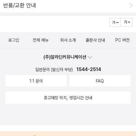
혀 새로운 크리오요화된 문화가 형성되었다. 곧 이것은 양쪽의 문화
반품/교환 안내
축산업의 폐해와 몬산토를 비롯한 대규모 다국적 종자 회사들이 농민
가 혼합된 것인 동시에 각각의 문화와는 전혀 다른 것이었다. 이와 같
들의 삶을 손아귀에 틀어쥔 모습을 접하면 정말 많은 생각을 하게 된
은 상황 아래서 초콜릿은 신스페인의 식생활에 등장하였고 결국 스페
다. 당연히 다음 순서는 제레미 리프킨의 [육식의 종말 Beyond bee
인 본국을 시작으로 전 유럽에 퍼지게 되었다. 자신들의 의지와는 상
f]였는데... 나중에 자세히 리뷰를 쓰려고 벼르고 있지만 언급한 김
관없이 강제로 끌려와 백인이 경영하는 카카오 농장에서 일했던 수십
로그인
전체 메뉴
회사 소개
출판사 안내
PC 버전
에 짧게 평을 적자면, 이 책은 도살장의 광경을 끔찍하고 과장되게 묘
만명 노예들의 고향인 서아프리카가 오늘날 세계 제일의 카카오 산지
사함으로써 축산업에 (정당하지 않을 정도로) 나쁜 이미지를 씌우려
로 바뀐 것은 정말로 아이러니가 아닐 수 없다. 도대체 어떻게 해서 이
(주)알라딘커뮤니케이션
하고, 소 축산단지를 없애면 자연스럽게 인류의 모든 문제가 사라질
런 일이 일어난 것일까? 그런데 이것 역시 유럽이 벌린 식민지 사업
것이라고 주장하는 등 비논리적인 주장이 많아 그다지 좋은 책은 아
1544-2514
일반문의 (발신자 부담)
의 일환이었다. 1824년에 포르투갈인들은 브라질에서 가지고 온 포
니라고 생각한다. 지난달, 그러니까 12월 초 쯤에 갑자기 책에 대한
라스테로종 카카오나무를 기니 만에 있는 가봉 서쪽의 상 도메에 이
1:1 문의
FAQ
욕구가 폭발해서 알라딘 이용법과 북플도 알게 되고 서점에 들러서
식했다. 그 결과 19세기 말까지 카카오는 이 섬들의 주요 수출품 가운
책도 여럿 발견하고 구입했다. 아직 학생이라 수중에 돈이 많지는 않
중고매장 위치, 영업시간 안내
데 하나가 되었다... 그런 이유로 1991년에 나온 시장 보고서를 보면
아서 (그리고 쓸데없이 책 고르는 데에 까다로워서) 고르고 고른 책들
전 세계 카카오의 55퍼센트는 아프리카산이고, 멕시코산(초코릿뿐
만 구입했는데, 그중 음식의 역사에 대한 책들은 아래와 같다. 이 중
만 아니라 “카카오”란 용어가 탄생한 곳인)은 불과 1.58퍼센트에 지
[빵의 역사]부터 읽고 있는데, 독서의 즐거움이 흘러넘칠 지경이다.
나지 않는다.
[육식의 종말]은 저자의 주장이 비약이라고 생각될 때마다 멈추고 분
석하게 되어서 좀체 진도가 나가지 않고 있는데 (잘 비판하기 위해서