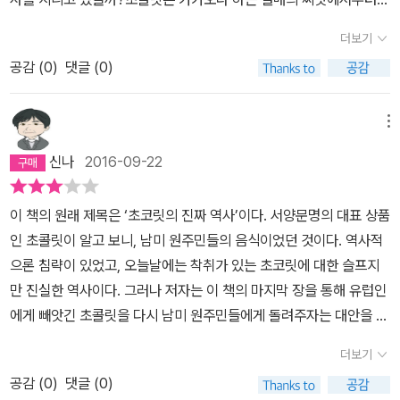
시작된다. 원래 카카오는 그 하얀 과육을 먹기 위해서 사람들이 좋아
더보기
했을 것이라 추정되었고, 카카오 씨앗을 공정해서 그 맛있는 초콜릿
공감 (
0
)
댓글 (0)
을 만드는 것은 누가 시작했는지 잘 모른다. 이 쓴맛을 지닌 씨앗을 수
분을 빼서 볶은 후 다양한 공정을 거쳐 갈면 분말이 만들어진다. 이 분
말과 카카오 버터등을 이용하여 굳힌 것이 지금의 우리가 쉽게 생각
메뉴
하는 고형 초콜릿이다.초콜릿은 지금도 다양한 분란에 휩싸여 있다.
신나
2016-09-22
초콜릿을 항우울제라고 하는 사람이 있는가하면, 그 단맛 때문에 우
울증의 원인이 된다고도 한다. 최음제라고도 하지만 강장제라고도 하
이 책의 원래 제목은 ‘초코릿의 진짜 역사’이다. 서양문명의 대표 상품
는데, 최음제라 한다면 대부분의 음식도 이러한 작용을 한다고 보면
인 초콜릿이 알고 보니, 남미 원주민들의 음식이었던 것이다. 역사적
되니, 초콜릿을 금지하려 한다면 아예 식사를 하지 말라는 셈이다.초
으론 침략이 있었고, 오늘날에는 착취가 있는 초코릿에 대한 슬프지
콜릿의 역사는 정말 길다. 허시 초콜릿에서 시작된 대량 생산등의 방
만 진실한 역사이다. 그러나 저자는 이 책의 마지막 장을 통해 유럽인
식은 꽤 최근에 도입된 바이지만, 그래도 이 비밀에 휩싸인 물질은 앞
에게 빼앗긴 초콜릿을 다시 남미 원주민들에게 돌려주자는 대안을 제
으로도 커다란 인기를 누릴 것임은 분명한 바다.
시한다. 그것이 바로 공정무역이다. 이 책은 초콜릿에 대해 주로 역사
더보기
적 관점으로 썼다. 사회적 관점으로 쓴 책으로 캐럴 오프의 ｢나쁜 초
공감 (
0
)
댓글 (0)
콜릿｣이 있다. 과학적 관점으로 쓴 책은 (비록 부분적으로 다뤘지만)