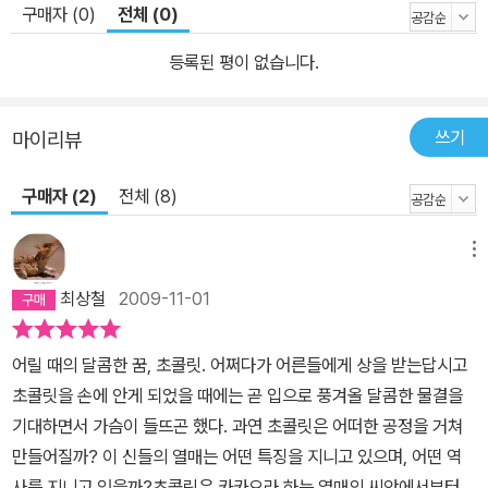
구매자 (0)
전체 (0)
등록된 평이 없습니다.
쓰기
마이리뷰
구매자 (2)
전체 (8)
메뉴
최상철
2009-11-01
어릴 때의 달콤한 꿈, 초콜릿. 어쩌다가 어른들에게 상을 받는답시고
초콜릿을 손에 안게 되었을 때에는 곧 입으로 풍겨올 달콤한 물결을
기대하면서 가슴이 들뜨곤 했다. 과연 초콜릿은 어떠한 공정을 거쳐
만들어질까? 이 신들의 열매는 어떤 특징을 지니고 있으며, 어떤 역
사를 지니고 있을까?초콜릿은 카카오라 하는 열매의 씨앗에서부터