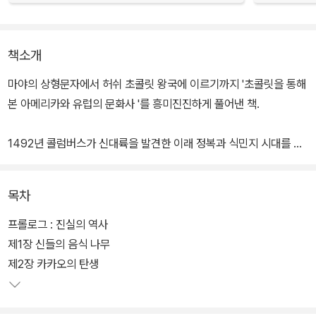
책소개
마야의 상형문자에서 허쉬 초콜릿 왕국에 이르기까지 '초콜릿을 통해
본 아메리카와 유럽의 문화사 '를 흥미진진하게 풀어낸 책.
1492년 콜럼버스가 신대륙을 발견한 이래 정복과 식민지 시대를 거
치는 동안 신세계는 감자, 토마토, 고추 등과 같은 새로운 작물들과 향
신료를 유럽에 전해주었다. 초콜릿 역시 그 새로운 작물 가운데 하나
목차
이다.
프롤로그 : 진실의 역사
초콜릿의 원주인인 인디오들이 유럽인들에 의한 강제노동과 그들이
제1장 신들의 음식 나무
가지고 온 질병으로 사라져 가는 동안 초콜릿은 바다 건너 여행하기
제2장 카카오의 탄생
시작했다. 이 책의 저자들은 옛 사료들, 정복자들의 증언록, 고고학적
발굴, 그림문자 해독, 편지 등의 방대한 사료를 통해서 그리고 고고학,