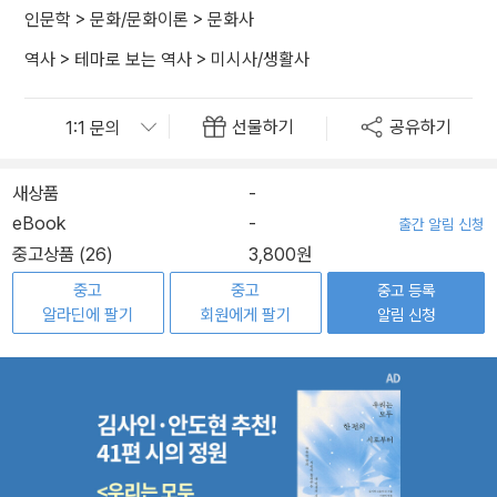
인문학
>
문화/문화이론
>
문화사
역사
>
테마로 보는 역사
>
미시사/생활사
선물하기
공유하기
새상품
-
eBook
-
출간 알림 신청
중고상품 (26)
3,800원
중고
중고
중고 등록
알라딘에 팔기
회원에게 팔기
알림 신청