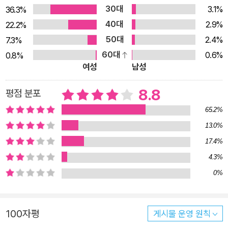
30대
3.1%
36.3%
첫번째 글에서 우리는 겨울밤, 얼려놓은 곶감을 종지에 담아 녹을
40대
2.9%
22.2%
때까지 기다리는 ‘나’를 만난다. 가만히 앉아 고요한 그 시간을 그
50대
2.4%
7.3%
대로 누리며 낮에 ‘당신’과 나눈 짧은 대화를 떠올린다. 겨울에 나
60대
0.6%
0.8%
무들이 잎을 다 떨구고 회초리처럼 서 있는 게 나무들로선 겨울을
여성
남성
지나기 위해 할 수 있는 최선일 거라던 당신의 말. 나무의 태만이
라 섣불리 여기고 말았던 것이 최대한 고요해지고자 최선을 다하
8.8
평점 분포
는 일일 수 있다니, 곰곰 생각에 잠기는 겨울밤. 가만히 그 옆에
65.2%
앉아 함께 골몰하고 싶어진다. 겨울밤은 야박하지 않다. 길고 길
13.0%
다. 먼 데서 오는 손님처럼 아침은 아직 소식이 없을 것 같으니,
17.4%
느릿느릿 딴생각을 불러오기에 알맞다. 곶감이 녹으려면 더 있어
4.3%
야 한다. 그런데 누가, 감을 말릴 생각을 했을까? 말린 감은 웅크
0%
린 감처럼 보인다. 누구에게나 웅크릴 시간이 필요하다. 병든 자
의 병도 잠든 자의 잠도 자라는 자의 성장도 비밀이 많은 자의 비
밀도 겨울밤을 빌어 웅크리다가, 더 깊어질 것이다. _14쪽, 「밤이
100자평
게시물 운영 원칙
하도 깊어」에서 어느 날은 카페에서 책을 읽다가 ‘일곱 살의 나’를