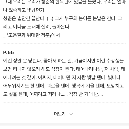
그때 우리는 우리가 청춘의 한복판에 있음을 몰랐다. 우리는 얼마
나 뾰족하고 빛났던가.
청춘은 별안간 끝난다. (…) 그게 누구의 봄이든 봄날은 간다. 그
리고 이따금 노래에 실려, 돌아온다.
_ 「조용필과 위대한 청춘」에서
P.55
이건 정말 못 당한다. 좋아서 하는 일. 가끔이지만 이런 수강생을
보면 티내지 않으려 해도 심장이 뛴다. 태어나려나봐, 저 사람, 태
어나려는 것 같아. 어쩌지, 태어나면 저 사람 빛날 텐데, 빛나다
어두워지기도 할 텐데, 괴로울 텐데, 행복에 겨울 텐데, 도망치고
도 싶을 텐데, 어쩌려고 저러나…… 걱정 반 기대 반.
_ 「시 창작 수업에서 우리가 나누는 말들」에서
더보기