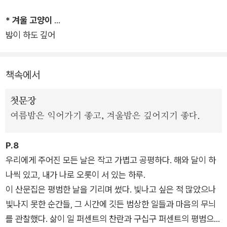
구성된 것에서 알 수 있듯 계절감이 도드라지는 글이 많으며, 그
* 겨울 고양이
계절에만 포착되는 풍경과 소리, 맛과 감정들이 읽는 이의 감각을
밤이 하도 깊어
활짝 열게 한다. 또한 순환하는 계절이 소환하는 과거의 기억과
그것을 바라보는 지금의 '나' 사이의 간극에서 생겨나는 가만한
통찰과 그것을 감싼 경쾌하고 리드미컬한 문장이 절묘한 감동으
책속에서
로 밀려온다.
첫문장
"우리에게 주어진 모든 날은 작고 가볍고 공평하다. 해와 달이 하
여름밤은 익어가기 좋고, 겨울밤은 깊어지기 좋다.
나씩 있고, 내가 나로 오롯이 서 있는 하루"가 있다. 거기서 모든
특별함이 시작된다. "매일 뜨는 달이 밤의 특별함이듯."
P.8
우리에게 주어진 모든 날은 작고 가볍고 공평하다. 해와 달이 하
나씩 있고, 내가 나로 오롯이 서 있는 하루.
이 산문집은 평범한 날을 기리며 썼다. 빛나고 싶은 적 많았으나
빛나지 못한 순간들, 그 시간에 깃든 범상한 일들과 마음의 무늬
를 관찰했다. 삶이 일 퍼센트의 찬란과 구십구 퍼센트의 평범으로