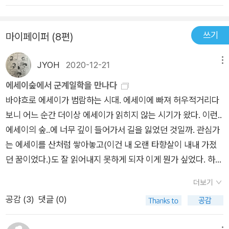
쓰기
마이페이퍼 (8편)
JYOH
2020-12-21
메뉴
에세이숲에서 군계일학을 만나다
바야흐로 에세이가 범람하는 시대. 에세이에 빠져 허우적거리다
보니 어느 순간 더이상 에세이가 읽히지 않는 시기가 왔다. 이런..
에세이의 숲..에 너무 깊이 들어가서 길을 잃었던 것일까. 관심가
는 에세이를 산처럼 쌓아놓고(이건 내 오랜 타향살이 내내 가졌
던 꿈이었다.)도 잘 읽어내지 못하게 되자 이게 뭔가 싶었다. 하지
만 그런 와중에도 읽히는 빛나는 책들이 있었으니..바로 이 책들..
더보기
공통점은 바로 시인들의 에세이라는 점이다. 역시 시인이라 그런
공감 (
3
)
댓글 (0)
지 에세이도 결이 달라도 한참 달랐다.이 두 시인은 서로 알고 있
는 것 같던데 스타일은 전혀 다르다. 김민정 시인은 도발적이고