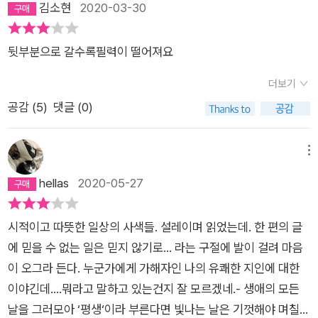
김소현
2020-03-30
소란>과 <인생은 이상하게 흐른다>에서도 그랬지만 <모월모
일>에서도 유독 나를 따라다니는 글들이 있다.(내가 따라다니는
뒷부분으로 갈수록필력이 떨어져요
것일지도 모르겠다.) 어찌할 도리 없이 마음에 콕 박혀 예상치 못
한 타이밍에 불쑥 고개를 들이미는 그런 글들이. 마치 선물처럼.
더보기
나의 마음을 표현할 수 없어 발을 동동 구르고 있을 때 ‘옛다‘하고
공감 (
5
)
댓글 (0)
주어지는 선물처럼 말이다. <모월모일>에서는 모과 한 알을 받
았다고 표현하고 싶다. 글을 읽다가 나의 조각을(나와 닮은, 착각
메뉴
일 것이 분명하지만 모든 독서는 오독일 것이므로) 발견할 때야
hellas
2020-05-27
말로 독자로서 가장 희열을 느끼는 순간이다. 기적과 같은 순간이
고. ​많은 분들이 <모월모일>에서 각자만의 모과 한 알을 발견하
게 되기를! 그리고 그 힘으로 각자의 모월모일을 충실히 살아낼
시적이고 따뜻한 일상의 사색들. 설레이며 읽었는데. 한 편의 글
수 있기를.​​​​www.instagram.com/vivian_books
에 믿을 수 없는 일은 믿지 않기로... 라는 구절에 발이 걸려 마음
이 오그라 든다. 누군가에게 가해자인 나의 유쾌한 지인에 대한
이야긴데....뭐라고 말하고 있는건지 잘 모르겠네.- 생애의 모든
날을 그러모아 ‘평생‘이라 부른다면 빛나는 날은 기껏해야 며칠,