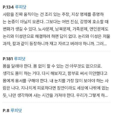
가 있다.
P.134
루피닷
면 분명 아주 작을 것이다! 눈 밝은 사람만 찾을 수 있을 만큼바라
사람을 진짜 움직이는 건 조리 있는 주장, 지상 명제를 증명하
는 게 없는 사람은 꿈과 희망이 없는 사람이 아니다. 당신에게, 세
는 논증이 아닐지 모른다. 그보다는 어떤 진심, 감정에 호소할 때
상에게 바라는 게 없는 사람이다. 바란다면 오직 스스로에게
변화가 생길 수 있다. 노사문제, 남북문제, 가족문제, 연인문제도
만, ‘신실하게‘ 바랄 것. 무엇보다 행복은 ‘바라기‘보다 ‘찾기‘에 가
논리와 이성만으로 해결하려 하면 답이 없다. 논리와 이성은 저울
깝다. 찾아내고 감사하기. 이 지독한 감기에서 놓여나면, 다시 행
과자, 칼과 같이 등장하니까 재고 자르고 버려야 하니까. 그러나
복일기를 써야겠다. 매일매일 쓸 테다. 우선 콧물을 흘리지 않는
상대에게 성토하는 마음, 자기 진심‘을 들고 간다면? 서로의 이해
다고,
뿐 아니라 감정까지 헤아리려 한다면? 들을 준비가 충분히 되어
P.181
루피닷
열이 나지 않아 행복하다고 써야지.
있다면? 바뀔 수 있다고 생각한다. 너무 감상적인 생각인가? 맞
몸을 달래야 한다. 몸 없이 할 수 있는 건 아무것도 없으므로.
다.
생각도 몸이 하는 거다. 다시 해보자고, 함부로 써서 미안했다고
˝하지만 첫걸음을 내딛는 거죠.˝(존 버거) 당신의 귀를 믿고 싶으
몸에게 용서를 구해야 한다. 내 눈치를 가장 많이 보아야 하는 사
니까. 당신의 귀는 끝까지 포기하고 싶지 않은 무엇이니까.
람은 나다. 지나치게 피로하다면 잠깐이라도 세상에 나밖에 없는
듯, 나만 생각하며 사는 시간을 가져야 한다. 우리가 그렇게 하기
어려울 게 뻔한, 어른일지라도.
P.8
루피닷