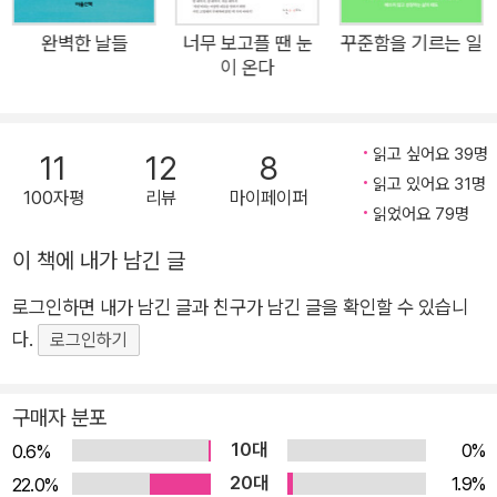
범상한 일들과 마음의 무늬”가 시인 특유의 깊고 섬세한 관찰을
통해 새로이 발굴된다. 시집 『속눈썹이 지르는 비명』 『아버지는
완벽한 날들
너무 보고플 땐 눈
꾸준함을 기르는 일
이 온다
나를 처제, 하고 불렀다』 『베누스 푸디카』 『밤, 비, 뱀』과 산문집
『소란』 『밤은 길고, 괴롭습니다』 『인생은 이상하게 흐른다』 등으
로 탄탄한 작품세계를 구축해온 박연준 시인. 그의 네번째 산문집
읽고 싶어요 39명
11
12
8
『모월모일』은 지금껏 그가 써온 작품 가운데 가장 평범하고 친근
읽고 있어요 31명
100자평
리뷰
마이페이퍼
한 일상을 소재 삼았다. ‘겨울 고양이’ ‘하루치 봄’ ‘여름비’ ‘오래
읽었어요 79명
된 가을’ 총 네 개의 부로 구성된 것에서 알 수 있듯 계절감이 도
이 책에 내가 남긴 글
드라지는 글이 많으며, 그 계절에만 포착되는 풍경과 소리, 맛과
감정들이 읽는 이의 감각을 활짝 열게 한다. 또한 순환하는 계절
로그인하면 내가 남긴 글과 친구가 남긴 글을 확인할 수 있습니
이 소환하는 과거의 기억과 그것을 바라보는 지금의 ‘나’ 사이의
다.
로그인하기
간극에서 생겨나는 가만한 통찰과 그것을 감싼 경쾌하고 리드미
컬한 문장이 절묘한 감동으로 밀려온다. “우리에게 주어진 모든
구매자 분포
날은 작고 가볍고 공평하다. 해와 달이 하나씩 있고, 내가 나로 오
10대
0%
0.6%
롯이 서 있는 하루”가 있다. 거기서 모든 특별함이 시작된다. “매
20대
1.9%
22.0%
일 뜨는 달이 밤의 특별함이듯.”(‘서문’에서) 서문을 지나 만나는