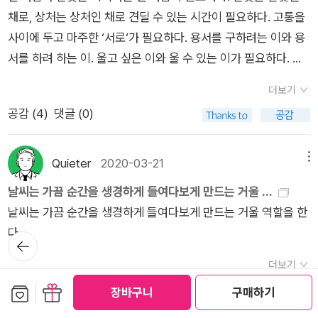
준 산문집 / 문학동네오늘 밤은 굶고 자야지 : 박상영 에세이 / 한
채로, 상처는 상처인 채로 견딜 수 있는 시간이 필요하다. 고통을
않은 사람들이 아니라, ‘벌써‘ 세상을 많이 살아온 사람들이다. 늙
겨레출판소설의 순간들 : 박금산 소설집 / 비채밤과 꿈의 뉘앙스 :
사이에 두고 마주한 ‘서로‘가 필요하다. 용서를 구하려는 이와 용
는 것은 오래되어가는 것이다. 오래된 것은 귀한 것이고.- P185
박은정 시집 (민음의 시 268) / 민음사익명의 전화 : 야쿠마루 가
서를 하려 하는 이. 울고 싶은 이와 울 수 있는 이가 필요하다. 변
쿠 지음 / 북플라자오늘의 엄마 : 강진아 장편소설 (오늘의 젊은
할 준비를 마친 마음이 필요하다.
작가 25) / 민음사불과 나의 자서전 : 김혜진 소설 (현대문학 핀
더보기
시리즈 소설선 24) / 현대문학해몽전파사 : 신해욱 소설 / 창비세
공감 (
4
)
댓글 (0)
상의 봄 상. : 미야베 미유키 장편소설 (블랙&화이트 87) / 비채
세상의 봄 하. : 미야베 미유키 장편소설 (블랙&화이트 88) / 비
Quieter
2020-03-21
메뉴
채기차의 꿈 : 데니스 존슨 장편소설 / 문학동네
날씨는 가끔 순간을 생경하게 들여다보게 만드는 거울 ...
날씨는 가끔 순간을 생경하게 들여다보게 만드는 거울 역할을 한
다.
뒤로가
기
더보기
공감 (
2
)
댓글 (0)
보관함담기
선물하기
장바구니
구매하기