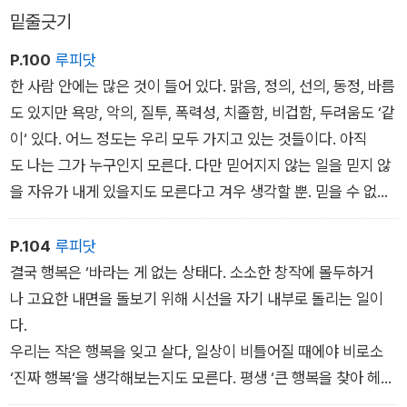
밑줄긋기
P.100
루피닷
한 사람 안에는 많은 것이 들어 있다. 맑음, 정의, 선의, 동정, 바름
도 있지만 욕망, 악의, 질투, 폭력성, 치졸함, 비겁함, 두려움도 ‘같
이‘ 있다. 어느 정도는 우리 모두 가지고 있는 것들이다. 아직
도 나는 그가 누구인지 모른다. 다만 믿어지지 않는 일을 믿지 않
을 자유가 내게 있을지도 모른다고 겨우 생각할 뿐. 믿을 수 없
는 일을믿지 않기로 하고, 지금까지 종종 않을 뿐이다. 않는 이유
도 모르면서. 믿음은 얼마간 어리석어서, ‘거짓‘ 믿는 일인지도 모
P.104
루피닷
르겠다.
결국 행복은 ‘바라는 게 없는 상태다. 소소한 창작에 몰두하거
나 고요한 내면을 돌보기 위해 시선을 자기 내부로 돌리는 일이
다.
우리는 작은 행복을 잊고 살다, 일상이 비틀어질 때에야 비로소
‘진짜 행복‘을 생각해보는지도 모른다. 평생 ‘큰 행복을 찾아 헤매
는지도 모른다. 그런 건 없다. 큰 행복이란 것. 행복에게 덩치