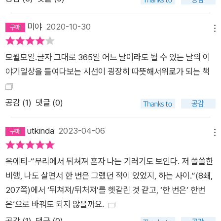
좀더 빨리, 자신을 좋아했으면 좋겠다. 자신을 좋아하면서 아닌
척 딴청을 피우는 시간, 스스로를 괴롭히는 시간을 멀리 내다버렸
미야
2020-10-30
메뉴
으면 좋겠다”(‘서문’에서)며 자신의 좌충우돌과 시행착오를 진솔
하고 유머러스하게 고백한다. 작가는 산문집을 엮는 동안 내내
모월모일.글자 그대로 365일 어느 날이라도 될 수 있는 날의 이
‘모과’를 생각했다고 한다. 딱히 예쁘다고 하기엔 조금 모자란 울
야기일상을 들여다보는 시선이 굉장히 따뜻해서위로가 되는 책
퉁불퉁한 과일. 향을 맡고, 손에 쥐어보고, 무게도 가늠해보고, 모
과 한 알로 무얼 할 수 있을지 고민해볼 수도 있을 테고, 아무것도
공감 (
1
)
댓글 (0)
하지 않은 채 그저 두고 보기만 할 수도 있을 터이다. 그런 모과
한 알이 평범한 하루와 닮았을지도 모르겠다. ‘모월모일의 모과’
utkinda
2023-04-06
같은 오십 편의 글이 쉽지 않은 매일을 보내고 있을 독자들에게
메뉴
기분좋은 위로가 되리라 기대한다. ** 표지에 쓴 사진은 구본창
옥에티-“무리에서 뒤쳐져 혼자 나는 기러기도 보인다. 저 쓸쓸한
사진작가의 ‘비누’ 연작 가운데 하나, <Soap 20>(2004)이다.
비행, 나도 살면서 한 번은 그랬던 적이 있었지, 하는 사이.”(8쇄,
작가가 매일 세수하고 손 씻으며 쓰다 남은 비누를 수집, 촬영한
207쪽)에서 ‘뒤쳐져/뒤처져’를 헷갈린 것 같고, ‘한 번은’ 한번
작품으로 마치 어여쁜 자갈 혹은 근사한 추상화처럼 보이기도 한
은‘으로 바꿔도 되지 않을까요.
다. 시간이 가고 손길이 닿은 만큼 저마다 다른 모양으로 닳고 작
공감 (
1
)
댓글 (0)