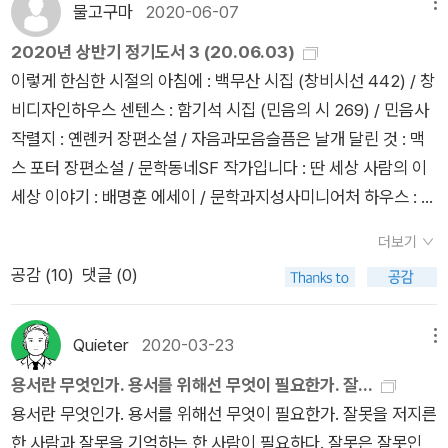
도전적이고 솔직하고 자칭 싸가지 없는 (이런 거친 평가 죄송) 산
물고구마
2020-06-07
메뉴
문시 스타일같고 박연준 시인은-나는 그인지 그녀인지도 몰랐
2020년 상반기 정기도서 3 (20.06.03)
다-책 표지 사진의 비누같다. 연한 분홍빛에 투명한 듯 빛나는 듯
이렇게 한심한 시절의 아침에 : 백무산 시집 (창비시선 442) / 창
금방 녹아버릴 듯 연해 보이지만 내부에 단단함이 있는 스타일이
비디자인하우스 센텐스 : 함기석 시집 (민음의 시 269) / 민음사
었다. 김민정의 솔직함에 박연준의 섬세하면서도 개성있는 관점
작렬지 : 옌롄커 장편소설 / 자음과모음슬픔은 날개 달린 것 : 맥
이 마음에 들었다. 에세이의 숲이 있다. 그 속에 여러 마리의 닭들
스 포터 장편소설 / 문학동네SF 작가입니다 : 딴 세상 사람의 이
이 있다. 숲보다는 닭들이 눈에 띄지만 단연 눈에 띄는 것은 학이
세상 이야기 : 배명훈 에세이 / 문학과지성사미니어처 하우스 : 김
겠지. 숲에 닭과 학이 있다는 것이 참 어설퍼 보이는 비유지만 내
아정, 박규민, 박선우, 오성은 소설집 / 은행나무(2020 제 11회)
느낌은 그렇다. 실력자들은 어떻게든 눈에 띄는 법이겠지.이런 저
더보기
젊은작가상 수상작품집 : 강화길, 최은영, 김봉곤, 이현석, 김초
런 일들을 처리하느라 정신없던 와중에 내게로 와준 이 책들이 참
공감 (
10
)
댓글 (0)
엽, 장류진, 장희원 지음 / 문학동네앙앙앙앙 : 류진 시집 (창비시
으로 고맙다. 특히 모월모일의 책 표지가 마음에 들었는데 역시나
선 443) / 창비녹나무의 파수꾼 : 히가시노 게이고 지음 / 소미미
구본창 작가의 사진이었다. 작풍과 정말 잘 어울리는 표지인 것
디어고요함 동물 : 박솔뫼 소설 / 창비보라색 치마를 입은 여자 :
Quieter
2020-03-23
메뉴
같다. 요즘 책들은 참으로 예쁘기도 하다. 내용은 물론이고..모든
이마무라 나쓰코 장편소설 / 문학동네도넛 시티 : 장수양, 정우신,
용서란 무엇인가. 용서를 위해선 무엇이 필요한가. 잘...
인간은 자라서 노인이 된다...결국 우리는 사라질 것이다. 영원한
조원효, 최백규 시집 / 은행나무제법 안온한 날들 : 당신에게 건네
용서란 무엇인가. 용서를 위해선 무엇이 필요한가. 잘못을 저지른
것은 없으니까. 영원이란 ‘아득하고 쓸쓸하게 사라지는 일일지도
는 60편의 사랑이야기 : 남궁인 지음 / 문학동네모월모일 : 박연
한 사람과 잘못을 기억하는 한 사람이 필요하다. 잘못은 잘못인
모른다. 우리와 동시대를 살고 있는 수많은 노인들은 ‘아직‘죽지