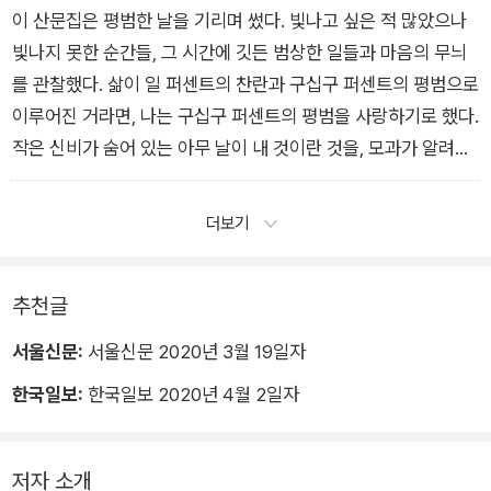
이 산문집은 평범한 날을 기리며 썼다. 빛나고 싶은 적 많았으나
빛나지 못한 순간들, 그 시간에 깃든 범상한 일들과 마음의 무늬
를 관찰했다. 삶이 일 퍼센트의 찬란과 구십구 퍼센트의 평범으로
이루어진 거라면, 나는 구십구 퍼센트의 평범을 사랑하기로 했다.
작은 신비가 숨어 있는 아무 날이 내 것이란 것을, 모과가 알려주
었다. 내 평생은 모월모일의 모과란 것을평범함은 특별하다. 우리
가 그 속에서 숨은 모과를 발견하기만 한다면 평범이 특별함이
더보기
다. 매일 뜨는 달이 밤의 특별함이듯.
추천글
서울신문:
서울신문 2020년 3월 19일자
한국일보:
한국일보 2020년 4월 2일자
저자 소개