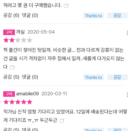
하려고 몇 권 더 구매했습니다.
지 않고 할 일을 잘 마친 뒤 짐을 싸 홀로 여행을 떠날 수 있는 나,
공감 (
6
)
댓글 (0)
낯선 도시를 혼자 걷고 현재를 부정하지 않고 그대로 바라볼 줄
알게 된 나에 대한 긍정. 그 여유가 나와 타인의 관계 또한 건강하
까실
2020-05-04
게 하리라. 둘이 되지 못해 안달인 시간이 있는가 하면 혼자이지
메뉴
못해 누추해지는 시간도 있다. 인간에겐 햇빛, 음식, 타인의 사랑
책 출간이 잦아진 탓일까. 비슷한 글... 전과 다르게 감흥이 없는
만큼이나 ‘혼자인 시간’ 역시 필요한 법. 지금 당신도 멀리서, 나
건 글을 시기 격차없이 자주 접해서 일까..새롭게 다가오지 않는
처럼 혼자일 거라 생각하니 그조차 마음에 들었다. 아무리 좋아도
다
오래 붙어 있다보면 종종 상대의 빛을 보지 못한다. 혼자일 때 빛
날 수 있어야 한다. 다시 둘이 될 때, 내 빛남으로 당신을 돌볼 수
공감 (
5
)
댓글 (0)
있도록. 그 반대가 되어선 곤란하다. _73쪽, 「호락호락하지 않은
발전」에서 ‘안마기’를 ‘당나귀’로 알아듣고, 생선가게에서 ‘얼지
amabile09
2020-03-11
메뉴
않은 동태’를 찾기도 하고, 벚꽃 흩날리는 풍경 앞에서 ‘장관’ 대
신 ‘가관’을 외치기도 하지만 그런 스스로가 재미있어서 좋다고
작가님 신작 엄청 기다리고 있었어요. 12일에 배송된다는데 어떻
말하는 박연준 시인. 그는 “이제 겨우 말할 수 있다. 나는 나를 좋
게 기다리죠 ㅠ_ㅠ 두근두근
아한다. 이걸 깨닫는 데 사십 년이나 걸리다니! 당신이 나보다는
공감 (
5
)
댓글 (0)