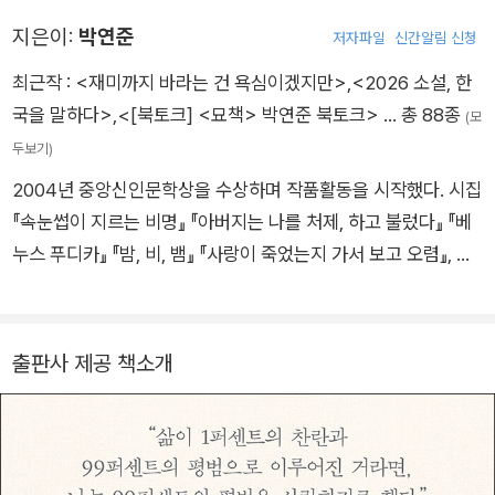
지은이:
박연준
저자파일
신간알림 신청
최근작 :
<재미까지 바라는 건 욕심이겠지만>
,
<2026 소설, 한
국을 말하다>
,
<[북토크] <묘책> 박연준 북토크>
… 총 88종
(모
두보기)
2004년 중앙신인문학상을 수상하며 작품활동을 시작했다. 시집
『속눈썹이 지르는 비명』 『아버지는 나를 처제, 하고 불렀다』 『베
누스 푸디카』 『밤, 비, 뱀』 『사랑이 죽었는지 가서 보고 오렴』, 장
편소설 『여름과 루비』, 산문집 여럿이 있다.
출판사 제공 책소개