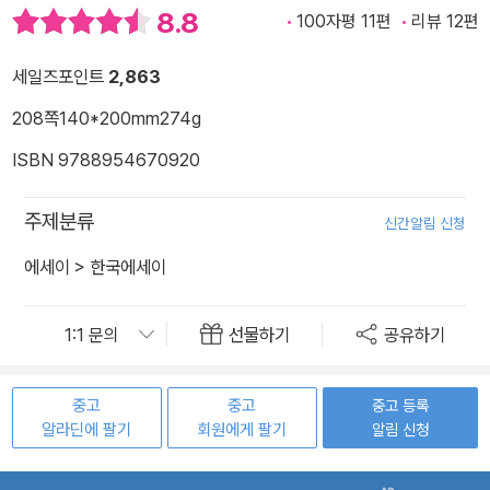
8.8
100자평 11편
리뷰 12편
세일즈포인트
2,863
208쪽
140*200mm
274g
ISBN 9788954670920
주제분류
신간알림 신청
에세이
>
한국에세이
선물하기
공유하기
중고
중고
중고 등록
알라딘에 팔기
회원에게 팔기
알림 신청