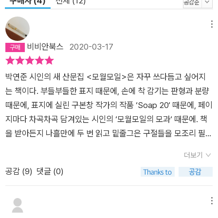
구매자 (4)
전체 (12)
메뉴
비비안북스
2020-03-17
박연준 시인의 새 산문집 <모월모일>은 자꾸 쓰다듬고 싶어지
는 책이다. 부들부들한 표지 때문에, 손에 착 감기는 판형과 분량
때문에, 표지에 실린 구본창 작가의 작품 ‘Soap 20‘ 때문에, 페이
지마다 차곡차곡 담겨있는 시인의 ‘모월모일의 모과‘ 때문에. ​책
을 받아든지 나흘만에 두 번 읽고 밑줄그은 구절들을 모조리 필사
했다. 몇달 전의 ‘평범‘이 절실하게 필요한 요즘이어서인지 시인
더보기
이 들려주는 일상의 기록들이 큰 위안으로 다가왔다. 지금은 지금
공감 (
9
)
댓글 (0)
의 일상을 살아야지 다짐하다가도 막상 적응하려니 쉽지 않다. 그
렇기에 더욱 귀하게 읽었던 시인의 겨울, 봄, 가을, 여름의 이야
기. 사실 이번 책은 아껴 읽으려고 벼르고 있었는데(정말로) 두바
메뉴
퀴째 읽고 있는 스스로를 발견했을 때의 기분좋은 난감함이란! ​<