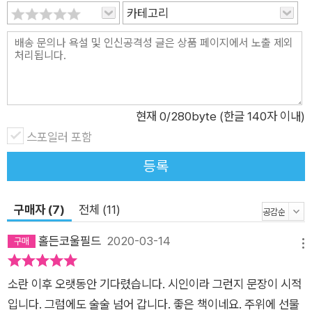
내 앞에 앉혀두는 이야기를 만나기도 한다. “일곱 살의 나는 조그
카테고리
맣고 딱딱한, 붉은 간처럼 생긴 슬픔을 손바닥에 올려놓”은 채 그
것이 아직도 붉고 싱싱하다고 말한다. 내가 할 수 있는 건 카페에
서 고개를 숙인 채 앉아 우는 것. “잠잠해지도록, 슬픔을 달래”기
위해. “그도 나이고, 나도 그이”기에.(「조그맣고 딱딱한, 붉은 간
처럼 생긴 슬픔」) 불시에 습격하는 건 음악도 못지않다. 대학 시
현재
0
/280byte (한글 140자 이내)
절 친구와 반지하방에 앉아 문학에 대해 이야기 나누고 서로의 창
스포일러 포함
작시를 비평하며 자주 다투고 치열했던 기억을 불러온 건 조용필
등록
의 노래 <Q>이다. 그 작은 방에서, 우리는 스물셋이었다. 벽에
기대앉아 목이 터져라 부르던 노래가 <Q>다. (…) 그때 우리는
구매자 (7)
전체 (11)
우리가 청춘의 한복판에 있음을 몰랐다. 우리는 얼마나 뾰족하고
빛났던가. 청춘은 별안간 끝난다. (…) 그게 누구의 봄이든 봄날은
홀든코울필드
2020-03-14
메뉴
간다. 그리고 이따금 노래에 실려, 돌아온다. _95~97쪽, 「조용필
과 위대한 청춘」에서 읽는 이의 마음을 특히 충만하게 하는 것은
소란 이후 오랫동안 기다렸습니다. 시인이라 그런지 문장이 시적
‘난 지금의 내가 마음에 들어!’ 하고 스스로를 받아들이고 아끼는
입니다. 그럼에도 술술 넘어 갑니다. 좋은 책이네요. 주위에 선물
대목들일 것이다. 남편과 다툰 뒤 감정에 휘말려 일상을 내팽개치