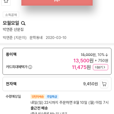
소득공제
모월모일
박연준 산문집
박연준
(지은이)
문학동네
2020-03-10
종이책
15,000
원,
10%
13,500
원
+ 750원
11,475
원
카드최대혜택가
더보기
전자책
9,450
원
수령예상일
양탄자배송
주말특급
내일(일) 22시까지 주문하면 8월 10일 (월) 아침 7시
출근전 배송
(중구 서소문로 89-31 )
변경