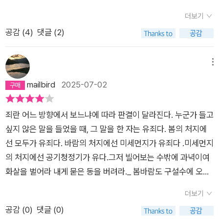
길어야 몇 주밖에 안될지도 모른다. 이전에 나는 가능한 한 찬란
더보기
한 날만 골라 서 있고 싶었다. 특별한 날은 특별해서, 평범한 날은
공감 (
4
)
댓글 (2)
평범해서 구분해야 한다고 생각했다. 바보 같은 생각이다. 우리에
게 주어진 모든 날은 작고 가볍고 공평하다. 해와 달이 하나씩 있
고, 내가 나로 오롯이 서 있는 하루. 이 산문집은 평범한 날을 기
메뉴
리며 썼다. 빛나고 싶은적 많았으나 빛나지 못한 순간들, 그 시간
mailbird
2025-07-02
에 깃든 범상한 일들과 마음의 무늬를 관찰했다. 삶이 일 퍼센트
의 찬란과 구십구 퍼센트의 평범으로 이루어진 거라면, 나는 구십
죄란 어느 방향에서 보느냐에 따라 판결이 달라진다. 누군가 들고
구 퍼센트의 평범을 사랑하기로 했다. 작은 신비가 숨어 있는 아
싶지 않은 말을 들었을 때, 그 말을 한 자는 유죄다. 봄의 처지에
무 날이 내 것이란 것을, 모과가 알려주었다. 내 평생은 모월모일
선 모두가 유죄다. 바람의 처지에선 미세먼지가 유죄다 .미세먼지
의 모과란 것을. - 8- 사랑할 때 고양이는 여러 겹의 외투를 입는
의 처지에선 공기청정기가 유다.그저 빌어보는 수밖에 과녁이여
다. 우회적으로 마음을 드러낸다. 슬쩍 몸을 부비고, 눈을 깜빡이
화살을 벌어라 내게 묻은 동을 버려라._ 봄바람도 구설수에 오를
고, ‘당신을 좋아해!‘라고 암시한다. ‘비유와 상징‘에 능한 고양이
수 있다 중- P92
들은 어쩌면 ‘시‘ 자체일지 모르겠다. 그들은 느슨함과 무심함을
더보기
포크와 나이프처럼 쓴다. - 392020. mar.
공감 (
0
)
댓글 (0)