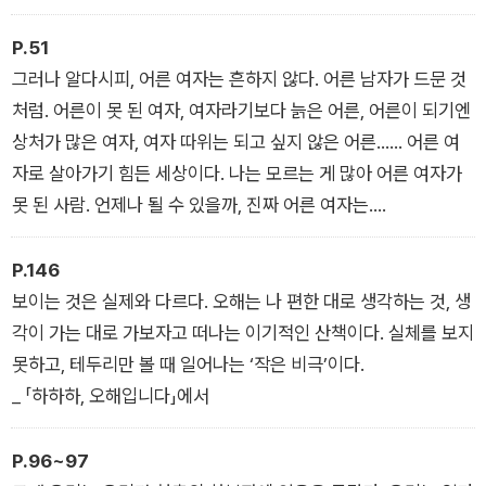
이루어진 거라면, 나는 구십구 퍼센트의 평범을 사랑하기로 했다.
_ 「서문―모월모일, 모과」에서
P.51
그러나 알다시피, 어른 여자는 흔하지 않다. 어른 남자가 드문 것
처럼. 어른이 못 된 여자, 여자라기보다 늙은 어른, 어른이 되기엔
상처가 많은 여자, 여자 따위는 되고 싶지 않은 어른…… 어른 여
자로 살아가기 힘든 세상이다. 나는 모르는 게 많아 어른 여자가
못 된 사람. 언제나 될 수 있을까, 진짜 어른 여자는.
_ 「어른 여자를 보면―김언희 시인께」에서
P.146
보이는 것은 실제와 다르다. 오해는 나 편한 대로 생각하는 것, 생
각이 가는 대로 가보자고 떠나는 이기적인 산책이다. 실체를 보지
못하고, 테두리만 볼 때 일어나는 ‘작은 비극’이다.
_ 「하하하, 오해입니다」에서
P.96~97