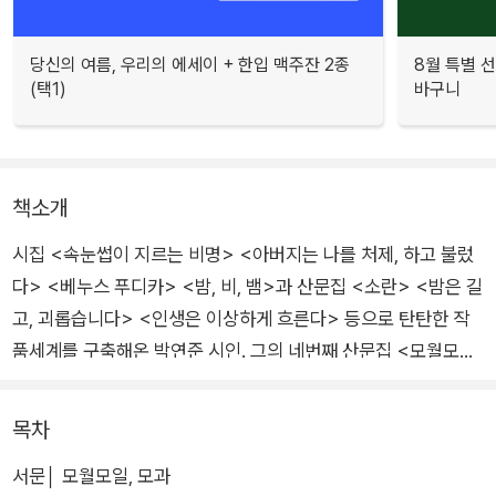
당신의 여름, 우리의 에세이 + 한입 맥주잔 2종
8월 특별 선
(택1)
바구니
책소개
시집 <속눈썹이 지르는 비명> <아버지는 나를 처제, 하고 불렀
다> <베누스 푸디카> <밤, 비, 뱀>과 산문집 <소란> <밤은 길
고, 괴롭습니다> <인생은 이상하게 흐른다> 등으로 탄탄한 작
품세계를 구축해온 박연준 시인. 그의 네번째 산문집 <모월모일
>은 지금껏 그가 써온 작품 가운데 가장 평범하고 친근한 일상을
소재 삼았다.
목차
서문│ 모월모일, 모과
'겨울 고양이' '하루치 봄' '여름비' '오래된 가을' 총 네 개의 부로