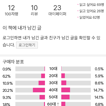
에서 본 인간의 본질이라는 칼 세이건의 웅혼한 메시지를 다
읽고 싶어요 69명
12
10
23
자칫 인류를 파멸로 이끌 수도 있는 그 어두운 힘에 대한 이야기
시 한번 들려준다. 1980년에 1판이 출간된 이래 ≪뉴욕 타
읽고 있어요 26명
는 여러분도 많이 들었겠지요. 그러니 제가 이 자리에서까지 우리
100자평
리뷰
마이페이퍼
임스≫ 베스트셀러 목록에 70주 연속 실리며 과학책으로는
읽었어요 62명
인간의 결함을 하나하나 늘어놓지는 않겠습니다. 이미 여러분도
역사상 처음으로 50만 부를 돌파하고, 전 세계적으로 1000
아는 내용일 테니까요. 다만 이 말을 해 두고 싶습니다. 제 생각에
이 책에 내가 남긴 글
만 부 가까이 팔린 <코스모스>는 역사상 가장 많이 읽힌 과
는 그 여러 결함 중에서도 핵심적인 문제가 하나 있다는 것, 그것
로그인하면 내가 남긴 글과 친구가 남긴 글을 확인할 수 있
학책 중 하나이자 시대와 국경을 뛰어넘어 우주 탐험의 희망
이 우리가 직면한 여러 위기를 전부는 아니라도 많이 해결해 줄
습니다.
로그인하기
을 심어 준 교양서의 걸작으로 평가받아 왔다. 또 이 책을 바
만한 열쇠라는 점에서 그렇다는 것입니다. 만약 우리가 자신의 여
탕으로 동시 제작된 다큐멘터리는 전 세계 180여 개국에 방
러 문제 중에서도 바로 그 문제를 풀 수 있다면, 우리는 아마 미래
영되어 7억 이상의 시청자를 사로잡으며 ‘코스모스 붐’을 일
구매자 분포
를 좀 더 낙관적으로 바라볼 수 있을 것입니다.
으켰다. 지구 인구 10퍼센트 이상이 어떤 형태로든 칼 세이
제가 생각하는 그 문제란, 최대한 많은 사람이 과학을 지금과는
10대
0.5%
0.9%
건의 <코스모스>를 통해 과학과 우주를 접한 셈이다. 칼 세
사뭇 다른 방식으로 받아들여야 한다는 문제입니다. 우리가 과학
20대
5.9%
6.2%
이건의 <코스모스>는 국내에서도 과학자, 일반 독자, 청소
을 받아들이는 태도는 인간의 여느 신념 체계들을 내면화하는 태
30대
8.6%
10.9%
년 들의 뜨거운 사랑을 받아 왔다. 칼 세이건의 서거 10주기
도와 좀 더 비슷해져야 합니다. 과학은 그저 놀라운 사실들이 잡
40대
14.7%
20.2%
를 즈음해 ㈜사이언스북스에서 <코스모스>의 완전판과 서
다하게 쌓인 무더기만이 아닙니다. 실용적 지식, 이를테면 우리가
50대
14.1%
9.3%
거 10주기 특별판이 출간된 이래 15여 년간 과학 분야 최고
즐겨 가지고 노는 장난감들에 점점 더 많은 기능과 재미를 부여하
60대
6.8%
1.8%