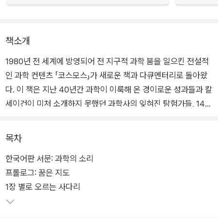
책소개
1980년 전 세계에 방영되어 전 지구적 과학 붐을 일으킨 전설적
인 과학 컨텐츠 「코스모스」가 새로운 책과 다큐멘터리로 돌아왔
다. 이 책은 지난 40년간 과학이 이룩해 온 경이로운 성과들과 칼
세이건이 미처 소개하지 못했던 과학사의 잊혀진 탐험가들, 140
억 년 전 태초의 대폭발의 순간부터 지금까지 수없이 명멸해 온
우리 지구와 다른 세계들의 이야기를 들려주면서, 우주적 관점에
목차
서 본 인간의 본질이라는 칼 세이건의 웅혼한 메시지를 다시 한번
한국어판 서문: 과학의 소리
들려준다.
프롤로그: 꿈은 지도
1장 별로 오르는 사다리
칼 세이건의 첫 <코스모스>와 마찬가지로 모두 13장으로 구성
되어 있는 <코스모스: 가능한 세계들>은 시리즈의 첫 책과 마찬
가지로 동명의 다큐멘터리의 대본을 바탕으로 씌어진 책으로, 시