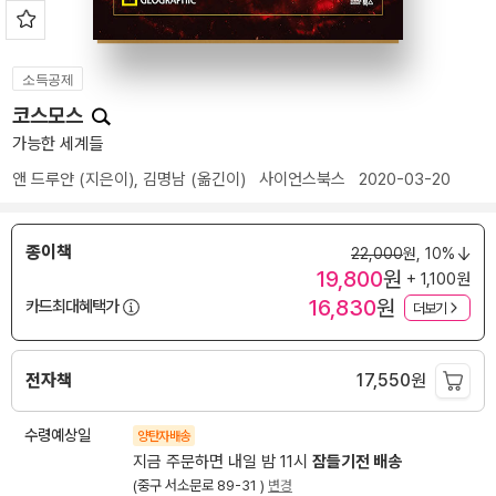
소득공제
코스모스
가능한 세계들
앤 드루얀
(지은이),
김명남
(옮긴이)
사이언스북스
2020-03-20
종이책
22,000
원,
10%
19,800
원
+ 1,100원
16,830
원
카드최대혜택가
더보기
전자책
17,550
원
수령예상일
양탄자배송
지금 주문하면 내일 밤 11시
잠들기전 배송
(중구 서소문로 89-31 )
변경