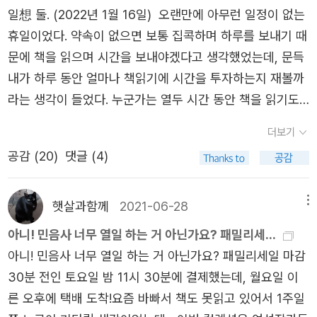
으로 공개된 1970년대 중후반에 살았던 사람들은 고래가
중성자별들이 서로 충돌해 우주 공간으로 금을 방출하듯이.
일想 둘. (2022년 1월 16일) 오랜만에 아무런 일정이 없는
책이 재밌고 좋고 유익하고 감동적이다. 교양서로 추천하고
인간보다 지능이 뛰어난 동물이라는 사실을 믿지 못했다. 그
따라서 어느 세계에서든 오래 생존하고 싶은 종이라면 행성
휴일이었다. 약속이 없으면 보통 집콕하며 하루를 보내기 때
싶은 책이다. #4 난 항상 뒷북을 친다. 2022년에 핫했던
렇지만 고래를 오랫동안 관찰한 과학자들은 이 사실을 알고
간 대량이주, 나아가 항성 간 대량 이주를 해내는 방법을 알
문에 책을 읽으며 시간을 보내야겠다고 생각했었는데, 문득
책이지만 크게 관심가지 않았다. 난 베스트셀러라고 읽지 않
있었다. * 칼 세이건 · 앤 드루얀 · 린다 살츠먼 세이건 외, 김
아내야 할 것이다.” (p.373) #코스모스#앤드루얀#사
내가 하루 동안 얼마나 책읽기에 시간을 투자하는지 재볼까
는다. 관심은 가지만 이 이상의 흥미가 필요하다. 최근 윤여
명남 옮김 《지구의 속삭임》 (사이언스북스, 2016년)라디오
이언스북스
라는 생각이 들었다. 누군가는 열두 시간 동안 책을 읽기도
정 배우가 파친코 드라마로 아카데미 여우조연상을 탄 걸 알
드라마 버전 《히치하이커》가 방송되기 일 년 전인 1977년
하는데([링크]겨울서점 유튜브) 나의 집중력은 얼마나 될 것
게 되었다. 그래서 이 책에 대한 흥미가 생겼다! 걷기나 런닝
에 고래의 뛰어난 지능이 처음으로 대중의 주목을 받게 된
더보기
인가..를 테스트해볼 생각이 들었다고 해야 하나. 아무튼 그
을 하면서 오디오북을 들으면 좋겠다는 생각이 들었다. 그래
다. 그해에 미국은 우주 탐사선 보이저(Voyager) 1호와 2
공감 (
20
)
댓글 (4)
렇게 마음을 먹고 전날 잠이 들었더랬다. 11시가 넘어서야
서 윌라의 오디오북 어플을 깔아서 어떤 걸 들을까 찾던 중
호를 발사했다. 두 대의 탐사선에 ‘지구의 소리(The sound
눈을 떴지만. 전날 읽고 있던 《므레모사》의 해설과 작가의
<파친코>가 눈에 들어왔다. 들어보니 작가의 서문부터 빠져
s of earth)’라는 이름이 붙여진 골든 레코드(Voyager Go
말을 읽고, 함께 온 비하인드북의 '20문 20답'과 김겨울의
햇살과함께
2021-06-28
메뉴
들었다. 재밌다. 앞으로 런닝할 때 심심할 일이 없겠다.
lden Record)가 실려 있었다. 골든 레코드는 우주 어딘가
리뷰까지 다 읽은 뒤 집을 나섰다. 보통은 집에서 5분 걸리
아니! 민음사 너무 열일 하는 거 아닌가요? 패밀리세...
에 살고 있을 외계 생명체에게 보내는 ‘지구인들의 마지막
는 스벅의 소파의자가 있으면 거기에 자리를 잡고 책을 읽는
아니! 민음사 너무 열일 하는 거 아닌가요? 패밀리세일 마감
메시지’다. 골든 레코드에 지구와 모든 생명체에 대한 정보
편이나, 오늘은 조금 더 걸어가 새로 생겼다는 카페로 향했
30분 전인 토요일 밤 11시 30분에 결제했는데, 월요일 이
가 들어 있다. 한국어 ‘안녕하세요’를 포함한 55가지 언어의
다. 필터커피는 산미가 적당해서 만족스러웠고 빵은 조금 딱
른 오후에 택배 도착!요즘 바빠서 책도 못읽고 있어서 1주일
인사말, 지구에 살면 들을 수 있는 여러 가지 소리, 지능이
딱했지만 맛있게 먹었다. 원래는 샌드위치가 맛있는 카페라