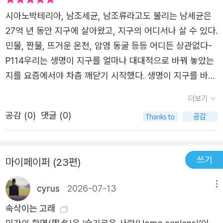
우리 모두가 과학을 더 잘 이해하여. 우리 문명이 인류가 ...
시아노박테리아, 남조세균, 남조류라고도 불리는 남세균은
우리 손으로 이룩했던 과학발전 의 어두움에 삼켜져 멸망하
27억 년 동안 지구에 살아왔고, 지구의 어디서나 살 수 있다.
지 않도록 하는데 있다는 것이다. 앤은 인류의 미래에 대해
민물, 짠물, 뜨거운 온천, 암염 동굴 등등 어디든 상관없다-
과학의 미래래에 대해 낙관적인 생각을 가지고 있다. 질풍노
P114우리는 생명이 지구를 얼마나 대대적으로 바꿔 놓았는
도의 사춘기를 지나 인간이 성숙하듯, 우리가 지금의 과도기
지를 요즘에서야 차츰 깨닫기 시작했다. 생명이 지구를 바꿔
를 지나 더욱 성숙한 태도를 지녀, 우리 문명이 오래도록 지
놓았다는 말에서 맨 먼저 떠오르는 장면은 드넓은 초록 숲과
더보기
속되기를 우리의 후손이 우리가 행했던 일들로 고통받지 않
확장하는 도시이지만, 사실 생명은 세사에 그런 것들이 존재
기를 바라고 있다. 아주 어려운 일이다. 지금도 먹고 살기 바
공감 (
0
)
댓글 (0)
하기 한참 전부터 지구를 바꿔 왔다. 바다 밑에서 최초로 생
쁜 우리들 각자가... 과학에 대해 , 환경에 대해 더나아가 인
명의 불꽃이 일었던 시점으로부터 10억 년이 흐르자, 생명
류전제의 미래에 대해 고민하는 시간이 필요하다. 코스모스-
은 지구적 현상이 되었다. 그것은 오늘날까지 단 한 번도 패
가능한 세계들... 아주 오랫만에 가슴을 울리는 과학서적을
쓰기
마이페이퍼 (23편)
배하지 않은 생명의 놀라운 챔피언, 남세균(cyanobacteri
읽었다.
a) 덕분이다.- P114
cyrus
2026-07-13
메뉴
속삭이는 고래