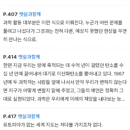
지구에 미친 영향을 더 잘 반영하는 이름을 새로이 붙이는 게 좋
겠다고 판단했다. 그들은 우리 시대를 ‘인류세‘라고 불러야 한다
P.407
햇살과함께
고 본다. 그리스 어로 ‘인간‘을 뜻하는 anthropos에 ‘최근‘을 뜻
과학 활동 대부분은 이런 식으로 이뤄진다. 누군가 어떤 문제를
하는 cene을 합한 이 단어는 인류가 자연 환경과 그 속의 생명체
풀려고 나섰다가 그것과는 전혀 다른, 예상치 못했던 현상을 우연
들에게 전 지구적으로 영향을 미쳤다는 사실을 인정하는 이름이
히 만나는 식으로.
다.
P.414
햇살과함께
한편 지금 우리는 땅에 축적되는 데 수억 년이 걸렸던 탄소를 수
십 년 만에 끌어내어 대기로 이산화탄소를 뿜어내고 있다. 1967
년에 두 과학자는 사람들 앞에 나서서 만약 우리가 변하지 않는다
면 지구가 어떻게 변할지 말해 주었고, 그들의 예언은 정확히 그
대로 실현되었다. 과학은 우리에게 미래의 재앙을 내다보는 능력
을 선물해 주었다. 그것은과거에는 신들만이 줄 수 있는 선물이었
다. 하지만 롤런드가 한탄했듯이, ˝우리가 예측력을 발휘하는 과
P.417
햇살과함께
학을 개발하더라도, 결국 손 놓고 앉아서 그 예측이 현실로 실현
유토피아가 없는 세계 지도는 쳐다볼 가치조차 없다.