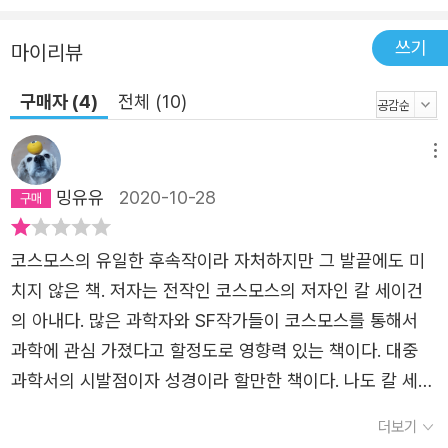
다. 앤 드루얀은 「코스모스」 시리즈를 다른 어떤 과학 콘텐츠
쓰기
마이리뷰
와도 다르게 만들어 주는 비법을 온전히 보여 주고 있다. 다
만, 칼 세이건이 웅혼하고 묵직했다면, 앤 드루얀은 섬세하
구매자 (4)
전체 (10)
고 우아하다. 그리고 따뜻하다. 이 따뜻함을 바탕으로 앤 드
루얀은 과학이 가져올 인류 미래에 대한 낭만적 낙관을 탐구
메뉴
한다. 과학을 예술과 역사와 신화와 만나게 하며 우주적 관
밍유유
2020-10-28
점으로 우리의 본질을 다시 보고 과학적으로 각성하라고 속
삭이는 앤 드루얀의 이 책에서 칼 세이건이 역설한 꿈에서
코스모스의 유일한 후속작이라 자처하지만 그 발끝에도 미
인생과 미래의 지도를 얻었던 ‘코스모스 세대’ 독자들은 ‘코
치지 않은 책. 저자는 전작인 코스모스의 저자인 칼 세이건
스모스’로 이르는 또 하나의 길을 발견하게 될 것이다. 과학
의 아내다. 많은 과학자와 SF작가들이 코스모스를 통해서
은 사랑처럼 그런 초월을 가능케 하는 수단이다. 우리가 하
과학에 관심 가졌다고 할정도로 영향력 있는 책이다. 대중
나 되어 온전하게 살아가는 벅찬 경험을 가능케 하는 수단이
과학서의 시발점이자 성경이라 할만한 책이다. 나도 칼 세이
다. 과학이 자연에 접근하는 방식과 내가 이해하는 사랑의
건의 코스모스를 감명 깊게 읽었기에 이 책이 나왔을 때. 기
방식은 같다. 사랑은 우리에게 자신의 바람과 두려움을 상대
더보기
대가 많았고 읽은 후에 실망을 넘어서 분노하게 되었다. 겨
에게 유치하게 투사하는 대신 상대의 현실을 받아안으라고