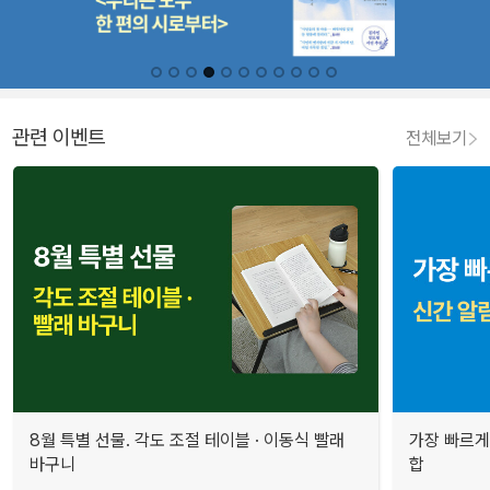
관련 이벤트
전체보기
8월 특별 선물. 각도 조절 테이블 · 이동식 빨래
가장 빠르게
바구니
합