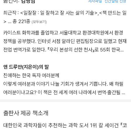
옮긴이:
김명남
저자파일
신간알림 신청
《뉴욕 타임스》 베스트셀러에 올렸다. 드루얀은 또 워너브러더스
제작, 조디 포스터 주연, 밥 저메키스 감독의 영화 「콘택트」를 공
최근작 :
<일잘잘 : 일 잘하고 잘 사는 삶의 기술>
,
<책 만드는 일
동 제작했다. 폭스 채널과 내셔널 지오그래픽 채널이 제작한 「코
>
… 총 221종
(모두보기)
스모스: 스페이스 타임 오디세이(Cosmos: A Space Time Ody
카이스트 화학과를 졸업하고 서울대학교 환경대학원에서 환경
ssey)」의 대표 제작자, 감독, 공동 저술가로 2014년 피보디 상,
정책을 공부했다. 인터넷 서점 알라딘 편집팀장으로 일했고 현재
미국 제작자 조합상, 에미 상을 받았다. 에미 상 13개 부문에 오른
전업 번역가로 일한다. 『우리 본성의 선한 천사』로 55회 한국출
「코스모스: 스페이스 타임 오디세이」는 전 세계 181개국에서 상
판문화상 번역 부문을 수상했다. 그 밖의 옮긴 책으로 『명랑한 은
영되었다. 드루얀은 2020년 전 세계 동시 방영된 「코스모스: 가
둔자』, 『면역에 관하여』, 『소유하기, 소유되기』, 『경험 수집가의
앤 드루얀(지은이)의 말
능한 세계들(Cosmos: Possible Worlds)」을 제작, 감독했으며,
여행』, 『특이점이 온다』, 『우리는 언젠가 죽는다』, 『틀리지 않는
친애하는 한국 독자 여러분께
이 다큐멘터리의 동명 원작을 책으로 펴냈다. 소행성 세이건(27
법』, 『지상 최대의 쇼』, 『남자들은 자꾸 나를 가르치려 든다』, 『여
이렇게 여러분과 이야기 나눌 기회가 생겨서 기쁩니다. 왜 하필
09)과 드루얀(4970)은 결혼 반지 같은 궤도로 영원히 함께 태양
자들은 자꾸 같은 질문을 받는다』 등이 있다. 셰발과 발뢰의 마르
여러분이냐고요? 이 책은 전 세계 여러 나라에서 번역·출간될 텐
을 돌고 있다. 『악령이 출몰하는 세상』에서는 20, 21, 24, 25장
틴 베크 시리즈(전10권)를 전부 번역했다.
데, 제가 굳이 그중 한 나라만을 위해서 특별 서문을 쓰는 이유가
을 함께 썼다.
무엇이냐고요?
출판사 제공 책소개
이 책, 『코스모스: 우리 세계와 다른 세계들』은 다채로운 주제를
대한민국 과학자들이 추천하는 과학 도서 1위 칼 세이건 『코
다룹니다. 앞선 「코스모스」 다큐멘터리들과 책과 마찬가지로, 이