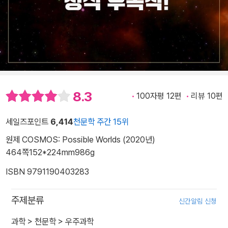
8.3
100자평 12편
리뷰 10편
세일즈포인트
6,414
천문학 주간 15위
원제 COSMOS: Possible Worlds (2020년)
464쪽
152*224mm
986g
ISBN 9791190403283
주제분류
신간알림 신청
과학
>
천문학
>
우주과학