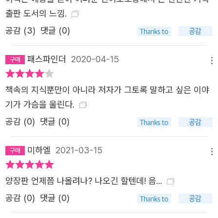
사의 잊혀진 영웅들을 찾아간다. 아폴로 계획이 세워지기 5
출판 도서의 느낌.
0여 년 전에 달 탐사 상세 계획을 만들어 낸 유리 콘드라튜
공감 (
3
)
댓글 (0)
크, 벌들의 언어 체계를 분석해 인간이 아닌 지적 생명체와
의 첫 만남을 가능케 한 카를 폰 프리슈, 80만 명이 굶어 죽
패스파인더
2020-04-15
메뉴
어 가는 포위된 도시에서 식물의 씨앗을 미래의 생물 다양성
자원으로 지켜 낸 니콜라이 바빌로프와 그의 동료들 같은 과
책속의 지식뿐만이 아니라 저자가 그토록 말하고 싶은 이야
학의 순교자들, 천하의 아인슈타인도 풀지 못해 고민했던 문
기가 가슴을 울린다.
제를 처음 발견해 낸 과학자와 학계의 변방에서 그 해법을
공감 (
0
)
댓글 (0)
찾아낸 젊은 과학도 등의 이야기가 앤 드루얀의 우아한 필치
로 되살아난다. 칼 세이건의 오리지널 <코스모스>가 그랬듯
미하엘
2021-03-15
메뉴
이, 앤 드루얀의 <코스모스: 가능한 세계들>도 어느 장이든
과학이라는 커튼을 살짝 젖히고 나면 그 뒤에는 종교와 역사
양장판 언제쯤 나올려나? 나오긴 할텐데! 음...
는 물론이고 문학과 예술에 대한 해박한 지식을 바탕으로 한
공감 (
0
)
댓글 (0)
인간 감정에 대한 깊은 이해, 인류사적 의미에 대한 깊고 넓
은 탐구, 그리고 ‘인간 조건’에 대한 드높은 통찰이 담겨 있