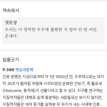
간적, 형식적으로 한계를 가진 다큐멘터리에 다 담지 못한 내용들
책속에서
을 온전하게 담고 있다. 자신은 “과학자가 아니라 이야기의 수렵
채집인”이라고 겸손하게 자처하는 앤 드루얀은 자신과 칼 세이건
첫문장
이 가장 소중하게 여겨 온 이야기들을 펼쳐 놓는다.
우리는 이 광막한 우주에 출현한 지 얼마 안 된 어린
존재다.
「코스모스」 시리즈의 정신과 전통에 따라 우주와 생명의 기원, 자
연의 숨겨진 법칙 등을 이해하고자 끝없는 여행에 뛰어든 과학자
들, 그리고 그들이 이룬 과학 덕분에 상상할 수 있고, 되살릴 수
밑줄긋기
있고, 심지어 수십억 킬로미터의 공간과 수백억 년의 시간을 뛰어
넘어 방문할 수 있게 된 세계들을 소개한다. 하지만 앤 드루얀의
P.399
햇살과함께
섬세한 눈길은 휘황찬란한 과학의 성과에만 머물지 않고, 과학사
인류 문명은 지금으로부터 약 1만 1650년 전, 우주력으로는 마지
의 잊혀진 영웅들을 찾아간다.
막 30초가 펼쳐질 무렵에 시작되었던 온화한 간빙기, 즉 홀로세
(Holocene, 충적세)의 선물이라고 할 수 있다. 지구를 연구하는
지질학자들은 대체로 쉽게 흥분하는 사람들로는 보이지 않지만,
지질학자들은 여러 증거를 살펴본 뒤 우리가 사는 시대에 인류가