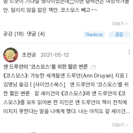
쯤 느긋이 기다릴 생각이었는데;;;;이번 컬렉션은 여성작가들
높은 외계 생명체에게 들려주고 싶은 음악이 녹음되었다. *
고 하는데 점심을 먹은 지 얼마 되지 않아 그걸 시키지는 않
만. 밀리지 않을 얇은 책만. 코스모스 빼고~~
칼 세이건, 홍승수 옮김 《코스모스》 (사이언스북스, 2006
았고... 아, 그래서 카페에 가져간 책은 작년에 읽다가 잠시
년) * 앤 드루얀, 김명남 옮김 《코스모스: 가능한 세계들》
더보기
덮어둔 뒤 새해가 된 뒤에야 이어서 읽기 시작한 《리얼리티
(사이언스북스, 2020년) * 칼 세이건 · 앤 드루얀 함께 썼
버블》이었다. '맹점'이라는 키워드로 묶일 수 있는, 우리가
공감 (
18
)
댓글 (4)
음, 이상헌 옮김 《악령이 출몰하는 세상: 과학, 어둠 속의 촛
보지 (않거나) 못하는 과학적 현실들에 대한 이야기들이 담
불》 (사이언스북스, 2022년) * 칼 세이건 · 앤 드루얀 함께
겨있는 책이다. 환경과 관련된 주제들도 많이 등장하고(주로
초란공
2021-05-12
메뉴
썼음, 김혜원 옮김 《혜성》 (사이언스북스, 2016년)골든 레
2부가 그렇다), 시간과 공간(주로 측정에 대한 이야기가 나
코드 개발 프로젝트의 총책임자는 칼 세이건(Carl Sagan)
앤 드루얀의 ‘코스모스’를 위한 짧은 변론
온다), 감시사회에 대한 이야기까지 다양한 내용이 담겼다.
이다. 기술 감독은 인간과 소통할 수 있는 외계 생명체(외계
《코스모스》: 가능한 세계들앤 드루얀(Ann Druyan) 지음 |
그럼에도 어렵지 않고 많은 사례들로 이야기를 하기 때문에
문명)의 수를 계산한 ‘드레이크 방정식’을 제안한 프랭크 도
김명남 옮김 | [사이언스북스] 앤 드루얀의 ‘코스모스’를 위
쉽게 이해할 수 있는 책. 아직 다 읽지는 못했지만 이 책의
널드 드레이크(Frank Donald Drake)다. 창작 감독은 세이
한 짧은 변론 칼 세이건의 《코스모스》와 앤 드루얀의 《코
강점 중 하나는 비유를 적재적소에 독자의 시선을 끌 수 있
건과 함께 TV 다큐멘터리 <코스모스>(Cosmos)를 제작
스모스》를 모두 읽어본 한 지인은 앤 드루얀의 책이 전작에
도록 잘 활용 또는 인용한다는 점이다. 몇 개만 보면 이렇다.
한 앤 드루얀(Ann Druyan), 레코드에 실릴 인사말을 구성
미치지 못한다는 말을 나에게 했다. 나는 아직도 칼 세이건
구미베어, 사탕, 마시멜로, 젤리 같은 디저트에도 도축장의
하는 작업은 린다 살츠먼 세이건(Linda Salzman Sagan)
의 이 유명한 책을 읽어보진 못했기에 지금 두 권을 비교해
부산물이 들어 있다. 핵심 성분인 젤라틴은 도축하고 남은
더보기
이 맡았다. 1981년에 세이건과 린다는 이혼했고, 세이건은
서 평을 할 입장은 되지 못한다. 다만 나는 앤 드루얀의 신간
동물의 껍질, 뼈, 뿔, 연결조직을 석회수에 석 달가량 담가서