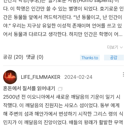
인간의 학명(學名)은 ‘슬기로운 사람(Homo sapiens)’이
다. 이 학명은 인간만 쓸 수 있는 별명이 되었다. 호기로운 인
간은 동물들 앞에서 꺼드럭거린다. “넌 동물이고, 난 인간이
야.” 우리는 지구상 유일한 이성적 존재이며 언어를 쓰고 있
어서 동물과 다르다고 생각한다. 하지만 인간은 학명이 어울
리지 않는 헛똑똑이다. 종종 어리석은 판단을 내려서 화를
더보기
자초한다. 가짜 정보에 잘 속는다. 우리는 항상 착각하면서
공감 (
20
)
댓글 (0)
살아간다. 슬기로운 사람은 동물이 아니라는 착각. 이런 착
각을 학술 용어로 ‘종차(種差)’라고 한다.재미있게도 우리는
한 번도 만나 본 적이 없는 외계 생명체를 ‘외계인’으로 가정
LIFE_FILMMAKER
2024-02-24
메뉴
한다. 우리가 만나고 싶은 외계인은 인간의 모습과 흡사하며
혼돈에서 질서를 읽어내기
우리처럼 비슷하게 생활한다. 외계인이 있다고 믿는 사람들
2500년 전 이오니아에서 새로운 깨달음의 기운이 일기 시
은 우리보다 더 똑똑한 외계인을 우러러본다. 그래서 아득한
작했다. 이 깨달음의 진원지는 사모스 섬이었다. 동부 에게
옛날에 지구를 방문한 외계인이 고대 사람들에게 현대 문명
해 주변의 섬과 해안가에서 번성하기 시작한 그리스 령의 식
에 걸맞은 엄청난 기술을 전수했다고 주장한다. 초고대 문명
민지가 이 깨달음의 진앙이었다. 배들의 왕래가 활발한 무역