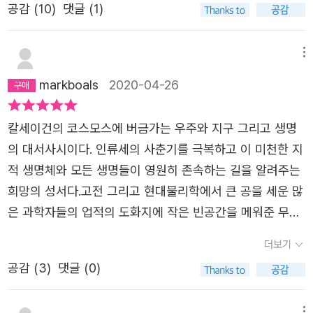
공감 (
10
)
댓글 (1)
우 이런 책이 코스모스라는 이름을 달아도 된다고? 겨우 이
말한다. 그런 강인한 사랑은 계속 더 깊이 파고들고 더 높이
런 글이? 우선 이 책은 난잡스럽다. 주제와 소재가 통일성있
오르려고 애쓰기를 멈추지 않는다. -본문에서 우주에서 우리
지 않으며 각 장의 내용이 따로논다. 또 각 장의 내용도 난잡
메뉴
의 진정한 처지, 생명의 기원, 자연의 법칙을 이해하고자 하
해서 이상하다. 예를 들면 생명의 특징을 설명하면 그를 발
는 이 여정은 영적인 탐구다. 이것을 영적인 탐구로 부를 수
markboals
2020-04-26
견한 과학자의 이야기가 나온다. 아니 왜? 물론 과학자 얘기
없다면, 달리 무엇이 그럴까? -본문에서 ⋆ 버락 오바마 전
좋다. 그런데 그 얘기가 그렇게 많이 설명될 이야기인가? 난
미국 대통령, 영화 감독 크리스토퍼 놀란, 물리학자 스티븐
칼세이건의 코스모스에 버금가는 우주와 지구 그리고 생명
그 과학적 발견이 인간에게 어떤 영향을 주었는지 알고 싶지
호킹 등 전 세계 명사들과 과학자들이 추천해 온 전설적인
의 대서사시이다. 인류세의 사춘기를 극복하고 이 미천한 지
과학자 세 명의 전기를 읽고 싶은 게 아니다. 과학자의 전기
과학 대서사 「코스모스」 시리즈의 최신작! ⋆ 에미 상, 피보디
적 생명체와 모든 생명들이 영원히 존속하는 길을 알려주는
가 나오는 부분은 읽지 않고 넘겨도 될 정도다. 쓸모 없는 부
상 등을 석권하며 40년 넘게 시대를 초월해 전 지구 인류를
희망의 성서다.고전 그리고 현대물리학에서 큰 공을 세운 많
분이라는 것이다. 근데 그 내용이 책의 3분의 1이다. 책의 문
감동시켜 온 과학 교양의 정수
은 과학자들의 업적의 도화지에 작은 빈공간을 메워준 무명
장 또한 난장판이다. 한문장에서 쓸모 없는 단어를 한 개씩
과학자들의 희생이 큰 감동을 주었다. 자신들의 공도 모르고
더보기
찾을 수 있었다. 또 말투는 어떤가 끊임없이 독자의 주의를
죽어간 그들을 기억하며 알게해 준 앤드류 얀에게 그 혜택을
환기시키는 구절들은 지겹고 짜증난다. 학창 시절에 실력없
공감 (
3
)
댓글 (0)
받고 있는 한 인간으로써 감사의 말을 전하고 싶다.
는 선생들의 수업을 듣는 것 같았다. 또 -이건-왜 이렇게 쓰
는 건가? 접미사는 남발되어 그리고 그러나 그렇게 해서 투
메뉴