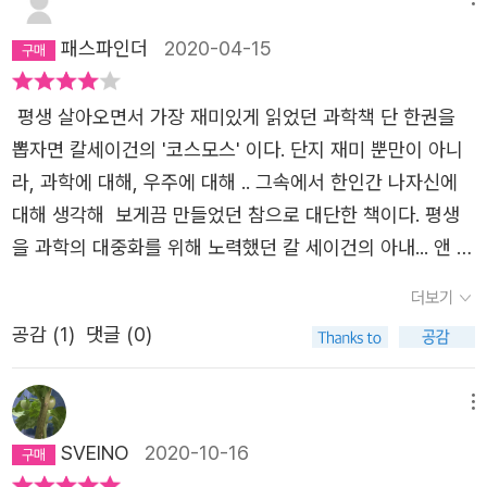
성이다. 또 그 말투. 와우! 판타스틱!하는 말투는 뭔가. 왜 우
패스파인더
2020-04-15
리가 같이 1만 년전의 풍경을 봐야하는 가 저자인 당신이 설
명해줘야 하는 건데... 내가 책읽다가 저자가 글을 못 쓴다고
평생 살아오면서 가장 재미있게 읽었던 과학책 단 한권을
느낀건 처음이었다. 이 정도면 번역자와 편집자가 불쌍할 정
뽑자면 칼세이건의 '코스모스' 이다. 단지 재미 뿐만이 아니
도였다. 원본이 얼마나 별로면 손을 댄게 이정돈가... 화딱지
라, 과학에 대해, 우주에 대해 .. 그속에서 한인간 나자신에
가 난다. 도대체 왜 이 사람이 코스모스의 후속작을 써야 하
대해 생각해 보게끔 만들었던 참으로 대단한 책이다. 평생
는가? 저자 설명란에는 이 사람이 칼 세이건과 함께 그의 저
을 과학의 대중화를 위해 노력했던 칼 세이건의 아내... 앤 드
작을 ‘함께‘ 썼다며 후속작의 당위성을 피력한다. 그런데 나
루얀의 코스모스- 가능한 세계들- 은 딱히 책의 주제을 하나
는 이 책을 읽으니 도무지 믿어지지가 않는다. 아니...? 이렇
더보기
뽑지 못할 만큼 다채로운 이야기들로 가득하다. 우주의 탄생
게 글을 못 쓰는데? 그렇게 글을 잘 써서 코스모스를 썼으면
공감 (
1
)
댓글 (0)
에서 부터 인간의 탄생까지...그리고 지구너머 다른 세계의
혼자서도 책을 잘 썼을 것이다. 근데 작가는 혼자 책을 내본
이야기 부터... 우리외의 다른 생물들... 꿀벌이라든지... 다
적이 없었다... 이 책이 코스모스가 아니었다면 이렇게 열받
읽고나니 새삼 그 내용의 풍성함에 탄복하게 된다. 마지막장
메뉴
지는 않았을텐데 코스모스여서 1점을 준다.
에 이르러 앤드류얀이 진실로 이야기 하고 픈 내용이 나온
SVEINO
2020-10-16
다. 그녀가 그토록 과학의 대중화를 위해 힘써왔던 까닭은...