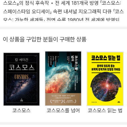
스모스』의 정식 후속작 ⋆ 전 세계 181개국 방영 「코스모스:
책은 우리가 경이로운 자연을 이해하고 불가능에 가까울 만큼 어
스페이스타임 오디세이」 속편 내셔널 지오그래픽 다큐 「코스
려운 꿈을 이루려고 할 때 과학적 관점이 다른 무엇보다 큰 힘이
되어 준다는 것을 이야기합니다. 또 우리 조상 세대의 탐구자들이
모스: 가능한 세계들」 전면 수록 1980년 전 세계에 방영되
얼마나 담대한 모험을 펼쳐 왔는지, 그럼으로써 망망대해와도 같
어 전 지구적 과학 붐을 일으킨 전설적인 과학 컨텐츠 「코스
은 우주의 시공간에서 우리가 어느 시점과 장소에 있는 어떤 존재
모스」가 새로운 책과 다큐멘터리로 돌아왔다. ㈜사이언스북
이 상품을 구입한 분들이 구매한 상품
인가 하는 문제에 대답해 왔는지를 이야기할 텐데, 이중에는 분명
스에서 「코스모스」 첫 책 출판과 첫 다큐멘터리 방영 40년이
여러분이 처음 듣는 일화도 있을 것입니다. 이 책은 인간의 의식
되는 2020년 3월, 칼 세이건(Carl Sagan) <코스모스(Co
이란 무엇인지를 살펴볼 테고, 이 작은 행성에서 인간과 더불어
smos)>의 정식 후속작이라고 할, 앤 드루얀(Ann Druyan)
살아가는 다른 생명체들의 의식도 살펴볼 것입니다. 그리고 그 밖
의 <코스모스: 가능한 세계들(Cosmos: Possibl Worlds)
의 다른 생명체들도 찾아볼 텐데, 그중에는 영원히 사라진 생명체
>을 번역, 출간했기 때문이다. 동명의 텔레비전 다큐멘터리
도 있고, 이윽고 발견된 생명체도 있고, 엄청나게 멀리 있는 생명
의 전 세계 방영과 함께 전 세계 동시 출간된 이 책은 지난 4
체도 있고, 아주아주 가까이 즉 우리 몸속에 있는 생명체도 있습
0년간 과학이 이룩해 온 경이로운 성과들과 칼 세이건이 미
니다. 그런데 이 다채로운 이야기들을 잇는 하나의 주제가 있습니
처 소개하지 못했던 과학사의 잊혀진 탐험가들, 140억 년
다. 인류가 획득한 이런 능력이 실로 눈부신 성과를 낼 수도 있겠
코스모스
코스모스를 넘어
코스모스 읽는 법
전 태초의 대폭발의 순간부터 지금까지 수없이 명멸해 온 우
지만 한편으로는 우리가 아직 존재조차 모르는 생물 종들과 지구
리 지구와 다른 세계들의 이야기를 들려주면서, 우주적 관점
문명 전체에 치명적인 위험을 가할 수도 있다는 사실입니다.