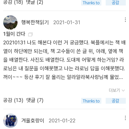
공감 (
18
)
댓글 (2)
‘이미 오래된 연인’ 앤 드루얀과 재혼했다. 드루얀과 세이건
을 읽고 마음에 들었던 점들을 독후기로 정리해보고자 한다.
그 안에 든 콜라겐을 추출하여 만든다. 이를 끓여서 젤이나
은 《혜성》(Comet, 1985년), 《잊혀진 조상의 그림자》(Sha
칼 세이건의 저작은 이미 전 세계적인 성공을 거둔 베스트
가루로 만들어 틀로 찍어내는 거의 모든 디저트에 사용한다.
dows of Forgotten Ancestors, 1992년, 국역본: 김동광
셀러인데다, 많은 독자 팬을 두고 있기에, 후속작이 전작을
행복한책읽기
2021-01-31
메뉴
그러나 젤라틴의 접착력은 비단 식품에만 사용되는 것이 아
옮김, 사이언스북스, 2008년), 《악령이 출몰하는 세상》(Th
능가하기란 쉬운 일이 아닐 거다. 내가 앤 드루얀의 책을 읽
니다. 알약 캡슐에서 종이에 이르기까지 다양한 상품에 활용
1월이 간다
e Demon-Haunted World, 1995년)을 함께 썼다. 2014
으면서 주목했던 부분은 이 책이 공식적이든, 개인적이든 전
된다. 사진용 필름도 젤라틴으로 만든다. 플라스틱 재질에
20210131 나도 해본다 이런 거 궁금했다. 북플에서는 책 배
년, 드루얀은 다큐멘터리의 후속작 <코스모스: 가능한 세계
작과 긴밀히 연결되어 있으면서도, 이 책 나름의 자리가 있
입히는 '필름'이 바로 젤라틴이다. 빛에 반응하는 할로겐화은
열이 하단에만 되는데, 책 고수들이 쓴 글 위, 아래, 옆에 책
들>(Cosmos: Possibl Worlds)을 만들었다. 진행자는 천
다는 점이었다. 앤 드루얀은 이미 여러 권의 책과 다큐멘터
입자를 젤라틴 수용액에 현탁한 것이다. 그 말은 「스타워즈」
을 배열한다. 사진도 배열한다. 도대체 어떻게 하는거임? 라
체물리학자 닐 디그래스 타이슨(Neil deGrasse Tyson)이
리 영상 <코스모스> 작업 등을 오래 해온 베테랑 작가이자
에서 「반지의 제왕」에 이르기까지 모든 영화들이 도축장의
로님은 내 질문을 이해못했고 나는 라로님 답을 이해못했다.
다. * 데이비드 조지 해스컬, 노승영 옮김 《야생의 치유하는
감독이다. 애초에 그녀는 자신의 책이 남편의 작업이자 전작
부산물을 통해 스크린에서 상영된다는 뜻이다. (168~169
꺼이~~~ 등산 후기 잘 올리는 알라알라북사랑님께 물었더
소리: 경이로운 소리들, 진화의 창조성, 감각의 멸종 위기》
을 넘어서기를 목표로 경쟁했던 것이 아니다. 책 끝부분에서
쪽)오늘날 우리가 살아가는 첨단 기술 사회는 태곳적 세상을
니 정작 답은 다른 분이(누구였더라?? 기억 못해 죄송함다)
(에이도스, 2023년)고래의 소리를 레코드에 포함하자고 제
더보기
저자는 조심스럽게 ‘독자를 감탄시키려고 애쓰기 보다는, 그
직접적인 연료로 삼는다. 우리는 자동차 엔진을 켜고 회전
해주었다. '북플에선 안 돼요. 알라딘 서재에서만 돼요.' 뭣이
안한 사람은 드루얀이다. 그녀는 고래를 동물이 아닌 ‘인간
저 독자와 소통하고 이어지길 바랐다’(423)는 고백을 하고
공감 (
13
)
댓글 (7)
수를 높일 때마다 고대의 화학적 잔여물에 불을 붙이는 것이
라. 고작 그런 이유. 그 답을 듣고 난 날로부터 몇십 일이 흘
과 함께 지구를 공유하는 지적인 이웃들’이라고 생각했다.
있다. 어느 작업이 더 훌륭하냐를 따지는 것은 물론 독자 마
다. 그리고 알다시피 생명은 탄소로 이루어져 있으므로 매번
렀다. 오늘 시도한다. 잘 되려나?? 두-근근근근. 뭐 이 정도
드루얀은 고래들을 존중하는 의미로, 고래의 인사말을 정치
음에 달려 있는 문제이고, 이 문제에 반대할 이유는 없다. 다
연소할 때마다 이런 죽은 유기물의 잔여물이 하늘로 날아가
는 아님.^^오늘의 현황. 옆지기와 딸이 집을 비웠다. 아들은 .
겨울호랑이
2021-01-22
메뉴
가들과 외교관들의 인사말 사이에 끼워 넣어야 한다고 주장
만 나는 앤 드루얀의 책이 그 나름의 장점과 주목할 만 한 점
이산화탄소라는 유령이 된다. 자동차 연료 탱크에는 평균적
. . ㅠㅠㅠ 나의 불찰이다. 같이 딸려보냈어야 했다. 왜 그 생