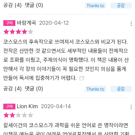
바랍니다. 세계를 지속 가능한 미래로 이끌어 주십시오. 여러분이
공감 (
4
)
댓글 (0)
책 중 하나인 칼 세이건 『코스모스』의 영혼을 계승한 단 하
지금까지 여러 과제를 맞닥뜨렸을 때 그랬던 것처럼, 이 과제도
나의 책! 칼 세이건의 첫 <코스모스>와 마찬가지로 모두 13
이겨 낼 수 있다는 것을 보여 주십시오.
바람계곡
2020-04-12
장으로 구성되어 있는 <코스모스: 가능한 세계들>은 시리즈
메뉴
과학자들의 말에 귀를 기울이고, 행동에 나서 주십시오.
의 첫 책과 마찬가지로 동명의 다큐멘터리의 대본을 바탕으
코스모스의 후속작으로 쓰여져서 코스모스와 비교가 된다.
로 씌어진 책으로, 시간적, 형식적으로 한계를 가진 다큐멘
2020년 1월 1일
전작은 산만한 것 같으면서도 세부적인 내용들이 전체적으
터리에 다 담지 못한 내용들을 온전하게 담고 있다. 자신은
앤 드루얀
로 조화를 이뤘고, 주제의식이 명확했다. 이 책은 내용이 산
“과학자가 아니라 이야기의 수렵 채집인”이라고 겸손하게
만해서 각 장의 이야기들이 꼭 필요한 것인지 의심을 품게
자처하는 앤 드루얀은 자신과 칼 세이건이 가장 소중하게 여
만들어 독서에 집중하기가 어렵다.
겨 온 이야기들을 펼쳐 놓는다. 「코스모스」 시리즈의 정신과
전통에 따라 우주와 생명의 기원, 자연의 숨겨진 법칙 등을
공감 (
4
)
댓글 (0)
이해하고자 끝없는 여행에 뛰어든 과학자들, 그리고 그들이
이룬 과학 덕분에 상상할 수 있고, 되살릴 수 있고, 심지어
Lion Kim
2020-04-14
메뉴
수십억 킬로미터의 공간과 수백억 년의 시간을 뛰어넘어 방
문할 수 있게 된 세계들을 소개한다. 하지만 앤 드루얀의 섬
칼세이건의 코스모스가 과학을 쉬운 언어로 쓴 명작이라면
세한 눈길은 휘황찬란한 과학의 성과에만 머물지 않고, 과학
이책은 예능을 굳이 어려운 언어로포장해서 쓴 산만한 기획