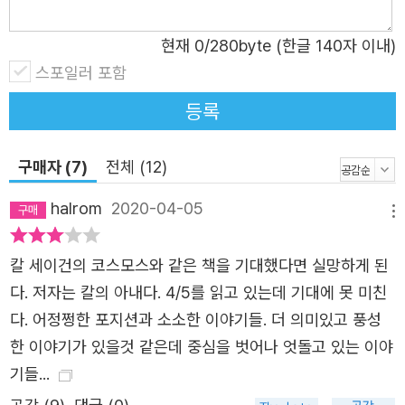
벌어졌던 대멸종들과는 차원이 다른 재앙이리라는 것을 경고합
맞춰 출간된 앤 드루얀의 <코스모스: 가능한 세계들>은 <
니다.
코스모스>를 보고 자라며 우주에 대한 꿈을 키워 온 ‘코스모
현재
0
/280byte (한글 140자 이내)
아직 너무 늦지는 않았습니다. 하지만 어떻게 하면 우리가 과학자
스 세대’들을 해갈시켜 주기 충분할 것이다. 왜냐하면 앤 드
스포일러 포함
들의 말을 귀담아듣고 스스로에게 이로운 방향으로 행동할 수 있
루얀이야말로 <코스모스>의 “영혼”이었기 때문이다. 1977
을까요? 어떻게 하면 우리가 이 사안의 무서움과 시급성을 실감
등록
년부터 1980년까지 칼 세이건은 코넬 대학교 천체 물리학
할 수 있을까요? 어떻게 하면 우리가 아이들과 그 후손들의 삶을
교수를 2년간 휴직해 가며 책 집필과 다큐멘터리 제작에 몰
자신의 현실처럼 가깝게 느끼고 그럼으로써 몽유병자처럼 무심
구매자 (7)
전체 (12)
두했다. 이때 세이건의 곁에는 항상 앤 드루얀이 있었다. 앤
히 파국으로 향하는 발걸음을 멈출 수 있을까요?
드루얀은 천문학자인 스티븐 소터(Steven Soter)와 함께
halrom
2020-04-05
저는 이렇게 생각합니다. 우리 중 충분히 많은 수가 전 세계 과학
메뉴
다큐멘터리의 시나리오 공동 작가로 참여해 공진화하는 <코
자들의 말을 마음에 새긴다면, 그리고 행동한다면, 이 재앙을 충
스모스> 책과 다큐멘터리에 큰 영향을 끼쳤다. 칼 세이건은
분히 멈추고 되물릴 수 있다고요. 하지만 그렇다면 그건 또 어떻
칼 세이건의 코스모스와 같은 책을 기대했다면 실망하게 된
<코스모스>를 앤 드루얀에게 헌정하기까지 했다. 앤 드루얀
게 할까요?
다. 저자는 칼의 아내다. 4/5를 읽고 있는데 기대에 못 미친
은 <코스모스>의 세계적 히트 이후 칼 세이건과 결혼하고
우리는 우리 세대가 앞선 세대의 인간들과 뒤이을 세대의 인간들
다. 어정쩡한 포지션과 소소한 이야기들. 더 의미있고 풍성
그와 함께 <창백한 푸른 점>, <혜성>, <잊혀진 조상의 그
에게 진 책임을 깨달아야 합니다. 우리 세대는 지구에서 약 40억
한 이야기가 있을것 같은데 중심을 벗어나 엇돌고 있는 이야
림자>, <콘택트> 같은 책들의 저술 작업에 때로는 공저자
년 동안 끊이지 않고 이어져 온 생명의 사슬에서 가장 결정적인
기들...
로, 때로는 편집자로 깊이 관여하며 칼 세이건의 저술 작업
고리입니다. 우리는 가장 강한 고리가 되어야 합니다. 우리 앞에