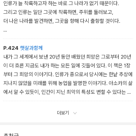
되길 기다리기만 할 거라면 그게 다 무슨 소용인가?
인류가 늘 착륙하고자 하는 바로 그 나라가 없기 때문이다.
대부분의 사람은 산호와 청개구리의 운명에는 마음이 그다지 움
그리고 인류는 일단 그곳에 착륙하면, 주위를 둘러보고,
직이지않을지도 모른다. 하지만 당신의 미래, 당신의 삶, 당신 자
더 나은 나라를 발견하면, 그곳을 향해 다시 출항할 것이다.
녀들의 삶이라면?
- 오스카 와일드(Oscar Wilde),
「사회주의에서 인간의 영혼(The Soul of Man under Socialis
P.424
햇살과함께
m)」에서
내가 그 세계에서 보낸 20년 동안 배웠던 희망은 그로부터 20년
이 더 흐른 지금도 내가 하는 모든 일에 깃들어 있다. 이 책은 1장
부터 그 희망의 이야기다. 인류가 종으로서 당시에는 한낱 추상에
책은 우리 안의 얼어붙은 바다를 깨는 도끼가 되어야 해.
지나지 않았을 미래를 위해 농업을 발명한 이야기다. 아소카의 삶
에서 알 수 있듯이, 인간이 지닌 최악의 특성도 변할 수 있다는 이
- 프란츠 카프카(Franz Kafka), 1904년 1월 27일
야기다. 생명이 그 끈기로써 환경이 가하는 언뜻 불가능해
오스카르 폴라크(Oskar Pollak)에게 보낸 편지에서
더보기
추천글