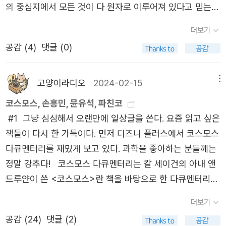
설을 지지하는 사람들은 이집트의 피라미드와 페루의 나스
의 중심지에서 모든 것이 다 원자로 이루어져 있다고 믿는
카 지상화(땅에 그려진 거대한 그림들)가 외계인과 고대 사
사람들이 생겨나기 시작했다. 지구는 단지 태양주위를 도는
더보기
람들의 합작품으로 보인다. [피터 박스올 <죽기 전에 꼭 읽
행성이라고 믿는 사람들이 생겨났다. 이러한 사고의 혁명을
어야 할 책 1001권> 718번째 책][대구 독서 모임 <고라니
공감 (
4
)
댓글 (0)
통해서 사람들을 혼돈에서 질서를 읽어내기 시작했다. ... 자
울고> ‘초여름 밤 SF’ 7월의 SF, 추천 독자 겸 모임장: 김성
연은 완전히 예측 불가능한 것이 아니며, 자연에게도 반드
현]* 더글러스 애덤스, 김선형 · 권진아 함께 옮김 《은하수를
시 따라야 할 규칙이 있다는 것. 그들은 우주의 이렇게 훌륭
고양이라디오
2024-02-15
메뉴
여행하는 히치하이커를 위한 안내서》 (책세상, 2005년, 합
하게 정돈된 질서를 코스모스라고 불렀다.p.282-283
코스모스, 손흥민, 뮨유석, 파친코
본)* 더글러스 애덤스, 김선형 · 권진아 함께 옮김 《은하수를
#1 그냥 심심해서 오랜만에 일상글을 쓴다. 요즘 읽고 싶은
여행하는 히치하이커를 위한 안내서 1》 (책세상, 2004년)*
책들이 다시 한 가득이다. 먼저 디즈니 플러스에서 코스모스
더글러스 애덤스, 김선형 · 권진아 함께 옮김 《은하수를 여행
다큐멘터리를 재밌게 보고 있다. 과학을 좋아하는 분들께는
하는 히치하이커를 위한 안내서 4》 (책세상, 2004년)더글
정말 강추다! 코스모스 다큐멘터리는 칼 세이건의 아내 앤
러스 애덤스(Douglas Adams)는 동물보다 똑똑하다고 거
드루얀이 쓴 <코스모스>란 책을 바탕으로 한 다큐멘터리다.
만하게 굴면서 외계인을 ‘우주의 슬기로운 사람’으로 추앙하
다큐멘터리가 재밌어서 책도 빌렸다. 책을 보며 다큐멘터리
는 인간의 착오를 풍자한다. 애덤스의 대표작인 코믹 SF 《은
더보기
에서 본 내용도 떠올리고 다큐멘터리에서 빠진 이야기들도
하수를 여행하는 히치하이커를 위한 안내서》(약칭 ‘히치하
공감 (
24
)
댓글 (2)
보충하고 벌써 기대가 된다. 사실 칼 세이건의 <코스모스>