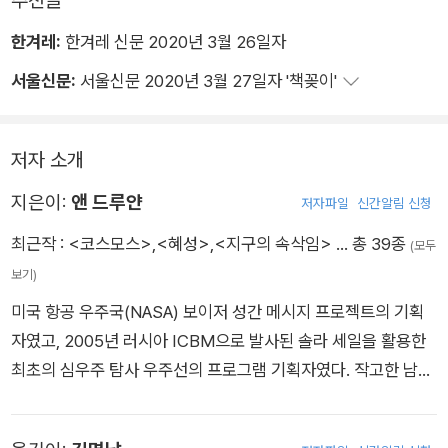
한겨레:
한겨레 신문 2020년 3월 26일자
서울신문:
서울신문 2020년 3월 27일자 '책꽂이'
저자 소개
지은이:
앤 드루얀
저자파일
신간알림 신청
최근작 :
<코스모스>
,
<혜성>
,
<지구의 속삭임>
… 총 39종
(모두
보기)
미국 항공 우주국(NASA) 보이저 성간 메시지 프로젝트의 기획
자였고, 2005년 러시아 ICBM으로 발사된 솔라 세일을 활용한
최초의 심우주 탐사 우주선의 프로그램 기획자였다. 작고한 남편
칼 세이건과 함께 1980년대에 「코스모스」 텔레비전 시리즈를 만
들어서 에미 상과 피보디 상을 받았고, 공저로 6권의 책을 써서