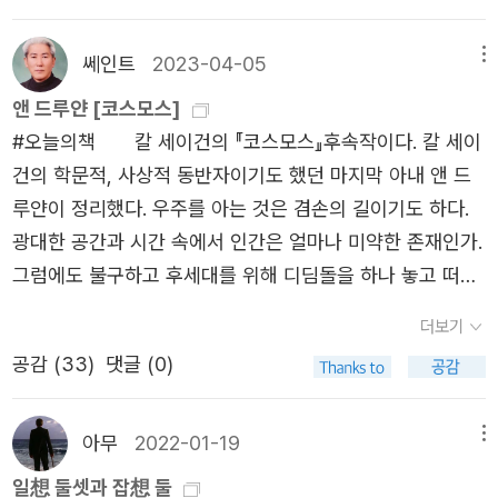
이커’) 1권의 23장은 인간의 어리석음을 꼬집는 우화(寓話)
는 그다지 재미없었다. 약간 지루했다. 어렴풋이 아는 내용
다.지구에 사는 인간들은 자신들이 돌고래보다 지능이 높다
들이라서 새롭고 신기하지 않았다. 그래서 앤 드루얀의 코스
쎄인트
2023-04-05
메뉴
고 생각한다. 하지만 사실은 돌고래가 인간보다 지능이 높
모스 다큐멘터리도 걱정했는데 내가 몰랐던 수많은 과학 이
다. 돌고래들은 지구가 ‘보곤(Vogon)’이라는 외계 종족에
앤 드루얀 [코스모스]
야기들이 많아서 좋았다. 감동적이고 재밌는 이야기들이 한
의해 파괴된다는 사실을 알고 있었다. 착한 돌고래들은 인간
#오늘의책 칼 세이건의 『코스모스』후속작이다. 칼 세이
가득이었다. 다큐멘터리를 보면서 몇 번이나 가슴이 벅차오
들에게 경고하려고 시도한다. 그러나 인간들은 언어가 없는
건의 학문적, 사상적 동반자이기도 했던 마지막 아내 앤 드
르고 감동의 눈물까지 흘렸다. #2 손흥민 선수의 아버지
돌고래의 의사소통을 이해하지 못한다. 돌고래들은 지구인
루얀이 정리했다. 우주를 아는 것은 겸손의 길이기도 하다.
손웅정씨의 책 <모든 것은 기본에서 시작한다>를 읽었다.
들에게 경고하는 것을 포기하고, 지구를 떠나기 전에 마지막
광대한 공간과 시간 속에서 인간은 얼마나 미약한 존재인가.
그는 정말 존경스럽고 훌륭하신 분이다. 이 책을 읽고 봐서
으로 메시지를 남긴다. 돌고래들은 뒤로 두 번 공중제비를
그럼에도 불구하고 후세대를 위해 디딤돌을 하나 놓고 떠나
그런지 최근 대표팀에서 선수들간의 불화에서 손흥민 선수
돌면서 고리를 통과하고, 행진곡 <성조기여 영원하라(The
간 이들을 생각하지 않을 수 없다. 칼 세이건도 그 중 한 사
더보기
의 편을 들게 된다. 자세한 내막은 모르겠지만 손웅정씨의
Stars and Stripes Forever)>를 휘파람으로 분다. 돌고래
람이다. .............................. “여러분 주변에 있는 우리 행성
교육을 받고 자란 손흥민 선수의 인성을 믿는다. 손웅정씨
공감 (
33
)
댓글 (0)
의 마지막 메시지를 인간의 언어로 해석하면 이렇다.‘안녕
의 아름다움을 둘러보라. 언젠가 그 모든 것이 자연 법칙에
의 책을 읽고 나니 손흥민 선수가 쓴 책도 이어서 보고 싶어
히, 그리고 물고기는 고마웠어요.’(So Long, and Thanks
따른 탄생과 파괴와 재탄생의 순환 과정에 삼켜지고 말 것이
졌다. #3 요즘 즐겁게 읽고 있는 책! 문유석 판사의 <최소
for All the Fish)돌고래의 마지막 메시지는 《히치하이커》
다. 코스모스는 아름다운 것을 진화시켜 냈다가 이내 그것을
아무
2022-01-19
메뉴
한의 선의>다. 헌법의 사고방식에 대한 에세이이다. 역시 탁
4권의 부제가 된다. 《히치하이커》가 라디오 드라마로 처음
산산이 부수고, 부서진 조각들로 새로운 것을 만들어낸다.
일想 둘셋과 잡想 둘
월한 글쟁이답게(책에서 계속 본인을 글쟁이라고 칭한다.)