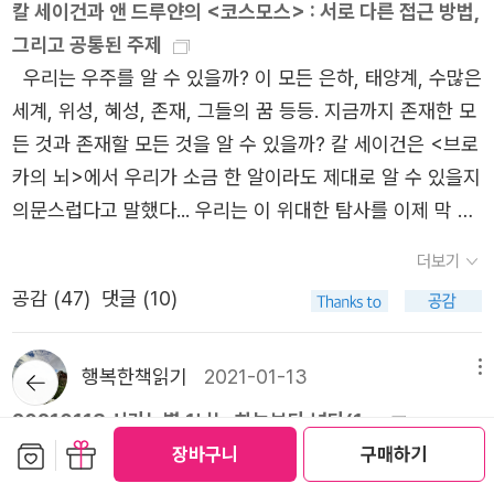
칼 세이건과 앤 드루얀의 <코스모스> : 서로 다른 접근 방법,
했다. 드루얀의 생각에 공감한 해양생물학자 로저 페인(Rog
이 있다는 것에 주목했다. 과거 칼 세이건의 주요 저작(물
으로 한때 1,000톤이 넘었던 고대 생물이 들어 있다. 무려 2
각을 못했단 말인가. 나는 엄마바라기 아들이 예뻐 죽겠는
그리고 공통된 주제
er Payne)은 자신이 버뮤다 앞바다에서 녹음한 혹등고래의
론 앤 드루얀과 공저한 작업을 포함하여)은 주로 미소 냉전
3톤의 고대 생물들이 휘발유 1리터로 변환된다. 자동차를
때가 더 많지만 혼자만의 시간을 간절히 바란다. 코로나19가
우리는 우주를 알 수 있을까? 이 모든 은하, 태양계, 수많은
소리가 아름답다면서 추천했다. 로저 페인은 아내 캐서린 페
이 한창일 시기에 나온 결과물이다. 따라서 두 사람은 과학
운행하기 위해 우리는 생물량 40에이커에 상응하는 것을 탱
이 시간을 앗아갔다. 읽은 (syo님 흉내 중^^) 나만의 셰익
세계, 위성, 혜성, 존재, 그들의 꿈 등등. 지금까지 존재한 모
인(Katharine ‘Katy’ Payne)과 함께 버뮤다에서 혹등고래
기술에 힘입어 만들어진 원자 폭탄과 같은 가공할만한 무기
크에 담고 달리는 셈이다. 유타 대학의 생태학자 제프 듀크
스피어 읽기 첫 번째 권. 셰익스피어는 총 37편의 희곡 작품
든 것과 존재할 모든 것을 알 수 있을까? 칼 세이건은 <브로
의 소리를 녹음했다. 부부는 혹등고래의 소리에 인간의 소리
로 인한 인류 공멸의 위험을 절실히 체험했고, 이를 꾸준히
스에 따르면 '매일 우리 인간들이 사용하는 화석 연료는 육
을 남겼다. 죽기 전에 셰익스피어 작품을 다 읽을래요 라는
카의 뇌>에서 우리가 소금 한 알이라도 제대로 알 수 있을지
처럼 반복 구조가 있다는 사실을 발견했고, 혹등고래의 소리
경고했었다. 냉전 시대가 저문 후, 앤 드루얀은 같은 맥락에
지와 대양에서 1년 동안 꼬박 자란 모든 식물들을 다 합친 것
나의 말에 대학 때 영국인 교수님(귀화하심)은 고개를 설레
의문스럽다고 말했다... 우리는 이 위대한 탐사를 이제 막 시
를 ‘노래’라고 주장했다. 로저 페인은 고래잡이에 반대하는
서 이제 우리가 직면하고 있는 환경문제, 지구온난화 문제에
에 해당한다.' (202쪽) 공기, 흙, 물은 결국에는 우리가 된
설레 흔들고 검지를 메트로놈처럼 까딱까딱 가로저으며 '그
작했다. 생물학자들이 인간 유전체를 지도화하는데 성공한
메시지를 알리기 위해 혹등고래의 소리를 모아서 편집한 음
대한 우려와 경고의 메시지를 책에 절실히 담고 있었다. 이
다. 고기후학자 커트 스테이저의 말처럼 궁극적으로 우리는
더보기
럴 필요 없어'라고 말씀하셨다. 허나 나는 죽기 전 아니고 더
것처럼, 신경 과학자들은 그것보다 훨씬 더 복잡하고 개인마
반을 발표했다. 음반 제목은 <혹등고래의 노래>(Songs of
점에서 앤 드루얀은 과거 두 사람이 인류에 대해 걱정하고
쓰레기로 이루어진 존재다. '여러분의 손톱을 한번 보라. 탄
늙기 전에, 눈이 더 침침해지기 전에 교수님 권고를 무시하
공감 (
47
)
댓글 (10)
다 고유한 무언가를 지도화하는 작업에 나섰다. 그것은 바로
the Humpback Whale)다.세이건도 드류얀의 생각에 동의
염려하던 전통을 변함없이 이어받아 적극적으로 세상의 사
소가 그 절반을 차지하며 대략 탄소 원자 여덟 개 가운데 하
고(무릇 어른들 말씀은 어겨야 제맛이니) 읽겠다. 4대 비극
한 사람의 모든 기억, 생각, 두려움, 꿈으로 이뤄진 고유한
했다. 골든 레코드에 실린 혹등고래의 노래는 UN 대표들의
람들에게 호소하고 있다는 점이 인상적이었다. 이 책의 또
나가 최근에 공장 굴뚝이나 자동차 배기관에서 나온 것이다.
중 하나인 #오셀로는 햄릿에 이은 두 번째 비극으로 셰익스
뒤로가
배선도인 커넥톰(connectome)이다. 만약 우리가 그 복잡
행복한책읽기
2021-01-13
메뉴
인사말 다음에 나온다. 세이건의 표현대로 혹등고래는 ‘지구
다른 특징은 풍부한 화제를 담고 있다는 점이다. 이 점은 장
기
… 그러니 [여러분은] 부분적으로는 배기가스로 만들어졌다.'
피어 나이 40세에 쓰였다. 이 책을 읽으면서 다 읽고 든 소
한 것을 이해 낸다면, 그후에는 서로를 어떻게 대하게 될
에서 우주로 인사말을 보낸 지적인 종’이 되었다. [피터 박스
점이자 단점으로 볼 수도 있다. 많은 이야기를 하는 대신 보
20210113 시라는별 1뇌는 하늘보다 넓다(1...
(241쪽) 2시간 정도 카페에 있다가 집으로 돌아와서 읽던
감, 네 이놈 이야고 ~~~~어리석은 오셀로 ~~~~~순진한
까?... 생각과 꿈의 커넥톰으로 하나로 연결된 코스모스. 그
올 <죽기 전에 꼭 읽어야 할 책 1001권> 107번째 책]* 허
보관함담기
선물하기
다 깊이 있는 내용을 다루기 힘들기 때문이다. 앤 드루얀의
20210113 시라는별 1 뇌는 하늘보다 넓다(1862) - 에밀리
장바구니
구매하기
책을 마저 읽다가 덮고, 저녁을 먹은 뒤 커피를 또 내려서 마
데스데모나 ~~~~~ 1월 4일 매일 인증 시작해 1월 31일
것이 창발성의 궁극적인 실현일까? _ 앤 드루얀, <코스모스
먼 멜빌, 김석희 옮김 《모비 딕》 (작가정신, 2024년)* 허먼
책은 아주 깊이 있게 내용을 파고드는 책은 아니다. 과학과
디킨슨 Emily Dickinson 뇌는ㅡ하늘보다 넓다ㅡ둘을ㅡ나
시고 빈둥거리다가 책을 다시 읽기 시작했다. 이번에 편 책