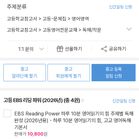
주제분류
신간알림 신청
고등학교참고서
>
고등-문제집
>
영어영역
고등학교참고서
>
고등영어전문교재
>
독해/작문
선물하기
공유하기
중고
중고
중고 등록
알라딘에 팔기
회원에게 팔기
알림 신청
고등 EBS 리딩 파워 (2026년) (총 4권)
신간알림 신청
EBS Reading Power 하루 10분 영어읽기의 힘 주제별 독해
완성 (2026년용) - 하루 10분 영어읽기의 힘, 고교 영어독해
기본서
판매가
10,800
원