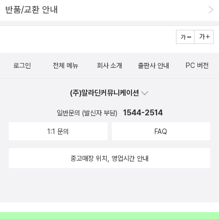
요. ^^; 고등학교 들어가려면 한참 남은 아이입니다.) 중학생이더라도
반품/교환 안내
수능 출제 지문 패턴이 궁금하거나 스스로 자기주도적 독해 학습을
하고 싶은 아이라면 가능할 것 같습니다. 또한 독해는 아직 두렵지만
어휘부터 탄탄히 쌓고 독해에 응용해 보고 싶다는 친구들도 좋을 것
같구요. 지문별로 주요 문장에 대한 구문풀이, 직독직해가 제시되어
로그인
전체 메뉴
회사 소개
출판사 안내
PC 버전
있으니 긴 문장을 의미 단위로 끊어 읽을 수 있게 되어 있어 학생들에
게 도움이 될 것 같습니다.정답지에 부록처럼 딸려 있는 어휘 마스터
(주)알라딘커뮤니케이션
문제는 정말 좋았어요. 그러고보니, 어휘를 여러 번 반복하게 해주네
1544-2514
요. 어쨌거나 독해는 배경 지식이 꼭 필요하잖아요. 주제별로 나누어
일반문의 (발신자 부담)
져 있으니 기출 문제 보며 출제 경향도 살펴보고 여러 주제의 지문들
1:1 문의
FAQ
을 보며 배경 지식도 쌓고 수능과 내신에 모두 도움되는 책이라 여겼
습니다.좀더 많은 정보를 원하는 분들을 위해 아래에 여러 도움되는
중고매장 위치, 영업시간 안내
사이트를 남깁니다.교재 소개 - https://bit.ly/3CWk53f 강좌 보기
- https://bit.ly/3CVK3nz EBS 교재 사이트 - https://book.eb
s.co.kr** 교재를 증정 받아 객관적으로 작성한 리뷰입니다.