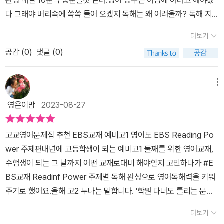
주제별 독해완성!! 수능도 내신도 잡는집중 독해 학습서~EBS REA
다 그래야 머리속에 쏙쏙 들어 오겠지 독해는 왜 어려울까? 독해 지
DING POWER 주제별독해 완성!!! EBS 의 영어 특화 바이블~EB
문을 읽었던 경험음 떠올려 보자, 자신이 이미 알고 있는 내용이 익숙
더보기
S READING POWER 주제별독해 완성으로지금 바로 시작하세요
한 형식으로 쓰여 있는 경우 독해 속도와 정확도가 높았던 경험이 있
~
공감 (
0
)
댓글 (0)
을 것이다. 반대로 모든 문장의 어휘와 어법이 어럽지 않은데도 내용
이나 형식이 친숙하지 않다면 글의 이해가 어려운 경우도 있다. 다시
말해 평소에 접해 본 주제에 관한 내용이라면 그 만큼 정확하고 빠른
메뉴
독해가 가능하다. 반대의 경우라면 열심히 읽어 놓고도 정작 내용은
영은이맘
2023-08-27
파악하지 못할 것이다. 독해를 좌우하는 요인에는 두 가지가 있다. 어
휘나 어법 등 글 자체의 요인과 그 글을 읽는 자신의 머릿속에 들어 있
고교영어문제집 추천 EBS교재 예비고1 영어도 EBS Reading Po
는 배경 지식 즉. 글을 읽으면서 글에 나타난 정보를 이해하려고 하는
wer 주제편내년에 고등학생이 되는 예비고1 둘째를 위한 영어교재,
것뿐 아니라 자신의 머릿속에 있는 정보까지 활용하여 능동적으로 글
수험생이 되는 그 날까지 어떤 교재로대비 해야할지 고민하다가 #E
의 의미를 구성하게 된다는 것이다. 따라서 정확한 독해를 위해서는
BS교재 Readinf Power 주제별 독해 완성으로 영어독해력을 키워
글 자체의 요인뿐 아니라 자신이 가진 요인, 즉 내용과 형식에 대한 배
주기로 했어요.올해 고2 누나는 말합니다. '학원 다녀도 틀리는 문제
경 지식을 향상시키는 데도 노력을 기울여야 한다. 다양한 주제에 대
가 많다면 시간될 때 수능영어 문제를 풀어보는 것도 나쁘지 않아 동
한 여러 형식의 글을 집중적으로 읽어 이에 익숙해진다면, 다음번에
더보기
생아!~'라고요.수능대비 '수학의 중요성' 못지않게중요한 과목이 바로
비슷한 내용을 접했을 때는 글을 빠르고 쉽게 해석하고 답을 찾게 될