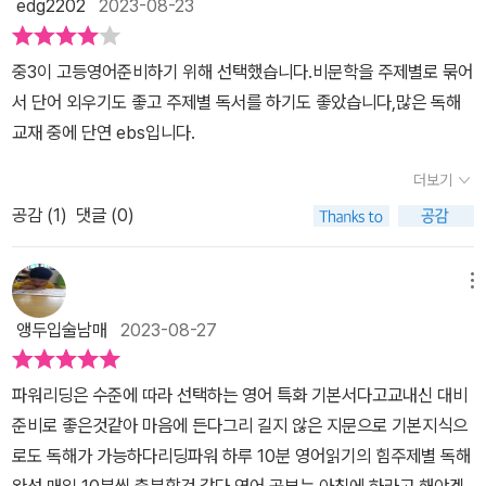
edg2202
2023-08-23
련 지문부터 샘플로제시가 되어 있어요. 수능형과 내신형 문제가함
께 있어서 도움이많이 됩니다. 또 지문속 단어를 잘 정리해서암기
중3이 고등영어준비하기 위해 선택했습니다.비문학을 주제별로 묶어
도 효율적으로 할 수 있도록 도와주고 있어요. 수능 출제 지문의 패턴
서 단어 외우기도 좋고 주제별 독서를 하기도 좋았습니다,많은 독해
을 알수 있도록step 별로 문장별로 세세하게 정리해놓았어요. 처음
교재 중에 단연 ebs입니다.
수능 출제 지문을 접하는 친구들도이해하기 쉽도록 설명이 잘 되어
있었어요~ 또 문장속 구문과 해석을 통해서수능 영어의 기본부터
더보기
튼튼하게 다져갈 수 있답니다. 각 장에서 주제별로 필수 어휘와 수
공감 (
1
)
댓글 (0)
능 기출 어휘가 나와서다양한 연습 문제를 풀어보면서 반복학습이 가
능하지요. 문장안에서 어떻게 어휘가 쓰이는지문제를 풀어보면서
메뉴
알 수 있어 좋았어요. 마지막으로 챕터별로 단어를 총 리뷰하고마
무리한답니다. 영어에서 중요한 어휘를 꼼꼼하게 챙길 수 있어정말
앵두입술남매
2023-08-27
좋았어요. 정답해설에서는영어 지문을 빠르게 읽어내려 가도록도
와주는 직독직해 분석과 구문 풀이가 있었답니다. 스스로 자기주도
​파워리딩은 수준에 따라 선택하는 영어 특화 기본서다고교내신 대비
학습을 하는 데에도어려움이 없는EBS READING POWER 주제별
준비로 좋은것같아 마음에 든다그리 길지 않은 지문으로 기본지식으
독해 완성!!! 주제별 영어 지문 독해를 하면서주제 빈출 어휘와 배경
로도 독해가 가능하다리딩파워 하루 10분 영어읽기의 힘주제별 독해
지식 학습까지 가능한남다른 독해 학습서~~READING POWER
완성 매일 10분씩 충분할것 같다.영어 공부는 아침에 하라고 해야겠