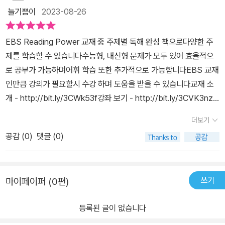
요.과학부터, 스포츠, 예술, 건강, 역사 교육, 환경, 사회과학 등 총 8
늘기쁨이
2023-08-26
보고 수능 유형뿐 아니라 내신 시험에도 빠짐없이 대비하도록 하자​E
챕터로 나누어져 있고챕터당 12개 정도의 지문이 한 페이지씩 들어
BS Reading Power 주제 고교내신 대비Science & Technology​
있습니다.위 지문은 역사 챕터에 들어있는 리딩 지문입니다.지문에
EBS Reading Power 교재 중 주제별 독해 완성 책으로다양한 주
진화 생물학과 경제학 이론의 사상적 유사성Charles Darwin의 자
해당하는 문제가 두 문제가 있고 아래 쪽에 본문 독해가 쉽도록 단어
제를 학습할 수 있습니다수능형, 내신형 문제가 모두 있어 효율적으
연선택 이론진화 생물학의 자연 선택 이론을 전개한 Charles Darwi
및 어구가 정리되어 있습니다.그리고 챕터 시작부에 토픽 보캡이 정
로 공부가 가능하며어휘 학습 또한 추가적으로 가능합니다EBS 교재
n과 사업에서 경쟁이 경제적 효율과 적응 이면에 있는 추진력이라고
리되어 있구요. 문맥에 맞는 단어와 영영사전 뜻풀이를 활용한 문제
인만큼 강의가 필요할시 수강 하며 도움을 받을 수 있습니다교재 소
생각한 사회 과학자 Adam Smith를 가리킨다.​​​​​​리딩파워 주제별 독해
들이 있어서 단어 예습에 좋습니다.그리고 챕터가 끝나면 아래처럼
개 - http://bit.ly/3CWk53f강좌 보기 - http://bit.ly/3CVK3nzE
완성Vocabulary Master​EBS Reading Power 주제 고교내신 대
단어 리뷰도 있어서 단어가 독해의 기본이다라는 것을 알려주는 것
BS 교재 사이트 - http://book.ebs.co.kr/교재를 증정 받아 객관
비단어도 꾸준히 외워야 한다 영어공부는 단어가 답이다.​​​■ 고등학교
같습니다. 독해를 휘리릭 하고 문제집을 끝내는 것이 아니라 단어 또
더보기
적으로 작성한 리뷰 입니다
독해에 기본부터 탄탄하게 입문■ 흥미로운 주제의 글을 다양하게 읽
한 단계별로 짚어주는 것 같아서 문제집이 참 내실있다는 생각이 들
공감 (
0
)
댓글 (0)
고 싶다면■ 수능 출제 지문의 패턴을 제대로 파악하고■ 꼭필요한어
었어요.독해를 하고 나면 자신이 올바르게 독해했는지, 문제를 잘 풀
휘만 효율적으로 공부가능■ 자기 주도적 독해 학습의 힘을 키울수
었는지 짚어봐야겠죠? 아래는 답지의 일부입니다. 직독직해, 해설,
있다■ 수능도 내신도 둘다 잡을수 있다 수능과 내신 둘다 잡을수 있
구문풀이로 나눠져 설명이 자세히 나와 있습니다. 혼자서 공부하더라
쓰기
마이페이퍼 (0편)
는 리딩파워 주제별 독해 하루 10분씩 꾸준히 공부하도록 하자.* 교
도 큰 문제 없어 보입니다.아이가 영어를 싫어하는 편이 아니라, 제가
재를 증정받아 개관적으로 작성한 리뷰입니다 * #EBS교재 #고교영
풀 독해책이기는 하지만 아이한테 한 번 풀어봐라고 줬는데 곧잘 푸
등록된 글이 없습니다
어문제집 #ReadingPower #리딩파워 #하루10분영어읽기의힘 #
네요. 단어는 괜찮은데, 독해는 확실히 어렵다고 합니다. (아직 어려
영어읽기 #주제별독해완성 #영어독해 #주제​