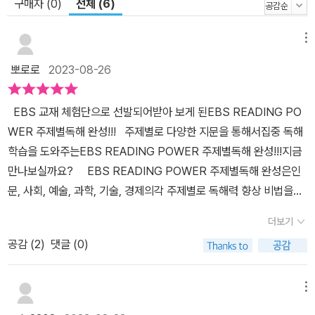
구매자 (0)
전체 (6)
메뉴
뽀로로
2023-08-26
EBS 교재 체험단으로 선발되어받아 보게 된EBS READING PO
WER 주제별독해 완성!!! 주제별로 다양한 지문을 통해서집중 독해
학습을 도와주는EBS READING POWER 주제별독해 완성!!!지금
만나보실까요? EBS READING POWER 주제별독해 완성은인
문, 사회, 예술, 과학, 기술, 경제의각 주제별로 독해력 향상 비법을알
려주는 알찬 교재랍니다. 고1~2학년수준으로독해 기본부터탄탄하
더보기
게 입문하고싶은 학생에게 정말 좋은교재지요. 특히 READING P
공감 (
2
)
댓글 (0)
OWER 주제별 독해완성은EBS 스마트 북으로모르는 문제는 찍어서
해설 강의 수강이가능한 영리한 책이랍니다. READING POWE
R 주제별 독해완성은최근 수능 경향을 반영한 빈출 지문으로구성되
메뉴
어 있어서 다양한 주제를만나볼 수 있어요. 맨처음에과학과 기술 관