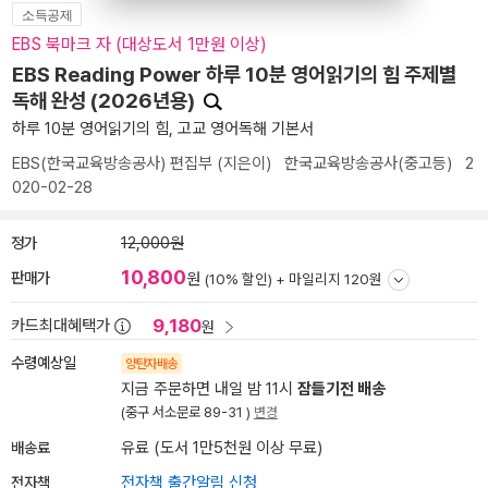
소득공제
EBS 북마크 자 (대상도서 1만원 이상)
EBS Reading Power 하루 10분 영어읽기의 힘 주제별
독해 완성 (2026년용)
하루 10분 영어읽기의 힘, 고교 영어독해 기본서
EBS(한국교육방송공사) 편집부
(지은이)
한국교육방송공사(중고등)
2
020-02-28
정가
12,000원
10,800
판매가
원
(10% 할인) +
마일리지 120원
9,180
카드최대혜택가
원
수령예상일
양탄자배송
지금 주문하면 내일 밤 11시
잠들기전 배송
(중구 서소문로 89-31 )
변경
배송료
유료 (도서 1만5천원 이상 무료)
전자책
전자책 출간알림 신청