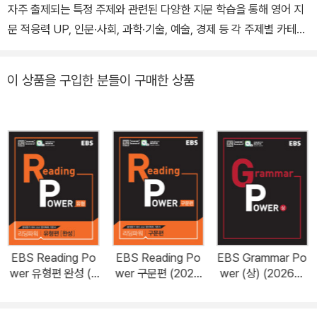
자주 출제되는 특정 주제와 관련된 다양한 지문 학습을 통해 영어 지
문 적응력 UP, 인문·사회, 과학·기술, 예술, 경제 등 각 주제별 카테고
리에 따른 독해력 향상 비법 전수! 2. 영어 지문을 짧은 시간에 빠르게
읽어낼 수 있는 ‘직독직해’ 분석과 ‘구문풀이’, Vocabulary Master
이 상품을 구입한 분들이 구매한 상품
(어휘 학습 자료) 제공 3. ‘주제별 영어 지문 독해 연습’+ ‘주제 빈출
어휘와 배경지식 학습’+ ‘수능 영어 독해 기본기와 자신감 형성’의 1
석 3조 영어 학습 이런 학생들에게 추천합니다! ✓ 독해에 기본부터
탄탄하게 입문하고 싶은 학생 ✓ 흥미로운 주제의 글을 다양하게 읽
고 싶은 학생 ✓ 수능 출제 지문의 패턴을 제대로 파악하고 싶은 학생
✓ 꼭 필요한 어휘만 효율적으로 공부하고 싶은 학생 ✓ 자기 주도적
독해 학습의 힘을 키우고 싶은 학생 ✓ 수능도 내신도 놓칠 수 없는 학
생
EBS Reading Po
EBS Reading Po
EBS Grammar Po
wer 유형편 완성 (2
wer 구문편 (2026
wer (상) (2026년
026년용)
년용)
용)