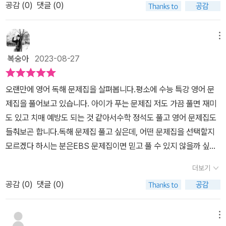
공감 (
0
)
댓글 (0)
'고등 영어'입니다. 학교마다 교과서가 다르고 영어내신 대비,고등 영
것이다. 이 책은 글 요인과 자신이가진 배경지식 쌓기 두 마리 토끼를
어 모의고사 대비 EBS 리딩파워 주제별 독해 완성으로 하루 10분 영
모두 잡을 수 있도록 구성되었다.​EBS Reading Power 주제 고교
어읽기의 힘을 꾸준히 키워보려 합니다~​​예비고1 이라면, 영어공부
메뉴
내신 대비수능 빈출 주제와 관런 어휘를 정리하고, 내용과 형식에 관
에 진심인 아이라면,혼자서도 충분히 공부가 가능한 고교 내신 대비
한 배성 지식을 쌓아정확한 독해에 활용할 수 있다. 이 책를 활용한 학
복숭아
2023-08-27
Reading Power 추천합니다. 그 중에서도 독해력 실력을 위해우리
습 방법은1 출제 경향 익히기각 장 시작 부분의 기출 문제를 통해 출
아이가 선택한 교재는 리딩파워 구문, 유형편도 아닌 주제였습니다.
제 경항을 살펴보고, 문제를 해결하는 과정을 차근차근 따라 가며 실
오랜만에 영어 독해 문제집을 살펴봅니다.평소에 수능 특강 영어 문
독해,어휘 학습까지되는 리딩파워 하루 10분 영어읽기의 힘,예비고1
전에 대비해자 2 배경 지식 쌍기교과적 소재를 활용하여 다양한 주제
제집을 풀어보고 있습니다. 아이가 푸는 문제집 저도 가끔 풀면 재미
영어 공부를 위해 추천해 봅니다.
에 대한 다양한 독해 유형의 지문이 구성되어 있어 이를 읽어 나가며
도 있고 치매 예방도 되는 것 같아서수학 정석도 풀고 영어 문제집도
각 주제별 빈출 내용과 형식을 파악해 본다 3 어휘 꼼꼼히 체크하기
들춰보곤 합니다.독해 문제집 풀고 싶은데, 어떤 문제집을 선택할지
각 장에서 주제별 필수 어휘 및 수능 기출 어휘 목록이 제시되어 있고,
모르겠다 하시는 분은EBS 문제집이면 믿고 풀 수 있지 않을까 싶습
다양한 형태의 연습 문제를 통해 이를 반복 학습하고, 이를 통해 빈출
니다.아래쪽 라인업을 한 번 보고 가실게요.EBS의 대표 문제집들입
더보기
어휘를 꼼꼼하게 정리하자 4 어법과 직독직해 익히기지문별로 주요
니다. 수험생이라면 많이들 보셨죠?이 중에 한 두 권쯤은 풀어보셨을
문장에 대한 구문풀이 및 직독직해가 제시되어 있으므로, 이를 통해
공감 (
0
)
댓글 (0)
수도요.저는 이중에 고등예비과정 책을 처음 봤어요. 고교 내신 대비
빈출 어법을 익히고 긴 문장을 의미 단위로 끊어읽어 보다 빠른 독해
라인 업이라니, 꼭 챙겨봐야할 문제집들이겠네요.리딩파워는 영어 파
가 가능하도록 연습할수 있다 5 수능과 내신 동시 대비하기각 지문별
워시리즈에 속합니다.표지가 아주 직관적이예요.목차를 한 번 보실게
메뉴
로 수능형과 내신형 문제를 모두 수록하고 있으니, 이를 꼼꼼히 풀어