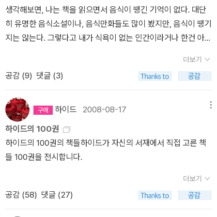
좋아하는 소설은 영국소설(E.M.모리스, 닉혼비 등 ) , 미국소설(
생각해보면, 나는 책을 읽으면서 음식이 땡긴 기억이 없다. 대단
얻을 수 있을까?(빌은 어쩌고!!)문제는, 내가 이 책들을 모두 집으
처: image 1, image 2,와이오밍에 대한 동경 아닌 동경을 가지게
카슨매컬러스, 너세네이얼 웨스트, 애니 프루 이런.. ) 추리소설을
히 유명한 음식소설이나, 음식만화들도 많이 봤지만, 음식이 땡기
로 가져가고 싶다는 데 있다. 이걸 어쩐담, 이걸 어쩐담. 다행히
된 것은 <브로크백 마운틴> 이후입니다. (리뷰 '외로움조차 침범
주로 읽고, SF도 제법 읽는다. 존 버거를 꾸준히 좋아하고, 알랭
지는 않는다. 그렇다고 내가 식욕이 없는 인간이라거나 한건 아니
쇼핑백은 커다란 걸 하나 가져오긴 했다.게다가,휘모리님의 서재
할 수 없는 고단함') 애니 프루의 '와이오밍 스토리'에도, 이안 감
드 보통은 좋아하다 그 열기가 식었고, 로저 젤라즈니를 사랑하
다. 그 반대에 가깝다. 다만, <사이드웨이즈> 나에게는 아래 세
에서 보고 사야지 했는데 품절이라 뭐 이런 경우가 있어, 어떻게
독의 영화에도, 구스타보 산타올라야의 음악에서도 한동안 헤어
고, 챈들러와 코넬 울리치를 우상시한다. 책에 관한 책을 모으고,
더보기
버전의 사이드웨이즈가 있다. 디비디와 각본, 그리고 소설. (각본
세상에 그리스인 조르바가 품절이야? 했었는데, 그런 나의 댓글
날 수가 없었습니다.와이오밍을 지나,아이다호를 거쳐,몬태나에
인물/평전을 좋아하며(특히 건축가, 미술가), 중남미 소설도 즐겨
공감 (
9
)
댓글 (3)
과 소설의 결말은 다르다.) 이 책을 읽을때는 영화 장면이 떠올라
을본 한 아름다운 친구가 (나직하게)보내주겠다고 해서(그 친구
도착합니다.' 속도를 줄여 엉금엉금 기었다. 눈 벽을 잘못 뚫고 나
읽고(마르께스 만세!), 독일소설도 러시아 소설도 관심 많다.뒤라
서일지도 모르겠지만, 와인이 많이 마시고 싶다.그 외에지금 읽고
가 누구인지는 비밀 ㅎㅎ)크리스마스 이브에 선물로 받았다. 히
갔다가 언제 죽음의 경계를 넘어설지 알 수 없었다. 길을 따라서
스도 좋아하고, 나보코브도 많이 좋아하고, 이 정도면 잡탕이라고
있는 <오렌지 다섯조각>이나 <나의 프로방스>, <맛> 과 같은
죽히죽 ^_____^어쨌든 이 모든 책을 다 넣고 들어보니 와- 미치
조심스레 앞으로 나아갔다. 앞길을 막는 건 없었다. 몇 시간을 엉
하이드
2008-08-17
메뉴
해도되나?아, 그리고 한국소설을 (거의) 읽지 않는다.내가좋아하
책을떠올려 봤지만, 책을 읽으면서 내 입에 침을 고이게 하는 것
겠다. 게다가 어깨에 둘러맨 핸드백 속에는 '브랜디 칼라일'의 시
금엉금 기다시피 차를 운행했다. 도로는 사라져 보이지 않고, 시
하이드의 100권
는/읽는 책들을 보고, 내가 어떤 사람인지 그려질까?
은 음식보다는 멋있는 남자이다. 2) 책 속에서 만난, 최고의 술친
디가 들어있는 '시디플레이어'까지 들어있다. 대체 나는 왜 이렇
야도 1미터를 넘지 못했다. 그래도 나는 계속 북쪽을 향해 갔다.
하이드의 100권의 책들하이드가 자신의 서재에서 직접 고른 책
구가 되어줄 것 같은 캐릭터는 누구인가요?평화롭게 술과 정치
게 사는가!결국 아쉽지만 몇권은 회사에 빼두고 '반고흐'책과 '그
오후 1시쯤, 타지패스(아이다호 주와 몬태나 주의 경계에 있는 산
들 100권을 전시합니다.
와 우정을즐기고 싶을 때 :아베노 세이메이 (미나모토노 히로마
리스인 조르바'와 다른 한권의 책을 쇼핑백에 넣고 퇴근한다. 사
길)를 지났다. 그러자 표지판이 보였다.'광활한 하늘의 땅'에 온 것
사의 덤도 좋다.) '아베노 세이메이는 툇마루에 앉아, 등을 기둥에
무실에서 지하철역까지는 10분거리..지하철은 2호선-8호선-5호
을 환영한다는 표지판이었다. 몬태나 주였다. 하늘은 없었다. 눈
더보기
기대고 있다. 구부린 왼쪽 무릎을 옆으로 기울이고, 오른쪽 무릎
선으로 갈아탄다...2호선 잠실역에서 8호선으로 갈아타봤는가?
의 돔뿐이었다. 루트 287 도로를 탔다. 앞에 깜박이는 제설차 불
공감 (
58
)
댓글 (27)
을 세워 그 오른쪽 무릎 위에 오른쪽 팔꿈치를 얹고, 오른손 위에
안타봤으면 말도 하지 마라. 그리고 5호선 길동역에서 내려서 또
빛이 보였다. 제설차가 나를 위해 길을 열어주었고, 나는 그 제설