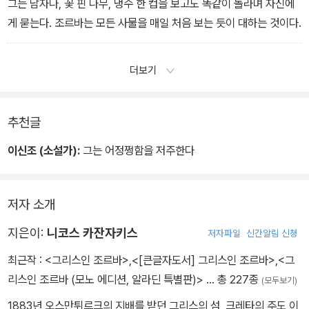
그는 남자나, 꽃 핀 나무, 냉수 한 컵을 보고도 똑같이 놀라며 자신에
게 묻는다. 조르바는 모든 사물을 매일 처음 보는 듯이 대하는 것이다.
더보기
추천글
이신조 (소설가):
그는 어정쩡함을 저주한다
저자 소개
지은이:
니코스 카잔자키스
저자파일
신간알림 신청
최근작 :
<그리스인 조르바>
,
<[큰글자도서] 그리스인 조르바>
,
<그
리스인 조르바 (모노 에디션, 알라딘 특별판)>
… 총 227종
(모두보기)
1883년 오스만튀르크의 지배를 받던 그리스의 섬, 크레타의 주도 이