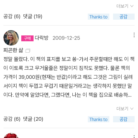
졌기 때문이다. 하지만 마치 그리스가 너무도 도발적인 관능을 지
적되면 인생이 되는 게 아닐까? '물질적 안정'이라는 미명 하에 이
더보기
닌 여인이어서 내가 육체적으로 그리고 절망적으로 사랑에 빠질
루어지는 모든 일은 그저 지나가는 과정일 뿐이라 생각하지만, 그
공감 (
6
)
댓글 (19)
수밖에 없지만 동시에 너무도 차분하고 귀족적인 여인이기도 해
생각은 가짜일 뿐이고, 언젠가 새롭게 깨닫게 된다. 자기 자신의
서 나로서는 결코 다가갈 수 없기라도 한 것처럼. 사랑과 함께 모
등에 짊어진 건 그 물질적 안정의 누더기뿐이라는 걸. 우리는 어
순적이며 거의 짜증스러운 무력감과 열등감도 찾아왔다. 내가 읽
다락방
2009-12-25
메뉴
쩔 수 없는 소멸을 눈가림하기 위해 물질을 축적하는 것이다. 자
은 어떤 책도 불길하면서도 매혹적인, 그리스의 이 키르케적 속성
피곤한 삶
기 자신이 축적해놓은 게 안정되고 영원하다고 믿도록 스스로를
을 설명해 주지 못했다. 영국에서는 사람들이 아직 남아 있는 자
정말 몰랐다. 이 책의 표지를 보고 쑝-가서 주문할때만 해도 이 책
속이는 것이다.'이 이야기는 꿈대신 돈을 선택한 아마추어 사진가
연의 풍경 그리고 북구의 부드러운 빛과 무척 억제되고 차분하며
이 이토록 크고 무거울줄은 정말이지 짐작도 못했다. 물론 책의
이자 변호사인 벤의 이야기이자,무명의 허세꾼인 사진가 게리의
순치된 관계를 맺은 가운데 살아간다. 반면 그리스에서는 풍경과
가격이 39,000원(현재는 반값)이라고 해도 그것은 그림이 실려
이야기입니다. 벤이자 게리인 한 남자의 이야기이지요.벤이 게리
빛이 너무도 아름답고, 온전히 존재하고, 너무도 강렬하고, 너무
서이지 책이 두껍고 무겁기 때문일거라고는 생각하지 못했단 말
가 되었을 때, 벤은 모든 것을 뒤로하고 떠납니다. 그런 그가뉴욕
도 야성적이어서 관계라는 것이 그 즉시 사랑과 증오처럼 열정적
이다. 만약에 알았다면, 그랬다면, 나는 이 책을 집으로 배송하도
에서 지금까지 살아 온 그의 인생을 통째로 잘라버리고, 유령같
인 것이 된다. '
록 했을것이다. 그런데 나는 정말이지 멍청하게도, 이 책을 회사
이, 좀비같이, 미국을횡단하다시피해서 달리고, 또 달려도착한 곳
더보기
로 시켰다!!왜, 도대체 왜 저렇게 큰 박스에 온걸까, 생각하면서도
이 바로 와이오밍을 거쳐 '몬태나' 입니다.'동이 트자마자 루트 22
공감 (
6
)
댓글 (20)
일에 파묻혀있느라 박스를 뜯지도 못한채로 두었다가, 퇴근하기
도로를 타고 서쪽으로 향했다. 방금 눈을 치웠지만 군데군데 도로
전 박스를 뜯어보고 기겁했다. 아, 제기랄. 이걸 어쩌나. 나는 차
사정이 좋지 않았다. 낭떠러지로 떨어져 마지막 노래를 부르기 직
메뉴