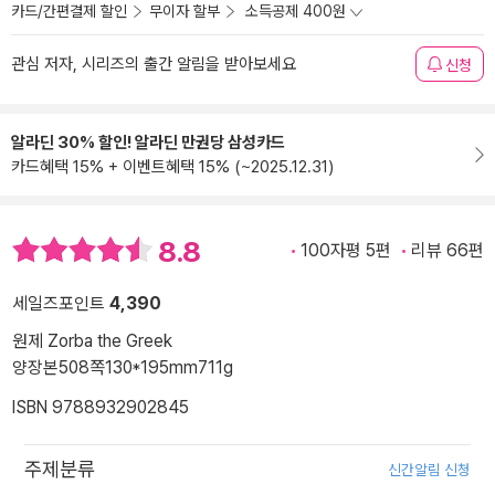
카드/간편결제 할인
무이자 할부
소득공제 400원
관심 저자, 시리즈의 출간 알림을 받아보세요
신청
알라딘 30% 할인! 알라딘 만권당 삼성카드
카드혜택 15% + 이벤트혜택 15% (~2025.12.31)
8.8
100자평 5편
리뷰 66편
세일즈포인트
4,390
원제 Zorba the Greek
양장본
508쪽
130*195mm
711g
ISBN 9788932902845
주제분류
신간알림 신청