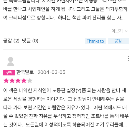
다. 이런 생각도 조르바적인 사고일지 모르겠다. 여하간에 조르바
은 묵묵부답입니다. 저자인 카잔차키스는 여행중 그리스인 조르
바' 같은 그리스인이라고 말할 때의 '조르바'(그 책을 읽을 때 아
다. 니코스 카잔차키스는 실제로 만난 사람을 모델로 삼아 이 소
형 인간이 매력적임에는 틀림이 없다. 조르바가 실존 인물을 모델
바를 만나고 사업제안을 하게 됩니다. 그리고 그둘은 의기투합하
직 난 그리스인 조르바를 읽지 않았을 때였다) 삶의 에너지로 충
설을 완성했다고 하는데 과연 그런 사람이 그리스에는 있을 것인
로 했다는 것을 처음 알았다. 크레타에 있는 카잔차키스 기념관에
여 크레타섬으로 향합니다. 하나는 책만 파며 진리를 찾는 사람
만한 열정의 그리스인을 말하는 것 같이 보였으나 이 책 속의 화
가? 아니 내 주위에도 조르바같은 존재가 서 있을지도 모른다. 그
는 조라바가 작가에게 보낸 친필 편지가 보관되어 있다고 하고.
이고, 또 다른 하나는 책과는 거리가 멀지만 자신의 삶을 토대로
자, 즉, 카잔차키스가 언급하고팠던 '조르바'는 단지 그런 사람만
더보기
저 보통인의 시각으로 조르바다움을 퇴색하게 만들 뿐.
조르바의 딸(아마도 시베리아에서 얻은)이 크레타에 있는 니코스
그에 맞장구 칩니다. 누가 옳은지는 500여 페이지되는 책장을
이 아니었을 듯 싶다.기억이 가물가물하다. 조정래의 '태백산
공감 (
2
)
댓글 (0)
카잔차키스 무덤을 방문했다는 기록도 보인다. 조르바의 딸이 벌
넘겨야 알겠지만, 우리내 인생사와 아주 맞닿뜨려 있는 것은 사실
맥'을 읽던 대학 시절, 작품 속의 '정하섭' 혹은 '김선우'에 대해 생
써 육십을 넘은 노인이라 하니 과연 자유로운 삶이란 무엇이었던
입니다. 나는 예수를 비롯한 절대성인에 대해서 책을 통해 알았
각했던 것 같다. 그로부터 10여년 후 '토지'를 읽으며 '송..' 누구였
가 다만 인생이 무상함을 새삼 느낄뿐이다.
고 '부처'라는 시대에 찾을 수 있는 마지막 성인을 알기위해 오늘
메뉴
던가 등장인물 중 한 사람에 매료되었던 기억이 난다. 그들은 모
도 불경을 해독하고 있지만 도무지 무식쟁이 노동자 '조르바'의
한국말로
2004-03-05
두 혁명성과 더불어 인간적 완성도를 갖춘 혹은 지향하는 이들이
말에 자꾸만 귀기울여지는 이유를 처음에는 알 수 없습니다. 하
었던 것 같다. 게바라를 만나면서 사람도 완벽에 가까워질 수 있
나둘씩 자기자신에의 질문을 조르바에게 쏟아놓는 '나'는 조르바
구나 감탄했던 일과도 맥이 닿는다. 그러나 조르바는 나의 이 조
이 책은 나약한 지식인이 노동판 십장(?)쯤 되는 사람을 만나 새
의 거침없는 직설적인 답변에 매우 놀랍니다. 처음에는 무식쟁이
심스런 판단으로 완벽한 인간은 아니다. 내가 감탄하는 것은 오히
로운 세상을 경험하는 이야기다. 그 십장님이 안내해주는 길을
늙은 노동자의 말을 한귀로 듣고 흘리지만, 어느 순간 그것이 진
려 조르바를 통해 영혼의 자유를 얻어갔던 화자, 카잔차키스의 모
따라 가다 보면 거긴엔 바람같은 자유가 있다. 어떤 책에서도 배
리일 수 있겠다는 내면의 의심을 하게됩니다. 그와의 대화속에
습이다. 대개 먹물들은 아무리 철학을 하네 혁명을 하네 해도 자
울 수 없었던 진짜 자유를 무식하고 정력적인 조르바를 통해 배우
'책'이 아닌 '삶의 경험'에서 우러나오는 진솔하고 정곡을 찌르는
신과 출신이 다르고 삶의 형태가 다른 이들을 못 받아들인다. 조
는 것이다. 모든일에 이성적이도록 학습되어진 여기 우리들에
말은 '나'를 물들이고, 조르바를 어느새 '성인'의 말씀의 반열에 올