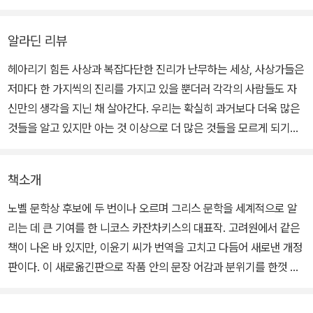
알라딘 리뷰
헤아리기 힘든 사상과 복잡다단한 진리가 난무하는 세상, 사상가들은
저마다 한 가지씩의 진리를 가지고 있을 뿐더러 각각의 사람들도 자
신만의 생각을 지닌 채 살아간다. 우리는 확실히 과거보다 더욱 많은
것들을 알고 있지만 아는 것 이상으로 더 많은 것들을 모르게 되기도
하였다. 너무 많은 지식 때문에 오히려 어떻게 행동해야 할지 갈피를
못 잡는 상황이 벌어지기도 하는 터. 조르바는 그런 사회의 우스꽝스
책소개
러움을 단박에 깨는 인물이다. 그는 지식을 비웃지만 누구보다 지혜
로우며, 신을 조롱하지만 누구도 쉽게 접근하지 못할 믿음을 지니고
노벨 문학상 후보에 두 번이나 오르며 그리스 문학을 세계적으로 알
있다. 카잔차키스는 '앎'이라는 그물에 뒤얽혀 몸을 가누지 못하는 이
리는 데 큰 기여를 한 니코스 카잔차키스의 대표작. 고려원에서 같은
들에게 진정한 자유란 무엇인지 말하고 싶었음에 틀림없다. 조르바는
책이 나온 바 있지만, 이윤기 씨가 번역을 고치고 다듬어 새로낸 개정
머리로 고민하고 애태우는 법이 없다. 그는 몸으로 고민하며 몸으로
판이다. 이 새로옮긴판으로 작품 안의 문장 어감과 분위기를 한껏 살
생각한다. 그의 몸부림이야말로 지리한 삶에 대한 저항이며, 자유에
리고 작가와 작품에 대한 충실한 설명을 덧붙였다.
의 투쟁인 셈. <그리스인 조르바>는 지지부진하고 어설픈 지식, 죽어