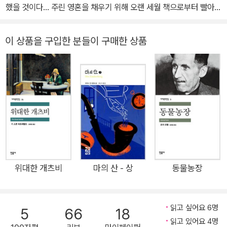
다. 그 밖에 『어른의 학교』, 『무지개와 프리즘』, 『이윤기의 그리스 로
했을 것이다... 주린 영혼을 채우기 위해 오랜 세월 책으로부터 빨아들
가톨릭 양쪽에게서 비판당하고 로마 가톨릭 금서로 지정되었다. 195
마 신화』, 『꽃아 꽃아 문 열어라』 등의 저서가 있으며, 보리슬라프 페
인 영양분의 질량과, 겨우 몇 달 사이에 조르바로부터 느낀 자유의 질
7년 6월, 중국을 여행하던 중에 전염병 백신을 맞고 생긴 후유증이
키치의 『기적의 시대』, 움베르토 에코의 『장미의 이름』, 『장미의 이름
량을 돌이켜 볼 때마다 책으로 보낸 세월이 억울해서 나는 격분과 마
이 상품을 구입한 분들이 구매한 상품
악화되어 10월 26일에 숨을 거두었다.
작가 노트』, 『푸코의 진자』, 『전날의 섬』을 비롯해 칼 구스타프 융의
음의 쓰라림을 견디지 못한다.
『인간과 상징』, 니코스 카잔차키스의 『미할리스 대장』 등 다수의 책
을 번역했다. 2010년 8월 27일 별세했다.
위대한 개츠비
마의 산 - 상
동물농장
읽고 싶어요 6명
5
66
18
읽고 있어요 4명