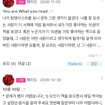
가 없다. 하다못해 차를 가지고 있는 남자친구조차 없다. 아, 인생
전 간신히 제동을 건 게 두 번쯤 되었다. 나는 이를 덜덜 떨며 시
하이드
2008-11-05
헛산거야? 택시를 타고 갈까 했다. 회사에서 집까지 택시비는 당
속 30킬로미터의 속도로 엉금엉금 기었다. 히터를 세게 틀었지
You are What you read
연히 만원이 넘을텐데, 아니 무료배송으로 받아놓고, 그게말이나
만 바깥 기온이 영하 13도라 별 효과가 없었다. 게리의 가죽점퍼
나의 탑텐리스트를 보니 문득 그런 생각이 들었다. 나를 잘 모르
돼?회사에 둘 수 없는 책이다. 집에 가져가면 지금 집에 와있는
와 카우보이부츠는 와이오밍의 겨울 날씨에 별 도움이 안 됐다.
는 사람이 이 서재에 처음 들어와서 내가 가장 좋아하는 10권의
여동생에게 태교라며 보라고 할 수도 있을텐데. 반드시 가져가야
(중략) 차 안도 춥고 바깥도 추웠지만 지평선에서는 더할 수 없이
책을 보았다. 혹은 누군가가 이 10권을 가장 좋아하는 책으로 꼽
한다. 그런데 집에 가져가야 할 책이 이것 한권만이 아니다.마태
멋진 풍경이 펼쳐졌다. 험준한 티턴산맥의 비경이 모습을 드러냈
았을때, 그 사람은 어떤 사람이라고 생각하게 될까?잘 알게 되어
우스님과 로쟈님이 쓰신 책이라는데, 그 두분을 함께 이 책속에서
다. 비죽비죽한 산봉우리가 하늘을 향해 4,000미터 높이로 솟아
버린 사람이라면 모를까, 잘 모르는 사람이라면, 난 그 사람이 읽
만나볼 수 있다는데, 주문은 당연하다.엊그제던가머큐리님의 서
올라 자태를 뽐내고 있었다. 그 산맥에서는 친근감이나 포근한 느
는 책을 보고, 그 사람을 마구 판단해버리는 습성이 있다. 내가 잘
재를 구경하다가 오옷, 이게 책으로 있다니, 방송을 본 적은 한번
낌을 좀체 찾아볼 수 없었다. 구약성서 같은 태도를 지닌 산맥이
더보기
모르는 누군가가 10권의 책으로 위의 책들을 꼽는다면, 흠, 독일
뿐이라 몹시 궁금했는데, 하고 같이 넣었다.요렇게만 사고 주문을
었다. 어딘가 모르게 경건하고, 무자비하며, 숙명적인 느낌이었
공감 (
4
)
댓글 (2)
페미니즘 여성작가, 혹은 신화, 그리스인 조르바, 니코스 카잔차
멈추려고 했는데, 그만 두려고 했는데, 계산하는 과정에서 보니
다. 티턴산맥을 보고 있으면 마음이 저절로 움츠러들었다. 현재
키스를 좋아하나, 책에 관한 책도 한권 보이네. 빅토리안레즈비언
해당도서 1권을 포함하면 알라딘 머그컵을.....나는 머그컵에는 욕
내 고민이 별것 아니게 느껴졌고, 인간은 그저 유한하고 덧없는
미스테리? 일본사회파 추리소설도 들어있고, 아사다 지로의 단
하이드
2008-10-30
메뉴
심이 없다, 정말이다, 머그컵따위 받으려고 책을 한권 더 사거나
존재라는 사실을 절로 깨닫게 했다. 나는 티턴산맥에서 눈을 뗄
편이 있는걸 보니, 일본소설을 좋아하나?어라, 존 버거가 있네.
10문 10답
하는 짓은 안하려고 했다. 나는 그런 사람이 아니라니까. 그래도,
수가 없었다. 산맥이 나를 심판하는 눈으로 내려다보는 듯했다.
곰브리치의 서양미술사라고.. 로저 젤라즈니다. 이건 뭐꼬, 잭히
* 문제가 왠지 어렵습니다;; 1) 당신이 책을 읽으면서 제일 먹어보
그냥, 해당도서중엔 뭐가 있지? 하고 둘러보다가 오옷, 내가 아직
그러나 그 심판의 결론은 전적으로 내게 무관심하다는 것이었다.
긴스?? 연구대상 내지는 표본부족으로 연구제외, 나가리다. 내가
고 싶었던 음식을 알려 주세요.첫번째 질문부터 너무 어렵더라니,
안 산 이 책이 있다.앗싸~이번 3편에서는 에릭이 수키의 마음을
티턴산맥에 비해 나는 너무나 보잘것없는 존재였기 때문이다.'출