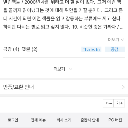
열린책들 / 2000년 4월 뭐라고 더 할 말이 없다. 그저 이런 책
어하시고 패스트푸드를 좋아하시니 이것도 바꾸죠.^^) 김훈의 <
감이라고는 코딱지만큼도 없이, 호프밀러의 사랑에 목을 매는 에
꾸미고, 거리로 나가 사진을 찍기 시작합니다.작은 잡화점 겸 술
을 끝까지 읽어냈다는 것에 대해 위안을 가질 뿐이다. 그리고 좀
남한산성>전 아마 앞으로도 안 볼 듯 하지만 요즘 최고의 인기를
디트,케케스팔바와 에디트 사이에서 우유부단의 왕과도 같은 호
집 바에서 찍은 냉담한 여주인, 이른 아침부터 술을 마시는 무뚝
더 시간이 되면 이런 책들을 읽고 감동하는 부류에도 끼고 싶다.
구가하는 책인 듯 합니다. 저도 다 좋아하는 책들이랍니다.유명
프밀러 4) 표지를 보고 책을 판단하지 말라는 말도 있지만, 표지
뚝한 주인, 허름한 주유소의 젊은 부부와 아기 등등술집에서 만난
하지만 다시는 별로 읽고 싶지 않다. 19. 비슷한 것은 가짜다 / 정
한 책들이니까 다 보신분들도 계실테지만 중간 중간 없는게 있다
는 책의 얼굴이라는 말도 있습니다. 당신이 생각하는 최고의 표
루디라는 능력있는 알코홀릭 기자를 집까지 데려오게 되고, 다음
민정민의 <비슷한 것은 가짜다>를 읽다. 생각할 게 많은 책이
면 신청하삼....공짜는 없으니까...제게 추천하는 책도 한 권씩 올
지/최악의 표지는 어떤 책이었는지 알려 주세요.좋았던 표지 : 루
날, 루디가 그의 사진을 모두 가져간 것을 알게 됩니다.루디에 의
더보기
다. (20060306~20060309) 20. 나의 아름다운 정원 / 심윤
려주셔야합니다.^^ 오늘이 금요일 밤.월요일 밤에 받으실 분 올
팡은 싫지만, 루팡전집은 좋다. 캔디 컬러의 책들은 벗겨 놓았을
해 '몬태난'지에 '몬태나의 얼굴들' 사진을 연재하게 된 게리그렇
공감 (
4
)
댓글 (2)
경 심윤경의 <나의 아름다운 정원>을 읽다. 나도 한번 나의 자
릴께요 .^^
때 더 이쁘다. 나빴던 표지 : 보르헤스.. 오, 제발! 이제, 정말 보르
게 몬태나에서의 그의 새로운 삶이 시작됩니다.소설가들, 화가들,
전을 쓰고 싶다. 작가의 언어에 감탄한다. 아! 내면을 그대로 표
헤스 개정판 나올때 되지 않았나요?! 정말요?! 5) 책에 등장하는
사진가들.. 소위 예술하는 사라들이 영감을 얻기 위해 '광활한 대
현하는 이들에 대한 묘한 시기와 질투가 인다. (20060309~20
더보기
것들 중 가장 가지고 싶었던 물건은? 테메레르..도라에몽도 하는
지의 땅'을 찾는다고 합니다. 게리 역시 몬태나에서 '사진에 눈을
060309) 21. 나의 아버지 박지원 / 박종채 박종채의 <나의 아
데, 테메레르는.. 안될까요?6) 헌책방이나 도서관의 책에서 발견
뜨게' 됩니다. 몬태나라는 자연은 위대하고, 인간은 왜소하다. 를
버지 박지원>을 읽다. 원문이 실린 양장본 판본이 절판이 되어
반품/교환 안내
한, 전에 읽은 사람이 남긴 메모나 흔적 중 인상적이었던 것이 있
적나라하게 드러내주는 장소 덕분이기도 하겠고, 모든 것을 본의
아쉽다. (20060310~20060311) 22. 부자의 그림일기 / 오세
으면 알려주세요.없다. 한때 아래의 책이나 아래의 영화를 보고,
아니게 버리고 와서 두번째 인생을 시작하게 된 게리의 마음 속
영 오세영의 <부자의 그림일기>를 읽다. 스포츠 신문에 난 만화
도서관의 책들과 대출표들을 유심히 보곤 했으나, 아무것도 건진
스위치가 켜진 덕분이기도 하겠습니다.그 몬태나에서, 몬태나의
를 가끔 보는 걸 빼고는 만화를 본 게 거의 20년은 되었다. 무엇
것은 없다. 쳇 7) 좋아하는 책이 영화화되는 것은 기쁘면서도 섭
사람들과의 이야기가 이 책의 2부인데, 읽고 있으면, 그 춥고 광
보다 오세영의 그림은 하나 하나가 마치 작품을 보는 것같다. 정
로그인
전체 메뉴
회사 소개
출판사 안내
PC 버전
섭할 때가 있습니다. 영화화하지 않고 나만의 세계로 남겨둘 수
활한 도시에 발을 들여놓고 싶어집니다.'책을 덮는 순간 떠나고
서가 무뎌서인지 하도 험한 꼴을 많이 봐서인지 마태님만큼의 감