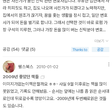
벤은 사진가가 꿈인 신탁 관련 변호사입니다. 부유한 집안에서 자
의 몸과 인간적인 한계를 뛰어넘는 우리 안의 또 다른 우리의 경
실은 - 나 자신도 그것을 거의 깨닫지 못했기에 - 9월 하순 동안
라 히피짓도 하고, 집도 나오며 사진가가 되겠다고 노력하지만,
험을 그대들은 가지고 있는가? 그것이 우리 스스로가 찾아야 하
내가 다른 여자와 바람을 피웠다는 것이다. 그 여자의 이름은 그
집에서의 원조가 끊기자, 꿈을 좇는 생활을 잠시 접고, 일단 변호
는 메토이소스, 성화(聖化)이다...
리스였다. 설사 면접에서 떨어졌다 해도 나는 그리스에 갔을 것이
사가 되어 돈을 벌기로 합니다. 그래서 선택한 것이 바로 로펌 가
다. (중략) 아무런 가망도 없어 보이는 순간에 훌륭한 해결책이
장 구석의 지루한, 그러나 가장 돈을 많이 버는 신탁분야 변호사
불현듯 떠오른 거소가 다름없었다. 그리스. 왜 지금까지 그 생각
이고, 신탁분야 변호사의 대빵은 벤과 비슷하게, 잠시 예술가(화
을 못 했을까? <나는 그리스로 간다.> 그것은 너무도 멋지게 들
더보기
가)의 꿈을 접고, 돈을 벌고 있는 잭입니다. 잭도, 벤도, 꿈을 접고
렸다.''내 주위의 세상 위로 가장 지중해다운 빛이 내리비쳤을 때
공감 (
54
)
댓글 (5)
'잠시' 의 '잠시'라는 건, 이미 '돈', 즉, 편안한 생활을 '꿈' 대신 선택
그것은 더할 수 없이 아름다웠다. 하지만 그 빛이 내게 닿았을 때,
한 순간 '평생'을 의미한다는 것을 내심 알고 있습니다.어느 날, 식
나는 그것이 적대적인 것을 느꼈다. 그 빛은 정화해 주는 것이 아
탁 앞에 앉아 갖가지 물건들을 멍하게 보던 벤은 생각합니다. '이
웽스북스
2010-01-02
메뉴
니라 부식시키는 것처럼 보였다. 마치 아크등 아래에서 이제 막
제 떠날 시간이었다. 마지막으로 떠나기 전 식탁 앞에 앉아 꼼짝
2009년 좋았던 책들
시작된 심문을 받는 것 같은 기분이었다. 벌써 나는 반쯤 열린 문
도 하지 않고 앉아 갖가지 물건들을 멍하니 바라보았다. 흰 벽, 수
이미지가없는이책은뭘까요 ㅎㅎ- 사실 9월 이후로는 책을 많이
사이로 끈이 달린 고문대를 보았고, 이미 과거의 나의 자아는 이
공 소나무 캐비닛, 조리대, 주방 기구들, 장식장에 깔끔하게 쌓인
못읽었고, 기록도 안해놨음. - 순서는 앞에는 나름 좀 읽은 순서대
제 더 이상 스스로를 지탱할 수 없다는 것을 느끼기 시작했다. 그
흰 웨지우드 접시들, 메모판에 핀으로 꽂은 가족사진, 냉장고를
로인데 뒤로갈수록 엉망이고요. -2009년에 두번째로읽은 것들
것은 부분적으로는 근원까지 벗겨진, 사랑에 대한 공포였다. 그것
장식한 학교 알림장과 애덤의 그림. 그 모든 것들이 나를 놀라게
도 있습니다.
은 도착한 순간부터 그리스의 풍경과 영원히, 전적으로 사랑에 빠
했다. 공간을 채우고, 시간을 채울 것을 계속 찾아가는 과정이 축