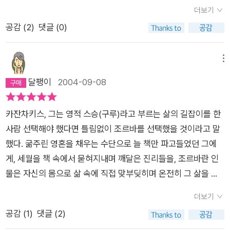
금 이해를 할지는 몰라도...조르바를 좇았던 눈은 정확히 투명하
게 본능에 따라 충실히 살아가는 조르바는 뒤통수를 갈기는 망치
려놓게 됩니다. 어디부터 시작해서 어디로 끝나는지 삶은 계속해
더보기
게 영적 자유, 라는 자신 인생의 목표를 알고 있었던 사람의 눈이
다. 그토록 그리워 하던 진짜 남자다.
서 질문하지만 대답할길이 막막해 '미궁'을 헤매던 '나'에게 조르
공감 (
2
)
댓글 (0)
다. 마지막 장면을 읽으면서 눈물이 났던 이유는 잘 모르겠다. 조
바는 눈 앞의 '성인'입니다. 인간의 영혼이란 기후, 침묵 , 고독, 함
르바 이야기를 쓰지 않으면 안되겠다고 생각했으나 그것을 쓰고
께 있는 사람에 따라 눈부시게 달라질 수 있는 것이네 라며 다독
나면 어디선가 먼 곳에서 그가 사라져 버릴 것만 같은 안타까움에
메뉴
이는 공자의 가르침이 어느새 '나'에게 조르바와의 관계에 대해
망설인다. 그러나 홀린 듯이 조르바 이야기를 쓴다. 그것이 완성
달팽이
2004-09-08
강요하고 있는듯합니다. 진정한 행복이란 이런 것인가. 야망이
된 그 며칠 후, 조르바의 죽음을 통고 받는다... 리고 이것은 카잔
없으면서도 세상의 야망은 다 품은 듯이 말처럼 뼈가 휘도록 일하
차키스의 자전적 소설이며 조르바는 실존인물이다...소설을 흔히
는것. 사람들에게서 멀리 떠나, 사람을 필요로 하지 않되 사람을
카잔차키스, 그는 영적 스승(구루)라고 부르는 삶의 길잡이를 한
허구라 하지만 이야기의 틀이 어찌 되었든 영혼이 진짜인 소설 만
사랑하며 사는것, 이런 생각을 하며 '나'가 생각해온 진리와의 비
사람 선택해야 했다면 틀림없이 조르바를 선택했을 것이라고 말
나기 쉽지 않다. 이 소설은 진짜다.
교를 현재의 삶속에서 끊임 없이 되새깁니다. 그리고 또, '자기 자
했다. 굶주린 영혼을 채우는 수단으로 늘 책만 파고들었던 그에
신 안에 행복의 근원을 잃지 않은 자에게 화 있을진저!, 남을 즐겁
게, 세월을 책 속에서 묻혀지내며 깨달은 진리들을, 조르바란 인
게 하려는 자에게 화 있을진저! 금생과 내생이 하나임을 깨닫지
물은 자신의 몸으로 삶 속에 직접 맞부딪히며 온전히 그 삶을 기
모릿?자에게 화 있을진저!' 자신이 믿었던 진리에 대해 다시금 의
어다니면서 체험에서 우러난 직설적 행동과 언어로서 보여주었
더보기
심을 품기 시작합니다. 하지만 실로, 눈 앞의 무식쟁이 막가파
던 것이다. '일할 때는 말 걸지마슈! 뚝 부러질 것 같으니까.''나는
공감 (
1
)
댓글 (2)
조르바가 부럽다. 그는 살과 피로 싸우고 죽이고 입을 맞추면서
일에 몸을 빼앗기면, 머리꼭지부터 발끝까지가 잔뜩 긴장하여 이