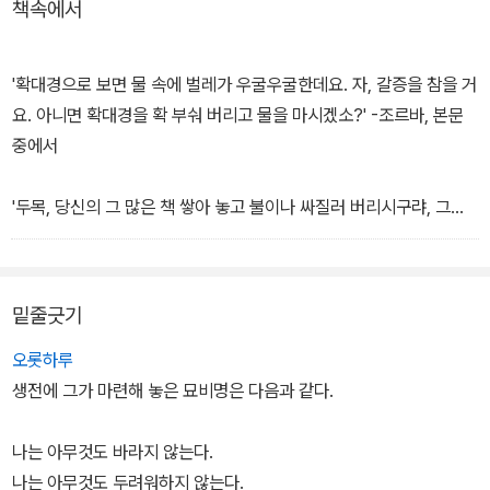
책속에서
있는 몸뚱아리에 살아 있는 심장을 불쑥 내민 통쾌한 사나이의 이야
카잔차키스는 그리스 인으로 호메로스와 조르바에게 큰 영향을 받았
기이다. 모두가 아는 바, 이 책은 이미 스무 해 전에 이윤기 씨가 우리
다. 이 작품의 주인공인 조르바는 실제하는 인물. 그는 물레를 돌리는
말로 옮겨 선보였던 작품이다. 최고의 번역가로 인정받는 이윤기 씨
데 거추장스럽다고 손가락을 잘라버리는가 하면, 여성의 치모를 모아
'확대경으로 보면 물 속에 벌레가 우굴우굴한데요. 자, 갈증을 참을 거
는 다른나라말을 우리말로 읽어내는 실력도 실력이거니와, 그 바탕을
베개를 만들어 베고 자며 수도승을 꼬여 타락한 수도원에 불을 지르
요. 아니면 확대경을 확 부숴 버리고 물을 마시겠소?' -조르바, 본문
이루는 인문학적 지식이라든지 글솜씨의 대단함에 높은 평가를 받고
는 등 길들여지지 않은 야생마처럼 자유분방하고 호탕하게 산 인물이
중에서
있다. 하지만 그렇다 하더라도 최고로 꼽고 싶은 건 역시 번역가(家,
다.
번역者와는 분명 다를 것이다)로서의 장인정신이다. 이미 번역해서
'두목, 당신의 그 많은 책 쌓아 놓고 불이나 싸질러 버리시구랴, 그러
한번 내놓았던 책을, 책의 작가도 아니고 옮긴이란 사람이 새로 다듬
조르바가 드러내는 인물상은 질서를 어지럽히는 위험하고 혼돈에 찬
면 알아요? 혹 인간이 될지?' -조르바, 본문 중에서
고 손보기란 그 성정(性情)이 어지간하지 않고는 힘든 일이다.
<장
인물이 아닌, '절대 자유'의 초인으로 동서양을 막론하고 배운이들이
미의 이름>
이니,
<푸코의 진자>
또한 스스로가 부족함을 느끼고 그
지향해온 이상적인 인간상을 대표한다. 이 책에서 조르바가 풍겨내는
밑줄긋기
리 새로 번역한 책. 자신의 번역은--자신이 번역한 책은--자신이 책
마음과 행동의 모습들은 자유를 향한 '영혼의 투쟁'이라고 할 수 있다.
임진다는 정신이 없이는 행할 수 없는 일이다. '새 번역은 새 책을 만
오롯하루
들어낸다'는 말을 실감한다. 책의 장정 또한 옛판(고려원 출간)의 투
생전에 그가 마련해 놓은 묘비명은 다음과 같다.
박한 모습(개인적으로는 카잔차키스의 모습이 어두운 톤의 색감 아래
자리한 표지라든지 오돌톨톨한 활판 인쇄의 느낌마저 좋았지만서도)
나는 아무것도 바라지 않는다.
과는 달리 두툼하지만 한 손에 턱 잡히고, 아담하면서도 하드커버로
나는 아무것도 두려워하지 않는다.