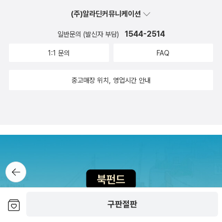
있었으면 하는 책이 있나요? 메데이아 이미지와 여백이 많은 책
싶게 했던 책' 이라는 이벤트 제목을 보는 순간, 저는 물론 .. 떠올
동은 일지 않지만 아무튼 좋은 작품이다. 작가의 이름을 딴 <오
(주)알라딘커뮤니케이션
은 영화나 기타 시각적인 장르로도 궁금하지만, 서술 그 자체가
렸습니다. 그리스, 에게해, 조르바 .. 책을 덮고, 떠나고 싶었고, 떠
세영>이란 만화를 보고 다시 평하련다. (20060311~2006031
강력한 책은 가슴속에만 남겨두고 싶다.<메데이아>는 분명 단
났던 그 책. 벌써 이 공간에서 몇 번인가 이야기해서, 요건 패스.
1544-2514
일반문의 (발신자 부담)
1) 23. 동물농장 / 죠지 오웰 너무나 익은 소설을 너무도 늦게 읽
순하고 강렬한 스토리를 가지고 있고,좋은 그림으로 만들 수 있겠
겨울, 삿포로, <철도원>의 그 곳, 혹은 '오 겡끼 데스까~' <러브
다. 아무래도 이 소설에 대한 리뷰는 쓰지 않을 지도 모르겠다.
1:1 문의
FAQ
지만, 크리스타 볼프의 <메데이아>의 차곡차곡 쌓이는 서술은
레터>의 그 곳에 대한 글을 써볼까. 하는 생각을 하던 차에 이 책,
이미 많은 분들이 리뷰를 남겼고, 번역한 도정일교수의 해설만으
그냥 글자로만 담고 싶다. 8) 10년이 지난 뒤 다시 보아도 반가운,
더글러스 케네디의 <빅 픽처>를 읽게 되었어요. 읽는 내내 몬
중고매장 위치, 영업시간 안내
로도 충분하지 않을까 생각한다. 모르지. 혹 마음이 바뀔지. (20
당신의 친구같은 책을 가르쳐 주세요. 헤르만 헤세의 책들. 아주
태나를 상상했습니다. 삿포로에 처음 갔을 때, 이것은 '다른 세상'
060313~20060313) 24. 헌법의 풍경 / 김두식 내가 이 책을
어렸을때, 조금 어렸을때, 조금 컸을때, 나이 들어서 읽는 유일한
이라고 생각했어요. 사람이 태어나는 곳을 정할 수는 없지만, 죽
다 일고 바로 든 느낌 하나 '책은 역시 사서 읽어야 해'. 별로 특별
책이 헤르만 헤세의 책들이다.다시 보면 반갑고, 책은 그대로일테
는 곳은 정할 수 있다면(뭐 요것도 반반이겠지만) 삿포로에서 살
한 감흥은 없다. 그냥 저냥 대충 알고 있는 내용이다. 하지만 역
지만, 내가 변한 것을 볼 때 흥미롭고, 그렇다. 9) 나는 이 캐릭터
다가 죽고 싶다고 생각했지요. 저는 겨울을 좋아하고, 눈을 좋아
시나 잘 비빈 맛있는 비빔밥이다. '그럼에도 불구하고, 내가 단숨
에게 인생을 배웠다! 인생의 스승으로 여기고 싶은 인물이 등장하
하고, 바다와 바람도 좋아합니다. 몬태나의 겨울은 어떤 것일까
에(?) 읽어 내릴만큼 좋은 책이기도 하다. (20060314~20060
는 책이 있었나요?조르바. 라고 말하고 싶지만, 조르바가 별로 인
요? 책 속의 게리 서머스가 찍은 사진들은 '상처받은 몬태나'를 그
뒤로가
314) 25. 열하일기, 웃음과 역설의 유쾌한 시공간 / 고미숙 재
기
생의 스승같은거 되고 싶어하지 않을 것 같다. 후후 10) 여러 모
대로 표현하였다고 칭송받습니다. 다소 지치고, 웃는 얼굴에조차
미있다. 고미숙의 책은. 난 척도 하지않고 그저 있는 대로 이야기
로 고단한 현실을 벗어나 가서 살고픈, 혹은 별장을 짓고픈 당신
어디엔가 절망의 부스러기가 떠돌고, 사람도 도시도 그렇게 조금
한다. 덕택에 난 아마 <열하일기>를 잘 아는 사람이 될 듯하다.
보관함담기
구판절판
의 낙원을 발견하신 적이 있나요?몽디옹- Mondion 우리가 2년
씩 닳아가는 모습을 몬태나의 산들은 가만히 무심히지켜보고 있
연암을 넘어 산문을 이해하고 싶다.(20060315~20060317) 2
전에 구입한 이 집은 멋진 집, 매력적인 집이다. 우리 집은 한때
겠지요.더글라스 케네디의 <빅 픽처>에 대한 이야기는 리뷰에