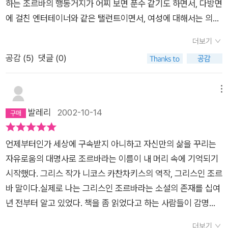
보이지 않았다.새장안의 새가 그 좁은 문으로 드나들듯, 우리 일
하는 조르바의 행동거지가 어찌 보면 푼수 같기도 하면서, 다방면
을 위한 삶을 살아가는 사내이다. 조르바를 바라보는 일상의 눈은
상속의 구속틀은 이런 작은 작품들로 숨통을 틔어주는지도 모른
에 걸친 엔터테이너와 같은 탤런트이면서, 여성에 대해서는 의혈
어떠한가. 문명은 자신을 돌아보지 못한다. 문명이 흘린 노폐물을
다. = = = = = = = = = = = = = = = = = = = =공자 가라사대,
남 같은 느낌은 전편에 걸쳐 보여주고 있다. 다 읽고 역자의 후
야만이라고 부르며 그것이 자신의 또 다른 이름인줄 모른다. 그러
더보기
‘많은 사람은 자기보다 높은 곳에서 혹은 낮은 곳에서 복을 구한
기에 소개하는 조르바의 실존인물에 대한 설명과 작가인 니코스
니 잘 정돈되고 꾸며진 외향에 비하여 지독히도 혼란스러운 내면
공감 (
5
)
댓글 (0)
다. 그러나 복은 사람과 같은 높이에 있다.’던가. 모든 사람에겐 그
카잔차키스에 대한 설명에 이어 영화화 되었던 ‘희랍인 조르바’의
을 가진 보통의 인간이 만나는 조르바는 혼란스러울 밖에 없다.
키에 알맞은 행복이 있다는 뜻이겠네. 나는 내 키 높이를 열심히
주인공이 앤터니 퀸이라는 설명을 보니 딱 맞는 이미지의 배우라
자유, 그런 조르바에게서 느끼는 자유로움은 억압된 감정의 일탈
재고 있다네. 자네도 알겠지만 사람의 키 높이란 늘 같은 게 아니
는 생각이 든다. 전편을 읽으면서도 외모와 느낌이 앤터니 퀸이라
메뉴
을 통한 대리만족은 아니다. 류시화 시인 가라사대 '다른 사람들
라서 말일세. 인간의 영혼이란 기후, 침묵, 고독, 함께 있는 사람
는 생각이 들었는데 마침 이 배우가 주연을 하여 영화화 되었었다
발레리
2002-10-14
이 세워놓은 질서에 순응하는 것이 아니라, 나 자신의 질서를 발
에 따라 눈부시게 달라질 수 있는 것이네. 나같이 고독한 상태에
고 하니 나의 생각과 같았다는 느낌이 든다. 털털하면서도 안
견하는 것, 그것을 나는 자유라 부른다.' - 지구별 여행자 -신영복
서 보면 사람이란 개미처럼 보이는 게 아니고 그 반대로 엄청난
해 본 것 없이 다해본 인물, 여성에게는 무척이나 친절하고, 정의
교수님 가라사대 '자유의 반대는 구속이 아니라 타성이라는 사실
언제부터인가 세상에 구속받지 아니하고 자신만의 삶을 꾸리는
괴물(생명을 생성시키던, 탄산가스와 썩어가는 식물로 포화 상태
에 동참하고, 불의를 보면 과감히 떨쳐 일어나 행동으로 보이는
입니다.' - 더불어 숲-자유는 결국 행동의 자유로움이라기보다는
자유로움의 대명사로 조르바라는 이름이 내 머리 속에 기억되기
가 된 대기를 호흡하던 공룡이나 익룡 같은)로 보이는 법이라네.
인물, 사상과 생각이 직설적이고, 박학다식하며 내색하지 않지만
자유 자체의 주체성에 있다고 할수 있다. 조르바의 방만하고 개념
시작했다. 그리스 작가 니코스 카찬차키스의 역작, 그리스인 조르
이해할래야 이해할 수 없는 부조리한 떠돌이 노동자의 합숙소지.
평상시의 거친 말 속에 녹아 들어 자연스럽게 보여지는 인물, 이
없이 느껴지는 행동에서 오히려 자유를 느끼는 것은 그 안에 정립
바 말이다.실제로 나는 그리스인 조르바라는 소설의 존재를 십여
자네가 즐겨 입에 올리던 ‘국가’와 ‘인간’ 같은 개념. 나를 매혹시
런 종류의 표현으로 조르바에 대한 설명을 하면 어떨까 생각해 본
된 자신의 주체성과 질서를 발견한 이유인지도 모른다. 사상도,
년 전부터 알고 있었다. 책을 좀 읽었다고 하는 사람들이 감명깊
키던 ‘초국가’, ‘인간성’ 같은 개념은 이곳의 파괴적인 강력한 입김
다. 막상 이 책에 대한 명성이나 주변에서 봐 왔던 찬사에 책을
신도, 문명도 거부한 조르바의 자유는 삶의 방향을 가진 자의 영
게 본 소설을 추천하기라도 한다면 으레 빠지지 않고 거론되는 것
속에서도 같은 가치를 갖는다네. 우리는 의식의 표면으로 떠오른
선택하고 구입은 했지만 오랜 동안 책장에 꽂아 놓았다가 펼쳐 보
더보기