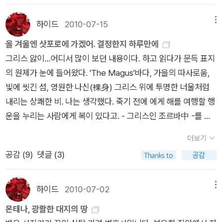
당대의 지성인으로써 영원의 삶을 살고 있습니다.
'확대경으로 보면 물 속에 벌레가 우굴우굴한대요. 자, 갈증을 참
하이드
2010-07-15
메뉴
을거요, 아니면 확대경을 확 부숴버리고 물을 마시겠소?' 삶과 우
주를 대하면서 늘 생각이 앞서고 앞뒤, 옳고 그름, 좋고 나쁨을 따
올 겨울엔 삿포로에 가겠어. 결정한지 하루만에
지지 말고 자신의 내면에서 과연 무엇이 일어나고 있는지에 솔직
그리스 앓이...어디서 많이 보던 내용이다. 하고 읽다가 문득 표지
해야 한다고 충고한다.어떤 행동을 통해서든지 그는 인간이 가진
의 원제가 눈에 들어왔다. 'The Magus'바다, 가을의 따사로움,
한계를 뛰어 넘어 성화를 이루기 위한 끊임없는 노력을 통해 삶을
빛에 씻긴 섬, 영원한 나신(裸身) 그리스 위에 투명한 너울처럼
살아가며 그 곳에서는 이미 희망도 정복되고 따라서 절망도 정복
내리는 상쾌한 비. 나는 생각했다. 죽기 전에 에게 해를 여행할 행
되어버리고 만다. 그래서 비로소 두목의 돈을 모두 탕진하고 그
운을 누리는 사람에게 복이 있다고. - 그리스인 조르바中 -를 보
모든 잃어버린 것들을 한 판의 춤으로 승화시켜버릴 수 있게 되는
고 나는 책을 덮고 그리스로, 크레타 섬으로 떠났다.당시에 조르
더보기
것이다. 현실세계를 외면하고 정신적 신성함만을 쫓아서 사는 수
바 외에도 그리스 책 여러권 찾아서 읽고 갔었는데, 그 중에 원서
공감 (
9
)
댓글 (3)
행자들을 대하면서 그들의 마음 속에 정복되지 못하고 회피하려
Magus 가 있었던 것.이번에 열린책들에서 나온 <마법사> 왠지
고만 하는 그 무엇이 있음을 알게 되고 그것을 완벽하게 극복하고
마구 사고 싶더니, 어제 새벽 읽다가 만나버렸다.<그리스인 조르
정복한 인물로서 조르바는 그에게 있어 그 누구보다 깊은 깨달음
바>보다 더욱 그리스에 대한 욕망을 펌푸질 하는 이야기.영국에
하이드
2010-07-02
메뉴
을 가져다 주었다고 생각한다. 육체적인 인간적인 한계를 뛰어넘
서 그리스의 어느 사립학교로 지원해서 가게 된 주인공.'나는 10
몬태나, 광활한 대지의 땅
을 수 있는 조르바 안의 조르바, 우리들 모두는 조르바이다. 우리
월 초까지 그리스로 가지 않으면 안 되었다.''앨리슨이 몰랐던 사