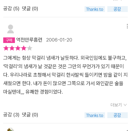
혼의 자유로움이다. 혼란스러웠던 한때 지독히 인간적으로, 지독
이 바로 조르바. 도대체 어떤 책이길래 그토록 많은 사람들의 마
것 같아 이따금 몇 마디 음절로 소리를 지르지만 때로는 음절이
면서 이야기의 내용이 무엇인지 중반 이후까지 감이 없었다. 그렇
공감 (
5
)
댓글 (0)
히 자유롭게, 머리가 아닌 가슴으로, 불완전한 말보다는 춤으로
음을 사로잡았을까 하는 생각에 나도 이 책을 흘낏대긴 하였으나
되지도 못하거나, ‘아!’, ‘그래!’ 같은 불확실한 소리로 끝나 버리기
다고 다 읽었다고 작가의 이야기나 조르바의 이야기의 내용이 무
살다간 조르바를 만난 것은 분명 행운이었다.P.S ) 앤서니 퀸이
쉽게 들어오지는 않았던 책이기도 하다. 그러나 드디어 십년만에
가 일쑤라네. 그러고는 그들의 입김에 부서져 버리는 거지. 이렇
엇인지 알고 있는 것은 아니다. 책에 등장하는 “나”인 작가와
아니면 어느 배우도 조르바를 표현하지는 못했을 것이다. 그의 목
성공을 거두었다. 마침내 나는 그리스인 조르바를 완독한 것이다.
메뉴
게 해체되어 버리고 보면 아무리 고귀한 사상이라도 겨를 잔뜩 채
조르바 간에 오간 사건사고와 이야기의 내용이 이 책의 주 내용이
소리는 전부 성우가 아닌 이치우 라는 중견배우가 담당했다. 역시
그리스인 조르바는 이미 영화로도 유명하다. 조르바역으로는 정
역전만루홈런
2006-01-20
운 꼭두각시 인형에 지나지 않아서 겨 속의 강철 용수철이 드러나
고, 그 내용은 주로 주인공인 조르바의 입에서 나오는 내용을 주
그 배우의 목소리가 아니면 앤서니 퀸을 표현하지 못했을 것이다.
말 적격이라고 생각되는 안소니 퀸이 주연한 영화다. 둔탁하고 우
버리곤 한다. 부처가 ‘나는 깨달았다.’고 했다. 나도 깨달았다. 이
제로 하고 있다. 작가인 나는 광산업자로 본 직업과는 어울리지
직한 사나이 조르바의 이미지로서 안소니 퀸만한 사람도 없다는
제 눈 깜짝할 사이에 사라지고 마는, 유쾌하고도 변덕스러운 조물
않게(?) 책을 많이 읽고 글 쓰기를 하는 속되게 이야기 해서 샌님
그에게는 항상 막걸리 냄새가 날듯하다. 외국인임에도 불구하고,
생각이 절로 든다. 나는 열린 책들에서 출간한 이윤기번역판을 읽
주를 사귄 나머지 나는 이제 내가 맡은 역에 이 세상이 끝날 때까
이고, 이런 광산업을 현장에 직접 나서서 추진하는 공사 현장감독
'막걸리'의 냄새가 날 것같은 것은 그만의 무언가가 있기 때문이
었는데 그 책의 표지는 다름 아닌 안소니 퀸의 모습을 형상화한
지 충실할 수 있을 것. 나는 어느 날 아침에 본, 나무 등걸에 붙어
이라고 하겠다. 조르바는 탄광 채굴에 대한 업무 추진과 그에 얽
다. 우리나라로 초청해서 막걸리 한사발씩 들이키면 밤을 같이 지
것이었다. 주인공 나는 30대 중반의 지식인으로 불교에 심취하
있던 나비의 번데기를 떠올렸다. 나비는 번데기에다 구멍을 뚫고
히는 주변 상황에 개입한다. 그리고 그 과정에서 나누는 이야기는
새웠으면 한다. 내가 돈이 많으면 그쪽으로 가서 와인같은 술을
였으며 삶의 단조로움을 피하기 위해 펜 대신 노동과 자연을 택하
나올 준비를 서두르고 있었다. 나는 잠시 기다렸지만 오래 걸릴
어찌 보면 단조로우면서 조르바의 생각이 한마디로 무엇이다 라
마실텐데,,, 유쾌한 경험이었다.
고자 갈탄 광산을 개척할 꿈을 키운다. 우연찮게 그는 조르바 노
것 같아 견딜 수 없었다. 나는 허리를 구부리고 입김으로 데워 주
고 얘기하기가 어렵다. 그나마 느낌과 생각을 전편을 다 읽으면서
인을 만나게 되고 그에게 매력을 느껴 그와 함께 크레타 섬으로
더보기
었다. 열심히 데워 준 덕분에 기적은 생명보다 빠른 속도로 내 눈
어렴풋하게 느끼게 한다. 작가에 대한 설명과 조르바에 인물
들어가 갈탄관을 개척하기로 마음 먹는다. 그들의 첫만남에서부
공감 (
3
)
댓글 (0)
앞에서 일어나기 시작했다. 집이 열리면서 나비가 천천히 기어 나
설명, 그리고 책에 대한 기타 참고내용을 찾아 보니 “자유를 향한
터 주인공은 조르바의 알 수 없는 힘에 매료되고 백면서생이
오기 시작했다. 날개를 뒤로 접으며 구겨지는 나비를 본 순간의
영혼의 투쟁”이라는 어구로 표현해 놓았는데 막상 전편을 읽고
'왜?? ' 하면서 궁금해하고 이유를 알고자 하는 호기심을 단박에