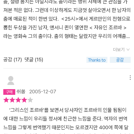
춤, 설령 몸치는 아닐지라도 춤이라는 행위 자체에 큰 관심을 가
고 찻집에서 일하는 간질병 환자와 사랑을 나누며 인생을 고뇌하
져본 적은 없다. 그런데 이상하게도 지금껏 살아오면서 한 남자의
고, 조르바를 읽히던 선생님은 사표를 던지고, 호주의 널따란 풀
춤에 매료된 적이 한번 있다. <25시>에서 게르만인의 전형으로
밭으로 자유를 찾아 떠난다.선생님에게도 학생에게도 자유는 없
뽑힌 두상을 가진 남자, 앤서니 퀸이 열연한 < 자유인 조르바 >
었던 것이다. 우리 연극반 아이들이 연극을 만들어가면서 열두시
라는 영화속 그의 춤이다. 춤의 형태는 달랐지만 우리의 어깨춤이
까지 새벽한 시까지 수위 아저씨랑 싸워가면서 만들어냈던 그 어
문득 떠오르는 춤이었다. 고등학교 시절 만난 그의 춤이 한동안
설픈 연극이 바로 그들에게는 '자유'였던 것일까? 자유롭다는 것
더보기
머릿속에 남아있었던 이유는 뭘까. 그의 춤에서 한없는 자유를 보
은 구속받지 않는다는 것이다. 우리는 시간의 구속, 관습의 구속
공감 (
17
)
댓글 (15)
았다는 말은 지금에서야 붙이는 포장일뿐, 아직도 그 당시의 어린
(요즘처럼 관습이란 말이 짜증스럽게 하는 적도 없었다.), 언어의
나를 모를 일이다.조르바, 그는 부지불식중에 관습이니 문명이니
구속, 관계의 구속, 도덕의 구속, 질서의 구속... 끝없는 구속의 틈
하는 불문율에 의하여 억압된 감정을 말이 아닌 춤으로, 산투리
메뉴
바구니에서 겨우 숨쉬며 살고 있는 것이다. 조르바의 여행을 따라
연주로, 몸으로 표현하는 사내이다. ( 사실 조르바는 지독한 수다
쉬쏭
2005-12-07
나섰던 지난 며칠간은 부끄럽고 무기력한 내 삶을 반추할 수 있는
장이다. 작가와 조르바 둘이 밤새 술마시고 떠든다. 부럽다. ) 질
좋은 기회였다. 반신욕 하는 욕조 안에서 조르바가 바라보던 지중
그릇을 만들고자 물레를 돌리는데 방해가 된다는 이유로 왼쪽 새
해를 상상하는 것은 따가운 햇살에 내 몸을 맡길 수 있는 상상의
‘그리스인 조르바’를 보면서 당사자인 조르바의 인물 됨됨이
끼 손가락을 자르는 기이하고도 황당한 사내이다. 작가인 동시
기회를 제공해 주었지만, 푸르른 하늘과 바다, 하이얀 집들의 그
에 대한 느낌이 우리들 정서에 친근한 느낌을 준다. 역자의 번역
에 작중화자인 책속의 내가 만나는 조르바는 신에 의하여, 문명에
리스 풍경을 아무리 떠올려도 내 삶의 구속들에 조르바의 열쇠는
느낌을 그렇게 번역했기 때문인지는 모르겠지만 400여 쪽에 달
의하여 잘 가꾸어진 인간이 아닌 오직 인간의, 인간에 의한, 인간