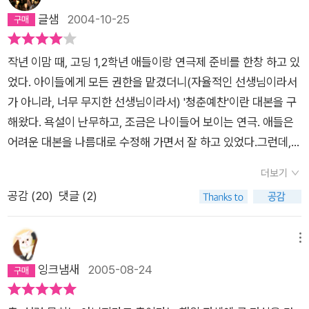
글샘
2004-10-25
작년 이맘 때, 고딩 1,2학년 애들이랑 연극제 준비를 한창 하고 있
었다. 아이들에게 모든 권한을 맡겼더니(자율적인 선생님이라서
가 아니라, 너무 무지한 선생님이라서) '청춘예찬'이란 대본을 구
해왔다. 욕설이 난무하고, 조금은 나이들어 보이는 연극. 애들은
어려운 대본을 나름대로 수정해 가면서 잘 하고 있었다.그런데,
어떤 문제아에게 사회과인 담임 선생님께서 '그리스인 조르바'란
더보기
책을 읽어 오게 숙제를 내 주신다. 그 문제 학생은 이 책을 읽어낸
공감 (
20
)
댓글 (2)
다. (지금에사 이야기지만, 정말 대단한 고등학생인가보다. 이런
책을 읽어 내다니. 그런 정도의 수준인데 학교에서 왜 문제아가
됐을까?) 그리고 그 학생은 이렇게 이야기한다. '물레를 돌리는
메뉴
데 걸리적거린다고 손가락을 잘라버린 사내, 여인들의 치모를 모
잉크냄새
2005-08-24
아 베개를 만든 사내, 그리고 자유를 생각하고 누렸던 사내... 조
르바. 난 조르바처럼 될 수 없는 것일까?' 결국 학생은 자퇴를 하