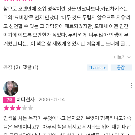
공 역시 그에게 감화되어 가장 절망적인 순간에 춤을 추며 화를
거듭한다고 할지라도 결코 조르바형의 인간으로 다시 태어나기
줄 모르는 짐승 신세를 벗어나지 못합니다.
까 하는 생각을 해 본다.
참으로 오랫만에 소위 명작이란 것을 만났나보다.카잔차키스는
날려버리기도 한다. 조르바의 이야기를 읽으면서 어찌 그의 자유
는 어렵다는 것이 본인의 어줍고 한심한 지론되겠다. 살리에르가
그의 '묘비명'로 먼저 만났다. '아무 것도 두렵지 않으므로 자유'라
로움과 광활함에 감탄하지 않을 수 있을까? 그들의 동행길은 갈
지랄용천을 해도 결코 모차르트가 될 수 없듯이 말이다. 하지만
고 선언할 수 있는 그 당당함에 매료되었지만, 도대체 어떤 인간
탄광이 실패로 끝나면서 함께 마무리되고 헤어진다. 헤어진 후 조
그렇다고 뭐 살리에르처럼 질투와 시기의 화신이 되어 스스로를
이기에 이토록 오만한가 싶었다. 두려운 게 너무 많아 인생이 무
르바는 주인공에게 엽서를 보내 여전한 애정과 거친 격정을 표한
학대할 필요는 없을 것이다. 물론 맹자께옵서는 절차탁마하여 호
거웠던 나는...이 책은 참 재밌게 읽었지만 처음에는 도대체 글 속
하지만 그 후로 주인공은 조르바를 두번 다시 보지 못한다. 마지
연지기 키울 것을 누차 강조하셨고 공자께옵서도 종심소욕불유
의 화자(카잔차키스라고 생각한다)가 조르바라는 인간에게 어찌
막으로 받은 엽서는 조르바가 죽기 전 머문 독일의 어느 마을 교
구(從心所欲不踰矩)라고 했으니 마음이 하고자 하는 바를 따라
더보기
하여 매료되었는가 의문이 생겼다. 부처의 행적을 더듬던 그처럼
장이 보낸 것으로 조르바는 죽는 순간까지도 힘이 넘쳤으며 주인
꼴리는대로 행동해도 법도에 어긋남이 없다는 말이렸다. 자유로
공감 (
2
)
댓글 (1)
정신적 에너지가 너무가 충만한 사람, 영혼의 풍요를 위해 전생을
공을 위해 아끼던 악기 '산투리'를 마음의 징표로 남겼으니 나중
운 삶이란 눈물 피땀의 댓가로 성취될 수도 있다는 희망의 언사가
거는 사람이 조르바처럼 '살아있는 사람' ,그야 말로 그의 삶 그 자
에 그 마을에 들를 일이 있으면 찾아가라는 것이었다. 그 마지막
없지는 않으나 내가 남에게 피해를 끼치지 않고 내 스스로를 부끄
체가 '몸'인 사람과 어찌도 그리 일치할 수 있는지...그러나 삶의
메뉴
구절을 대하면서 나는 끝없이 자유롭고 또한 사람에 대한 애정으
럽게 여기지 않는다면 성격이 조금 소심하고 내성적이라고 한들
형태가 아니라, 사람을 하나로 묶는 것은 영혼이 얼마나 닮아 있
바다천사
2006-01-14
로 넘쳤던 조르바의 큼지막한 마음에 감탄하였다. 아마 주인공 역
무슨 상관이 있겠는가. 굳이 폭포아래 찬물을 뒤집어 쓰면서 고행
는가이다. 여성을 통해 삶과 존재를 확인하는 조르바나 부처를 좇
시 그러하였을 것이다.내가 그리스를 찾아가고 싶은 마음은 그리
할 필요가 있겠는가 하는 말이다. 생겨먹은 대로 살아가는 것도
고 있는 화자는 죽는 날까지 하염없이 자기 영혼의 진정한 소진,
스의 고대 유적을 보고 싶은 호기심도 아니고 지중해의 아름다운
자유로운 삶의 한 방법 되겠고, 프로그램된 유전자 정보대로 그렇
인생을 사는 목적이 무엇이냐고 묻지요? 무엇이 행복하냐고? 죽
진정한 삶을 갈구하는 이들이다. 그것을 알아볼 수 있었던 화자의
자연을 느껴보고 싶은 것도 아니다. 오로지 조르바라는 사람이 태
게 사는 것이 결국은 자유로운 삶이 아닌가 하는 생각도 문득 든
음은 무엇이냐고? 아무리 책을 뒤지고 뒤져봐도 위에 대한 대답
밝은 눈을 사랑한다. 어떤 여행객이 그리스를 여행하면서 '조르
어나서 자랄 수 있었던 그 그리스라는 나라 자체가 궁금한 것이