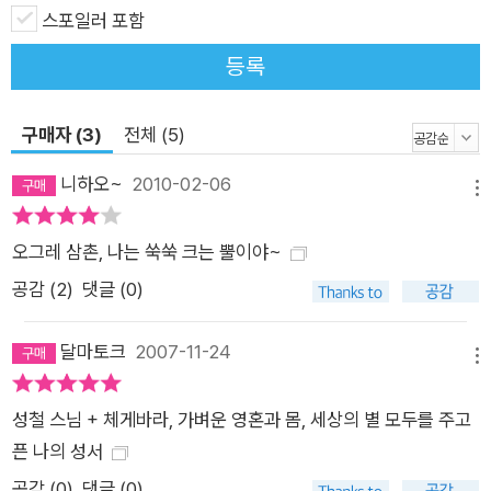
스포일러 포함
등록
구매자 (3)
전체 (5)
니하오~
2010-02-06
메뉴
오그레 삼촌, 나는 쑥쑥 크는 뿔이야~
공감 (
2
)
댓글 (0)
달마토크
2007-11-24
메뉴
성철 스님 + 체게바라, 가벼운 영혼과 몸, 세상의 별 모두를 주고
픈 나의 성서
공감 (
0
)
댓글 (0)