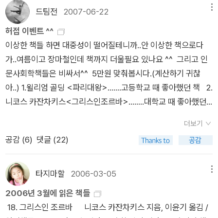
오른쪽 뺨을 괴고 있다. 약간 고개가 기울어져 있지만 그 기울어
10분을 걸어가야 우리집........팔 빠지는게 문제가 아니라 제기랄,
차를 뒤따랐다. 새로 열리는 길을 따라 세 시간 동안 달려 90번고
드팀전
2007-06-22
메뉴
진 목이나 머리에 뭐라 말할 수 없는 색향이 떠도는 것 같았다. 가
토할뻔 했다. 너무 무거워서. 크리스마스 이브에 완전 초죽음되서
속도로에 안전하게 도착했다.'출처 : image 1, image 2몬태나에
허접 이벤트 ^^
느다란 오른손 손가락에 옥으로 된 술잔을 들고, 안에 든 술을 가
집에 왔다. 누가 시키지도 않은 '무거운 책 회사로 시켜 집으로 가
도착하게 된 주인공, 그곳인 그가 지나 온 수많은 주와 같이 거쳐
이상한 책들 하면 대중성이 떨어질테니까..안 이상한 책으로다
끔 입에 머금는다. 술을 머금기 전에도, 머금을 때도, 그리고 머금
져가는'짓을 혼자 알아서 해대는 바람에. 완전 기진맥진되서, 밤
지나가야할 또 다른 주일 뿐이었습니다. 처음에는. 몬태나Monta
가..여름이고 장마철인데 책까지 더울필요 있나요 ^^ 그리고 인
은 후에도 붉은 입술이 항상 희미한 웃음을 띠고 있다. '왁자지껄
새서 이 책들 다 봐야지 했던 마음은 짓밟혀버린지 오래고, 놀러
na 는 스페인어로 mountain 의 뜻이라고 합니다. 산이 많고, 겨
문사회학책들은 비싸서^^ 5만원 맞춰봅시다.(계산하기 귀찮
부어라, 마셔라 하고 싶을 때 : 노다메 (치아키와 등등등도 웰컴)
온 제부와 함께 새벽 세시까지 술을 마시다 잤다. 아 젠장, 나는
울이 긴 '광활한 대지의 땅' Big Sky Country '마운틴폴스에는
아..) 1.윌리엄 골딩 <파리대왕>.......고등학교 때 좋아했던 책 2.
술과 술자리를 즐길때 : 네로 울프 ( 아치도 물론 함께 하면 좋겠
왜 이렇게 피곤하게 사는걸까? 피곤한 크리스마스 이브였고, 계
빈 방이 있는 모텔이 두 곳뿐이었다. 가장 먼저 눈에 띈 곳이 홀리
니코스 카잔차키스<그리스인조르바>........대학교 때 좋아했던
다) 미식가인 네로 울프의 독설과 음식, 술에 대한 이야기를 들으
속 피곤한 크리스마스이다.어쨌든,메리 크리스마스!덧)율리시스
데이인이어서 그곳을 택했다. 바람이 거세게 불었고,눈은 중력과
책 3.임길택 <나는 우는 것들을 사랑합니다> ........와이프가 너
면서 술을 마시는 티켓을 판다면, 난 달라빚을 내서라도 사겠다!
는 아직도 사무실에....( '')
상관없다는 듯 바람에 날렸다. 차 문을 열자 눈이 앞자리까지 몰
더보기
무 좋아하는 책 4.더글라스 러미스<경제성장이 안돼면 우리는
3) 읽는 동안 당신을 가장 울화통 터지게 했던 주인공은 누구인
아쳤다. 모텔 주차장을 걸어 나오는 동안 내 몸무게의 느낌이 감
공감 (
6
)
댓글 (22)
풍요롭지 못할 것인가> .......여러분들이 너무 좋아하는 책 5.첼
가요?키티 : 딱히 울화통이 터지는 것까지는 아니였지만, 자기 중
지되지 않았다. 마치 걸어 나오는 동안 내 몸무게의 느낌이 감지
리스트 카잘스,나의 기쁨과 슬픔.......음악 좋아하는 이가 좋아하
심 없이 팔랑대는 여주인공 별로였다.나는 월터 페인에 대단한 연
되지 않았다. 마치 걸어가는 게 아니라 바람에 내 몸이 날아올라
는 책(그러나 찾는 분이 없는 관계로..)요걸로 바꿉니다. <미국의
민을 가지고 봤으므로 더욱 더.지극히 현실적인 캐릭터일 수 있지
모텔 정문까지 다다른 듯했다. 나는프런트데스크에 물었다. '십이
타지마할
2006-03-05
메뉴
송어낚시>...요거 기존 소설에 익숙하신 분들은 요거 읽으면 짜
만, 그렇기에 더 짜증이 난지도 모르겠다. 호프밀러, 에디트, 케케
월 초에는 날씨가 늘 이런가요?' '그럼요, 몬태나의 겨울이니까.''i
2006년 3월에 읽은 책들
증내실 텐데.^^ 그래도 이 책으로 상받았으니.. 6..녹색연합 <
스팔바 : 죄다 울화통 게다가 츠바이크는 그 울화통들을 너무나도
mage1, image 2, image 3엉겹결에 몬태나에 관한 사진집을 준
18. 그리스인 조르바 니코스 카잔차키스 지음, 이윤기 옮김 /
자연을 담은 소박한 밥상>....... 밥 먹기 좋은 책 (다들 요리를 싫
실감나게 그리고 있다. 딸의 사랑에 목을 매는 케케스팔바, 자신
비하고 있다고 말하는 주인공마운틴폴스에 집을 구하고, 암실을