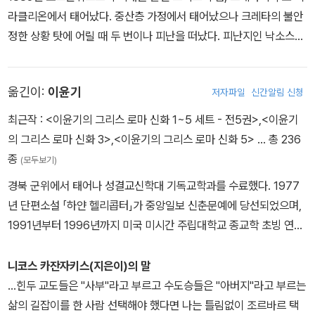
라클리온에서 태어났다. 중산층 가정에서 태어났으나 크레타의 불안
정한 상황 탓에 어릴 때 두 번이나 피난을 떠났다. 피난지인 낙소스에
서 프랑스 가톨릭 학교에 다니며 프랑스어와 이탈리아어, 프랑스 문
학을 배웠다. 아테네 대학교에서 법학을 공부했고, 그 무렵 《병든 시
옮긴이:
이윤기
저자파일
신간알림 신청
대》를 비롯한 문학 작품을 몇 편 발표했다. 파리의 법학 대학원에 진
학해서도 법학보다는 니체와 베르그송의 사상에 심취했다. 1917년
최근작 :
<이윤기의 그리스 로마 신화 1~5 세트 - 전5권>
,
<이윤기
친구 기오르고스 조르바와 갈탄 광산을 운영한 경험은 훗날 《그리스
의 그리스 로마 신화 3>
,
<이윤기의 그리스 로마 신화 5>
… 총 236
인 조르바》의 밑거름이 되었다. 평생 문학, 정치, 사회 등 다방면으로
종
(모두보기)
왕성하게 활동했으며 끊임없이 여행을 다녔다. 수많은 문학 작품을
경북 군위에서 태어나 성결교신학대 기독교학과를 수료했다. 1977
남겼는데, 일단 완성된 원고라도 몇 번 개작한 뒤 출판하곤 했다. 193
년 단편소설 「하얀 헬리콥터」가 중앙일보 신춘문예에 당선되었으며,
8년에 대표작 중 하나인 《오디세이아》를, 1946년에는 《그리스인 조
1991년부터 1996년까지 미국 미시간 주립대학교 종교학 초빙 연구
르바》를 발표했다. 1947년 유네스코에서 근무하다 이듬해 그만두고
원으로 재직했다. 1998년 중편소설 「숨은 그림 찾기」로 동인 문학상
《미할리스 대장》과 《최후의 유혹》의 집필에 전념했다. 1953년 림프
을, 2000년 소설집 『두물머리』로 대산 문학상을 수상했다. 소설집으
니코스 카잔자키스(지은이)의 말
샘 이상으로 오른쪽 눈의 시력을 잃었으나 문학 활동을 계속하며 《미
로 『하얀 헬리콥터』, 『외길보기 두길보기』, 『나비 넥타이』가 있으며
...힌두 교도들은 "사부"라고 부르고 수도승들은 "아버지"라고 부르는
할리스 대장》을 출판했다. 그리스 정교회는 이 책의 내용 일부가 신성
장편소설로 『하늘의 문』, 『사랑의 종자』, 『나무가 기도하는 집』이 있
삶의 길잡이를 한 사람 선택해야 했다면 나는 틀림없이 조르바르 택
모독을 범했다고 비판했다. 《최후의 유혹》도 그리스 정교회와 로마