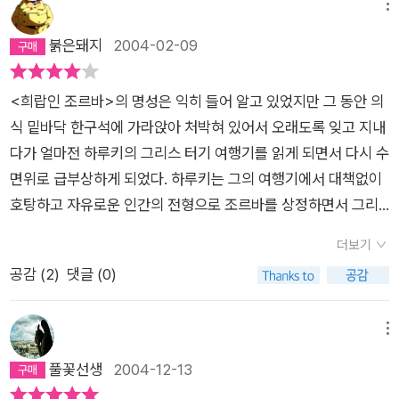
공포는 영원히 잊을 수가 없다. 가엾은 나비는 그 날개를 펴려고
그런 느낌일까 하는 생각을 해 보면 반드시 그런 것 만은 아니라
메뉴
무시해버리는 조르바의 강력함이 빛을 발한다. 그냥 있는 그대로
파르르 몸을 떨었다. 나는 내 입김으로 나비를 도우려고 했으나
는 생각이 든다. 자유분방한 삶의 모습을 보여주고 있고, 수도원
붉은돼지
2004-02-09
받아들이라는 것이다. 조르바는 기존의 사고에 매몰되지 않고 자
허사였다. 번데기에서 나와 날개를 펴는 것은 태양 아래서 천천히
에서의 언행과 행동, 은퇴한 늙은 여가수 부불리나와의 애정행각
신이 하고 싶은대로 느끼는 대로 사는 사람이었으며 주인공은 그
진행되어야 했다. 그러나 때늦은 다음이었다. 내 입김은 때가 되
(?), 그리고 죽음, 과부 소멜리나의 행동과 그녀의 죽음 등은 조르
러한 조르바의 원시적인 힘이 자신에게는 허락되지 않음을 인정
<희랍인 조르바>의 명성은 익히 들어 알고 있었지만 그 동안 의
기도 전에 나비를 날개가 쭈그러진 채 집을 나서게 한 것이었다.
바에 대한 생각과 행동에 대해서 단적으로 보여주는 내용은 아닐
하기 시작했다. 조르바의 자유로움이란..보기에 따라서는 매우 극
식 밑바닥 한구석에 가라앉아 처박혀 있어서 오래도록 잊고 지내
나비는 필사적으로 몸을 떨었으나 몇 초 뒤 내 손바닥 위에서 죽
까? 한마디로 조르바의 생각이나 작가가 이야기 하고 싶어하
단적이라, 그는 질그릇을 빚는데 손가락이 거추장스럽다는 이유
다가 얼마전 하루키의 그리스 터기 여행기를 읽게 되면서 다시 수
어 갔다. 나는 나비의 가녀린 시체만큼 내 양심을 무겁게 짓누른
는 내용이 무엇이라고 단 몇 마디의 내용으로 이야기 하기는 어렵
로 도끼로 왼손 새끼손가락을 잘라버리는 위인이기도 하다. 보통
면위로 급부상하게 되었다. 하루키는 그의 여행기에서 대책없이
것은 없었다고 생각한다. 오늘날에야 나는 자연의 법칙을 거스르
지만 조르바라는 인물에 대한 느낌들을 묶어 보면 여느 책 소개서
사람으로서는 상상도 할 수 없는 일을 마음내키는 대로 해버리는
호탕하고 자유로운 인간의 전형으로 조르바를 상정하면서 그리
는 행위가 얼마나 무서운 죄악인가를 깨닫는다. 서둘지 말고, 안
에 나오는 ‘자유스럽다’, ‘거침이 없다’라는 단어들로 요약되지 않
조르바. 또한 그는 여인에 대한 열정으로 가득찬 사람이며 사랑을
스인을 두가지 유형로 나눈 바 있다. 일명하여 조르바형 그리스인
달을 부리지도 말고, 이 영원한 리듬에 충실하게 따라야 한다는
을까 생각된다. 읽는 내내 주절거림과 같은 조르바와의 대화
더보기
나누는 일에 주저하지 않는다. 몸가는 대로 마음 가는 대로 움직
과 비조르바형 그리스인 되겠다.아는 사람은 알고 있겠지만 호쾌
것을 안다. 어린아이처럼 그는 모든 사물과 생소하게 만난다. 그
내용은 한편으로는 뭔가 깊은 속뜻이 있는 것과 같기도 한데 이런
공감 (
2
)
댓글 (0)
이는 사람이니 애시당초 그에게 일부일처제의 안정된 가정이란
함과 자유로움은 결코 노력의 결과로 얻어지는 것은 아니다. 말하
는 영원히 놀라고, 왜, 어째서 하고 캐묻는다. 만사가 그에게는 기
내용은 잘 모르겠고, 오히려 구수하다고 할까 이 인물의 내면에서
것은 눈에 들어오지 않았을 것이다.그리고 언제든 기분 내키는 대
자면 운명적으로 타고나는 것으로 일종의 천재성이라고도 할 수
적으로 온다. 아침마다 눈을 뜨면서 나무와 바다와 돌과 새를 보
우러나오는 은근함에 끌리게 한다. 마지막에 유럽을 전전하다가
로 춤을 통해 표현을 한다. 그는 말이 통하지 않는 외국인들과도
있을 것이다. 생물학적으로 말하자면 조르바형의 유전자 정보를
메뉴
고도 그는 놀란다. 그는 소리친다. ‘이 기적은 도대체 무엇이지
러시아에서 결혼하여 여생을 마치면서도 작가와의 서신을 통해
춤으로 이야기하는 사람이다. 갈탄광을 개척하는 일이 실패로 끝
가지고 있어야 한다는 말이다. 성격이 소심하고 꼼꼼하고 작은 일
풀꽃선생
2004-12-13
요? 이 신비가 무엇이란 말입니까? 나무, 바다, 돌, 그리고 새의
그 우정을 나누는 모습이 정감이 느껴지게 한다. 이런 인물을 통
난 것을 확인하는 순간에도 조르바는 춤을 멋들어지게 추며 주인
에도 쉽게 상처받는 부류의 사람은 뼈를 깍고 살을 베는 수행을
신비는?’ 조국 같은 게 있는 한 인간은 짐승, 그것도 앞 뒤 헤아릴
해 작가의 명성을 얻을 수 있었다고 하니 당연한 결과가 아니었을