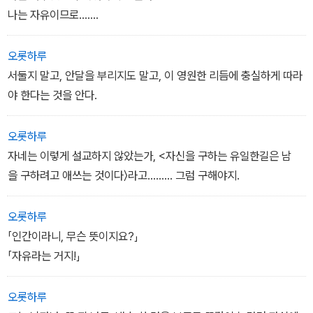
실하게 짜여진 판형은 보기만 해도 읽고 싶은 충동을 느끼게 한다.
-
나는 자유이므로…….
임지호 (2000-05-09)
오롯하루
서둘지 말고, 안달을 부리지도 말고, 이 영원한 리듬에 충실하게 따라
야 한다는 것을 안다.
오롯하루
자네는 이렇게 설교하지 않았는가, <자신을 구하는 유일한길은 남
을 구하려고 애쓰는 것이다〉라고.….…. 그럼 구해야지.
오롯하루
「인간이라니, 무슨 뜻이지요?」
「자유라는 거지!」
오롯하루