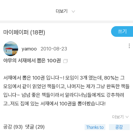
내가 펜과 잉크로 배우려던 것들을 고스란히 살아온 것이다. 내가
게 돌이 되고 석탄이 되고 산투리가 되어 버린단 말입니다. 두목
고독 속에서 의자에 늘어붙어 풀어 보려고 하던 문제를 이 사나이
이 갑자기 내 몸을 건드리거나 말을 걸면 돌아봐야죠? 그럼 꼭 부
더보기
는 칼 한 자루로 산속의 맑은 대기를 마시며 풀어 버린 것이었다.
러져 버릴 것 같다는 말입니다. 이제 아시겠어요?'그는 어떤 일을
라며 인정해버립니다. 이전부터 깨닫기 위한 질문들을 조르바를
할 때에는 그 일에 몰입한다. 과거의 생각과 미래에 대한 불안이
쓰기
마이페이퍼 (18편)
통해서 찾는다. 세계란 무엇일까? 세상의 목적은 무엇이며 우리
전혀 없이 지금 이 순간에 온전히 살고 있음을 보여준다. 그가 지
한순간의 목숨이 어떻게하여 세상의 목적을 이룰 수 있을까? 조
금 이 순간에 몰입하면서 자신의 육체를 너머 정신적인 성스러움
yamoo
2010-08-23
메뉴
르바에 따르면 인간이나 사람의 목적은 쾌락을 창조하는 것이었
으로 들어가는 메토이소스(거룩하게 되기)를 경험하고 있는 것이
야무의 서재에서 뽑은 100권
다. 혹자는 정신을 창출하는 것이라고 하겠지만 한 차원을 높여서
다. 그 대표적인 행동이 산투리를 연주하거나 춤을 출 때이다. 이
보면 똑같은 말에 지나지 않았다. 라며 조르바를 두둔하는 그를
산투리를 연주하는 것과 춤을 추는 것은 그 누가 강요해서도 아니
서재에서 뽑은 100권 입니다~! 모임이 3개 였는데, 80%는 그
발견할 수 있습니다. 결국 수 많은 진리탐구의 과정중 '성인'들이
고 자신의 마음 속 깊은 곳에서 그것에 대한 강렬한 열정이 있어
모임에서 같이 읽었던 책들이고, 나머지는 제가 그냥 완독한 책들
아닌 한 늙은 노동자로부터 깨달음을 얻은 '나'는 자서전에서 <내
야만 가능한 일이기 때문이다. 이 두가지 행위는 조르바의 메토이
입니다~ 넘넘 좋은 책들이라서 알라디너님들에게도 강추하려
삶을 풍부하게 해준 것은 여행과 꿈이었다. 내 영혼에 깊은 골을
소스의 두 날개가 된다. 조르바는 카잔차키스에게 충고한다. 생각
고..저도 집에 있는 서재에서 100권을 뽑아봤습니다!
남긴 사람이 누구누구냐고 묻는다면 나는 이렇게 꼽을 것이다. 호
을 너무 많이 하지 말고 가슴으로 느끼고 직관에 의해 행동하라
메로스, 베르그송, 니체, 조르바 '''> 라며 말을 낸윱求? 카잔차키
고.... 여자를 보면 가슴이 이끄는대로 행동하라고....하지만 그것
더보기
스의 묘비명에는 '나느 아무것도 바라지 않는다. 나는 아무것도
은 단순한 쾌락만은 아니다. 자신의 육체가 이끄는 행위를 통해
공감 (
93
)
댓글 (29)
두려워하지 않는다. 나는 자유이므로...> 지금도 그는 그리스의
정신적 승화의 과정을 거쳐야 하는 것이다. 그는 이렇게 말한다.