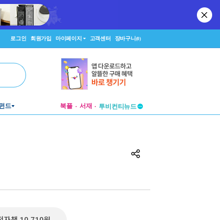
로그인
회원가입
마이페이지
고객센터
장바구니
(0)
펀드
북플
서재
투비컨티뉴드
창작플랫폼
투비컨티뉴드