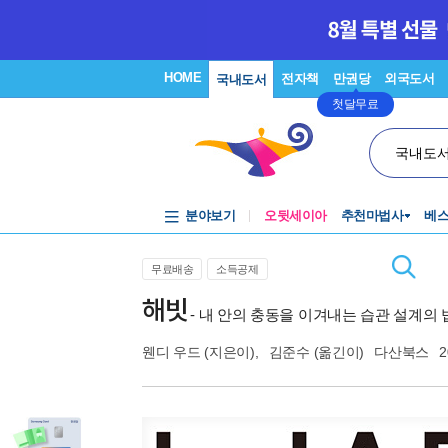
HOME
전자책
만권당
외국도서
국내도서
첫달무료
국내도
분야보기
오뒷세이아
추천마법사
베
무료배송
소득공제
해빗
- 내 안의 충동을 이겨내는 습관 설계의
웬디 우드
(지은이),
김준수
(옮긴이)
다산북스
2