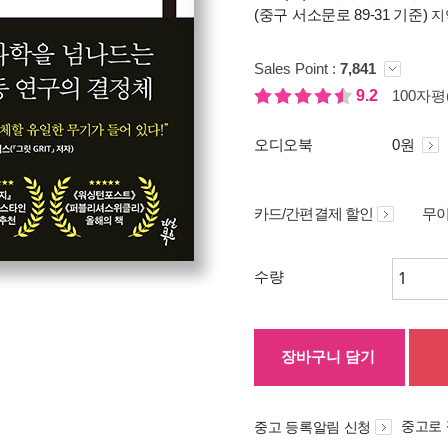
(중구 서소문로 89-31 기준)
지
Sales Point :
7,841
9.2
100자평(
오디오북
0원
카드/간편결제 할인
무이
수량
장바구니 담기
중고로
중고 등록알림 신청