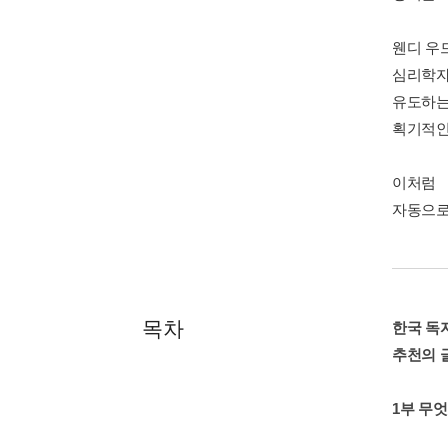
웬디 우
심리학자
유도하는
획기적인
이처럼 
자동으로
목차
한국 독
추천의 
1부 무