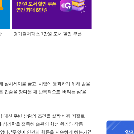
간
경기컬처패스 1만원 도서 할인 쿠폰
삼성카드가 쏜다! 알라
해 삼시세끼를 굶고, 시험에 통과하기 위해 밤을
은 입술을 앙다문 채 반복적으로 ‘버티는 삶’을
력 대신 주변 상황의 조건을 살짝 바꿔 저절로
과 심리학을 접목해 습관의 형성 원리와 작동
다. “무엇이 인간의 행동을 지속하게 하는가?”