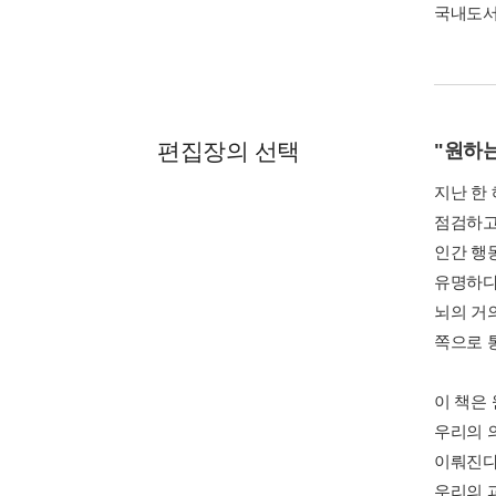
국내도
편집장의 선택
"원하는
지난 한
점검하고
인간 행
유명하다
뇌의 거
쪽으로 
이 책은
우리의 
이뤄진다
우리의 