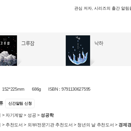
관심 저자, 시리즈의 출간 알
152*225mm
686g
ISBN : 9791130627595
류
신간알림 신청
서
>
자기계발
>
성공
>
성공학
서
>
추천도서
>
외부/전문기관 추천도서
>
청년의 날 추천도서
>
경제경