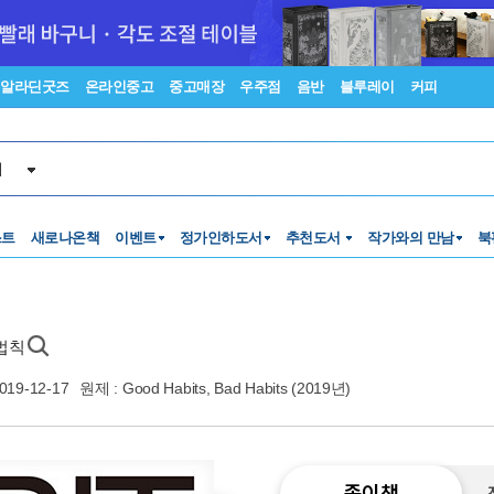
알라딘굿즈
온라인중고
중고매장
우주점
음반
블루레이
커피
서
스트
새로나온책
이벤트
정가인하도서
추천도서
작가와의 만남
북
 법칙
019-12-17
원제 : Good Habits, Bad Habits (2019년)
종이책