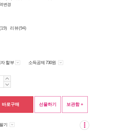
역변경
19)
리뷰(94)
자 할부
소득공제 730원
바로구매
선물하기
보관함 +
 팔기