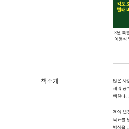
8월 특
이동식 
책소개
많은 사
새워 공
택한다.
30여 
목표를 
방식을 