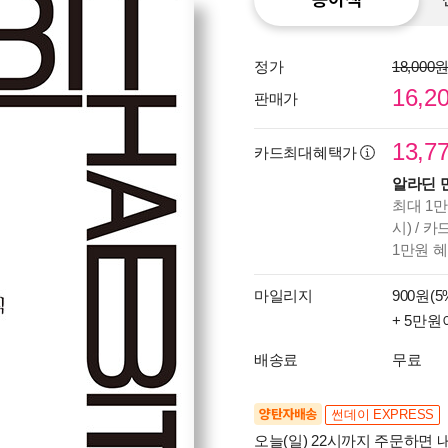
정가
18,000
16,2
판매가
13,7
카드최대혜택가
알라딘 
최대 1만
시) / 
1만원 
마일리지
900원(5
+ 5만원
배송료
무료
양탄자배송
썬데이 EXPRESS
오늘(일) 22시까지 주문하면 내