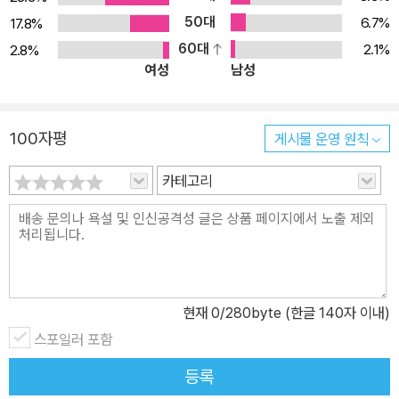
정 모두에서 구출해줄 획기적인 방법은 과연 무엇일까? ‘에너지 뱀파
50대
6.7%
17.8%
이어’들이 득시글한 세상에서, 어떻게 나를 지키고, 내가 원하는 삶을
60대
2.1%
2.8%
살까? 무기력하고 지리멸렬한 삶에 무언가 청량제가 되어줄 강력한
여성
남성
원천을 찾는가? 나를 둘러싼 수많은 ‘에너지 뱀파이어’들로부터 스스
로를 보호하고, 내면에 샘솟는 무한한 열정을 주위 사람들에게 감염
시키고, 그들이 다시 에너지로 충만해져 나에게 긍정 신호만을 보내
100자평
게시물 운영 원칙
주는 선순환의 삶! ‘에너지 버스’를 타고 그런 신나는 인생을 만드는
원천기술을 배워보면 어떨까? 이 책은 마치 독자 자신이 주인공과 함
카테고리
께 에너제틱하고 활기 넘치는 버스에 동승한 듯한 놀라운 영감을 준
다. 그리고 ‘에너지’를 키워드로 해서 긍정적이고 파워 넘치는 삶으로
변화하는 아주 단순하면서도 강렬한 메시지를 전해준다. 한 장 한 장
페이지를 넘기는 동안, 독자는 주인공과 함께 울고 웃으며 자신의 삶
을 되돌아보고 무한한 위안과 격려, 그리고 새로운 힘과 동력을 충전
현재
0
/280byte (한글 140자 이내)
받게 될 것이다. 지쳐 있는 나, 그리고 당신에게는 ‘에너지 버스’가 필
스포일러 포함
요하다! 삶을 전혀 다른 각도에서 바라보는, 새로운 시각! 누구나 인생
등록
에서 위기를 맞는다. 그리고 그런 순간에는 어떤 사람이건 조직이건