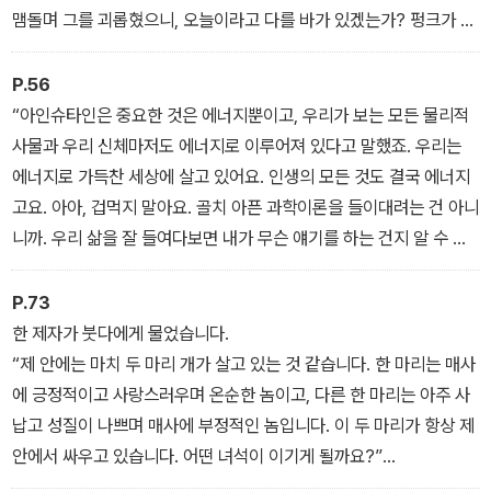
하직원인 래리나 마이클, 호세의 입장에서 이야기를 읽어 내려가거
맴돌며 그를 괴롭혔으니, 오늘이라고 다를 바가 있겠는가? 펑크가 난
나, 조지의 아내 입장에서 이야기를 받아들일 수도 있을 것입니다. 또
채 주저앉아 있는 자동차 바퀴를 바라보는 조지의 얼굴은 짜증으로
학교 선생님인 제니스가 이 10가지 룰을 어떻게 학생들에게 전파했
폭발하기 직전이었다.
P.56
을까 상상해볼 수도 있을 것입니다.
“제길, 왜 하필 오늘이야!”
“아인슈타인은 중요한 것은 에너지뿐이고, 우리가 보는 모든 물리적
- ‘에너지 버스’에 탑승하신 것을 축하드립니다!
트렁크에서 스페어타이어를 뒤져봤지만 그것 역시 펑크 난 상태다.
사물과 우리 신체마저도 에너지로 이루어져 있다고 말했죠. 우리는
아내가 잔소리처럼 했던 말이 귓가를 맴돌았다. “여보, 그 타이어 좀
에너지로 가득찬 세상에 살고 있어요. 인생의 모든 것도 결국 에너지
빨리 고쳐놔요. 나중에 급할 때 어쩌려고 그래요?”
고요. 아아, 겁먹지 말아요. 골치 아픈 과학이론을 들이대려는 건 아니
‘얄밉게도 집사람이 하는 말은 늘 옳단 말이야.’
니까. 우리 삶을 잘 들여다보면 내가 무슨 얘기를 하는 건지 알 수 있
조지는 퍼뜩 이웃집의 데이브를 떠올리고는 그가 벌써 출근했는지 알
을 거예요. 잘 생각해봐요.
아보러 서둘러 뛰어갔다. 데이브네 회사도 조지의 직장에서 그리 멀
우리 주변에도 왠지 같이 있으면 기운이 나는 사람이 있는가 하면, 왠
P.73
지 않으니, 그 차라도 얻어 탈 수 있을까 하는 생각에서였다. ‘팀원들
지 자꾸 우리 에너지를 빼앗아가는 것 같은 사람이 있죠? 어떤 음식
한 제자가 붓다에게 물었습니다.
과 중요한 미팅을 잡아놓아서, 오늘 같은 날 지각하면 낭팬데. 하필,
을 먹으면 속이 뿌듯하고 힘이 솟는데, 어떤 음식은 먹고 나도 더부룩
“제 안에는 마치 두 마리 개가 살고 있는 것 같습니다. 한 마리는 매사
왜 하필 오늘이야!’
하기만 하고 꾸벅꾸벅 잠만 오죠. 직장에서는 또 어떤가요? 에너지가
에 긍정적이고 사랑스러우며 온순한 놈이고, 다른 한 마리는 아주 사
- 펑크가 나버린 자동차 바퀴
절로 불끈불끈 솟는 프로젝트가 있는가 하면, 왠지 하기도 싫고 조금
납고 성질이 나쁘며 매사에 부정적인 놈입니다. 이 두 마리가 항상 제
하다 보면 푹푹 지쳐 떨어지게 하는 일도 있잖아요. 모든 건 결국 에너
안에서 싸우고 있습니다. 어떤 녀석이 이기게 될까요?”
지의 문제예요. 머릿속의 생각, 우리가 하는 말, 우리가 듣는 음악, 우
붓다는 생각에 잠긴 듯 잠시 침묵을 지켰습니다. 그러고는 아주 짧은