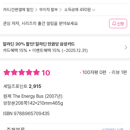
카드/간편결제 할인
무이자 할부
소득공제 490원
관심 저자, 시리즈의 출간 알림을 받아보세요
신청
알라딘 30% 할인! 알라딘 만권당 삼성카드
카드혜택 15% + 이벤트혜택 15% (~2025.12.31)
10
100자평 0편
리뷰 1편
세일즈포인트
2,915
원제 The Energy Bus (2007년)
양장본
208쪽
142*210mm
465g
ISBN 9788965709435
주제분류