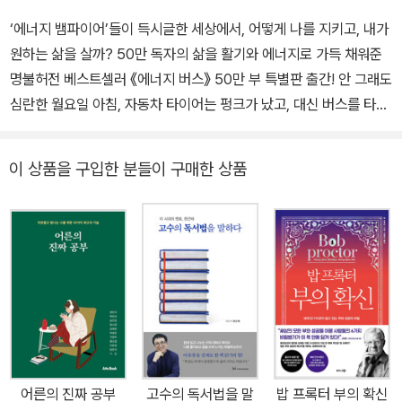
‘에너지 뱀파이어’들이 득시글한 세상에서, 어떻게 나를 지키고, 내가
원하는 삶을 살까? 50만 독자의 삶을 활기와 에너지로 가득 채워준
명불허전 베스트셀러 《에너지 버스》 50만 부 특별판 출간! 안 그래도
심란한 월요일 아침, 자동차 타이어는 펑크가 났고, 대신 버스를 타고
출근하기로 결심한 조지. 그는 거기서 ‘조이’라는 희한한 버스 운전사
를 만나게 되고, 그로부터 2주에 걸쳐 자신의 인생궤도를 완전히 뒤
이 상품을 구입한 분들이 구매한 상품
바꿔놓을 10가지 룰을 배운다. 사면초가의 조지를 직장과 가정 모두
에서 구출해줄 획기적인 방법은 과연 무엇일까? 전 세계를 놀라게 한
감동 스토리 《에너지 버스》가 50만 부 돌파 특별판으로 새 옷을 입고
다시 찾아왔다! ‘에너지 뱀파이어’들이 득시글한 세상에서 나의 에너
지를 지키고 내가 원하는 삶을 살고자 하는 독자들로부터 큰 사랑을
받았던 바로 그 책이다. 사는 게 재미도 없고, 의미도 없고, 활기도 에
너지도 모두 잃어버렸다면, 쉬어도 쉰 것 같지 않고 웬만해서는 도무
지 충전이 안 된다면, 당신을 위한 최고의 선물이 될 것이다. ★★★
★★ 누적판매 50만 부 돌파! ★★★★★ 삼성전자, LG그룹, 신한
어른의 진짜 공부
고수의 독서법을 말
밥 프록터 부의 확신