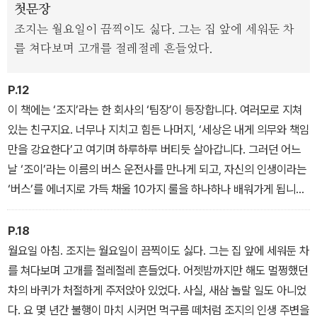
첫문장
조지는 월요일이 끔찍이도 싫다. 그는 집 앞에 세워둔 차
를 쳐다보며 고개를 절레절레 흔들었다.
P.12
이 책에는 ‘조지’라는 한 회사의 ‘팀장’이 등장합니다. 여러모로 지쳐
있는 친구지요. 너무나 지치고 힘든 나머지, ‘세상은 내게 의무와 책임
만을 강요한다’고 여기며 하루하루 버티듯 살아갑니다. 그러던 어느
날 ‘조이’라는 이름의 버스 운전사를 만나게 되고, 자신의 인생이라는
‘버스’를 에너지로 가득 채울 10가지 룰을 하나하나 배워가게 됩니다.
페이지를 넘겨가며 우리는 그가 10가지 에너지 룰을 통해 자신의 삶
을 변화시켜가는 모습을 지켜보게 될 것입니다.
P.18
하지만 이 책을 읽어나가다 보면 그 10가지 룰이 비단, 어느 조직의
월요일 아침. 조지는 월요일이 끔찍이도 싫다. 그는 집 앞에 세워둔 차
리더나 팀장, 오피니언 리더들에게만 해당되는 게 아니라는 점을 발
를 쳐다보며 고개를 절레절레 흔들었다. 어젯밤까지만 해도 멀쩡했던
견하게 될 것입니다. 또 이 이야기가 반드시 기업에 몸담은 사람들에
차의 바퀴가 처절하게 주저앉아 있었다. 사실, 새삼 놀랄 일도 아니었
게만 적용되는 이야기도 아니라는 것을 느끼게 될 것입니다. 작중 부
다. 요 몇 년간 불행이 마치 시커먼 먹구름 떼처럼 조지의 인생 주변을