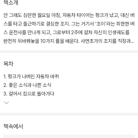
책소개
안 그래도 심란한 월요일 아침, 자동차 타이어는 펑크가 났고, 대신 버
스를 타고 출근하기로 결심한 조지. 그는 거기서 ‘조이’라는 희한한 버
스 운전사를 만나게 되고, 그로부터 2주에 걸쳐 자신의 인생궤도를
완전히 뒤바꿔놓을 10가지 룰을 배운다. 사면초가의 조지를 직장과
가정 모두에서 구출해줄 획기적인 방법은 과연 무엇일까?
목차
전 세계를 놀라게 한 감동 스토리 《에너지 버스》가 50만 부 돌파 특
별판으로 새 옷을 입고 다시 찾아왔다. ‘에너지 뱀파이어’들이 득시글
1. 펑크가 나버린 자동차 바퀴
한 세상에서 나의 에너지를 지키고 내가 원하는 삶을 살고자 하는 독
2. 좋은 소식과 나쁜 소식
자들로부터 큰 사랑을 받았던 바로 그 책이다. 사는 게 재미도 없고,
3. 걸어서 집으로 돌아가다
의미도 없고, 활기도 에너지도 모두 잃어버렸다면, 쉬어도 쉰 것 같지
않고 웬만해서는 도무지 충전이 안 된다면, 당신을 위한 최고의 선물
이 될 것이다.
책속에서