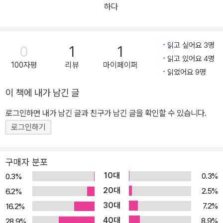
은행, 국민은행 필독서 선정 ★★★★★ 삼성경제연구소 SERI CE
하다
O ‘여름휴가 추천도서’ 선정 ★★★★★ 교보문고 베스트셀러, YE
S24 ‘올해의 책’ 후보도서 ★★★★★ 한국출판문화산업진흥원
‘청소년 권장도서’ 선정 재미, 의미, 활기를 모두 잃어버린 당신, 쉬어
읽고 싶어요 3명
0
1
1
도 쉰 것 같지 않고 웬만해서는 도무지 충전이 안 되는 당신을 위한 최
읽고 있어요 4명
100자평
리뷰
마이페이퍼
고의 선물! 전 세계를 놀라게 한 감동 스토리, ‘에너지 버스’를 아직 안
읽었어요 9명
읽었다고? 월요일 아침, 조지는 일어나자마자 자신의 자동차 바퀴가
이 책에 내가 남긴 글
펑크 나 있는 걸 발견한다. 하지만 그건 조지를 둘러싼 숱한 고통 중
로그인하면 내가 남긴 글과 친구가 남긴 글을 확인할 수 있습니다.
하나일 뿐이다. 아내와 아이들은 그에게 등을 돌렸고, 직장생활 역시
벼랑 끝에 서 있다. 이번 신제품 런칭에 실패하면 마케팅 팀장인 그는
로그인하기
직장에서 떨려날 상황이다. 엎친 데 덮친 격으로, 가정에 소홀한 그에
게 아내는 ‘더 이상 참을 수 없다’며 최후통첩을 해왔다. 조지는 이러
구매자 분포
한 심란한 상황에서 탈출할 수 있는 무언가가 간절하다. 펑크 난 자동
10대
0.3%
0.3%
차 대신 버스를 타고 출근을 하기로 결심한 조지. 그는 거기서 ‘조
20대
2.5%
6.2%
이’라는 희한한 버스 운전사를 만나게 되고, 그로부터 2주에 걸쳐 자
30대
7.2%
16.2%
신의 인생궤도를 뒤바꿔놓을 10가지 룰을 배운다. 조지를 직장과 가
40대
8.9%
28.9%