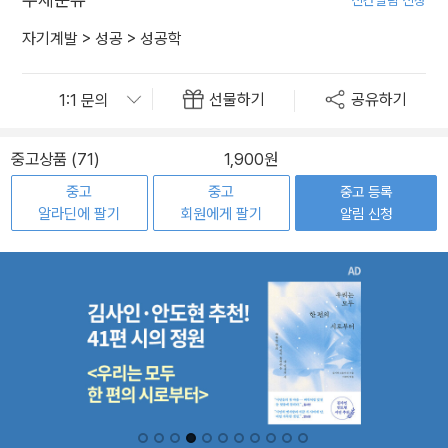
신간알림 신청
자기계발
>
성공
>
성공학
선물하기
공유하기
중고상품 (71)
1,900원
중고
중고
중고 등록
알라딘에 팔기
회원에게 팔기
알림 신청