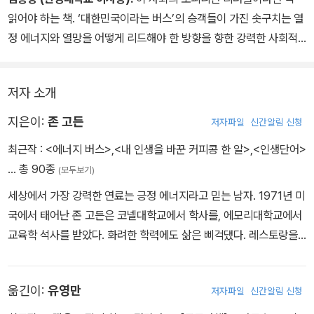
읽어야 하는 책. ‘대한민국이라는 버스’의 승객들이 가진 솟구치는 열
옆에 서 있는 호세는 고개를 숙인 채 조지의 눈길을 피하고 있었다.
정 에너지와 열망을 어떻게 리드해야 한 방향을 향한 강력한 사회적
- 버스에 탄 사람은 누구?
인 파워로 승화시킬 수 있을지 그 힌트를 발견할 수 있을 것이다.
저자 소개
지은이:
존 고든
저자파일
신간알림 신청
최근작 :
<에너지 버스>
,
<내 인생을 바꾼 커피콩 한 알>
,
<인생단어>
… 총 90종
(모두보기)
세상에서 가장 강력한 연료는 긍정 에너지라고 믿는 남자. 1971년 미
국에서 태어난 존 고든은 코넬대학교에서 학사를, 에모리대학교에서
교육학 석사를 받았다. 화려한 학력에도 삶은 삐걱댔다. 레스토랑을
열었다가 문을 닫았고, 시의원 선거에도 도전했지만 낙선했다. 숱한
실패 속에서 그는 단 하나의 답을 찾아냈다. ‘긍정’은 태도가 아니라
옮긴이:
유영만
저자파일
신간알림 신청
전략이라는 것. 그 깨달음을 담아 쓴 《에너지 버스》는 출간 즉시 세상
을 뒤흔들었다. 전 세계에서 300만 부 이상 팔린 이 책은 오늘날 리