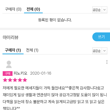
회사건 팀이건 부정적인 현실을 극복하고 새로운 성공 시나리오를 그
려나갈 수 있는 강력한 ‘힘’이 필요하다. 이 책은 그 강력한 힘을 만들
구매자 (0)
전체 (0)
어내는 원천을 어디서 찾을 것인지, 그리고 그 꺼져 있던 엔진의 시동
등록된 평이 없습니다.
을 어떻게 다시 가동시킬 것인지 명쾌하게 그리고 있다. 리더, 세일즈
전문가, 민간단체, 학교, 운동선수에 이르기까지 수만 명의 삶에 기적
같은 터닝 포인트를 만들어줬던 에너지 전도사, 존 고든은 이 ‘에너지
쓰기
마이리뷰
버스’라는 놀라운 스토리를 통해 긍정의 에너지를 가득 채우고 원하
는 삶의 목적지를 향해 힘차게 나아가는 방법을 알려준다. 정체에 빠
구매자 (1)
전체 (1)
진 개인, 매너리즘에 빠진 팀, 의욕을 잃은 조직, 서로에게 지쳐 있는
가족 모두에게 ‘뿅!’ 하고 도약의 계기를 마련해줄 것이다.
메뉴
피노키오
2020-01-16
저에게 필요한 메세지들이 가득 들었네요^^좋은책 감사합니다쉽고
재미있게 일상 생활과 연관성이 많아 공감가고정말 도움이 많이 됩니
다책을 읽는데 장소 불문하고 계속 읽게되고금방 읽고 또 읽고 싶은
책입니다^^