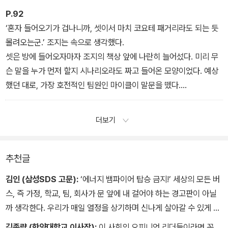
리를 둘러싼 주변 사람들…, 어디든 에너지가 있어요. 그걸 느끼죠, 조
한마디를 건넸습니다.
P.92
지?”
“네가 먹이를 주는 놈이다.”
‘혼자 들어오기가 겁나니까, 셋이서 마치 코요테 패거리라도 되는 듯
- 모든 것은 에너지의 문제다
- ‘긍정 에너지’가 가진 놀라운 힘
몰려오는군.’ 조지는 속으로 생각했다.
셋은 방에 들어오자마자 조지의 책상 앞에 나란히 늘어섰다. 미리 무
슨 말을 누가 먼저 할지 시나리오라도 짜고 들어온 모양이었다. 예상
했던 대로, 가장 호전적인 팀원인 마이클이 말문을 뗐다.
“우리는 팀장님 버스에 타지 않겠습니다. 회사 소식통에 의하면 팀장
님 버스는 얼마 못 갈 거라더군요.” 찬바람이 쌩쌩 부는 목소리였다.
더보기
옆에 서 있던 베티가 소심한 목소리로 거들었다.
“우리는 이 회사에 계속 다니고 싶어요.”
조지가 정색을 하며 물었다.
추천글
“우리라니, 지금 누구를 말하는 건가?”
김인 (삼성SDS 고문):
‘에너지 뱀파이어 탑승 금지!’ 세상의 모든 버
“누구라니요, 모르시겠어요? 저희 셋 말입니다.” 마이클이 대변인이
스, 즉 가정, 학교, 팀, 회사가 문 앞에 내 걸어야 하는 경고판이 아닐
라도 된 듯 말했다.
까 생각한다. 우리가 매일 열정을 상기하며 신나게 살아갈 수 있게 해
“팀장님 버스는 곧 불길에 휩싸일 게 뻔한데, 누가 거기에 타겠답니
주는 감동 메시지이자 인생 지침서! 참 재미있게 읽었다.
김종량 (한양대학교 이사장):
이 사회의 오피니언 리더들이라면 꼭
까?”