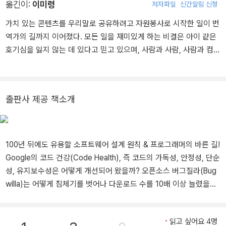
옮긴이:
이미령
저자파일
신간알림 신청
가치 있는 콘텐츠를 우리말로 공유하려고 자원봉사로 시작한 일이 번
역가의 길까지 이어졌다. 모든 일을 재미있게 하는 비결은 아이 같은
호기심을 잃지 않는 데 있다고 믿고 있으며, 사람과 사람, 사람과 컴퓨
터 간의 연결 분야에 관심이 많다. 개인 블로그(https://everysingle.
page)를 통해 신간 소식, 번역 뒷이야기 등을 전한다. 길벗에서 『UX
교과서』(2025), 『테크 커리어』(2023), 『소프트 스킬』(2022), 『이
출판사 제공 책소개
펙티브 엔지니어』(2022)를, 한빛미디어에서 『사라진 개발자들』(20
23), 『복붙 개발자의 벼락 성공기』(2023)를, 책만에서 『UX/UI의 10
가지 심리학 법칙』(2024), 인사이트에서 , 『사용자를 생각하게 하지
마!』(2014) 등을 번역했다.
100년 뒤에도 유용할 소프트웨어 설계 원칙 & 프로그래머의 바른 길!
Google의 코드 건강(Code Health), 즉 코드의 가독성, 안정성, 단순
성, 유지보수성은 어떻게 개선되어 왔을까? 오픈소스 버그질라(Bug
willa)는 어떻게 침체기를 벗어나 다운로드 수를 10배 이상 늘렸을
까? 그 중심에는 이 책의 저자 맥스-카넷 알렉산더가 있다. Google
의 기술 책임자로서, 버그질라 프로젝트의 수석 아키텍트로서 활동하
읽고 싶어요 4명
면서 얻은 통찰과 깨달음을 이 한 권에 담았다. 수많은 프로그래머가