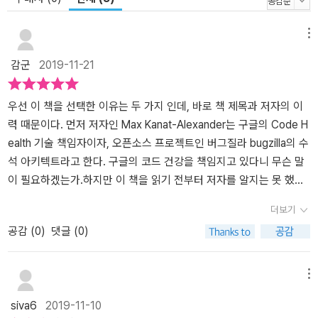
메뉴
감군
2019-11-21
우선 이 책을 선택한 이유는 두 가지 인데, 바로 책 제목과 저자의 이
력 때문이다. 먼저 저자인 Max Kanat-Alexander는 구글의 Code H
ealth 기술 책임자이자, 오픈소스 프로젝트인 버그질라 bugzilla의 수
석 아키텍트라고 한다. 구글의 코드 건강을 책임지고 있다니 무슨 말
이 필요하겠는가.하지만 이 책을 읽기 전부터 저자를 알지는 못 했다.
이 보다 먼저 나의 관심을 끌었던 것은 “심플 소프트웨어” 라는 책 제
더보기
목이었다. “어떻게 하면 코드를 심플하게 만들 수 있을까?”가 나에게
공감 (
0
)
댓글 (0)
있어 최근의 큰 화두였기 때문이다.책은 전체적으로 개발자에게 필요
한 기본 원칙과 복잡성과 단순성에 대해 이야기한다. 또한, 많은 부분
이 프로젝트 관리자에게 유용한 내용들도 함께 담고 있다. 각 장들은
메뉴
저자의 경험과 사례를 예로 들면서 설명하는데, 구글의 이야기가 없
siva6
2019-11-10
다는게 좀 아쉽긴 하다.“프로그래머를 위한 원칙”으로 시작하는 책은