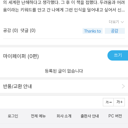
도 한다.이 외에도 디버깅, 테스트, 프라이버시 등과 같은 다양한 이야
의 세계란 난해하다고 생각했다. 그 후 이 책을 접했다. 두려움과 어려
기를 담고 있다. 개발자라면 한번쯤은 읽어 보면 좋을 내용이라고 생
움이라는 키워드를 안고 간 나에게 그런 인식을 덜어내고 싶어서 신
각한다.이 책은 저자의 블로그 글들을 모아 책으로 만들었다고 한다.
청했다. 우선 초보이기에 제목에 어울리는 단순한 소프트웨어를 읽었
더보기
그래서인지 (저자도 앞서 얘기하지만) 꼭 순서대로 읽지 않아도 문제
다. 내용 구성은 코딩의 기술적인 측면, 능력개발의 조언, 기술 발전과
공감 (
0
)
댓글 (0)
가 없게 구성되어있다. 그리고 각 챕터들은 내용이 길지 않고 설명이
윤리적인 관계 등 폭넓은 측면에서 구성되었다. 코딩에 어려운 나에
어렵지 않아서 쉽게 쉽게 읽히는 것 또한 장점이다.한가지 아쉬웠던
게 단순한 컴퓨터 전공지식과 더불어 다양한 측면으로 깊이 있는 생
점은, 어느정도는 코드 레벨의 접근도 기대했는데 그렇지 않았다는
각을 안겨주었다.코딩, IT 개발 교육 열풍이라고 한다. 지하철이든 전
점이다. (책 뒷 표지에 쓰인 “코드는 한줄도 나오지 않습니다” 라고
봇대이든 매체든 무료로 교육한다. 정부에서도 추진한다. 그렇게 해
쓰기
마이페이퍼 (0편)
시작하는 서평을 책을 다 읽고 나서야 보았다.) 이 부분은 이 책 보다
서 교육받고 직업전선에 뛰어들고 유지하기까지 많은 사람이 걸러진
먼저 쓴 “Code Simplicity” 라는 책이 도움이 되지 않을까?
다. 꼭 문과 이과 출신이라고 누가 더 두드러진다는 건 없다. 그만큼
등록된 글이 없습니다
개발자의 길은 꾸준히 나의 성능을 업그레이드 하고 많이 연구해야
한다. 그렇지 않으면 도태된다. 뛰어난 개발자는 능력이 아니라 꾸준
반품/교환 안내
함이다. 첫 장부터 개발자의 심리를 가감없이 표현한다. 꾸준함을 바
탕으로 둔 좋은 개발의 결과는 단순함이다. 최대한 코드를 단순화해
야 한다, 그러기 위해선 체계적으로 분석하고 객관성이 있어야 한다.
소프트웨어는 철저한 로직에 바탕을 두기 때문이다(어쩌면 그 부분에
로그인
전체 메뉴
회사 소개
출판사 안내
PC 버전
서는 이과 출신이 유리하다. 하지만 어디까지나 유리하기만 할 뿐 길