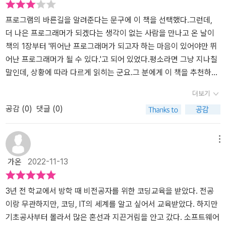
초반부터 뼈를 때리는 말로 시작한다.뛰어난 프로그래머가 되고자 하
는 마음이 있어야만 뛰어난 프로그래머가 될 수 있다. 이런 마음이 없
프로그램의 바른길을 알려준다는 문구에 이 책을 선택했다.그런데,
는 사람은 아무리 훈련을 받아도 뛰어난 프로그래머가 될 수 없다.나
더 나은 프로그래머가 되겠다는 생각이 없는 사람을 만나고 온 날이
는 뭐든 할 거면 그 분야에서 제일 앞서 나가기 위해 최선을 다해야 한
책의 1장부터 '뛰어난 프로그래머가 되고자 하는 마음이 있어야만 뛰
다고 생각하는 사람이기 때문이다. … “어차피 할 거라면 왜 잘하지
어난 프로그래머가 될 수 있다.'고 되어 있었다.평소라면 그냥 지나칠
않나요? 더 능숙하게 할 수 있으면 그 일을 하는 게 조금 더 즐겁지 않
말인데, 상황에 따라 다르게 읽히는 군요.그 분에게 이 책을 추천하고
을까요?그리고 너무 당연하다고 생각하지만 막상 코드를 작성할 때
싶습니다.'조엘 온 소프트웨어' 처럼 소프트웨어 개발에 대한 이야기
더보기
는 잊기 쉬운 점을 두 줄로 간단명료하게 정의한다.구현에 드는 수고
를 수필처럼 쓴 책이네요.하지만, 좀 더 단순하게 그래서, 단점으로는
공감 (
0
)
댓글 (0)
보다 유지 보수에 드는 수고를 줄이는 게 더 중요하다.유지 보수에 드
좀 더 사례등을 들어서 설명이 있었으면 좋았을 것 같습니다.경험이
는 수고는 시스템의 복잡성에 비례한다.메소드 하나가 400라인이 넘
없다면 동감하지 어렵지 않을까? 그렇지만, 동감할 만큼 경험이 있다
는 소스를 한땀한땀 따라가면서 분석하고 있는 요즘 너무 와닿는 내
면 이 책이 필요할까?또 조엘이 유머감각은 좀 더 높은 것 같습니다.3
메뉴
용이었다. 이어지는 장에서는 복잡성과 단순성이란 개념에 대해 흥미
6장 '프로그래머가 개떡 같은 이유' 타이틀은 자극적이지만 내용은 개
가온
2022-11-13
롭게 풀어간다.특히 앞서 얘기 했지만 개발자 관점을 넘어 개발팀과
발을 되돌아 보게하는 좋은 내용이라고 생각한다.단점이라면, 책 전
팀의 리더 혹은 프로젝트 관리자의 관점에서 필요한 이야기를 많이
체적으로 실제 프로그래머의 입장보다는 품질관리자로서의 입장에서
하고 있다. “소프트웨어 회사에서 코드 복잡성을 다루는 법”에서는
바라본 내용이라,실무를 하는 프로그래머에게는 거북한 내용이 있다
3년 전 학교에서 방학 때 비전공자를 위한 코딩교육을 받았다. 전공
복잡한 코드베이스를 단순하게 만들기 위해 관리자가 각 팀원들의 문
것을 들 수 있을 것 같다.뛰어난 프로그래머가 되고자 하는 마음이 있
이랑 무관하지만, 코딩, IT의 세계를 알고 싶어서 교육받았다. 하지만
제를 해결하는데 도움을 줄 수 있는 방법을 6단계로 나눠서 설명하기
어야만 뛰어난 프로그래머가 될 수 있다- P16
기초공사부터 몰라서 많은 혼선과 지끈거림을 안고 갔다. 소프트웨어