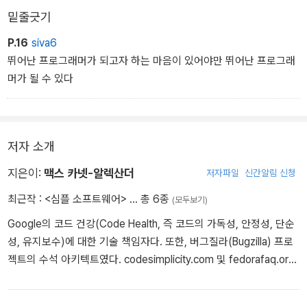
밑줄긋기
P.16
siva6
뛰어난 프로그래머가 되고자 하는 마음이 있어야만 뛰어난 프로그래
머가 될 수 있다
저자 소개
지은이:
맥스 카넷-알렉산더
저자파일
신간알림 신청
최근작 :
<심플 소프트웨어>
… 총 6종
(모두보기)
Google의 코드 건강(Code Health, 즉 코드의 가독성, 안정성, 단순
성, 유지보수)에 대한 기술 책임자다. 또한, 버그질라(Bugzilla) 프로
젝트의 수석 아키텍트였다. codesimplicity.com 및 fedorafaq.org
를 운영하고 있으며, 저서로는 『Code Simplicity』(한빛미디어)가 있
다.