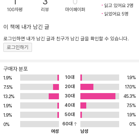
1
3
0
읽고 있어요 2명
올바른 방법으로 소프트웨어를 설계하고, 더 나은 코드를 작성하도록
100자평
리뷰
마이페이퍼
읽었어요 5명
도와준 ‘소프트웨어 설계 원칙’을 차근차근 이야기해 준다. 할 거면 잘
해라! 단순함을 추구하라! 더 나은 프로그래머가 될 것이다! 그러나 단
이 책에 내가 남긴 글
순함을 추구하는 것은 어려운 일이다. 하지만 생각해 보자. 나는 프로
그래머고, 지금 내 앞에는 해야 할 일이 있다. 자, 이제 어떻게 할 텐
로그인하면 내가 남긴 글과 친구가 남긴 글을 확인할 수 있습니다.
가? 나는 뭐든 할 거면 그 분야에서 제일 앞서 나가기 위해 최선을 다
로그인하기
해야 한다고 생각한다. 다른 사람들에게도 그렇게 살라고 권하고 싶
다. 다음과 같이 말이다. “어차피 할 거라면 왜 잘하지 않나요? 더 능
구매자 분포
숙하게 할 수 있으면 일하는 게 더 즐겁지 않을까요? 자신이 한 일을
10대
1.9%
1.9%
보고 다른 사람이 감동한다면 어떨까요? 하루를 마치고 집으로 가는
20대
길에 그날 무언가를 잘 해낸 기억이 떠오른다면 어떨까요? 현재보다
17.0%
7.5%
아주 조금이라도 삶이 더 즐거워지지 않을까요?”
30대
45.3%
13.2%
40대
7.5%
1.9%
50대
1.9%
1.9%
60대
0%
0%
여성
남성