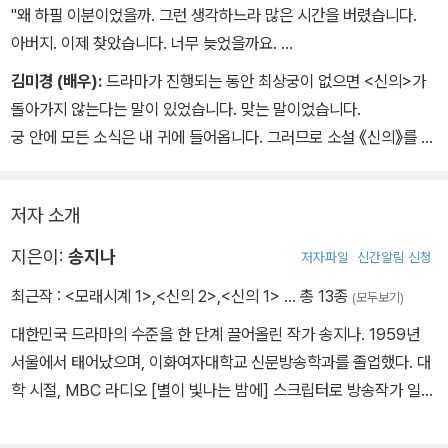
"왜 하필 이분이었을까. 그런 생각하느라 많은 시간을 버렸습니다.
아버지. 이제 찾았습니다. 너무 늦었을까요.
허나 그분은 이리 대답할 것입니다. 괜찮다고. 다 잘될 거라고. 이제
김미경 (배우):
드라마가 진행되는 동안 최상궁이 없으면 <신의>가
시작이라고."
돌아가지 않는다는 말이 있었습니다. 맞는 말이었습니다.
드라마는 끝났지만 소설 《신의》는 이제 시작입니다.
궁 안에 모든 소식은 내 귀에 들어옵니다. 그러므로 소설 《신의》를 반
송지나 작가님, 축하드립니다.
드시 읽어야 한다는 중론이 내 귀에 들어온 것은 매우 당연한 일입니
다. 송지나 작가님께서는 이제 저를 통해 좋은 소식만 듣게 될 것입니
저자 소개
다. 제가 장담합니다.
지은이:
송지나
저자파일
신간알림 신청
최근작 :
<모래시계 1>
,
<신의 2>
,
<신의 1>
… 총 13종
(모두보기)
대한민국 드라마의 수준을 한 단계 끌어올린 작가 송지나. 1959년
서울에서 태어났으며, 이화여자대학교 신문방송학과를 졸업했다. 대
학 시절, MBC 라디오 [별이 빛나는 밤에] 스크립터로 방송작가 일을
시작했다. 1982년부터는 KBS [11시에 만납시다] [추적 60분], MB
C [인간시대], SBS [그것이 알고 싶다] 등 다수의 다큐멘터리 작품