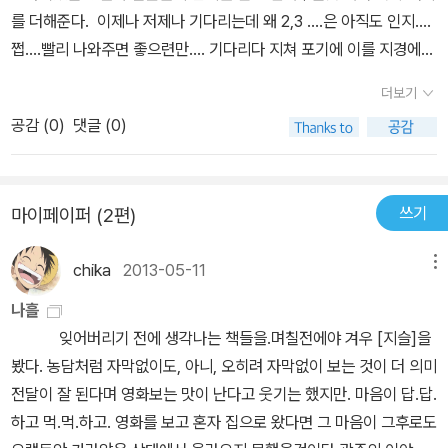
를 더해준다. 이제나 저제나 기다리는데 왜 2,3 ....은 아직도 인지....
을 바라보며 단지 그가 마음에 들어서가 아니라,그 이상으로 '왕'인 그
쩝....빨리 나와주면 좋으련만.... 기다리다 지쳐 포기에 이를 지경에
가 '신하가 될지도 모를' 자를 관찰하고 평가하는 그런 느낌이. 반면
와 있다....ㅜㅜㅜ
노국공주는 아직까지 그닥 자세히 묘사되진 않은듯 싶다. 뭐 다음 권
더보기
부터는 더 잘 나와주겠지만......사실 나 역시도 신의 폐인이고 드라마
공감 (
0
)
댓글 (0)
를 닥본사한 입장이니 이 소설에 대해서는 완전히 환영하는 편이다.
너무 좋다. 2권이 빨리 나오기를 목메어 기다릴만큼.그러다보니 과연
이 작품을 '드라마를 보지 않은 사람' 입장에서 객관적으로 쓰기란 불
쓰기
마이페이퍼 (2편)
가능한 일이라 할수 있다. 즉 이 책을 우리같은 신의 폐인이 아니라,그
저 보지 않은 사람이 봤을때도 이렇게 열광하며 볼수 있겠는가?? 하
chika
2013-05-11
메뉴
는 것에 대해선 모른다고 선언해야 할터.다만 감히 말하자면...캐릭터
개개인에 대해서는 역시 절대 흠을 잡을수 없다는 것. 그러나 소설 자
나흘
체의 배경 상황이나 설명은 아무래도 좀 부족하지 않았는가...하는 시
잊어버리기 전에 생각나는 책들을.며칠전에야 겨우 [지슬]을
건방진 발언을 좀 해보고 싶다. 하다못해 드라마를 볼때는 자막으로
봤다. 농담처럼 자막없이도, 아니, 오히려 자막없이 보는 것이 더 의미
한줄씩 '공민왕 몇년' 내지는 '화수인=기철의 사매' 등등의 설명은 나
전달이 잘 된다며 영화보는 맛이 난다고 웃기는 했지만. 마음이 답.답.
오질 않았던가? 그런데 주인공들 이름이나 설명이 전혀 없고 한자를
하고 먹.먹.하고. 영화를 보고 혼자 집으로 왔다면 그 마음이 그후로도
좀 넣어주지도 않았으며 (개인적으로 이런 역사 소설엔 아무래도 한