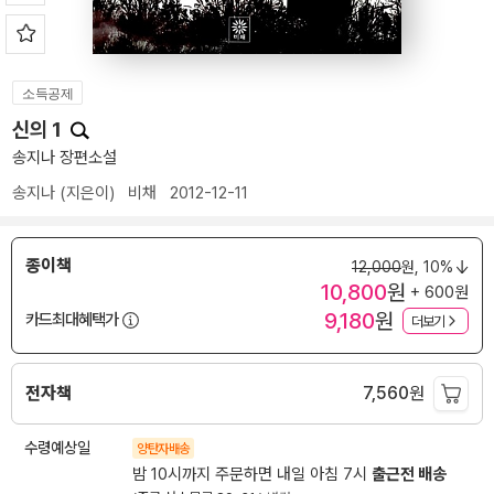
소득공제
신의 1
송지나 장편소설
송지나
(지은이)
비채
2012-12-11
종이책
12,000
원,
10%
10,800
원
+ 600원
9,180
원
카드최대혜택가
더보기
전자책
7,560
원
수령예상일
양탄자배송
밤 10시까지 주문하면 내일 아침 7시
출근전 배송