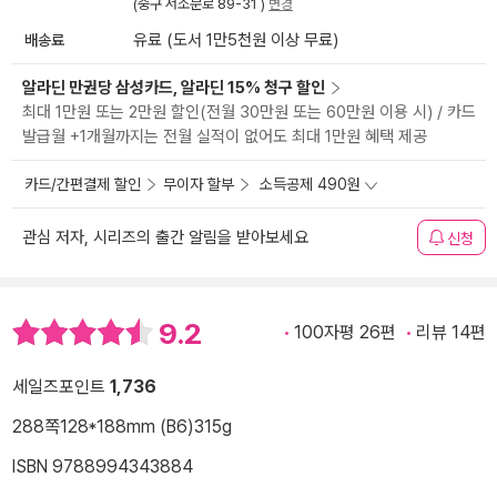
(중구 서소문로 89-31 )
변경
배송료
유료 (도서 1만5천원 이상 무료)
알라딘 만권당 삼성카드, 알라딘 15% 청구 할인
최대 1만원 또는 2만원 할인(전월 30만원 또는 60만원 이용 시) / 카드
발급월 +1개월까지는 전월 실적이 없어도 최대 1만원 혜택 제공
카드/간편결제 할인
무이자 할부
소득공제 490원
관심 저자, 시리즈의 출간 알림을 받아보세요
신청
9.2
100자평 26편
리뷰 14편
세일즈포인트
1,736
288쪽
128*188mm (B6)
315g
ISBN 9788994343884