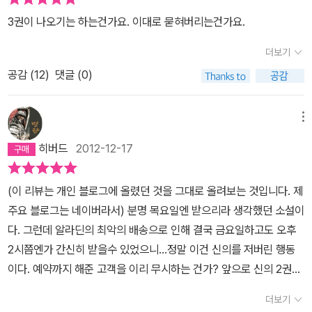
3권이 나오기는 하는건가요. 이대로 묻혀버리는건가요.
더보기
공감 (
12
)
댓글 (0)
메뉴
히버드
2012-12-17
(이 리뷰는 개인 블로그에 올렸던 것을 그대로 올려보는 것입니다. 제
주요 블로그는 네이버라서) 분명 목요일엔 받으리라 생각했던 소설이
다. 그런데 알라딘의 최악의 배송으로 인해 결국 금요일하고도 오후
2시쯤엔가 간신히 받을수 있었으니...정말 이건 신의를 저버린 행동
이다. 예약까지 해준 고객을 이리 무시하는 건가? 앞으로 신의 2권부
터는 교보든 인터파크든 다른 데에서 주문해야지.아무튼 신의 소설 1
더보기
권을 드디어 읽었다. 토요일 오후에 거의 단숨에 봐버렸는데 책 자체