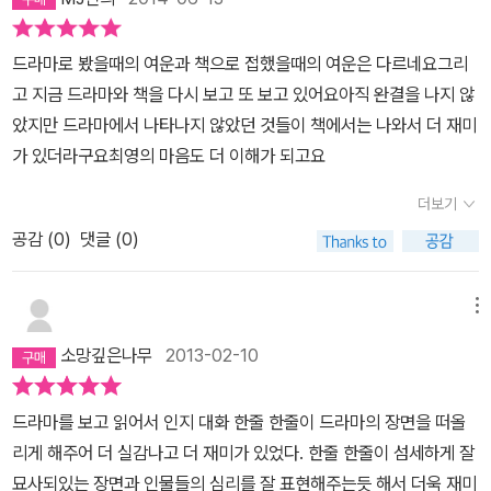
민왕의 속은 어땠는가? 은수는 또 어땠는가? 하는 것들이 말이다. 특
히 최영의 잠은 단순한 잠이 아니라 세상에 대한 생각과 마음을 닫아
드라마로 봤을때의 여운과 책으로 접했을때의 여운은 다르네요그리
버리는 일종의 개인적인 의식...이었음을 알고 더 마음이 짠해왔으니
고 지금 드라마와 책을 다시 보고 또 보고 있어요아직 완결을 나지 않
까. 또한 은수도 왠지 드라마보다는 더 생각이 깊게-조금 더 차분하게
았지만 드라마에서 나타나지 않았던 것들이 책에서는 나와서 더 재미
나오는듯 한데 그것이 마음에 든다.사소한 것으로는 우달치 조연 대
가 있더라구요최영의 마음도 더 이해가 되고요
원들 이름이나 최영의 애마(주홍이란다. 아마 적월대를 생각하며 그
더보기
리 짓지 않았을까 문득 생각해본다...赤도 朱紅도 비슷한 색이니까.
물론 원문에는 한자가 나와있지 않으니 알길은 없지만)등의 이름도
공감 (
0
)
댓글 (0)
나와서 이런 소소한 것들이 반가웠고.드라마에서는 잘 느끼지 못했지
만 최영이 은수를 납치해서 천혈을 통과하고 고려로 데려올때. 그녀
메뉴
를 지켜보며 느끼는 마음들과 기분. 이런 것이 의외로 처음부터 상당
소망깊은나무
2013-02-10
히 애틋했구나-하는 생각이 든다. 사랑까지야 아니지만 오랜 기간 감
정없이 가라앉아있던 그의 마음이 어느덧 움직여가는 그러한 것들이.
드라마를 보고 읽어서 인지 대화 한줄 한줄이 드라마의 장면을 떠올
은수 역시도 최영을 신경쓰는 마음이 처음부터 조금은 남다르지 않았
리게 해주어 더 실감나고 더 재미가 있었다. 한줄 한줄이 섬세하게 잘
는가...하는 생각도 든다.아울러 공민왕은 드라마보다 오히려 왕으로
묘사되있는 장면과 인물들의 심리를 잘 표현해주는듯 해서 더욱 재미
써의 마음과 자각 상태가 더 냉철하지 않았는가 하는 느낌이다. 최영