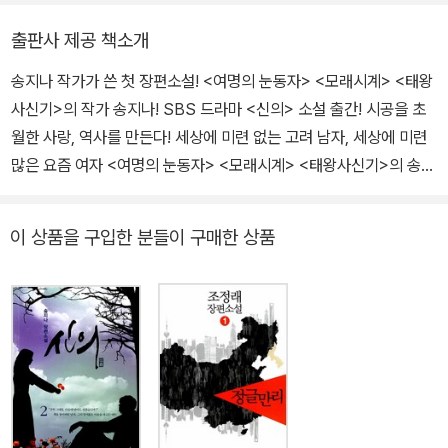
의 구성작가로 일했다. 1986년, MBC 어린이 드라마 [호랑이 선생
출판사 제공 책소개
님]으로 드라마 집필을 시작해 [인간시장] [여명의 눈동자] [모래시
송지나 작가가 쓴 첫 장편소설! <여명의 눈동자> <모래시계> <태왕
계] [달팽이] [카이스트] [대망] [로즈마리] [태왕사신기] [남자 이야
사신기>의 작가 송지나! SBS 드라마 <신의> 소설 출간! 시공을 초
기] [왓츠 업] [신의] 등을 집필했다. 1995년 백상예술대상, 1996년
월한 사랑, 역사를 만든다! 세상에 미련 없는 고려 남자, 세상에 미련
제2회 한국방송작가협회 드라마 부문 한국방송작가상 등을 수상했
많은 요즘 여자 <여명의 눈동자> <모래시계> <태왕사신기>의 송지
다. 송지나 작가의 대표작인 [모래시계]는 가슴 울리는 명대사와 생생
나 작가가 쓴 첫 장편소설 《신의》가 김영사 문학 브랜드인 비채에서
한 리얼리티로 수많은 시청자들의 전폭적인 지지를 받았다. 또한 대
출간되었다. 이번 도서는 SBS 드라마로 방영되었던 24부작 <신의
한민국 현대사를 가감 없이 보여주어 남녀노소에게 사랑을 받았으며
이 상품을 구입한 분들이 구매한 상품
>를 소설화한 작품으로 고려시대의 무사 최영, 현대의 여의사 유은수
명작 드라마의 선봉에 서 있는 작품이다. 이 작품으로 송지나 작가는
의 시공을 초월한 사랑과 진정한 왕을 만들어 내는 과정을 그렸다. 특
믿고 보는 드라마 작가가 되었으며, 이후에 집필한 작품 역시 시청자
히 송지나 작가는 이번 작품을 통해 ‘스피드한 문체’, ‘기발한 착상’,
들의 환호를 끌어내며 인기를 이어가고 있다.
‘무규칙한 형식’ 등 결코 드라마에서는 볼 수 없었던 문학세계를 펼쳤
다. 누진다초점렌즈 기법의 시점으로 사건과 사물 포착 날래고 정확
한 서술과 묘사로 드러낸 역사의 현장 송지나 작가는 이번 장편소설
《신의》를 통해 누진다초점렌즈의 기법으로 그때그때 상황에 따라 다
양한 시선으로 사건과 사물을 포착한다. 독특하면서도 개성에 충실한