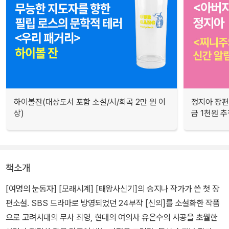
하이볼잔(대상도서 포함 소설/시/희곡 2만 원 이
정지아 장편
상)
금 1천원 
책소개
[여명의 눈동자] [모래시계] [태왕사신기]의 송지나 작가가 쓴 첫 장
편소설. SBS 드라마로 방영되었던 24부작 [신의]를 소설화한 작품
으로 고려시대의 무사 최영, 현대의 여의사 유은수의 시공을 초월한