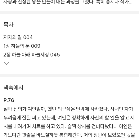
사랑과 진정한 왕을 만들어 내는 과정을 그렸다. 특히 송지나 작가는
이번 작품을 통해 스피드한 문체, 기발한 착상, 무규칙한 형식 등 결코
드라마에서는 볼 수 없었던 문학세계를 펼쳤다.
목차
송지나 작가는 이번 장편소설 <신의>를 통해 누진다초점렌즈의 기법
저자의 말 004
으로 그때그때 상황에 따라 다양한 시선으로 사건과 사물을 포착한
1장 하늘의 문 009
다. 독특하면서도 개성에 충실한 등장인물들은 끊임없이 긴장과 충돌
2장 하늘 아래 하늘세상 045
을 유발하고, 영상의 한 장면처럼 짧게 조각내어 병치한 단락들은 독
자로 하여금 흥미를 이끌어내면서 끊임없이 가독성을 높이고 있다.
책속에서
작가에게서 문체는 가수의 목소리에 다름 아니다. 주지하는 바와 같
이 문체를 좌우하는 것은 서술, 묘사, 대화체다. 이번 장편소설 <신의
P.76
>에 나타난 '서술과 묘사'는 천천히 뚜벅뚜벅 걸어가는 게 아니라 우
설마 신의가 여인일까, 했던 의구심은 단박에 사라졌다. 사내인 자가
달치 대원의 걸음처럼 날래고 정확하다. 작가의 특장점인 정곡을 찌
두려움에 질질 짜고 있는데, 여인은 정확하게 자신의 할 일을 알고 지
르는 '대화체'는 독자의 감성을 여지없이 건드린다.
시를 내려가며 치료를 하고 있다. 슬쩍 상처를 건너다봤더니 여인은
가느다란 핏줄을 바느질하듯 봉합해간다. 어의 장빈이 보았으면 넋을