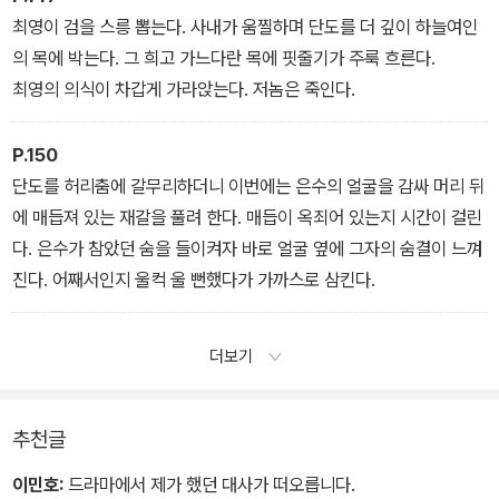
최영이 검을 스릉 뽑는다. 사내가 움찔하며 단도를 더 깊이 하늘여인
의 목에 박는다. 그 희고 가느다란 목에 핏줄기가 주룩 흐른다.
최영의 의식이 차갑게 가라앉는다. 저놈은 죽인다.
P.150
단도를 허리춤에 갈무리하더니 이번에는 은수의 얼굴을 감싸 머리 뒤
에 매듭져 있는 재갈을 풀려 한다. 매듭이 옥죄어 있는지 시간이 걸린
다. 은수가 참았던 숨을 들이켜자 바로 얼굴 옆에 그자의 숨결이 느껴
진다. 어째서인지 울컥 울 뻔했다가 가까스로 삼킨다.
더보기
추천글
이민호:
드라마에서 제가 했던 대사가 떠오릅니다.