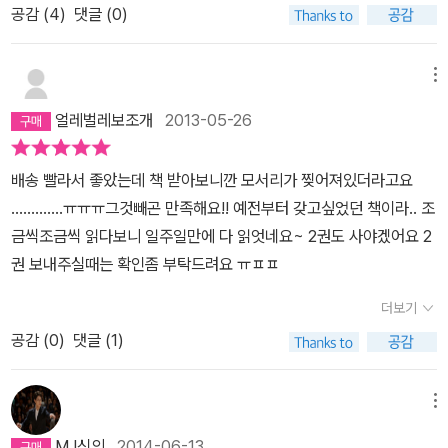
공감 (
4
)
댓글 (0)
는 두께가 있는 편이지만 종이가 얇지 않은 편이라 그런지 전체적인
쪽수는 300쪽이 훨씬 되지 않는다. 즉 분량은 그리 많지 않다...생각
하면 될듯. 일단 표지는 이미 아시다시피 최영의 전신 옆모습을 그림
메뉴
자로 표현해낸 것이며 이것이 정말 분위기 있는지라 소설에 대한 기
얼레벌레보조개
2013-05-26
대가 더 크지 않았나 싶다. 개인적으로는 드라마 사진이 나오지 않을
까 했지만 이게 더 나았던듯 싶고.조금 아쉬운 것은 내지에 임자 커플
배송 빨라서 좋았는데 책 받아보니깐 모서리가 찢어져있더라고요
이나 다른 출연진 사진이 들어있지 않을까 했는데,그리고 인쇄본 사
.............ㅠㅠㅠ그것빼곤 만족해요!! 예전부터 갖고싶었던 책이라.. 조
인이라도(공주의 남자는 대형 포스터에 출연진 4인의 인쇄본 사인까
금씩조금씩 읽다보니 일주일만에 다 읽엇네요~ 2권도 사야겠어요 2
지 들어있어서 부록이 정말 충실했다). 대신 뒷표지에나마 이민호와
권 보내주실때는 확인좀 부탁드려요 ㅠㅍㅍ
윤균상 및 김미경님의 추천사가 들어있어 그것으로 아쉬움을 달랠수
는 있었다. 기왕이면 김희선씨와 류덕환&박세영씨까지 추천사를 넣
더보기
어줬다면 하는 생각은 있다. 혹시 2권에라도??이미 다들 아시는대로
공감 (
0
)
댓글 (1)
1권은 대략 드라마 원작 3회까지의 내용이 담겨있다. 줄거리야 이미
다들 아시는 바일테니 그것은 생략하기로 하고. 소설을 읽으며 가장
메뉴
마음에 들었던 것은 등장 인물들의 마음이나 그때그때의 심리가 드라
마보다 더 잘 나와있다는 점이다. 그때 최영의 마음이 어땠는가? 공
MJ신의
2014-06-13