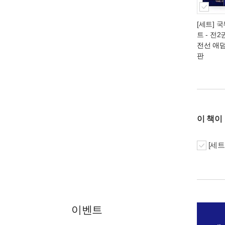
[세트] 
트 - 전2
전선 애덤
판
이 책이
[세트
이벤트