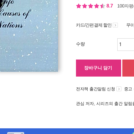
8.7
100자평(
카드/간편결제 할인
무이
수량
장바구니 담기
전자책 출간알림 신청
중고
관심 저자, 시리즈의 출간 알