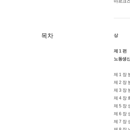
마르크스
목차
상
제 1 편
노동생산
제 1 장
제 2 장
제 3 
제 4 장
제 5 
제 6 
제 7 
제 8 장