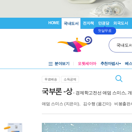
HOME
전자책
만권당
외국도서
국내도서
첫달무료
국내도
분야보기
오뒷세이아
추천마법사
베
무료배송
소득공제
국부론 -상
- 경제학고전선 애덤 스미스, 
애덤 스미스
(지은이),
김수행
(옮긴이)
비봉출판