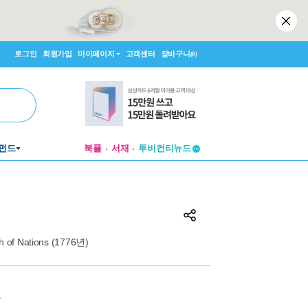
로그인
회원가입
마이페이지
고객센터
장바구니
(0)
펀드
북플
서재
투비컨티뉴드
창작플랫폼
투비컨티뉴드
th of Nations (1776년)
원