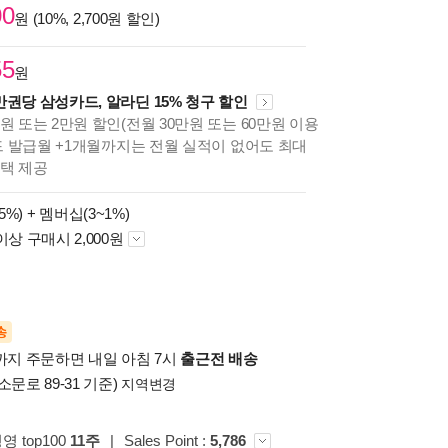
00
원 (10%, 2,700원 할인)
55
원
만권당 삼성카드, 알라딘 15% 청구 할인
원 또는 2만원 할인(전월 30만원 또는 60만원 이용
카드 발급월 +1개월까지는 전월 실적이 없어도 최대
혜택 제공
5%) +
멤버십(3~1%)
이상 구매시 2,000원
송
시까지 주문하면 내일 아침 7시
출근전 배송
소문로 89-31 기준)
지역변경
영 top100
11주
|
Sales Point :
5,786