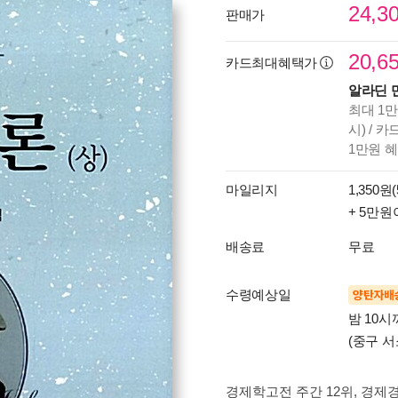
24,3
판매가
20,6
카드최대혜택가
알라딘 
최대 1만
시) / 
1만원 
마일리지
1,350원(
+ 5만원
배송료
무료
수령예상일
양탄자배
밤 10
(중구 서
경제학고전 주간 12위
, 경제경