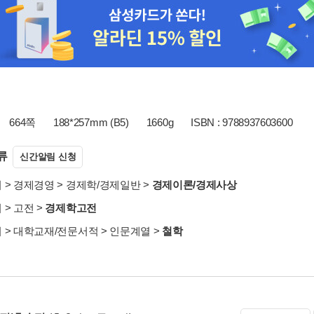
664쪽
188*257mm (B5)
1660g
ISBN : 9788937603600
류
신간알림 신청
서
>
경제경영
>
경제학/경제일반
>
경제이론/경제사상
서
>
고전
>
경제학고전
서
>
대학교재/전문서적
>
인문계열
>
철학