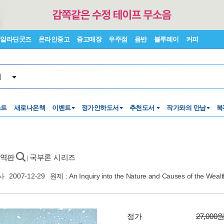
알라딘굿즈
온라인중고
중고매장
우주점
음반
블루레이
커피
서
스트
새로나온책
이벤트
정가인하도서
추천도서
작가와의 만남
북
개역판
국부론 시리즈
|
사
2007-12-29
원제 : An Inquiry into the Nature and Causes of the Weal
정가
27,000