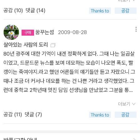
더보기
다. 그리고 그 두 패거리의 사람들이 각각 형성하고 있는 두 개의
개로 이뤄진 환상적인 달맞이!아~ 얼마나 장관이던지... 디카에
공감 (
10
)
댓글 (14)
완고한 덩어리는 흡사 거대한 해협을 사이에 둔 채 적의에 불타는
는 제대로 담을 수 없어서 안타까웠다.분위기를 전하기 위해 일부
눈으로 서로 노려보며 끝끝내 버티어 서 있는 두 개의 검은 대륙
사진은 카페에 올려진 걸 업어왔다. 하야시 아키코의 그림책
과도 같아 보였다.' 그들의 새벽 : 새벽마다 잠을 깨우는 의문의 2
처럼<달님 안녕>손내밀어 인사하고 싶었고, 백희나의 <달샤베
꿈꾸는섬
2009-08-28
메뉴
층 발자국 소리. 불안과 부끄러움. 아버지의 땅 : 전쟁 때 지리산
트>가 먹고 싶었고... 마거릿 와이즈 브라운의<달님이 성큼 내
살아있는 사람의 도리
으로 입산하여 돌아오지 않은 아버지. 그리고 그런 아버지를 25
려와> 밝혀주어 좋았고, 돌아오는 길엔 <잘자요 달님>처럼굿
80년 광주에 대한 기억이 내겐 정확하게 없다. 그때 나는 일곱살
년간 기다려온 어머니. 사평역 : 역장이 홀로 남은 여자를 위해
나잇 인사를 했다. 습지 건너편 마을 뒤로는 불태산 병풍산, 추
이었고, 드문드문 뉴스를 보며 데모하는 모습이 나오면 폭도, 빨
난로에 톱밥을 채우듯, 딱 난로의 열기만큼 마음이 훈훈해지는 이
월산까지 보인다. 달빛을 받으며 음악회도 열고~ 옥수수와
갱이는 죽여야지.라고 했던 어른들의 얘기들만 듣고 자랐으니 그
야기. '중년 사내에겐 산다는 일이 그저 벽돌담 같은 것이라고 여
감자를 먹으며 시낭송에 귀 기울이는 밤, 우린 모두 행복했다~~
때나 조금 더 커서나 데모를 하는 건 나쁜 거라고 생각했었다. 그
겨진다. 햇볕도 바람도 흘러들지 않는 폐쇄된 공간. 그곳엔 시간
~ 동그랗게 떠오른 달님은 우리가 걷는대로 대나무 숲 사이에
런데 중학교 2학년때 멋진 담임 선생님을 만났었고 그분을 통해
마저도 아무런 흔적을 남기지 않는다. 마치 이 작은 산골 간이역
서 숨바꼭질하고 하늘의 달님과 강물에 비친 달님, 술잔을 기울이
서 좋은 이야기도 많이 들었고 좋은 책들도 많이 읽게 되었다. '원
을 빠른 속도로 무심히 지나쳐버리는 특급 열차처럼.... 사내는 그
진 않았지만 그녀들의 눈속에 빛나는 달님을 보았다. 달무리까
더보기
숭이의 꽃신', '우동 한 그릇', '마루타', '돌베게'(이건 중3때 선생님
열차를 세울 수도 탈 수도 없다는 것을 잘 알고 있다. 그러면서도
지 아름다운 밤을 더했다~~ 강물에 비친 달빛도 사람들 마음
공감 (
11
)
댓글 (7)
이 빌려주셨었다.) 등등 제대로 기억하는 건 없지만 하여튼 그랬
여전히 기다릴 도리밖에 없다는 것, 그것이 바로 앞으로 남겨진
처럼 흔들리며 흘렀다~ 즐겁고 행복한 밤이었지만, 오래전에
다.고등학교때는 태백산맥, 토지, 남부군 같은 책들을 읽었고, 그
자기 몫의 삶이라고 사내는 생각한다.' 내 몫을 묵묵히 기다리는
읽은 임철우의 달빛밟기가 생각나는 밤이었다.그는 5월 광주, 그
러면서 우리의 역사에 관심을 갖게 되었다. 그때부터 나의 눈이
것. 그것이 바로 삶이라는 생각. 뒤안에는 바람 소리 어둠 잃어
날의 이야기를 무한 반복한다. 봄날 5권으로 80년 5월 광주의 다