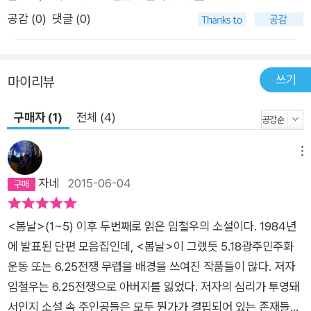
공감 (
0
)
댓글 (0)
쓰기
마이리뷰
구매자 (1)
전체 (4)
메뉴
자네
2015-06-04
<봄날>(1~5) 이후 두번째로 읽은 임철우의 소설이다. 1984년
에 발표된 단편 모음집인데, <봄날>이 그랬듯 5.18광주민주화
운동 또는 6.25전쟁 무렵을 배경을 쓰여진 작품들이 많다. 저자
임철우는 6.25전쟁으로 아버지를 잃었다. 저자의 심리가 투영돼
서인지 소설 속 주인공들은 모두 뭔가가 결핍되어 있는 존재들이