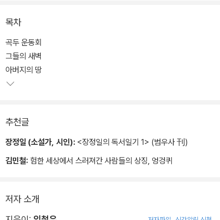
목차
곡두 운동회
그들의 새벽
아버지의 땅
추천글
장정일 (소설가, 시인):
<장정일의 독서일기 1> (범우사 刊)
김민철:
험한 세상에서 스러져간 사람들의 상징, 엉겅퀴
저자 소개
지은이:
임철우
저자파일
신간알림 신청