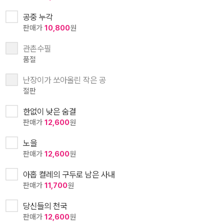
공중 누각
판매가
10,800
원
관촌수필
품절
난장이가 쏘아올린 작은 공
절판
한없이 낮은 숨결
판매가
12,600
원
노을
판매가
12,600
원
아홉 켤레의 구두로 남은 사내
판매가
11,700
원
당신들의 천국
판매가
12,600
원