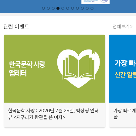
관련 이벤트
전체보기
한국문학 사랑 : 2026년 7월 29일, 박상영 인터
가장 빠르게
뷰 <지푸라기 왕관을 쓴 여자>
합