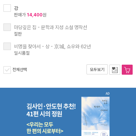
강
판매가
14,400
원
마당깊은 집 - 문학과 지성 소설 명작선
절판
비명을 찾아서 - 상 - 京城, 쇼우와 62년
일시품절
전체선택
모두보기