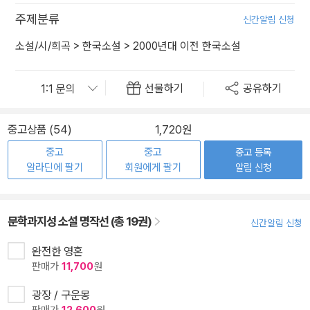
주제분류
신간알림 신청
소설/시/희곡
>
한국소설
>
2000년대 이전 한국소설
선물하기
공유하기
중고상품 (54)
1,720원
중고
중고
중고 등록
알라딘에 팔기
회원에게 팔기
알림 신청
문학과지성 소설 명작선 (총 19권)
신간알림 신청
완전한 영혼
판매가
11,700
원
광장 / 구운몽
판매가
12,600
원