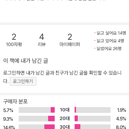
띄운 배는 번번이 가 닿을 곳을 미처 찾지 못하여 갈팡질팡 떠돌기만
하다가 종내는 오던 길로 되돌아와버리곤 했다.
그 동안 써온 것들을 막상 한데 모아놓고 보니 그렇듯 물만 가득히 차
읽고 싶어요 14명
2
4
2
오른 배를 끌고 초라하게 되돌아온 때와 같은 느낌을 지울 수가 없다.
읽고 있어요 4명
100자평
리뷰
마이페이퍼
오직 진실된 삶만이 진실한 목소리를 얻을 수 있을 것이므로, 무엇보
읽었어요 26명
다 스스로에게 떳떳해지도록 애써야 할 터인데도 여전히 그렇지가 못
이 책에 내가 남긴 글
하다. 하지만 이 첫번째 작품집이 내게는 또 하나의 새로운 출항을 꿈
꾸게 할 좋은 계기가 되었으면 하는 바람이다.
로그인하면 내가 남긴 글과 친구가 남긴 글을 확인할 수 있습니
다.
로그인하기
구매자 분포
10대
1.9%
5.7%
20대
4.5%
9.3%
30대
8.0%
14.6%