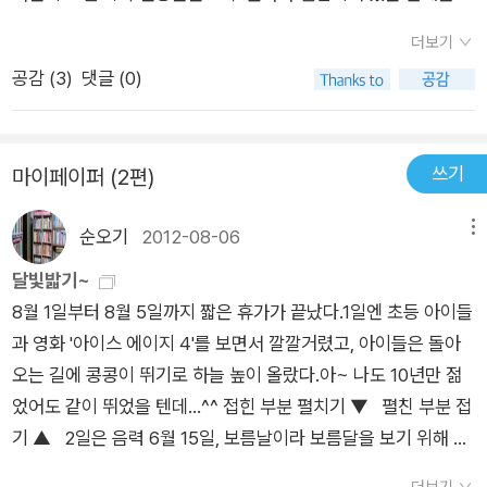
다. 눈에 보이는 것으로는 아버지의 부재가 특히 많고, 보이지 않
더보기
는 것으로는 삶의 이유, 존재 의식, 인정 욕구의 결핍 등이 있다.
공감 (
3
)
댓글 (0)
또 하나, 희망의 결핍. 아래는 읽으면서 대충 정리한 것들. 곡두
운동회 : 6.25전쟁 당시의 이념 갈등. '교문 근처의 노인네들과 아
이들은 운동장 양켠으로 갈라져 있는 두 패의 사람들을, 그리고
쓰기
마이페이퍼 (2편)
그들을 명확하게 두 동강이로 나누어놓은 가느다랗고 길다란 새
끼줄을 먼발치에서 숨을 죽이며 지켜보고 있었다. 그들 모두는 불
순오기
2012-08-06
메뉴
과 서너 시간 전까지만 해도 조성대대로부터 물려받은 이 작은 마
을에서 아침 저녁으로 서로 얼굴을 맞대고 살아온 순박하고 평범
달빛밟기~
할 뿐인 사람들이었다. 그런 사람들을 지금 이 순간 두 개의 전혀
8월 1일부터 8월 5일까지 짧은 휴가가 끝났다.1일엔 초등 아이들
판이한 운명으로 나눠놓은 것이 고작 그 가늘고 볼품없이 만들어
과 영화 '아이스 에이지 4'를 보면서 깔깔거렸고, 아이들은 돌아
진 지푸라기 새끼줄 몇 가닥이었다는 사실은 얼핏 믿기지가 않았
오는 길에 콩콩이 뛰기로 하늘 높이 올랐다.아~ 나도 10년만 젊
다. 그 두 집단의 사람들을 분단시켜놓고 있는 새끼줄과 새끼줄
었어도 같이 뛰었을 텐데...^^ 접힌 부분 펼치기 ▼ 펼친 부분 접
사이의 공간이라고 해야 겨우 스무 발짝도 채 못 되는 거리였지만
기 ▲ 2일은 음력 6월 15일, 보름날이라 보름달을 보기 위해 담
이 순간 그것은 바다보다도 더 까마득하게 멀고먼 거리로 여겨졌
양습지에 갔었다.담양 습지 보호지역에 근무하는 숲해설가의 번