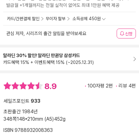
발급월 +1개월까지는 전월 실적이 없어도 최대 1만원 혜택 제공
카드/간편결제 할인
무이자 할부
소득공제 450원
관심 저자, 시리즈의 출간 알림을 받아보세요
신청
알라딘 30% 할인! 알라딘 만권당 삼성카드
카드혜택 15% + 이벤트혜택 15% (~2025.12.31)
8.9
100자평 2편
리뷰 4편
세일즈포인트
933
초판출간 1984년
348쪽
148*210mm (A5)
452g
ISBN 9788932008363