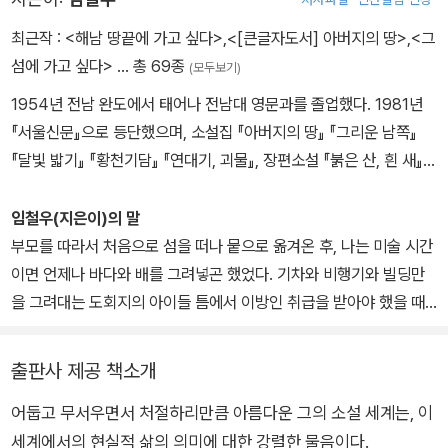
최근작 :
<해남 땅끝에 가고 싶다>
,
<[큰글자도서] 아버지의 땅>
,
<그
섬에 가고 싶다>
… 총 69종
(모두보기)
1954년 전남 완도에서 태어나 전남대 영문과를 졸업했다. 1981년
『서울신문』으로 등단했으며, 소설집 『아버지의 땅』 『그리운 남쪽』
『달빛 밟기』 『황천기담』 『연대기, 괴물』, 장편소설 『붉은 산, 흰 새』
『그 섬에 가고 싶다』 『등대』 『봄날』 『백년여관』 『이별하는 골짜기』
등이 있다. <한국일보 창작문학상> <이상문학상> <대산문학상> <
임철우(지은이)의 말
요산문학상> <단재상> 등을 수상했다.
부모를 따라서 처음으로 섬을 떠나 뭍으로 옮겨온 후, 나는 미술 시간
이면 언제나 바다와 배를 그려넣곤 했었다. 기차와 비행기와 빌딩만
을 그려대는 도회지의 아이들 틈에서 이방인 취급을 받아야 했을 때
마다, 나는 늘 홀로 낙심하여 담 밖을 맴돌며 그들의 성 안으로 들어가
기를 열망하면서도 또 한편으로는 그들이 모르는 혼자만의 세계를 간
출판사 제공 책소개
직하고 있다는 사실이 마치 무슨 은밀한 죄의 기억처럼 내심 자랑스
어둡고 무서우면서 처절하리만큼 아름다운 그의 소설 세계는, 이
럽기도 했었다. 결국 그 어린 시절 미술 시간의 그림 속에서처럼 나는
세계에서의 현실적 삶의 의미에 대한 강렬한 물음이다.
지금껏 늘 혼자서 새로운 출항을 꿈꾸며 커온 셈이지만, 그러나 내가