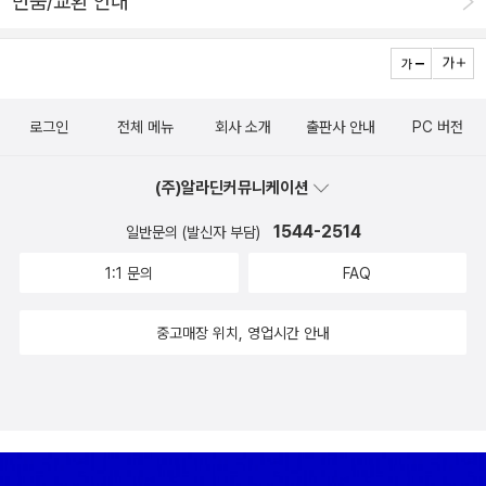
반품/교환 안내
떠졌던 것 같다.그리고 직장생활을 하면서 아리랑, 봄날같은 책을
버린 집 : 바람난 엄마를 죽이고 자살한 아빠. 그리고 옛집을 배회
큐멘터리 같은 소설을 써내기까지...
읽었다. 봄날을 쓰신 임철우 교수님은 은사님이기도 하다. 그분의
하는 나. 그 밤 호롱불을 밝히고 : 전쟁 당시 소개령이 내려진 무
팬이기도 했고 그분의 소설을 좋아했던터라 그분의 수업을 많이
등산 자락. 소개령을 무시하고 남편의 제사를 위해 다시 집에 찾
들었다. 그러면서 개인적으로 얘기할 기회도 여러번 있었는데 그
아든 아낙. 홀로 불을 밝히는 외딴집이 자신의 집이라는 알고 산
로그인
전체 메뉴
회사 소개
출판사 안내
PC 버전
분이 이런 얘길 했었다.80년 광주에서 살아나온 사람들은 부끄
에서 내려온 아들. 그리고 비극적 죽음. 새로운 생명의 탄생. 개
러워 살 수가 없었다고, 나의 친구가, 나의 가족이 죽어갔지만 나
도둑 그물 수박촌 사람들
(주)알라딘커뮤니케이션
는 그곳에서 도망쳐나왔다. 살아있다는게 너무도 부끄러웠다. 그
1544-2514
런 생각이 들어서 도저히 살 수가 없었단다. 그때부터 글을 써야
일반문의 (발신자 부담)
겠다고 생각하셨단다. 그때의 이야기를 밖으로 내어서 이야기해
1:1 문의
FAQ
야 한다고 생각하셨단다. 그것이 산자의 몫이라고.그 말씀이 너무
좋았다.그게 살아있는 사람의 도리라고 생각하는 분들이 있기에
중고매장 위치, 영업시간 안내
우리는 진실을 마주할 수 있었던게 아닌가 생각한다.용산참사나
쌍용자동차노동자들을 위해서 앞으로 나가서 싸우진 않았지만
그분들의 희생을 기억하고 있고 그들의 진실을 왜곡하려는자들
에게 해명을 하려고 한다. 나만이 아니라, 분명 우리 주위의 모든