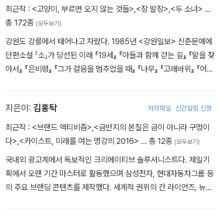
산토굴에서 집필중이다. 출간한 작품은 장편소설 『아제아제 바라아
최근작 :
<고양이, 부르면 오지 않는 것들>
,
<장 발장>
,
<두 소녀>
…
제』, 『해일』, 『동학제』, 『아버지를 위하여』, 『시인의 잠』, 『연꽃바다』,
총 172종
(모두보기)
『해산 가는 길』, 『꿈』, 『사랑』, 『화사』, 『멍텅구리배』, 『물보라』, 『초
강원도 강릉에서 태어나고 자랐다. 1985년 <강원일보> 신춘문예에
의』, 『흑산도 하늘길』, 『추사』, 『다산』, 『원효』, 『항항포포』, 『겨울잠,
단편소설 「소」가 당선된 이래 『19세』 『아들과 함께 걷는 길』 『말을 찾
봄꿈』, 『사람의 맨발』, 『달개비꽃 엄마』가 있으며, 소설집 『한승원 중·
아서』 『은비령』 『그가 걸음을 멈추었을 때』 『나무』 『고래바위』 『어머
단편전집(전7권)』, 『앞산도 첩첩하고』, 『안개바다』, 『미망하는 새』,
니의 이슬털이』 등 ‘자연과 성찰’을 주제로 한 작품으로 독자들의 마
『폐촌』, 『포구의 달』, 『새터말 사람들』, 『희망 사진관』과 시집 『열애
음을 이끌었으며, 많은 작품이 초·중·고등학교 교과서에 수록되어 있
일기』, 『사랑은 늘 혼자 깨어있게 하고』, 『달 긷는 집』, 『사랑하는 나
지은이:
김홍탁
저자파일
신간알림 신청
다. 『수색, 그 물빛 무늬』로 동인문학상, 「은비령」으로 현대문학상,
그네 당신』, 『이별 연습하는 시간』, 『노을 아래서 파도를 줍다』, 『꽃에
『그대, 정동진에 가면』으로 한무숙문학상, 「아비의 잠」으로 이효석문
최근작 :
<브랜드 액티비즘>
,
<금반지의 본질은 금이 아니라 구멍이
씌어 산다』와 산문집 『허무의 바다에 외로운 등불 하나』, 『키 작은 인
학상, 「푸른 모래의 시간」으로 남촌문학상, 『나무』로 녹색문학상, 『삿
다>
,
<카이스트, 미래를 여는 명강의 2016>
… 총 12종
간의 마을에서』, 『푸른 산 흰 구름』, 『바닷가 학교』, 『차 한 잔의 깨달
(모두보기)
포로의 여인』으로 동리문학상과 황순원작가상을 수상했다.
음』, 『강은 이야기하며 흐른다』 등이 있다.
국내외 광고계에서 독보적인 크리에이티브 솔루셔니스트다. 제일기
획에서 오랜 기간 마스터로 활동했으며 삼성전자, 현대자동차그룹 등
의 주요 브랜딩 콘텐츠를 제작했다. 세계적 권위의 칸 라이언즈, 뉴욕
의 원쇼, 영국의 D&AD, 런던 인터내셔널 어워즈, 뉴욕 페스티벌, 애
드페스트, 스파익스 아시아 등 국제 광고제에서 수상했고 심사위원과