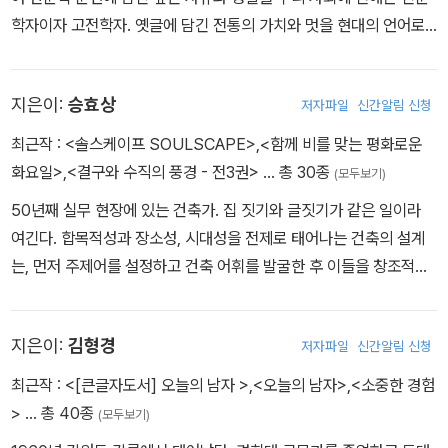
학자이자 고전학자. 옛글에 담긴 전통의 가치와 멋을 현대의 언어로
되살려왔다. 저서로 다산 정약용의 복잡다단한 면모를 복원한 《다산
의 일기장》 《다산선생 지식경영법》, 연암 박지원의 산문을 살핀 《비
지은이:
승효상
저자파일
신간알림 신청
슷한 것은 가짜다》 《오늘 아침, 나는 책을 읽었다》, 18세기 조선 지식
인과 문헌을 파고든 《호저집》 《고전, 발견의 기쁨》 《열여덟 살 이덕
최근작 :
<솔스케이프 SOULSCAPE>
,
<함께 비를 맞는 평화로운
무》 《잊혀진 실학자 이덕리와 동다기》 《미쳐야 미친다》, 한시의 아름
화요일>
,
<결구와 수직의 풍경 - 전3권>
… 총 30종
(모두보기)
다움을 탐구한 《우리 한시 삼백수》 《한시 미학 산책》 등이 있다. 청언
50년째 실무 현장에 있는 건축가. 집 짓기와 글짓기가 같은 일이라
소품집인 《점검》 《습정》 《석복》 《조심》 《일침》, 조선 후기 차 문화
여긴다. 합목적성과 장소성, 시대성을 전제로 태어나는 건축의 설계
사를 총정리한 《한국의 다서》 《새로 쓰는 조선의 차 문화》, 산문집
는, 먼저 주제어를 설정하고 건축 어휘를 발굴한 후 이들을 창조적으
《체수유병집-글밭의 이삭줍기》 《사람을 읽고 책과 만나다》, 어린이
로 서술하는 일이다. 그래서 언어와 문자에 관심이 많아, 건축가로서
를 위한 한시 입문서 《정민 선생님이 들려주는 한시 이야기》 등 다수
는 비교적 많은 책을 펴내기도 했다.
의 책을 지었다. 근래에는 초기 서학 연구에 천착해, 조선에 서학 열풍
지은이:
김형경
저자파일
신간알림 신청
을 불러온 《칠극》, 초기 교회사를 집대성한 《서학, 조선을 관통하다》,
최근작 :
<[큰글자도서] 오늘의 남자 >
,
<오늘의 남자>
,
<소중한 경험
서학 주요 문헌인 《서양 선비, 우정을 논하다》 《역주 눌암기략》 《역
>
… 총 40종
주 송담유록》 등을 펴냈다. 2022년 롯데출판문화대상 대상, 2021년
(모두보기)
한국가톨릭학술상 번역상, 2020년 백남석학상, 2015년 월봉저작