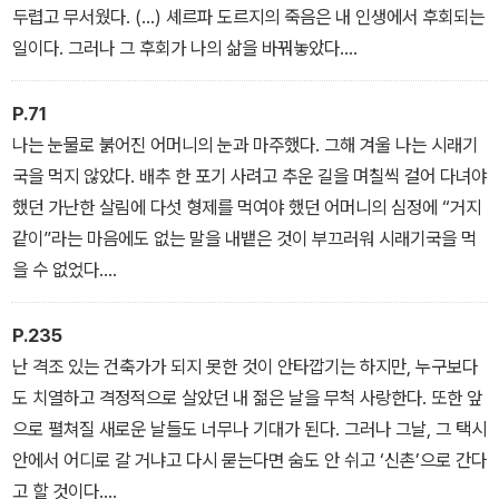
두렵고 무서웠다. (…) 셰르파 도르지의 죽음은 내 인생에서 후회되는
일이다. 그러나 그 후회가 나의 삶을 바꿔놓았다.
- 셰르파 도르지의 죽음(엄홍길 pp.53∼54)
P.71
나는 눈물로 붉어진 어머니의 눈과 마주했다. 그해 겨울 나는 시래기
국을 먹지 않았다. 배추 한 포기 사려고 추운 길을 며칠씩 걸어 다녀야
했던 가난한 살림에 다섯 형제를 먹여야 했던 어머니의 심정에 “거지
같이”라는 마음에도 없는 말을 내뱉은 것이 부끄러워 시래기국을 먹
을 수 없었다.
- 한마디 말 때문에(박동규 p.71)
P.235
난 격조 있는 건축가가 되지 못한 것이 안타깝기는 하지만, 누구보다
도 치열하고 격정적으로 살았던 내 젊은 날을 무척 사랑한다. 또한 앞
으로 펼쳐질 새로운 날들도 너무나 기대가 된다. 그러나 그날, 그 택시
안에서 어디로 갈 거냐고 다시 묻는다면 숨도 안 쉬고 ‘신촌’으로 간다
고 할 것이다.