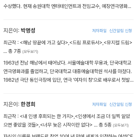
수상했다. 현재 송원대학 엔터테인먼트과 전임교수, 예장연극영화학
원 원장으로 있다.
지은이:
박명성
저자파일
신간알림 신청
최근작 :
<해남 땅끝에 가고 싶다>
,
<드림 프로듀서>
,
<뮤지컬 드림>
… 총 7종
(모두보기)
1963년 전남 해남에서 태어났다. 서울예술대학 무용과, 단국대학교
연극영화과를 졸업하고, 단국대학교 대중예술대학원 석사를 마쳤다.
1982년 극단 동인극장에 입단, 연극 '여자의 창'으로 배우로서 첫발
을 내디뎠다. 이후 현대극장, 마당세실극장을 거치면서 연극 활동을
이어나갔다. 극단 신시의 창단 멤버로, 연출 분야로 활동 영역을 넓혀
지은이:
한경희
저자파일
신간알림 신청
10여 년간 조연출, 무대감독 등을 지냈다. 풍부한 현장 감각을 바탕으
로 미개척 분야였던 프로듀서의 길을 택하여 본격적인 활동을 시작했
최근작 :
<내 인생 후회되는 한 가지>
,
<인생에서 조금 더 일찍 알았
다. 1999년 신시컴퍼니 대표를 맡은 후 신시만의 독창적인 제작 시
으면 좋았을 것들>
,
<너무 늦은 시작이란 없다>
… 총 5종
(모두보기)
스템을 구축했다. 12년 동안 1,600여 회 공연, 200만 명의 관객을
자신의 이름을 브랜드로 창업 10여 년 만에 세계가 인정하는 여성CE