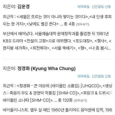
지은이:
김운경
저자파일
신간알림 신청
최근작 :
<세월은 흐르는 것이 아니라 쌓이는 것이다>
,
<내 인생 후회
되는 한 가지>
,
<낮에도 별은 뜬다>
… 총 4종
(모두보기)
부산에서 태어났다. 서울예술대학 문예창작과를 졸업한 뒤 1981년
KBS 드라마 <전설의 고향>으로 데뷔했다. <포도대장>, <형사>, <
한지붕 세가족>, <회전목마>, <서울 뚝배기>, <형>, <나 좀 봅시다
>, <서울의 달>, <옥이이모>, <파랑새는 있다>, <흐린 날에 쓴 편지
>, <도둑의 딸>, <죽도록 사랑해>, <황금사과>, <돌아온 뚝배기>,
지은이:
정경화 (Kyung Wha Chung)
<짝패> 등의 드라마 대본을 썼다. 인물들의 외형적인 성공이나 화려
함 대신 내면의 고통을 그리는 데 관심이 많으며, 시대에 맞는 캐릭터
저자파일
신간알림 신청
를 현실적으로 표현하는 데 강한 작가로 평가받는다. '드라마는 쌀집
최근작 :
<정경화 - 콘 아모레 (바이올린 소품집) [UHQCD]>
,
<생상
아저씨랑 콩나물 파는 아줌마랑 연애하는 거야'라는 지론에서 알 수
스 : 죽음의 무도 & 관현악 작품집 [SHM-CD]>
,
<프랑크 & 드뷔시 :
있듯 서민드라마의 형식 안에 인간의 희로애락을 담는 것에 관심이
바이올린 소나타 [SHM-CD]>
… 총 132종
(모두보기)
많다. 지은 책으로는 TV 단편극 대본을 모은 『낮에도 별은 뜬다』가
바이올리니스트. 열두 살 때인 1960년 줄리어드 음악원에 입학, 196
있다.