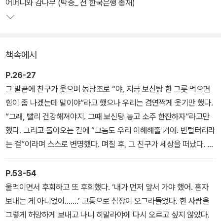
릇(전무송), 의대생 시절 몸이 안 좋다는 아버지의 말씀을 과로 탓으
어머니와 감나무 (박승_ 전 한국은행 총재)
로 넘겼던 일(박경철), 해외 학회에 참석할 때마다 후회되는 영어 공
부(정민), 평생 주도권을 빼앗긴 신혼 첫날밤의 폭음(승효), 아내와
아이를 저버리고 가정을 박차고 나온 일(조영남)….
책속에서
평생 가슴을 치는 후회로 남아 있는 일도 있고, 인생의 작은 해프닝으
P.26-27
로 웃어넘길 일도 있으며, 언젠가는 해내고 싶은 일도 있다. 50가지
그 말끝에 친구가 웃으며 농담조로 “야, 지금 보신탕 한 그릇 먹으면
의 각기 다른 후회지만 공통점은 있다. 바로 누구보다 열정적으로, 치
힘이 좀 나겠는데 말이야”라고 했으나 우리는 겸연쩍게 웃기만 했다.
열하게 살아왔기에 가슴에 남아 있는 후회라는 것이다. 사랑하지 않
“그래, 빨리 건강해져야지. 그때 보신탕 놓고 소주 한잔하자”라고만
은 인생, 기억하지 못하는 날들엔 후회 또한 남지 않기 때문이다.
했다. 그리고 돌아오는 길에 “그놈도 우리 이해해줄 거야. 빈털터리라
는 걸”이라며 스스로 변명했다. 며칠 후, 그 친구가 세상을 떠났다. 그
<내 인생 후회되는 한 가지>는 50명의 저자뿐 아니라 책을 읽는 독
날 이후 한동안 밖에 나오지 못하고 ‘보신탕 한 그릇 사주지도 못한 못
자 모두에게 보내는 안부 인사이다. "열심히 살아온 내 인생아, 잘 지
난 놈이 무슨 친구라 할 수 있는가!’ 자책했다.
P.53-54
내고 있니? 함께 걸어와준 내 인생아, 참 고맙다."
- 보신탕 한 그릇(전무송 pp.26∼27)
울먹이면서 후회하고 또 후회했다. ‘내가 먼저 앞서 가야 했어. 혼자
보내는 게 아니었어…….’ 고통으로 심장이 오그라들었다. 한 사람을
그렇게 허망하게 보내고 나니 히말라야에 다시 오르고 싶지 않았다.