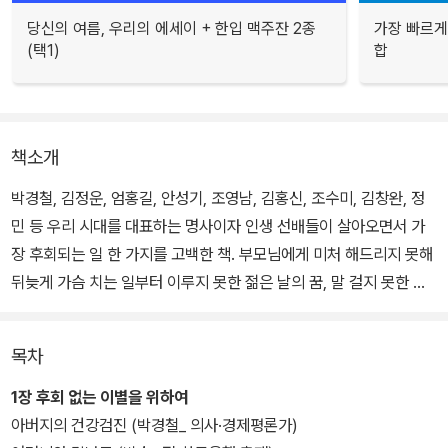
당신의 여름, 우리의 에세이 + 한입 맥주잔 2종
가장 빠르게
(택1)
합
책소개
박경철, 김정운, 엄홍길, 안성기, 조영남, 김홍신, 조수미, 김창완, 정
민 등 우리 시대를 대표하는 명사이자 인생 선배들이 살아오면서 가
장 후회되는 일 한 가지를 고백한 책. 부모님에게 미처 해드리지 못해
뒤늦게 가슴 치는 일부터 이루지 못한 젊은 날의 꿈, 말 걸지 못한 첫
사랑, 일에 빠져 사느라 놓친 가족과 친구 등 누구나 겪을 법한, 그래
서 더욱 마음을 울리는 이야기를 담고 있다.
목차
살면서 가장 후회되는 일 한 가지를 꼽으라면 우리는 무엇을 이야기
1장 후회 없는 이별을 위하여
할까? 가난하던 젊은 날 아픈 친구에게 사주지 못했던 보신탕 한 그
아버지의 건강검진 (박경철_ 의사·경제평론가)