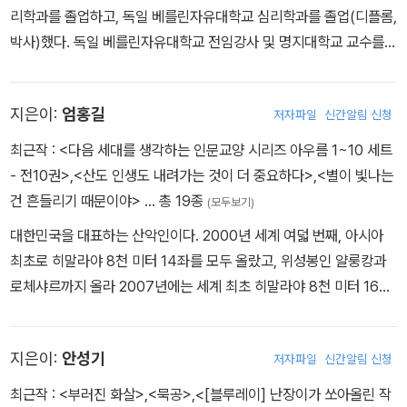
리학과를 졸업하고, 독일 베를린자유대학교 심리학과를 졸업(디플롬,
박사)했다. 독일 베를린자유대학교 전임강사 및 명지대학교 교수를
역임했으며, 일본 교토사가예술대학 단기대학부에서 일본화를 전공
했다. 2016년 한국으로 돌아와 여수 끝 섬에 살면서 그림 그리고, 글
지은이:
엄홍길
저자파일
신간알림 신청
쓰고, 가끔 작은 배를 타고 나가 눈먼 고기도 잡는다. 베스트셀러 『창
조적 시선』, 『에디톨로지』를 비롯해 『바닷가 작업실에서는 전혀 다른
최근작 :
<다음 세대를 생각하는 인문교양 시리즈 아우름 1~10 세트
시간이 흐른다』, 『가끔은 격하게 외로워야 한다』, 『나는 아내와의 결
- 전10권>
,
<산도 인생도 내려가는 것이 더 중요하다>
,
<별이 빛나는
혼을 후회한다』, 『남자의 물건』, 『노는 만큼 성공한다』 등을 집필했
건 흔들리기 때문이야>
… 총 19종
(모두보기)
다.
대한민국을 대표하는 산악인이다. 2000년 세계 여덟 번째, 아시아
최초로 히말라야 8천 미터 14좌를 모두 올랐고, 위성봉인 얄룽캉과
로체샤르까지 올라 2007년에는 세계 최초 히말라야 8천 미터 16좌
완등이라는 대기록을 달성했다. 사람들은 그의 성공을 기억하지만 엄
홍길 대장이 소중하게 생각하는 것은 열여덟 번의 실패다. 서른여덟
지은이:
안성기
저자파일
신간알림 신청
번 8천 미터 봉우리를 오르는 동안, 수없이 좌절하고 실패했으며 열
명의 동료를 잃어야 했다. 하지만 그러한 실패 덕분에 오히려 목표에
최근작 :
<부러진 화살>
,
<묵공>
,
<[블루레이] 난장이가 쏘아올린 작