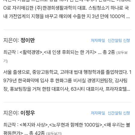
기록한 뮤지컬 '맘마미아!'를 비롯해 국내 대형 뮤지컬 사상 최장기 공
O로 자리매김한 (주)한경희생활과학의 대표. 스팀청소기 하나로 국
연에 성공한 '아이다', 차범석의 '산불'을 뮤지컬화한 '댄싱 섀도우', 조
내 가전업계의 지형을 바꾸고 해외에 수출한 지 3년 만에 1000억 원
정래의 대하소설 '아리랑', 한국 뮤지컬의 미래를 책임질 배우와 관객
의 누적 매출을 기록하기까지, '작은 기적'이라는 박수와 환호 속엔 상
을 개발한 '빌리 엘리어트', '마틸다' 등 초대형 뮤지컬 기획, 제작에 탁
상 이상의 도전이 있었다. 2008년 <월스트리트 저널> '주목해야 할
월한 능력을 발휘하여 신시컴퍼니를 뮤지컬의 중심으로 자리매김하
지은이:
정이만
저자파일
신간알림 신청
여성CEO 50인'으로, 미국 경제 전문지 <포춘>의 '2009 가장 영향
게 했다. 또한, 연극과 뮤지컬, 두 장르를 넘나드는 국내 유일한 프로
력 있는 여성 서밋'에 초청받는 등 글로벌 여성 CEO로서 입지를 다져
최근작 :
<활력경영>
,
<내 인생 후회되는 한 가지>
… 총 2종
듀서로서, 연극 '레드', '대학살의 신', '렛미인', '더 플레이 댓 고우즈
(모두보
가고 있는 대표적인 중소기업인. 현재 미국과 중국 현지화에도 성공
롱' 등 해외 화제작과 연극 '산불', '푸르른 날에', '아버지와 나와 홍매
기)
하면서 세계적인 건강생활가전 전문기업으로 발돋움하고 있다. 콤플
와' 등 창작극을 고루 선보이며 기초예술 발전을 위해 노력하고 있다.
서울 출생으로, 중앙고등학교, 고려대 법대 행정학과를 졸업하였다. 1
렉스 투성이였던 자신의 약점을 오히려 사업 아이템으로, 아웃사이더
오늘의 젊은예술가상(문화관광부 장관상), 대한민국 문화예술상(대
979년 한국화약에 입사 후 한화그룹 비서실 경영지원팀장, 감사팀
기질을 오기와 투지로 해 '새로운 발상'으로 성공시킨 한경희식 비즈
통령상) 및 옥관문화훈장을 수훈하고, 2014년 프로듀서로는 최초로
장, 홍보팀장을 거쳐 한컴 대표이사, 63시티 대표이사, 프라자호텔
니스는 호·불황에 흔들리지 않는 '지속가능한' 21세기 경영의 모델이
이해랑연극상을 수상했다. 2015년 광주 하계유니버시아드대회 개.
대표이사를 역임하였다.
될 만한다. 실상 그녀는 내로라하는 마케팅 전문가이자 치밀한 비즈
폐회식 총감독, 2017년 FIFA U-20 월드컵 개막식 총감독을 했다.
니스 전략가로서 새로운 리더십의 모범이 되고 있다. 저서로『청소 안
저서로 『뮤지컬 드림』(2009), 『세상에 없는 무대를 만들다』(2012),
지은이:
이정우
저자파일
신간알림 신청
하는 여자』,『너무 늦은 시작이란 없다』가 있다.
『이럴 줄 알았다』(2016)가 있다.
최근작 :
<복지와 사상>
,
<노무현과 함께한 1000일>
,
<왜 우리는 불
평등한가>
… 총 42종
(모두보기)