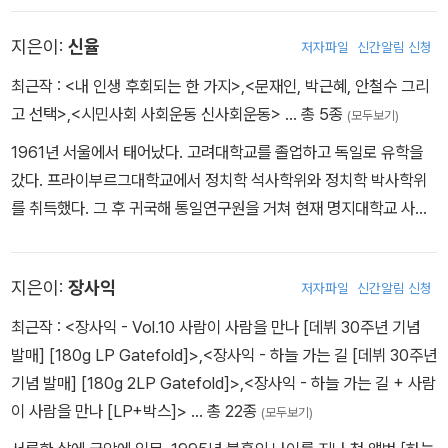
레’ 시리즈를 기획하여 대중들에게 ‘발레란 쉽고 재미있는 공연예
지은이:
신율
저자파일
신간알림 신청
술’임을 각인시켰고, 유리 그리가로비치, 장-크리스토프 마이요 같은
세계적인 거장들과의 작업을 통해 「호두까기 인형」, 「백조의 호수」,
최근작 :
<내 인생 후회되는 한 가지>
,
<문재인, 박근혜, 안철수 그리
「로미오와 줄리엣」, 「신데렐라」 등을 레퍼토리화했다. 또한 적극적인
고 선택>
,
<시민사회 사회운동 신사회운동>
… 총 5종
(모두보기)
단원의 매니지먼트를 통해 국내 무용계 최초의 스타 마케팅을 정착함
1961년 서울에서 태어났다. 고려대학교를 졸업하고 독일로 유학을
으로써 한국 발레가 오늘날 인기 장르로 자리 잡는 데 큰 역할을 했다.
갔다. 프라이부르그대학교에서 정치학 석사학위와 정치학 박사학위
2004년에는 정동극장 극장장으로 임명되어 정동극장이 고유의 색
를 취득했다. 그 후 귀국해 통일연구원을 거쳐 현재 명지대학교 사회
깔을 드러내는 공연예술의 중심지로 부상하는 데 기여했다. 다시 국
과학대학 정치외교학과 정교수로 재직하고 있다. KBS <생방송 심야
립발레단의 수장으로 돌아온 지금 국립발레단의 세계화, 명품화, 대
토론>과 CBS 라디오 <시사자키>를 진행했고, 현재 KBS 라디오 <
중화라는 기치로 세계적인 발레단으로의 새로운 도약을 꿈꾸고 있다.
지은이:
장사익
저자파일
신간알림 신청
오늘과 내일>과 TV조선 <신율의 대선열차>를 진행하고 있다. 매경
이코노미 <신율의 정치읽기>와 주간 경향 <신율의 눈>을 연재하고
최근작 :
<장사익 - Vol.10 사람이 사람을 만나 [데뷔 30주년 기념
있다.
발매] [180g LP Gatefold]>
,
<장사익 - 하늘 가는 길 [데뷔 30주년
기념 발매] [180g 2LP Gatefold]>
,
<장사익 - 하늘 가는 길 + 사람
이 사람을 만나 [LP+박스]>
… 총 22종
(모두보기)