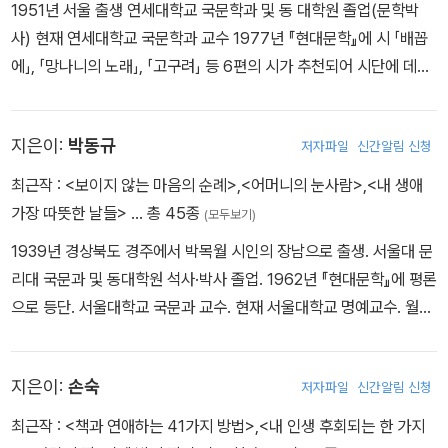
1951년 서울 출생 연세대학교 국문학과 및 동 대학원 졸업(문학박
눔플러스〉 총재, 생명존중을 위한 <한국자살예방협회> 이사장, 사회
사) 현재 연세대학교 국문학과 교수 1977년 『현대문학』에 시 「배꼽
통합을 위한 <신간회 및 민세 안재홍 기념사업회> 회장, 몸의 행복을
에」, 「망나니의 노래」, 「고구려」 등 6편의 시가 추천되어 시단에 데뷔
위한 〈통곡물자연식운동본부〉 상임대표, <노르딕워킹 I.K> 총재 등
1989년 『문학사상』에 장편소설 「권태」를 발표하여 소설가로도 데뷔
다양한 사회운동을 하고 있다. MBC TV 〈이경규가 간다-양심냉장
2017년 9월 5일 타계 주요 작품 － 문학이론서 『윤동주 연구』, 『상
고〉, KBS1 라디오 〈안녕하십니까, 강지원입니다〉, EBS TV 〈선택,
지은이:
박동규
저자파일
신간알림 신청
징시학』, 『카타르시스란 무엇인가』, 『문학과 성』, 『시학』, 『삐딱하게
화제의 인물〉, WBC 라디오 〈좋은 세상 만들기, 강지원입니다〉, KTV
보기』, 『연극과 놀이 정신』, 『마광수 문학론집』 외 － 시집 『가자 장
최근작 :
<보이지 않는 마음의 순례>
,
<어머니의 눈사람>
,
<내 생애
〈강지원의 정책데이트〉, EBS 라디오 〈강지원의 특별한 만남〉, YTN
미여관으로』, 『일평생 연애주의』, 『빨가벗고 몸 하나로 뭉치자』, 『천
가장 따뜻한 날들>
… 총 45종
라디오 〈강지원의 출발 새아침〉, SBS 〈TV컬럼〉, MBC TV <5시 이
(모두보기)
국보다 지옥』, 『사랑의 슬픔』, 『모든 것은 슬프게 간다』, 『야하디 얄라
브닝뉴스>, YTN 라디오 〈강지원의 뉴스 정면승부>, EBS TV <교
1939년 경상북도 경주에서 박목월 시인의 장남으로 출생. 서울대 문
숑』 외 － 에세이집 『나는 야한 여자가 좋다』, 『생각』, 『나는 헤픈 여
육대토론>, KBS TV <제보자들> 등 많은 방송활동을 했다.
리대 국문과 및 동대학원 석사·박사 졸업. 1962년 『현대문학』에 평론
자가 좋다』, 『나의 이력서』, 『스물 즈음』, 『사라를 위한 변명』, 『자유
으로 등단. 서울대학교 국문과 교수. 현재 서울대학교 명예교수. 월간
가 너희를 진리케 하리라』, 『사랑받지 못하여』, 『열려라 참깨』, 『더럽
시 전문지 《심상》의 편집고문. 저서로 『현대 한국소설의 성격 연구』,
게 사랑하자』 외 － 소설 『권태』, 『광마일기(狂馬日記)』, 『즐거운
『한국 현대소설의 비평적 분석』, 『현대 한국 문제 작품 분석』, 『전후
사라』, 『청춘』, 『별것도 아닌 인생이』, 『아라베스크』, 『상상놀이』, 『인
지은이:
손숙
저자파일
신간알림 신청
한국소설의 연구』 등의 논문집과, 문장론집 『글쓰기를 두려워 말라』,
생은 즐거워』, 『유혹』, 『광마잡담』, 『나는 너야』 외 － 인문교양서
수필집으로 『별을 밟고 오는 영혼』, 『당신이 고독할 때』, 『인간은 혼
최근작 :
<책과 연애하는 41가지 방법>
,
<내 인생 후회되는 한 가지
『비켜라 운명아, 내가 간다』, 『인간론』, 『사랑학 개론』, 『마광수의 인
자서 살 수 없다』, 『오늘, 당신이라 부를 수 있는 행복』, 『사랑하는 나