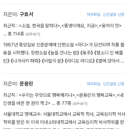
『바람으로 그린 그림』, 2023년 장편소설 『죽어나간 시간을 위한 애
정받아 성악가에게 큰 영광인 ‘푸치니상’을 수상했다. 사회공헌활동
도』를 발표하며 상처를 끌어안는 사랑의 향기를 전했다. 그 외에도
지은이:
구효서
저자파일
신간알림 신청
에도 많은 관심을 기울이고 있다. 2010년 대한적십자사 친선대사로
『삼국지』 『수호지』 등의 중국 고전 평역서와 『겪어보면 안다』 『자박
임명되어 소외 계층을 돕기 위해 자선공연을 진행해 출연료 전액을
최근작 :
<소설, 한국을 말하다>
,
<통영이에요, 지금>
,
<웅어의 맛>
자박 걸어요』 『하루사용설명서』 『인생견문록』 『인생사용설명서』 『인
기부하였다. 그 밖에도 동물에 대한 관심과 보호를 위해서도 앞장서
… 총 114종
생사용설명서 두 번째 이야기』 『그게 뭐 어쨌다고?』 『인생을 맛있게
(모두보기)
고 있다. 동물보호단체인 ‘카라’ 의료봉사대에 자원하여 명예이사가
사는 지혜』 등의 에세이, 시집 『한 잎의 사랑』 동화 『수업이 끝나면 미
1987년 중앙일보 신춘문예에 단편소설 <마디>가 당선되며 작품 활
되었고, 꾸준히 동물보호를 위한 기부와 여러 활동을 이어나가는 중
래로 갈 거야』 등 140여 권의 책을 출간하면서 신념 있는 삶을 살아
동을 시작했다. 장편소설 《늪을 건너는 법》 《동주》 《랩소디 인 베를
이다.
가는 기쁨을 독자들과 함께 나누고 있다.
린》 《나가사키 파파》 《비밀의 문》 《라디오 라디오》 《옆에 앉아서 좀
울어도 돼요?》 《빵 좋아하세요?》 《통영이에요 지금》, 소설집 《웅어
의 맛》 《아닌 계절》 《별명의 달인》 《저녁이 아름다운 집》 《시계가 걸
지은이:
문용린
저자파일
신간알림 신청
렸던 자리》 《아침 깜짝 물결무늬 풍뎅이》, 산문집 《인생은 깊어간다》
《인생은 지나간다》 《소년은 지나간다》가 있다. 이상문학상, 한국일
최근작 :
<우리는 무엇으로 행복해지나>
,
<문용린의 행복교육>
,
<내
보문학상, 이효석문학상, 황순원문학상, 대산문학상, 동인문학상 등
인생을 바꾼 한 권의 책 2>
… 총 77종
(모두보기)
을 수상했다.
서울대학교 명예교수. 서울대학교에서 교육학 학사, 교육심리학 석사
학위를 받은 뒤 미국 미네소타대학교에서 교육심리학 박사학위를 받