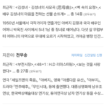
화배우로서 이름을 널리 알렸지만, 극작가 및 연극 연출가로도 활발
최근작 :
<김성녀 - 김성녀의 사모곡 (思母曲)>
,
<벽 속의 요정>
,
<
하게 활동했다. 교사 극단 ‘상황’, 놀이패 ‘한두레’, 극단 ‘연우무대’를
배우 김성녀의 마음을 전하는 선물 손뜨개>
… 총 14종
(모두보기)
거쳐 전통 연희의 현대적 수용과 민족극 수립을 목표로 1986년 극단
1950년 서울에서 극작가이자 연출가인 아버지 김향과 국극 배우인
‘아리랑’을 창단했다. 연극 「아리랑」(1986), 「갑오세 가보세」(198
어머니 박옥진 사이에서 5녀 1남 중 장녀로 태어났다. 다섯 살 무렵부
8), 「인동초」(1988), 「점아 점아 콩점아」(1990), 「격정만리」(199
터 어머니의 아역으로 무대에 오르기 시작하였고, 가야금 병창 인간
1), 「유랑의 노래」(1998), 「우루왕」(2000) 등의 각본을 쓰고 연출하
문화재인 박귀희 선생 문하에서 사사받았다. 1976년 극단 「민예」의
였으며, 창극 「금수궁가」(1988), 「흥보전」(2021) 등의 각본과 연출,
[한네의 승천]에 여주인공으로 발탁되면서 연극 무대에 정식으로 데
영화 <서편제>의 시나리오를 담당하였다. 2000~2005년 국립중앙
지은이:
전무송
저자파일
신간알림 신청
뷔, 이후 뮤지컬, 드라마, 영화 등 다양한 무대에서 탄탄한 연기력을
극장장을 지냈고, 2006년 제42대 문화관광부 장관에 취임했다. 이
펼쳐 배우 김성녀로서의 진면목을 보여주었다. 남편인 연출가 손진책
최근작 :
<부전시장>
,
<48+1 : H.D 리마스터링>
,
<보는 것을 사랑
후 세종문화회관 이사장, 마포문화재단 이사장 등을 역임했다. 저서
씨와 함께 1986년 극단 「미추」를 창단하고 우리나라 전통 연희를 바
한다>
… 총 27종
로는 『꿈꾸는 광대』, 『恨: 김명곤의 광대기행』 등이 있다.
(모두보기)
탕으로 한 '마당놀이'라는 새로운 형식의 연극을 선보여 연극계의 새
연극 「세일즈맨의 죽음」, 「아버지」, 영화 「아름다운 유산」, 「아부지」,
바람을 불러일으켰다. 2015년 현재 중앙대학교 예술대학 전통 예술
드라마 「천추태후」, 「무인시대」 등에 출연했다. 대종상영화제 남우조
학부 교수이며, 「국립창극단」예술 감독인 그녀는 연기에 온 인생을 건
연상, 한국백상예술대상 연기상, 동아연극상 남자 연기상 등을 수상
우리 시대의 진정한 '배우'이다.
했다.