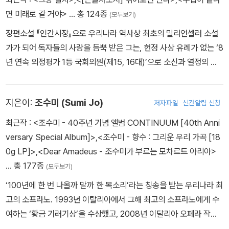
면 미래로 갈 거야>
… 총 124종
(모두보기)
장편소설 『인간시장』으로 우리나라 역사상 최초의 밀리언셀러 소설
가가 되어 독자들의 사랑을 듬뿍 받은 그는, 헌정 사상 유례가 없는 ‘8
년 연속 의정평가 1등 국회의원(제15, 16대)’으로 소신과 열정의 삶
을 펼쳤다. 이후 건국대 석좌교수로 후학을 양성하며 집필활동에 복
귀했다. 현재 민주시민정치아카데미 원장, 평화재단 고문, 동서문학
지은이:
조수미 (Sumi Jo)
저자파일
신간알림 신청
상 운영위원장, 홍상문화재단 이사장으로 활동하고 있다. 충남 공주
에서 태어나 논산에서 성장했으며 건국대 국문과를 졸업하고 동대학
최근작 :
<조수미 - 40주년 기념 앨범 CONTINUUM [40th Anni
원에서 문학박사 및 명예정치학박사 학위를 받았다. 1976년 《현대
versary Special Album]>
,
<조수미 - 향수 : 그리운 우리 가곡 [18
문학》으로 등단한 이후 『인간시장』 『칼날 위의 전쟁』 『바람 바람 바
0g LP]>
,
<Dear Amadeus - 조수미가 부르는 모차르트 아리아>
람』 『내륙풍』 『난장판』 『풍객』 『대곡』 등으로 대한민국에 소설 폭풍
… 총 177종
(모두보기)
을 일으키며 한국소설문학상, 소설문학작품상을 수상했고, 우리 민족
‘100년에 한 번 나올까 말까 한 목소리’라는 칭송을 받는 우리나라 최
의 자존심을 높이는 대하역사소설 『김홍신의 대발해』(전10권)를 발
고의 소프라노. 1993년 이탈리아에서 그해 최고의 소프라노에게 수
표해 통일문화대상과 현대불교문학상을 수상했다. 2015년 장편소설
여하는 ‘황금 기러기상’을 수상했고, 2008년 이탈리아 오페라 작곡
『단 한 번의 사랑』으로 한국문학상을 수상했고, 2017년 장편소설
가 푸치니를 널리 알리고 이탈리아 오페라 보급에 공헌한 공로를 인