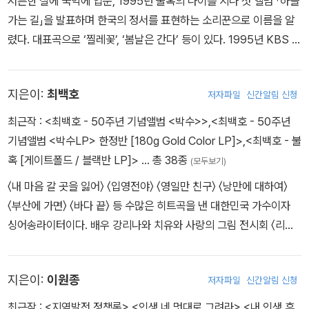
서른한 살에 국악에 입문, 1995년 불혹의 나이를 지나 첫 앨범 「하늘
가는 길」을 발표하며 한국의 정서를 표현하는 소리꾼으로 이름을 알
렸다. 대표곡으로 ‘찔레꽃’, ‘봄날은 간다’ 등이 있다. 1995년 KBS 국
악대상 대통령상, 2006년 국회 대중문화, 미디어 대상 국악상을 수
상했다.
지은이:
최백호
저자파일
신간알림 신청
최근작 :
<최백호 - 50주년 기념앨범 <박수>>
,
<최백호 - 50주년
기념앨범 <박수LP> 한정반 [180g Gold Color LP]>
,
<최백호 - 불
혹 [게이트폴드 / 블랙반 LP]>
… 총 38종
(모두보기)
〈내 마음 갈 곳을 잃어〉 〈입영전야〉 〈영일만 친구〉 〈낭만에 대하여〉
〈부산에 가면〉 〈바다 끝〉 등 수많은 히트곡을 낸 대한민국 가수이자
싱어송라이터이다. 배우 강리나와 치유와 사랑의 그림 전시회 〈리즌
RISEN〉과 작가 콰야와 콜라보 한 〈희미해졌거나 사라져버린 것들에
대하여〉 전시회를 가졌으며 데뷔 40주년을 기념한 앨범 〈불혹〉과 후
지은이:
이원종
저자파일
신간알림 신청
배 가수들과 함께 일렉트로 팝, 힙합의 장르를 시도한 앨범 〈찰나〉가
있다. 〈MBC 10대 가수상〉 〈KBS 가요대상 남자가수상〉 〈KBS 가요
최근작 :
<지역발전 정책론>
,
<인생 네 멋대로 그려라>
,
<내 인생 후