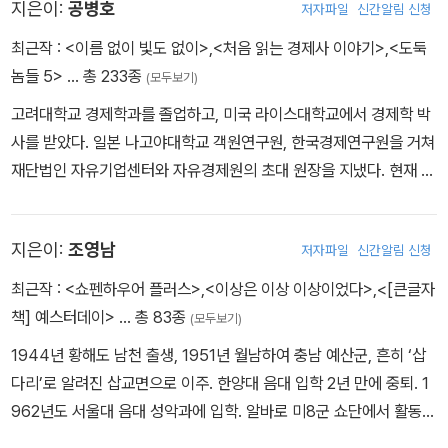
지은이:
공병호
저자파일
신간알림 신청
경제에 대한 전망을 발표하며 유명세를 얻었다. 그로 인해 증권업계
불어 좋은 날>을 계기로 새로운 발판을 마련한다. 이 영화에서 수준
인사가 아님에도 한국거래소와 증권사 사장단이 수여하는 제1회 증
최근작 :
<이름 없이 빛도 없이>
,
<처음 읽는 경제사 이야기>
,
<도둑
높은 연기를 선보인 그는 끊임없는 노력에 의한 탁월한 연기력으로
권선물인상을 수상하기도 했다. 2006년에는 의사로서의 경험을 담
놈들 5>
… 총 233종
한국 영화의 전성기를 이끌어가는 주역으로 급부상했다. <만다라>,
(모두보기)
은 에세이 《시골의사의 아름다운 동행》을 발표해 베스트셀러가 되었
<적도의 꽃>, <고래사냥> ,<깊고 푸른 밤>, <겨울 나그네>, <기쁜
고려대학교 경제학과를 졸업하고, 미국 라이스대학교에서 경제학 박
으며, 드라마 〈뉴하트〉의 소재가 되어 큰 반향을 불러일으켰다. 그후
우리 젊은 날>, <칠수와 만수> 등 그의 출연작 대부분이 80년대 대
사를 받았다. 일본 나고야대학교 객원연구원, 한국경제연구원을 거쳐
집필한 《시골의사의 부자경제학》, 《착한 인생 당신에게 배웁니다》,
표적 흥행영화로 손꼽힐 만큼 안성기는 흥행보증수표로 자리매김했
재단법인 자유기업센터와 자유경제원의 초대 원장을 지냈다. 현재 공
《시골의사 박경철의 자기혁명》은 출간과 동시에 모두 베스트셀러가
다. 82년에 배창호 감독의 <꼬방동네 사람들>을 찍다가 오소영을 만
병호연구소 소장으로 활동하고 있다. 세상에 대한 전방위적 지식과
되었다. 그 즈음 연간 200~300회씩 행해진 그의 강연과 칼럼은 대
나 결혼, 두 아들 다빈, 필립을 두었다. 연예인으로는 보기 드물게 사
높은 탐구의식을 기반으로 자기계발, 기업가 연구, 기업흥망사, 사회
중에게 큰 호응을 얻으면서 후일 ‘청춘콘서트’로 이어졌고, 전국을 뜨
생활에서도 스캔들 한번 없는 모범적인 가장으로서, 그는 겹치기 출
지은이:
조영남
저자파일
신간알림 신청
평론, 서양고전, 성경, 탈무드 등 다양한 주제로 집필 영역을 확장하면
겁게 달구었던 ‘청춘콘서트’는 2012년 이후 우리 사회에 중요한 하나
연이나 다작은 절대 금물로 여겼다. 90년대에 들어 그는 <남부군>,
서 열정적인 저작과 강연 활동을 해온 저자는 100여 권이 넘는 책을
최근작 :
<쇼펜하우어 플러스>
,
<이상은 이상 이상이었다>
,
<[큰글자
의 문화적 현상이 되기도 했다. 그외 공익단체 및 기업의 이사회에 참
<베를린 리포트>, <하얀전쟁>, <태백산맥>, <아름다운 시절> 등
집필해왔다. 『한국경제의 권력이동』, 『시장경제란 무엇인가』, 『시장
책] 예스터데이>
… 총 83종
여해 다양한 사회활동을 하고 있으며, 최근에는 그리스 문명 기행을
(모두보기)
작품성있는 영화에서 탁월한 연기력을 선보였을 뿐만 아니라, <투캅
경제와 그 적들』로 3년 연속 ‘자유경제출판문화상’을 수상하기도 했
하면서 문명 탐험서 《문명의 배꼽, 그리스》를 출간하여 르네상스적
1944년 황해도 남천 출생, 1951년 월남하여 충남 예산군, 흔히 ‘삽
스> ,<박봉곤 가출사건>, <인정사정 볼 것 없다> 등의 영화에도 출
다. 최근에는 『김재철 평전』, 『이용만 평전』 등으로 인물 평전의 새로
인간으로서의 다양한 면모를 보여주고 있다. 블로그 blog.naver.co
다리’로 알려진 삽교면으로 이주. 한양대 음대 입학 2년 만에 중퇴. 1
연하며 연기변신에 도전했다. 진지한 연기 외에 <개그맨>, <투캅스>
운 지평을 열고 있으며, 최근작은 『무기가 되는 독서』, 『불안한 평화』,
m/donodonsu 트위터 twitter.com/chondoc
962년도 서울대 음대 성악과에 입학. 알바로 미8군 쇼단에서 활동하
에서 보여준 코메디 연기 역시 일품이라는 평을 받았다. 2000년대에
『크리스천의 자기경영』, 『다시 쓰는 자기경영노트』 등이 있다.
다 쎄시봉에서 대중음악계 스타로 등극. 서울대 음대 명예 졸업장을
도 <흑수선>, <무사>, <실미도> 등의 대작영화에 출연하며 꾸준한