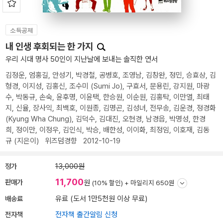
소득공제
내 인생 후회되는 한 가지
우리 시대 명사 50인이 지난날에 보내는 솔직한 연서
김정운
,
엄홍길
,
안성기
,
박경철
,
공병호
,
조영남
,
김창완
,
정민
,
승효상
,
김
형경
,
이지성
,
김홍신
,
조수미 (Sumi Jo)
,
구효서
,
문용린
,
강지원
,
마광
수
,
박동규
,
손숙
,
윤후명
,
이윤택
,
한승원
,
이순원
,
김홍탁
,
이만열
,
최태
지
,
신율
,
장사익
,
최백호
,
이원종
,
김명곤
,
김성녀
,
전무송
,
김운경
,
정경화
(Kyung Wha Chung)
,
김덕수
,
김대진
,
오현경
,
남경읍
,
박명성
,
한경
희
,
정이만
,
이정우
,
김인식
,
박승
,
배한성
,
이이화
,
최정임
,
이호재
,
김동
규
(지은이)
위즈덤경향
2012-10-19
정가
13,000원
11,700
판매가
원
(10% 할인) +
마일리지 650원
배송료
유료 (도서 1만5천원 이상 무료)
전자책
전자책 출간알림 신청