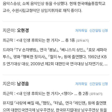
음악스승상, 쇼메 음악인상 등을 수상했다. 현재 한국예술종합학교
교수, 수원시립교향악단 상임지휘자로 재직 중이다.
지은이:
오현경
저자파일
신간알림 신청
최근작 :
<내 인생 후회되는 한 가지>
… 총 1종
(모두보기)
드라마 「TV 손자병법」, 연극 「봄날」, 「베니스의 상인」, 「호모 세파라
투스」, 영화 「행복한 장의사」, 「혈의 누」 등에 출연했다. 1992년 KB
S 연기대상 대상, 2009년 제2회 대한민국 연극대상 남자연기상, 20
11년 서울시 문화상을 수상했다.
지은이:
남경읍
저자파일
신간알림 신청
최근작 :
<내 인생 후회되는 한 가지>
,
<쟁이>
… 총 2종
(모두보기)
뮤지컬 「사랑에 빠질 때」,「햄릿」, 「터널」, 연극 「레인맨」 등에 출연했
으며 대한민국연극제 남우주연상, 한국뮤지컬대상 남우주연상 등을