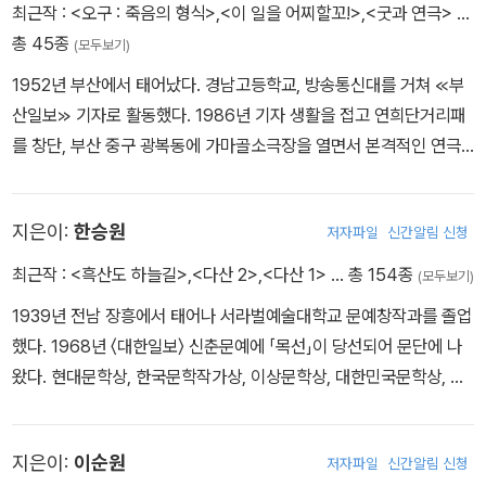
『가장 멀리 있는 나』 『새의 말을 듣다』 『꽃의 말을 듣다』 『모든 별들
최근작 :
<오구 : 죽음의 형식>
,
<이 일을 어찌할꼬!>
,
<굿과 연극>
…
은 음악소리를 낸다』, 장편소설 『약속없는 세대』 『별까지 우리가』
총 45종
(모두보기)
『협궤열차』 『이별의 노래』 『오늘은 내일의 젊은 날』 『삼국유사 읽는
1952년 부산에서 태어났다. 경남고등학교, 방송통신대를 거쳐 ≪부
호텔』 등과 산문집 『곰취처럼 살고 싶다』 『꽃』 『나에게 꽃을 다오 시
산일보≫ 기자로 활동했다. 1986년 기자 생활을 접고 연희단거리패
간이 흘린 눈물을 다오』, 소설-시화선집 『사랑의 마음, 등불 하나』, 문
를 창단, 부산 중구 광복동에 가마골소극장을 열면서 본격적인 연극
학 그림집 『지심도 사랑을 품다』, 화서집 『윤후명 그리고 쓰다』 등이
활동을 시작했다. 창작극을 집필, 연출하는 것 외에도 시나 소설 등을
있으며 2017년 윤후명 소설 전집(전 12권)이 완간되었다. 녹원문학
연극으로 재창작하거나, 외국 희곡을 재해석했으며, 뮤지컬 연출과
상, 소설문학작품상, 한국일보문학상, 현대문학상, 이상문학상, 현대
지은이:
한승원
저자파일
신간알림 신청
제작도 맡았다.
불교문학상, 김동리문학상, 대한민국문화예술상, 3·1문화상 예술상
최근작 :
<흑산도 하늘길>
,
<다산 2>
,
<다산 1>
… 총 154종
등을 수상했다.
(모두보기)
1939년 전남 장흥에서 태어나 서라벌예술대학교 문예창작과를 졸업
했다. 1968년 〈대한일보〉 신춘문예에 「목선」이 당선되어 문단에 나
왔다. 현대문학상, 한국문학작가상, 이상문학상, 대한민국문학상, 한
국불교문학상, 미국 기리야마 환태평양 도서상, 김동리문학상을 수상
했으며, 한국 문단에 큰 궤적을 남겼다. 2024년 노벨문학상 수상 작
지은이:
이순원
저자파일
신간알림 신청
가 한강, 소설가, 그림동화작가 한규호의 아버지이며 장흥 바닷가 해