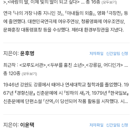
>
,
<바람의 딸, 이제 빛의 딸이 되고 싶다>
… 총 16종
문학 비틀기』, 『행복철학』, 『모든 사랑에 불륜은 없다』, 『마광수의 유
(모두보기)
의 가족에게』, 『삶의 길을 묻는 당신에게』, 『아버지는 변하지 않는
쾌한 소설 읽기』, 『이 시대는 개인주의자를 요구한다』 외 － 미술 전
연극 「나의 가장 나종 지니인 것」, 「아내들의 외출」, 영화 「극장전」 등
다』, 『내 생애 가장 따뜻한 날들』 등이 있다.
시회 〈마광수 미술전〉(1994, 다도화랑) 이후 10여 회의 개인전을 개
에 출연했다. 대한민국연극제 여우주연상, 청룡영화제 여우조연상,
최
문화훈장 대통령표창 등을 수상했다. 제6대 환경부장관을 지냈다.
지은이:
윤후명
저자파일
신간알림 신청
최근작 :
<모루도서관>
,
<두부를 훔친 소년>
,
<강릉길, 어디인가>
…
총 120종
(모두보기)
1946년 강원도 강릉에서 태어나 연세대학교 철학과를 졸업했다. 19
67년 『경향신문』 신춘문예에 시 「빙하의 새」가, 1979년 『한국일보』
신춘문예에 단편소설 「산역」이 당선되어 작품 활동을 시작했다. 시집
『명궁』 『홀로 등불을 상처 위에 켜다』 『쇠물닭의 책』 『강릉 별빛』 『비
단길 편지』 『강릉길, 어디인가』, 시전집 『새는 산과 바다를 이끌고』,
지은이:
이윤택
저자파일
신간알림 신청
소설집 『돈황의 사랑』 『부활하는 새』 『원숭이는 없다』 『여우 사냥』