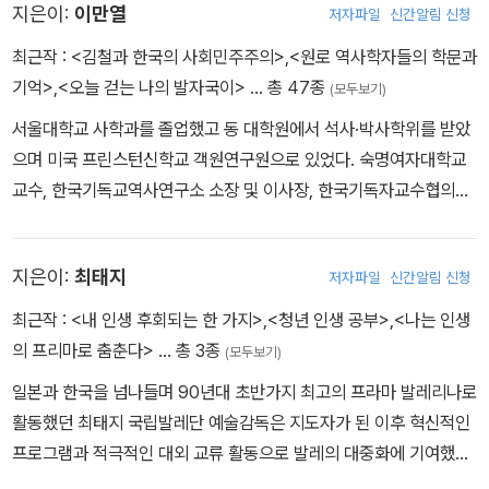
지은이:
이만열
저자파일
신간알림 신청
스피커로도 활동 중이다. 게이츠 재단의 세상을 돕는 프로젝트에 심
사위원과 멘토로 초청받았으며 2025년 ‘원쇼’의 SDGs(지속가능발
최근작 :
<김철과 한국의 사회민주주의>
,
<원로 역사학자들의 학문과
전목표) 부문 심사에서 한국인 최초로 심사위원장을 맡았다. 현재 크
기억>
,
<오늘 걷는 나의 발자국이>
… 총 47종
(모두보기)
리에이티브 솔루션 랩 2kg의 파운더이자 크리에이티브 에이전시 파
서울대학교 사학과를 졸업했고 동 대학원에서 석사·박사학위를 받았
울러스의 CCO(최고 크리에이티브 책임자)이며 원쇼, 애드페스트,
으며 미국 프린스턴신학교 객원연구원으로 있었다. 숙명여자대학교
중국 4A 광고협회의 국제 이사다. 기술에 창의력을 접목한 크리에이
교수, 한국기독교역사연구소 소장 및 이사장, 한국기독자교수협의회
티브 솔루션을 만들고 기업 컨설팅과 브랜딩 강의를 한다. 더불어 인
회장, 희년선교회 대표, 함석헌학회 회장, 김교신선생기념사업회 이
문학 클래스를 운영하고 있다. 주요 저서로 『디지털 놀이터』 『광고,
사장, 상지대학교 이사장, 국사편찬위원회 위원장 등을 역임했다. 현
리비도를 만나다』 『광고, 대중문화의 제1원소』 『금반지의 본질은 금
지은이:
최태지
저자파일
신간알림 신청
재 시민모임 독립의 대표로 있다. 저서로는『한국기독교와 역사의식』,
이 아니라 구멍이다』 등이 있다.
『한국기독교와 민족통일운동』, 『삼국시대사』, 『단재 신채호의 역사
최근작 :
<내 인생 후회되는 한 가지>
,
<청년 인생 공부>
,
<나는 인생
학 연구』, 『한국 근현대 역사학의 흐름』, 『한국기독교의료사』 등이 있
의 프리마로 춤춘다>
… 총 3종
(모두보기)
으며, 산문집으로 『한 시골뜨기가 눈떠가는 이야기』, 『역사의 길, 현
일본과 한국을 넘나들며 90년대 초반가지 최고의 프라마 발레리나로
실의 길』 등이 있다. 『당산 김철 전집』의 간행위원장으로 봉사했다.
활동했던 최태지 국립발레단 예술감독은 지도자가 된 이후 혁신적인
프로그램과 적극적인 대외 교류 활동으로 발레의 대중화에 기여했다.
제3대 국립발레단 예술감독 재임(1996∼2001)시 ‘해설이 있는 발