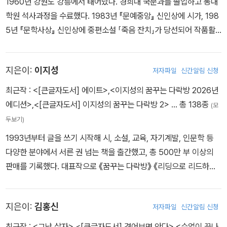
1960년 강원도 강릉에서 태어났다. 경희대 국문과를 졸업하고 동대
상, 2012년 지훈학술상, 2011년 우호인문학상, 2007년 간행물문화
학원 석사과정을 수료했다. 1983년 『문예중앙』 신인상에 시가, 198
대상 저작상 등을 수상했다.
5년 『문학사상』 신인상에 중편소설 「죽음 잔치」가 당선되어 작품활
동을 시작했다. 장편소설로 『새들은 제 이름을 부르며 운다』 『세월』
『울지 말아요, 기타』 『사랑을 선택하는 특별한 기준』 『내 사랑은 그
지은이:
이지성
저자파일
신간알림 신청
집에서 죽었다』 『외출』 『꽃피는 고래』, 소설집으로 『단종은 키가 작
다』 『담배 피우는 여자』, 시집으로 『시에는 옷걸이가 없다』 등이 있으
최근작 :
<[큰글자도서] 에이트>
,
<이지성의 꿈꾸는 다락방 2026년
며, 심리 에세이 『남자를 위하여』 『사람 풍경』 『천 개의 공감』 『좋은
에디션>
,
<[큰글자도서] 이지성의 꿈꾸는 다락방 2>
… 총 138종
(모
이별』 『만 가지 행동』 『소중한 경험』을 펴냈다. 제10회 무영문학상을
두보기)
수상했다.
1993년부터 글을 쓰기 시작해 시, 소설, 교육, 자기계발, 인문학 등
다양한 분야에서 서른 권 넘는 책을 출간했고, 총 500만 부 이상의
판매를 기록했다. 대표작으로 《꿈꾸는 다락방》 《리딩으로 리드하라》
《에이트》 《에이트 씽크》 등이 있다. 주요 저서들은 미국, 중국, 대만,
일본, 베트남, 인도네시아 등에서 번역 출간되었다. 유튜브 / 이지성t
지은이:
김홍신
저자파일
신간알림 신청
v 폴레폴레 / cafe.daum.net/wfwijs 페이스북 / fb.com/wfweji
sung
최근작 :
<그냥 살자>
,
<[큰글자도서] 겪어보면 안다>
,
<수업이 끝나