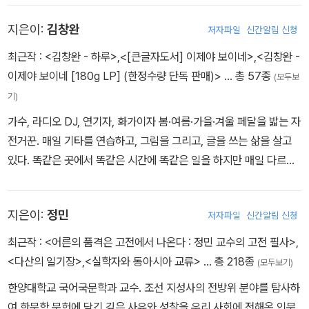
받음. 1970년 육군에 입대. 1973년 군 복무 중 서울 여의도에서 빌
활동을 보여주었다. 2026년 1월 5일 별세했다.
지은이:
김창완
저자파일
신간알림 신청
리 그레이엄 목사의 부흥 성회 참가. 성가를 부른 인연으로 군 제대 후
미국 유학길에 오름. 유학 직전 안국동 소재 ‘한국 화랑’에서 첫 미술
최근작 :
<김창완 - 하루>
,
<[큰글자도서] 이제야 보이네>
,
<김창완 -
전시회를 펼침. 1979년 미국 플로리다 트리니티 신학대학에서 신학
이제야 보이네 [180g LP] (한정수량 단독 판매)>
… 총 57종
(모두보
학사 학위 취득. 1982년 귀국하여 다시 가수로 복귀. 1990년 카네기
기)
홀에서 콘서트 진행. 1992년 〈자니윤쇼〉, 〈열린음악회〉 등을 통해 T
가수, 라디오 DJ, 연기자, 화가이자 봄·여름·가을·겨울 페달을 밟는 자
V 매체에 등장. 이후 〈조영남쇼〉, 〈투맨쇼〉, 〈체험 삶의 현장〉, 〈조영
전거꾼. 매일 기타를 연습하고, 그림을 그리고, 글을 쓰는 삶을 살고
남이 만난 사람〉, 〈지금은 라디오 시대〉를 진행. 2016년 미술 대작 사
있다. 똑같은 곳에서 똑같은 시간에 똑같은 일을 하지만 매일 다르게
건으로 피소. 1심 유죄, 2심 무죄, 3심 대법원판결 무죄. 주요 앨범으
살고자 한다. ‘도레미파솔라시도’만 배우고 노래를 지었고 ‘가나다
로 〈제비〉, 〈딜라일라〉, 〈지금〉, 〈화개장터〉, 〈모란 동백〉 등이 있고 저
라’만 가지고 글을 썼다. 그러니 그의 글 속에서 길을 잃을 사람은 없
서로 『예스터데이』, 『예수의 샅바를 잡다』, 『현대인도 못 알아먹는 현
지은이:
정민
저자파일
신간알림 신청
다. 누구나 알고, 누구나 가본 길이니까. 하지만 그와 함께 걷다 보면
대미술』, 『이상은 이상 이상이었다』, 『이 망할 놈의 현대미술』 등이
일상의 풍경도, 지나온 날들도 다르게 보인다. 제자리에서 맴도는 시
최근작 :
<어른의 품격은 고전에서 나온다 : 정민 교수의 고전 필사>
,
있다.
간, 그 오랜 기다림이 있었기 때문이다. 그는 오늘도 기타줄을 튕기며
<다산의 일기장>
,
<실학자와 동아시아 교류>
… 총 218종
(모두보기)
삶의 조각을 찾는다. 언제부터 피어 있었는지도 모르는 꽃들이 보인
한양대학교 국어국문학과 교수. 조선 지성사의 전방위 분야를 탐사하
다. ‘이제야 보이네.’
여 한문학 문헌에 담긴 깊은 사유와 성찰을 우리 사회에 전해온 인문