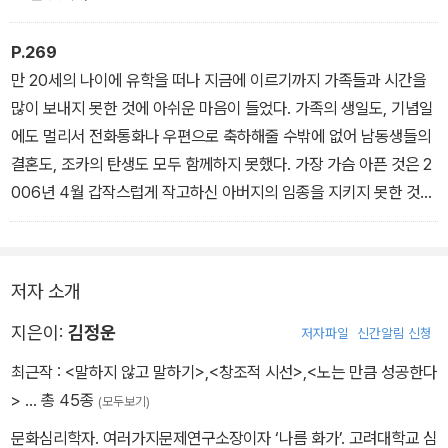
- 고려대로 가주세요(김정운 p.235)
P.269
만 20세의 나이에 유학을 떠나 지금에 이르기까지 가족들과 시간을
많이 보내지 못한 것에 아쉬운 마음이 들었다. 가족의 생일도, 기념일
에도 멀리서 전화통화나 우편으로 축하해줄 수밖에 없어 남동생들의
결혼도, 조카의 탄생도 모두 함께하지 못했다. 가장 가슴 아픈 것은 2
006년 4월 갑작스럽게 작고하신 아버지의 임종을 지키지 못한 것이
다.
- 가족과 함께 못한 시간들(조수미 p.269)
저자 소개
지은이:
김정운
저자파일
신간알림 신청
최근작 :
<말하지 않고 말하기>
,
<창조적 시선>
,
<노는 만큼 성공한다
>
… 총 45종
(모두보기)
문화심리학자. 여러가지문제연구소장이자 ‘나름 화가’. 고려대학교 심