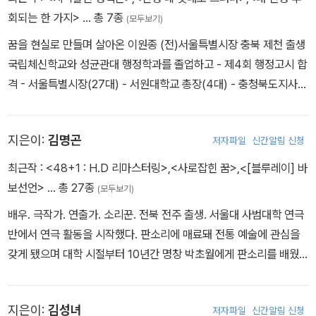
대상 작사상〉 등을 수상했으며 현재 SBS 러브FM 〈최백호의 낭만시
회되는 한 가지>
… 총 7종
(모두보기)
대〉를 진행하고 있다.
꿈을 현실로 만들며 살아온 이원종 (전)서울특별시장 충북 제천 출생
국립체신학교와 성균관대 행정학과를 졸업하고 - 제4회 행정고시 합
격 - 서울특별시장(27대) - 서원대학교 총장(4대) - 충청북도지사(2
6, 30, 31대) - 성균관대 국정관리대학원 석좌교수 - 대통령직속 지
역발전위원회 위원장 저서로는 『생명 속의 생명』, 『공공정책과 기업
지은이:
김명곤
저자파일
신간알림 신청
가형 리더십』 등이 있다. 이 책은 성공 리더를 꿈꾸는 젊은이에게는
한계를 두지 않는 꿈과 자유로운 열정을, 인생이모작을 준비하는 중
최근작 :
<48+1 : H.D 리마스터링>
,
<사로잡힌 꿈>
,
<[블루레이] 바
년들에게는 다시 한 번 당당히 세상과 맞서나갈 용기를, 불어넣어 줄
보선언>
… 총 27종
(모두보기)
것이다.
배우. 극작가. 연출가. 소리꾼. 전북 전주 출생. 서울대 사범대학 연극
반에서 연극 활동을 시작했다. 판소리에 매료돼 전통 예술에 관심을
갖게 됐으며 대학 시절부터 10년간 명창 박초월에게 판소리를 배웠
다. 대학 졸업 후 ≪뿌리 깊은 나무≫ 기자, 배화여고 독일어 교사 생
활을 하면서도 연극 활동을 이어갔다. 1983년 영화 <바보 선언>으
지은이:
김성녀
저자파일
신간알림 신청
로 스크린에 데뷔해 <서편제>로 청룡영화상 남우주연상을 받으며 영