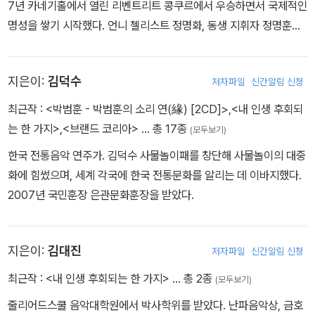
7년 카네기홀에서 열린 리벤트리트 콩쿠르에서 우승하면서 국제적인
명성을 쌓기 시작했다. 언니 첼리스트 정명화, 동생 지휘자 정명훈과
함께 정트리오로 유명하다. 2012년 현재 이화여대 석좌교수로 재직
중이다.
지은이:
김덕수
저자파일
신간알림 신청
최근작 :
<박범훈 - 박범훈의 소리 연(緣) [2CD]>
,
<내 인생 후회되
는 한 가지>
,
<브랜드 코리아>
… 총 17종
(모두보기)
한국 전통음악 연주가. 김덕수 사물놀이패를 창단해 사물놀이의 대중
화에 힘썼으며, 세계 각국에 한국 전통문화를 알리는 데 이바지했다.
2007년 국민훈장 은관문화훈장을 받았다.
지은이:
김대진
저자파일
신간알림 신청
최근작 :
<내 인생 후회되는 한 가지>
… 총 2종
(모두보기)
줄리어드스쿨 음악대학원에서 박사학위를 받았다. 난파음악상, 금호