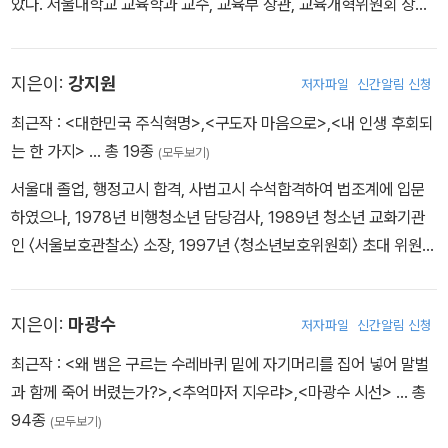
았다. 서울대학교 교육학과 교수, 교육부 장관, 교육개혁위원회 상임
위원, 대통령 자문 정책기획위원회 위원 등을 지냈다. 서울대학교 도
덕심리연구실을 이끌며 정서지능과 다중지능 및 도덕성을 연구했으
지은이:
강지원
저자파일
신간알림 신청
며, 정서지능에 관한 연구를 통해 우리 실정에 맞춘 현장 중심의 지능
개발에 관한 획기적인 방법론을 제시하고 있다. 감역서로는 《열정과
최근작 :
<대한민국 주식혁명>
,
<구도자 마음으로>
,
<내 인생 후회되
기질》, 《통찰과 포용》이 있고, 역서로는 《굿워크》, 《다중지능: 인간
는 한 가지>
… 총 19종
(모두보기)
지능의 새로운 이해》 등이 있다. 2023년 5월 향년 76세를 일기로
서울대 졸업, 행정고시 합격, 사법고시 수석합격하여 법조계에 입문
별세했다.
하였으나, 1978년 비행청소년 담당검사, 1989년 청소년 교화기관
인 〈서울보호관찰소〉 소장, 1997년 〈청소년보호위원회〉 초대 위원장
등을 맡으며 ‘청소년 지킴이’, ‘청소년 수호천사’의 길을 걸어왔다. 20
02년 변호사로 전직 후 〈청소년인권보호센터〉 대표, 〈청소년보호법
지은이:
마광수
저자파일
신간알림 신청
률지원단〉 단장, 〈성매매방지기획단〉 단장, 〈정보통신윤리위원회〉 위
원장, 〈자살예방대책추진위원회〉 위원장, 〈사회통합 지역위원회〉 위
최근작 :
<왜 뱀은 구르는 수레바퀴 밑에 자기머리를 집어 넣어 말벌
원장, 정치개혁을 위한 〈한국매니페스토실천본부〉 상임대표 등으로
과 함께 죽어 버렸는가?>
,
<추억마저 지우랴>
,
<마광수 시선>
… 총
활동하였고, 현재에도 장애인을 위한 〈푸르메재단〉 이사장, 청소년교
94종
(모두보기)
육을 위한 〈위즈덤적성찾기캠프스쿨〉 총재, 나눔과 봉사를 위한 〈나