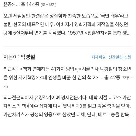
대한 확신을 가지게 되었으며, 새로운 용기와 자신감을 얻을 수 있었
은공>
… 총 144종
(모두보기)
다고 말한다. 그리고 이제 그는 산을 내려와 새로운 인생의 17좌를 오
오랜 세월동안 한결같은 성실함과 친숙한 모습으로 '국민 배우'라고
르고 있다. 2008년 5월 엄홍길휴먼재단을 설립하고 히말라야 산간
불린 한국의 대표적인 배우. 아버지가 영화기획과 제작일을 하셨던
오지 마을에 학교를 세우는 일을 하고 있으며, 어려움을 겪고 있는 이
탓에 5살때부터 연기를 시작했다. 1957년 <황혼열차>를 통해 영화
들에게 꿈과 희망, 자신감을 심어 주기 위해 바쁘게 발로 뛰고 있다.
계에 데뷔한 그는 1959년 <10대의 반항>에 출연하여 대종상의 전
현재 재단법인 엄홍길휴먼재단 상임이사, (주)밀레 기술 고문, 대한산
신인 문교부 영화상의 문교부 장관상과 샌프란시스코의 영화상 골든
악연맹 자문위원, 소방방재청 국민안전정책자문위원, 국민생활체육
지은이:
박경철
저자파일
신간알림 신청
특별상(아역)을 수상하며 배우로서의 가능성을 인정받는다. 그러나
회 이사를 맡고 있다. 국립공원관리공단, 국민안전처, 2014 인천장
연기와 학교 생활을 병행하는 것이 힘들어 67년 <하얀 까마귀>를 마
최근작 :
<책과 연애하는 41가지 방법>
,
<시골의사 박경철의 청소년
애인아시안게임, 육군사관학교, 대한적십자사, 고성공룡세계엑스포,
지막으로 아역배우로서의 활동을 마감한다. 외국어 대학교 베트남어
을 위한 자기혁명>
,
<내 인생을 바꾼 한 권의 책 2>
… 총 42종
코이카, 함평세계나비.곤충엑스포 홍보대사로도 활동 중이다. 2013
(모두보
과에 진학한 그는 졸업 후 베트남으로 진출할 의도로 ROTC에 지원
년 자랑스러운 대한국민 대상(문화체육대상 국위선양 부문)을 수상
기)
하였지만 월남이 패망한 뒤라 전방의 포병장교로 임관하고 군 생활을
했으며, 동아일보 10년 뒤 한국을 빛낼 100인, 대한산악연맹을 빛낸
외과전문의이자 유명작가이며 경제전문가다. 대학 시절 니코스 카잔
마치게 된다. 제대 후 중앙대학교 연극영화과에 진학하였지만 자신의
50인에 선정되었다. 체육훈장 청룡장, 대한민국 산악대상, 체육훈장
차키스의 책 《예수 십자에 다시 못박히다》를 읽고 깊은 충격을 받아,
뜻과 맞지않아 방황하던 그는 아버지의 권유로 1977년 김기영 감독
맹호장, 체육훈장 거상장 등을 받았다. 《내 가슴에 묻은 별》, 《오직 희
카잔차키스가 평생의 영웅으로 삼았던 니체, 단테, 베르그송을 탐독
의 <병사와 아가씨들>에 출연하면서 배우로서의 활동을 재개한다. <
망만을 말하라》, 《불멸의 도전》, 《꿈을 향해 거침없이 도전하라》, 《8
했으며, 이를 통해 인문학적 소양의 기초를 다졌다. 이후 대학에서 전
제3공작>, <우요일>, <야시> 등의 작품에 조연으로 출연하였지만
000미터의 희망과 고독》 등의 책을 썼다.
공한 의학와 무관한 경제학을 독학했고, 패러다임의 전환기마다 한국
그다지 주목을 받지 못하던 안성기는 1980년 이장호 감독의 <바람