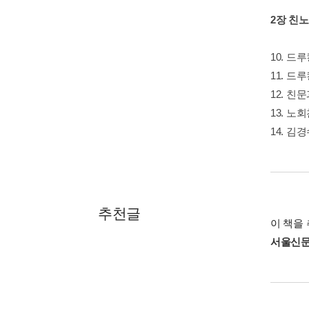
2장 친
10. 드
11. 드
12. 
13. 노
14. 
추천글
이 책을 
서울신