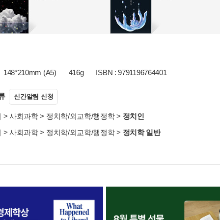
148*210mm (A5)
416g
ISBN : 9791196764401
류
신간알림 신청
서
>
사회과학
>
정치학/외교학/행정학
>
정치인
서
>
사회과학
>
정치학/외교학/행정학
>
정치학 일반