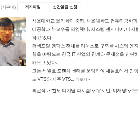
(지은이)
저자파일
신간알림 신청
서울대학교 물리학과 중퇴, 서울대학교 컴퓨터공학과 
터공학과 부교수를 역임했다. 시스템 엔지니어, 디지털
하고 있다.
검색포털 엠파스 전체를 리눅스로 구축한 시스템 엔지
험을 바탕으로 한국 IT 산업의 한계와 문제점을 진단
해오고 있다.
그는 세월호 포렌식 센터를 운영하여 세월호에서 인양
도 VTS와 제주 VTS...
더보기
최근작 :
<친노 디지털 파시즘>
,
<유시민, 이재명>
,
<도