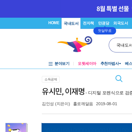
HOME
전자책
만권당
외국도서
국내도서
첫달무료
국내도
분야보기
오뒷세이아
추천마법사
베
소득공제
유시민, 이재명
- 디지털 포렌식으로 검
김인성
(지은이)
홀로깨달음
2019-08-01