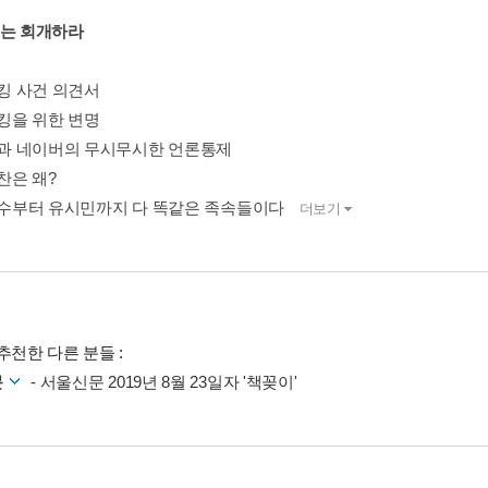
노는 회개하라
루킹 사건 의견서
루킹을 위한 변명
친문과 네이버의 무시무시한 언론통제
회찬은 왜?
김경수부터 유시민까지 다 똑같은 족속들이다
더보기
추천한 다른 분들 :
문
- 서울신문 2019년 8월 23일자 '책꽂이'