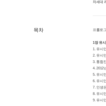
차세대 
목차
프롤로그
1장 유
1. 유
2. 유
3. 통
4. 20
5. 유
6. 유
7. 인
8. 유
9. 유