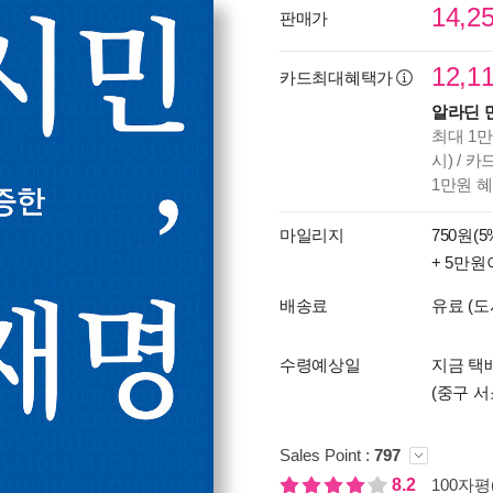
14,2
판매가
12,1
카드최대혜택가
알라딘 
최대 1만
시) / 
1만원 
마일리지
750원(5
+ 5만원
배송료
유료 (도
수령예상일
지금 택배
(중구 서
Sales Point :
797
8.2
100자평(