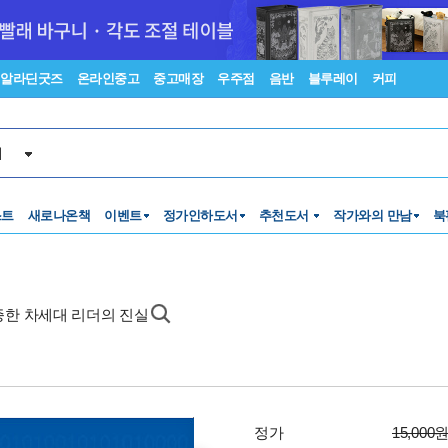
알라딘굿즈
온라인중고
중고매장
우주점
음반
블루레이
커피
서
스트
새로나온책
이벤트
정가인하도서
추천도서
작가와의 만남
북
증한 차세대 리더의 진실
정가
15,000