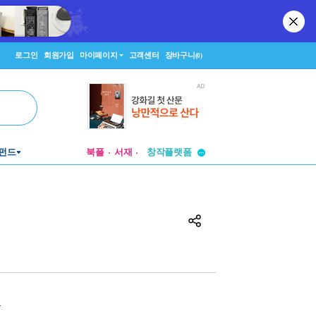
로그인
회원가입
마이페이지
고객센터
장바구니
(0)
투비컨티뉴드
펀드
북플
서재
창작플랫폼
투비컨티뉴드
원