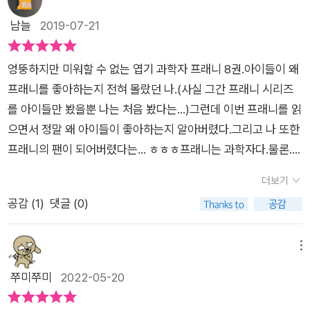
남늘
2019-07-21
엉뚱하지만 미워할 수 없는 엽기 과학자 프래니 8권.아이들이 왜
프래니를 좋아하는지 전혀 몰랐던 나.(사실 그간 프래니 시리즈
를 아이들만 봤을뿐 나는 처음 봤다는...)그런데 이번 프래니를 읽
으면서 정말 왜 아이들이 좋아하는지 알아버렸다.그리고 나 또한
프래니의 팬이 되어버렸다는... ㅎㅎㅎ프래니는 과학자다.물론...
좀 엉뚱한 과학자. ㅎㅎㅎ하지만 그런 프래니를 엄마는 못하게 뜯
더보기
어 말리거나, 아에 막거나하지 않는다.그냥 프래니에게... '하지만
공감 (
1
)
댓글 (0)
안했으면 좋겠구나~'수준으로 말씀을 하신다는...(반성한다. 난
아에 안된다고 말을 하는데...ㅠㅠ)그런 프래니가 이번엔 새로운
발명을 한다.물론 프래니가 이런 발명을 한 이유는???!!!엄마를
메뉴
좀 더 편하게, 그리고 예쁘게 해드리고 싶어서...(음... 울 애들이
쭈미쭈미
2022-05-20
내 머리카락을 뽑아내면서까지 내 머리에 삔을 꼽아주는거와 비
슷한 이치라고 봐야하나???!!! ㅋㅋㅋ ㅠㅠ)하지만 이런 프래니