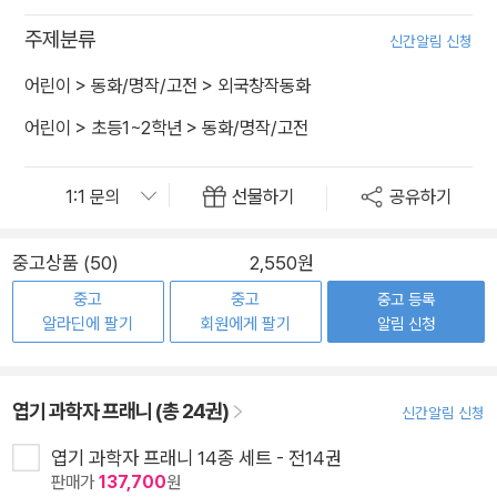
주제분류
신간알림 신청
어린이
>
동화/명작/고전
>
외국창작동화
어린이
>
초등1~2학년
>
동화/명작/고전
선물하기
공유하기
중고상품 (50)
2,550원
중고
중고
중고 등록
알라딘에 팔기
회원에게 팔기
알림 신청
엽기 과학자 프래니 (총 24권)
신간알림 신청
엽기 과학자 프래니 14종 세트 - 전14권
판매가
137,700
원