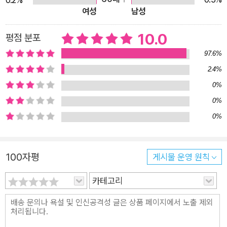
이다. 무엇을 잘해 보고 싶어 하는 좋은 욕심도 있지만, 대개는 자
여성
남성
신만을 생각하며 남의 것을 빼앗으려는 나쁜 욕심 때문에 문제가
10.0
평점 분포
생기곤 한다. 프래니가 만든 괴물을 보며 끊임없는 욕심의 끝은
결국 그 뜻을 이루지 못한 채 좋지 않은 결말을 가져온다는 것을
97.6%
알게 된다. 또 하나는 프래니의 조수 이고르를 통해 누구든 ‘외모
2.4%
로 그 사람의 가치를 판단해선 안 된다.’는 것을 알려 준다. 이고르
0%
는 프래니와 곤경에 처한 시민들을 위해 물불을 가리지 않고 자신
0%
의 모든 것을 내던짐으로써 누가 봐도 예쁜 개가 아니라는 편견을
0%
깨고, 누구보다 멋지고 훌륭한 조수 겸 친구로 거듭난다. 외모를
중요시하던 엄마조차도 프래니를 구하기 위해 자신을 희생한 이
고르를 보며 번지르르한 외모보다는 남을 먼저 생각하는 따뜻한
100자평
게시물 운영 원칙
마음이 훨씬 중요하다는 사실을 깨닫게 된다. 끝으로 프래니가 벌
카테고리
인 ‘실수’에 대한 것이다. 누구나 생각지 못한 실수를 하게 된다.
작은 실수는 스스로 해결할 수 있지만, 남에게 피해를 끼칠 정도
의 큰 실수는 돌이키기 쉽지 않을 때가 많다. 그래서 우리는 그런