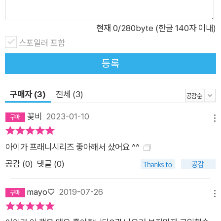
상황에 맞닥뜨렸을 때, 자신이 벌인 실수로부터 도망치고 싶어 한
다. 프래니는 미처 깨닫지 못하고 저지른 실수지만, 자신의 잘못
현재
0
/280byte (한글 140자 이내)
을 인정할 뿐 아니라 피하지 않고 끝까지 최선을 다해 막으려 노
스포일러 포함
력한다. 그 모습은 우리에게 시작보다 마무리가 얼마나 중요한지
생각해 보게 할 것이다.
등록
구매자 (3)
전체 (3)
꽃비
2023-01-10
메뉴
아이가 프래니시리즈 좋아해서 샀어요 ^^
공감 (
0
)
댓글 (0)
mayo♡
2019-07-26
메뉴