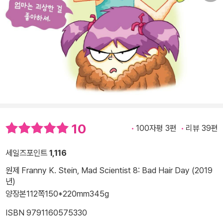
10
100자평 3편
리뷰 39편
세일즈포인트
1,116
원제 Franny K. Stein, Mad Scientist 8: Bad Hair Day (2019
년)
양장본
112쪽
150*220mm
345g
ISBN 9791160575330