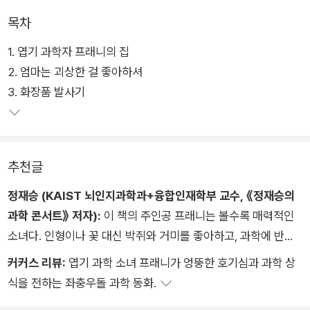
서 추천하는 미국 아동 권장 도서로도 선정된 바 있다.
목차
1. 엽기 과학자 프래니의 집
몰입도를 높여 주는 심플한 그림과 채색, 프래니가 만든 엽기적이
2. 엄마는 괴상한 걸 좋아하셔
지만 이유 있는 발명품들, 흥미로운 과학 실험들은 어린이 독자들
3. 화장품 발사기
의 눈길을 사로잡기에 충분하다. 또한 속도감 있는 흥미진진한 내
용 전개로 ‘보는’ 그림책에서 ‘읽는’ 동화책으로 넘어가는 시기의
어린이들에게 읽는 재미를 선사해 독서와 친근해지게 한다.
추천글
정재승 (KAIST 뇌인지과학과+융합인재학부 교수, 《정재승의
과학 콘서트》 저자):
이 책의 주인공 프래니는 볼수록 매력적인
소녀다. 인형이나 꽃 대신 박쥐와 거미를 좋아하고, 과학에 반쯤
미쳐 있으며, 머리가 둘 달린 로봇과도 용감하게 싸우는 프래니를
커커스 리뷰:
엽기 과학 소녀 프래니가 엉뚱한 호기심과 과학 상
보고 있으면, 입가에 미소가 절로 밴다. 악동 같은 눈망울과 장난
식을 전하는 좌충우돌 과학 동화.
기어린 미소의 이 엽기적인 꼬마 과학도가 친구들과 친해지기 위