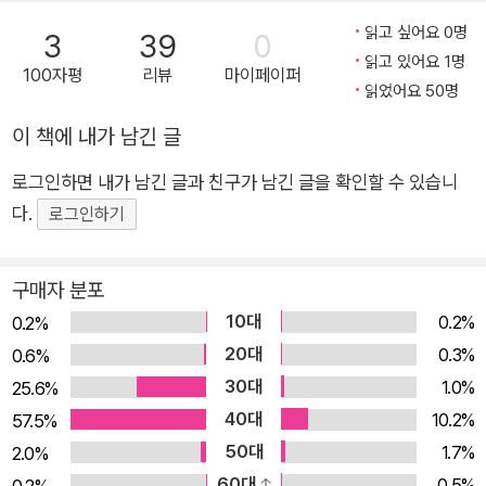
노력해왔던 것처럼 이번에도 엄마가 왜 외모 가꾸는 걸 좋아하는
읽고 싶어요 0명
3
39
0
지 알아내기 위해 엽기 실험을 시작한다. 하지만 그 과정에서 무
읽고 있어요 1명
100자평
리뷰
마이페이퍼
읽었어요 50명
엇이든 쑥쑥 자라게 하는 약품을 발명하게 되고, 이 약으로 인해
욕심 많은 머리카락 괴물이 탄생한다. 닥치는 대로 먹어 치우는
이 책에 내가 남긴 글
괴물들이 시내로 나가면서 엄청난 일들이 일어나고 프래니도 감
로그인하면 내가 남긴 글과 친구가 남긴 글을 확인할 수 있습니
당할 수 없는 일들이 벌어지고 만다. 있는 모습 그대로 존중하고
다.
로그인하기
사랑할 줄 아는 프래니 프래니가 우연히 만들어 낸 머리카락 괴물
은 돼지처럼 생긴 외모에 욕심이 엄청 많다. 머리카락 돼지는 더
커지고 싶은 욕심에 눈이 멀어 프래니의 약을 훔치고 미용실과 동
구매자 분포
물원을 돌아다니며 닥치는 대로 털을 먹어 치운다. 반면 프래니의
10대
0.2%
0.2%
조수 이고르와 머리카락 조랑말은 곤경에 빠진 프래니를 도우려
20대
0.3%
0.6%
다 머리카락 돼지에게 잡아먹히고 만다. 이번 이야기는 어린이 독
30대
1.0%
25.6%
자들에게 다양한 생각거리를 전한다. 먼저 몸집이 커지려고 무엇
40대
10.2%
57.5%
이든 닥치는 대로 집어삼키는 머리카락 괴물을 보며 ‘지나친 욕
50대
1.7%
2.0%
심’에 대해 생각해 보게 된다. 누구든 크고 작은 욕심은 있게 마련
60대
0.5%
0.2%