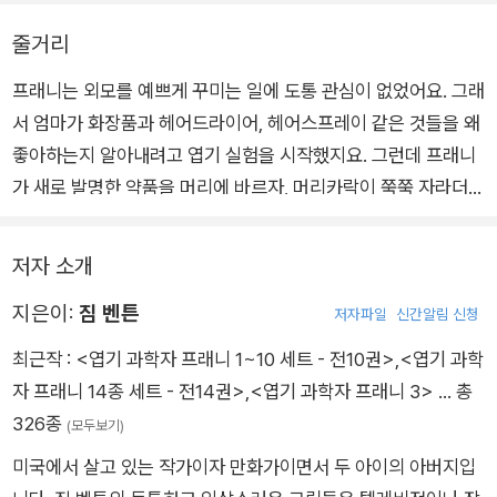
해 벌이는 좌충우돌 사건들을 보면서, 우리 아이들도 ‘우정’을 배
우고, ‘상상력’을 키우며, ‘차이’를 인정하는 성숙한 청소년으로
줄거리
자라게 되기를 바란다.
프래니는 외모를 예쁘게 꾸미는 일에 도통 관심이 없었어요. 그래
세상의 모든 어린이는 ‘타고난 과학자’다. 직접 만져 보거나 먹어
서 엄마가 화장품과 헤어드라이어, 헤어스프레이 같은 것들을 왜
보지 않으면 안달하고, 마음대로 부수고 해부해 봐야 직성이 풀리
좋아하는지 알아내려고 엽기 실험을 시작했지요. 그런데 프래니
는 엽기적인 실험 과학자, 나를 둘러싼 모든 것이 궁금하고, 세상
가 새로 발명한 약품을 머리에 바르자, 머리카락이 쭉쭉 자라더니
의 어떤 선입견으로부터도 자유로운 아마추어 과학자가 바로 아
시내를 돌아다니며 말썽을 일으키지 뭐예요? 과연 프래니는 머
이들인 것이다. 부디 세상의 모든 꼬마 과학자들이 그 왕성한 호
리카락 괴물을 물리치고 평화를 되찾을 수 있을까요?
저자 소개
기심과 놀라운 상상력을 잃지 말고, 훌륭한 과학자로 성장해 주길
바란다.
지은이:
짐 벤튼
저자파일
신간알림 신청
최근작 :
<엽기 과학자 프래니 1~10 세트 - 전10권>
,
<엽기 과학
자 프래니 14종 세트 - 전14권>
,
<엽기 과학자 프래니 3>
… 총
326종
(모두보기)
미국에서 살고 있는 작가이자 만화가이면서 두 아이의 아버지입