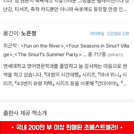
니다. 짐 벤튼의 독특하고 익살스러운 그림들은 텔레비전이나 장
난감, 티셔츠, 축하 카드뿐만 아니라 속옷에도 등장할 만큼 인기
가 많답니다. 《엽기 과학자 프래니》 시리즈는 짐 벤튼이 어린이
들을 위해 펴낸 첫 책으로, 많은 어린이들에게 사랑받고 있습니
옮긴이:
노은정
저자파일
신간알림 신청
다. 지금도 짐 벤튼이 일하는 작업실 안에는 흥미진진하고 재미있
는 많은 자료들이 어린이들을 위해 준비되어 있습니다.
최근작 :
<Fun on the River>
,
<Four Seasons in Smurf Villa
ge>
,
<The Smurf's Summer Party>
… 총 717종
(모두보기)
연세대학교 영어영문학과를 졸업하고 늘 감사하는 마음으로 번
역을 하고 있습니다. 『마법의 시간여행』 시리즈, 『마녀 위니』 시
리즈, 『43번지 유령 저택』 시리즈 등을 비롯해 『간다아아!』, 『여
우지만 호랑이입니다』, 『워터 프로텍터』 등 이루 꼽을 수 없을 만
큼 많은 책들을 우리말로 옮겼습니다.
출판사 제공 책소개