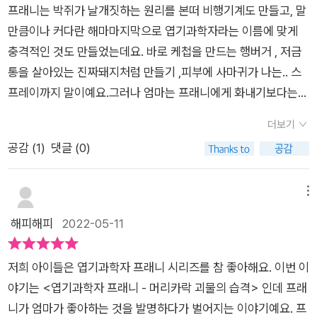
​프래니는 박쥐가 날개짓하는 원리를 본떠 비행기계도 만들고, 말
의 의도와는 다르게...프래니의 머릿카락은 욕심많은 머리카락으
만큼이나 커다란 해마마지막으로 엽기과학자라는 이름에 맞게
로 자라고... 머리카락 괴물이 되어버린다.자신의 잘못을 깨닿고,
충격적인 것도 만들었는데요. 바로 케첩을 만드는 행버거 , 저금
머리카락 괴물을 물리치는 프래니!하지만 이런 상황도 프래니의
통을 살아있는 진짜돼지처럼 만들기 ,피부에 사마귀가 나는.. 스
연구에 대한 열정을 누그러뜨릴 수 없다!아이들의 상상력을 업그
프레이까지 말이예요.​그러나 엄마는 프래니에게 화내기보다는
레이드 시켜주는 프래니!그녀의 다음 이야기도 기대가 된다.
다정다감하게 설득을 하는데요.프래니가 예쁘게 꾸미는 것을 관
더보기
심있어하고 꾸미고 다녔으면 하는 마음이 말이예요 .​​프래니는 엄
공감 (
1
)
댓글 (0)
마의 말에 그날 밤 엄청 고민하더라고요.​' 난 화장을 하고 , 머리모
양을 바꾸고, 예쁜 옷을 입을 필요가 없어. 그런데 엄마는 왜 그런
걸 좋아하시는지 도무지 모르겠다니까.' 그때 창밖에 천둥과 번개
메뉴
가 내리쳤어요. … …' 나는 번개의 원리, 다이너마이트, 타란툴라,
해피해피
2022-05-11
화학식까지 모르는게 없어.' 라면서 '우리가 잘 모르는 것에 대해
연구하는 게 바로 과학이 잖아! ' 하면서 어떤 괴상한 발명품을 만
저희 아이들은 엽기과학자 프래니 시리즈를 참 좋아해요. 이번 이
들어낼지 기대반 걱정반이예요.​​엄마가 어떻게 꾸미는지 곰곰히
야기는 <엽기과학자 프래니 - 머리카락 괴물의 습격> 인데 프래
생각해보면서 '화장품 발사길'를 발명했는데 ㅋㅋ너무 웃기더라
니가 엄마가 좋아하는 것을 발명하다가 벌어지는 이야기예요. 프