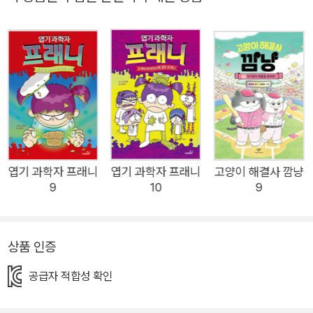
잡은 베스트셀러다. 아마존의 ‘편집자 추천 올해의 책’, 미국 어린
이책 센터에서 수여하는 ‘그리폰상’, ‘골든덕 과학도서상’을 수상
했을 뿐 아니라, 국제독서학회에서 추천하는 미국 아동 권장 도서
로도 선정된 바 있다. 몰입도를 높여 주는 심플한 그림과 채색, 프
래니가 만든 엽기적이지만 이유 있는 발명품들, 흥미로운 과학 실
험들은 어린이 독자들의 눈길을 사로잡기에 충분하다. 또한 속도
감 있는 흥미진진한 내용 전개로 ‘보는’ 그림책에서 ‘읽는’ 동화책
으로 넘어가는 시기의 어린이들에게 읽는 재미를 선사해 독서와
친근해지게 한다. <엽기 과학자 프래니>는 한번 만나는 순간 헤
엽기 과학자 프래니
엽기 과학자 프래니
고양이 해결사 깜냥
9
10
9
어지기 싫은 친구, 아이들이 인정하는 매력적인 최고의 친구가 될
것이다. 욕심 많은 괴상한 머리카락 괴물과 벌이는 한판 대결! 프
래니는 좋아하는 엽기 과학 실험에 집중하기 위해 예쁜 옷보다는
상품 인증
실험복을 즐겨 입고 머리도 늘 양 갈래로 질끈 묶는다. 엄마는 그
런 프래니에게 옷차림과 머리 모양을 조금만 더 신경 쓰면 모두
공급자 적합성 확인
좋아할 거라고 말한다. 엽기 과학자인 프래니로선 엄마의 말을 도
무지 이해할 수 없지만, 언제나 궁금한 것이 있으면 알아내려고