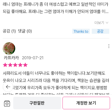
고요,거기다 네일아트..하기위해서 손톱이 20cm이상 자라면서
래니 엄마는 프래니가 좀 더 여성스럽고 예쁘고 일반적인 아이가
끝도 뾰족해서 x맨 울버린이 처럼 되었고요.​점점 시간이 지나면
되길 좋아해요. 프래니는 그런 엄마가 이해가 안되어 엄마를 이해
서 엄마가 좋아하는 것이 괴상함의 끝으로 달려가고 있더라고요.​
해보기로 하고 엄마가 좋아할것들을 만들어봤어요.엄마는 화장
이번엔 발명이 성공하나 싶었는데, 엄청나게 대형사고를 친 프래
더보기
하는 것을 좋아하니 화장품 발사기를 만들어봤는데 엄마는 진한
니!! 마을이 쑥대밭으로 되게 생겼더라고요.엄마는 프래니에게 뉴
공감 (
1
)
댓글 (0)
화장을 좋아하지 않아서 어릿광대들이 좋아할거라 생각했죠. 그
스르 보여주면서 추궁하기 보다는 아는 것이 있니?라면서 얘기
리고 엄마는 매니큐어를 바르는것을 좋아해서 바르면 손톱이 길
하더라고요.​​읽어보면 프래니 엄마는 제가 생각해봤을 떄 ~ 거의
어지는 매니큐어를 발명했어요. 매니큐어를 조금 바꿔서 구두굽
메뉴
오은영박사님 같아요. 아이에게 크게 상처주지 않고 기다리면서
도 길게 만들어보고 머리카락에 떨어트리면 머리가 길어지게도
카프카카
2019-07-21
이해해주는 걸 보면말이예요. ​아무튼 프래니는 어떻게 머리카락
만들어봤어요.​그럼데 머리카락이 길어진것 뿐만 아니라 프래니
괴물과 싸울지 읽어보세요. 싸우는과정이 역시 프래니가 프래니
가 필요한 것들을 가져다 주는 편리함도 있었어요. 스스로 머리모
했다! 자신의 발명품들을 이용해서 싸운는데 신박했어요.​개인적
사파리도서 아들이 너무나도 좋아하는 책이랍니다.보기만해도
양도 바꾸고 엄마가 좋아할거라고 생각했죠. 그런데 머리카락은
으로는 마지막에 프래니가 괴물을 이기고나서 엄마의 말이 인상
웃음이 나오고 시리즈라 다음 책을 기다리며, 책읽는 습관을 길러
욕심이 많았어요. 약품병의 약품을 이용해 더 머리가 길어지고 풍
뒤로가
깊었어요. 괴물들을 아주 멋지게 처리 했구나 라는 칭찬과 함께
주게 되었기에 우리가족 모두가 좋아하게 되는 책이지요.​​​평범함
기
성하게 할려고했고 이고르가 말리다 머리카락이 묶고 프래니꽁
그런 괴물을 만들지 않았으면 더 좋았을텐데 라면서 설득하더라
보다는 특별한 것을 더 좋아하는 아들,그래서 아들이 더 챙겨보게
지머리를 자르고 도망가 버렸어요.​머리카락 돼지들은 도심을 돌
고요. 그리고 프래니가 만든 괴상한 머리카락 코트를 선물받았는
보관함담기
되는 시리즈랍니다.엽기과학자 프래니라 더욱 기다렸답니다.​베
구판절판
개정판 보기
아다니며 온갖 머리카락들을 다 먹기 시작했어요. 도심에 있는 머
데도 입으면서 좋아하는 모습을 보고자녀관계의 말과행동의 이
스트셀러로 엽기과학자 프래니를 만나봅니다.엽기적인 발명품을