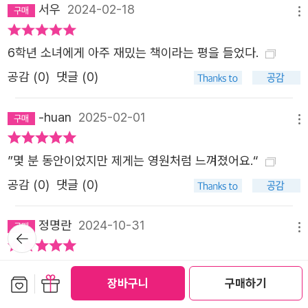
서우
2024-02-18
메뉴
6학년 소녀에게 아주 재밌는 책이라는 평을 들었다.
공감 (
0
)
댓글 (0)
-huan
2025-02-01
메뉴
”몇 분 동안이었지만 제게는 영원처럼 느껴졌어요.“
공감 (
0
)
댓글 (0)
정명란
2024-10-31
뒤로가
메뉴
기
영화를 먼저 보았습니다. 아이와 같이 가서 처음엔 별기대없
보관함담기
선물하기
장바구니
구매하기
이 봤는데 아이가 너무 좋아하고 보고나서 재미있었다고 와