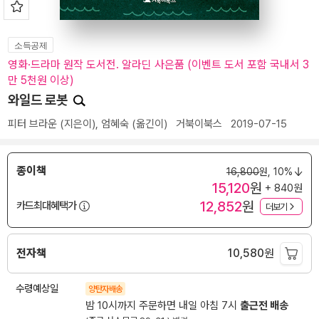
소득공제
영화·드라마 원작 도서전. 알라딘 사은품 (이벤트 도서 포함 국내서 3
만 5천원 이상)
와일드 로봇
피터 브라운
(지은이),
엄혜숙
(옮긴이)
거북이북스
2019-07-15
종이책
16,800
원,
10%
15,120
원
+ 840원
12,852
원
카드최대혜택가
더보기
전자책
10,580
원
수령예상일
양탄자배송
밤 10시까지 주문하면 내일 아침 7시
출근전 배송