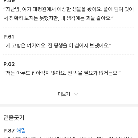
P.59
그린 그림은, 단순하면서도 세심함이 함께 어우러져 그 어떤 화려
“지난밤, 여기 대평원에서 이상한 생물을 봤어요. 풀에 덮여 있어
한 일러스트보다 아름답다. 작가는 숲속 풍경과 야생 동물, 그리
서 정확히 보지는 못했지만, 내 생각에는 괴물 같아요.”
고 야생 로봇을 자신만의 스타일로 그려내며 우리를 무장해제시
키고, 환상적인 야생의 섬에 빠져들게 만든다.
P.61
“제 고향은 여기예요. 전 평생을 이 섬에서 보냈어요.”
P.62
“저는 아무도 잡아먹지 않아요. 전 먹을 필요가 없거든요.”
더보기
밑줄긋기
P.87
해밀