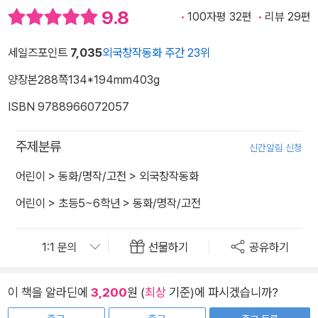
9.8
100자평 32편
리뷰 29편
세일즈포인트
7,035
외국창작동화 주간 23위
양장본
288쪽
134*194mm
403g
ISBN 9788966072057
주제분류
신간알림 신청
어린이
>
동화/명작/고전
>
외국창작동화
어린이
>
초등5~6학년
>
동화/명작/고전
선물하기
공유하기
이 책을 알라딘에
3,200
원 (
최상
기준)에 파시겠습니까?