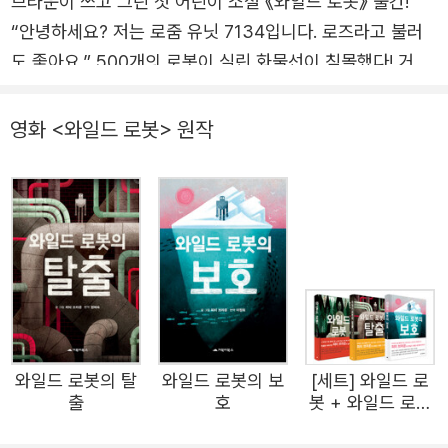
브라운이 쓰고 그린 첫 어린이 소설 《와일드 로봇》 출간!
“안녕하세요? 저는 로줌 유닛 7134입니다. 로즈라고 불러
도 좋아요.” 500개의 로봇이 실린 화물선이 침몰했다! 거친
파도 속에서 살아남은 건 단 하나의 로봇, 로즈! 야생의 섬에
떨어진 로즈는 어떻게 이곳에 오게 되었는지, 자신이 누구인
영화 <와일드 로봇> 원작
지 아무것도 알지 못한다. 살아남아야 한다는 사실만 알 뿐!
과연 로봇은 이 거친 야생에서 생존할 수 있을까? 자연과 첨
단 기술의 흥미로운 만남! 놀라운 상상! 저자 피터 브라운은
늘 로봇에 마음이 끌렸다. 현재 활용되는 로봇부터 책이나
영화에만 존재하는 상상의 로봇까지. 우리는 사람처럼 생각
하고 감정을 느끼는 로봇을 원하는 걸까? 로봇이 인간을 대
신하는 시대가 온다면 인간은 대체 무엇을 하면서 살아갈
까? 또한 저자는 야생의 삶에도 관심이 많았다. 어릴 적부터
와일드 로봇의 탈
와일드 로봇의 보
[세트] 와일드 로
강과 숲을 탐험하며 동물들의 행동을 관찰했다. 본능을 따르
출
호
봇 + 와일드 로봇
며 판에 박힌 일상을 보내는 동물들이 때때로 로봇처럼 보이
의 탈출 + 와일드
로봇의 보호 - 전