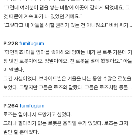
˝그런데 여러분이 댐을 쌓는 바람에 이곳에 갇히게 되었대요. 그
것 때문에 계속 화가 나 있었던 거예요.˝
˝그렇다고 내 아들을 해칠 권리가 있는 건 아니잖소!˝ 비버 씨가
소리쳤다.
˝당연하죠!˝ 비버 부인이 소리쳤다.
P.228
fumifugium
˝저라도 기분 나빴을 거예요. 집에서 멀리 떨어지는 건 정말 싫잖
˝당연하죠! 다들 엄마를 좋아해요! 엄마는 내가 본 로봇 가운데 가
아요. 록마우스 씨, 왜 진작 말씀하시지 않았어요?˝ 패들러가 부
장 멋진 로봇이에요. 정말이에요. 전 로봇을 많이 봤잖아요.˝ 아들
드러운 목소리로 말했다.
이 말했다.
록마우스는 낙담한 얼굴로 위를 올려다보았다. ‘말했지만 아무도
그건 사실이었다. 브라이트빌은 겨울을 나는 동안 수많은 로봇을
듣지 않았어‘라는 의미였다.
보았다. 그렇지만 그들은 로즈와 달랐다. 그들은 로즈처럼 동물의
언어를 배우거나, 혹독한 추위로부터 동물을 구해내거나, 어미 잃
은 새끼 기러기를 입양하는 일은 하지 않았다. 브라이트빌은 동물
P.264
fumifugium
을 닮은 엄마의 말과 몸짓을 보면서, 엄마가 얼마나 특별한 로봇
로즈는 일어나서 도망가고 싶었다.
인지 새삼 깨달았다.
그러나 팔다리가 없는 로봇은 움직일 수가 없었다. 로즈는 그저
말만 할 뿐이었다.