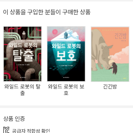
기도 했단다. 그렇게 로봇과 야생 동물이 비슷한 구석이 있
3권
다는 걸 발견한다. 로봇이 야생에 놓이게 된다면? 로봇은 주
이 상품을 구입한 분들이 구매한 상품
변 환경에 적응할까? 또 자연은 로봇을 어떻게 받아들일까?
이러한 의문을 품은 이야기가 야생의 아름답고 경이로운 배
경으로 펼쳐진다. 로봇과 새끼 기러기의 가족애, 로봇과 야
생 동물들의 우정을 그린 작가의 상상력에 우리는 매료될 수
밖에 없다. 피터 브라운은 로봇 시대를 맞이하며 한 번쯤 생
각해볼 문제를 아이들의 눈높이에 맞춰 감동적인 서사로 녹
여낸다. 광활한 자연 속에서 인간과 로봇이 공존하는 미래의
모습을 이보다 따뜻하게 그려낼 수 있을까? 그리고 피터 브
와일드 로봇의 탈
와일드 로봇의 보
긴긴밤
라운만의 독특한 그림은 《와일드 로봇》 독자들에게 멋진 상
출
호
상을 선사한다. 블랙 앤 화이트로 농도를 조절하면서 그린
그림은, 단순하면서도 세심함이 함께 어우러져 그 어떤 화려
한 일러스트보다 아름답다! 작가는 숲속 풍경과 야생 동물,
상품 인증
그리고 야생 로봇을 자신만의 스타일로 그려내며 우리를 무
공급자 적합성 확인