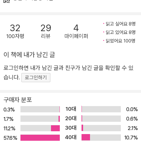
장해제시키고, 환상적인 야생의 섬에 빠져들게 만든다. 야생
에 떨어진 로봇의 치열하고도 감동적인 생존기! 야생의 섬에
서 처음 눈을 뜬 로봇이 있다. 로줌 유닛 7134, 바로 로즈다!
읽고 싶어요 8명
32
29
4
홀로 외딴섬에 떨어진 로즈는 생존을 위한 모험을 시작한다.
읽고 있어요 8명
100자평
리뷰
마이페이퍼
거친 폭풍을 견디며, 사나운 곰의 공격을 받으면서 살아남으
읽었어요 100명
려면 주변 환경에 적응해야 한다는 걸 깨닫는다. 로봇을 난
이 책에 내가 남긴 글
생처음 보는 섬의 동물들에게 괴물이라 오해를 받은 로즈!
위장 벌레에게 위장하는 법을 배워 동물들을 관찰하기 시작
로그인하면 내가 남긴 글과 친구가 남긴 글을 확인할 수 있
한다. 밤낮으로 관찰하며 동물의 언어까지 이해하게 된 로즈
습니다.
로그인하기
는 더는 동물들이 꽥꽥대고, 으르렁거리는 소리가 소음으로
들리지 않는다. 급기야 로즈는 자신이 야생적이게 행동할수
구매자 분포
록 동물들이 더 좋아한다는 것을 알아채고는 여우와 함께 짖
10대
0.0%
0.3%
거나, 새들과 함께 노래하고, 도마뱀과 일광욕까지 즐긴다.
20대
0.6%
1.7%
야생 동물과 교감하기 위해 노력하는 로봇의 귀여운 모습은
30대
2.1%
11.2%
웃음을 자아낸다. 그러던 어느 날, 로즈가 절벽을 타고 내려
40대
10.7%
57.6%