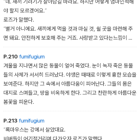
˝네. 새끼 기러기가 살아남길 바라요. 하지만 어떻게 엄마인척해
야 할지 모르겠어요.˝
로즈가 말했다.
˝별거 아니에요. 새끼에게 먹을 것과 마실 것, 쉴 곳을 마련해 주
면 돼요. 안전하게 보호해 주는 거죠. 사랑받고 있다는느낌이 들
게 하되, 지나친 응석은 받아 주면 안 돼요. 걷고, 말하고, 헤엄치
고, 날고, 다른 기러기들과 어울리고, 스스로를돌보도록 가르치
P.210
fumifugium
면 그게 바로 엄마인 거죠.˝
겨울을 지나면서 많은 동물이 얼어 죽었다. 눈이 녹자 죽은 동물
로즈는 그저 새끼 기러기를 내려다보았다.
들의 사체가 서서히 드러났다. 야생은 때때로 이렇게 흉한 모습을
˝엄마! 엄마!˝
보여준다. 하지만 그 속에서 아름다움이 피어난다. 그들의 몸은
대지로 스며들고, 땅을 비옥하게 한다. 그리고 찬란하게 아름다운
봄꽃을 피운다.
P.213
fumifugium
˝록마우스는 강에서 살았대요.
비버들이 어기적거리며 다가오자 로즈가 말했다.