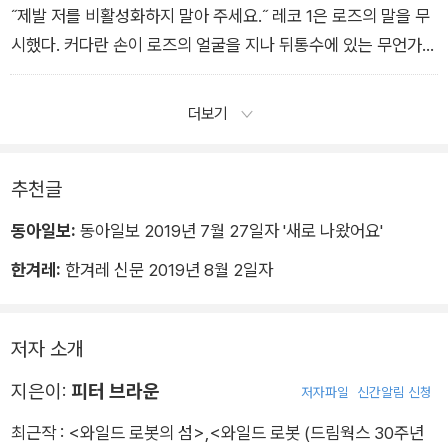
˝제발 저를 비활성화하지 말아 주세요.˝ 레코 1은 로즈의 말을 무
시했다. 커다란 손이 로즈의 얼굴을 지나 뒤통수에 있는 무언가를
눌렀다.
딸깍.
더보기
추천글
동아일보:
동아일보 2019년 7월 27일자 '새로 나왔어요'
한겨레:
한겨레 신문 2019년 8월 2일자
저자 소개
지은이:
피터 브라운
저자파일
신간알림 신청
최근작 :
<와일드 로봇의 섬>
,
<와일드 로봇 (드림웍스 30주년