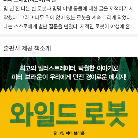
트랙터 막스』, 『개구리와 두꺼비는 친구』, 『이름 없는 나라에서
몇 년 전 나는 한 로봇과 몇몇 야생 동물에 대한 글을 끼적이기 시
온 스케치』, 『비에도 지지 않고』, 『은하 철도의 밤』, 『작가』, 『끝까
작했다. 그리고 나무 위에 앉아 있는 로봇을 계속 그리게 되었다.
지 제대로』, 『작아지고 작아져서』 등이 있습니다. 쓴 책으로는
나는 스스로에게 별난 질문을 던졌다. 지적인 로봇이 야생에 혼자
『세탁소 아저씨의 꿈』, 『야호, 우리가 해냈어!』, 『나의 초록 스웨
버려진다면 어떻게 될까? 로봇은 어떻게 주변 환경에 적응할까?
터』 등의 그림책과 미야자와 겐지 원작을 고쳐 쓴 『떼쟁이 쳇』, 그
또 자연은 로봇을 어떻게 받아들일까? 나는 왜 로봇이 여자라고
출판사 제공 책소개
리고 100일 동안 매일 쓴 산책 일기 『100일 동안 매일』이 있습니
생각하고 있을까? 말이 나왔으니 하는 말인데, 어째서 많은 공상
다.
과학 소설가들이 자신의 로봇 캐릭터에 성별을 부여할까?
로즈라는 이름의 로봇이 서서히 마음속에서 그 모습을 갖추어 갔
다. 나는 그녀가 외딴섬에서 모험을 하는 게 보였다. 그녀가 야생
동물들과 소통하고, 자연의 일부가 되어 가는 것이 보였다. 몇 년
동안 상상하고, 끼적이고, 그림을 그리면서 야생 로봇 이야기를
쓸 재료가 준비되었다는 걸 깨달았다. 나는 숲속 오두막으로 달려
가 새 노트를 폈다.
그리고 《와일드 로봇》을 쓰기 시작했다.