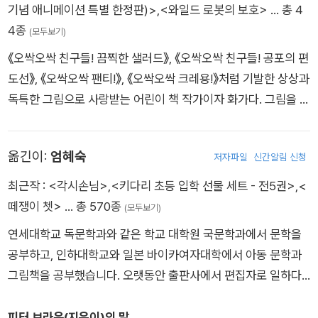
기념 애니메이션 특별 한정판)>
,
<와일드 로봇의 보호>
… 총 4
4종
(모두보기)
《오싹오싹 친구들! 끔찍한 샐러드》, 《오싹오싹 친구들! 공포의 편
도선》, 《오싹오싹 팬티!》, 《오싹오싹 크레용!》처럼 기발한 상상과
독특한 그림으로 사랑받는 어린이 책 작가이자 화가다. 그림을 그
린 《오싹오싹 당근》으로 칼데콧 아너 상을, 쓰고 그린 《호랑이 씨
숲으로 가다》로 보스턴글로브 혼 북 상을 받았다. 그 밖에 《와일
옮긴이:
엄혜숙
저자파일
신간알림 신청
드 로봇》, 《선생님은 몬스터!》, 《나랑 친구하자》 등을 쓰고 그렸
다.
최근작 :
<각시손님>
,
<키다리 초등 입학 선물 세트 - 전5권>
,
<
떼쟁이 쳇>
… 총 570종
(모두보기)
연세대학교 독문학과와 같은 학교 대학원 국문학과에서 문학을
공부하고, 인하대학교와 일본 바이카여자대학에서 아동 문학과
그림책을 공부했습니다. 오랫동안 출판사에서 편집자로 일하다
가 지금은 그림책 번역과 창작, 강연과 비평을 하고 있습니다. 우
리말로 옮긴 책으로는 『깃털 없는 기러기 보르카』, 『플로리안과
피터 브라운(지은이)의 말