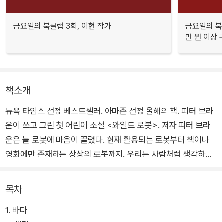
금요일의 북클럽 3회, 이현 작가
금요일의 북
만 원 이상 
책소개
뉴욕 타임스 선정 베스트셀러. 아마존 선정 올해의 책. 피터 브라
운이 쓰고 그린 첫 어린이 소설 <와일드 로봇>. 저자 피터 브라
운은 늘 로봇에 마음이 끌렸다. 현재 활용되는 로봇부터 책이나
영화에만 존재하는 상상의 로봇까지. 우리는 사람처럼 생각하고
감정을 느끼는 로봇을 원하는 걸까? 로봇이 인간을 대신하는 시
대가 온다면 인간은 대체 무엇을 하면서 살아갈까?
목차
1. 바다
또한 저자는 야생의 삶에도 관심이 많았다. 어릴 적부터 강과 숲