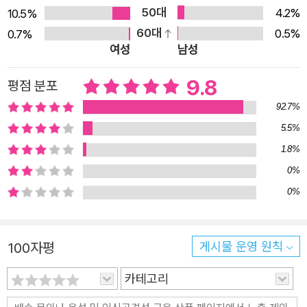
오던 중에 사고가 발생한다. 로즈가 미끄러지면서 기러기 둥
50대
4.2%
10.5%
지도 같이 추락해 버린 것이다. 죽은 기러기 두 마리와 깨진
60대
0.5%
0.7%
알 네 개. 로즈는 자신이 기러기 가족을 죽게 했다는 사실을
여성
남성
깨닫는다. 그때 로즈의 민감한 귀에 삐악삐악 우는 소리가
9.8
평점 분포
들린다. 깨지지 않은 알 하나가 있었던 것! 그렇게 로봇 엄마
와 기러기 아들의 운명적인 만남이 시작된다. 한없이 약한
92.7%
새끼 기러기를 만나 엄마의 역할을 배워가는 로즈의 이야기
5.5%
는 생각지도 못한 감동을 끌어내며 아이는 물론 어른 독자들
1.8%
의 마음까지 사로잡는다. 탁월한 이야기꾼, 피터 브라운의
0%
《와일드 로봇》은 책을 덮고 나서도 긴 여운을 느끼게 한다.
0%
또 드라마틱한 결말은 다음 이야기를 보지 않고는 못 견디게
만든다. 피터 브라운의 웹사이트(peterbrownstudio.com)
100자평
게시물 운영 원칙
에 접속하면 작가의 독특한 작업 방식 등 여러 정보도 얻을
수 있다. 생존을 위한 숨 막히는 여정 속에서 피어나는 가슴
카테고리
뭉클한 가족애, 진심 어린 우정! 야생의 섬에서 찾은 보석 같