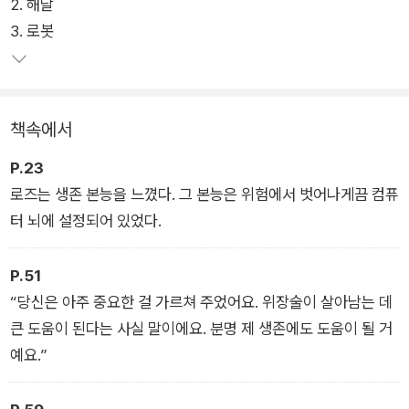
2. 해달
을 탐험하며 동물들의 행동을 관찰했다. 본능을 따르며 판에 박힌
3. 로봇
일상을 보내는 동물들이 때때로 로봇처럼 보이기도 했단다. 그렇
게 로봇과 야생 동물이 비슷한 구석이 있다는 걸 발견한다. 로봇
이 야생에 놓이게 된다면? 로봇은 주변 환경에 적응할까? 또 자
연은 로봇을 어떻게 받아들일까?
책속에서
이러한 의문을 품은 이야기가 야생의 아름답고 경이로운 배경으
P.23
로 펼쳐진다. 로봇과 새끼 기러기의 가족애, 로봇과 야생 동물들
로즈는 생존 본능을 느꼈다. 그 본능은 위험에서 벗어나게끔 컴퓨
의 우정을 그린 작가의 상상력에 우리는 매료될 수밖에 없다. 피
터 뇌에 설정되어 있었다.
터 브라운은 로봇 시대를 맞이하며 한 번쯤 생각해볼 문제를 아이
들의 눈높이에 맞춰 감동적인 서사로 녹여낸다. 광활한 자연 속에
P.51
서 인간과 로봇이 공존하는 미래의 모습을 이보다 따뜻하게 그려
“당신은 아주 중요한 걸 가르쳐 주었어요. 위장술이 살아남는 데
낼 수 있을까?
큰 도움이 된다는 사실 말이에요. 분명 제 생존에도 도움이 될 거
예요.”
그리고 피터 브라운만의 독특한 그림은 <와일드 로봇> 독자들
에게 멋진 상상을 선사한다. 블랙 앤 화이트로 농도를 조절하면서