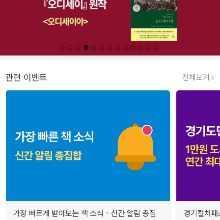
관련 이벤트
전체보기
가장 빠르게 받아보는 책 소식 - 신간 알림 총집
경기컬처패스