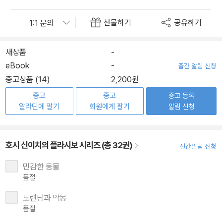
선물하기
공유하기
새상품
-
eBook
-
출간 알림 신청
중고상품 (14)
2,200원
중고
중고
중고 등록
알라딘에 팔기
회원에게 팔기
알림 신청
호시 신이치의 플라시보 시리즈 (총 32권)
신간알림 신청
민감한 동물
품절
도련님과 악몽
품절