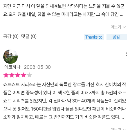
게 재미를 주길 원한다고 하지만 단순한 재미를 뛰어넘는 경각심이
은 듯.호시 신이치의 선지자적 혜안에 다시금 감탄한 작품이 있다. 바
지만 지금 다시 이 말을 되새겨보면 삭막하다는 느낌을 지울 수 없군
다. 내 뒷통수 빵꾸나도 좋으니 마구마구 쳐주기를..
생긴다. 마치 달착지근한 캡슐에 담긴 쓰디쓴 약을 먹는 느낌이다. 그
로 [번호를 불러주세요](p.163). 휴가를 이용, 홀로 산 속 호수를 찾
요.오지 않을 내일, 닿을 수 없는 미래라고는 하지만 그 속에 담긴 꿈
냥 꿀꺽 삼켜버리면 달게 느낄 뿐이지만 잠시 그 맛을 음미하면, 어느
은 남자. 보트를 타다 그만 호수에 빠져 버린다. 겨우 빠져나오기는 했
은 또 그만큼 달콤한 것입니다. 그런데 그 여지를 뚝 끊어버리는 말이
새 본래의 쓴 맛이 느껴진다. 약의 목적은 병을 치료하기 위해서다. 우
더보기
지만 옷이 물에 젖은 것은 물론이거니와 신용카드 같은 것이 모두 빠
라니 섭섭하기까지 하네요. 반면에 이 책 '한 줌의 미래'는 아직 오지
리가 치료해야 될 병은 무엇일까?짧은 단편 속에 등장하는 인물들은
져 버렸다. 자동화된 시스탬에 익숙해져서 카드번호, 통장번호 같은
공감 (
0
)
댓글 (0)
않은 내일에 대해서 생각하게 하는 점이 있습니다.제목이 '한 줌의 미
삐딱한 우리의 한 부분 같다. 속고 속이는 비열함은 기발한 반전을 통
걸 기억하지 않던 남자는 곤란한 상황에 처한다. (남자가 처한 곤란한
래'라서 그 쪽으로 사고가 고정되었는지도 모른다는 생각도 해봤지만
해 등장하고 엉뚱하고 황당한 일들은 현실의 부조리와 닮아 있다.<유
상황은 상당히 흥미진진함.) 결국 남자는 한가지 해결책을 생각해 낸
의미심장하기도 하고 씁쓸하기도 한 여운을 주는 마무리 때문에 다가
메뉴
행병>과 <번호를 불러주세요>는 편리해진 세상이 때론 굉장히 불편
다. 뭘까?^^ 이건 오늘날 우리의 모습 아닌가? 긴 설명이 필요 없을
오지 않은 미래에 대해서 생각하게 되더군요. 이 책 역시 호시 신이치
하고 괴로운 상황을 만든다. 인간의 욕망은 편리함을 위주로 기계화
에코하나
2008-05-30
듯. 소개하고 싶은 작품이 너무 많다. 로봇과 인간의 사랑, 일본인의
의 다른 책들처럼 쇼트-쇼트 스토리로 채워져 있습니다. 지구인 것으
된 세상을 만드는 것이다. 그렇다면 인간마저 기계화된다고 해서 이
놀라운 경제관념을 보여주는 [사랑의 작용](p.59), 도둑 3명의 갈등
로 추정되지만 시공간도 모호하고 인물의 이름은 N씨로 표기 되기 때
상할 것도 없는 것이다. <사랑의 작용>은 오히려 로봇이 더 인간적으
쇼트쇼트 시리즈라는 자신만의 독특한 장르를 가진 호시 신이치의 작
상황을 통해 인간의 심리를 풍자적으로 다룬 [성숙](p.65), 직설적인
문에 그 인물에 대한 감각도 모호합니다. 그리고 그 모호함을 바탕으
로 표현된다. ‘인간답다.’는 표현을 정작 인간에게 사용하기 힘들어지
품은 어쩌면 중독성이 있다.이 책 <한 줌의 미래>까지 총 5권의 쇼트
사회풍자극 [우리 아이만은](p.100)등. [이상한 귀신](p.141)과 [불
로 한 이야기는 짧지만 기발하기 그지 없구요. 이야기의 끝에 묘한 여
는 것은 왜 일까?지구를 한 순간에 초토화시키는 핵무기를 개발하고
쇼트 시리즈를 읽었지만, 각 권마다 약 30~40개의 작품들이 실려있
쌍한 증상](p.173)은 그냥(^^) 재미있었다. 자세하게 이야기하고 싶
운이 남습니다. 32개의 짧은 이야기, 하지만 여운만은 짧지 않아서 더
서로를 향해 위협하는 현실은 너무나 우스꽝스럽다. A물고기가 B물
으니 못 읽어도 150여편을 읽었다.물론 읽다보면 패턴이 비슷하거나
은 작품은 [은신처](p.127)와 [범죄무대](p.186)이다. 전하고자 하
마음에 들었습니다. 20센티미터 정도의 작은 크기의 사람이 어떤 사
고기를 죽이기 위해 몰래 물에다 독약을 뿌린다면 분명 어리석다고
소재가 일치하고, 때로는 그 반전까지도 거의 비슷한 작품도 있다.그
는 메시지와 흥미진진함이 절묘하게 어울린 좋은 작품. [은신처] 항상
람에게 학대를 받고 그것이 또 유명해져서 사회적 파장을 불러 일어
하겠지만 정작 우리 자신의 어리석음은 보지 못하고 있다.<파멸의 순
래서 얼핏 지루한 것도 사실이다.아마도 그의 플라시보 시리즈를 모
감시당하는 느낌이 든다며 의사를 찾은 청년, 의사는 그가 범죄를 저
킨다는 '엄지법사'의 경우에는 전에 다른 책에서 읽은 악마가 등장한
더보기