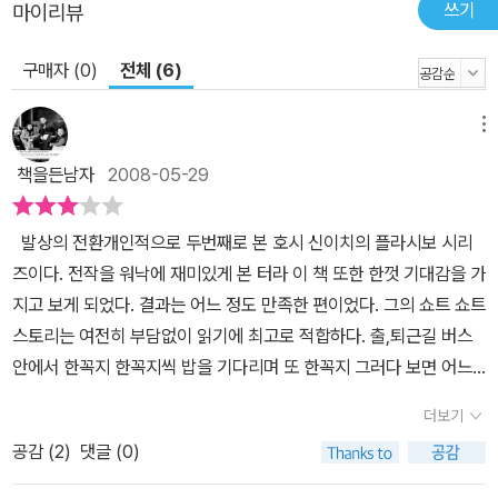
쓰기
마이리뷰
구매자 (0)
전체 (6)
메뉴
책을든남자
2008-05-29
발상의 전환개인적으로 두번째로 본 호시 신이치의 플라시보 시리
즈이다. 전작을 워낙에 재미있게 본 터라 이 책 또한 한껏 기대감을 가
지고 보게 되었다. 결과는 어느 정도 만족한 편이었다. 그의 쇼트 쇼트
스토리는 여전히 부담없이 읽기에 최고로 적합하다. 출,퇴근길 버스
안에서 한꼭지 한꼭지씩 밥을 기다리며 또 한꼭지 그러다 보면 어느
덧 책 한권이 뚝딱이다. 이젠 시테크를 넘어 초테크의 시대라는데 그
더보기
런면에서 플라시보 시리즈는 바쁜 직장인들을 위한 맛춤형 책이 아닐
공감 (
2
)
댓글 (0)
까 싶다.이 책의 제목인 '한 줌의 미래'가 암시하듯이 일전에 보았던
'흔해빠진 수법'에 비해서 각각의 이야기마다 SF적인 요소가 많이 가