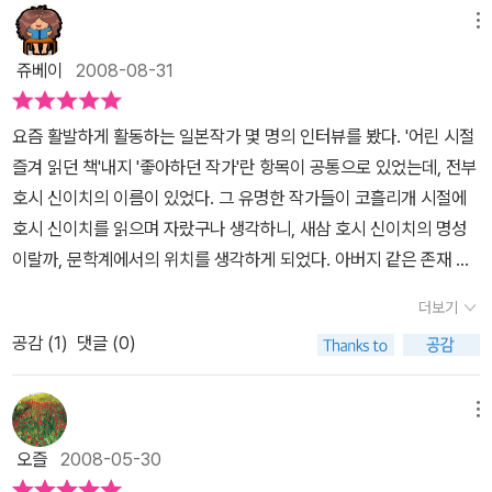
미된 것이 특징이라 생각된다. 호시 신이치는 과연 그 많은 이야기들
메뉴
을 어떻게 창작해낼까 또는 시리즈만 거창하게 많지 다 거기서 거기
쥬베이
2008-08-31
인 비슷비슷한건 아닐까 하는 우려도 있었지만 각각의 책들마다 차별
화되는 주제나 소재 그리고 작품 전반에 흐르는 어떠한 기조등이 분
요즘 활발하게 활동하는 일본작가 몇 명의 인터뷰를 봤다. '어린 시절
명히 존재한다는 느낌이 들었다.책 말미에 아라마키 요시오가 쓴 해
즐겨 읽던 책'내지 '좋아하던 작가'란 항목이 공통으로 있었는데, 전부
설을 보더라도 이 책은 그러한 면에 많은 초점을 맞춘것으로 보여진
호시 신이치의 이름이 있었다. 그 유명한 작가들이 코흘리개 시절에
다. 요시오는 해설에서 발상의 전환을 항상 끊임없이 시도하는 호시
호시 신이치를 읽으며 자랐구나 생각하니, 새삼 호시 신이치의 명성
신이치야말로 진정한 '상식 분쇄기'란 표현을 썼다. 필자도 그 말이 신
이랄까, 문학계에서의 위치를 생각하게 되었다. 아버지 같은 존재 아
이치를 가장 잘 표현한 말이라는데 공감하는 바이다. 이러한 발상의
닌가? 한마디로 요즘 작가들과 호시 신이치는 레벨이 다른 존재인 것
전환이 가장 잘 나타난 작품들은 개인적으로 '괴독X'와 '의뢰인' 같은
더보기
이다. '한 줌의 미래'란 제목을 보고 짐작은 했겠지만, 미래를 배경으
것들이라고 생각한다. 약간 비슷한 구조를 지닌 두 이야기는 충분히
공감 (
1
)
댓글 (0)
로 한 SF적인 작품이 많다. 인상적인 작품은 [폭발](p.90), [장거리
모방범죄의 우려가 들게 만들 정도였다. 가만히 생각해보면 참 섬뜩
통근시대](p.85), [감사의 나날](p.136)이다. [폭발]은 폭발적인 인
하다. 그 좋은 머리로 소설을 썼기에 망정이지 실제로 범죄에 악용했
구증가 때문에 좁디좁은 공간에 살게 된 미래 사람들의 모습을 그린
메뉴
더라면?그 외 '새로운 장치', '감사의 나날', '진보', '번호를 불러주세요'
다. '단추를 누르면 벽에서 나온 판이 방을 상하로 나누는 것'(p.92)처
등등의 작품에서는 지금보다는 훨씬 더 편리해진 머나먼 미래사회에
오즐
2008-05-30
럼 효율적으로 공간이 활용되기 때문에 큰 불편함은 없다. 묘사되는
관한 이야기들이다. 역시 호시 신이치의 풍부한 상상력에 기초한 산