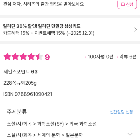
관심 저자, 시리즈의 출간 알림을 받아보세요
신청
알라딘 30% 할인! 알라딘 만권당 삼성카드
카드혜택 15% + 이벤트혜택 15% (~2025.12.31)
9
100자평 0편
리뷰 6편
세일즈포인트
63
228쪽
규외
205g
ISBN 9788961090421
주제분류
신간알림 신청
소설/시/희곡
>
과학소설(SF)
>
외국 과학소설
소설/시/희곡
>
세계의 문학
>
일본문학