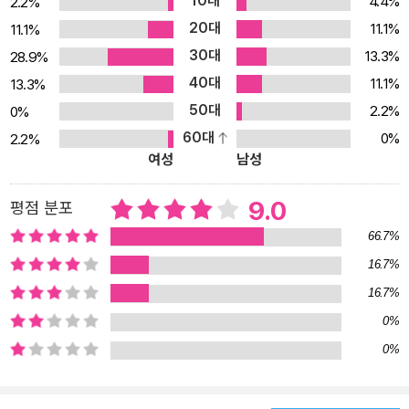
10대
4.4%
2.2%
특징 등에 대해 독자들은 전혀 알 수 없다. 나아가 호시 신이치는 작중
20대
11.1%
11.1%
세계의 시공간적인 한정도 배제한다. 우리는 호시 작품들의 무대가
30대
13.3%
28.9%
언제 어디서 일어났는지 알 수 없다. 아니, 호시 신이치는 그것을 알지
40대
못하게 미리 조심하면서 철저하게 애매함을 추구한다. 또한 호시 작
11.1%
13.3%
품의 무대에 관해서는 많은 작품들이 실내에 한정되고, 누군가가 방
50대
2.2%
0%
문하면서 사건이 일어나고 끝난다. 그리고 그 이야기들이 일종의 화
60대
0%
2.2%
여성
남성
학방정식에 따라 만들어진 것이 아닌가 하는 생각을 하게 만든다. ‘과
연 이것이 소설일까?’라는 의문을 많은 사람들이 가지지만 나중에는
9.0
평점 분포
판단하기를 그만두고 만다. 호시 신이치의 문체는 건조하지만, 오히
려 그래서 더 풍요롭다. 그의 이야기는 누구도 예측하기 어려울 정도
66.7%
로 파격적이고 실험적이다. ‘…… 여러분에게 알려드립니다. 인구증가
16.7%
와 빌딩건설의 속도 차이로 인해 지금보다 더 좁은 방으로 이동하셔
16.7%
야 합니다. 공간 할당은 컴퓨터로 공평하게 이루어질 것입니다. 또 좋
0%
은 소식도 있습니다. 새로운 약이 개발되었습니다. 실내 공기에 그 약
0%
이 섞이면 약의 작용으로 방이 넓게 느껴지고 이것으로 인하여…….’ -
본문 중에서