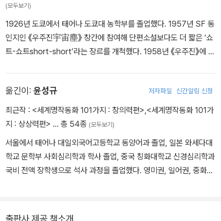
(모두보기)
다.
1926년 도쿄에서 태어나 도쿄대 농학부를 졸업했다. 1957년 SF 동
'당신들의 이야기는 전했습니다. 잠시만 기다려달라고 하십니다.'
인지인 《우주진宇宙塵》 창간에 참여해 단편소설보다도 더 짧은 ‘쇼
'그랬군요. 그럼 기다리죠.'
트-쇼트short-short’라는 장르를 개척했다. 1958년 《우주진》에 발
그러나 역시 아무런 변화도 없었다. - 본문 42쪽에서
표한 「섹스트라SEXTRA」가 에도가와 란포의 눈에 띄어 상업지에 데
뷔하게 된다. 전 생애에 걸쳐 1000편 이상의 쇼트-쇼트 작품을 발표
옮긴이:
윤성규
저자파일
신간알림 신청
했으며, 비단 SF뿐만이 아니라 미스터리, 판타지, 괴담, 우화 등 다양
한 장르를 넘나들며 집필 활동을 이어 갔다. 과격한 폭력이나 성애 묘
최근작 :
<세계명작동화 101가지 : 창의력편>
,
<세계명작동화 101가
사를 배제한 담백한 문체, 신랄한 풍자로 어린이부터 성인에 이르기
지 : 상상력편>
… 총 54종
(모두보기)
까지 폭넓은 독자의 사랑을 받고 있다. SF 외에도 부친인 호시 하지
서울에서 태어나 대일외국어고등학교 동양어과 졸업, 일본 와세다대
메, 조부인 고가네이 요시키요와 함께 당시의 시대상을 그린 전기 문
학교 문학부 사회심리학과 학사 졸업, 중국 칭화대학교 신경심리학과
학 등을 집필했다. 그의 작품은 ‘전 세계 30개국 이상에서 번역 출간’
국비 전액 장학생으로 석사 과정을 졸업했다. 영미권, 일어권, 중화권
‘시리즈 일본 국내 누계 판매 5000만 부’라는 경이적인 기록을 자랑
을 유학하며 쌓은 다양한 지식과 책 읽기의 즐거움을 한국 독자들에
하며, 지금도 증쇄 및 복간이 이루어지고 있다. 주요 작품으로는 『완
게 소개시키기 위해 노력하고 있다. 역서로는 『하루 3분, 엄마 아빠가
벽한 미인』, 『사색 판매원』, 『악몽과 도련님』, 『악마가 있는 천국』,
읽어 주는 세계 명작 동화 101가지(창의력, 상상력)』 , 『호시 신이치
『희망의 결말』 등이 있으며, 일본추리작가협회상, 일본 SF 대상 특별
출판사 제공 책소개