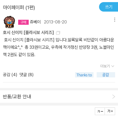
자'에서 안타까운 마음이 많이 들었다.외모라는 것이 참 중요하고 인
내던 중 A는 C를 없애고 돈을 B와 둘만 나눠가지면 어떨까 하는 생각
이 등장한 패턴이라 그리 기발하다는 생각이 들지는 않더군요. 워낙
쓰기
마이페이퍼 (1편)
상에 따라 사는 방식도 달라진다는 말이 와 닿았다.인상학이라는 학
을 하게된다.그리고 둘은 그 생각을 나눈다.이 모의는 경계를 하러나
많은 이야기를 쓴 작가라서요. 그것만 빼면 아주 흡족하게 읽었습니
문이 있듯이 정말 인상에 따라 삶이 달라진다고 생각한다.40살이 되
간 한 명을 빼고 나머지 둘이서 계속해서 진행한다.결국 그들은 서로
다.우주인이 존재하는가 라는 질문에 지구인도 우주인이라고 답한 것
쥬베이
2013-08-20
메뉴
면 자신의 얼굴에 책임을 질 수 있어야 한다는 말이 있다.살아 가는 동
가 서로를 죽이려는 생각을 다른 한 사람과 함께 나누는 것이다.아무
이 있었지만 아직 우주는 미지의 영역입니다. 지구인 말고 다른 우주
안 인상이 자신의 살아온 역사를 증명해 주기 때문이다.이왕이면 한
호시 신이치 [플라시보 시리즈]
도 믿지를 못하고 서로를 끊임없이 의심한다. 그리고 그 서로에 대한
인의 존재도 아직 알 수 없구요. 그런 만큼 상상력을 자극하는 부분이
번 더 웃자라는 각오를 다시금 갖게 했던 내용이다..물론 그 '대흑천'
호시 신이치 [플라시보 시리즈] 입니다.알록달록 비단같이 아름다운
불신 때문에 그들은 끝내 그 계획을 실행하지는 않는다.오히려 그들
크기도 하구요. 시공간을 넘나드는 상상력의 발현인 이 책 '한 줌의 미
에게는 불쌍한 내용이었지만..ㅋ'번호를 불러주세요'는 이 세상을 풍
책이에요^_^ 총 33권이고요, 우측에 작가정신 반양장 3권, 노블마인
은 그것이 자신을 성숙시켰다고 표현한다.다른 소설에 비해서 그 길
래' 아주 재밌게 읽었어요.
자했다는 느낌이 강했다.정말 세상은 번호가 없으면 안되는 곳이다.
책 2권도 같이 있음.
이가 퍽 긴편이었다.각 등장인물 A,B,C의 심리가 세밀하게 묘사되어
주민등록 번호부터 시작해서 어디를 가든 번호가 중요하다.나 역시도
있어서 인간들의 솔직한 내면을 보는 계기가 되었다.눈 앞에 보이는
더보기
번호를 잘 외우지 못해서 중요한 번호들을 핸드폰에 저장 시켜 놓고
이익에 대한 지나친 탐욕은 함께 어려움을 겪은 - 그것이 비록 도둑질
다닌다.혹 나도 주인공처럼 핸드폰을 잃어버리는 상황에 처하고 사지
공감 (
4
)
댓글 (8)
일지라도- 동료를 무참히 버릴 생각을 갖게 하고, 끊임없는 의심으로
<?>에 있게 되면 어떻게 행동했을까?문명이 발달한다는 것이 꼭 좋
서로를 믿지 못한다는 것이다.작품의 말미의 해설에 호시 신이치 소
은 것 같지는 않은 것 같다.거기에 적응하지 못하는 순간 도태되고 낙
설의 특성이 소설의 단순화라고 한다.그의 소설에 자주 등장하는 N씨
오되는 현실이 안타깝다..'우리 아이만은' 을 읽고는 화가 치밀었다.세
반품/교환 안내
는 직업도 그 이름도 성격도 별로 알려주지 않는다. 또한 작중 세계의
상은 정말 돈이면 다 되는 것일까? 하는 생각과 내가 돈이 없기에 그
시공간도 한정하지 않아서 우리는 주인공이 사는 시대와 장소를 알기
런 생각을 하는 것은 아닐까? 하는 의문이 들었다.과연 세상은 그렇
어렵다.등장인물과 배경의 '애매성'이 그가 추구하는 작품의 특성이라