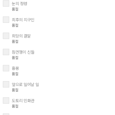
눈의 정령
품절
최후의 지구인
품절
희망의 결말
품절
참견쟁이 신들
품절
흉몽
품절
앞으로 일어날 일
품절
도토리 민화관
품절