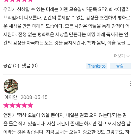
미래의 삶은 이상하게 '현실적'이다. 머지않아 현실화 될 것만 같은 느
물들이다. 흥미롭다. 일견 한없이 편리해 보이기도 한다. 나 대신 회사
우리가 상상할 수 있는 미래는 어떤 모습일까?문득 SF영화 <이퀼리
낌. 마지막에 인상적인 반전도 있다. [장거리 통근시대]와 [감사의 나
에 출근하는 로봇이라 이 얼마나 매력적인가. 하지만 모든 이야기들
브리엄>이 떠오른다. 인간의 통제할 수 없는 감정을 조절하여 평화로
날]은 비슷한 느낌이다. 미래의 통근모습과 자동조정되는 차량을 소
이 끝은 항상 씁슬하다. 편한것만이 능사는 아닌 모양이다. 작자의 그
운 세상을 만든 미래의 모습이다. 모든 사람은 약물을 통해 감정이 억
재로 하는데, 상상의 이야기임에도 역시 오싹한 현실감이 있다. [탑]
런 테크놀로지와 대책없는 성장지향주의에 대한 날카로운 비판과 매
제된다. 전쟁 없는 평화로운 세상을 만든다는 미명 아래 독재자는 인
(p.24) 비무장지대를 맞대고 있는 두 나라의 이야기인데, 자연히 우
력적인 조소가 돋보였다.끝으로 필자가 가장 인상깊게 본 이야기는
간의 감정을 자극하는 모든 것을 금지시킨다. 책과 음악, 예술 등을 통
리의 현실이 떠올랐다. 비무장지대에 탑 형태의 정체불명 건축물이
'성숙' 이었다. 이례적으로 분량이 여덟장이나 되는 미들 미들 스토리
해 감정을 느끼는 자는 무조건 처형된다.평화라는 의미가 무색할 만
들어서자, 두 나라는 서로를 의심한다. 결국 전쟁이 벌어져 막대한 피
더보기
이다. 같이 범죄를 저지른 3인조가 한 집에 머무르면서 안에 있는 두
큼 인간은 기계화된다. 격렬한 감정을 느끼지 않기 때문에 정해진 일
해가 발생하고 국제사회는 중재에 나선다. 정체불명의 탑은 무엇인
명이 끊임없이 밖에 나가있는 보초 1인을 해치고자 모의하는 내용이
공감 (
0
)
댓글 (0)
을 하고 독재자 명령에 복종하는 인간만이 살아남는다.호시 신이치가
가? 탑에 숨겨진 엄청난 비밀에 주목하시길. [기다리세요](p.41)와
다. 하지만 계속 보초를 서야하는 이가 교대되니 쉽사리 살인을 저지
보여주는 미래 역시 다르지 않다.<진보>는 편리해진 미래 사회가 나
[제1부 제1과장](p.110)은 주제의식이 유사하다. [기다리세요]. '미지
르질 못한다. A,B,C 중 누가 누구와 짜고 결국엔 누구를 제거할지 또
온다. 힘든 일은 로봇이 대신해준다. 다만 그 로봇을 다른 사람의 것보
메뉴
의 행성을 찾아 탐험하고 문화생활을 영위하는 주민이 있으면 교
는 이들의 운명은 어찌될지 꽤 흥미진진한 이야기였다. 각가의 이야
다 더 훌륭하게 만들기 위해서 끊임없이 책을 읽고 고치는 수고로움
류'하는 임무의 우주탐험대, 문명을 가진 별을 찾는다. 교류를 위해 우
에이안
2008-05-15
기가 나름대로 다들 반전의 묘미를 지니고 있는지라여기서 다 밝히지
이 있다. 어찌 보면 미래 사회는 과학 기술의 발달로 조금 더 편리해질
호의 뜻을 전하지만, 그 별의 생명체는 '기다려 달라'고 한다. 배경은
는 못하지만 '불신이야말로 안전에 대한 최고의 보장인 셈이다.'란 말
수는 있겠지만 그에 따른 불편도 감수해야 된다. 결국 아이러니하게
우주지만 복잡하고 느린 관료집단에 대한 비판의식이 숨어있다. [제1
언젠가 '항상 오늘이 있을 뿐이지, 내일은 결코 오지 않는다.'라는 말
을 상기하며 열심히 추리해보는 시간은 나른한 오후 퇴근길에 큰 활
도 무엇을 위한 진보인지 헷갈린다.미래에 대한 전망이 밝지 않다. 일
부 제1과장]은 사업을 시작하려고 관청을 찾은 남자의 이야기로, 직
을 들은 적이 있습니다. 사실 내일이 존재는 하지만 결코 오지 않을 날
력을 주었었다.대체 몇 편까지 시리즈가 있는지는 잘 모르겠지만 개
종의 경고처럼 느껴진다. 호시 신이치 자신은 그의 작품이 사람들에
설적으로 비판의식을 드러낸다. 두 작품을 비교해 가며 읽는 것도 좋
이라는 것은 맞습니다. 지금 보내는 오늘이 중요한 것도 그렇구요. 하
인적으로 호시 신이치의 다른 작품도 기다려 본다. 그리고는 갈망한