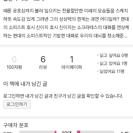
플라시보 시리즈』, 『혈액형 자기 설명서』 외 다수가 있다.
상 등을 수상했다.
때론 공포심까지 불러 일으키는 전율할만한 미래의 모습들을 스케치
하듯 속도감 있게 그려낸 그의 상상력의 한계는 과연 어디일까? 현대
의 소피스트 호시 신이치 호시 신이치는 소크라테스의 대화를 연상케
하는 현대의 소피스트적인 기발한 대화로 우리의 대뇌를 청소해준다.
‘비상식의 상식’, 호시 신이치의 파격적인 이야기들은 우리의 오래된
대뇌회로를 파괴하고 새로운 수로를 만들어준다. 대뇌 좌반구에 있는
읽고 싶어요 0명
0
6
1
이론중추만을 사용하는 경향이 있는 우리의 오래된 사고와 상식의 껍
읽고 있어요 1명
100자평
리뷰
마이페이퍼
질을 깨뜨리고 감성의 중추, 그리고 우반구와 함께 대뇌 전체를 사용
읽었어요 11명
하는 방법을 가르쳐준다. 쉽게 말해 ‘관념 깨뜨리기’라고 할 수 있다.
이 책에 내가 남긴 글
다른 말로 하자면 호시 신이치는 소위 ‘상식 분쇄기’다. 실험적이고 파
격적인 그만의 이야기들 호시 신이치의 소설에서 등장인물은 기호화
로그인하면 내가 남긴 글과 친구가 남긴 글을 확인할 수 있습니다.
된다. 카프카도 그 주인공을 여러 번 ‘K’라고 명칭하고 있으나 이
로그인하기
‘K’는 인격을 가진 인물의 약칭이다. 그러나 호시 신이치의 경우는 끝
까지 기호에 불과하다. 이러한 것은 사무엘 베케트의 수법과 닮았다.
구매자 분포
호시 신이치는 등장인물의 성격묘사를 배제한다. 등장인물의 육체적