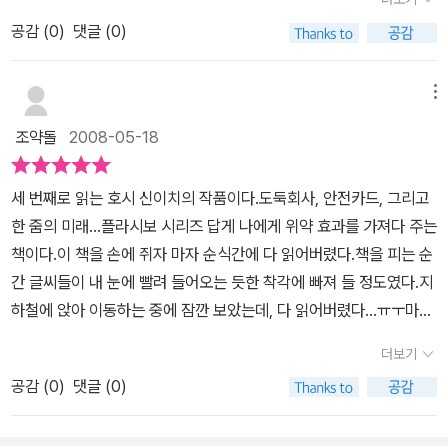
간>은 호시 신이치의 의도를 짐작할 수 있다. 그가 상상한 미래를 보
두 읽는다면 그의 작품의 패턴을 연구할 수 있을 듯하다.그래서 새로
질렀단 걸 간파한다. 자수를 권하지만, 청년은 거부하고, 도리어 구해
패턴과 비슷한 느낌이 들어서 어떤 식으로 결말이 지어질 지 기대했
면서 조금 섬뜩한 생각이 들었다면 그것이 우리의 미래를 바꾸는 힘
공감 (
0
)
댓글 (0)
운 책이 등장했을 때 쉽게 집어들지 못하고 잠시 망설이기도 한다.그
달라고 매달린다. 의사는 은신처 비슷한 어떤 곳은 소개해 준다. 엄청
는데요. 또 한번 예상을 뒤엎는 결말이 나와서 감탄했습니다.그 사람
이 아닐까 싶다.막연히 낙관적인 미래를 상상하기 보다는 파멸을 초
러나, 일단 그의 책을 손에 들면 바로 읽힌다.복잡한 구성이나 미스테
난 반전이 있다. [범죄무대]는 방송 촬영을 가장한 은행강도의 이야기
을 인식할 수 있는 번호가 없으면 부랑자 보호시설로조차 보내지지
래할 지도 모르는 암울한 미래를 상상하는 일이 꼭 비극은 아닐 것이
리한 사건으로 독자를 혼란에 빠뜨리거나, 각 인물들에게 특별한 개
로 재미있는 작품이다.
메뉴
않는 사회를 보여주는 '번호를 불러주세요.'에서는 과정도 오싹했지만
다. 실제 파멸을 예방하는 길일 수도 있다.호시 신이치가 만든 미래는
성과 인격을 부여하여 독자들이 등장 인물에 특별한 감정을 갖도록
그 결말에 더 섬뜩한 생각이 들었구요. 인간은 살아있는 생명체이고
조약돌
2008-05-18
<한 줌의 미래>다. 한 줌의 모래는 꽉 움켜 잡으면 남는 것이 없다. 그
하는 일은 없다.그저 간략한 이야기의 흐름이 존재할 뿐이다.덮고나
자원이 아닌데 마치 물건처럼 인식표가 없으면 아무것도 할 수 없는
냥 살짝 가벼운 마음으로 읽으면 좋은 단편 소설이다.
면 누구였는지 기억이 나지 않을만큼 건조하고 평범한 인물들이 펼쳐
사회의 모습이 무서웠습니다. 담담하게 서술되었기에 그리고 아무도
세 번째로 읽는 호시 신이치의 작품이다.도둑회사, 안전카드, 그리고
가는 지극히 수동적인 이야기들이 그의 작품엔 많다.이 책 <한 줌의
그 상황에 의문을 제시하지 않았기에 더 소름이 끼쳤네요.그리고 '복
한 줌의 미래...플라시보 시리즈 답게 나에게 위약 효과를 가져다 주는
미래>에는 동명의 소설이 없는 것이 특이하다.대체로 소설집이라면
스러운 남자'에서는 대흑천이라는 불교의 신이 등장하는데요. 현대사
책이다.이 책을 손에 쥐자 마자 순식간에 다 읽어버렸다.책을 피는 순
그 책 중에서 가장 대표적이라할 만한 작품의 제목을 책의 제목으로
회에서는 신조차 취직을 할 수 없는가하는 생각이 들어 복잡한 심경
간 글씨들이 내 눈에 빨려 들어오는 듯한 착각에 빠져 들 정도였다.지
쓰는 것으로 알고 있었기 때문에 <한 줌의 미래>라는 작품을 일부러
이 되었습니다. 우습기도 했지만 대흑천이 처하게 되는 곤경이 있을
하철에 앉아 이동하는 중에 잠깐 보았는데, 다 읽어버렸다...ㅠㅜ마음
찾아보기도 했었다.이것 역시 어떤 '의도된 것인가? '하는 궁금증이
법하다는 생각이 들어서요.전반적으로 책은 아주 재밌습니다. 호시
이 아팠다. 너무나도 재미있고 재치 넘치는 내용을 순식간에 잃어버
인다.<성숙>이라는 작품이 있다. 세 명의 도둑 A,B,C가 있었다.그들
더보기
신이치의 작품이니 만큼 한 번 집어들면 다 읽을 때까지 내려놓고 싶
린 느낌...그정도로 재미있다. 재치가 넘친다.어디로 튈지 모르는 럭비
은 어떤 도둑질의 공범이었다.밖에는 경찰이 그들을 추적하고 있었
은 생각도 들지 않았구요. 하지만 어느 국가 사이에 정체불명의 무언
공감 (
0
)
댓글 (0)
공 처럼 이럴 것이다 생각을 했는데, 순식간에 다른 곳에 가 있는 느
고, 그들은 한적한 집에서 경찰이 추적을 포기하기를 기다리고 있었
가가 나타나고 사람들은 혼란을 겪지만 그것의 정체는 알고보니 외계
낌..반전의 반전은 읽는 내내 손에 땀띠가 생길 정도였다.'복스러운 남
다.한 명이 나가서 경계를 하고 나머지 둘이 가방을 지키는 형태로 지
인이 오락을 위해 간섭을 한 것이었다는 패턴은 다른 이야기에서 많