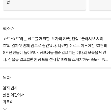
합
책소개
'쇼트-쇼트'라는 장르를 개척한, 작가의 SF단편집. '플라시보 시리
즈'의 열여섯 번째 권으로 출간됐다. 다양한 장르로 이루어진 33편의
SF 단편들이 들어있다. 공포심을 불러일으키는 미래의 모습을 담았
다. 전율을 일으킬만한 공포를 선사할 미래를 스케치하듯 속도감 있
게 그려냈다. 하지만 작가는 지나치게 무겁지도 가볍지도 않은 기발
한 아이디어로 지구의 미래를 상상하게 만든다.
목차
성격 묘사와 등장인물의 육체적 특징의 배제, 그리고 실내에 한정된
엄지 법사
무대 또한 작가의 문학적 특징이라 할 수 있다. 이러한 장치로 독자는
낡은 여관에서
작품들의 무대가 언제 어디서 일어났는지 알 수 없다. 하지만 그것을
괴독X
알아 차리지 못하게 만드는 장치로 오히려 이야기의 풍요로움을 선사