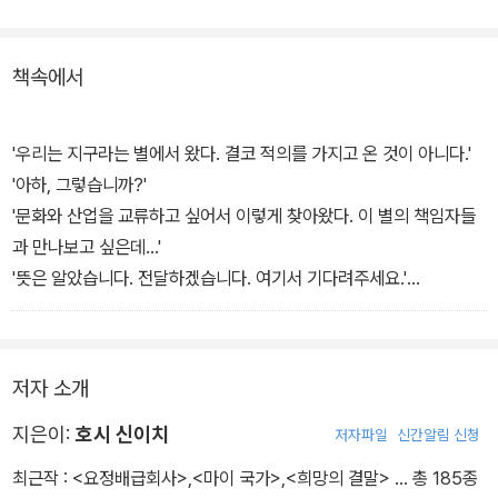
한다.
책속에서
'플라시보 시리즈'는 호시이 신이치의 독특한 아이디어로 만들어진 단
편 모음집이다. 그의 소설은 하나같이 허무맹랑하지도 않고 현실에만
안착하지 않고서도 기발함을 선보인다. 게다가 누구나 고개를 끄덕일
'우리는 지구라는 별에서 왔다. 결코 적의를 가지고 온 것이 아니다.'
만한 그 이야기들은 가벼움과 무거움 사이에서 적절히 중심을 잡고
'아하, 그렇습니까?'
있다.
'문화와 산업을 교류하고 싶어서 이렇게 찾아왔다. 이 별의 책임자들
과 만나보고 싶은데...'
'뜻은 알았습니다. 전달하겠습니다. 여기서 기다려주세요.'
그 주민은 그렇게 말하고 사라졌다. 일행은 만사가 순조롭게 진행될
것 같다며 마음을 놓았다. 그러나 시간이 지나도 그 별의 주민은 돌아
오지 않았다. 대원들은 서로 다른 의견들을 내놓기 시작했다.
저자 소개
'벌써 열흘이나 기다렸습니다. 윗사람들이 그자의 이야기를 믿지 않
은 건 아닐까요?'
지은이:
호시 신이치
저자파일
신간알림 신청
'아닐거야. 좀더 기다려보자.'
최근작 :
<요정배급회사>
,
<마이 국가>
,
<희망의 결말>
… 총 185종
대원들이 기다림에 지쳐갈 무렵 전에 만났던 주민이 나타나서 말했