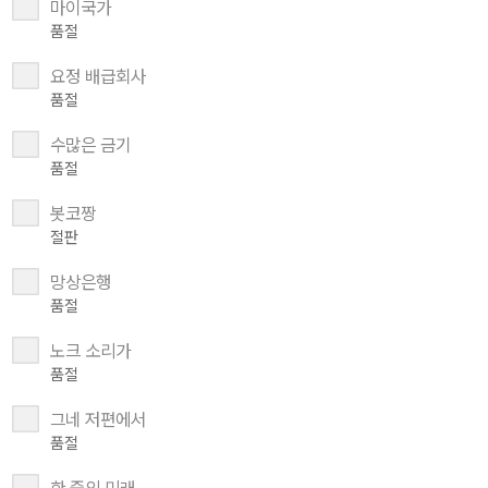
마이국가
품절
요정 배급회사
품절
수많은 금기
품절
봇코짱
절판
망상은행
품절
노크 소리가
품절
그네 저편에서
품절