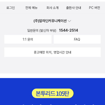
게 돌아가는 것일까?정말 화가 치밀고 의문이 드는 내용이다.배후에
는 것이다.그것은 그의 작품이 언제 어느 시대에나 일어날 수 있는 일
는 언제나 누군가 있을 것이다는 생각...요즘 들어 시끄러운 세상사에
로그인
전체 메뉴
회사 소개
출판사 안내
PC 버전
이라는 것을 의미하는 것은 아닐까?1950년대에 이 쇼트쇼트시리즈
더더욱 그런 생각이 든다.다른 내용들 역시 참 많은 생각을 하게 하고
를 쓰기 시작한 그는 이미 이 세상 사람이 아니다.그럼에도 불구하고
웃음 짓게 했다.손에서 놓고 쉽지 않은 책이다..^^
(주)알라딘커뮤니케이션
그의 작품이 아직도 생명력을 얻고 있는 것은 그 '애매성' 때문이라는
생각이 든다.
1544-2514
일반문의 (발신자 부담)
1:1 문의
FAQ
중고매장 위치, 영업시간 안내