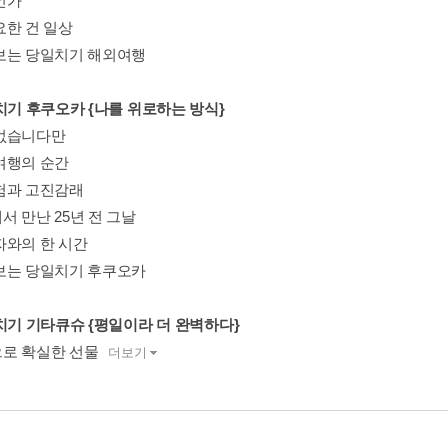
인가
요한 건 일상
보는 당일치기 해외여행
일치기 후쿠오카 {나를 위로하는 방식}
없습니다만
여행의 순간
험과 고진감래
서 만난 25년 전 그날
자와의 한 시간
보는 당일치기 후쿠오카
일치기 기타큐슈 {평일이라 더 완벽하다}
로 확실한 선물
더보기