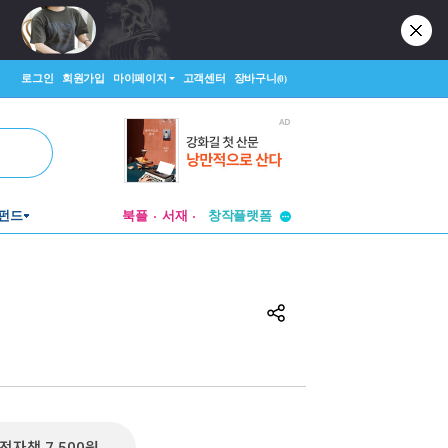
로그인
회원가입
마이페이지
고객센터
장바구니
(0)
투비컨티뉴드
펀드
북플
서재
창작플랫폼
투비컨티뉴드