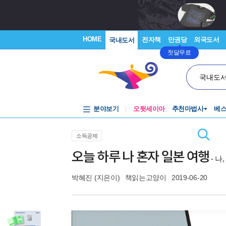
HOME
전자책
만권당
외국도서
국내도서
첫달무료
국내도
분야보기
오뒷세이아
추천마법사
베
소득공제
오늘 하루 나 혼자 일본 여행
- 나
박혜진
(지은이)
책읽는고양이
2019-06-20