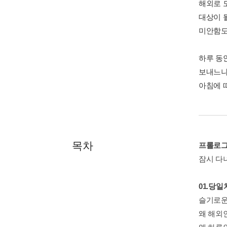
해외로 
대상이 
미안함도
하루 동
보내느냐
아침에 
목차
프롤로
잠시 다
01.당
슬기로운
왜 해외