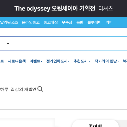
알라딘굿즈
온라인중고
중고매장
우주점
음반
블루레이
커피
서
스트
새로나온책
이벤트
정가인하도서
추천도서
작가와의 만남
북
, 하루, 일상의 재발견
종이책