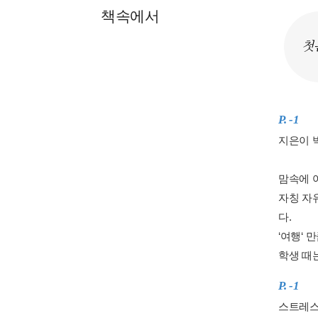
책속에서
첫
P. -1
지은이 
맘속에 
자칭 자
다.
‘여행‘ 
학생 때는
P. -1
스트레스