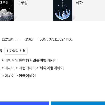
112*184mm
196g
ISBN : 9791186274460
류
신간알림 신청
서
>
여행
>
일본여행
>
일본여행 에세이
서
>
에세이
>
여행에세이
>
해외여행에세이
서
>
에세이
>
한국에세이