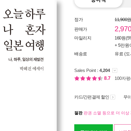
정가
11,900
2,97
판매가
마일리지
160원(5
+ 5만원
배송료
유료 (도
Sales Point :
4,204
8.7
100자평(
카드/간편결제 할인
무이
절판
판권 소멸 등으로 더 이상 