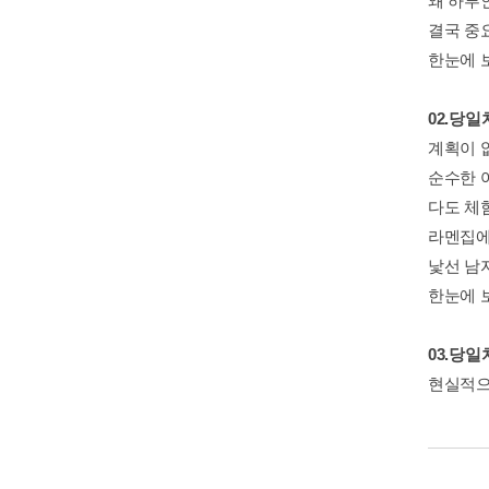
왜 하루
결국 중
한눈에 
02.당
계획이 
순수한 
다도 체
라멘집에
낯선 남
한눈에 
03.당
현실적으