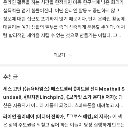
온라인 활동을 하는 시간을 한정하면 마음 한구석에 남은 회의가
설득력을 얻기 힘들어진다. 어떤 온라인 활동도 중단하지 않고,
정보에 대한 접근도 포기하지 않기 때문이다. 단지 온라인 활동에
매달리는 여가 생활의 일부를 좀더 신중하게 운용할 뿐이다. 이처
럼 합리적인 제약을 지킬 수 없는 것으로 만들기는 어렵다. 그래
서 오래 지속할 가능성이 높아진다.
더보기
추천글
세스 고딘 (〈뉴욕타임스〉 베스트셀러 《미트볼 선디Meatball S
undae》, 《린치핀Linchpin》, 《보라빛 소가 온다》 저자):
당
신은 사용자가 아니라 제품이 되었다. 스마트폰을 내려놓고 사이
트에서 로그오프하고 다른 존재방식을 추구하라. 브라보. 좋은 사
라이언 홀리데이 (미디어 전략가, 『그로스 해킹』의 저자):
이 책
람들을 위한 현명한 조언이다.
은 삶의 주도권을 되찾고 싶어 하는 이들이 당장 실행하게 만드는