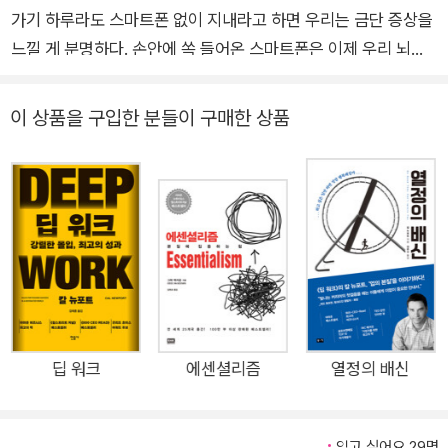
가기 하루라도 스마트폰 없이 지내라고 하면 우리는 금단 증상을
느낄 게 분명하다. 손안에 쏙 들어온 스마트폰은 이제 우리 뇌까
지 점령하고 있으며, 우리를 항상 연결 상태로 만들어주는 인터넷
은 충동적인 접촉과 연락의 생태계를 만들어내고 있다. 시도 때도
이 상품을 구입한 분들이 구매한 상품
없이 울리는 알림음과 무한으로 연결되어 있는 온라인 세상과 정
보들에 휩싸여 정작 몰입해야 하는 것에 시간을 투자할 수 없고,
우리로 하여금 늘 만성피로에 시달리게 한다. 베스트셀러《딥 워
크》의 저자이자 컴퓨터공학자인 칼 뉴포트는 우리를 좀먹고 있는
디지털 과잉 환경에서 우리가 기술과 맺은 관계를 근본적으로 바
꾸어야 한다고 말한다. 그리고 그 방법으로 ‘디지털 미니멀리
즘’을 제시한다. 뉴포트는 농부부터 실리콘 밸리의 프로그래머까
지 수많은 디지털 미니멀리스트들이 어떻게 소셜 미디어와 맺은
관계를 재고하고, 오프라인 세계의 즐거움을 재발견하며, 고독에
딥 워크
에센셜리즘
열정의 배신
잠기는 시간을 통해 자신의 내면과 재회하는지 다양한 사례를 통
해 보여준다. 뒤이어 그는 수많은 사람들이 기술에 압도당하지 않
읽고 싶어요 29명