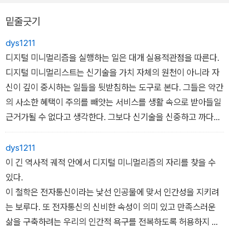
을 알차게 보내는 데 집중한 이후 일상에서 배제할 수 없을 것 같
밑줄긋기
았던 디지털 습관이 갑자기 사소하게 느껴지는 현상을 경험한다.
dys1211
공허를 메우고 나면 그것을 회피하려는 딴짓이 필요 없게 된다.
디지털 미니멀리즘을 실행하는 일은 대개 실용적관점을 따른다.
-‘Chapter 6 여가의 질을 높여라’ 중에서
디지털 미니멀리스트는 신기술을 가치 자체의 원천이 아니라 자
신이 깊이 중시하는 일들을 뒷받침하는 도구로 본다. 그들은 약간
의 사소한 혜택이 주의를 빼앗는 서비스를 생활 속으로 받아들일
근거가될 수 없다고 생각한다. 그보다 신기술을 신중하고 까다로
운 방식으로 활용해 커다란 혜택을 누리는 데 관심이 있다. 또 마
찬가지로 중요한 점은그들이 다른 모든 사소한 혜택을 놓쳐도 개
dys1211
의치 않는다는 것이다.
이 긴 역사적 궤적 안에서 디지털 미니멀리즘의 자리를 찾을 수
있다.
이 철학은 전자통신이라는 낯선 인공물에 맞서 인간성을 지키려
는 보루다. 또 전자통신의 신비한 속성이 의미 있고 만족스러운
삶을 구축하려는 우리의 인간적 욕구를 전복하도록 허용하지 않