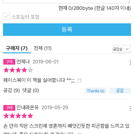
부의 마지막장에서는 저자가 1,600명을 대상으로 직접 실시한
현재
0
/280byte (한글 140자 이내)
실험을 근거로 만든 ‘디지털 정돈’ 과정을 소개하며 독자 스스로
스포일러 포함
디지털 정돈 작업을 전개할 수 있도록 이끈다. 확실한 전략과 빠
등록
지기 쉬운 함정을 정리하여 개개인에게 맞는 디지털 미니멀리즘
실천 방법을 제시해준다. 동시에 다양한 직업의, 다양한 환경 속
에 살아가는 디지털 미니멀리스트의 사례들을 통해 기술을 계획
구매자 (7)
전체 (11)
적으로 활용하는 것이 단순한 삶의 효율성뿐 아니라 상당한 만족
언제나
2019-06-01
감까지 줄 수 있음을 보여준다. 2부에서는 지속가능한 디지털 미
메뉴
니멀리즘 생활방식을 구축하기 위한 방안들을 제시한다. 실천을
페이스북이 이 책을 싫어합니다 ^^;;;
위한 확실한 전술을 열다섯 가지의 실천지침으로 정리해 각 장에
수록해 ‘디지털 미니멀리즘’을 일상화하는 전략을 알려준다.
공감 (
9
)
댓글 (0)
인내와온유
2019-05-29
메뉴
손 안의 작은 스크린에 영혼까지 빼앗긴듯한 피곤함을 느끼고 있