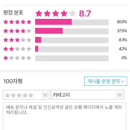
술을 어떻게, 왜, 어떤 조건에서 활용할지 설정하고 그것을 일상
8.7
평점 분포
화해야 하는 것이다. 이 문제를 해결하려면 우리에게는 깊은 가치
50.0%
에 뿌리를 둔 성숙한 기술 활용 철학이 필요하다. 이 철학은 어떤
37.5%
도구를 어떻게 활용할지에 대해 명확한 답을 제공할 뿐 아니라 다
른 모든 것을 확고하게 무시할 수 있도록 해준다. 기술 과부하에
8.3%
걸린 현재 상황에서 잘살고 싶어 하는 사람들을 위한 탁월한 철학
4.2%
이 바로 ‘디지털 미니멀리즘’이다. 어떤 도구를, 왜, 어떻게 활용
0%
할지 ‘내가’ 결정한다! 30일의 디지털 정돈 프로젝트가 가져다준
놀라운 변화 뉴포트는 기술이 우리를 이용하도록 놔두는 것이 아
100자평
게시물 운영 원칙
니라, 기술이 우리 목표와 가치관을 뒷받침하게 하는 것이 이 책
의 핵심이라고 말한다. 이를 위해 뉴포트는 1부 전체에 걸쳐 디지
카테고리
털 미니멀리즘의 개념과 토대를 설명하고, 이미 자신만의 속도로
살아가는 수많은 디지털 미니멀리스트의 사례를 제시한다. 이를
통해 뉴포트는 디지털 기기와 서비스 이용에 따른 득실과 디지털
기술을 삶에 최적화해야 하는 이유에 대해 충분히 설명해준다. 1