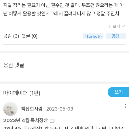
지털 정리는 필요가 아닌 필수인 것 같다. 무조건 끊으라는 게 아
닌 어떻게 활용할 것인지그래서 끌려다니지 않고 정말 주인처럼
사용할 수 있는 구체적인 방법들이 있어서실질적인 도움이 되는
더보기
책인 것 같다인터넷 시대가 제공하는 도구, 오락, 딴짓이 우리의
공감 (
3
)
댓글 (0)
감정이나 일상을 좌우하도록 놔둬서는 안 된다. 그 대신 단계를
밟아서 기술로부터 좋은 점을 누리는 한편 나쁜 점을 피해야 한
다. 신기술을 받아들이되 그 대가가 앤드루 설리번이 경고한 비인
간화라면 거부하는 철학, 단기적인 만족보다 장기적인 의미를 중
응원 댓글
시하는 철학이 필요하다. 그것이 바로 디지털 미니멀리즘이다. -
P19
쓰기
마이페이퍼 (1편)
책잡힌사람
2023-05-03
메뉴
2023년 4월 독서정산
23년 4월 독서정산1. 칼 뉴포트 저, 김태훈 역, 『디지털 미니멀리