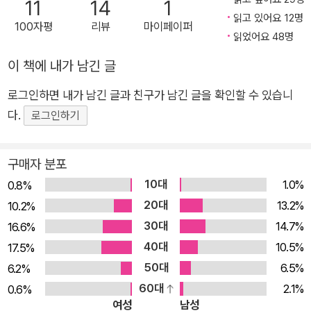
11
14
1
고 생활에 대한 통제권을 되찾도록 도와준 30일간의 ‘디지털 정
읽고 있어요 12명
돈’ 과정과 함께 이를 삶에 적용할 수 있는 전략들을 구체적인 실
100자평
리뷰
마이페이퍼
읽었어요 48명
천지침들을 제시해준다. 언제까지 산만한 맥시멀리스트로 살 것
인가? 더 적게 일하고 더 많이 누리는 디지털 라이프스타일 스스
이 책에 내가 남긴 글
로 통제력을 잃은 채 온라인에서 의미 없는 시간을 흘려보내고 싶
로그인하면 내가 남긴 글과 친구가 남긴 글을 확인할 수 있습니
어 하는 사람은 아무도 없다. 하지만 우리는 일을 하면서도 하루
다.
로그인하기
에도 수십 번씩 SNS를 확인하거나 포털사이트 화면을 새로고침
하고 싶은 욕구가 샘솟는 것을 느낀다. 그 결과 성취를 이루는 데
구매자 분포
필요한 지속적인 시간은 무의미한 부스러기들로 쪼개진다. 아무
10대
1.0%
생각 없이 디지털 기기를 쓰는 데 소모하는 시간을 양질의 여가로
0.8%
20대
대체할 수 있다면 우리는 적은 시간에 많은 일을 해내는 것은 물
13.2%
10.2%
론, 삶의 균형까지 잡을 수 있지 않을까? 그런데 문제는 알림 기
30대
14.7%
16.6%
능을 끄거나, 가끔 디지털 안식일을 갖는 수준의 상식적인 방법으
40대
10.5%
17.5%
로는 중독성 있는 작은 스크린의 유혹을 이겨내기 어렵다는 것이
50대
6.5%
6.2%
다. 그렇다고 스마트폰을 버리거나 모든 디지털 기술을 차단하는
60대
2.1%
0.6%
여성
남성
것은 현실적이지 못하다. 나에게 맞는 기술을 활용하되, 어떤 기