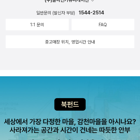
에서는 아쉬운 점이 많았다. 예를 들자면, 최박사의 급발진이라던
1544-2514
가 철이가 수용소에서 갑자기 인간다움에 대해 고민하는 부분이
일반문의 (발신자 부담)
라던가. 좋은 생각을 담기에 이 책은 너무 얇았다. 읽고 있거나 읽
1:1 문의
FAQ
다가 만 책들1. 이승종 교수의 '비트겐슈타인 새로 읽기' : 학문적
인 철학 책을 자주 읽긴 어렵지만 그래도 어느 정도 팔로우 업 하
중고매장 위치, 영업시간 안내
고는 싶은데, 그 중에 관심을 두고 챙겨보려는 사람이 이승종 교
수다. 비트겐슈타인을 자연주의적으로 새로 읽는 작품이고 '자연
사적 사실'이라는 것의 의미에 관심이 많아 읽다가 다른 게 바빠
져 책을 다시 반납했다. 언젠가 '사유의 이미지'와 '자연사적 사
실'이라는 개념을 비교, 교차해 정리해보고싶다.2. 루소의 '에밀' :
에밀 곳곳에는 번뜩이는 통찰들이 자주 엿보인다. 이 책은 완독하
려면 아무래도 혼자는 안 될 거 같고, 단체로 모여 읽던가 해야 할
듯...3. 김명주의 '검푸른 고래 요나' : 3/2 정도 읽고 바빠져서 덮
었다. 소설이 좀 몽환적이고 가독성이 좋은 편은 아닌데, 주제라
던가 서사는 나쁘지 않았던 거 같다. 종교와 연관지어서 읽으면