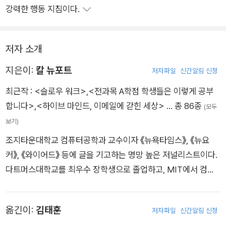
강력한 행동 지침이다.
저자 소개
지은이:
칼 뉴포트
저자파일
신간알림 신청
최근작 :
<슬로우 워크>
,
<전과목 A학점 학생들은 이렇게 공부
합니다>
,
<하이브 마인드, 이메일에 갇힌 세상>
… 총 86종
(모두
보기)
조지타운대학교 컴퓨터공학과 교수이자 《뉴욕타임스》, 《뉴요
커》, 《와이어드》 등에 글을 기고하는 명망 높은 저널리스트이다.
다트머스대학교를 최우수 장학생으로 졸업하고, MIT에서 컴퓨
터공학 박사 학위를 받았다. 분산 컴퓨팅 등을 연구하며 다수의
논문을 발표하여 2009년, 2018년, 2022년 각각 최우수 논문상
옮긴이:
김태훈
저자파일
신간알림 신청
을 수상했다. 그는 컴퓨터공학을 연구하는 과학자이면서 동시에