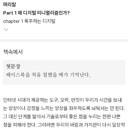
머리말
수 없고, 우리로 하여금 늘 만성피로에 시달리게 한다.《딥 워크》
Part 1 왜 디지털 미니멀리즘인가?
의 저자이자 컴퓨터공학자인 칼 뉴포트는 우리를 좀먹고 있는 디
chapter 1 폭주하는 디지털
지털 과잉 환경에서 우리가 기술과 맺은 관계를 근본적으로 바꾸
어야 한다고 말한다. 그리고 그 방법으로 ‘디지털 미니멀리즘’을
제시한다.
책속에서
뉴포트는 농부부터 실리콘 밸리의 프로그래머까지 수많은 디지
털 미니멀리스트들이 어떻게 소셜 미디어와 맺은 관계를 재고하
첫문장
고, 오프라인 세계의 즐거움을 재발견하며, 고독에 잠기는 시간을
페이스북을 처음 접했을 때가 기억난다.
통해 자신의 내면과 재회하는지 다양한 사례를 통해 보여준다. 뒤
이어 그는 수많은 사람들이 기술에 압도당하지 않고 생활에 대한
통제권을 되찾도록 도와준 30일간의 ‘디지털 정돈’ 과정과 함께
인터넷 시대가 제공하는 도구, 오락, 딴짓이 우리가 시간을 보내
이를 삶에 적용할 수 있는 전략들을 구체적인 실천지침들을 제시
는 양상이나 감정을 느끼는 양상을 좌우하도록 놔둬서는 안 된다.
해준다.
그 대신 단계를 밟아서 기술로부터 좋은 점을 누리는 한편 나쁜
점을 피해야 한다. 그러려면 우리의 바람과 가치관이 다시 일상적