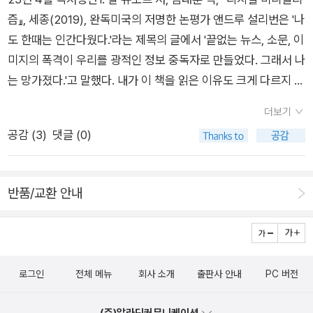
즘』, 세종(2019), 완독미국의 저명한 논평가 앤드루 설리번은 '나
도 한때는 인간다웠다.'라는 제목의 글에서 '끝없는 뉴스, 소문, 이
미지의 폭격이 우리를 광적인 정보 중독자로 만들었다. 그래서 나
는 망가졌다.'고 말했다. 내가 이 책을 읽은 이유도 크게 다르지 않
다. 망가져서다. 그리고 여기서 벗어나기 위해서다.요즘엔 그런
더보기
생각까지 든다. 여기에 목숨이 달려있다고. 각종 디지털기기와 정
공감 (
3
)
댓글 (0)
보 중독에서 벗어나지 않으면 삶은 더 불행해질 거라고. 나쁘지
않았다. 도서관에서 빌려서 읽고 책도 샀다. 주기적으로 한 번씩
읽으며 내 삶에 디지털 기기가 얼마나 스며들었는지 자각하고 여
반품/교환 안내
기서 벗어나고자 노력해야겠다. 뚜렷한 목적 없는 인터넷 서핑은
진짜 인생낭비다.2. 김영하 저, 『작별인사』, 복복서가(2022), 완
독1~2월에 읽고 4월에 다시 한 번 읽었다. 그때도 그렇고 이번에
도 그렇고 작가가 책에 담고자 했던 생각은 인상 깊었고 또 어떤
로그인
전체 메뉴
회사 소개
출판사 안내
PC 버전
점에서 내 삶의 모토와도 맞았지만, 서사를 풀어나가는 과정, 그
리고 그 서사를 구체적인 시공간과 캐릭터로 구현해나가는 과정
(주)알라딘커뮤니케이션