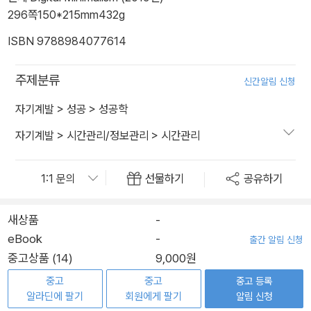
296쪽
150*215mm
432g
ISBN 9788984077614
주제분류
신간알림 신청
자기계발
>
성공
>
성공학
자기계발
>
시간관리/정보관리
>
시간관리
선물하기
공유하기
새상품
-
eBook
-
출간 알림 신청
중고상품 (14)
9,000원
중고
중고
중고 등록
알라딘에 팔기
회원에게 팔기
알림 신청