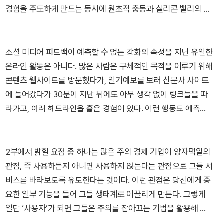
경험을 주도하게 만드는 동시에 원초적 충동과 실리콘 밸리의 사
업 모델이 지금처럼 주도적 역할을 하지 못하게 막는 철학이 필요
하다. 신기술을 받아들이되 그 대가가 앤드루 설리번이 경고한 비
인간화라면 거부하는 철학, 단기적인 만족보다 장기적인 의미를
소셜 미디어 피드백이 예측할 수 없는 강화의 속성을 지닌 유일한
중시하는 철학이 필요하다.
온라인 활동은 아니다. 많은 사람은 구체적인 목적을 이루기 위해
-‘머리말’ 중에서
콘텐츠 웹사이트를 방문했다가, 일기예보를 보러 신문사 사이트
에 들어갔다가 30분이 지난 뒤에도 아무 생각 없이 링크들을 따
라가고, 여러 헤드라인을 훑은 경험이 있다. 이런 행동도 예측할
수 없는 피드백으로 촉발된다. 대다수 기사는 무위로 끝나지만 어
떤 기사는 정의로운 분노든 웃음이든 강렬한 감정을 불러일으킨
다. 자극적인 헤드라인이나 흥미로운 링크를 누르는 것은 슬롯머
2부에서 밝힐 요점 중 하나는 많은 주의 경제 기업이 양자택일의
신의 손잡이를 당기는 일과 같다.
관점, 즉 사용하든지 아니면 사용하지 않는다는 관점으로 그들 서
-‘Chapter 1 폭주하는 디지털’ 중에서
비스를 바라보도록 유도한다는 것이다. 이런 관점은 당신에게 중
요한 일부 기능을 들어 그들 생태계로 이끌리게 만든다. 그렇게
일단 ‘사용자’가 되면 그들은 주의를 잡아끄는 기법을 활용해 여