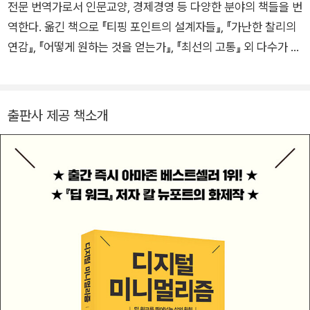
디지털 기술이 장악한 사회에서의 집중력과 몰입의 가치, 그리고
전문 번역가로서 인문교양, 경제경영 등 다양한 분야의 책들을 번
생산성 문제에 대해 독자들과 소통하는 일에도 열정을 기울이고
역한다. 옮긴 책으로 『티핑 포인트의 설계자들』, 『가난한 찰리의
있다. 특히 그가 2022년 《뉴요커》에 발표한 “이제는 느린 생산
연감』, 『어떻게 원하는 것을 얻는가』, 『최선의 고통』 외 다수가 있
성으로 전환할 때”라는 글은 번아웃에 시달리던 수많은 사람들로
다.
부터 열렬한 지지를 받았다. 『슬로우 워크』는 지식 노동자의 일하
는 방식을 ‘패스트(fast)’에서 ‘슬로우(slow)’로 혁신적으로 바꿔
출판사 제공 책소개
야 하는 이유, 그리고 자신을 소진시키지 않으면서도 일의 생산성
을 향상시키는 방법을 탐구한 책이다. 이 책은 출간 즉시 《뉴욕타
임스》 베스트셀러에 오르며 뜨거운 화제를 모았다. 그의 또 다른
저서로는 전 세계 40개 이상 언어로 번역되고 수백만 부 이상 판
매된 스테디셀러 『딥 워크』를 비롯해 『디지털 미니멀리즘』, 『하
이브 마인드』, 『열정의 배신』 등이 있다.