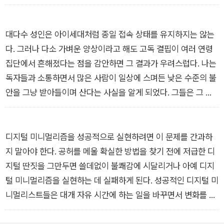
러 통합된 옵션으로 당신을 압도한다. 그 목적은 당신이 애초 목
적을 훌쩍 넘어서 계속 그들의 서비스를 이용하도록 만드는 것이
다.
대다수 성인은 아이세대처럼 종일 접속 상태를 유지하지는 않는
-‘Chapter 3 디지털 정돈’ 중에서
다. 그러나 다소 가벼운 양상이라고 해도 고독 결핍이 여러 연령
집단에서 흔해졌다는 점을 감안하면 그 결과가 우려스럽다. 나는
독자들과 소통하면서 많은 사람이 일상에 스며든 낮은 수준의 불
안을 그냥 받아들이며 산다는 사실을 알게 되었다. 그들은 그 원
인으로 2009년에 발생한 불황이나 2016년의 논쟁적인 대선 같
은 외부 문제나 성인으로서 당연히 겪는 스트레스를 든다. 그러나
혼자 생각하는 시간의 긍정적인 혜택과 함께 고독 결핍에 시달리
디지털 미니멀리즘을 성공적으로 실현하려면 이 문제를 간과하
는 집단에게 나타나는 악영향을 알고 나면 좀더 간단한 설명이 가
지 말아야 한다. 공허를 메울 확실한 방법을 찾기 전에 저급한 디
능해진다. 거기에 따르면 우리가 인간으로서 행복을 누리려면 고
지털 딴짓을 그만두면 쓸데없이 불쾌감에 시달리거나 아예 디지
독이 반드시 필요하다. 그러나 근래에 우리는 알지 못하는 사이에
털 미니멀리즘을 실현하는 데 실패하게 된다. 성공적인 디지털 미
이 필수 요소를 우리 삶에서 체계적으로 줄여가고 있다.
니멀리스트들은 대개 자유 시간에 하는 일을 바꾸면서 변화를 시
-‘Chapter 4 혼자만의 시간을 사수하라’ 중에서
작한다. 즉, 나쁜 디지털 습관을 버리기 전에 양질의 여가를 보낼
방법부터 찾는다. 실제로 많은 디지털 미니멀리스트는 여가 시간