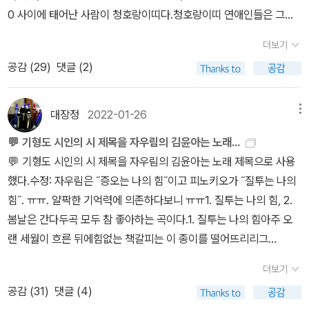
장 여러 글꾼을 만나러 다닌’ 사람은 드물 테지. 시골에서 조용히 살면
0 사이에 태어난 사람이 청호랑이띠다.청호랑이띠 연애인들은 그리
설적으로 삶의 유한한 아름다움을 강조함.나. 종합 의견ㅇ (비극의 승
‘멀리 못 본다’고들 말하지만, 서울에 얌전히 있을 적이야말로 ‘숲을
많지 않다.김윤아, 이예린, 김지호, 문소리, 김정은,임재욱(포지션),
화) 기형도의 처절한 현실 인식이 바탕이 될 때, 김윤아와 허진호의
잊을’ 테니 외려 좁을밖에 없으리라.ㅅㄴㄹ※ 글쓴이숲노래(최종규) :
더보기
신정환(룰라, 컨츄리꼬꼬), 서장훈, 김제동, 신하균, 김동률, 김영철,
낭만적 슬픔이 비로소 예술적으로 완성됨.ㅇ (삶의 통찰) 봄날(청춘)
우리말꽃(국어사전)을 씁니다. “말꽃 짓는 책숲, 숲노래”라는 이름으
공감 (
29
)
댓글 (2)
김대희, 엄태웅, 이재훈(쿨), 이상순(롤러코스터), 강성범, 주진모, 윤
의 소멸은 단순한 상실이 아니라, 사라짐으로써 그 존재가 영원히 기
로 시골인 전남 고흥에서 서재도서관·책박물관을 꾸리는 사람. ‘보리
태영찾다보니 제법있네...김윤아는 어린시절 아버지께서 많이 아프셔
억된다는 역설적 이치를 깨닫게 함.
국어사전’ 편집장을 맡았고, ‘이오덕 어른 유고’를 갈무리했습니다.
서 집안에 늘 죽음이 있었기에 우울한 어린시절을 보냈다고 방송에서
대장정
2022-01-26
메뉴
《쉬운 말이 평화》, 《곁말》, 《곁책》, 《새로 쓰는 비슷한말 꾸러미 사
말한적이 있다. 그래서 전반적으로 어둡고 우울한 분위기의 기형도
전》, 《새로 쓰는 겹말 꾸러미 사전》, 《새로 쓰는 우리말 꾸러미 사
💬 기형도 시인의 시 제목을 자우림의 김윤아는 노래...
시의 제목을 노래 제목으로 사용하지 않았을까 추측해본다.기형도시
전》, 《책숲마실》, 《우리말 수수께끼 동시》, 《우리말 동시 사전》, 《우
💬 기형도 시인의 시 제목을 자우림의 김윤아는 노래 제목으로 사용
인이 10살때 아버지가 뇌졸증으로 쓰러지고, 누이가 16살로 요절... ˝
리말 글쓰기 사전》, 《이오덕 마음 읽기》, 《시골에서 살림 짓는 즐거
했다.수정: 자우림은 ˝증오는 나의 힘˝이고 피노키오가 ˝질투는 나의
나는 한동안 무책임한 자연의 비유를 경계하느라 거리에서 시를 만들
움》, 《마을에서 살려낸 우리말》, 《읽는 우리말 사전 1·2·3》 들을 썼습
힘˝. ㅠㅠ. 얄팍한 기억력에 의존하다보니 ㅠㅠ1. 질투는 나의 힘, 2.
었다. 거리의 상상력은 고통이었고 나는 그 고통을 사랑하였다. 그러
니다. blog.naver.com/hbooklove
봄날은 간다두곡 모두 참 좋아하는 곡이다.1. 질투는 나의 힘아주 오
나 가장 위대한 잠언이 자연 속에 있음을 지금도 나는 믿는다. 그러한
랜 세월이 흐른 뒤에힘없는 책갈피는 이 종이를 떨어뜨리리그
믿음이 언젠가 나를 부를 것이다. 나는 따라갈 준비가 되어 있다. 눈이
때 내 마음은 너무나 많은 공장을 세웠으니어리석게도 그토록 기록
쏟아질 듯하다.˝- 입속의 검은 잎 - 詩作 메모야상곡 夜想曲 2집,
더보기
할 것이 많았구나구름 밑을 천천히 쏘다니는 개처럼지칠 줄 모르
유리가면김윤아 작사 작곡바람이 부는 것은 더운 내 맘 삭여 주려계
공감 (
31
)
댓글 (4)
고 공중에서 머뭇거렸구나.나 가진 것 탄식밖에 없어저녁 거리마
절이 다 가도록 나는 애만 태우네꽃잎 흩날리던 늦봄의 밤 아직 남은