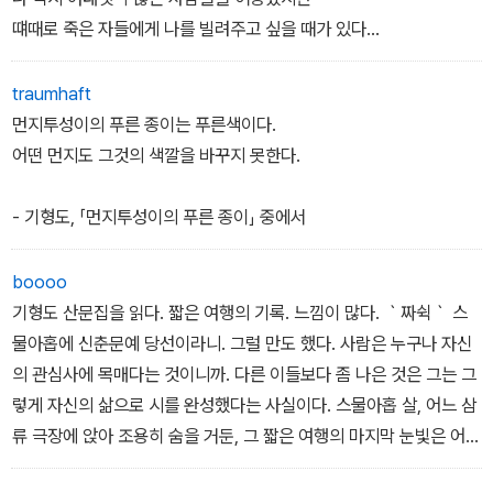
미발표 작품을 한데 모아 검토하는 작업, 세 권의 책에 실린 작품들을
떄때로 죽은 자들에게 나를 빌려주고 싶을 때가 있다
유고 원고와 대조하는 작업에 들어갔다.
수북한 턱수염이 매력적인 이 두꺼운 책의 저자는 의심할 여지없이
traumhaft
편집위원회는 이런 과정과 수차에 걸친 토론 끝에 이번에 시 20편과
불행한 생을 보냈다
먼지투성이의 푸른 종이는 푸른색이다.
단편소설 <겨울의 끝>을 새롭게 찾아내어 전집에 포함시켰다. 그러
위대한 작가들이란 대부분 비슷한 삶을 살다 갔다, 그들이 선택할 삶
어떤 먼지도 그것의 색깔을 바꾸지 못한다.
나 기자 시절 썼던 기사와 다른 자료와의 관련성이 애매모호한 메모,
은 이제 없다
사적인 서간 등은 논의 끝에 제외했다.
- 기형도, 「먼지투성이의 푸른 종이」 중에서
몇 개의 도회지를 방랑하며 청춘을 탕진한 작가는 엎질러진 것이 가
기사는 기형도 시인이 쓴 글이긴 하지만 특정 신문사에 소속된 직업
난뿐인 거리에서 일자리를 찾는 중이다
boooo
인으로 목적을 갖고 씌어졌다는 이유로, 메모는 자료로서의 가치가
기형도 산문집을 읽다. 짧은 여행의 기록. 느낌이 많다. ｀짜쉭｀ 스
희박하다는 이유로, 그리고 서간은 편지를 소유하고 있는 사람의 의
그는 분명 그 누구보다 인생의 고통을 잘 이해하게 되겠지만 종잇장
물아홉에 신춘문예 당선이라니. 그럴 만도 했다. 사람은 누구나 자신
견을 존중하는 뜻에서 이번 전집에서 제외할 수밖에 없었다. 훗날 다
만 바스락거릴 뿐, 틀림없이 나에게 관심이 없다
의 관심사에 목매다는 것이니까. 다른 이들보다 좀 나은 것은 그는 그
른 연구자들의 작업에 의해 이러한 자료들까지 면밀하고 광범위하게
렇게 자신의 삶으로 시를 완성했다는 사실이다. 스물아홉 살, 어느 삼
수집되어 보다 완벽한 전집이 나올 수 있기를 기대한다.
그럴 때마다 내 손가락들은 까닭 없이 성급해지는 것이다
류 극장에 앉아 조용히 숨을 거둔, 그 짧은 여행의 마지막 눈빛은 어떠
휴일이 지나가면 그뿐, 그 누가 나를 빌려가겠는가
했을까.
이 전집은 시·소설·산문·자료순으로 구성되며, 시는 <입 속의 검은 잎