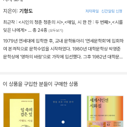
시고 나서 아버지는 3년 동안 낚시만 하셨어요. 그래도 아버지는 너
희들을 건졌어. 이웃 농장에 가서 닭도 키우셨다. 땅도 한 뙈기 장만하
지은이:
기형도
저자파일
신간알림 신청
셨었다. 작은 누이가 마침내 울음을 터뜨렸다. 죽은 맨드라미처럼 빨
최근작 :
<시인의 청춘 청춘의 시>
,
<매일, 시 한 잔 : 두 번째>
,
<시를
간 내복이 스웨터 밖으로 나와 있었다. 그러나 그때 아버지는 채소 씨
잊은 나에게>
… 총 24종
(모두보기)
앗대신 알약을 뿌리고 계셨던 거예요...]
1979년 연세대에 입학한 후, 교내 문학동아리 '연세문학회'에 입회하
여 본격적으로 문학수업을 시작하였다. 1980년 대학문학상 박영준
문학상에 '영하의 바람'으로 가작에 입선했다. 그후 1982년 대학문학
상 윤동주문학상(시부문)에 '식목제'로 당선되었으며, 1985년 동아
일보 신춘문예 시부문에 '안개'가 당선되어 문예지에 시를 발표하기
시작했다. 1981년 안양의 문학동인 '수리'에 참여하여 활동하면서 시
이 상품을 구입한 분들이 구매한 상품
작에 몰두하였다. 1989년 3월 7일 새벽 뇌졸중으로 사망했다. 지은
책으로 유고시집 <입속의 검은 잎>, <짧은 여행의 기록>, 추모문집
<사랑을 잃고 나는 쓰네>, 전집 <기형도 전집> 등이 있다.