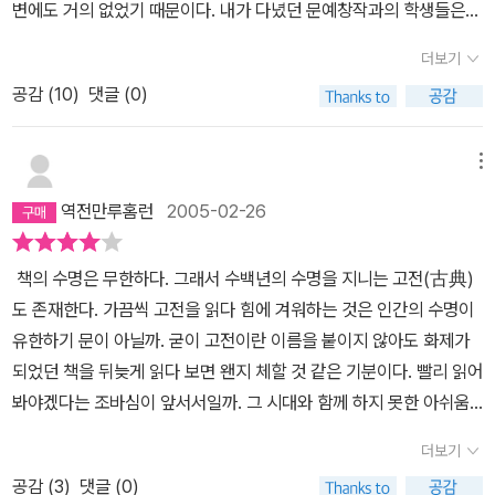
변에도 거의 없었기 때문이다. 내가 다녔던 문예창작과의 학생들은
시집을 읽어도 류시화나 이성복을 읽었지 기형도는 읽지 않았다. 사
더보기
실 그에 대한 신화는 조금 과장되어 있다. 그의 시들은 중독성이 강하
공감 (
10
)
댓글 (0)
지만 대중적이진 않다. 마치 셰익스피어의 이름은 누구나 알지만 그
의 희곡작품을 읽어 본 사람은 생각만큼 많지 않은 것과 비슷하다.그
렇다고 그의 시가 지니고 있는 문학적 성과를 무시할 수는 없다. 수많
메뉴
은 문학인들이 그의 시를 입이 마르게 칭찬하고 있으며, 아직도 많은
역전만루홈런
2005-02-26
대학원생들이 그의 작품을 연구하고 있다. 그의 시에 담겨있는 우울
함과 어두움, 쓸쓸함. 죽음에 관한 이야기들, 분위기는 지금도 여전히
책의 수명은 무한하다. 그래서 수백년의 수명을 지니는 고전(古典)
특별하게 다가온다.나는 솔직히 이 책을 반 의무적으로 샀다. 기형도
도 존재한다. 가끔씩 고전을 읽다 힘에 겨워하는 것은 인간의 수명이
는 문학계에서 자주 언급되기 때문에 그의 작품을 읽지 않고는 이해
유한하기 문이 아닐까. 굳이 고전이란 이름을 붙이지 않아도 화제가
하기 힘든 글들이 많이 있기 때문이다. 또한 평탄지 않았던 삶과 비극
되었던 책을 뒤늦게 읽다 보면 왠지 체할 것 같은 기분이다. 빨리 읽어
적인 죽음으로 인해 하나의 신화가 되어버린 '기형도'라는 이름이 내
봐야겠다는 조바심이 앞서서일까. 그 시대와 함께 하지 못한 아쉬움
지적 허영심을 자극했기 때문이기도 했다. 쓸쓸하고 어두운 분위기의
때문일까.들어가는 글이 의외로 길어지는 것 같아 다소 당황스럽다.
시들을 좋아하는 내 취향도 한 몫 했다. 하지만 그의 시는 읽기가 쉽지
더보기
난 '기형도 전집'을 읽었다. 그의 유품 및 기타 등등이 이쁘게 포장되
않다. 그의 전체 작품에 드리워져있는 우울한 분위기가 매력적으로
공감 (
3
)
댓글 (0)
어 있는 종합 선물 세트. 어떤 사람은 '기형도'이름을 보더니 수학 공