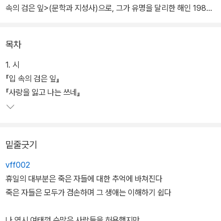
속의 검은 잎>(문학과 지성사)으로, 그가 유명을 달리한 해인 1989
년 5월에 나왔다. 생전의 지인들과 유족 대표가 편집위원회를 구성하
여, 이미 발표된 시에 미발표 시 일부를 선별하고 보태는 과정을 거쳤
목차
다.
1. 시
두번째 책은 산문집 <짧은 여행의 기록>(살림출판사)으로, 1990년
『입 속의 검은 잎』
3월에 나왔다. 역시 고인이 생전에 발표한 산문과 앞의 편집위원회가
『사랑을 잃고 나는 쓰네』
추린 미발표 산문을 묶어서 낸 책이다. 마지막 책은 5주기가 되는 해
에 나온 추모 문집 <사랑을 잃고 나는 쓰네>(솔출판사)이다. 고인의
미발표 시 16편과 사진 자료, 생전에 고인과 가까웠던 문인들의 단편
밑줄긋기
소설과 시, 그리고 평론을 담았다.
vff002
기형도의 10주기를 앞두고, 전집 간행을 위해서 작년 여름에 다시 편
휴일의 대부분은 죽은 자들에 대한 추억에 바쳐진다
집위원회가 구성되었다. 작업에 들어가기에 앞서서, 문학과지성사는
죽은 자들은 모두가 겸손하며 그 생애는 이해하기 쉽다
산문집과 추모 문집을 펴냈던 출판사측에 양해를 구하여 동의를 얻는
절차를 밟았다. 이후에 편집위원들은 유족의 도움을 받아서 기형도의
나 역시 여태껏 수많은 사람들을 허용했지만