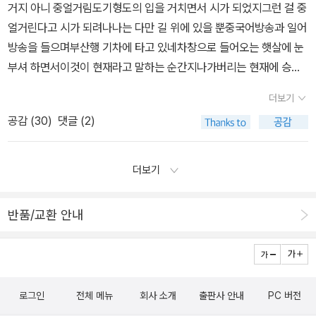
거지 아니 중얼거림도기형도의 입을 거치면서 시가 되었지그런 걸 중
70x240x37mm, 3,000원)이 클까 봐 염려했는데 생각보다 안 크
얼거린다고 시가 되려나나는 다만 길 위에 있을 뿐중국어방송과 일어
다. 문학 살 때 주는 밤과 꿈의 뉘앙스 패브릭 북커버(3,000원)는 시
방송을 들으며부산행 기차에 타고 있네차창으로 들어오는 햇살에 눈
집 전용이다! 문지, 문동, 민음사 시집 모두 커버할 수 있는 북커버라
부셔 하면서이것이 현재라고 말하는 순간지나가버리는 현재에 승차
매우 흡족하다. 4월에는 알라딘굿즈로 받은 북 커버, 배지로 집이
해 있네광명을 지나고 대전을 지나갈 터그런 것이 언제부턴가 인생의
터질 지경이지만 다 맘에 든다. 으흑. 본투리드 배지_BOOKS ARE
더보기
경유지가 되었다인생의 기차는 다만 도착을 지연하는 게 목적그렇게
MAGIC(2,800원)문학과지성 시인선 배지 - 입 속의 검은 잎(1,500
공감 (
30
)
댓글 (2)
늦추는 게 예술의 목적이라고 했지예술은 지각에서 인지까지의 거리
원)본투리드 배지+와펜 세트 - 셜록 221B(2,000원)​<책에 바침>
를간격을 늘리는 기술 그렇다고둔갑술까지는 아니야 알아보지 못하
컵 받침(400원)은 가벼워서 휴대용으로도 괜찮고, 금속 참 북마크
게 만드는 게 아니라뒤늦게 알아보게 만드는 화장술인생의 예술은 서
더보기
(데미안, 3,000원)는 고급스러워서 선물용으로 빼놔야겠다. 말괄
울에서 출발하되 부산에 늦게 도착하는 게 목적그래서 나는 대구에서
량이 삐삐 굿즈가 갈수록 늘고 있다. 그러고 보니 삐삐 머그가 하나도
내릴 참이지대구에서 다시 제주로 건너갈 생각이지서귀포에도 가고
반품/교환 안내
없는 건 좀🤔본투리드 긴목 양말 Vol.2_삐삐 롱스타킹(1,000원), 본
성산포도 둘러볼 참이지아직은 길 위에 있기 위해서 철로 위에 있는
투리드 발목 양말 Vol.2_푸른꽃(1,000원) 등 맘에 드는 양말을 다 샀
셈이지그렇게 중얼거리는 사이광명역 지난다 기형도문학관이 있는
다ㅋ 4월 마지막 날에도 샀는데 다음 주 도착할 예정이라 5월 알라딘
곳그렇군, 종착역을 지나서도 중얼거리는 게 시라는군터널을 통과하
굿즈 풍년도 이미 예정^ㅇ^; 책만 사냐고요. 아니요, 무엇보다 읽는
면서야 나는 알게 되는군
게 우선이죠. 2020년 봄은 레이첼 카슨 『침묵의 봄』을 읽어야 할
로그인
전체 메뉴
회사 소개
출판사 안내
PC 버전
거 같은 분위기. 책 자체도 4월에 더 의미가 있다. 카슨은 환경 문제