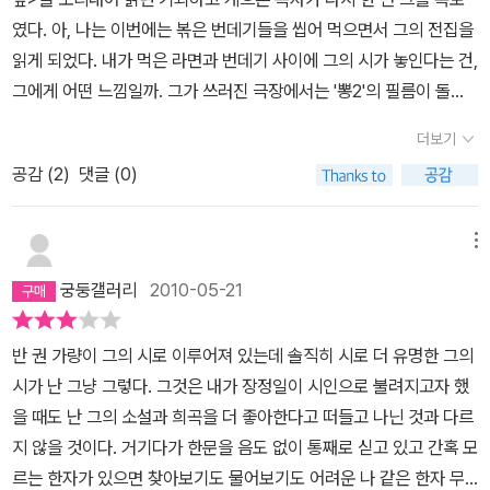
더 살았더라면, 그래서 그의 문학세계의 깊이를 더해 갔더라면 참 좋
였다. 아, 나는 이번에는 볶은 번데기들을 씹어 먹으면서 그의 전집을
았을거라는 아쉬움이 거듭 들었다.안타까워하며 책을 덮는다.
읽게 되었다. 내가 먹은 라면과 번데기 사이에 그의 시가 놓인다는 건,
그에게 어떤 느낌일까. 그가 쓰러진 극장에서는 '뽕2'의 필름이 돌아
가고 있었다…는 루머를, 어떤 이유에서인지 사실로 믿고 있으며, 그
더보기
런 이상한 신앙에 대해 스스로 여러 번 생각한 적이 있는 황당한 독자
공감 (
2
)
댓글 (0)
를, 그는, 어떻게 생각할 것인가.그러나 그는 이런 나를, 슬퍼하지 않
을 것 같다. 生을 온통 슬픔으로 살았고 슬픔으로 시를 쓰던 시인이
더 이상 슬퍼해서 뭐하랴. 요절 시인은 요절을 통해서 자신의 삶을 청
메뉴
년 시기로 고정시킬 수 있었다. <기형도 전집>은 그렇게, 미라가 된
궁둥갤러리
2010-05-21
어느 청년 시인의 문학세계와 삶을 담은 살아있는 박물관이다. 시, 소
설, 산문, 자료로 이루어진 이 박물관에는 역시나, 청년들이 웅성대고
반 권 가량이 그의 시로 이루어져 있는데 솔직히 시로 더 유명한 그의
있다. 그 관객들처럼 나도 그 미라에게서 뿜어져 나오는 안개에 질식
시가 난 그냥 그렇다. 그것은 내가 장정일이 시인으로 불려지고자 했
할 것만 같다. 그 안개는 벌써 내 '입 속의 검은 잎'을 사막처럼 마르게
을 때도 난 그의 소설과 희곡을 더 좋아한다고 떠들고 나닌 것과 다르
하고, 다시 그 갈증은 폐부 깊숙한 곳까지 고통을 전달한다. '아아, 목
지 않을 것이다. 거기다가 한문을 음도 없이 통째로 싣고 있고 간혹 모
구멍 가득히 안개가 들어찬 느낌이다.'(환상일지, 247쪽) …일부러
르는 한자가 있으면 찾아보기도 물어보기도 어려운 나 같은 한자 무
장난스레 글을 시작하려 했으나, 마지막까지 그렇게 버틸 힘이 도저