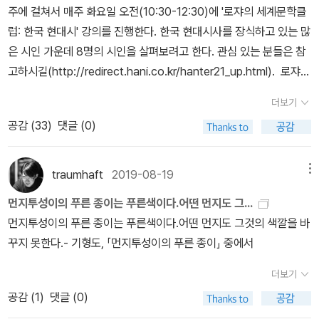
이 떠오르고小邑은 무서우리만치 고요하다, 누구일까세숫대야 속
주에 걸쳐서 매주 화요일 오전(10:30-12:30)에 '로쟈의 세계문학클
재구입. 고가라 상태 좋은 중고 계속 기다렸는데 괜찮은 걸로 받아서
에 삶은 달걀처럼 잠긴 얼굴은봄날이 가면 그뿐宿醉는 몇 장 紙
럽: 한국 현대시' 강의를 진행한다. 한국 현대시사를 장식하고 있는 많
흡족. 책장의 붉은색 무척 고급스러워 좋고, 앨리스 그림은 존 테니얼
錢 속에서 구겨지는데몇 개의 언덕을 넘어야 저 흙먼지들은굳
은 시인 가운데 8명의 시인을 살펴보려고 한다. 관심 있는 분들은 참
이 제일인 듯. 📘 강유원 『책 읽기의 끝과 시작』(라티오, 2020)- 호
은 땅 속으로 하나둘 섞여들는지
고하시길(http://redirect.hani.co.kr/hanter21_up.html). 로쟈의
평받는 저자인데 나는 이 책으로 처음 접하게 됐다. 저자만의 읽기와
세계문학클럽: 한국 현대시1강 12월 03일_ 김소월 2강 12월 10일_
쓰기 내공을 배울 수 있길. 기형도 마니아로서 기형도 배지가 너무너
더보기
백석 3강 12월 17일_ 윤동주 4강 12월 24일_ 서정주 5강 12월 31
무 갖고 싶어서 문학과 지성사 책 구매📘 조용미 『당신의 아름다움』-
공감 (
33
)
댓글 (0)
일_ 김수영 6강 1월 07일_ 정현종 7강 1월 14일_ 이성복 8강 1월 21
매달 무슨 영양제처럼 사고 있는 시집😅 신영복 선생님도 시 많이 읽
일_ 기형도 19. 10. 29.
으라셨잖아요ㅎㅎ​📘 오정희 『저녁의 게임』- 오정희 선생님 소설은
traumhaft
2019-08-19
메뉴
도서관에서 거의 읽어서 이번 기회에 책으로 구비. 잔잔하면서도 굵
직한 울림을 전해주는 작가. 더 많이 알려져야 할 한국의 여성 작가!​
먼지투성이의 푸른 종이는 푸른색이다.어떤 먼지도 그...
📘 사샤 스타니시치 『출신』(은행나무, 2020)- 나올 때부터 궁금했
먼지투성이의 푸른 종이는 푸른색이다.어떤 먼지도 그것의 색깔을 바
는데 이제야 샀다.​📘 W G. 제발트 『자연을 따라 기초시』(문학동네,
꾸지 못한다.- 기형도, 「먼지투성이의 푸른 종이」 중에서
2017)- 이것으로 제발트 선집 모두 구매했다😭 날이
더보기
더워지자 마스크 쓰고 돌아다니니 곧 땀이 차 난감하다💦 언제까지
공감 (
1
)
댓글 (0)
이래야 되는지....작년 3월 알라딘 굿즈였던 책모양 에코백 첫 개시했
다. 디자인은 딱 내 취향이 아니지만 짐이 많이 들어가 무척 좋다. 알