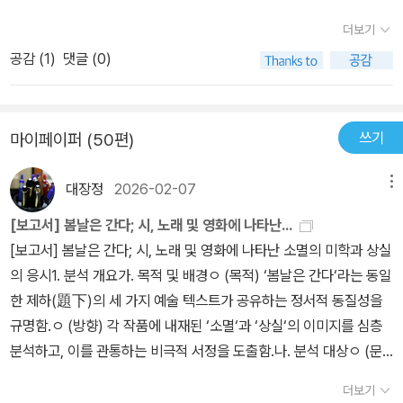
식쟁이에게는 정말이지 불쾌한 일일 수밖에 없다.그 나머지는 그의
히 없다. 이 모두가 기형도가 부린 안개의 흑마술 때문이리라. 아, 이
더보기
소설과 기행문, 일기 등으로 꾸며져 있다.[영하의 바람]작가의 경험을
제는, 그만 사라지라!
공감 (
1
)
댓글 (0)
쓴 단편 같다. 시에서 얼핏 고아원에 있는 현희누나 얘기를 본 듯해서.
단어 선택이 확실히 시를 쓰는 자답다.그 표현에 다가가기 위해 충분
히 고민하고 고르고 고쳐쓴 냄새가 난다고나 할까.예나 지금이나능력
쓰기
마이페이퍼 (50편)
이 안 돼서아이들을 고아원에 보내는 일은 흔히있는 모양이다, 버젓
이 부모가 있는데도 말이다. 이건 고아도 뭣도 아닌 애매한 상황.[겨
대장정
2026-02-07
메뉴
울의 끝]딱 그 시절 1980년대의 냄새를 질질 흘리는 작품.정신병, 백
혈병, 자살, 죽음이 단골이던 그때의 문학은 곧 우울의 증거들. 그 속
[보고서] 봄날은 간다; 시, 노래 및 영화에 나타난...
에서 한자락 희망을 안고 잡을 것인가 말 것인가에 대한 고민으로 가
[보고서] 봄날은 간다; 시, 노래 및 영화에 나타난 소멸의 미학과 상실
득한 청춘의 고뇌들이 뚝뚝 흐른다.오랜만이군~이런 글![환상일지]
의 응시1. 분석 개요가. 목적 및 배경ㅇ (목적) ‘봄날은 간다‘라는 동일
기차에서 만나 몇 마디 말을 주고 받았을 뿐인 남자에게 술 한 잔 하자
한 제하(題下)의 세 가지 예술 텍스트가 공유하는 정서적 동질성을
권해 보는 화자. 남자들은 참 아무하고나 술 잘 마시고 잘 어울린다.
규명함.ㅇ (방향) 각 작품에 내재된 ‘소멸‘과 ‘상실‘의 이미지를 심층
생각해 보니 그들은 길에서 만나 술을 나누며 이야기도 이래저래 참
분석하고, 이를 관통하는 비극적 서정을 도출함.나. 분석 대상ㅇ (문
잘 나눴던 것도 같다. 환상일지라는 제목이 자꾸만 환상여행으로 보
학) 기형도 시인의 유고 시집 『입속의 검은 잎』에 수록된 시 ‘봄날은
더보기
인다. 그는 무얼 찾으러 읍에 간 걸까? 약속한 친구는 이미 자살하고
간다’.ㅇ (음악) 김윤아의 솔로 앨범 및 영화 OST 수록곡 ‘봄날은 간