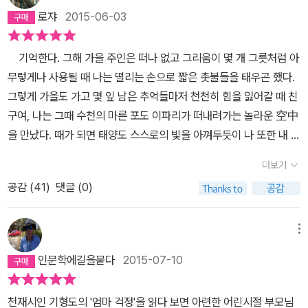
로쟈
2015-06-03
기억한다. 그해 가을 주인은 떠나 없고 그리움이 몇 개 그릇처럼 아
무렇게나 사용될 때 나는 떨리는 손으로 짧은 촛불들을 태우곤 했다.
그렇게 가을도 가고 몇 잎 남은 추억들마저 천천히 힘을 잃어갈 때 친
구여, 나는 그때 수천의 마른 포도 이파리가 떠내려가는 놀라운 空中
을 만났다. 때가 되면 태양도 스스로의 빛을 아껴두듯이 나 또한 내 지
친 정신을 가을 속에서 동그랗게 보호하기 시작했으니 나와 죽음은
더보기
서로를 지배하는 각자의 꿈이 되었네. 그러나 나는 끝끝내 포도밭을
공감 (
41
)
댓글 (0)
떠나지 못했다. (｢포도밭 묘지․1｣)
메뉴
인문학에길을묻다
2015-07-10
천재시인 기형도의 '엄마 걱정'을 읽다 보면 아련한 어린시절 부모님