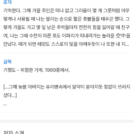
로쟈
>에 수록된 순서 그대로 맨 앞에, <사랑을 잃고 나는 쓰네>에 수록된
나는 분명 감동적인 충고를 늘어놓을 저 자를 눕혀두고
김광석, <미처 다 하지 못한>, 예담
기억한다. 그해 가을 주인은 떠나 없고 그리움이 몇 개 그릇처럼 아무
시와 새로 찾아낸 20편의 미발표 시를 창작 연도순으로 그 뒤에 배치
여느 때와 다를 바 없는 저녁의 거리로 나간다
렇게나 사용될 때 나는 떨리는 손으로 짧은 촛불들을 태우곤 했다. 그
했다. 소설은 단편과 콩트순으로, 산문은 여행기·일기·당선소감·시작
렇게 가을도 가고 몇 잎 남은 추억들마저 천천히 힘을 잃어갈 때 친구
메모·작가의 말·서평순으로, 그리고 책의 맨 뒤에는 자료로서 연보, 발
휴일의 행인들은 하나같이 곧 울음을 터뜨릴 것만 같다
여, 나는 그때 수천의 마른 포도 이파리가 떠내려가는 놀라운 空中을
표 시의 연도 및 출전, 미발표 시 창작 연도, 시인에 관한 글과 시인을
그러면 종종 묻고 싶어진다, 내 무시무시한 생애는 얼마나 매력적인
만났다. 때가 되면 태양도 스스로의 빛을 아껴두듯이 나 또한 내 지친
모티프로 삼은 시의 목록을 실었다.
가, 이 거추장스러운 마음을 망치기 위해 가엾게도 얼마나 많은 사람
정신을 가을 속에서 동그랗게 보호하기 시작했으니 나와 죽음은 서로
들과 흙탕물 주위를 나는 기웃거렸던가!
를 지배하는 각자의 꿈이 되었네. 그러나 나는 끝끝내 포도밭을 떠나
글목
지 못했다. (｢포도밭 묘지․1｣)
기형도 - 위험한 가계. 1969중에서.
그러면 그대들은 말한다, 당신 같은 사람은 너무 많이 읽었다고
대부분 쓸모 없는 죽은 자들을 당신이 좀 덜어가달라고
[...그해 늦봄 아버지는 유리병속에서 알약이 쏟아지듯 힘없이 쓰러지
셨다...]
[...작은 누이가 중얼거렸다. 아버지 좀 보세요. 어떤약도 듣지 않았잖
아요. 아프시기 전에 아무것도 해논 일이 없구. 어머니가 누이의 뺨을
쳤다. 약값을 줄일 순 없다. 누이가 깎던 감자가 툭 떨어졌다. 실패하
저자 소개