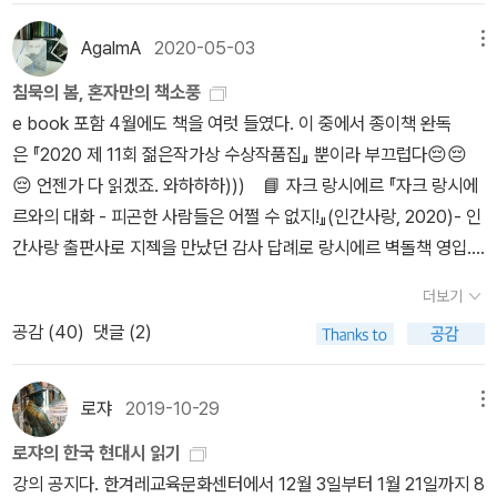
다 물끄러미 청춘을 세워두고살아온 날들을 신기하게 세어보았으니
님의 향기이제나 오시려나 나는 애만 태우네애달피 지는 저 꽃잎처럼
그 누구도 나를 두려워하지 않았으니내 희망의 내용은 질투뿐이었구
AgalmA
2020-05-03
메뉴
속절없는 늦봄의 밤이제나 오시려나 나는 애만 태우네구름이 애써 전
나그리하여 나는 우선 여기에 짧은 글을 남겨둔다.나의 생은 미친 듯
하는 말 그 사람은 널 잊었다살아서 맺은 사람의 연 실낱 같아 부질없
침묵의 봄, 혼자만의 책소풍
이 사랑을 찾아 헤매었으나단 한번도 스스로를 사랑하지 않았노라2.
다꽃 지네 꽃이 지네 부는 바람에 꽃 지네이제 님 오시려나 나는 그저
e book 포함 4월에도 책을 여럿 들였다. 이 중에서 종이책 완독
봄날은 간다.햇빛은 분가루처럼 흩날리고쉽사리 키가 변하는 그림자
애만 태우네바람이 부는 것은 더운 내 맘 삭여주려계절이 다 가도록
은 『2020 제 11회 젊은작가상 수상작품집』 뿐이라 부끄럽다😔😔
들은한 장 熱風에 말려 둥글게 휘어지는구나아무 때나 손을 흔드는
나는 애만 태우네꽃잎 흩날리던 늦봄의 밤 아직 남은 님의 향기이제
😔 언젠가 다 읽겠죠. 와하하하))) 📘 자크 랑시에르 『자크 랑시에
미루나무 얕은 그늘 속을 첨벙이며2時着 시외버스도 떠난 지 오래인
나 오시려나 나는 애만 태우네
르와의 대화 - 피곤한 사람들은 어쩔 수 없지!』(인간사랑, 2020)- 인
데아까부터 서울집 툇마루에 앉은 여자외상값처럼 밀려드는 대낮신
간사랑 출판사로 지젝을 만났던 감사 답례로 랑시에르 벽돌책 영입.
작로 위에는 흙먼지, 더러운 비닐들빈 들판에 꽂혀 있는 저 희미한 연
나는 은혜 갚는 책쟁이😉​📘 조지프 J. 탄케 『푸코의 예술 철학 - 모더
기들은어느 쓸쓸한 풀잎의 자손들일까밤마다 숱한 나무젓가락들
더보기
니티의 계보학』(그린비, 2020)- 모으자고 들면 끝이 보이지 않는 푸
은 두 쪽으로 갈라지고사내들은 화투패마냥 모여들어 또 그렇게어디
공감 (
40
)
댓글 (2)
코 관련 책^^; 📘함석헌 『바가바드 기타』(한길사, 2003)- 채사장의
론가 뿔뿔이 흩어져간다.여자가 속옷을 헹구는 시냇가엔하룻밤새 없
설명은 그야말로 지대넓얕이라 더 깊게 보려고. 📘그레이엄 하먼 『비
어져버린 풀꽃들다시 흘러들어온 것들의 人事흐린 알전구 아래 엉망
유물론』(갈무리, 2020)- 테리 이글턴 『유물론』과 비교해보려고 구
로쟈
2019-10-29
메뉴
으로 취한 군인은몇 해 전 누이 얼굴을 알아보지 못하고, 여자는자신
매. 📘 알랭 바디우 『검은 색』(민음사, 2020) 📕 루이스 캐
의 생을 계산하지 못한다.몇 번인가 아이를 지울 때 그랬듯이습관적
로쟈의 한국 현대시 읽기
럴 (지은이), 존 테니얼 (그림) 『가장 완전하게 다시 만든 앨리스』(사
으로 주르르 눈물을 흘릴 뿐끌어안은 무릎 사이에서추억은 내용물 없
강의 공지다. 한겨레교육문화센터에서 12월 3일부터 1월 21일까지 8
파리, 2015)- 흑백 인쇄였던 구판 팔고 올 컬러 삽화😻인 이 책으로