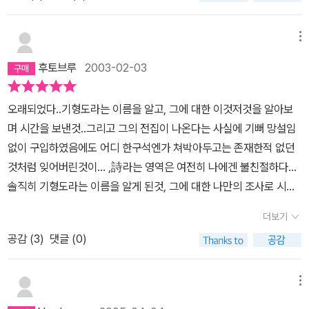
다가오긴 하지만, 대부분의 시들은 감상보다 해독을 하는데 더 많은
식이 아니냐고 물어본다. 그럴 수 있다. 나 또한 그를 늦게 알았으니.
시간을 소비하게 만든다. 사실 문학 비평가들이 광고에 늘어놓는 찬
시, 소설, 산문, 자료 등이 수록되어 있는 이 책은 적당한 가격에 전집
메뉴
사들은 많은 독자들에게 이해되지 못한다. 그러니 기형도라는 이름에
다운 디자인으로 구성되어 있다. 시를 읽다보면 어느새 어두운 그림
기대어 이 책을 산 사람들 중에는 읽기가 재미없어져 읽다 마는 경우
후토브루
2003-02-03
자가 책갈피 사이사이로 드리워져 있다. 하지만 그의 시어들은 새벽
도 생길 것이다. 책 자체의 구성은 잘 되어있다. 그의 이제것 발표했던
까지 점등되어 있는 가로등처럼 뿌옆게 빛나고 있어 무턱대고 지차닐
시와 미발표 시, 그리고 새로 찾은 시들과, 소설, 기행문과 비평등의
오래되었다..기형도라는 이름을 알고, 그에 대한 이것저것을 알아보
수 없다.'안개' '대학시절' '추억에 대한 경멸' '그 집 앞' '빈집' '소리의
다양한 글들을 모두 한권에 모아놓고 있다. 기형도를 이전부터 좋아
며 시간을 보낸것..그리고 그의 전집이 나온다는 사실에 기뻐 망설임
뼈' '쓸쓸하고 장엄한 노래여' 등이 주목할만 했다. 지나치게 주위에서
했던 분들에게는 구매욕구를 불러 일으키는 부분이다. 책의 분량에
없이 구입하였음에도 어디 한구석엔가 쳐박아두고는 존재한적 없던
들어온 그의 이름값은 책장을 넘길수록 나에게 있어 상한가를 치고
비해 가격도 싼 편이어서 기형도의 시집을 사야겠다고 마음먹고 있던
것처럼 잊어버린것이... ,詩라는 영역은 여전히 나에겐 불친절하다...
있었다. 처음 접해본 그의 산문들은 새로운 매력이었다. 몇 편의 소설
분들은 그의 시집보다 이 책을 선택하는 것을 더 권할만 하다. 그의 시
솔직히 기형도라는 이름을 알게 된것, 그에 대한 나만의 조사로 시간
은 경험에서 나온 것 같아 어슴푸레 그의 발자국을 따라가보게 햇다.
세계는 80년대를 배경으로 하고 있기 때문에 조금 세련되지 못한 부
을 보냈던 것들도, 그의 詩를 읽고 눈물을 흘려서가 아닌, '촉망받는
하지만 이런 글들로 그의 스무아홉 인생을 알 수 있을가. 다만 지금도
더보기
분들이 눈에 띤다. 또한 자기 자신의 상념과 고뇌의 뒤엉킴을 글로 풀
천재 시인의 갑작스러운 죽음'이나 '단명한 젊은 시인'이라는 그의 외
희미하게 남아 있는 그의 체취를 느낄 뿐. 그의 글을 문고판 크기의 시
어놓은 스타일은 어떤 사람에겐 공감을 어떤 사람에게는 짜증을 불러
공감 (
3
)
댓글 (0)
적인 부분 때문이었음을 시인한다..나에게 기형도라는 이름은 나의
집으로 읽지 못하고, 하드커버의 클래식한 전집으로 읽어야 했던 것
일으킬 것이다. 그리고 그의 시에 표현되어 있는 젊은 날의 방황과 절
지적속물근성을 채워줄 대상이었을 뿐이었다..언제였는지 정확히 기
이 나에게 있어 큰 아쉬움이었다. 어쩌면 마지막 책장을 덮을 때까지
망 그리고 그러한 것을 벗어나고자 하는 몸짓들은 젊은 독자층에게
억이 나지는 않는다...유별난 자존심 때문에 상처를 입고 카페에 혼자
메뉴
체할 것 같았던 느낌이 그거였을가. 따뜻한 방안에 앉아 그의 아픔들
서 많은 공감을 이끌어 낼 것이다. 그의 시는 죽음을 또 다른 탈출구로
앉아 있었고 '보여주기 위해' 들고 나간 이 책을 무심코 펼쳤다.. 그리
을 웃으면서 이해할려고 했던 노력. 마음속으로 페이지를 접어 놓은