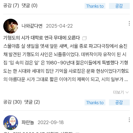
없는데 말이다.[미로]개인의 상처에 진정한 위로가 없음을보여준다.
공감 (
7
)
댓글 (0)
다’.ㅇ (영화) 허진호 감독의 2001년 작 영화 ‘봄날은 간다’.2. 기형도
작가는 그 상처를 청력이 완전히 망가져서 수술할 필요도 없는 귀로
의 시 ‘봄날은 간다’: 생의 비참함과 습관적 슬픔가. 시적 상황 및 배경
설정하고 몸과 마음의 상처를 표현하고 싶었나보다. 그저 '환부'로만
ㅇ (공간) ‘서울집‘이라는 술집의 툇마루를 배경으로 하여, 변두리 인
나와같다면
2025-04-22
메뉴
보고 차갑게 대하거나 서비스용 웃음만 흘리는 병원 사람들. 사실 거
생의 황량함과 쓸쓸함을 묘사함.ㅇ (인물) 생의 무게를 감당하지 못하
기형도의 시가 대학로 연극 무대에 오른다
짓웃음보다 차가운 태도가 그럴 땐 훨씬 위안이 되는 법이다.[그날의
고 무너져 내린 한 여자를 통해 비극적 리얼리즘을 극대화함.나. 정서
스물아홉 살 생일을 엿새 앞둔 새벽, 서울 종로 파고다극장에서 숨진
물망초]아주 짧은 단편. 군 시절 연애편지 대필의 경험 정도.이것 역
적 특징 및 이미지ㅇ (비극의 형상화) 여자가 “몇 번인가 아이를 지울
채 발견된 기형도의 사인은 뇌졸중이었다. 데뷔작이자 유작이 된 시
시 작가의 경험이 들어간 느낌이 크다. 별로 기억에 남지 않을 정도의
때 그랬듯이 / 습관적으로 주르르 눈물을 흘릴 뿐”이라는 구절은 고
집 ‘입 속의 검은 잎’ 은 1980~90년대 젊은이들에게 특별했다 기형
분량과 내용. 대필 연애편지 상대인 여자와 헤어졌다가 다시 만나 나
통이 일상화된 처참한 현실을 보여줌.ㅇ (체념과 무력감) “자신의 생
도는 한 시대와 세대의 집단 기억을 사로잡은 문화 현상이었다기형도
타난다는.[어떤 신춘문예]20년째 낙방하는 어느 초등학교 교사의 이
을 계산하지 못하고” 그저 “무릎을 끌어안은 채” 울고 있는 모습은,
의 아름다운 시가 그대로 짧은 이야기의 제목이 되고, 시의 일부가 극
야기. 사실 글을 쓰면서 튼튼한 직업도 있는 행복한 남자 얘기나 다름
봄날(희망)이 거세된 철저한 무력감을 상징함.3. 김윤아의 노래 ‘봄날
의 중요한 모티브로 녹아든다세상의 모든 소리를 듣게 된 대학생들의
없다. 나쁘지 않은 인생이다.[노마네 마을의 개]미친개 소문을 때려
은 간다’: 관조와 회한의 목소리가. 곡의 분위기 및 창법ㅇ (음색) 특
더보기
이야기 [소리의 뼈] 속수무책으로 늙어가는 작가 지망생의 삶을 주제
잡아 죽이다가 결국엔 마을이 미치고 만다.'미침'을 없애려 그것만을
유의 비성(鼻聲) 섞인 목소리로 이별의 슬픔을 토해내지 않고, 마치
공감 (
30
)
댓글 (2)
로 한 [질투는 나의 힘] 책 한 권을 놓고 투닥거리는 자매의 비밀을 그
좇으니 그것만 생각하다가 머리가 이상해지는 인간 또한 미치게 되는
남의 이야기를 하듯 덤덤하게 읊조리는 창법을 구사함.ㅇ (절제) 슬픔
린 [흔해빠진 독서] 서점 사장과 아르바이트생이 겪는 기묘한 이야기
것이다. 참 똑똑한 논리다.[면허]반전에 반전이 있네. 정신병자 알아
을 과장하지 않음으로써 오히려 듣는 이로 하여금 깊은 회한과 먹먹
[먼지투성이의 푸른 종이] 비정규직원을 해고하는 과정을 담담하게
맞히기 게임이라도 하면 재미 있겠군. 짧지만 흥미로운 글이다.[짧은
파란놀
2022-09-18
메뉴
함을 느끼게 함.나. 가사 분석ㅇ (박제된 기억) “눈을 감으면 문득 그
보여주는 [기억할 만한 지나침] 서울역을 출발한 기차에서 만난 휴가
여행의 기록]반가운 이름이 나온다. '그래서 대구로 가기로 했다. 그
리운 날의 기억”이라며, 현재의 고통보다는 지나가 버린 아름다운 시