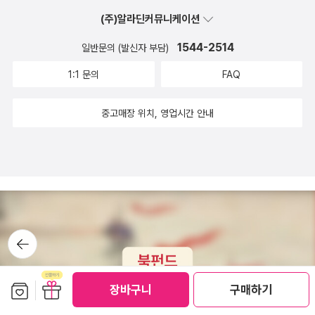
에 대한 대중적 관심을 일으켰고 시민 운동까지 촉발시켰다. 이런 분
(주)알라딘커뮤니케이션
위기 속에 1963년 케네디 대통령은 환경문제를 다룰 자문위원회를
1544-2514
일반문의 (발신자 부담)
구성했고, 의회에서는 1969년 국가환경정책법안까지 통과되었으며,
1:1 문의
FAQ
미국에서 암 유발물질인 DDT가 사용금지 되었다. 1969년 캘리포니
아 기름유출 사고도 있었으니 생태계 파괴에 대한 경각심이 더욱 컸
중고매장 위치, 영업시간 안내
다.『침묵의 봄』을 읽은 한 상원의원이 케네디 대통령에게 자연보호
전국 순례를 건의했고, 이런 분위기로 1970년 4월 22일 '지구의
날'이 제정되었다. ​📘 김병민 『주기율표를 읽는 시간』(동아시아, 202
0)- 좋은 책을 만들기 위해 얼마나 노력하셨는지 책 이곳저곳을 보면
여실히 알 수 있다. 책 커버까지 안팎으로 빈틈이 없어ㅎ0ㅎ)! 이번에
주기율표 완전정복 하겠다능!(의지 불끈) 동아시아 출판사 책은 확실
히 공부 시켜준다ㅎㅎ 📘 사이먼 윈체스터 『교수와 광인』 읽고 싶던
뒤로가
기
책이었는데 마침 그의 신간 『완벽주의자들- 허용오차 제로를 향한 집
요하고 위대한 도전』(북라이프, 2020)이 나와서 나도 도전~~~ 이
보관함담기
선물하기
장바구니
구매하기
저자 책 제목 짓는 감각이 좋다. 정확성이란 무엇인가. 그 추구가 현재
의 문명을 이끌어낸 여정을 좇는다. 이런 주제로 파고드는 책이라면