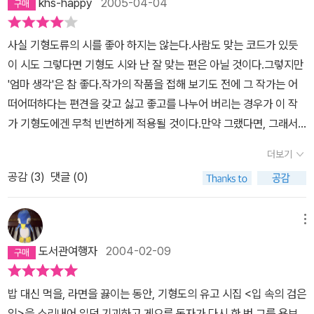
khs-happy
2005-04-04
자주 표현하기 때문에 음산한 분위기 역시 많은 사람들에게 서늘함을
고는 처음으로, 기형도의 詩들을 읽었다..그의 때 이른 죽음을 애석해
시 한편을 적으며 그를 생각해본다.빈집>사랑을 잃고 나는 쓰네잘 있
선사할 것이다.기형도를 전부터 좋아했던 분이나 그의 시집을 사려는
하며, 또한명의 윤동주가 된 그를 예찬할 마음은 없다..어쩌면 그렇게
거라, 짧았던 밤들아창밖을 떠돌던 겨울 안개들아아무것도 모르던 춧
사실 기형도류의 시를 좋아 하지는 않는다.사람도 맞는 코드가 있듯
분들에겐 좋은 선택이겠지만, 단순한 흥미나 주위의 추천으로 이 책
갑작스러운 죽음만큼은 그에게 지워진 운명일지 모를 일이다... 어차
불들아, 잘 있거라공포를 기다리던 흰 종이들아망설임을 대신하던 눈
이 시도 그렇다면 기형도 시와 난 잘 맞는 편은 아닐 것이다.그렇지만
을 사려는 분들은 먼저 그가 어떤 시인인가를 안 뒤에 사도 늦지 않겠
피 세상의 기억은 때의 늦고 이름을 담아두지 않을테니까..분명, 다시
물들아잘 있거라, 더 이상 내것이 아닌 열망들아장님처럼 나 이제 더
'엄마 생각'은 참 좋다.작가의 작품을 접해 보기도 전에 그 작가는 어
다.
생각해보게 되는 계기는 되었다..기형도라는 이름, 그리고 그의 詩에
듬거리며 문을 잠그네가엾은 내 사랑 빈집에 갇혔네
떠어떠하다는 편견을 갖고 싫고 좋고를 나누어 버리는 경우가 이 작
대해서..그토록 공들여 조사했던 그의 삶과 배경에 대해서도... ,검은
가 기형도에겐 무척 빈번하게 적용될 것이다.만약 그랬다면, 그래서
페이지가 대부분이었다는 그의 영혼을 이해하기엔, 나의 부족이 크지
다소 거리감을 느꼈다면 '엄마생각'이란 시는 새로운 느낌으로 다가오
만... 늦지는 않았겠지.. 그는 여전히 29이고..아직 나에게 시간은 많
더보기
는 시인의 향기이다.형체없이 흐느적거리기만 할거라는, 도무지 종잡
다..
공감 (
3
)
댓글 (0)
을 수 없는 상념들로 그의 머릿속이 꽉 차 있을거라는 생각을 버리게
하고 인간 기형도의 냄새와 그 시적 세계의 탄탄함을 느낄 수 있도록
한다.초기 시들에 비해 중반쯤 실린 시들이 더욱 좋았다.그런데 산문
메뉴
은 그다지 좋다는 인상을 받을 수는 없었다.차라리 시가 됐으면 더욱
도서관여행자
2004-02-09
좋았을 소재와 작가의 감수성들이란 생각이 들었다.더불어 작가의 일
기형식을 빈 산문들은 작가를 이해하는데 큰 도움이 됐다.실은 작가
밥 대신 먹을, 라면을 끓이는 동안, 기형도의 유고 시집 <입 속의 검은
의 자서전과 같은 글들을 좋아하는 개인적인 취향이 있기도 하다.좀
잎>을 소리내어 읽던 기괴하고 게으른 독자가 다시 한 번 그를 욕보