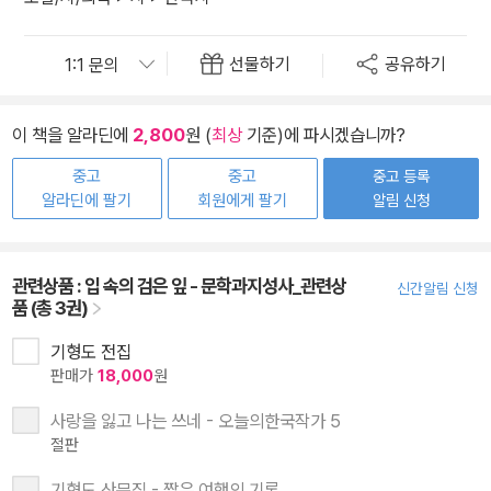
선물하기
공유하기
이 책을 알라딘에
2,800
원 (
최상
기준)에 파시겠습니까?
중고
중고
중고 등록
알라딘에 팔기
회원에게 팔기
알림 신청
관련상품 :
입 속의 검은 잎 - 문학과지성사_관련상
신간알림 신청
품 (총 3권)
기형도 전집
판매가
18,000
원
사랑을 잃고 나는 쓰네 - 오늘의한국작가 5
절판
기형도 산문집 - 짧은 여행의 기록