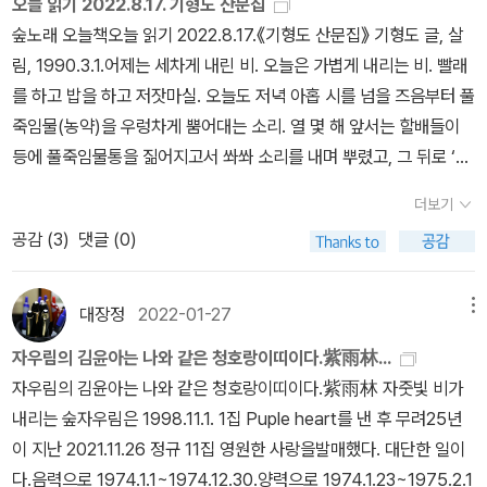
오늘 읽기 2022.8.17. 기형도 산문집
나온 군인과 중년 남자가 펼치는 삶의 고단함과 고립된 감정을 엿보
곳에는 장정일이라는 이상한 소년이 살고 있다.' 고! 내가 집착하는 장
간을 회상하며 거리를 둠.ㅇ (허무의 수용) 화려하게 피어난 꽃들이
숲노래 오늘책오늘 읽기 2022.8.17.《기형도 산문집》 기형도 글, 살
게 해준 [조치원]각 에피소드는 기형도의 시를 해체하고 재구성하여
정일을 이런 곳에서 보면 그 어느 때보다 반갑고 좋다. 기형도는 297
지는 것처럼, 사랑 또한 속절없이 진다는 사실을 담담히 수용하는 태
림, 1990.3.1.어제는 세차게 내린 비. 오늘은 가볍게 내리는 비. 빨래
그 안에 담긴 이미지와 정서를 연극적 언어로 풀어낸다나의 생은 미
쪽에 '장정일은 책은 지문 묻을까봐 손을 씻은 뒤 읽으며, 초판만 읽지
도를 보임.4. 허진호 감독의 영화 ‘봄날은 간다’: 관계의 순환과 소멸
를 하고 밥을 하고 저잣마실. 오늘도 저녁 아홉 시를 넘을 즈음부터 풀
친 듯이 사랑을 찾아 헤메었으니단 한번도 스스로를 사랑하지 않았노
재판은 읽지 않으며, 책에는 볼펜 자국을 남기지 않으며, 한번 본 시들
가. 주제 의식ㅇ (사랑의 가변성) “사랑이 어떻게 변하니?”라는 상우
죽임물(농약)을 우렁차게 뿜어대는 소리. 열 몇 해 앞서는 할배들이
라열무 삼십 단을 이고 시장에 간 우리 엄마안 오시네, 해는 시든 지
은 모두 외우다시피 한다고 내게 이야기 했다.'고 말하고 있다.[오탈자
의 절규는 사랑의 영원성을 믿고 싶은 욕망과, 계절처럼 변해버리는
등에 풀죽임물통을 짊어지고서 쏴쏴 소리를 내며 뿌렸고, 그 뒤로 ‘무
오래나는 찬밥처럼 방에 담겨 아무리 천천히 숙제를 해도 엄마 안 오
로 의심되는 부분]192쪽 밑에서 9줄, 197쪽 6줄 : 길다랗게 -> 기다
현실 사이의 충돌을 보여줌.ㅇ (소멸의 과정) 이별을 극적인 사건이
인 헬리콥터’를 쓰다가, ‘드론’을 쓰다가, 이제는 커다란 짐차에 무시
시네시는 연극이 되고, 그 연극은 지금 다시 우리의 삶을 돌아보게 한
랗게204쪽 5줄 : 그리고 나서 -> 그러고 나서206쪽 10줄 : 붙힌 후
더보기
아닌, 일상 속에서 서서히 잊혀져 가는 자연스러운 풍화 작용으로 묘
무시한 바람개비를 태우고서 사납게 쏘아댄다. 시골 밤빛도 밤노래도
다
에 -> 붙인 후에222쪽 7줄, 224쪽 3줄 : 이빨 -> 이236쪽 밑에서 1
공감 (
3
)
댓글 (0)
사함.나. 시청각적 상징ㅇ (자연의 소리) 대숲 바람 소리, 물소리 등
모두 짓밟는 풀죽임물은 누가 돈을 댈까? 농림부일까? 시골 군청이
1줄 : 검정색 -> 검정 또는 검은색330쪽 14줄 : 흑은 -> 혹은
사라지는 소리들을 채집하는 행위를 통해, 잡을 수 없는 사랑의 속성
나 도청일까? 풀죽임물을 뿌리고, 비닐을 뒤덮고, 죽음거름(화학비
을 시각적·청각적으로 형상화함.ㅇ (성장) 상우가 떠나는 은수를 붙잡
료)을 퍼붓고, …… 이런 데에 해마다 돈을 얼마나 엄청나게 들이붓는
대장정
2022-01-27
메뉴
지 않고 보내주는 마지막 장면은, 소멸을 인정함으로써 비로소 어른
나라인가? 미쳐 돌아가는 나라를 느끼는 늦여름에 《기형도 산문집》
자우림의 김윤아는 나와 같은 청호랑이띠이다.紫雨林...
이 되는 과정을 함축함.5. 결론 및 종합의견가. 정서적 상관성 종합ㅇ
을 새로 읽는다. 한창 푸름배움터를 다니던 열다섯 살에 처음 읽었으
자우림의 김윤아는 나와 같은 청호랑이띠이다.紫雨林 자줏빛 비가
(고통의 응시) 기형도의 시(무릎을 끌어안은 여자), 김윤아의 노래(눈
니, 서른 몇 해 만에 되읽는구나. 예전엔 몰랐는데, 글님은 나라 곳곳
내리는 숲자우림은 1998.11.1. 1집 Puple heart를 낸 후 무려25년
을 감고 회상), 허진호의 영화(떠나는 뒷모습을 지켜봄)는 모두 상실
을 떠돌며 그곳 이웃 글꾼한테서 술을 얻어마시고 잠을 얻어자면서
이 지난 2021.11.26 정규 11집 영원한 사랑을발매했다. 대단한 일이
을 회피하지 않고 정면으로 응시함.ㅇ (소멸의 미학) 세 작품은 ‘봄
수다를 떨었구나. 그런데 기형도 이분처럼 ‘굳이 서울을 떠나 여러 고
다.음력으로 1974.1.1~1974.12.30.양력으로 1974.1.23~1975.2.1
날’(가장 찬란한 순간)은 필연적으로 ‘간다’(소멸)는 사실을 통해, 역