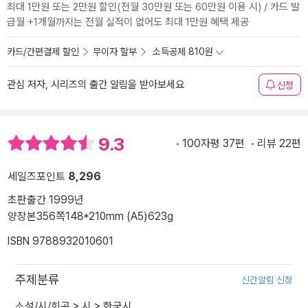
최대 1만원 또는 2만원 할인(전월 30만원 또는 60만원 이용 시) / 카드 발
급월 +1개월까지는 전월 실적이 없어도 최대 1만원 혜택 제공
카드/간편결제 할인
무이자 할부
소득공제 810원
관심 저자, 시리즈의 출간 알림을 받아보세요
신청
9.3
100자평 37편
리뷰 22편
세일즈포인트
8,296
초판출간 1999년
양장본
356쪽
148*210mm (A5)
623g
ISBN 9788932010601
주제분류
신간알림 신청
소설/시/희곡
>
시
>
한국시