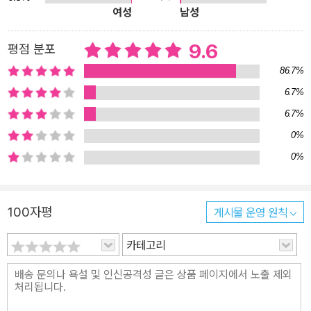
여성
남성
학병원 및 대기업 연구소 등에서 연구하였고 지금은 산업계에서 독립
적으로 활동하는 전문가이다. 국내 대학원 및 해외 대학원 방문 연구,
9.6
평점 분포
병원과 기업과 연구소 등 다양한 조직에서의 연구 경험을 바탕으로
86.7%
이야기를 전한다. 3부 대학원생을 지도하는 교수의 이야기는 권창현
6.7%
교수가 썼다. 권창현은 산업공학으로 박사학위를 받고 미국의 한 대
6.7%
학에서 본인의 연구실을 꾸려가고 있는 현직 교수이다. 과거 대학원
생으로서의 경험뿐만 아니라 현재 대학원생을 지도하는 교수의 입장
0%
에서 그리고 박사학위를 취득한 후 학계에서 교수로서 커리어를 쌓아
0%
나가는 시점의 이야기를 한다. 1부, 2부, 3부를 순서대로 읽어나가다
보면 대학원생으로서 궁금했던 것들과 이후 진로들에 대한 답들을 찾
100자평
게시물 운영 원칙
아 나갈 수 있을 것이다. 이 책은 후배 연구자들이 대학원에서 겪는 시
행착오를 줄이고 한 명의 독립적인 연구자로서 성공적으로 성장하는
카테고리
데 도움을 줄 것이다. ◆ 추천의 글 아마 첫 논문을 쓰고 났을 때쯤에
이 글을 보았던 것 같습니다. 읽으면서 얼마나 동감했는지 기억이 납
니다. 그리고 왜 이제야 보았을까 하는 후회도 많이 했지요. -J. Han
제가 이 글을 먼저 읽었더라면 시간을 낭비하지 않을 수 있었을까요?