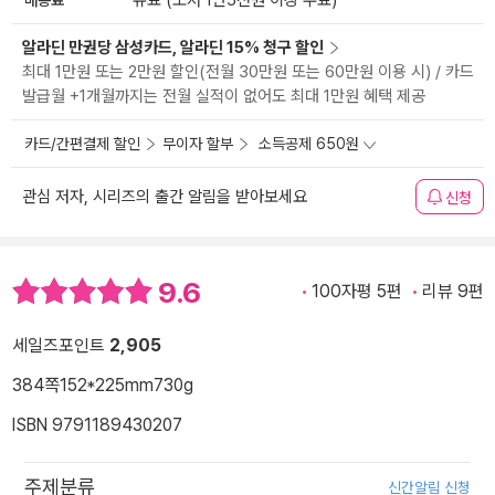
유료 (도서 1만5천원 이상 무료)
알라딘 만권당 삼성카드, 알라딘 15% 청구 할인
최대 1만원 또는 2만원 할인(전월 30만원 또는 60만원 이용 시) / 카드
발급월 +1개월까지는 전월 실적이 없어도 최대 1만원 혜택 제공
카드/간편결제 할인
무이자 할부
소득공제 650원
관심 저자, 시리즈의 출간 알림을 받아보세요
신청
9.6
100자평 5편
리뷰 9편
세일즈포인트
2,905
384쪽
152*225mm
730g
ISBN 9791189430207
주제분류
신간알림 신청