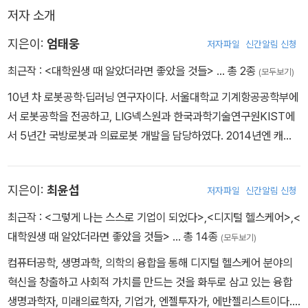
나의 대학원 시절은 많은 역설과 복잡다단한 애증의 감정으로 가득하
에 대한 ‘정답’이라는 것이 존재하는지는 모르겠지만, 그 문제에 대해
저자 소개
다. 어쩌면 내 인생의 가장 순수하면서도 가장 힘든 시기였고, 가장 비
서 가설과 실험을 거쳐서 논리적으로 결론을 내리고, 이것이 학계에
지은이:
엄태웅
저자파일
신간알림 신청
효율적인 시간이었지만 또 결과적으로 가장 많은 것을 배운 시기였
서도 받아들여진다면 그것이 논문이 되고, 결국에는 인류의 새로운
다. 그 모든 과정을 다시 밟아보라면 지금은 엄두도 못 낼 것 같지만,
지식이 될 것이다.
최근작 :
<대학원생 때 알았더라면 좋았을 것들>
… 총 2종
(모두보기)
만약 내가 정말로 그 시절로 돌아가서 선택의 기로에 서게 된다면 아
10년 차 로봇공학·딥러닝 연구자이다. 서울대학교 기계항공공학부에
마도 나는 같은 결정을 내릴 것 같다.
서 로봇공학을 전공하고, LIG넥스원과 한국과학기술연구원KIST에
서 5년간 국방로봇과 의료로봇 개발을 담당하였다. 2014년엔 캐나
다 워털루 대학교 전기컴퓨터공학부로 유학길에 올라 현재 대학원에
서 딥러닝을 연구 중이다. 페이스북 ‘로봇공학을 위한 열린 모임’과
지은이:
최윤섭
저자파일
신간알림 신청
‘텐서플로우 코리아’ 그룹의 운영진으로 활동하였으며 유튜브 <테리
의 딥러닝 토크>를 통해 인공지능 기술 전파에도 열정을 보여왔다.
최근작 :
<그렇게 나는 스스로 기업이 되었다>
,
<디지털 헬스케어>
,
<
최근에는 세상 속의 인공지능·로봇공학 연구실 ART Lab(AI & Rob
대학원생 때 알았더라면 좋았을 것들>
… 총 14종
(모두보기)
otics Tech Lab, http://artlab.ai) 프로젝트를 시작, 대학원 밖에
컴퓨터공학, 생명과학, 의학의 융합을 통해 디지털 헬스케어 분야의
서 ART를 배우고 기업 문제를 풀 수 있는 독립연구자 모델을 개척 중
혁신을 창출하고 사회적 가치를 만드는 것을 화두로 삼고 있는 융합
이다.
생명과학자, 미래의료학자, 기업가, 엔젤투자가, 에반젤리스트이다.