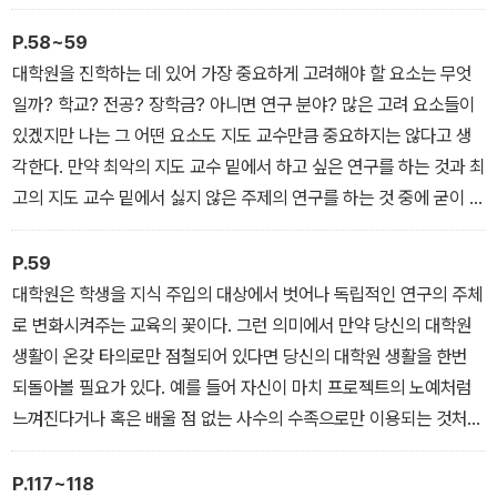
던 과정 중에 얻었을 부산물일 뿐, 그것이 이 글의 목적은 아님을 밝혀
둔다. 나는 어른이 되기 위해, 독립적으로 자신의 인생을 책임지고 이
P.58~59
끌어갈 주체가 되기 위해 우리들이 얻어야 할 대학원 속에서의 배움
대학원을 진학하는 데 있어 가장 중요하게 고려해야 할 요소는 무엇
에 대해 이야기해보고자 한다.
일까? 학교? 전공? 장학금? 아니면 연구 분야? 많은 고려 요소들이
물론 인생이란 거창한 주제에 관해 이야기한다는 것이 그리 쉬운 일
있겠지만 나는 그 어떤 요소도 지도 교수만큼 중요하지는 않다고 생
이 아니다. 하지만 인생을 헤쳐가며 거창한 질문의 무게와 한 번도 정
각한다. 만약 최악의 지도 교수 밑에서 하고 싶은 연구를 하는 것과 최
면으로 맞서지 않는다면 우리의 인생은 남들이 세워놓은 ‘통과의
고의 지도 교수 밑에서 싫지 않은 주제의 연구를 하는 것 중에 굳이 고
례’에만 허덕이다 끝나는 인생이 될지도 모른다. 고등학교 후엔 대학
르라고 한다면 나는 단연코 후자를 추천하고 싶다.
교에 가고, 대학교 후엔 대학원에 가고, 대학원 후엔 회사에 가고, 입
대학원생에게 지도 교수의 존재는 마치 갓난아이의 부모와 같다. 아
P.59
사 후엔 결혼을 하고, 아이를 낳고, 집을 사고, 자녀를 키우고……. 이
이가 부모를 통해 세상을 배우듯 어떤 지도 교수를 만나느냐에 따라
대학원은 학생을 지식 주입의 대상에서 벗어나 독립적인 연구의 주체
렇게 눈앞에 놓인 통과의례를 해결하는 것에만 허덕이다 보면 ‘대체
학계가 푸른 바다처럼 보일 수도 혹은 더러운 시궁창처럼 보일 수도
로 변화시켜주는 교육의 꽃이다. 그런 의미에서 만약 당신의 대학원
내가 내 삶의 주인이었던 적이 있었던가?’ 싶은 후회가 밀려온다. 그
있기 때문이다. 대학원 생활의 푸른 바다를 만나고 싶다면 좋은 지도
생활이 온갖 타의로만 점철되어 있다면 당신의 대학원 생활을 한번
리고 내 인생이 통과의례의 등쌀에 떠밀려 살기 바쁘기만 했다는 생
교수를 만나는 것은 필수적이다. 대학원 생활이 지식을 습득하는 곳
되돌아볼 필요가 있다. 예를 들어 자신이 마치 프로젝트의 노예처럼
각이 든다. 그렇게 우리가 떠밀려갔던 곳엔 나처럼 떠밀려온 다른 사
이 아니라 나 자신을 성장시키는 곳이란 점을 상기한다면 좋은 지도
느껴진다거나 혹은 배울 점 없는 사수의 수족으로만 이용되는 것처럼
람들과의 치열한 경쟁이 늘 기다리고 있었고 그 경쟁에서 살아남느라
교수의 중요성을 이해할 수 있을 것이다.
느껴진다면 당장 대학원 생활에 변화를 줄 필요가 있다. 우리는 삶의
우리는 우리의 인생을 돌아볼 기회가 없었다.
하지만 많은 사람들이 학교 이름에 대한 미련을 버리지 못하고 ‘지도
주체가 되려고 대학원에 왔지 누군가의 수족이 되려고 온 것이 아니
P.117~118