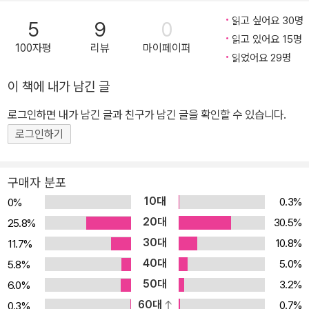
때 알았으면 좋았을 연구 노하우」가 화제가 되었던 것이 시작이다. 이
읽고 싶어요 30명
5
9
0
를 계기로 한국, 미국, 캐나다에 머무는 원래는 일면식도 없었던 세 명
읽고 있어요 15명
100자평
리뷰
마이페이퍼
의 저자가 의기투합하여 3년에 걸쳐 하나의 주제로 서로 번갈아가며
읽었어요 29명
집필하고 온라인에 연재하는 다국적 프로젝트를 하게 되면서 빛을 보
이 책에 내가 남긴 글
았다. 서로 다른 국가와 시간대에 머무는 저자들이 온라인으로 서로
로그인하면 내가 남긴 글과 친구가 남긴 글을 확인할 수 있습니다.
의견을 나누고 글이 나오지 않을 때는 서로 독려하며 오랜 기간 프로
젝트를 진행했던 것이다. 세 명의 대학원 선배 연구자가 들려주는 상
로그인하기
세하고도 현실적인 조언! 이 책은 각자 다른 배경과 경험을 지닌 세 명
의 선배 연구자가 저마다 자신의 경험과 시각을 바탕으로 대학원과
구매자 분포
연구의 여러 측면에 관한 이야기를 풀어내고 있다. 1부 박사과정 대학
10대
0.3%
0%
원생의 이야기는 엄태웅 박사과정생이 썼다. 엄태웅은 현재 캐나다에
20대
30.5%
25.8%
서 인공지능을 연구하고 있는 박사과정 말년 차 대학원생이다. 본인
30대
10.8%
11.7%
의 연구를 바탕으로 페이스북이나 유튜브 등을 통해 소통을 즐기는
40대
5.0%
5.8%
재기 발랄한 인재이다. 이 책을 통해 현역 대학원생으로서의 이야기
50대
3.2%
6.0%
를 전한다. 2부 대학원을 졸업한 연구자의 이야기는 최윤섭 박사가
60대
0.7%
0.3%
썼다. 최윤섭은 국내에서 생명과학 분야의 박사학위를 취득한 후 대