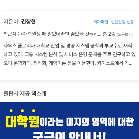
국내 디지털 헬스케어 분야의 대표적인 전문가로, 활발한 연구, 저술,
자문 및 강연 등을 통해 국내에 이 분야를 처음 소개한 장본인이다. 포
지은이:
권창현
저자파일
신간알림 신청
항공과대학교에서 컴퓨터공학과 생명과학을 복수전공하였으며 동 대
학원 시스템생명공학부에서 전산생물학으로 이학박사 학위를 취득하
최근작 :
<대학원생 때 알았더라면 좋았을 것들>
… 총 2종
(모두보기)
였다. 스탠퍼드대학교 방문연구원, 서울의대 암연구소 연구조교수, K
사우스 플로리다 대학교 산업 및 경영 시스템 공학과 부교수로 재직
T종합기술원 컨버전스연구소 팀장, 서울대병원 의생명연구원 연구
하고 있다. 교통 시스템 분석 및 서비스 운영 문제를 주로 연구하고 있
조교수, 성균관대학교 디지털헬스학과 초빙교수 등을 거쳤다. 『사이
으며 운영과학, 최적화, 게임이론 등을 이용한다. 카이스트에서 기계
언스』를 비롯한 세계적인 과학 저널에 10여 편의 논문을 발표했다.
공학을 공부하였고 미국 펜실베이니아주립대학교 산업공학과에서 박
국내 최초로 디지털 헬스케어를 본격적으로 연구하는 연구소인 ‘최윤
사학위를 받았다. 미국 과학재단NSF, National Science Founda
섭 디지털 헬스케어 연구소’를 설립하여 소장을 맡고 있다. 또한 국내
tion에서 커리어CAREER상을 수상하였고 버팔로 뉴욕주립대학교
유일의 헬스케어 스타트업 전문 엑셀러레이터 ‘디지털 헬스케어 파트
출판사 제공 책소개
에서 젊은 과학자상을 받았다. 미국 운영과학 및 경영과학회INFOR
너스DHP’의 공동 창업자 및 대표 파트너로 혁신적인 헬스케어 스타
MS, Institute for Operations Research and Management S
트업을 다른 의료 전문가들과 함께 발굴, 투자, 육성하고 있다. 학술지
cience의 교통과학 및 물류 분과 회원, 또 교통연구협회TRB, Tran
『네이처』의 디지털 헬스케어 부문 자매지인 『npj 디지털 메디슨』의
sportation Research Board의 네트워크 모델링 분과 위원으로
편집 위원이자, 대한의료인공지능학회의 이사로도 활동하고 있다. 식
활동하고 있다. 40여 편의 논문을 발표하였으며 10여 명의 박사과정
약처와 심평원의 전문가 협의체 자문위원이기도 하다. 성균관대학교