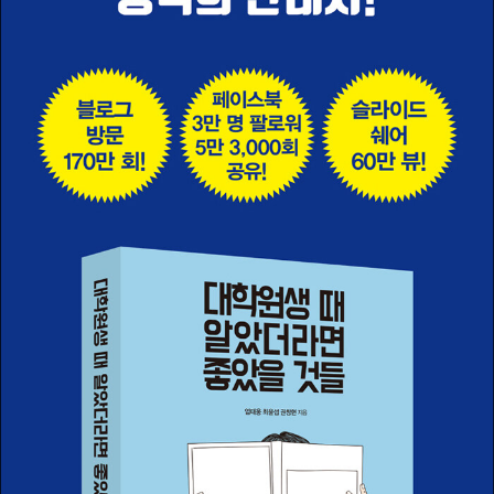
학생을 지도하였다. 주요 저서로 『운영 과학을 위한 줄리아 프로그래
디지털헬스학과의 겸임교수, 연세대학교 의과대학 예방의학교실의
밍Julia Programming for Operations Research』이 있으며 ‘잡
외래교수로도 재직 중이다. 뷰노, 쓰리빌리언, 서지컬마인드, 닥터다
생각 전문 블로그’를 운영하고 있다.
이어리, 메디히어, 모바일닥터, 마보, 케어투게더 등의 디지털 헬스케
어 스타트업에 투자하고 자문을 통해 한국에서도 디지털 헬스케어 혁
신을 만들어내기 위해 노력하고 있다. 국내 최초의 디지털 헬스케어
전문 블로그 『최윤섭의 헬스케어 이노베이션』에 활발하게 집필하고
있으며 『한국경제신문』『매일경제』 등에 칼럼을 연재한 바 있다. 저서
로 『헬스케어 이노베이션: 이미 시작된 미래』『의료 인공지능』『대학
원생 때 알았더라면 좋았을 것들』 (공저) 등이 있다.