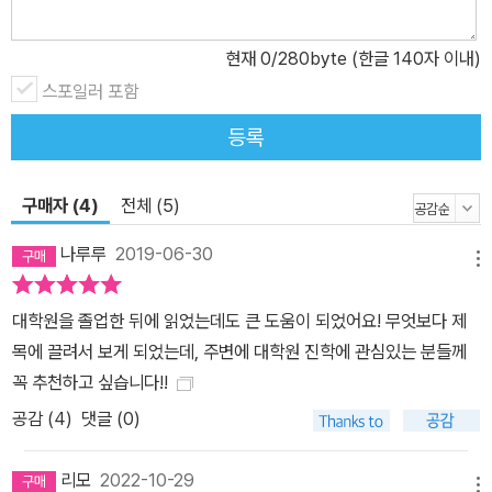
저는 글을 읽었어도 느끼지 못했을 가능성이 더 높을 것 같지만, 후배
현재
0
/280byte (한글 140자 이내)
대학원생들은 조금이라도 빨리 깨달았으면 합니다. -재원 박사과정
을 시작하고 이 글을 복습했습니다. 학부생 때는 잘 이해는 못 했던 부
스포일러 포함
분들이, 지금은 구구절절 제 마음에 와 닿고 있습니다. -Troy 내일 학
등록
위를 받습니다. 연구를 시작할 때 봤던 글을 이렇게 다시 찾아보니 감
회가 새롭습니다. 가끔 자신이 없어질 때 이 글을 보며 힘을 얻곤 했습
구매자 (4)
전체 (5)
니다. -Anonymous 이 글을 읽고 제 석사과정이 왜 답답했는지 명
쾌하게 이해되었습니다. -Doy 요즘 항상 하는 고민이 ‘내가 유학을,
나루루
2019-06-30
메뉴
그리고 박사과정을 시작해서 매일 이렇게 괴롭고 불안한가?’였습니
다. 사실 오늘은 그 고민이 극에 달했지요. 그런데 이렇게 먼저 비슷한
대학원을 졸업한 뒤에 읽었는데도 큰 도움이 되었어요! 무엇보다 제
길을 간 분의 글에서 위로를 받네요. 고민이 생길 때마다 읽어봐야겠
목에 끌려서 보게 되었는데, 주변에 대학원 진학에 관심있는 분들께
습니다. -Angela 독일에서 석사 졸업 준비 중인 학생입니다. 글 하나
꼭 추천하고 싶습니다!!
하나 너무도 공감하며 재미있게 읽었습니다. 평소에 생각하는 것, 고
공감 (
4
)
댓글 (0)
민하던 문제들이 어쩌면 이리 똑같이 나오는지 신기해하며, 또 위로
받았습니다. -Ji Hye Park 핀란드에서 석사 중인 학생입니다. 제가
리모
2022-10-29
이 글을 먼저 읽고 석사를 결정했다면 참 좋지 않았을까 하는 생각이
메뉴