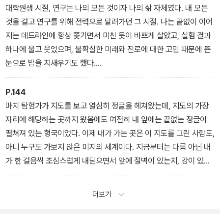
교수 > 연구분야 > 장학금 > 학교’여야 할 선택의 우선순위를 그 반
기 때문이다.*
대학원생 시절, 연구는 나의 모든 것이자 나의 삶 자체였다. 내 모든
대인 ‘학교 > 장학금 > 연구분야 > 지도 교수’로 생각하는 것 같다. 마
“교수님, 저는 어떤 연구를 하면 되죠?”라고 묻는 것은 “교수님, 저는
것을 걸고 연구를 위해 전력으로 달려가던 그 시절. 나는 끝없이 이어
치 고등학교 때 ‘명문 대학의 안 좋은 과를 갈래, 아니면 후진 대학의
무얼 궁금해는 사람이죠?”라고 묻는 것과 같이 답이 나오지 않는 질
지는 데드라인에 항상 쫓기면서 미친 듯이 바쁘게 살았고, 실험 결과
좋은 과를 갈래?’의 선택지 사이에서 고민하던 때처럼 말이다.
문이다. 또한 “교수님, 저는 어떻게 이 문제를 어떻게 풀어야 할까
하나에 울고 웃었으며, 불확실한 미래와 진로에 대한 고민 때문에 뜬
하지만 그런 얕은 고민으로 우리의 미래를 결정짓는 건 대학입시를
요?”라고 해결책을 물으며 “교수님이 하라는 대로 했는데 다 안 되던
눈으로 밤을 지새우기도 했다.
마지막으로 이별해야 한다. 대학원을 간다는 것은 나의 미래 인생을
데요.”라며 지도 교수를 비난하는 것은 연구의 주체가 본인이어야 함
실험이 계속해서 잘 안 될 때면 그렇게 힘들 수가 없다가도, 또 내 가
그리는 일이다. 그러니 단순히 이력서에 어떤 대학교 이름을 올리느
을 망각한 미성숙한 태도라고 할 수 있다. 지도 교수는 영어로 감독관
설이 맞는 것으로 나오면 그렇게도 기쁠 수가 없었다. 어느 날 새벽 메
P.144
냐를 고민하기보다 소중한 나의 몇 년을 투자해 내 인생을 어떤 방향
supervisor이라고 불리기도 하지만 조력자advisor라고 불리기도
일함을 열었을 때, 내 첫 번째 논문의 게재 수락 메일이 도착했던 순간
마치 탐험가가 지도를 보고 열심히 정글을 헤쳐왔는데, 지도의 가장
으로 변화시킬 수 있을지 고민해보는 것이 좋을 것이다. 그리고 그 몇
한다.
을 나는 아직 잊지 못한다. 무려 1년이 넘는 기간 동안 여러 번의 게재
자리에 해당하는 곳까지 왔음에도 여전히 내 앞에는 끝없는 정글이
년을 천국 혹은 지옥으로 만들 힘이 지도 교수에게 있다.
거절과 세 번의 리비전을 거친 뒤였다.
펼쳐져 있는 형국이었다. 이제 내가 가는 곳은 이 지도를 그린 사람도,
나는 그 여정에서 많은 빛나는 사람들을 만났다. 그중 어떤 사람들은
아니 누구도 가보지 않은 미지의 세계이다. 지금부터는 다름 아닌 내
정말 인류를 한 걸음 더 나아가게 하는 천재들이었다. 하지만 또 많은
가 한 걸음씩 조심스럽게 내딛으면서 앞에 절벽이 있는지, 강이 있는
사람들은 대학원이라는 기간을 불행하게 보내었고, 또 누군가는 그
지를 확인하고 스스로 지도를 그려가야 한다.
과정을 결국 견디지 못하고 소리 소문 없이 다른 길을 가기도 했다. 나
연구를 한다는 것은 그렇게 인류가 가진 지식의 경계 너머에 있는 미
더보기
는 비교적 운이 좋은 편이었지만, 그래도 인생에서 가장 힘들었던 시
지의 세계를 조금씩, 아주 조금씩 개척해나가는 것과 같다. 이제 내가
기를 꼽자면 역시 대학원 시절을 빼놓을 수는 없을 것 같다.
가진 질문에 대한 답은 다름 아닌 내가 만들어야 하는 것이다. 내 질문