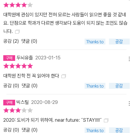
드네요. 요즘 제가 진짜 열정이 있어서 연구하려는 건지 고민 중이거
대학원에 관심이 있지만 전혀 모르는 사람들이 읽으면 좋을 것 같네
든요. 대학원 들어오기 전에 고민했어야 했는데……. -블리 해외에서
요. 단점으로 학과가 다르면 생각보다 도움이 되지 않는 조언도 많습
대학원 생활을 하다 보니 저도 모르게 이것저것 스트레스를 많이 받
니다.
고 있습니다. 그 와중에 이 글 보고 울컥하네요. 대학원 시작 전에 이
공감 (
2
)
댓글 (0)
글을 봤을 때는 그저 좋은 글이다 하고 말았는데…… 감사합니다. 그
저 감사합니다. -Anonymous 교수님께 제가 맨날 갈굼 당하는 이유
두뇌유출
2023-01-15
를 알게 되었습니다. -Nuno Bettencourt
메뉴
대학원 진학 전 꼭 읽어야 한다
공감 (
0
)
댓글 (0)
빅스틸
2020-08-29
메뉴
2020: 도비가 되기 위하여. near future: ˝STAY!!!!˝
공감 (
0
)
댓글 (0)