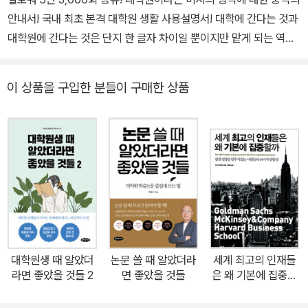
안내서! 국내 최초 본격 대학원 생활 사용설명서! 대학에 간다는 것과
대학원에 간다는 것은 단지 한 글자 차이일 뿐이지만 맡게 되는 역할,
처하게 되는 환경, 학업의 강도, 사회적 입지 등은 하늘과 땅 차이다.
그럼에도 많은 사람이 대학원에 대해 제대로 알지 못한 채 막연한 상
이 상품을 구입한 분들이 구매한 상품
상과 피상적 정보만 갖고 진학했다가 큰 어려움에 빠지곤 한다. 한국
에서는 더더욱 그렇다. 이 책은 실제 시행착오를 겪었던 저자들이 대
학원이라는 미지의 영역에 대한 궁극의 안내서이다. 다양한 연구 경
험을 지닌 세 명의 선배 연구자가 자신의 대학원 생활과 연구 경험을
바탕으로 ‘대학원생 때 알았더라면 좋았을 것들’을 각자의 시각에서
풀어내고 있기 때문이다. 과연 대학원이라는 곳이 어떤 곳이고, 진학
해야 할지는 어떻게 결정해야 하고, 지도 교수는 어떻게 정해야 하고,
연구라는 것은 무엇이고, 논문은 어떻게 써야 하고, 박사학위를 취득
한다는 것은 무슨 의미이고, 그 과정에서 생기는 다양한 고민을 어떻
대학원생 때 알았더
논문 쓸 때 알았더라
세계 최고의 인재들
게 해결해야 하는지를 상세하고도 현실적으로 전하고 있다. 이 책의
라면 좋았을 것들 2
면 좋았을 것들
은 왜 기본에 집중할
탄생 배경도 흥미롭다. 원래 이 책은 저자 중 한 명인 최윤섭이 2012
까
년 슬라이드 공유 사이트에 무심코 올렸던 「내가 대학원에 들어왔을