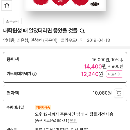
소득공제
대학원생 때 알았더라면 좋았을 것들
엄태웅
,
최윤섭
,
권창현
(지은이)
클라우드나인
2019-04-18
종이책
16,000
원,
10%
14,400
원
+ 800원
12,240
원
카드최대혜택가
더보기
전자책
10,080
원
수령예상일
양탄자배송
오후 12시까지 주문하면 밤 11시
잠들기전 배송
(중구 서소문로 89-31 )
변경
배송료