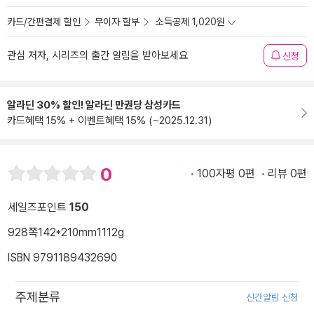
카드/간편결제 할인
무이자 할부
소득공제 1,020원
관심 저자, 시리즈의 출간 알림을 받아보세요
신청
알라딘 30% 할인! 알라딘 만권당 삼성카드
카드혜택 15% + 이벤트혜택 15% (~2025.12.31)
0
100자평 0편
리뷰 0편
세일즈포인트
150
928쪽
142*210mm
1112g
ISBN 9791189432690
주제분류
신간알림 신청