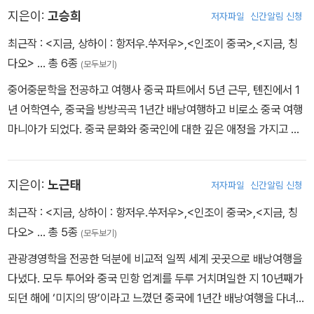
지은이:
고승희
저자파일
신간알림 신청
최근작 :
<지금, 상하이 : 항저우.쑤저우>
,
<인조이 중국>
,
<지금, 칭
다오>
… 총 6종
(모두보기)
중어중문학을 전공하고 여행사 중국 파트에서 5년 근무, 톈진에서 1
년 어학연수, 중국을 방방곡곡 1년간 배낭여행하고 비로소 중국 여행
마니아가 되었다. 중국 문화와 중국인에 대한 깊은 애정을 가지고 지
금도 1년이면 2개월 이상 중국을 여행한다. 4년 연속 네이버 여행 분
야 파워 블로거로서 온라인에서 중국 여행을 주제로 활발한 소통을
지은이:
노근태
저자파일
신간알림 신청
이어가고 있다. 저서로는 <70일간의 실크로드(공저)>, <당신이 몰
랐던 아시아 BEST 170(공저)>, <지금, 칭다오(공저)>가 있다. 블
최근작 :
<지금, 상하이 : 항저우.쑤저우>
,
<인조이 중국>
,
<지금, 칭
로그 : 뚱딴지 부부의 눈치코치 중국여행 blog.naver.com/koaram
다오>
… 총 5종
(모두보기)
77
관광경영학을 전공한 덕분에 비교적 일찍 세계 곳곳으로 배낭여행을
다녔다. 모두 투어와 중국 민항 업계를 두루 거치며일한 지 10년째가
되던 해에 ‘미지의 땅’이라고 느꼈던 중국에 1년간 배낭여행을 다녀왔