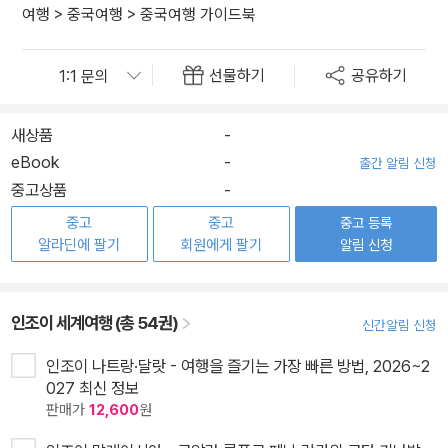
여행
>
중국여행
>
중국여행 가이드북
선물하기
공유하기
새상품
-
eBook
-
출간 알림 신청
중고상품
-
중고
중고
중고 등록
알라딘에 팔기
회원에게 팔기
알림 신청
인조이 세계여행 (총 54권)
신간알림 신청
인조이 나트랑·달랏 - 여행을 즐기는 가장 빠른 방법, 2026~2
027 최신 정보
판매가
12,600
원