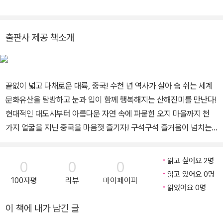
다. 돌아온 후 당시에는 없던 중국 서부의 특수 지역 상품들을 기획하
여 <뚱딴지 여행>이라는 브랜드로 서비스하고 있다. 현재는 중국 여
행 기획과 컨설팅 그리고 중국 지방 정부 관광청 홍보 업무를 하고 있
출판사 제공 책소개
다. 저서로는 <70일간의 실크로드(공저)>, <지금, 칭다오(공저)>가
있다.
끝없이 넓고 다채로운 대륙, 중국! 수천 년 역사가 살아 숨 쉬는 세계
문화유산을 탐방하고 눈과 입이 함께 행복해지는 산해진미를 만난다!
현대적인 대도시부터 아름다운 자연 속에 파묻힌 오지 마을까지 천
가지 얼굴을 지닌 중국을 마음껏 즐기자! 구석구석 즐거움이 넘치는
중국 여행! 중국 여행자를 위한 최고의 가이드북! * 대도시부터 오지
마을까지 중국 92개 지역 완벽 가이드 * 관광 명소, 맛집, 숙소, 교통
읽고 싶어요 2명
0
0
0
편 등 상세한 여행 정보 * 중국 전문가가 소개하는 추천 코스와 베스
읽고 있어요 0명
100자평
리뷰
마이페이퍼
트 볼거리?먹거리 * 한눈에 들어오는 지역별 상세 지도와 현지 사진
읽었어요 0명
중국은 세계에서 네 번째로 국토가 넓은 나라이다. 지구 대륙의 15분
이 책에 내가 남긴 글
의 1, 아시아 대륙의 4분의 1을 차지한 중국에는 사막, 초원, 고원, 만