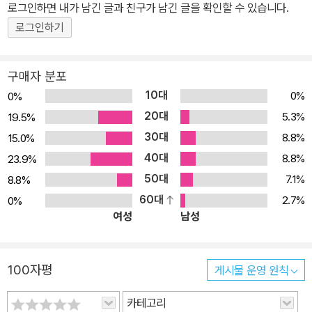
년 설산, 열대 우림 등 다양한 자연이 펼쳐진다. 이 넓고 다채로운 땅
로그인하면 내가 남긴 글과 친구가 남긴 글을 확인할 수 있습니다.
에는 13억이 넘는 중국인이 살고 있다. 전 세계 인구의 19%를 차지
로그인하기
한 중국인은 56개 민족으로 구성돼 있다. 다민족 국가인 중국은 길고
복잡한 역사를 가졌을 뿐 아니라 다양한 종교와 문화가 공존한다. 이
구매자 분포
책은 단순히 관광지를 소개하는 것에 그치지 않고, 그 지역에 살고 있
10대
0%
0%
는 사람들의 이야기, 그들의 문화를 소개하는 데 지면을 많이 할애했
20대
5.3%
19.5%
다. 중국을 여행하는 데 도움이 되길 바란다. - 여는 글 중에서 - ■ 본
30대
8.8%
15.0%
문 미리 보기 미리 만나는 중국 중국은 어떤 나라인지 기본적인 정보
40대
를 알아본다. 또한 중국의 대표 관광지와 음식, 쇼핑 아이템, 즐길 거
8.8%
23.9%
리를 사진으로 보면서 중국 여행의 큰 그림을 그려 보자. 추천 코스 여
50대
7.1%
8.8%
행 전문가가 추천하는 중국 여행 코스를 여행 스타일과 일정, 지역에
60대
2.7%
0%
여성
남성
따라 다양하게 소개한다. 참고하여 자신에게 맞는 일정을 세워 보자.
지역 여행 중국의 총 92개 지역을 구석구석 소개한다. 중국을 찾는
여행자라면 꼭 가 봐야 할 관광 명소의 핵심 정보를 꼼꼼하게 담았다.
100자평
게시물 운영 원칙
여행 정보 여행 전 준비할 사항들부터 출입국 수속 요령, 중국에서의
교통 이용법 등 여행 전에 알아 두어야 할 유용한 정보들을 담았다. 별
카테고리