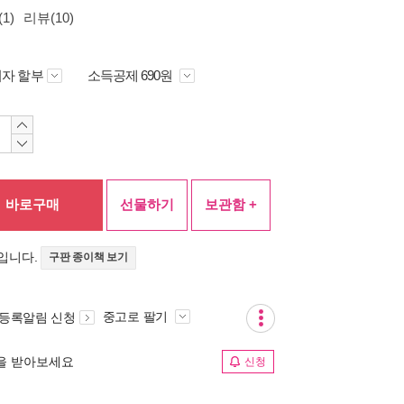
1)
리뷰(10)
자 할부
소득공제 690원
바로구매
선물하기
보관함 +
입니다.
구판 종이책 보기
중고로 팔기
 등록알림 신청
림을 받아보세요
신청