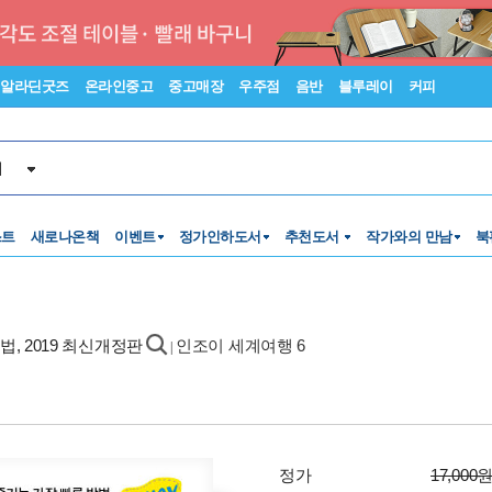
알라딘굿즈
온라인중고
중고매장
우주점
음반
블루레이
커피
서
스트
새로나온책
이벤트
정가인하도서
추천도서
작가와의 만남
북
법, 2019 최신개정판
인조이 세계여행 6
|
정가
17,000