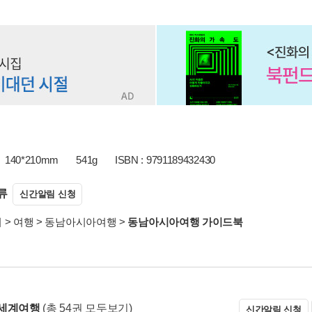
140*210mm
541g
ISBN : 9791189432430
류
신간알림 신청
서
>
여행
>
동남아시아여행
>
동남아시아여행 가이드북
 세계여행
(총 54권 모두보기)
신간알림 신청