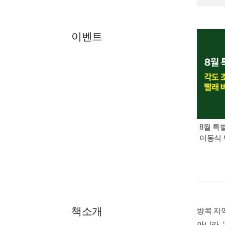
이벤트
8월 특
이동식 
책소개
방콕 지역
아니라,