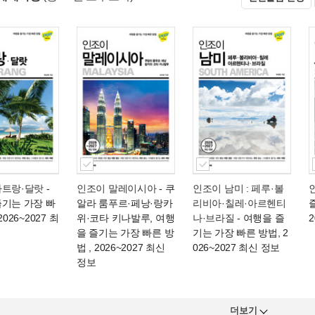
나트랑·달랏
-
인조이 말레이시아
- 쿠
인조이 남미 : 페루·볼
즐기는 가장 빠
알라 룸푸르·페낭·랑카
리비아·칠레·아르헨티
2026~2027 최
위·코타 키나발루, 여행
나·브라질
- 여행을 즐
2
을 즐기는 가장 빠른 방
기는 가장 빠른 방법, 2
법 , 2026~2027 최신
026~2027 최신 정보
정보
더보기