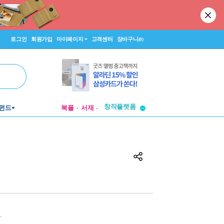
로그인
회원가입
마이페이지
고객센터
장바구니
(0)
펀드
북플
서재
투비컨티뉴드
창작플랫폼
투비컨티뉴드
원