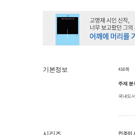
기본정보
416쪽
주제 분
국내도
시리즈
인조이