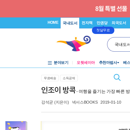
HOME
전자책
만권당
외국도서
국내도서
첫달무료
국내도
분야보기
오뒷세이아
추천마법사
베
무료배송
소득공제
인조이 방콕
- 여행을 즐기는 가장 빠른 방
강석균
(지은이)
넥서스BOOKS
2019-01-10