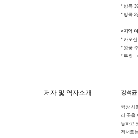
* 방콕 
* 방콕 
<지역 
* 카오산
* 왕궁 
* 두씻
저자 및 역자소개
강석균
학창 시절
러 곳을 
동하고 
저서로는 