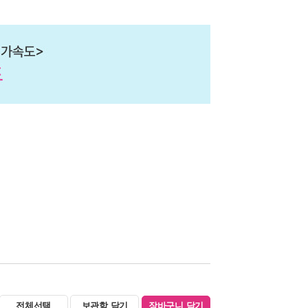
전체선택
보관함 담기
장바구니 담기