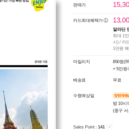
15,3
판매가
13,0
카드최대혜택가
알라딘 
최대 1만
시) / 
1만원 
마일리지
850원(5
+ 5만원
배송료
무료
수령예상일
양탄자배
밤 10
(중구 서
Sales Point :
141