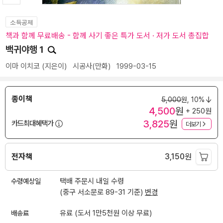
소득공제
책과 함께 무료배송 - 함께 사기 좋은 특가 도서 · 저가 도서 총집합
백귀야행 1
이마 이치코
(지은이)
시공사(만화)
1999-03-15
종이책
5,000
원,
10%
4,500
원
+ 250원
3,825
원
카드최대혜택가
더보기
전자책
3,150
원
수령예상일
택배 주문시 내일 수령
(중구 서소문로 89-31 기준)
변경
배송료
유료 (도서 1만5천원 이상 무료)