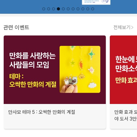
관련 이벤트
전체보기
만사모 테마 5 : 오싹한 만화의 계절
만화 효과 모
야 도서 3만