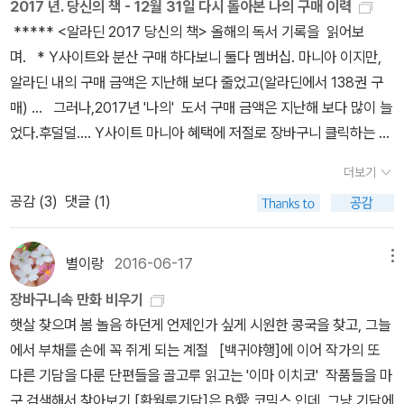
2017 년. 당신의 책 - 12월 31일 다시 돌아본 나의 구매 이력
로 바뀌어서 무지 아쉬웠지만이렇게 책으로 만나니 더 반가운걸요!그
***** <알라딘 2017 당신의 책> 올해의 독서 기록을 읽어보
리고 만화책에 기웃거리다가백귀야행에 꽂혀서 빼들고 왔어요.귀신
며. * Y사이트와 분산 구매 하다보니 둘다 멤버십. 마니아 이지만,
보는 이야기는 물론 귀신나오는 이야기,음양사 이야기등에 관심이 많
알라딘 내의 구매 금액은 지난해 보다 줄었고(알라딘에서 138권 구
은지라재밌게 보고 있는데 이야기가 약간 좀 복잡ㅠㅠ그러는 와중에
매) ... 그러나,2017년 '나의' 도서 구매 금액은 지난해 보다 많이 늘
기다리던 사람이 연락이 와서나와야했어요.만화책 중고가격은 1500
었다.후덜덜.... Y사이트 마니아 혜택에 저절로 장바구니 클릭하는 나
원이었던듯!새책도 아니고 무지 헌책인데 넘 비쌈!아무튼 합정역에서
의 손꾸락 ! 때끼 ! 지난해에는 우리지역 상위 0.4% 였는데, 올해는
약속 잡을땐 알라딘 중고서점이 딱이에요!^^참 어제 서재의 달인에
더보기
1% 라니 그 만큼 알라딘에서의 구매량이 줄었겠지. *올해 내가 가
북플매니아라고 메일이 왔던데올해도 똑같은 머그랑 다이어리 보내
공감 (
3
)
댓글 (1)
장 선호한 작가는 ' 카즈키 미야 ' 되시겠다. ***덧붙임.2018년 1월
주시는건 아니겠죠?암튼 좋으네요!^
2일. 알라딘에서 보낸 메일 <연하장> 을 받았다.12월 통계를 합산해
서 재 집계한 나의 독서 기록을 보란다. 당연히, 추가된 책과 금액이
별이랑
2016-06-17
메뉴
있으니 소소하게 바뀐 부분이 있겠지~오~~~ 사랑한 작가 분이 바
장바구니속 만화 비우기
뀌었다. ' 이와키 히토시 ' 란다. 단지, [히스토리에] 9권을 구매했
햇살 찾으며 봄 놀음 하던게 언제인가 싶게 시원한 콩국을 찾고, 그늘
을 뿐인데? 사실 구매 권수로 따지면, 콜린 매컬로 아닐까 싶다.
에서 부채를 손에 꼭 쥐게 되는 계절 [백귀야행]에 이어 작가의 또
마일리지가 타사이트 보다 적어서 빼놨다가 느즈막히 구매한. [포르
다른 기담을 다룬 단편들을 골고루 읽고는 '이마 이치코' 작품들을 마
투나의 선택]3권. [카이사르의 여자들] 3권 + [카이사르] 3권 +
구 검색해서 찾아보기.[환월루기담]은 B愛 코믹스 인데, 그냥 기담에