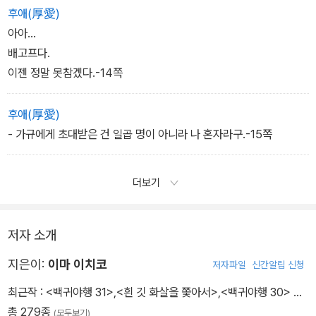
후애(厚愛)
아아...
배고프다.
이젠 정말 못참겠다.-14쪽
후애(厚愛)
- 가규에게 초대받은 건 일곱 명이 아니라 나 혼자라구.-15쪽
더보기
저자 소개
지은이:
이마 이치코
저자파일
신간알림 신청
최근작 :
<백귀야행 31>
,
<흰 깃 화살을 쫓아서>
,
<백귀야행 30>
…
총 279종
(모두보기)