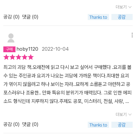
지 못했던 것도 사실이다. 하지만 조금씩 입소문으로 전해진 이 책의
더보기
진가는 지금 이 책을 충분히 '유명세'에 걸맞게 폭발적인 인기를 끌지
공감 (
0
)
댓글 (0)
는 못해도 꾸준한 독자층을 확보하기에 충분하고도 남음이 있었다.
나 역시 처음에 이 책의 유명세에 질려 계속 손에 대는 걸 껄끄러워하
다가 그냥 한 권을 삽시간에 읽은 적이 있다.그때 나는 좀 난해하고,
메뉴
재미없는 이야기라고 생각했었다. 세월이 좀 흘러서도 뒷 권을 보고
hoby1120
2022-10-04
싶은 생각은 없었다. 그러다가 얼마전, 친구가 빌려 온 것을 다시 차근
차근 읽게 되었다. 예전에 이해하지 못했던 내용은 두번째 읽으니 이
최고의 괴담 책.오래전에 읽고 다시 보고 싶어서 구매했다 .요괴를 볼
해할 수 있어서 즐거웠던 것 같다. 그 여세를 몰아 뒷 권도 꾸준히 읽
수 있는 주인공과 요괴가 나오는 괴담에 가까운 책이다.최대한 요괴
었다.이 책은 밑에도 많은 서평이 있고 제목까지도 말 그대로 '백귀야
가 엮이지 않을려고 하나 보이는 자라..묘하게 소름돋고 아련하고 공
행(많은 요괴들이 돌아다니는 밤;)'이니 내용을 소개하려는 것은 아니
포스러우나 조용한.. 만화 특유의 분위기가 매력있다. 그로 인한 에피
다. 이 책을 읽는 방법이라고 할까..약간 그런 것들을 소개하고 싶다.
소드 형식인데 지루하지 않다.주제도 공포, 미스터리, 전설, 사랑, 이
물론 그런 것은 개인차가 있으니 천차만별이긴 하겠지만 친구들을 포
별 등 다양한 얘기가 나와 재밌다.항상 추천하는 책.
함해서 나까지 걸쳐 적용되는 패턴이었으므로 다른 사람들도 어지간
더보기
히 습성이 남들과 다르지 않은 한 먹혀들리라(?) 믿는다..천천히 읽는
공감 (
0
)
댓글 (0)
다. 우선은 이게 좋은 것 같다. 예전에 순식간에 읽었을 때와는 비교도