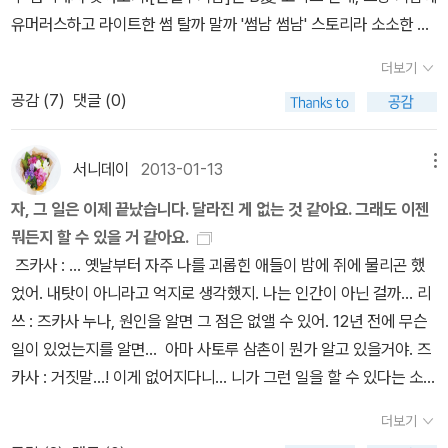
[시월의 말]3 권. 모두 2017년도에 구매했으니... 타사이트 구매도
유머러스하고 라이트한 썸 탈까 말까 '썸남 썸남' 스토리라 소소한 재
있어서 글치 정확히 12권인데 ! 라이트 노벨 [책벌레의 하극상]
미가 있다. 3권까지 읽고 후속권을 기다리다가 그냥 이번에 4권 데
이 빠르니, 늦니 해도 2017년 매달 꾸준히 출간된 덕분에 꼬박 구매
더보기
려오기. 이마 이치코[백귀야행]작가이자 식신을 거느리며 영
하다보니 저절로 선호 작가 등재. *올해 받은 알라딘 굿즈는 9종.
공감 (
7
)
댓글 (0)
적 능력의 소유자 였던 할아버지가 돌아가시고, 이계의 것들이 눈에
1. 은하수를 여행하는~ 북램프 ( 지인이 잘~쓰고 있다 ) + 기사단
보이지만 모른척하면서 살고있는 대학생.음양사나 퇴마사 같은 능력
램프 (은하수를~ 북램프를 사용하는 모습을 보니 유용한 듯 해서 뒤
도, 활약도 못하는 주인공이 각종 기이한 사건에 휘말리기도 하고, 나
서니데이
2013-01-13
메뉴
늦게 나도 챙겼다. 결론, 이거 좋다. 침대 옆에 놓고 잠자기전에 전자
름 해결하면서 벌어지는 요괴도 나오고 귀신도 나오는 재미나는 에피
책 읽을때 옆에 살짝 켜놓는다.) + 월든 램프 (선물로 주려고 뒤늦게
자, 그 일은 이제 끝났습니다. 달라진 게 없는 것 같아요. 그래도 이젠
소드.결정적인 순간에는 할아버지가 남겨준 식신의 도움을 많이 받기
하나 더 챙겼는데.... 터치 불량이다. 안돼서 그냥 자리 차지만 하고있
뭐든지 할 수 있을 거 같아요.
도 하지만. 주변에 특이한 인물들도 많이 등장해서 좋더라. 물론, 권
다....) 덧,월든 아크릴 북램프 하단부에 나사를 돌려서 뜯어봤다. 용
즈카사 : ... 옛날부터 자주 나를 괴롭힌 애들이 밤에 쥐에 물리곤 했
수가 늘어나면서 간혹 스토리가 늘어지고 지루한적도 있긴하지만 대
수철(스프링)이 꼬여 있었다. 고르게 펴서 다시 조립후 터치~ 오~
었어. 내탓이 아니라고 억지로 생각했지. 나는 인간이 아닌 걸까... 리
체로 좋았다~ 윤지운 [파한집] 기
~~ 이제 불빛 조절 다 잘된다. 좋아쓰 !!! 2. 노인과 바다 스티키
쓰 : 즈카사 누나, 원인을 알면 그 점은 없앨 수 있어. 12년 전에 무슨
담. 만화~검이 좋아서 아버지의 뒤를 이어 무인의 길을 걸으나 부초
노트 (내가 자주 쓰는 소모품이라 유용함. 현재 기존 사용중인 물품
일이 있었는지를 알면... 아마 사토루 삼촌이 뭔가 알고 있을거야. 즈
처럼 떠돌다가, 귀를 쫓고 요상한 사연에 휩싸여 요괴나 귀 에게 표적
이 아직 남아있어서 서랍에 고이 보관중) 3. 검은고양이 USB
카사 : 거짓말...! 이게 없어지다니... 니가 그런 일을 할 수 있다는 소리
이되는 알수없는 청년 백언을 만나고,'귀'를 베어내는 검을 받아 세상
(개인적인 자료 보관용으로 현재 사용중) 4. 셜록 분리수
야? 병원에서도 몇 번이나... 정말이니? 어떻게... 외숙모 : 어머 즈카
과 만나는 쓸쓸한 청년 호연.이들의 현실적인 이야가 웃음을 만들고
더보기
거함 (당시에는 필요해서 선택한 굿즈였는데, 펼쳐놓고 보니 자리 차
사...! 리쓰는 팔이 왜 그러니? 즈카사 : 아빠는? 외숙모 : 전화 받고
때론 허무를 동반하며 '이런 기담도 좋지~? ' 라고 유혹한다. 본