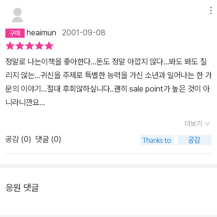
되지 않는 감동이 밀려왔다.. 이 작가는 어딘가 어른들의 취향에 맞는
메뉴
이야기 방식(혹은 그 이야기 자체)을 갖는 경향이 있다.. 자극적인 소
재에 길들여진 사람이 처음 이 책을 보았을때 재미를 느끼기란 힘들
heaimun
2001-09-08
지 않은가 싶다. 천천히, 마음의 여유를 가지고 음미한다면 가슴 속에
서 밀려오는 감동을 충분히 맛볼 수 있으리라 생각하는데..? 그리고,
정말로 나는이책을 좋아한다...돈도 정말 아깝지 않다...봐도 봐도 질
이 책을 발간 될 때마다 한권 두권 읽으신 분은 잘 느끼실 수 없을지도
리지 않는...귀신을 주제로 특별한 능력을 가신 소년과 일어나는 한 가
모르지만. 대부분 만화는 대여점에서 빌려다보는 우리 나라의 실정에
문의 이야기...절대 후회않하싶니다..괜히 sale point가 높은 것이 아
맞게 얘기하자면 이 만화는 한번에 몽땅 빌려보는 것 보다는 한1~3
니라니깐요...
권 정도씩 날마다도 좋고 조금 기간을 두고도 좋고 나누어서 읽는 것
더보기
이 낫다. 이야기는 옴니버스 형식으로 게다가 계속해서 출두하는 요
괴와 한번씩 머리가 복잡해지는 사연 때문에 연속해서 읽다보면 질릴
공감 (
0
)
댓글 (0)
수도 있다. 이야기의 연계성이란 그저 배경만 알면 족한 정도이므로
이어서 보는 것보다 그때 그때의 감동에 충실할 수 있도록 한 번에 너
무 많은 것을 주입시키는 것이 그다지 바람직하지 않다고나 할까.뭐
응원 댓글
여기까지가 어줍짢은(?) advice였으나..아까도 언급했듯이 개인차
는 있는 것이고 다만 어떤 사람들에게는 도움이 되지 않을까 하는 마