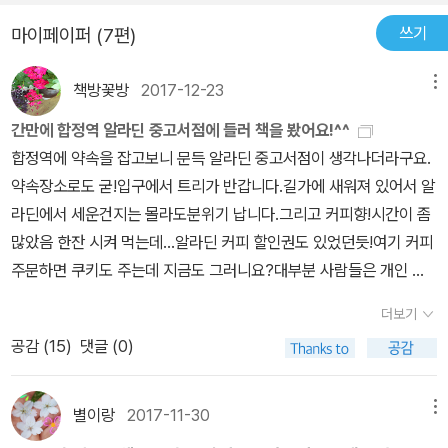
음에 몇 자 적어보았다..적어도 백귀야행은 옴니버스 형식을 띄는 작
쓰기
마이페이퍼 (7편)
품 중에도 각각의 에피소드의 독립성이 높아서 한꺼번에 읽는 것보다
한 두권씩 읽는 것이 나을 것이다, 라는 가설만은 다수의 사람들에게
책방꽃방
2017-12-23
적용되는 이야기가 아닐까 싶다.
메뉴
간만에 합정역 알라딘 중고서점에 들러 책을 봤어요!^^
합정역에 약속을 잡고보니 문득 알라딘 중고서점이 생각나더라구요.
약속장소로도 굳!입구에서 트리가 반갑니다.길가에 새워져 있어서 알
라딘에서 세운건지는 몰라도분위기 납니다.그리고 커피향!시간이 좀
많았음 한잔 시켜 먹는데...알라딘 커피 할인권도 있었던듯!여기 커피
주문하면 쿠키도 주는데 지금도 그러니요?대부분 사람들은 개인 볼
일들을 보러오내요.노트북 하나씩 켜고!창가 자리가 이뻐서 앉아서
더보기
뭘해도 좋음!알라딘 중고서점엔 없는게 없어요.중고 씨디에 디비디!
공감 (
15
)
댓글 (0)
만화책에 일반서적에 굳즈등등!저는 궁금했던 책 꺼내다가 봅니다.역
시 누군가를 기다릴땐 그림에세이가 최고!꼬닐리오의 그래도 너를 사
랑한단다!중고임에도 가격이 무려 4000원을 넘네요.그림이 주는 위
별이랑
2017-11-30
메뉴
로와 행복!한때 네이버 스티커로 애용했던 꼬닐리의 그림!그게 유료