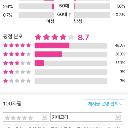
50대
1.0%
2.6%
60대
0.3%
0.7%
여성
남성
8.7
평점 분포
48.3%
38.3%
13.3%
0%
0%
100자평
게시물 운영 원칙
카테고리