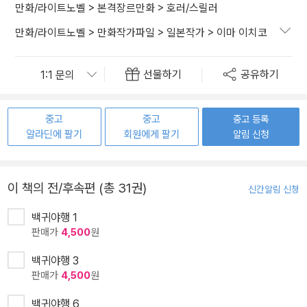
만화/라이트노벨
>
본격장르만화
>
호러/스릴러
만화/라이트노벨
>
만화작가파일
>
일본작가
>
이마 이치코
선물하기
공유하기
중고
중고
중고 등록
알라딘에 팔기
회원에게 팔기
알림 신청
이 책의 전/후속편 (총 31권)
신간알림 신청
백귀야행 1
판매가
4,500
원
백귀야행 3
판매가
4,500
원
백귀야행 6