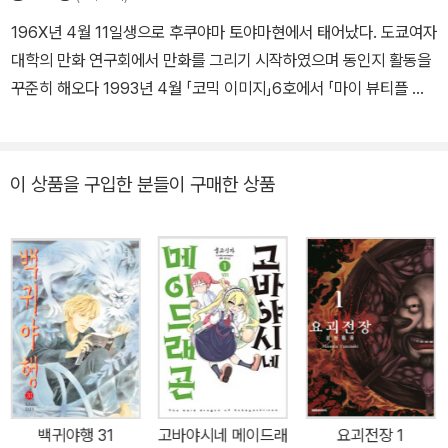
196X년 4월 11일생으로 후쿠야마 토야마현에서 태어났다. 도쿄여자
대학의 만화 연구회에서 만화를 그리기 시작하였으며 동인지 활동을
꾸준히 해오다 1993년 4월 「코믹 이미지」6호에서 「마이 뷰티플 그
린 팰리스」라는 작품으로 상업지에 첫 데뷔를 했다. 이후 아사히 소노
라마(朝日ソノラマ)의 격월간지「네무키」에서 여러 단편과 「백귀야
행(百鬼夜行秒)」을 연재했다. 그녀의 대표작으로 꼽을 수 있는 「백
이 상품을 구입한 분들이 구매한 상품
귀야행」은 작가 특유의 잔잔함과 독특한 스토리텔링이 빛을 발해 수
많은 팬들을 끌어들였고, 메이저 작가로서의 입지를 확실히 다져주었
다. 필명인 ‘이마 이치코’는 동인지 활동 시절부터 사용하던 것으로,
‘가장 잘 나가는 작가’라는 뜻을 가지고 있다.
백귀야행 31
고바야시네 메이드래
요괴전장 1