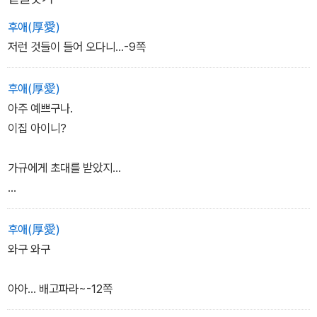
다. 요괴들은 물건에 깃들기도 하고, 사람의 몸에 들어가기도 하며, 헛
것을 만들어 내기도 한다. 요컨대 인간의 욕망과 집착 그리고 원한이
후애(厚愛)
있는 곳이라면 요괴들은 출몰한다. 눈치빠른 독자들은 벌써 알아차렸
저런 것들이 들어 오다니...-9쪽
겠지만, 그러니까 이 만화는 일종의 퇴마사 이야기인 것이다. 하지만
이 만화에서 요괴들은 무찔러야 할 절대 악이 아니다. 그것들은 비록
후애(厚愛)
죽음의 세계에 속해 있지만, 존중해주어야 할 존재들이고 또한 삶의
아주 예쁘구나.
연장선에 있다. 따라서 주인공 소년의 임무는 단지 으랏차차! 하고 악
이집 아이니?
령을 무찌르는 것이 아니라, 그들의 한 맺힌 사연을 듣고 이생에서 맺
힌 원한과 집착을 살풀이를 해줌으로써 요괴와 인간 모두를 해방시키
가규에게 초대를 받았지...
는 일인 것이다. 이 만화속엔 일본 고유의 토속적인 소재가 주로 등장
한다. 그러나 과거와 현재를 뒤섞은 듯한 시간개념이나 꿈과 현실, 죽
또 부엌에서 뭐라도 찾아봐야겠군...-10쪽
은 자와 산 자를 혼재시키는 구성들이 마치 남미의 환상문학을 읽는
후애(厚愛)
듯한 매력을 던져 준다. 간간히 유머스러운 장면도 삽입되어 다층적
와구 와구
인 쾌락을 제공한다. 무더위에 읽고 있노라면, 등줄기가 서늘해진다.
- 조혜련 (2000-04-25)
아아... 배고파라~-12쪽