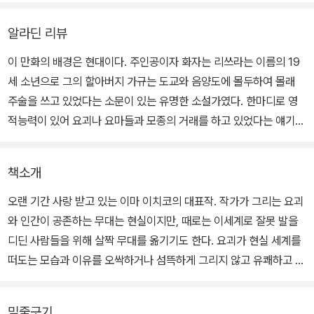
알라딘 리뷰
이 만화의 배경은 현대이다. 주인공이자 화자는 리쓰라는 이름의 19
세 소년으로 그의 할아버지 가규는 도교와 음양도에 몰두하여 몰래
주술을 쓰고 있었다는 소문이 있는 유명한 소설가였다. 한마디로 영
적능력이 있어 요괴나 요마들과 모종의 거래를 하고 있었다는 얘기이
다. 이러한 할아버지의 능력을 이어받아 리쓰는 어릴 적부터 눈에 요
괴나 요마들을 볼 수 있고 영감이 뛰어난 독특한 아이로 성장한다. 이
책소개
밖에도 이 집안에는 괴이한 집안 내력이 있다. 리쓰가 4세때, 아버지
가 심장마비로 사망하는데 할아버지는 요괴 중의 요괴인 아오아라시
오랜 기간 사랑 받고 있는 이마 이치코의 대표작. 작가가 그리는 요괴
와 거래하여 아들의 몸을 그에게 주는 대신 손자인 리쓰를 평생 돌봐
와 인간이 공존하는 무대는 현실이지만, 때로는 이세계로 잘못 발을
줄 것을 부탁한다. 그 결과 죽은 아버지는 사흘만에 되살아난다. 물론
디딘 사람들을 위해 살짝 무대를 옮기기도 한다. 요괴가 현실 세계를
그대로인 것은 육체뿐이고 영혼은 요괴인 아오아라시의 것이다. 그리
떠도는 모습과 이유를 오싹하거나 섬뜩하게 그리지 않고 유쾌하고 평
하여 수호신인 요괴 아버지와 영적능력이 있는 아들 사이의 기묘한
범하게 그리 내며 십 년 이상의 연재기간을 거쳐 100화 이상의 에피
공생관계가 시작된다. 소년 리쓰의 눈에는 사방에 요괴들이 들끓는
소드를 누적하며 변함없는 인기를 누리고 있다.
밑줄긋기