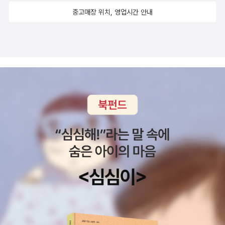
온천 여행을 하고 돌아온 날이었는데, 사촌언니는 외출하고엄마와 나
도이다.일본의 질질 끄는 만화 스타일 대로라면, 완결 되기전에 기다
말이 나왔을 때다. “우리가 죽은 이를 그리워하듯 죽은 이들도 우리를
서 돌이킬 수는 없다는 것을 알지만 그래도 받아들이기 힘들었던 어
는 '이 카드입니까'와 '별빛속에'만 내 수중에 없다. 럴수 럴수 이럴수
중고매장 위치, 영업시간 안내
는 옷 방에서 짐을 풀고 있던 중이었다. 나는 처음엔 엄마가 투덜 투덜
리다가 내가 먼저 지쳐버릴 만화? 그래서 한명의 만화광은 고민한
그리워하는구나...” 사람이 사람이기에 남긴 정, 미련, 여한, 그런 것이
떤 부분에 대해서 스스로 납득하는 과정일 거라고 생각이 들었다. 어
가.'몬스터'도 좋았지만소장베스트는 역시 '마스터 키튼'. 애엄마가 되
하는 것을 무성의하게 흘려듣고 있었는데 그러다 어느 순간 문득 엄
다. 계속 구매해 볼것인가.... 이쯤에서 미련을 털어 버릴것인
백귀가 되고, 산 사람 마음의 빈틈을 파고든다. 귀신을 저세상으로 편
린 나이에 아버지를 잃고 얼마 뒤 할아버지까지 세상을 떠난 이후, 마
니 선호도와 소장가치가 차이가 나게 된다. 신일숙 작가의 '아르미안
마의 말이 귀에 쏘옥 들어왔다.'시계 소리가 어디서 이렇게 나는지 모
가.... 라이트 노벨 - <책벌레의 하극상> <소드아트온라인>
안히 보내기 위해(성불하도록 하기 위해) 필요한 것은 귀신의 이야기
음에 담았던 말을 담담히 말할 수 있게 된 것을 보면서, 즈카사가 요괴
의 네 딸들'과 황미나 작가의 '불새의 늪'도 호시탐탐 소장을 노리는
르겠네. 이 방은 시계도 없는 것 같은데.'그랬다. 옷 방은 말 그대로 옷
그리고,국내 출간 중단 되었던 글이 출간은 아니고, 웹소설에서 연
를 연민으로 들어주는 것, 그 다음에는 단호하게 끊는 것이다. 가끔 주
로부터 자유로워졌듯, 리쓰도 마음의 상처를 덮어두고 살아갈 수 있
책이었는데, 페이퍼 쓰다 말고 '불새의 늪'을 질렀다. 중고샵은 정말
과 가방, 신발이나 옷장만 있을 뿐 시계라고는 작은 탁상 시계 하나 없
재중 이라는 사실 ![사신공주의 재혼] 8권 까지 출간. 중간에 조만간
인공인 리쓰의 할아버지, 이이지마 료의 젊은 시절 이야기가 나오는
을 것처럼 느껴졌다. 그런 환상의 대화로부터 리쓰를 현실로 되돌려
카드에 내려진 저주다. -.-;;마지막으로 추억의 만화.'베르사이유의 장
었고 엄마와 나는 손목 시계도 차고 있지 않았다. 말 그대로 '시계'과
완결되겠지 예상하며 구매하기 시작했는데, 딱 8권에서 끊겨서 짜증
데, 그 이야기들이 특히 좋다. 사랑하는 사람을 하나둘 떠나보내는 쓸
놓는 것은 아버지역할을 맡은 아오아라시였다.할머니 : ... 이건 기적
미'는 나를 만화계에 입문시킨 작품이다. 입양 보냈다가 도로 사고 수
관련된 것은 아무 것도 없었다. 그런데도 너무나 크고 뚜렷하게 들리
났던 글인데....http://nstore.naver.com/novel/detail.nhn?pro
쓸함과 아픔, 그리고 “이 집 식구들을 위해서 살겠다”고 결심하는 애
이야.할머니도 참...할머니 : 어쨌든 잘 된 일이야. 너무 떠들지 말아야
장되었다가 도로 사고 방출했다가 도로 사고. 결코 떠나보낼 수 없는
는 커다란 시계의 초침 소리. 왜 있지 않은가. 벽에 거는 커다란 벽시
ductNo=2917968 현재 연재 올라와있다.박스에 담아서 조용히
처로움이 저릿하게 느껴진다. 그리고 리쓰의 할머니가 되는 야에코랑
해. 또 예전처럼 이번에는 점을 없애 달라고 벌떼같이 몰려들테니까.
첫사랑인 거다.'유리가면'과 '캔디'는 가장 최근에 방출한 책이다. 아무
계. 딱 그 소리였다.이상한 한편 신기했던 엄마와 나는(엄마 역시 살
옮겨놨던 종이책을 다시 찾아봐야지~ 올해도 재미있는 글. 짜증
만나는 부분! 사랑스러워라. 앞으로 작가가 료와 야에코가 결혼에 이
즈카사 : 아. 나 이제 머리를 묶을 수 있겠구나...즈카사 : ... 별로 안 어
리 그리운 추억이라고 해도 그 부피는 용서가 안 된다.'아기와 나'와
면서 그런 경험이 한 번도 없었다고 했다) 옷 방을 샅샅이 뒤졌지만,
나는 글. 던져 버리고 싶었던 글. 유익한 글. 감동적인 글 들로 행
르는 과정을 세세히 보여주면 좋겠다. ^ㅂ^(역시 난 로맨스를 좋아
울리네.할머니, 어머니 : 너무 길어서 그래 즈카사야. 앞머리도 무겁
'닥터 스쿠르'는 분명 소장하고 있는 만화이긴 한데, 어디있는지 도무
심지어 옷장 위까지 털었다,결국 시계는 발견하지 못했다.물론우리가
복 지수 팍팍 오르고 감정이 들쑥날쑥 했던 날들이 많았구나. 알라
해.)빌린 책을 돌려주고는, 앞부분이 다 기억나지 않아 궁금한 것이
고, 복장도...즈카사: 그렇네요, 이젠 뭐든지 할 수 있어...뭐든지 입을
지 찾을 수 없는 만화이다. 아무래도 소설책 무더기에 섞인 듯.나는 비
소리의 진원지를 찾는 그 와중에도 초침소리는 계속해서 들렸다. 시
딘 덕분에 다시한번 2017년 나의 책 들을 점검해보는 시간이였다.
있어 1~4권을 다시 빌려왔다. 앞부분은 분명 좀더 공포 괴기스럽긴
수 있어요. 이마 이치코, <백귀야행 1>, 시공사(한국어판), 1999제1
빔툰과 함께 결혼하고 아이를 낳고 학부모가 되었다. 만화책 중 유일
계도 못 찾고 소리의 진원지를 찾는 것도 실패한 우리는 나중엔 포기
땡큐~ 알라딘 !
하다. 내친김에 작가 이마 이치코(Ichiko IMA)의 다른 작품도 같이
화 어둠속에서 부르는 소리 중에서 리쓰의 도움을 받아 마침내 요괴
하게 당당히 책꽂이에 꽂혀 있다.고우영작가의 삼국지, 수호지, 일지
하고 산책을 나갔는데, 놀랍게도 산책에서 돌아왔을 때 시계 소리는
잔뜩 빌려 왔다. “어른의 문제”는 전에 보았고, 나머지 이 친구가 가지
로부터 자유로워진 즈카사. 점이 없어져 좋긴 한데, 그 순간의 기쁨이
매, 초한지 등은 오빠가 몰래 사모은 책이었다. 큰오빠가 고등학교 때
더 이상 들리지 않았다.이후 사촌언니를 비롯 다른 사람들에게 그 얘
고 있는 것 모두. ^^ 언제나 다 볼지. (그런데 일본의 전통 예절일까?
지나고 나니, 달라진 것이 별로 없는 것 같다. 점을 제외하고는 달라진
성적이 왕창 떨어지자 어머니 손에 의해 갈기갈기 찢겨져 버렸다. 그