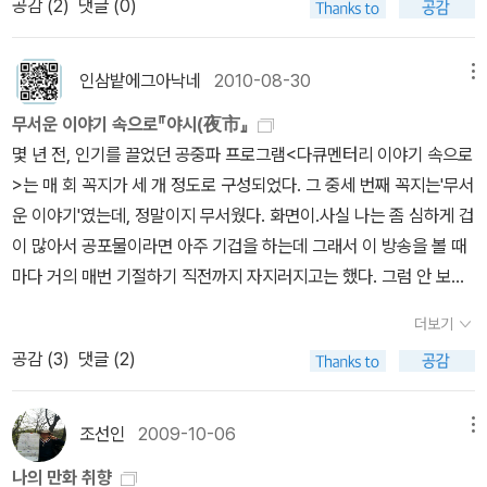
공감 (
2
)
댓글 (0)
지를 많이해서 제자리를 못찾고 있는 중이다. 조금더 고민 해본후 제
서 회사 조퇴하고 와 계셔. 즈카사 : 아빠! 리쓰 : 사토루 삼촌, 오래간
문을 다 읽은후 작가 후기 짤방을 읽으면서 또 하나의 웃음도 갖고, 관
자리를 찾아줘야 되는데... 막상 구매후 여러모로 비교해보니 얇아서
만이에요. 외삼촌 : ... 어떻게 된 거냐. 그 상처는?! 몰랐었어. 삼촌에
련 에피소드에 관한 추가 정보를 얻어가는 재미도 쏠쏠하다~ 읽다보
실망스럽기도 하고, 꼭 필요한 아이템은 아니였던듯. ) 5~6. 카이사
게도 조금 영력이 있다. 외삼촌 : 무슨 일이 있었니? 리쓰 : 역시 무슨
인삼밭에그아낙네
2010-08-30
메뉴
면 어느새 백언이, 호연이 스스로를 돌아보듯 나의 자취를 더듬기도
르 책갈피, 기념주화 (계속 안받다가 뒤늦게 다른분 자랑글에 급 부러
일인가 있었군요. 즈카사 : 아빠?! 리쓰 : 삼촌, 12년 전에 즈카사 누나
하고... 몰입해서 읽은 만화. '그 원망을. 비통함을 당신이 감히 헤아
무서운 이야기 속으로『야시(夜市』
워서... 그러나 여전히 필요 유무가 아리송~) - 아, Y사이트에서도
에게 뭘 했죠? 외삼촌 : 내가 그런 곳에 가지 않았다면... (중략) 리쓰
릴 수 있다고 생각하셨습니까? ''타인을 이해한다고 생각하지 마십시
몇 년 전, 인기를 끌었던 공중파 프로그램<다큐멘터리 이야기 속으로
빼먹었던 시리즈 구매하면서 기념주화 받았구나.... 기념주화 2개네.
: 그 장소로 안내해 주시겠어요? (중략) 외삼촌 : ... 오기 싫은 곳이었
오 ''오만입니다' '어설프게 아는 것은아예 모르는 것과 다를 바 없지
>는 매 회 꼭지가 세 개 정도로 구성되었다. 그 중세 번째 꼭지는'무서
7. 비밀의 정원 도시락 통 (도시락 통으로도, 반찬 통으로도 전혀 쓸
다. 몇 번이나 꿈 속에서 보았었지. 리쓰 : (나무 뒤에서 보고 있군...
요''결국, 당신은 아무것도 모르십니다'------파한집 2권 중에서 ----
운 이야기'였는데, 정말이지 무서웠다. 화면이.사실 나는 좀 심하게 겁
모가 없다. 잡템 보관용으로 사용할 예정. 현재는 그냥 자리 차지만
저기 에서도) 외삼촌 : 두번 다시 가까이 오지 않겠다고 생각하고 있
-
이 많아서 공포물이라면 아주 기겁을 하는데 그래서 이 방송을 볼 때
하는중) 8. 고전부 반팔 티셔츠. ( 고전부 표지가 프린트 되어있는
었어... 리쓰 : (저기에도... 빨리 이곳에서 나가고 싶다.) 외삼촌 : 저곳
마다 거의 매번 기절하기 직전까지 자지러지고는 했다. 그럼 안 보면
데, 여름이 다 지난 늦여름 받은거라 착용도 안해봤고~ 내가 도대체
이야. '내 아이를 데리러 왔다' 이것은... 돌의 알인가. 하나만 깨져있
되지 않느냐, 싶겠지만 그게 또 그렇다. 무서운 건 무서운 거고, 궁금
왜 이걸 구매했지 싶다. 그냥 막 입을 티셔츠 3,000원에 구매했다
네. 리쓰 : 아마도 즈카사 누나는 놀다가 이것을 깨버렸고 그때 안에
더보기
한 건 궁금한 거다. 그러니까 이야기는 궁금하고, 툭하면 시꺼매지는
생각하며 입기에는 조금 아깝고... 그렇다고 그냥 보관하자니 뻘짓한
있던 것이 즈카사 누나에게 씌워서... 리쓰 : 할아버지에게 말을 하
공감 (
3
)
댓글 (2)
화면은 무섭고, 인 것.그리하여 매주 자학하는 심정으로 TV 앞에 앉
것 같고... ) 9. 데미안 도자기 식판. + 앨리스 도자기 식판.손목 염
지 않았나요? 왜 의논하지 않았었죠? 삼촌? 외삼촌: ... 리쓰. 미안
곤 했는데, 우스운 건 같은 공포물이라도 텍스트엔 그다지 공포를 느
증 때문에 올 12월도 어김없이 치료 받으러 다니는데, 이 무거운 도자
하다... 용서해다오. 12년전 네 아버지가 그렇게 된 것은 내 탓이었
끼지 않는다는거다.그러고보면 내가 공포를 느끼는 감각은 이미지와
기 식판이라니...하..... 못참고 데려왔다. 맥주 마실때 마른 안주용
조선인
2009-10-06
메뉴
다... (중략) 아오아라시 : ... 삼촌은 숨겼던 사실을 이야기해 주던
시각적인 것에 국한되는 건가 싶기도 하고. 일례로 리처드 매드슨의
으로. 그래도 지난해와 비교하면 아주 많이 참았던듯 하다. 참고...
가? 리쓰 : ... 아버지는 할아버지의 의식의 신 때문에 돌아가셨어. 알
나의 만화 취향