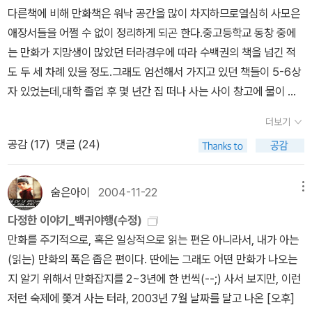
『나는 전설이다』는 읽을 때 책 표지에 덮개를 씌우고서야 읽을 수 있
또 참고.....휴우~ * 올해 구매한 책중 소수만 구매한 도서대부분 만
고 있었나? 아오아라시: 나는 언제나 가규의 곁에 있었지. (중략) 이
다른책에 비해 만화책은 워낙 공간을 많이 차지하므로열심히 사모은
었던 것처럼. 각설하고,쓰네카와 고타로의 『야시(夜市)』는 한 마디
화책. 내가 독취 였나? 다카하시 루미코의 <인어 시리즈>, 그리고
마 이치코, <백귀야행 1>, 시공사(한국어판), 1999,제1화 어둠속에
애장서들을 어쩔 수 없이 정리하게 되곤 한다.중고등학교 동창 중에
로 설명하면 일본 만화 『백귀야행(Ichiko Ima)』류의 소설판이다.일
다른 작가들의 단편 몇권.내가 선호하는 모 작가의 로맨스 소설 현대
서 부르는 소리 중에서 이이지마 리쓰의 사촌 누이 즈카사에게는 감
는 만화가 지망생이 많았던 터라경우에 따라 수백권의 책을 넘긴 적
본에서 건너온 판타지 호러?, 환상 호러? 혹은 괴기 호러?...뭐라 부
물... 음 좋은 리뷰는 많이 못 읽었으나, 읽어보고 판단하련다~ 라면
추고 싶은 비밀이 있었다. 어릴 때부터 있었던 등의 반점이 성장하면
도 두 세 차례 있을 정도.그래도 엄선해서 가지고 있던 책들이 5-6상
르든 그 쪽 장르의 만화책중내가가장 좋아하는 작품은 단연 『백귀야
서 구매한 글인데, 소수 구매였구나.좀 유명한 작가의 수필. 수두룩
서 점점 커져서 흉하게 자랐던 것. 옷과 머리로 감추고 있으나, 마음도
자 있었는데,대학 졸업 후 몇 년간 집 떠나 사는 사이 창고에 물이 드
행』과 국내에 영화로도 개봉된『음양사』다. 『백귀야행』은 6, 7편서부
한 개정판중 아주 오래전에 출간된 수필 중고책 한권. 그렇겠지~
음울하고 언제나 눈앞의 상황을 보다 비관적으로 생각하는 사람이 되
는 바람에상자째 엿장수에게 넘겼다.다시 사모은 책 역시 결혼 후 가
터 다소 지루하고 긴장이 떨어지는 감이 있어 그 뒤로 열심히 챙겨보
대부분 새로나오는 개정판을 구매하지~ 이렇게 뒤늦게 글을 보충하
더보기
어 있었다. 할아버지가 살던 본가에 돌아와 만난 사촌 리쓰는 즈카사
장 먼저 정리 대상이되었고,이 과정에 판타지며, 무협지까지 싸그리
지 않지만 1~5권은 무엇 하나 버릴 것이 없이 에피소드가좋다. 『음양
고, 수정하다 보면 간혹, 삼천포로 빠지기도 한다. 지금 그렇다. 에피
공감 (
17
)
댓글 (24)
의 점이 단순한 흉터같은 것이 아니라 요괴와 관련이 있다는 것을 알
도맷금 처리된 아픈 기억. ㅠ.ㅠ문제는 알라딘 중고샵이 생긴 다음 도
사』는 서울문화사에서 정식 판권을가지고 출간하는가 싶더니 어느새
소드 중에 원숭이의 뼈에 물고기를 결합시켜 묘한 생명체를 반혼술로
게 되고, 외삼촌에게서 이 일이 아버지의 죽음과도 연관이 있다는 것
로 야금야금 사들이고 있다는 건데,옆지기는 책장 위에 쌓이고 있는
절판되어 버렸는데게으름을 피우다가 뒤늦게그 사실을 알고 땅을 쳤
살려내고 상술에 이용해 먹는 장면이 있었는데.... 나는 좀 섬짓했던
을 알게 된다. 리쓰의 아버지는 오래전에 갑자기 죽었다 살아나면서
만화책들을 아직까지는 못 본 척 해주고 있으나,내년 봄에 이사하게
숨은아이
2004-11-22
메뉴
다. 결국 아쉬운대로 중고 시장에서 다른 출판사 것으로구했는데여러
장면이였다. 12월 개봉하는 영화중에 [위대한 쇼맨 (The Greatest
이전의 인격이 바뀌어버린 상태로 알려져 있으나, 실은 이미 죽고 아
되면 아마 또 한 번 전쟁을 치르게 될 듯 하다.우선 장르를 보면.코믹
모로 썩 마음에 들지는 않는다. (아무래도 서울문화사판으로 다시찾
Showman)]휴잭맨 주연 영화라 나름 관심을 가졌는데, '바넘'이라
다정한 이야기_백귀야행(수정)
오아라시 라는 요괴가 대신해왔던 것. 여기까지가 위의 이야기가 나
한 순정학원물을 좋아하는 편인데, 읽다 보면 중고생 시절에 왜 이리
아봐야 할 것 같다)일본은 섬기는 신(神)도 많고 그래서 귀신도 많고,
는 실존 인물의 실화를 바탕으로 한 영화란다. 그래서 검색좀 해봤
만화를 주기적으로, 혹은 일상적으로 읽는 편은 아니라서, 내가 아는
오게 된 일들의 요약. 즈카사가 집에 찾아온 이후, 생기는 이상한 일
심심하게 살았나 무지하게 후회된다. 그래서일까? 학원물은 좀처럼
그에 따른 민간 설화나 괴담도 정말 많은 나라다. TV에선 귀신 체험
다. '지상 최대의 쇼(The Greatest Show on Earth)'를 창단한후,
(읽는) 만화의 폭은 좁은 편이다. 딴에는 그래도 어떤 만화가 나오는
들과, 전후사정을 알게 된 리쓰는 즈카사의 몸에 붙어사는 요괴를 제
소장하지 않게 되는데, 가장 최근에 사들인 건 그 남자 그 여자의 사
과 관련된 프로그램이 끊임없이 방영되고 수많은 제보들이 매주 TV
대중의 시선을 끌기 위해 온갖 짓거리를 다 벌인 내가 보기에 절대 사
지 알기 위해서 만화잡지를 2~3년에 한 번씩(--;) 사서 보지만, 이런
집으로 돌려놓으려 한다. 그러나 요괴가 넘치는 잡목림은 바로 집 앞
정. 오해를 사는 제목이라 그런지 요새는 그 남자! 그 여자!라는 제목
에서 재연된다. TV에서뿐만이 아니다. 주변 사람에게서도 귀신을 봤
기꾼. 아동.동물 학대범.사이코 '바넘' 놈 이야기 이다... 검색후, 영
저런 숙제에 쫓겨 사는 터라, 2003년 7월 날짜를 달고 나온 [오후]
에 있는데도 두렵고 알 수 없는 곳이었다. 리쓰가 요괴의 아이를 되돌
으로 나온다. 남자주인공의 어두운 이중인격이 참 마음에 든다. 음악