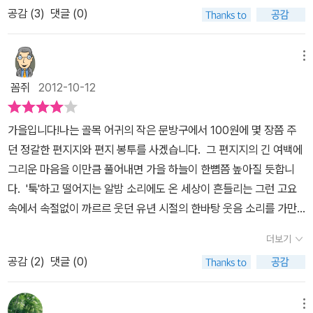
있다. 보라색 펜으로 시를 옮겨적던 그 베레모 쓴 여고생과 팍팍한 현
공감 (
3
)
댓글 (0)
로 작은 사람들, 지는 해의 빛은 한없이 부드럽고 넓게 펼쳐진 하늘엔
실에 묻어버린 감성을 한때는 지녔던 문학소녀, 이제는 모두 사라졌
시인들의 별자리가 선명하다. 별을 보고 예수를 찾아갔던 동방박사들
지만 아직도 헤어지지 못하는 인연의 끈처럼 활자 주변을 맴돌고 글
처럼 시인들도 독자들에게 삶의 궁극으로 이르는 길을 보여주겠다는
메뉴
나부랭이를 쓰고 있는 '우리가 사랑에 빠졌을 때'는 언제였을까. 시
뜻인가?실제로 이 책은 2006년 <사랑은 다 그렇다>로 나왔다가 제
집 같은 모양을 한 <우리가 사랑에 빠졌을 때>는 정호승, 안도현, 장
꼼쥐
2012-10-12
목과 구성을 바꾸어 나온 책이라는 것을 먼저 알려주어야겠다. 다른
석남 시인과 평론가 하응백의 연애담이다. 삶을 사는 일, 시를 쓰는 일
책인줄 알고 새로 샀다가 낭패당하는 일 없으시도록! 이 책은 세 명의
이 연애와 같다는 공식을 두었을 때 말이다. 나는 이 공식에 동의하는
가을입니다!나는 골목 어귀의 작은 문방구에서 100원에 몇 장쯤 주
시인과 한 명의 평론가가 쓴 산문집이다. 자신들의 삶에 길이길이 영
사람이고. 이들 4명이 어떠한 시와 조응하게 되는 삶의 순간들이
던 정갈한 편지지와 편지 봉투를 사겠습니다. 그 편지지의 긴 여백에
향을 미치고 있는 시들을 끌어올려 그들만의 고유한 잔에 담아 우리
란 명멸하는 별빛이라기보다 백일몽처럼 떠있는 새파란 하늘의 하얀
그리운 마음을 이만큼 풀어내면 가을 하늘이 한뼘쯤 높아질 듯합니
에게 들이밀고 있다. 할 말 시원하게 할 수 있는 산문을 통하여 자신의
낮달 같은 것이다. 부끄러운 듯 모습을 다 드러내지 않고 상현달 조각
다. '툭'하고 떨어지는 알밤 소리에도 온 세상이 흔들리는 그런 고요
담백함과 화려함을 동시에 뽐내기도 한다. 정호승- 기다린다는 것은
으로 창백한 뺨 한 쪽을 내보이던 낮달. 나는 어느 포구에서 나를 내려
속에서 속절없이 까르르 웃던 유년 시절의 한바탕 웃음 소리를 가만
오지 않는단 것을.. 안도현의 <고래를 기다리며>는 정호승 시인에게
다 보고 있던 그 낮달의 한 쪽 눈이 감길 때까지 내 마음처럼 희뿌옇던
히 듣고 있노라면 낙엽 타는 내음이 온 몸 구석구석 배일 듯합니다.
젊은 시절 품었던'바다를 바라보며 국어를 가르치는 고래 같은 인
더보기
낮달을 뚫어져라 올려다 본 적이 있다. 순간은 내가 미처 잡지도 못하
서늘한 밤이 오면 싱거운 사랑 얘기에도 찝찌름한 눈물을 한 종지쯤
간’에의 소망을 떠올리게 한다. 무엇을 기다리는 일이란 오래 지속되
는 새 조롱하듯 달아나는데, 무수한 이야기들은 먼지 되어 날아가는
공감 (
2
)
댓글 (0)
흘릴 듯하고, 연애편지 한켠에 즐겨 쓰던 사랑시 한 소절을 나즉나즉
면 본질을 망각하고 기다림을 상상으로 채우게 되지 않는가.오지 않
데... 어쩌면 시 소개서 같기도 한 이 책의 미덕은 4인의 시인이 소박
읊어봅니다. 매년 가을이면 꼭 그래야 할 것만 같은 그런 예감이 들곤
아도 기다리는 일, 그것에서 시인은 자유와 민주를 꿈꾸기도 했다. 우
하고 맛깔나게 풀어놓은 결정적 순간들에 대한 이야기와 아픈 현실의
한다. 그리운 사람에게 꼭꼭 눌러 쓴 손편지를 서너 통쯤 부쳐야 할
메뉴
리의 삶이란 결국 무엇을 기다려야하는가에 대한 끈질긴 물음이며 그