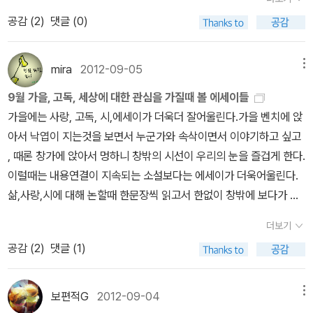
다. <카페도쿄>를 읽었을 때의 인상은 이렇게 소소한 아름다움을 아
른 이름인지도 모른다. 그것을 일러 '꽃피는 절망'이라고 부를 수 있을
>, J.M.배리의 <피터팬>, F.스콧 피츠제럴드의 <위대한 개츠비>, 어
공감 (
2
)
댓글 (0)
는 작가라면 어느 가게를 소개하더라도 다 믿음이 가는구나 하는 느
지. 오규원 시인의 <분식집에서>에는 맨 끝에만 마침표가 찍혀있다.
니스트 헤밍웨이의 <노인과 바다>, 보리스 파스테르나크의 <닥터 지
낌이었다. 이 중 어디라도 찾아가서 느긋한 시간도 누리고 도시의 풍
이상한 것은 그렇다면 왜 다른 마침 부분에는 그 점을 찍지 않고 맨 끝
바고>를 소개한다.<유아/어린이/가정/실용 분야> '고흥아줌마'님의
경과 커피의 맛까지 감상해 보리라 했던 인상깊은 책이었다. 4년 만
mira
2012-09-05
메뉴
에만 찍은 것인가. 나는 절망이라는 단어에 혐의를 둔다. 그것은 내 착
리뷰 (우리 부모도 아이들도 동시에 접수해 버리는 백희나의 힘..)어
에 내놓은 신작에서는 동경에서 만난 사람들의 이야기가 듬뿍 담겨
각일 수 있지만 미안하게도 즐겁다. 왜 미안한가. 절망에게 즐겁다고
릴적 기억 속에 자리하고 있던 오래된 목욕탕의 모습도 반가웠지만
9월 가을, 고독, 세상에 대한 관심을 가질때 볼 에세이들
있어 눈길을 끈다. 카페에서 만난, 맛있는 음식을 먹으면서 나눈 이야
해서다.'나'는 계단 위에 오래 앉아 있는 사람이다. 그는 내려가는 것
지금의 아이들에겐 생소한 우리의 옛 목욕탕을 아이들에게 대단한 영
가을에는 사랑, 고독, 시,에세이가 더욱더 잘어울린다.가을 벤치에 앉
기들이 어떤 향기를 품고 동경을 말할지 임윤정의 동경이야기가 문
이 희망인데 무엇이 내려가지 못하게 하는 것일까. 그것은 내가 보기
향력이 가진 백희나님이 재미난 선녀님과 잘 버물려 소개를 해 주고
아서 낙엽이 지는것을 보면서 누군가와 속삭이면서 이야기하고 싶고
득 궁금해진다. 시인은 어쩌다 시인이 되었을까? 훌륭한 시
에 계단 그 자체다. 그 위태로움. 계단은 상징적이든 지시적이든 오르
있어 정말 고마웠던 책이다..이렇게 우리 부모들에겐 어릴적 내 모습
, 때론 창가에 앉아서 멍하니 창밖의 시선이 우리의 눈을 즐겁게 한다.
를 만나게 될 때마다 떠오르는 건, 이들이 어쩌다 시인이 되어서 이리
내리는 인간의 편리의 산물인데 한 번 오르기 시작하면 목적한 바까
을 보는 것 같고 반가웠고 반면에 우리 아이들에겐 접해 보지 못한 특
이럴때는 내용연결이 지속되는 소설보다는 에세이가 더욱어울린다.
아름다운 말을 쓰게 되었나 하는 생각이 들었다. 예술가의 숙명같은
지 끝까지 올라야 하는 것이다.그런데 '나'는 지금 끝까지 올라가지 못
이하고 재미있는 목욕탕을 보면서 재미있는 상상의 세계를 펼칠수 있
삶,사랑,시에 대해 논할때 한문장씩 읽고서 한없이 창밖에 보다가 다
것을 생각해보게 되는 것이다. 그것은 아마도 시를 깊이 사랑하기 때
하고, 아니 끝까지 올라가는 것을 포기하고 차라리 내려가는 것이 희
게 한다는 점에서 박수를 보내고 싶다. '파란하늘'님의 리뷰 (정확한
시 고개를 숙여도 책속의 문장들이 이해가 되므로 ...... 1. 우리가 사
문이라고밖에 말하지 않을 수 없을 텐데, 여기 정호승, 안도현, 장석
더보기
망이다. '나'의 삶은 계단 위에(이 계단은 급경사의 계단이다!) 오래 앉
역사적 고증으로 아이들 교육에 도움이 되는 책)그 시대에 있음직한
랑에 빠졌을때 세명의 시인과 한명의 평론가 가 시에 대한 사랑을 이
남, 하응백 네명이 말하는 시 이야기가 있다. 시를 깊게 사랑하게된 찰
공감 (
2
)
댓글 (1)
아 머물고 있는 위태로운 삶이다. 삶이 힘에 겨우면 가벼워져야 한다.
일들을 각종 문헌을 통해서 현대적 언어로 재구성하였기 때문에 실제
야기한다. 청춘에서 시를 만났을때 그들이 겪었던 감정,사랑, 슬픔, 고
나의 고백, 작가들의 시가 아닌 고백의 언어로 얽혀 있으니 기대가 된
나무는 그 성장을 위한 자본인 나뭇잎이 무겁다. 당연히 그 나무는 바
로 읽는데에도 큰 부담이 없었다. 아이들은 아마 자신과 비교해서 책
뇌들이 녹아졌 있을것 같다. 안도현, 정호승,장석남 , 하응백이라는 이
다. 밀도있고 내밀한 언어를 사랑하는 이들의 특별한 이유들이 사랑
람이 불어 나뭇잎이 떨어지는 것이 희망이다. 반대로 바닥에게는 낮
의 내용을 이해할 수도 있으니, 교육적으로도 의미있는 내용이라고
름만 들어도 그들의 시가 문장이 떠오른다. 그들이 어떻게 시인이 되
보편적G
2012-09-04
메뉴
을 말해줄 수 있을까. 작가 최창근은 생김의 그것으로 '종이
은 창문도 희망이다. 여러 희망이 서로 상승과 하강의 이미지로 섞여
본다. 가장 마지막 부분에는 궁중에서 일하는 사람들의 직급이나 직
었나보다 , 그들은 청춘을 어떻게 시로 풀어나를 더 알수 있지 않을까