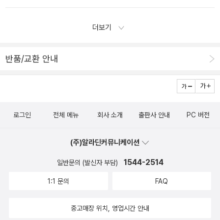
주변의 다른 사람만을 위해 내 한평생을 산다면 '나'에게는 정말 미안
겐 어떤 일이 있었을지 궁금해진다.
다. 위대하고 결정적이고 운명적이고... 사랑은 불연속적인 두 개체가
다.좋은 리뷰 작성해주셔서 정말 고맙습니다. 마지막까지 좋은 리뷰
한 일이다. 다들 그렇게 살고 있으니까, 하고 변명해도 미안한 마음은
하나로 합치는 것이다. 이것은 애당초 불가능한 일이다. 그렇지만 혼
부탁드릴게요!
더보기
쉽게 사라지지 않는다. 온전히 '나'를 위해 살았던 적이 있었나? 하고
자 있는 것도 불가능하다. 심심하고, 외롭고, 허전하기 때문에. 그래서
되묻는다. '아마 그럴지도...'. 나는 명확히 대답하지 못한다. 늘 그렇
하나에서 둘로, 둘에서 하나로, 오락가락하다가, 그 힘든 시소놀이를
게 자신이 없다. 오직 나에게는. 여행 에세이스트 테오의 책이 눈에
반품/교환 안내
하다가 사람은 죽는다.'
들어오는 이유도 나에 대한 미안함 때문이다. 작가 파울로 코엘료
는 그의 작품 <베로니카, 죽기로 결심하다>에서 이렇게 썼다. '우리
는 살아가는 동안 무슨 실수든 할수 있는 권리가 있어, 단 한가지 우리
자신을 파괴하는 실수만 빼고,'라고. 우리는 이렇든 저렇든 내 삶에
로그인
전체 메뉴
회사 소개
출판사 안내
PC 버전
최선을 다하고 있고, 그것은 누군가의 확신이 필요한 일도 아니다. 그
리고 그것을 증명할 의무도 내게는 없다.
(주)알라딘커뮤니케이션
1544-2514
일반문의 (발신자 부담)
1:1 문의
FAQ
중고매장 위치, 영업시간 안내