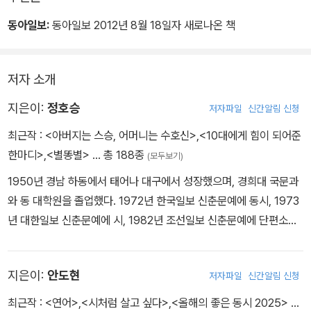
동아일보:
동아일보 2012년 8월 18일자 새로나온 책
저자 소개
지은이:
정호승
저자파일
신간알림 신청
최근작 :
<아버지는 스승, 어머니는 수호신>
,
<10대에게 힘이 되어준
한마디>
,
<별똥별>
… 총 188종
(모두보기)
1950년 경남 하동에서 태어나 대구에서 성장했으며, 경희대 국문과
와 동 대학원을 졸업했다. 1972년 한국일보 신춘문예에 동시, 1973
년 대한일보 신춘문예에 시, 1982년 조선일보 신춘문예에 단편소설
이 당선돼 작품활동을 시작했으며 ‘반시反詩’ 동인으로 활동했다. 시
집 《슬픔이 기쁨에게》 《서울의 예수》 《별들은 따뜻하다》 《새벽편
지은이:
안도현
저자파일
신간알림 신청
지》 《사랑하다가 죽어버려라》 외로우니까 사람이다》 《눈물이 나면
기차를 타라》 이 짧은 시간 동안》 《포옹》 《밥값》 《여행》 《나는 희망
최근작 :
<연어>
,
<시처럼 살고 싶다>
,
<올해의 좋은 동시 2025>
…