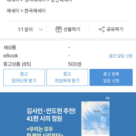
에세이
>
한국에세이
선물하기
공유하기
새상품
-
eBook
-
출간 알림 신청
중고상품 (65)
500원
중고
중고
중고 등록
알라딘에 팔기
회원에게 팔기
알림 신청