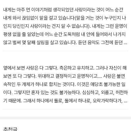
손가락질을 하고 있는가.
(중략)
내게는 아주 먼 이야기처럼 생각되었던 사랑이라는 것이 어느 순간
새야 나는 얼마큼 적으냐. 구름이 나무야 물아 나는 얼마큼 적으냐. 정
내게 와서 끊임없이 말을 걸고 있습니다(말을 거는 것이 누구인지 나
말 얼마큼 적으냐…….
인지 당신인지 사랑이라는 건지 알 수 없습니다). 내게는 그런 운명이
평생 없을 줄 알았는데 어느 순간 도둑처럼 내 안에 들어와서 나가지
_ 안도현‘나는 쩨쩨한 일에만 열받는다’중에서
않고 벌써 몇 달째 살림을 살고 있습니다. 듣던 음악도 그전에 듣던 음
악이 아니고 바라보는 책상 모서리도 예전의 책상 모서리가 아닙니
다. 생전 처음 보는 나 자신의 모습을 볼 때가 많습니다.
옆에서 보면 사랑은 다 그렇다. 측은하고 유치하고. 그러나 자신이 해
- 장석남‘우리가 사랑에 빠졌을 때’중에서
보면 또 다 그렇다. 위대하고 결정적이고 운명적이고…. 사랑은 불연
속적인 두 개체가 하나로 합치는 것이다. 이것은 애당초 불가능한 일
이다. 그렇지만 혼자 있는 것도 불가능하다. 심심하고, 외롭고, 허전하
기 때문에. 그래서 하나에서 둘로, 둘에서 하나로, 오락가락하다가, 그
힘든 시소놀이를 하다가, 사람은 죽는다.
-하응백 ‘사랑은 다 그렇다’ 중에서
추천글