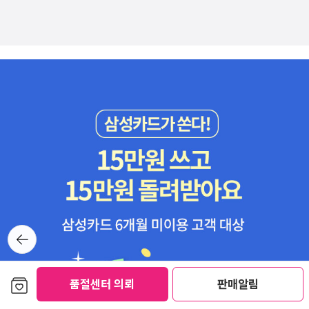
뒤로가
기
보관함담기
품절센터 의뢰
판매알림