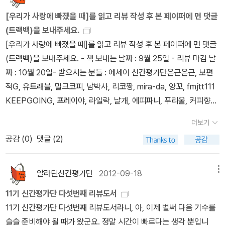
의 영원한 시간이 펼쳐지게 된다. 이것이 소설을 읽든 시를 읽든 세상
및 하고 싶은 말을 남겨 주세요.2. 최근 작성한 리뷰 주소를 남겨 주세
듣던 음악도 그전에 듣던 음악이 아니고 바라보는 책상 모서리도 예
도 하다. 이 책에서도 언급하고 있지만 IT업계에서 빅 데이터 이야기
[우리가 사랑에 빠졌을 때]를 읽고 리뷰 작성 후 본 페이퍼에 먼 댓글
과 소통하는 가장 따뜻한 방법일 텐데 사람들은 이를 점점 외면하고
요. (리뷰 주소를 남기지 않을 경우 선정에서 제외됩니다.)3. 11기
전의 책상 모서리가 아닙니다. 생전 처음 보는 나 자신의 모습을 볼 때
는 몇 년 전부터 나왔지만 아마 작년과 올 해가 가장 큰 화두로 떠오르
(트랙백)을 보내주세요.
있는 것 같아 아쉽다. 책에서 말하는 바와 같이 시는 완벽한 풀이를
신간평가단으로 활동하셨나요? (예/아니오)4. 에세이 분야 파트장으
가 많습니다.이즈음 나는 아무것도 하지 못합니다. 당신이 걸어오는
고 있기에 내가 다니고 있는 회사에서도 작년부터 준비해 올 해 하둡
[우리가 사랑에 빠졌을 때]를 읽고 리뷰 작성 후 본 페이퍼에 먼 댓글
위한 것이 아니며, 무궁무진한 길이 펼쳐진 변화의 언어가 살아 움직
로 지원하시겠습니까? (예/아니오) ==================
말소리가 귓속에서 바람에 시달리는 전선줄처럼 웅웅거리고 있을 뿐
기반의 빅데이터 분석 관련 서비스를 런칭했다. 그래서인지 이 책의
(트랙백)을 보내주세요. - 책 보내는 날짜 : 9월 25일 - 리뷰 마감 날
일 뿐이다. 좋은 시를 읽었을 때 사람은 변화하고, 추억을 더듬기도 하
======================================
입니다. 그러나 자세히 들어보면 엄밀하게는 당신이 걸어오는 말은
내용이 전혀 낯설지가 않았고 대부분 다 아는 내용이었지만, 그래도
짜 : 10월 20일- 받으시는 분들 : 에세이 신간평가단은근은근, 보편
는 시간을 선사 받는다. 비록 시의 언어가 우리가 말할 때와 같은 문법
===================================== 신
아니지요. '내 속에 들어온 당신'의 말이지요. 그 말에 나는 아무런 응
빅 데이터와 관련된 추세와 함께 빠지지 않고 전체적인 조망을 하기
적G, 유트래블, 밀크코피, 남박사, 리코짱, mira-da, 앙꼬, fmjtt111
의 규칙대로 움직이지 않고, 전혀 가 박혀야 할 단어가 아닌데 있다는
청 기간 : 10월 5일~10월 28일지원하시기 전에 모집 공지글을 꼭 읽
답도 할 수 없습니다. 우선 무슨 뜻인지 모르기 때문입니다. 그저 한참
에는 좋은 책이었다. 'HappyBK'님의 리뷰 (명품이 들려주는 주인의
KEEPGOING, 프레이야, 라일락, 날개, 에피파니, 푸리울, 커피향기,
다소 낯선 풍경이 펼쳐지기도 하지만 이럴 때야 비로소 시가 시다워
어주세요. 타 분야와의 복수지원이 불가능합니다. 11기 에세이 분야
을 멍하게 앉아 있곤 합니다.순리에 대한 발견의 서글픔이요, 순명에
마음 이야기) 살아가면서 우리는 수많은 선택의 상황에 직면한다. 어
꼼쥐, ksvioletta, 섬
진다는 아이러니를 깨달아야 한다. 그것은 물론 내 마음이 움직이는
신간평가단은 이런 책들을 읽었습니다. :)아래 도서들에 관심이 가신
더보기
대한 발견이 설움인지도 모릅니다. 사랑의 문제도 그런 건지 알 수 없
느 대학에 입학하고, 어느 회사에 취직을 하고, 누구와 결혼을 하는,
대로 말의 퍼즐을 맞추면 그만이기 때문에 그렇고, 이 논리의 함정에
다면 에세이 분야에 지원해주세요.
공감 (
0
)
댓글 (2)
습니다. 그러나 왠지 나는 당신과의 만남을 그저 순명으로만 돌리고
인생에 획을 긋는 큰 선택뿐만 아니라 자잘하게는 아침에 몇 시에 일
서 당당히 벗어나는 읽기가 가능해질 때 진정 시를 사랑할 수 있기 때
싶지 않습니다. 우리가 사랑에 빠졌을 때 그저 우리는 강가에 가서 안
어나 아침식사를 밥으로 할지 빵으로 할지 <무한도전>을 시청할지 <
문에 그렇다. 시는 항상 착란하고 세상 밖을 몽상하는 일로 풍부해질
ㅇㅈ아 있는 수밖에 다른 도리란 없는 건인가요. 정말 그런가요. '언덕
1박2일>을 시청할 지 결정하는 일까지. 이런 선택에는 우리의 성장기
수 있다.
알라딘신간평가단
2012-09-18
메뉴
에 서서 내가 짐승처럼 서러움에 울고 있는 그 까닭은 강물이 모두 바
수많은 경험들과 현재까지 쌓여온 지식과 지혜가 뒤섞여 최종적인 결
11기 신간평가단 다섯번째 리뷰도서
다로만 흐르는 그 까닭만은 아니'겠습니다.' 장석남 시인은 김수영의
정을 하게 된다. 여기에 한 인간을 이해할 수 있는 수많은 이야기가 담
11기 신간평가단 다섯번째 리뷰도서라니, 아, 이제 벌써 다음 기수를
시 <거미>를 이야기한다. 김수영이 말하는 고뇌가 인간의 보편적이
겨 있다는 재미있는 이야기. <대통령과 루이비통> 대한민국 소비시
슬슬 준비해야 될 때가 왔군요. 정말 시간이 빠르다는 생각 뿐입니
고 내밀한 공간으로 동시에 육박해 들어간다. '김수영이 사랑에 대해
장의 흥미로운 행태뿐만 아니라 자신을 심도있게 들여다볼 수 있는