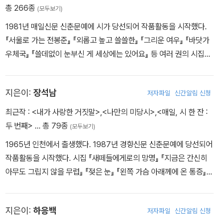
을 거절한다》 《당신을 찾아서》 《슬픔이 택배로 왔다》 《편의점에서
총 266종
(모두보기)
잠깐》과 시선집 《흔들리지 않는 갈대》 《수선화에게》 《내가 사랑하는
1981년 매일신문 신춘문예에 시가 당선되어 작품활동을 시작했다.
사람》, 동시집 《참새》 《별똥별》을 냈다. 이 시집들은 영한시집 《A L
『서울로 가는 전봉준』 『외롭고 높고 쓸쓸한』 『그리운 여우』 『바닷가
etter Not Sent(부치지 않은 편지)》 《Though flowers fall I hav
우체국』 『쓸데없이 눈부신 게 세상에는 있어요』 등 여러 권의 시집을
e never forgotten you(꽃이 져도 나는 너를 잊은 적 없다)》 외 일
펴냈다.
본어, 스페인어, 러시아어, 조지아어, 몽골어, 중국어 등으로 번역되었
다. 산문집 《내 인생에 힘이 되어준 한마디》 《내 인생에 용기가 되어
지은이:
장석남
저자파일
신간알림 신청
준 한마디》 《외로워도 외롭지 않다》 《고통 없는 사랑은 없다》와 우화
최근작 :
<내가 사랑한 거짓말>
,
<나만의 미당시>
,
<매일, 시 한 잔 :
소설 《연인》 《항아리》 《조약돌》이 있다. 소월시문학상, 정지용문학
두 번째>
… 총 79종
상, 편운문학상, 가톨릭문학상, 상화시인상, 공초문학상, 석정시문학
(모두보기)
상 등을 수상했다. 대구에 정호승문학관이 있다.
1965년 인천에서 출생했다. 1987년 경향신문 신춘문예에 당선되어
작품활동을 시작했다. 시집 『새떼들에게로의 망명』 『지금은 간신히
아무도 그립지 않을 무렵』 『젖은 눈』 『왼쪽 가슴 아래께에 온 통증』
『미소는, 어디로 가시려는가』 『뺨에 서쪽을 빛내다』 『고요는 도망가
지 말아라』 『꽃 밟을 일을 근심하다』, 산문집 『물의 정거장』 『물 긷는
지은이:
하응백
저자파일
신간알림 신청
소리』 『시의 정거장』 『사랑하는 것은 모두 멀리 있다』 등이 있다. 김