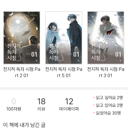
우고, 그 시를 흉내 내다 습작하게 되고, 그러다가 시인이 된 것이다.
국어시험을 잘 보기 위해, 대학에 가려고 시를 보고 썼다면 그들은 시
인이 되기는커녕 시를 좋아하게 되지도 않았을 것이다. 그들은 또 말
한다. 시를 완전히 이해해야 시를 사랑하는 것도 아니라고. 남자가 여
자를, 여자가 남자를 불꽃처럼 사랑하듯 시도 우연히 다가오는 것이
라고. 굉음을 내며 몰려올 때도 있고, 고양이처럼 소리 없이 다가올 때
도 있으며, 때론 둔중한 아픔으로, 때론 스치는 바람처럼 찾아오는 것
이, 그들이 말하는 시라는 우연의 선물이다. 정호승에게 어머니는 시
의 시작이자 끝이다. 그의 어머니는 일찍이 시를 쓴 분이다. 정호승은
전지적 독자 시점 Pa
전지적 독자 시점 Pa
전지적 독자 시점 Pa
회갑이 넘은 지금까지도 어린 시절 가난한 부뚜막에 놓여있던 어머니
rt 2 01
rt 5 01
rt 3 01
의 시작 노트를 잊지 못한다. 그가 묻는다. 그 때 어머니는 왜 시를 쓰
셨을까? 자라서 시인이 되어서야 그는 비로소 그 답을 찾았다. 어머
니는 가난과 한 많은 여인의 고통을 시로 이겨내려 했으리라. 그것을
읽고 싶어요 2명
0
18
12
깨달은 정호승에게 시는 어머니의 시다. 안도현에게 시는 꿈의 간이
읽고 있어요 2명
100자평
리뷰
마이페이퍼
역으로 가는 기차소리다. 고향을 떠나온 어린 유학생 도현에게 기차
읽었어요 30명
소리는 그리움을 일으키는 효과음이었다. 기차가 한 차례 지나간 뒤
이 책에 내가 남긴 글