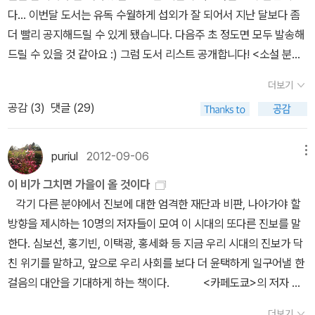
다... 이번달 도서는 유독 수월하게 섭외가 잘 되어서 지난 달보다 좀
직접적으로 이야기한 시는 발견되지 않는다. <거미>는 아마도 김수
계기가 마련될 것이다. 더불어 저자의 다양한 사례연구까지 책은 마
더 빨리 공지해드릴 수 있게 됐습니다. 다음주 초 정도면 모두 발송해
영의 시들 중에서 가장 개인적인 시에 속하게 될지 모른다. 그러나 그
지막장을 덮을 때까지 관심을 돌리지 못하게 만든다.<에세이 분야>
드릴 수 있을 것 같아요 :) 그럼 도서 리스트 공개합니다! <소설 분야
개인적이라는 것은 다른 말로 하면 김수영에게 가장 깊고 내밀한 세
'ksvioletta'님의 리뷰 (시, 그 환한 통증에 빠진 사랑) 난해한 문제와
> <에세이 분야> <경제/경영 분야> <유아/어린이/가정/실용 분야
계라고 말할 수도 있지 않을까. 사랑에 관한 한 김수영의 이 관찰과 경
그로테스크한 답으로 만나는 시에서 벗어날 때 시는 힘이 있어진다.
더보기
> <인문/사회/과학/예술 분야> 그럼, 9월 도서 잘 읽고 계세요 :)도
지는 더 이상 찾을 수 없을 만큼 간절한 경지임이 틀림없다. 그러나 사
시의 해석에 있어서 공식이 없다는데 제발 정답 같은 건 제시하지도
공감 (
3
)
댓글 (29)
서는 늦지 않게 보내드리겠습니다. 늘 고맙습니다. 좋은 계절이에요!
람의 생에서는 누구나 몇 번쯤 사랑에서는 다른 무엇에서든 거미가
요구하지도 말라.시는 이해되기 위한 것이 아니라 느끼기 위한 것이
(이제 태풍은 그만좀 왔으면 ;;;)
된다는 것을 안다는 것은 또한 얼마나 비극인가. 나도 거미다!' 장석남
므로.시.그것은 자신만의 상처로 데려다주는 위대한 안내자,통증만이
시인은 오규원 시인의 <분식집에서>라는 시를 이야기한다. 틈이 생
자신의 정체성이다. '리코짱'님의 리뷰 (그렇게 한 편의 소설이 되었
puriul
2012-09-06
메뉴
긴 사랑 때문에 낙태를 해본 사람은 알겠지만 그 사랑이라는 것의 뒷
다)이야기는 글로 기록되기 전에 입에서 입으로 전해지고, 종종 세대
이 비가 그치면 가을이 올 것이다
맛이란 더할 수 없이 을씨년스럽다. 그것은 마치 폐허의 공토에 모여
를 거치며 변형되기도 한다.일단 종이에 적힌 이야기는 글이라는 틀
각기 다른 분야에서 진보에 대한 엄격한 재단과 비판, 나아가야 할
수런대는 찢어진 비닐 봉지들의 집회 현장을 바라보는 느낌과도 흡사
에 갇혀버리기 쉬운데, 입에서 나오는 이야기는 화자가 얼마든지 변
방향을 제시하는 10명의 저자들이 모여 이 시대의 또다른 진보를 말
한 무엇일 것만 같다. 장석남 시인은 이 시를 매우 슬프다고 말한다.
화를 줄 수 있다. 이렇듯 자유로운 말하기의 매력을 느끼고, 거기에서
한다. 심보선, 홍기빈, 이택광, 홍세화 등 지금 우리 시대의 진보가 닥
이 시의 제목은 소박하기가 이를 데 없어서 눈물 겨울 지경이라고 말
작품의 영감을 얻은 작가들이 많은 것은 어쩌면 당연한 일인 것 같
친 위기를 말하고, 앞으로 우리 사회를 보다 더 윤택하게 일구어낼 한
한다. '창백한 여자의 얼굴을 두 손으로 받쳐들고 무중력 상태의 공중
다. 저자는 현실 속 그와 그녀의 이야기로 제인 오스틴의 <오만과 편
걸음의 대안을 기대하게 하는 책이다. <카페도쿄>의 저자 임
을 가듯 아무 말이 없이 걸어가는 거리. 결론도 없는 회의의 침묵. 이
견>, 에드거 앨런 포의 <갈가마귀>, 마크 트웨인의 <톰 소여의 모험
윤정이 이번에는 <미미동경>이란 이름으로 새얼굴 새 동경을 말한
세상 전분에 대한 죄책감. 절망이란 이 세상 전부에 대한 죄책감의 다
>, 아서 코난 도일의 <셜록 홈즈>, 버지니아 울프의 <댈러웨이 부인
더보기