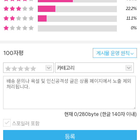
시는 다 그렇다. 사랑이 다 그런 것처럼. 그는 모든 시인은 사랑 앞에
22.2%
서 괴롭다고 말한다. 기껏 내 사랑이 이 정도라니. 사랑과 이별은 끊임
없이 반복되고 기다림만 남는다는 것을 하응백은 어떻게 알았을까.
11.1%
어린 시절 어머니가 돌아오지 않는 날이 있었다. 어스름이 내릴 무렵
0%
이면 감나무에 올라가 골목 끝을 보며 앉아 있었다. 누구네 아버지, 누
구네 삼촌과 형들과 누나들도 왔지만 어머니는 오지 않았다. 초승달
100자평
게시물 운영 원칙
빛에 감나무 잎사귀 그림자가 감겨들어 창호지 문에 어릴 때도 있었
다. 그것은 반투명의 슬픔 같은 것이었다. 하응백이 자문한다. 그때 내
카테고리
가 정말 기다린 것은 어머니였을까? 혹 달빛에 어린 감잎 그림자는
아니었을까? 세 명의 시인과 한 명의 평론가가 그들이 시와 사랑에
빠졌던 슬프도록 아름다운 시절로 당신을 인도한다. 그곳으로 가면
당신도 알게 될 것이다. 시인은 청춘에 만들어진다는 것을. 당신은 또
알게 될 것이다. 당신의 청춘에도 시가 있었다는 것을, 그리고 당신은
현재
0
/280byte (한글 140자 이내)
이미 시인이라는 것을. 우리가 사랑에 빠졌을 때 우리는 모두 시인이
된다.
스포일러 포함
등록