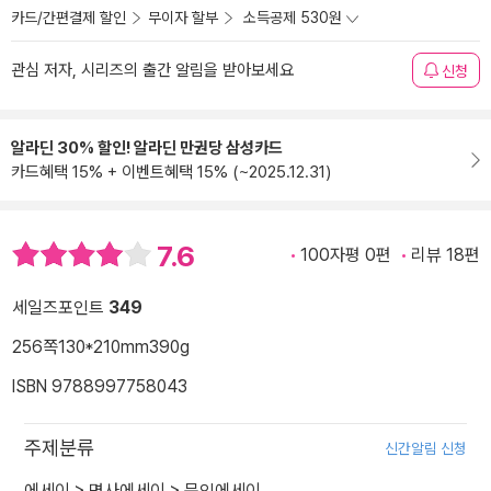
카드/간편결제 할인
무이자 할부
소득공제 530원
관심 저자, 시리즈의 출간 알림을 받아보세요
신청
알라딘 30% 할인! 알라딘 만권당 삼성카드
카드혜택 15% + 이벤트혜택 15% (~2025.12.31)
7.6
100자평 0편
리뷰 18편
세일즈포인트
349
256쪽
130*210mm
390g
ISBN 9788997758043
주제분류
신간알림 신청
에세이
>
명사에세이
>
문인에세이