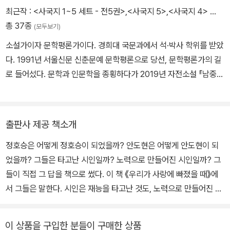
수영문학상, 정지용문학상 등을 수상했으며 2025년 현재 한양여대
최근작 :
<사국지 1~5 세트 - 전5권>
,
<사국지 5>
,
<사국지 4>
…
문예창작과 교수로 재직 중이다.
총 37종
(모두보기)
소설가이자 문학평론가이다. 경희대 국문과에서 석·박사 학위를 받았
다. 1991년 서울신문 신춘문예 문학평론으로 당선, 문학평론가의 길
로 들어섰다. 문학과 인문학을 종횡하다가 2019년 자전소설 『남중
南中』으로 독서계의 주목을 받았고, 이후 젊은 시절부터의 꿈이었던
대하역사소설에 몰두, 『사국지』(전 5권)를 완성하였다.
출판사 제공 책소개
정호승은 어떻게 정호승이 되었을까? 안도현은 어떻게 안도현이 되
었을까? 그들은 타고난 시인일까? 노력으로 만들어진 시인일까? 그
들이 직접 그 답을 책으로 썼다. 이 책 《우리가 사랑에 빠졌을 때》에
서 그들은 말한다. 시인은 재능을 타고난 것도, 노력으로 만들어진 것
도 아니라고. 시인은 시가 좋아서 시인이 된 것이라고. 어릴 때, 성장
기에, 방황하는 청춘의 어느 때 어떤 시가 좋아서 그 시를 사랑하다 외
이 상품을 구입한 분들이 구매한 상품