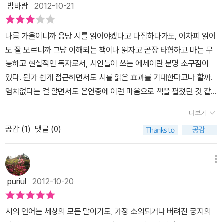
섬진강 시인 김용택도 자신의 학생들을 모두 시인으로 만들지 않았던
詩神이 찾아왔다. 접신의 경지에서 이십여 일만에 삼백여 편의 시를
밤바람
2012-10-21
하게 하였고 그들마다 내리고 있는 사랑이라는 것에 대한 감정은 다
기 때문이다. 나는 어릴 때 눈사람의 죽음에서 인간 삶의 자연스러움
가. 물론, 등단한 시인은 아니지만, 나름대로 시를 지을 수 있다는 자
쓰고 1988년 서울 올림픽의 성화가 꺼진 10월 2일 '저 광활한 우주
달랐다는 점이다. 세상을 보더라도 그냥 보는 것이 아니고 풀 한 포기,
과 당연함을 배운 것 같다. 눈사람은 햇살이 나면 자연스럽게 녹는데,
부심을 가진 어린이들로 자랄 수 있게 하지 않았던가.' 시를 사랑하게
속으로 사라졌다'. 작은 연가 / 박정만 사랑이여, 보아라꽃초롱 하
나름 가을이니까 응당 시를 읽어야겠다고 다짐하다가도, 어차피 읽어
나무 한 그루를 보더라도 자신이 바라보는 것에 의미와 생각을 더 하
그것은 눈사람으로서는 피할 수 없는 자연스러운 운명인 것이다. 그
되는 계기는 다양하다. 시를 완전히 이해해야 시를 사랑하는 것도 아
나가 불을 밝힌다꽃초롱 하나로 천리 밖까지너와 나의 사랑을 모두
도 잘 모르니까 그냥 이해되는 책이나 읽자고 곧장 타협하고 마는 무
여 그들이 생각하는 사랑이라는 본질에 대한 것을 이야기하고 있었
러나 오늘을 사는 눈사람은 차에 치여 죽는다. 이 얼마나 슬프고 당혹
니다. 우연한 계기로 남자가 여자를, 여자가 남자를 불꽃처럼 사랑하
밝히고해질녘엔 저무는 강가에 와 닿는다.저녁 어스름 내리는 서쪽으
능하고 현실적인 독자로서, 시인들이 쓰는 에세이란 분명 소구점이
다. 이 책을 읽고 있으면서 멀리 외국에 있으면 향수병에 걸리는 것처
스러운 일인가. 눈사람마저 차에 치여 죽는 시대에 살고 있다는 것이
듯이 시도 우연히 다가올 때가 있다. 굉음을 내며 몰려 올 때도 있고,
로유수와 같이 흘러가는 별이 보인다.우리도 별을 하나 얻어서꽃초롱
있다. 뭔가 쉽게 접근하면서도 시를 읽은 효과를 기대한다고나 할까.
럼 마치 사랑에 관한 향수병에 젖어 있는 듯한 느낌을 받았다. 누군가
슬프다.눈사람이 태어나지 않는 21세기. 인간을 복제하려고 노력은
고양이처럼 소리 없이 다가올 때도 있다. 둔중한 아픔으로 올 때도 있
불 밝히듯 눈을 밝힐까.눈 밝히고 가다가다 밤이 와우리가 마지막 어
염치없다는 걸 알면서도 은연중에 이런 마음으로 책을 펼쳤던 것 같
를 사랑하고 그 사람과 소중한 추억과 기억을 만들어 간다는 것은 아
하지만 눈사람은 만들려고 하지 않는 21세기. 설혹 눈사람이 태어난
고, 스치는 바람처럼 가볍게 올 때도 있다. ' (p. 6)이 책의 저자 중에
둠이 되면바람도 풀도 땅에 눕고사랑아, 그러면 저 초롱을 누가 끄리.
다. 그렇게 책을 읽고난 지금은...글쎄...사실 잘 모르겠다. 세 명의 시
름다운 일이기도 하지만 절대 쉽지 않은 사랑을 조금씩 키워나가고
다 해도 자동차에 치여 죽어버리는 그런 세기의 삶은 불행하다.' 정호
더보기
정호승의 작품으로는 동화 <연인>, < 항아리>를,안도현의 작품으로
저녁 어스름 내리는 서쪽으로우리가 하나의 어둠이 되어또는 물 위에
인과 한 명의 평론가. 그들이 좋아하는 시, 그리고 그 시에 묻어있는
있기에 살아가면서 누구나 겪어야 할지는 모르겠으나 그 사랑이 성장
승 시인은 신경림 시인의 <봄날>에 나오는 아흔의 어머니와 일흔의
는 <연어>를 읽었다. 그들의 동화가 순수하고 아름답기에 그들이 시
공감 (
1
)
댓글 (0)
뜬 별이 되어꽃초롱 앞세우고 가야 한다면꽃초롱 하나로 천리 밖까지
본인들의 기억과 사랑. 단지 이 글들을 이렇게 모아 놓았을 때 한 권의
통이 될 수도 있다는 생각을 해본다. 아이처럼 사랑하고 있지만, 사랑
딸은 꼭 자신의 외할머니와 어머니를 보는 듯하다고 말한다. 그는 사
인이 되지 않았을까 하는 생각을 해 보게 된다.세상을 바라보는 눈, 그
눈 밝히고 눈 밝히고 가야 한다면. '공식이 없는 세 가지, 인생, 사랑,
책으로써 어떤 이야기를 하고 싶었는지 사실 잘 모르겠다.굳이 이런
의 실패로 더 큰 어른이 된 사람도 있을 것이고 그 사랑이 변함없이 이
랑한다는 백 마디 말보다 말없이 새벽에 일어나 손자가 자는 방에 군
것이 시인의 눈과 일치하는 것이 아닐까.정호승, 안도현, 장석남, 하응
시'라는 제목의 서문에서 네 사람은 이렇게 쓴다. 좋은 시는 사람을 변
빡빡한 시선을 갖지 않고 이 책을 읽는다면, 시를 좋아하는 이들에게,
어져 왔기에 그 사람과 평생 함께하고 있는 사람도 있을 수도 있다. 이
메뉴
불을 지피는 것이 바로 사랑의 원형이 아닐까라고 이야기한다. 사랑
백은 각자 오랫동안 그들이 사랑했던 시에 대한 사랑고백을 이 책 속
화하게도 하고, 추억의 등불에 사로잡히게도 하고, 울분의 눈물을 반
이 책에 나오는 시인들을 기억하는 이들에게, 그리고 이 책 마디 마디
처럼 사랑이라는 것은 많은 것을 변화하게 하고 인생을 그리고 나 자
은 그리 호들갑스러운 것이 아니다. 사랑은 평범한 일상 속에서 이러
puriul
2012-10-20
에 담아 낸다. 그리고 그 시들에 얽힌 사연들을 소개한다.가난했던 시
짝이게도 하고, 때로는 마음의 날카로운 칼이 되기도 한다. 이 한 권의
에 등장하는 수많은 그 시들을 외우거나 기꺼이 찾아 보면서 읽을만
신을 조금 더 성장시키는 것 같다. 이 책에서 말하는 네 사람의 사랑이
한 은근한 희생을 수반한다. '나는 사랑의 가장 중요한 본질을 희생
절의 이야기, 암울했던 시절의 이야기, 학창시절의 이야기, 어머니에
책이 우리 모두에게 시의 왕국으로 가는 쉬운 길잡이가 되었으면 한
한 사람들에게는 꽤 잔잔한 여운이 남을 만한 책이지만, 시를 잘 읽지
라는 것에 대한 정의나 이야기는 그들이 말해주는 시를 통해서 더 깊
이라고 생각한다. 희생 없는 사랑은 사랑이 아니다. 희생이 바탕이 되
시의 언어는 세상의 모든 말이기도, 가장 소외되거나 버려진 궁지의
대한 이야기, 친구에 대한 이야기가 진솔하게 펼쳐진다. 물론, 시와 함
다. 이 한 권의 책으로 더 깊은 시의 나라로 나아가고 안 가고는 읽는
않는 사람들에게는 꽤나 불친절하고(이야기의 시작점이 되는 그 모든
이 와 닿는다는 점에서 사랑이라는 단어 하나로 네 명이 말하는 사랑
지 않은 사랑은 사상누각에 불과하다. 자기의 몸을 온통 자식들에게