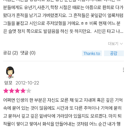
이하는 늦은 밤 ‘우리가 사랑에 빠졌을 때’라는 책을 읽으며 접한 시
올라 느낀 걸 글로 쓰며 인용했던 안도현의 시 <고래를 기다리며>가
고, 수런거리는 목소리가 있다. 요즘 시인들은 더이상 시집을 내지 않
분들에게도 유년기,사춘기,학창 시절은 때로는 아픔으로 환희로 다가
면 연애시절 시 한 편 읽어주지 않는 남자, 서점에서 시집을 읽다가 다
다. 이 대목에 와서 마음이 멈춘다. 기다리는 것이 무엇인지 사람마다
나와 반가웠다. 이동순의 <서흥 김씨 내간>이나 박해석의 <타이탄
는다. 써도 읽히지 않기 때문이리라. 누군가에게 읽히지 않는 시는
왔다가 흔적을 남기고 가버렸겠지요. 그 흔적들은 꽃잎같이 얼룩처럼
리가 저려본 적 없는 여자, 모두 버리란다. 흠. 그리고 김현승 시인의
각자 다를 수밖에 없는 것이 분명하지만 분명 기다리다 지치는 게 삶
트럭>을 들어 가난의 문학적 힘을 말하는 장에서 그 시들을 전혀 인
그대로 박제된 채 세월만 지키게 된다. 그런 모습이 가끔은 서럽
그들을 붙잡고 시인으로 주저앉혔을 거에요.ㅎㅎ 비록 현재 어느 분
<절대고독>을 보고 하도 외우고 따라하다가 지천명에 깨달은 것,그
이라는 말에 몇몇 사람들은 멈출 수밖에 없을 것이다. 이제 ‘지천명’의
용하지 않아 아쉽다. 신경림의 <봄날>을 말하면서도 시를 조금 인용
다. 정호승, 안도현, 장석남, 하응백 시인의 <우리가 사랑에 빠졌을 때
은 슬몃 정치 쪽으로도 발걸음을 하신 듯 하지만요. 시인은 타고 나는
것은 <외로우니까 사람이다> 였다. 외로움을 견디지 못해 절대고독
시간에 접한 한 남자가 지난 삶을 돌아보며 어쩜 이리도 자신의 마음
해 주었더라면 더 좋았을 것을. 이 시에서 아흔살 외할머니를 보며 정
>는 시집은 아니다. 젊은 시절 시를 사랑하여 결국 시인이 될 수밖에
거라고도 하더군요. 저의 질긴 노력을 지켜보는 누군가가 한 말입니
보다 못한 만남들을 지속하는 현대인들,자신을 들여다볼 시간을 강탈
상태를 표현하는 말로 이 말 이외에는 다른 말이 없을 것 같은 생각이
호승은 '사랑의 가장 중요한 본질을 희생이라고 생각'한다. '희생 없는
더보기
없었던 추억과 그들 자신이 좋아하고 흠모했던 시인과 아끼는 시에
다,ㅎㅎ 그러나 비록 죽어가는 순간엘지라도 벼락처럼 단 한 줄이 한
당하면서도 SNS가 해법인 것처럼 매달려 사는 현대인들. 그것을 인
들어 짧지 않은 겨울밤이 더디기만 하다.정호승, 안도현, 장석남, 하응
사랑은 사랑이 아니다. 희생이 바탕이 되지 않은 사랑은 사상누각에
얽힌 이야기들을 실타래처럼 풀어가고 있다. 시인의 마음에 별처럼
공감 (
2
)
댓글 (0)
편이 떠오르며 줄줄 씌어진다면 그 순간을 기다리며 남은 생을 더 살
간관계라 느끼는 헛된 망상에 침을 뱉는다. 시여! 장석남 - 우리의 희
백 이 네 명의 시인들의 시에 관한 이야기를 담고 있는 ‘우리가 사랑에
불과하다(p33)'고. 맞는 말이지 않은가. 이기적이기만 사랑은 가짜
박혔던 시의 제목을 좇아 그 시를 읽는 재미도 쏠쏠하다. 어떨 때는
아볼 작정입니다. 잘 쓴 시,못난 시는 있을 망정 거짓 시는 아마도 없
망이 꽃피는 절망일지라도 장석남 시인의 <안부>에 서린 곱고 여성
빠졌을 때’라는 산문집은 시인들이 어떻게 시인이 되었는지, 시를 어
다. 두번째, 안도현 편 '그릴 수 없는 마음의 빛깔까지도'에서 황동규
이 책보다 그들이 인용한 시에 더 마음을 뺏기기도 하지만 그래서 더
을 거에요. 문단의 인맥은 참으로 운명적이라고 하더군요. 10대에서
스럽고 소극적인 정서를 나는 좋아한다. 그 고움에 대한 기억은 정현
메뉴
떻게 읽어야 하는지 아니 시를 가슴에 담고 살아온 시인들의 삶에서
의 <방파제 끝>이라는 시가 내 마음에 들어왔다. 방파제 끝 / 황동
좋았는지도 모른다. 나의 낙서는 요즘 노트에서 블로그로 그 장소를
부터 이루어진 학연,지연 등등은 감히 다른 이가 비집고 들어갈 틈을
종 시인의 <나는 별아저씨>에 안착하게 한다. 별은 시인과 육친적 관
시가 어떤 의미인지를 알게 하는 매력이 있다. 그들은 타고난 시인이
규 언젠가 마음 더 챙기지 말고 꺼내놓을 자리는방파제 끝이 되리.앞
앙꼬
2012-10-22
옮겼다. 나의 낙서본능은 여전히 현재진행형이다. 언젠가 내 블로그
허용 안 하는 것같구요. 그러니 정녕 그 얼마나 시인으로 운명 지워지
계라나.모든 낯선 것들을 인척지간으로 만들어놓는 정현종 시인의 탁
아니며 노력에 의해 만들어진 것도 아니라며 그저‘시인은 시가 좋아
에 노는 섬도 없고헤픈 구름장도 없는 곳.오가는 배 두어 척 제 갈 데
에 올렸던 글을 다시 옮긴다. 그때의 추억을 생각하며. <우리가 사랑
신 분들입니까..
월한 복속력에서 시인 또한 자신을 별 조카, 바람 조카라고 자부한다.
서 시인이 된 것이라고. 어릴 때, 성장기에, 방황하는 청춘의 어느 때
로 가고물자국만 잠시 눈 깜박이며 출렁이다 지워지는 곳.동해안 어
어쩌면 인생의 한 부분은 자신도 모른 채 잊고 지내며 혹은 깊은 기억
에 빠졌을 때>는 그런 책이다. 지난 흔적을 되새기게 하는. 이 가을
그리고 별, 바람, 침묵의 못된 족보를 시학이라 부르고 싶어한다. 오규
어떤 시가 좋아서 그 시를 사랑하다 외우고, 그 시를 흉내 내다 습작하
느 조그만 어항소금기 질척한 골목을 지나생선들 함께 모로 누워 잠
속에 묻어 있는 것이 많음에도 시간과 또 다른 추억이나 기억에 묻히
에. 블 로 그 나는 너를 모른다너도 나를 모른다모르는 나와모르는
원 시인의 <분식집에서>를 읽고는 '낙태를 하고 분식집에 가서 라면
게 되고, 그러다가 시인이 된 것’이러고 한다. 하지만 시인이 부러웠던
든 어둑한 어물전들을 지나바다로 나가다 걸음 멈춘 방파제환한 그
고 묻혀서 깊고 깊은 밑바닥에 가라앉아 있을지도 모르겠다. 마치 퇴
너는백지처럼 하얀 인연에그렇게 편지를 쓴다. 네가 있는 자리에또는
을 먹어보라'는 권유형 명령을 한다. 여기에서 낙태란 세상에서 모든
사람에게 이 말은 쉽게 다가오는 것은 아니다. 얼마나 치열하게 삶을
끝. 이 시를 읽고 난 후 얼마 전 서해 곰섬이 보이는 해변에 갔다가
적물이 쌓이고 쌓여서 화석을 만들어내는 것처럼 어느 순간 내가 행
내가 있는 자리에낯선 언어가 배달되던 날평면의 일상에숨죽인 메아
자발성의 상실을 말한다고 하는데 이 ‘꽃 피는 절망에 대한 우리의 자