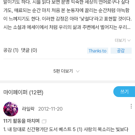
말이기도 하다. 시를 읽다 보면 분명 익숙한 세상의 언어로구나 싶다
께~~시인 정호승의 고향은 하동이다. 그래서 섬진강에 대한 기억이
이의 몫이지만 언급되는 시와 시인들을 메모해 뒀다가하나씩 찾아가
시들이 정작 본문에는 없다) 참 가까이 와닿을 수 없는 책이 될 수도
은 모두 다르다는 것을 알 수 있었고 그들에게서 사랑의 대상 또한 다
먹이로 제공한 뒤 일생을 마치는 거미도 있다고 한다. 사랑에서 희생
가도, 매료되는 순간 마치 처음 본 눈동자에 끌리는 순간처럼 아늑함
있다. 어느날 곽재구 시인의 사평역이란 시를 읽으며 마치 자신이 쓴
보는 '시 나들이길'도 이 가을에 가볼 수 있는 참 좋은 길이지 싶
있을 것 같다. 그래도, 청춘 시절의 사랑, 그리고 어머니에 대한 글들
다르다는 것도 알 수 있었다. 오랜만에 사랑에 관련된 소설이 아닌 에
의 본질은 그런 높이까지 다다를 수 있어야 한다는 것이다.' 책 <우리
이 느껴지기도 한다. 이러한 감정은 아마 ‘낯설다’라고 표현할 것이다.
듯한 착각을 일을킬 정도로 공감을 했다고 하니...기차역은 그리움의
다.
은 사람의 보편적인 기억을 매만지기에 마음에 와 닿아 박히는 부분
세이를 통해서 사랑에 대한 그들의 깊은 울림을 느낄 수 있었기에 그
가 사랑에 빠졌을 때>에서 두 번째로 소개되는 시인의 이야기는 안도
시는 소설과 에세이에서 처럼 우리의 삶과 주변에서 벌어지는 우리의
장소, 눈물이 많은 곳, 그래서 우리 인생을 기차에 비유하곤한다. 인생
들이 많이 있는데, 그건 여기의 글들이 시인들의 글이기에, 비록 산문
들이 말하고 있는 문장 한 줄이라도 놓치고 싶지 않았기에 책을 읽는
현이 사랑하는 시이다. 안도현 시인은 황동규 시인의 <방파제 끝>이
일과 목소리, 문득 물음표가 던져지는 사사로움을 말하려 한다. 다만
이란 기차를 타고 거쳐 가야하는 역.' 기차역은 늘 그리움의 장소다.
이지만 문장마다 영글어 있는 그 말들이 참 예쁘고, 그 표현들이 참 간
내내 곱씹었던 책이었다.
더보기
라는 시를 이야기한다. 그는 황동규를 읽으면 시가 묘사의 양식이라
응축된 언어들의 배열이 낯설어서 우리는 시를 어렵다고 오해하는 것
삶의 웃음보다 눈물이 더 많은 곳이다. 어쩌면 우리는 인생이라는 기
결하면서도 부드럽기 때문일 것이다. 그렇게 이 책이 갖고 있는 생명
는 것을 배울 수 있다고 말한다. 지독할 정도로 들여다보고, 냉정할 정
공감 (
1
)
댓글 (0)
이다. 분명한 것은 시는 세상의 모든 것으로부터 잉태된 것이며 동시
차를 타고 각자 거쳐가야 할 역을 거쳐가고 있는지도 모른다. ' (p. 2
력이 있다면 그건 아마 글 하나하나의 의미 보다는, 그 부드럽게 리듬
도로 묘사하는 데 심혈을 기울이는 황동규 시인의 시를 많이 읽어보
에 시인마다의 고유한 눈이 그 보편성을 단 하나의 언어로 변환시켜
9) 그리고 김지하 시인을 생각한다. 그가 있었기에 우리가 지금 누릴
을 타고 있는 문장과 말들 덕분일 듯싶다.
고 싶다. '시를 공부하는 문학청년들이 황동규라는 이름을 통과해야
주는 혜안이 부려지는 일이다. 그러므로 모든 시는 가장 내 시야의 가
수 있는 것이 무엇이던가?시인 안도현은 문학청년 시절 그에게 ' 문학
5편 더보기
하는 이유는 대중적으로 널리 알려진 시 <즐거운 편지> 때문이 아니
장 대척점에 서서 낯선 얼굴을 하고 있는 게 틀림없는 것이다. 시인은
은 끊을 수 없는 마약. 구원의 종교, 삶의 모든 것'이었다고 술회한다.
다. 그 아릿아릿한 연가풍의 시를 읽는 일도 즐거운 일이기는 하지만,
마치 세상을 사막 위를 걷는 방랑자처럼 떠도는 자, 우주의 별만큼이
재미있는 이야기는 시에 자주 쓰이는 나무와 꽃이름에 대한 이야기이
쓰기
마이페이퍼 (12편)
무엇보다 황동규 시인의 매력은 어떠한 경우에도 언어의 절제력을 잃
나 헤아릴 수 없는 모래의 무덤 위 그 세상의 가장자리를 응시한다. 그
다. '박용래'의 <구절초>를 읽으면서 그 꽃을 알지 못했단다. 어느 초
지 않는다는 점일 것이다.문학공부한 무엇인가. 그것은 말과 감정을
래서 시인은 어쩌면 소외된 언어를 줍는 수집가인지도 모르겠다. 그
가을날 산비탈에 무리지어 핀 구절초.그동안 안도현은 그의 시에 알
라일락
2012-11-20
메뉴
절제하는 법을 배우는 것이다. 시를 청므 쓰기 시작하는 사람들은 대
래서인지 시인이 부린 언어를 보고 있으면 천애 고아의 울음처럼 바
지도 못하는 꽃이름을 집어 넣었기도 했는데, 그때부터 그는 꽃이나
체로 시를 고백의 양식으로 여기는 경향이 있다. 그래서 가슴속에 묻
람길 따라 퍼지는 울림에 그 끝을 모르고 막막함이 펼쳐지는 것 같다.
나무 이름은 식물도감을 찾아 보고 시 속에 담아 놓는다고 한다.그래
11기 활동을 마치며
어 놓았던 감정의 응어리들을 백지 위로 토해 놓으면 다 시라고 생각
우리는 어째서 시를 사랑하는 것일까? 이리 슬픔만이 남아 떠도는데
서 쓴 참회의 시가 <무식한 놈>이라고 한다.'쑥부쟁이와 구절초를구
1. 내 맘대로 신간평가단 도서 베스트 5 (1) 사람의 목소리는 빛보다
한다. 그러나 시는 자아도취의 산물이 되어서는 안 된다. 자기 자신한