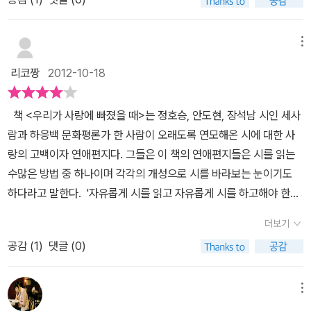
배우던 난해한 시도 시라는 것만으로도 좋았었던 것이다.그래서, 지
의 삶을 더 풍요롭고 따스하며 오늘을 다독이고 내일을 살아갈 용기
다. 나는 김남주만큼 철저한 언어의 승부사를 알지 못한다. - p11
는 생각을 해보게 된다. 「우리가 사랑에 빠졌을 때」라는 제목이 자석
금은 거의 사라져 버린 손편지를 쓸 때에는 꼭 사연과 함께 한 페이지
로 다가설 것이라 말하고 있다. 그 매개자가 시인이기에 시인은 버거
1 세번째, 장석남 편 '우리의 희망이 꽃피는 절망일지라도' 에서는 정
에 이끄는 것처럼 나를 이끌었다. 제목도 제목이지만 무엇보다 작가
정도는 내가 좋아하는 시를 담아 보내곤 했다.그런 편지를 받았던 제
운 일상을 살아가는 우리 모두의 벗임을 알게 한다.
현종의 시를 소개하며 쓴 다음 인용글이 인상적이다. 좋은 시란 그러
메뉴
중 ‘정. 호. 승.’이라는 세 글자가 내 눈에 들어왔다. 좋아하는 작가이
자들 중에는 내가 시를 좋아한다는 것을 알고 아끼고 아낀 용돈으로
니까 '지금 여기서'의 시 쓰기는 피투성이 말의 현장에서 다시 은어처
기도 하지만 오랜만에 만나는 그가 말하는 사랑은 어떤 이야기가 담
리코짱
2012-10-18
시집을 사서 선물로 건네 주던 학생들도 있었다.그 시집 중의 3권은
럼 침묵을 향해 거슬러 올라가는 힘든 여정. 그것도 말이라는 지느러
겨 있을지 그리고 그 이야기 속에 빛을 발하는 시는 어떤 것들이 있을
아직도 책장 속에서 먼지를 뽀얗게 뒤집어 쓰고 퇴색한 모습으로 얼
미로 헤엄쳐 올라가야 하는 실로 운명적인 현장. 그것이 시 쓰기겠다!
지 무척이나 기대되었던 것도 사실이다. 오랜만에 책을 읽으면서 곱
책 <우리가 사랑에 빠졌을 때>는 정호승, 안도현, 장석남 시인 세사
굴을 내밀고 있다.이번에 이사를 하면서 책들을 정리하는 과정에서
그러니까 말 이전에 시가 있(었)다!는 말씀. 씌어지기 전에 이미 좋은
씹으며 읽어 내려가긴 참으로 오랜만이라는 생각이 든다. 시 구절구
람과 하응백 문화평론가 한 사람이 오래도록 연모해온 시에 대한 사
버릴까 말까 많은 고민을 했다. 쓰레기통까지 갔다가 차마 버릴 수가
시였다는 말씀. - p137 마지막, 하응백 편 '우리가 사랑에 빠졌을
절 담겨 있는 깊은 뜻과 그 의미를 말해주고 있는 작가로부터 사랑이
랑의 고백이자 연애편지다. 그들은 이 책의 연애편지들은 시를 읽는
없어서 다시 가지고 왔지만....그 시집 속에는 지금은 연락은 안되지
때' 에서는 깊은 밤 자신을 오열하게 했던 기형도의 그 불온문서 같은
라는 것을 이런 시선 혹은 저런 시선으로 보고 있고 어떻게 느끼고 있
수많은 방법 중 하나이며 각각의 개성으로 시를 바라보는 눈이기도
만, 그래도 그 학생의 이름을 기억하고 있고, 그 시집을 나에게 주던
시집에 대한 소개가 좋다. <빈집>과 <포도밭 묘지 . 1>을 소개하며
는지를 요목조목 말해주고 있다. 책을 읽는 동안 메모장에 적어두며
하다라고 말한다. '자유롭게 시를 읽고 자유롭게 시를 하고해야 한다.
그 수줍은 모습이 생생하게 기억되는 것이다. 그러니 차마 버릴 수 없
'그의 절망은 순수한 절망이며, 흉내 낼 수 없는, 흉내 내서는 안 되는
깊이깊이 마음속에 새겨 두고 싶은 문장이나 글이 많았다. 정말 언어
방향을 정해놓고 시를 읽을 필요는 없다. 인생과 사랑에 정답이 없듯
었던 것이다. <우리가 사랑에 빠졌을 때>는 이름만으로도 가슴이
절망'이라고 한다. 잘 있거라, 더 이상 내 것이 아닌 열망들아장님처럼
더보기
를 어떻게 이렇게 아름답게 표현할 수 있을지에 대한 궁금증이 생기
시를 읽는 것에도 정답이 없다. 시를 읽는다는 것은 가장 자유롭게 상
푸근해지는 시인, 안도현, 정호승, 장석남 그리고 평론가 하응백이 그
나 이제 더듬거리며 문을 잠그네가엾은 내 사랑 빈집에 갇혔네 하응
기도 했다. 또한, 중간마다 보여 주고 있는 사진 또한 사랑하면 많은
공감 (
1
)
댓글 (0)
상 속으로 빠져드는 것이다.' 첫번째로 정호승이 사랑하는 시와 그에
들이 시와 사랑에 빠졌던 날들의 기억을 더듬어 가는 이야기들이다.
백 편에서 또 언급되는 시인은 박정만과 황동규다. '다정다감하고 순
단어가 떠오르는 것처럼 사진 한 장이 그 분위기를 말해주고 있었
대한 이야기를 만나볼 수 있다. '최승호 시인의 <자동차에 치인 눈사
그들은 시를 사랑하고 시에 빠지게 되면 시인이 될 수 있다고 말하는
수하고 여린 심성의 시인일 뿐인' 박정만은 한수산 필화사건에 얽혀
다. 네 명의 작가이자 시인인 정호승, 안도현, 장석남, 하응백 그들
람>을 읽었을 때 나는 충격을 받았다. 내가 어릴 때 만든 눈사람은 햇
메뉴
데, 아마도 나는 시를 사랑하기는 했지만, 그 이상은 아니었는가 보다.
모진 고문을 당한 후 폐인이 되어 살아가던 중 1987년 여름 그에게
이 말하고 있는 각자의 사랑이라는 것에 관한 이야기는 많은 생각을
볕이 나면 햇살에 녹아서 죽었지, 이렇게 자동차게 치여 죽지는 않았