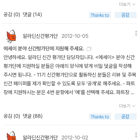
을 발견할 때 비로소 교감하고 정서적인 나눔이 생겨나는 것이다. 네
나 시인이 되어 가는 과정에서 느꼈던 생각들이 궁금하기도 했는데,
습니다. 3. 남기고 싶은 말11기 신간평가단 에세이 부문의 평가단 여
더보기
어딘가 모르게 나와 닮아있는 감성을 발견한다. '누구에게나 있는 것
을 찾다.)책에 대한 찬사가 결코 거짓이 아니었다. 선입견에 마음을
명의 눈에 들어온 몇몇 시를 보고 있자니 역시 그동안 읽지 않았던 시
이 책을 통해서 시인의 시 사랑의 마음을 엿 볼 수 있었다.' 시인은 '낙
러분들께 감사드립니다.바쁘신 중에도 서평기간을 맞추어서 좋은 서
공감 (
0
)
댓글 (14)
인지 모른다. 나는 숨어살기를 꿈꾼 적이 여러 번이다. 그것이 이 세상
닫고, 방구석에 처박아 두었다면 크게 후회할 뻔했다. 읽기 전에는 알
집들에 눈이 가게 되었다. 책장에 꽂힌 많지 않은 시집들의 목록을 죽
엽이 지고 사람들이 죽어가는 일'마저 먼 일처럼 생각된다. 낙엽이 진
평들을 남게 주시느라고 수고 많으셨습니다.그리고 신간 평가단 담당
을 버린다는 것을 뜻하는지는 정확하지 않지만 아무튼 숨어사는 것이
수 없는 일이니 결코 후회하진 않았을까? 여하튼 나는 스스로도 의아
보면서 문득 최근 들어 시집을 전혀 사지 않았다는 실감에 부끄러웠
다는 것은 세월이 흐르는 것, 사람들이 죽어가는 일이란 인간에게는
자님께도 감사드립니다. 문자를 보내시거나 글을 올리시는 시간을 보
궁극적으로는 가장 아름다운 삶일 것이라고 생각하는 터다.그렇다면
할 정도로 커다란 호기심에 휩쓸렸다. 20여 명의 작가들이 풀어낸
알라딘신간평가단
2012-10-05
메뉴
다. 아닌게 아니라 나뿐만 아니라 요즘 사람들이 얼마나 시를 사 읽는
절대적인 것. 세월과 죽음보다 인간에게 중요한 것이 얼마나 더 있단
면 퇴근 시간이 많이 지난 시간인데도 업무를 보시는 듯하더군요.덕
나는 어디에 나서보았단 말인가. 물론 그렇지는 않다. 그러나 가족을
이야기는 참신하고, 그렇다고 가볍게 읽기에는 다른 무언가가 있었
지 모르겠다. ‘전혀’라고는 할 수 없겠지만 ‘거의 읽지 않는다’라고는
말인가. (...) ' (p. 189) 한때는 그리도 좋아했던 시.그러나 언제부턴
분에 신간평가단은 좋은 책을 편안하게 읽을 수 있었습니다. 앞으로
에세이 분야 신간평가단에 지원해 주세요.
포함해 사회적인 위상이라는 것은 작든 크든 있게 마련이어서 그 안
다. 기묘한 사건, 기발하고 황당한 이야기가 끊임없이 호기심을 자극
할 수 있을지도 모를 일이다. 이 책 프롤로그에 나오는 말이지만, 사람
가 차츰 삶 속에서 잊혀져 가는 시.이 책을 읽으면서 주마등처럼 떠오
도 알라딘 신간 평가단을 통해서 많은 독자들이 좋은 책에 대한 정보
안녕하세요. 알라딘 신간 평가단 담당자입니다. <에세이> 분야 신간
에 한 개인의 일은 늘 얽혀 있게 마련이다. 내가 숨어살고 싶다고 생각
하였고, 내내 흥미진진한 시간을 만끽하였다. '크롱'님의 리뷰 (표현
들이 시를 어렵다고 생각하고 읽지를 않는다는 사정을 토로하는 부분
르는 시들이 있었고, 그 시들에는 내 젊은 날의 추억이 고스란히 담겨
를 얻을 수 있으면 좋겠다는 생각을 해 봅니다. 4. 건의사항 신간평가
평가단에 지원하실 분들은 아래의 양식에 맞게 비밀 덧글을 작성해
하는 것은 그러한 위상에서도 좀 작게, 조그맣게 되어 보고 싶다는 생
하기 힘든 무언가에 대한 무언가)소설은 한참을 돌고 돌아 우리 자신
이 나온다. 여러 가지 사정이야 있겠지만 시를 읽는 마음의 여유가 많
있었다.
단에 선정되신 분들 중에 책은 받고 서평을 남겨 주시지 않으시는 분
주시면 됩니다. - 11기 신간평가단으로 활동하신 분들은 리뷰 및 주목
각이었을 것이다. 그러나 그것이 저 도잠의 귀거래를 운운할 만한 것
을 돌아보게 합니다. 자신의 인생에서 관광객이 될 순 없지만, 유리창
이 사라졌기 때문에 그럴거라는 생각이 드는 것도 사실이다. 디지털
들이 간혹 계십니다.그동안 12권의 책을 받으시고, 적게는 3~4권의
신간 페이퍼를 제가 확인할 수 있도록 모두 '공개'로 해주세요. - 파트
은 못 된다. 그러나 그것은 쉬운 일이 아니요 어쩌면 그렇게 한다는,
밖에서 안에 있는 우리를 바라보며 관찰하게 합니다. 깊고 어둡고 춥
시대의 도래로 손에는 항시 자판과 휴대폰이 쉴 틈을 주지 않고 끊임
서평만 남기신 분도 계십니다.파트장으로서 그분들의 서재를 찾아 다
장에 지원하시는 분은 4번 문항에서 '예'를 선택해 주세요. 파트장 관
할 수 있다는 것 자체가 더 큰 사회적인 의미망 속으로 깊이 얽혀드는
고 나약해서 두렵기도 한 심연의 세상을. 그런데 이렇게 다양한 유리
없이 여백을 지워나간다. 뭐라도 읽고 재미를 선사해주면 그만 아닌
니면서, 때로는 알라딘 서재에 오지 않는 것 같아서 다른 블로그를 찾
련해서는 모집 공지를 확인해주세요. 지난 번에 파트장을 하셨던 분
사회가 되어 있는지도 모른다.' '내게는 아주 먼 이야기처럼 생각되었
창을 통해 돌고 돌며 관찰하는 소설의 시점이 처음에는 우리에게 도
더보기
가 하면 또 모르지만 대개 이 매체들이 얼마만큼 유익한지는 미지수
아서 글을 남긴 적도 있는데, 신간평가단으로서 서평을 쓴다는 것은
들도 지원해주셔도 좋습니다 :) 단, 파트장 지원 여부가 당락에 결정
던 사랑이라는 것이 어느 순간 내게 와서 끊임없이 말을 걸고 있습니
저히 이해할 수 없다는 식의 이질감을 느끼게 하다가 나중에는 그래
가 아닐까. 확실히 종이의 질감을 느끼면서 책을 한 장 한 장 읽어나
공감 (
0
)
댓글 (88)
최소한의 자신에게 주어진 책임이 아닐까 생각합니다.자신으로 인하
을 미치지는 않습니다. =========================
다(말을 거는 것이 누구인지 나인지 당신인지 사랑이라는 건지 알 수
도 무언가를 공감할 수도 있겠다는 묘한 느낌을 갖게 합니다. <경제/
가는 행위에는 최소한 간극이라는 시간이 존재한다. 그리고 자신의
여 신간평가단이 되고 싶었지만, 선정되지 않으신 분이 계시다는 것
======================================
없습니다) 내게는 그런 운명이 평생 없을 줄 알았는데 어느 순간 도둑
경영/자기계발 분야> '강수철'님의 리뷰 (정말 바꿀 수 있을까?)IT업
가슴에 새겨질만한 순간이 포착되면 읽는 행위도 멈추게 되고 자신만
을 항상 생각해 주셨으면 합니다.
============================== 1. 간단한 소개
알라딘신간평가단
2012-10-02
메뉴
처럼 내 안에 들어와 나가지 않고 벌써 몇 달째 살림을 살고 있습니다.
계에 종사하고 있기 때문에 빅데이터는 당연히 나의 주요 관심사이기