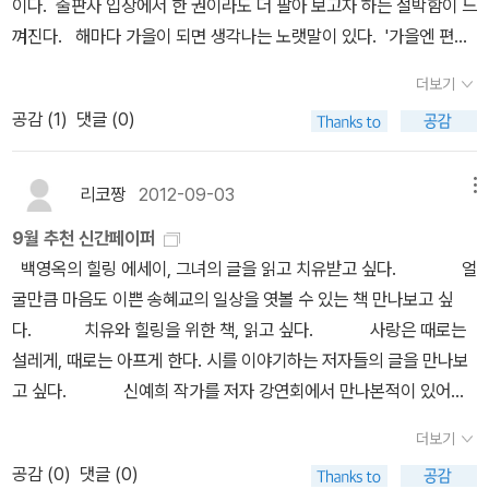
이다. 출판사 입장에서 한 권이라도 더 팔아 보고자 하는 절박함이 느
리는 시와 사랑에 빠진 이야기. 사실 '시'라는 건 조금 생소한 느낌이
다'부터 생각해보자. 대개 사랑에 빠진 연인은 상대에게 무엇이든 주
면 쏟아지는 정보에 현혹되지 말자는 것이다. '어린왕자'님의 리뷰 (정
어른이 될것이라고 생각한다. 그러나 정작 그때가 되면 아직 아무것
껴진다. 해마다 가을이 되면 생각나는 노랫말이 있다. '가을엔 편지
있지만 어쩐지 가을 하면 시와 잘 어울리는 듯한 느낌이 든다. 시인들
고 싶다. 친구 사이라면, 대개 주고받기의 관계다. 오늘 내가 짬뽕을
원사의 고독과 사냥꾼의 쾌락) 토마스 하디가 말한 대로 “인간의 운
도 모른다는 것을 안다사랑에도 , 사람에게도 ,자신에게도 모든 감정
를 하겠어요/누구라도 그대가 되어 받아주세요/낙엽이 쌓이는 날/외
과 평론가의 청춘속에 자리잡고 있는 시가 궁금하다. 스물아홉
더보기
사주었다면, 내일 너는 나에게 짜장면을 사주어야 한다. 오늘도 짬뽕
명은 바로 그의 성격”이다. “여러 우연한 사건들은 그 삶의 주인공이
들을 억누르고 자제하기가 힘든것을 ...어느정도 나이가 들어야 어른
로운 여자가 아름다워요' 이렇게 시작하는 고은 시인의 <가을 편지
번째 생일, 이제 혼자만의 파티를 시작한다. 혼자인 건 괜찮다. 작년에
공감 (
1
)
댓글 (0)
을, 내일도 짜장면을, 모레도 볶음밥을 내가 너에게 사주어야 한다면,
직면해야만 하는 선택의 폭을 결정한다. 하지만 그 삶의 예술가들이
이 되었다고 , 누군가를 좋아하고 사랑하고 인내하는 마음을 제대로
>. 김민기가 곡을 붙이고 이동원이 불렀던... 이 노래를 들으면 가을
도 재작년에도 혼자였으니까. 그래, 괜찮다. (……) 외톨이는 아니지만
나흘 후에는 나는 너를 만나지 않겠다. 그러나 사랑하는 사이라면 그
과연 어떤 선택들을 하게 될 것인지를 결정하는 것은 바로 그들의 성
표현할수 있을지를 알까?내자신이 철들었다고 생각하는순간 우리는
날의 그리움과 짙은 우수가 가슴 속 깊이 묻어나는 듯하다. 그리고 연
혼자인 사람, 파견사원은 원래 그렇다 (……) 나는 스물아홉이다. 나는
렇지 않다. 오늘도, 내일도, 모레도, 또 그다음 이어지는 수많은 날도,
격이다.” 고로 자신의 삶을 배우로서만 살 것인지 감독으로서도 살 것
어른이라고 믿는다.그러나 그어른이 곧 늙음을 나타내는 말임을 그러
습장에 그때의 그리움을 어설픈 시로 남기고 싶은 애잔한 느낌이 든
리코짱
2012-09-03
메뉴
뚱뚱하고 못생겼다. 나는 혼자다. 나는 취미도, 특기도 없다. 나는 매
아무리 주어도 아깝지 않다. 그래서 시인은 '무진무진 깊은 광맥'이라
인지는 전적으로 개개인에 달려 있다. 당신은 어떤 선택을 할 것인
므로 늙지 않고 어른이 되는 방법이 있을까?소설가로 더유명한 백영
다. 나처럼 메마른 사람도 이럴진대, 어느 누구나 가을엔 시적 감흥이
일 벌벌 떨면서 간신히 입에 풀칠할 만큼만 벌고 있다. 어쩌다가 이렇
9월 추천 신간페이퍼
고 표현한 것이다. 그러나 세상일이 다 그렇다 영원히 변치 않는 것은
가? 배우와 감독을 오가는 삶이란 비유하자면 정원사의 그것과 닮았
옥의 작가의 어른의 시간을 맞이하는 방법을 보면 알수 있지 않을까?
저절로 생겨나는가 보다. 이 계절에는 한 권의 시집이나 시인의 에세
게 된 걸까? 내가 이렇게도 형편없는 인간이었나? 처음엔 물이 뜨겁
백영옥의 힐링 에세이, 그녀의 글을 읽고 치유받고 싶다. 얼
없다. 사랑도 그렇다. 사랑도 변한다. 여러 가지 이유로 사랑은 어려워
다. 정원사는 제 공간을 자신이 원하는 대로 가꾼다. 그러나 사람들은
그래서 궁금하다. 시간보다 앞서 어른이 되어서 시간을 맞이하길 바
이가 제격이 아닐까? 내가 읽어 본 김정한 작가의 작품은 하나같
지 않았다. 그래서 괜찮은 줄 알았다. 하지만 어느 순간, 내가 끓는 물
굴만큼 마음도 이쁜 송혜교의 일상을 엿볼 수 있는 책 만나보고 싶
진다. 내가, 혹은 당신이 변할 수도 있고, 궁합이 맞지 않다고 헤어짐
이제 정원사의 태도에서 사냥꾼의 전략으로 모든 것을 바꾸고 있다.
란다.
이 편지와 관련된 것이었다. 고독하다는 뜻이다. 멀리 있어도 헤어지
에 들어온 개구리라는 사실을 깨닫게 됐다. 아무리 발버둥 쳐도 현재
다. 치유와 힐링을 위한 책, 읽고 싶다. 사랑은 때로는
을 강요당하는 수도 있고.... 그래서 시인은 '당신 사랑이 어려워지
지구 저편에 있는 사람이 바로 내 옆에 있는 사람보다 더 가까이 존재
고 싶지 않은 심정, 그것이 편지가 갖는 상징성이 아닐까? 여전히 작
의 삶에서 벗어나기 어려워 진 것이다. <조용한 절망 속에 스물아홉
설레게, 때로는 아프게 한다. 시를 이야기하는 저자들의 글을 만나보
고'라고 표현한다. 내가 당신을 사랑하는 것이 혹은 당신이 나를 사랑
하는 게 가능한 시대에는 누구나 사냥꾼이 되기를 바라는 유혹에 빠
가는 외롭고 자신처럼 힘들어하는 사람들에게 편지를 쓰듯 이 글을
은 온다> 중에서 스물아홉은 아니지만 격한 공감을 끌었던 문구들.
고 싶다. 신예희 작가를 저자 강연회에서 만나본적이 있어서
하는 것이 다 어렵다. 시인은 괴롭다. 기껐 내 사랑이 이 정도라니. 시
지기 쉽고, 또 그렇게 되는 편이 경우에 따라서 더 큰 즐거움을 얻는
썼을 것이다. 먹물같은 슬픔이 밀려오더라도 한바탕 실컷 울고나면
자극적인 제목에 왜 스물아홉 생일에 자신에게 시한부를 선고했을까
그녀의 유쾌함을 좋아한다. 그녀의 맛있는 여행일기 만나보고 싶다!
인은 훌쩍 여행을 떠나본다. 이때 여행이란 당신에게서 벗어나기지만
것도 사실이다. 그러나 사냥꾼은 영원히 쫓기는 신세라는 걸 간과하
다시 살아갈 힘이 생길 것이다. 이 가을에. 삶에 지치다 보면 내
더보기
궁금했는데, 소개글을 읽으며 어느새 납득을 하고 있는 나를 발견할
한편으로는 현실에서 벗어나 당신에게 가까이 가기다.옆에서 보면 사
지 말아야 한다. 지그문트 바우만이 띄운 이 편지 다발은 사냥꾼의 쾌
가 누구를 위해 살고 있는가? 하고 한번쯤 자문하게 된다. 내가 아닌
공감 (
0
)
댓글 (0)
수 있있다. 스물아홉 번째의 혼자만의 생일, 그로부터 일년 후 저자에
랑은 다 그렇다. 측은하고 유치하고. 그러나 자신이 해보면 또 다 그렇
락이 정원사의 고독보다 진정 더 아름다운 것인지 당신에게 묻고 있