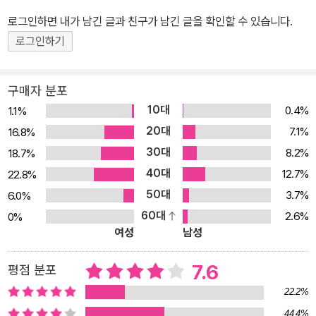
의 적막감이 그로 하여금 시를 끄적거리게 했다. 시인의 꿈을 한순간
로그인하면 내가 남긴 글과 친구가 남긴 글을 확인할 수 있습니다.
도 땅바닥에 내려놓지 않던 문학청년 안도현에게 시는 끊을 수 없는
마약이었고, 구원의 종교였고, 삶의 모든 것이었다. 청년에게 시는 세
로그인하기
상이 가르쳐주는 길을 따라가지 않는 길이었다. 안도현은 지금 연애
에 빠져 있는 사람들에게 말한다. 사랑하는 사람에게 시를 읽어주라
구매자 분포
고. 그 구닥다리 사랑법이 때로는 사람과 사람 사이에 없던 다리를 놓
10대
0.4%
1.1%
기도 한다고. 시는 사랑의 열정을 퍼 올리는 펌프이니까. 그런 펌프질
20대
7.1%
16.8%
로 가슴속에 묻어 놓았던 감정의 응어리들을 끌어올려 토해 놓으면
30대
8.2%
18.7%
다 시가 된다고 중년을 한참 넘어선 문학청년은 말한다. 장석남에게
40대
12.7%
22.8%
시는 밤하늘에 숨어사는 별이다 낙산 꼭대기에서 자취하던 시절. 어
50대
3.7%
6.0%
느 여름 술 마시고 자취방을 향해 올라가다 돌계단에 걸터앉아 먼 하
60대
2.6%
0%
늘을 올려다보았다. 그곳에 숨어사는 별들이 몇 가닥 빛만으로 겨우
여성
남성
버티고 떠 있었다. 그 역시 별이 되고 싶었다. 안 되면 별의 조카라도
되길 바랐다. 그렇게 밤하늘에 숨어 살기를 꿈꾸었다. 숨어산다는 것.
7.6
평점 분포
그것이 세상을 버리는 것일지라도 아름다운 삶이라고 청년 장석남은
22.2%
믿고 싶었다. 그런 믿음이 한 줄기 별빛처럼 시가 되었다. 하응백에게
44.4%