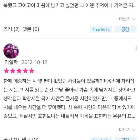
살았는지, 얼마나 아파하며 세상을 보듬었는지 그리하여 가슴에 넘치
저 멀리 보이는 방파제 끝에 일부러 발 딛었다. 그 끝에 새삼 서 보고
복했고 고이고이 마음에 남기고 싶었던 그 어떤 추억이나 기억은 지
리로 살아있느냐 오늘이 그리운 이에게어제의 흔적은습관처럼 메마
세는?’ 하고 묻지 않을 수 없다. '사랑이라는 것이 어떤 건지는 모르나
고 넘치는 세상과 삶에 대한 사랑이 시로 나온 것임을 알고 난 후 시는
싶었다. 낚싯대를 드리우고 앉아 있는 청년들 틈, 시뻘건 칠을 한 작은
금 자신의 마음속에서 화석이 되어버렸을지도 모르겠다. 그만큼 많은
른 자판을 스치운다. 모르던 사람들은모르는 우리들로 남아있다.
그것은 신의 일인 것만은 확실하다는 생각을 한다.'천상병의 <강물>
더보기
그냥 낱말의 나열이 아님을 안다.여기 조심스럽게 자신들의 속내를
등대를 등 뒤로 하고 서서 나는 바다끝 아니 방파제 끝을 딛고 섰다.
시간이 흘렀고 그 세월 속에서 우리는 또 다른 무언가 때문에 결과적
에서 만난 소년의 눈물에 대하여 그는 이렇게 쓰고 있다.그리고 그 울
털어 놓는 시인들은 시를 사랑해 주라고 요구하지도 않는다. ‘시를 완
발 아래 잔잔한 바닷물이 참방이고 무언의 바다는 눈부신 아침 햇살
공감 (
2
)
댓글 (0)
으로 화석이 되어 버린 나의 잃어버린 무언가를 조금이나마 더듬어
음이 순리에 대한 발견의 서글픔인지, 순명에 대한 발견이 설움인
전히 이해해야 시를 사랑하는 것도 아니라고. 남자가 여자를, 여자가
을 받아 유리조각처럼 빛났다. '마음 더 챙기지 말고 꺼내놓을 자리는
보거나 잃어버린 퍼즐 조각을 하나둘씩 맞추는 것처럼 더듬어 볼 수
지, 혹 사랑의 문제도 그러한지 묻고 또 묻는다. 난해한 문제와 그로테
남자를 불꽃처럼 사랑하듯 시도 우연히 다가오는 것이라고. 굉음을
방파제 끝, 환한 그 끝'이 되리. 이 시를 소개하며 안도현 시인은 황동
도 있지 않을까. 인생에서 혹은 삶을 살아가며 수많은 사람이 나의
메뉴
스크한 답으로 만나는 시에서 벗어날 때 시는 힘이 있어진다.
시의 해
내며 몰려올 때도 있고, 고양이처럼 소리 없이 다가올 때도 있으며, 때
규 시인의 언어적 절제력을 찬사한다. 문학공부란 무엇인가, 그것은
옷깃을 스치고 지나간다. 옛말에 옷깃만 스치면 인연이라는 말처럼
석에 있어서 공식이 없다는데 제발 정답 같은 건 제시하지도 요구하
라일락
2012-10-12
론 둔중한 아픔으로, 때론 스치는 바람처럼 찾아오는 것’이라며 시를
말과 감정을 절제하는 법을 배우는 것이다. (중략)시는 자아도취의 산
누군가와 인연이 되고 그 인연이 깊어져서 좋아하게 되고 사랑하게
지도 말라.시는 이해되기 위한 것이 아니라 느끼기 위한 것이므로.시.
우연의 선물로 이해해 주길 수줍게 말하고 있다.정호승, 안도현, 장석
물이 되어서는 안 된다. 자기 자신한테 빠져들기보다는 자기 자신을
된다는 것은 어쩌면 세상에서 가장 힘들고 어려운 일 일지도 모르겠
그것은 자신만의 상처로 데려다주는 위대한 안내자,통증만이 자신의
한때 애송하는 시 몇 편이 없었던 사람들이 있을까?마음속에 자리잡
남, 하응백 이 네 명의 시인들이 선배나 동료 시인들의 시를 읽으며 자
냉정하게 검증해서 거기에서 벗어나려는 노력이 뒤따를 때 비로소 시
다. 처음부터 누군가와 인연이 된다는 것 자체가 몇십만 명의 많은 사
정체성이다. p.s. 시의 전문을 다 알지 못했던 나는 원 싯귀와 시인의
는 시는 그 시를 읽는 순간 그냥 좋아서 가슴 속에 담겨지는 것이라고
신의 시 창작 세계로 독자들을 안내한다. 시인이 타고난 것이 아니듯
는 제대로 된 꽃을 갖추기 시작한다. - p84 시적 언어의 힘을 강조
람 가운데 그 사람과 인연이 되었다는 그 사실 자체만으로도 행복하
느낌의 경계가 느슨해서 조금 혼란스웠다.맨끝에 붙어있는 참고시는
생각된다.학창시절 국어 시간은 즐거운 시간이었지만, 그 중에서도
시 역시 특별한 무엇이 아니며 우리 모두가 살아가는 일상에서의 삶
하는 안도현을 다음 글에서도 알 수 있다. 그러나 김남주를 읽고 공부
고 축복해야 할 일이 아닐까 한다. 누구나 사랑을 하고 누군가는 지금
좀 불친절했다는 느낌이다.
시를 배우는 시간을 더 좋아했다. 시 속에 시인의 마음이 담겨 있기에
을 사랑하고 그 사랑의 결실이 적절한 낱말로 나타난 것, 이것이 시라
하는 후배들에게 나는 한마디씩 딴지를 걸곤 한다. 올곧고 진보적인
도 사랑을 하고 있을 것이고 또 누군가는 그 사랑의 힘이 다하여 헤어
좋았고, 직설적인 표현보다는 내둘러서 마음을 표현하는 은유의 표현
는 것이다. 그렇다면 조금은 버거운 일상이라도 그런 삶의 주인공인
세계관으로 무장한다고 해서 과연 누구나 김남주가 될 수 있을까 하
짐이나 이별을 받아들이고 있을지도 모르겠다. 아무도 알 수 없는 사
이 더 좋았다.이 책 속의 저자들은 난해한 시는 전문가용으로 생각하
우리 모두 시인이라고도 할 수 있을 것이다.이 책에 시는 우리가 살아
고. 다 아는 이야기지만, 시의 감동은 시적 언어의 감동에서 온다는 것
람의 인연이라는 끈에서 서로가 가장 온갖 노력을 하는 방법은 그 순
더보기
고 그들이 연구하도록 내버려 두라고 말하지만, 그래도, 학창시절에
가는 삶의 다양한 감정이 길을 잃고 방황할 때, 시는 바로 그때, 우리
을 김남주의 시를 대할 때 간과하는 후배들을 종종 보아왔기 때문이
간을 온갖 노력을 한다면 후회하지 않는 사랑을 할 수 있지 않을까 하
공감 (
1
)
댓글 (0)