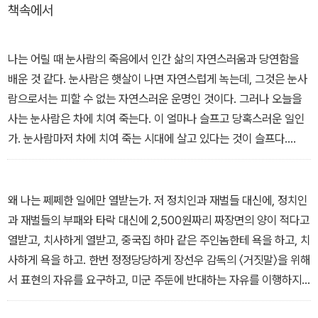
책속에서
고. 남자가 여자를, 여자가 남자를 불꽃처럼 사랑하듯 시도 우연히 다
가오는 것이라고. 굉음을 내며 몰려올 때도 있고, 고양이처럼 소리 없
이 다가올 때도 있으며, 때론 둔중한 아픔으로, 때론 스치는 바람처럼
나는 어릴 때 눈사람의 죽음에서 인간 삶의 자연스러움과 당연함을
찾아오는 것이, 그들이 말하는 시라는 우연의 선물이다.
배운 것 같다. 눈사람은 햇살이 나면 자연스럽게 녹는데, 그것은 눈사
람으로서는 피할 수 없는 자연스러운 운명인 것이다. 그러나 오늘을
세 명의 시인과 한 명의 평론가가 그들이 시와 사랑에 빠졌던 슬프도
사는 눈사람은 차에 치여 죽는다. 이 얼마나 슬프고 당혹스러운 일인
록 아름다운 시절로 당신을 인도한다. 그곳으로 가면 당신도 알게 될
가. 눈사람마저 차에 치여 죽는 시대에 살고 있다는 것이 슬프다.
것이다. 시인은 청춘에 만들어진다는 것을. 당신은 또 알게 될 것이다.
(중략)
당신의 청춘에도 시가 있었다는 것을, 그리고 당신은 이미 시인이라
눈사람이 태어나지 않는 21세기. 인간을 복제하려고 노력은 하지만
는 것을. 우리가 사랑에 빠졌을 때 우리는 모두 시인이 된다.
눈사람은 만들려고 하지 않는 21세기. 설혹 눈사람이 태어난다 하더
왜 나는 쩨쩨한 일에만 열받는가. 저 정치인과 재벌들 대신에, 정치인
라도 자동차에 치여 죽어버리는 그런 세기의 삶은 불행하다.
과 재벌들의 부패와 타락 대신에 2,500원짜리 짜장면의 양이 적다고
열받고, 치사하게 열받고, 중국집 하마 같은 주인놈한테 욕을 하고, 치
_정호승‘눈사람도 자동차에 치여 죽는다’중에서
사하게 욕을 하고. 한번 정정당당하게 장선우 감독의 〈거짓말〉을 위해
서 표현의 자유를 요구하고, 미군 주둔에 반대하는 자유를 이행하지
못하고, 적십자 회비를 받으러 세 번씩 네 번씩 찾아오는 반장에게만