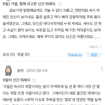
로 만든 것 같은'이라는 수식어가 늘 따라붙는 모양이다. 대학로 연극
9월) 가을, 함께 쉬고픈 신간 에세이.
있다.그렇다면 이 도시의 분식집에서 만나는 희망들이란 어떤 것들인
책별로 나누어 좀 더 자세한 설명을 해놓았고, 이 책의 역사적 고증을
싶다. '천재시인이 과연 있을까? 내가 보기에 천부적으로 문학적 재
무대에 올리는 수많은 이야기, 그의 유년시절, 여행했던 곳, 특별한 사
겉보기엔 멀쩡해보여도 가눌 수 없이 외롭고, 연탄처럼 속이 까
가. 그것은 떼어버리는 것이 희망이다. 낙태를 하고 분식집에 와서 라
거친 자료들에 대해서도 설명을 하고 있어서 내용에 대해 좀 더 신빙
능을 타고난 시인이란 애초부터 없다. 시를 쓰고자 하는 사람이 자신
람들에게 올리는 편지 등 <종이로 만든 배>에는 그가 사랑하는 모든
매진 당신이 보이네요. 홀로 슬프고 맥이 빠져 찹쌀떡처럼 추욱 몸이
면을 먹는 아이는 불량하고 몸 생각을 안해서 라면을 먹는 것이 아니
성이 높다. 어린이들에게 자연스럽게 역사에 대한 관심을 가질 수 있
의 문학적 재능에 대해 회의하거나 한탄할 필요는 전혀 없다. 그것은
기록이 담겨 있다. 느리고 섬세한 말투에서 느껴지는 아날로그적인
늘어졌군요. 그래요, 당신은 바다사자처럼 누워 계세요. 세수도 안 하
다. 돈이 없어서 먹는 라면일 수 있다. 어제까지만 해도 몰랐던 여자와
도록 하는 좋은 내용을 담고 있다. 궁궐에서도 일반 사람들과 비슷한
자신의 게으름을 인정한다는 것과 같다. 시인이 시의 길을 여는 조타
감성의 언어가 느린 배처럼 마음으로 슬며시 다가 왔으면 좋겠다.
고 속살이 훤히 보이는 속옷을 입고 뒤척일 때 지친 하마같이도 보여
아침까지 잔 남자아이는 진짜로 모르던 여자가 아니고, 한 진지한 여
생활을 했다는 사실이 아이들에게 좀 더 친근하게 다가오지 않을까
수가 되려면 선천적인 재능보다 자신의 열정을 믿어야 한다 ' 2. 제주
미국의 이타카라는 소도시에 2년여간 머물면서 이상적인 공
요. 그래도 귀여우세요. 애써 꾸미지 않아도 당신은 아름다워요. _ 당
자로서, 말하자면 한 여자를 발견한 그래서 새롭게 보이는 여자와 아
싶다. 너무 어려운 역사책을 사기에는 부담스럽고, 가볍게 시작할만
올레 이사장으로 더유명한 작가의 글 , 일명 냠냠 공주, 먹보여왕으로
존과 공생에 대한 공부를 하고 돌아온 송호창의 체류기. 이타카라는
신은 바다사자처럼 누워 계셔요 선선한 바람이 불어오는 가을, 때
침까지 잔 남자이다. 그들이 낙태를 한 것은, 그들이 그 지경에까지 이
한 어린이 역사 그림책으로 이 책을 적극 추천한다. <인문/사회/과
불리우는 그녀가 음식에 대해 세계를 돌아다니며 맛본 음식들에 대한
더보기
도시는 아주 작은 문제가 일어나더라도 사람들이 함께 해결해보려는
때로 졸리고 문득 떠나고 싶어지는 마음이 일기 일쑤인 계절.아무것
른 것은 그 둘 사이의 사랑이 부족해서가 아니라 그 둘에게 닿는 사랑
학/예술 분야> '빨간 바나나'님의 리뷰 (먹거리의 불안을 극복하는 방
이야기들이 궁금하다.제주의 올레길을 만든것 만큼 음식여행 길도 제
공감 (
0
)
댓글 (0)
지혜를 모으고, 자연을 해치지 않는 생태주의 철학을 몸소 실천하는
도 하기 싫은 날은 나를 사랑하기 좋은 날이라고 말하는 이 책이 궁금
이 너무나 척박해 생긴 그런 지경인 것이다. 그들은 낙태를 할 정도로
법) 무분별한 정보들이 넘쳐난다. 정보를 뿌리는 사람들에게 중요한
대로 안내해 주리라 믿는다.그녀의 좌우명 ' 가버린 끼니는 다시 돌아
그야말로 '같이 살자'는 구호가 가장 잘 어울리는 곳이라 한다. 모두가
해졌다. 옆에서 보면 사랑은 다 그렇다. 측은하고 유치하고.
애정에 굶주린 영혼들인 것이다. 그들의 희망은 꽃피는 절망이다. 그
것은 사실의 전달이 아니라 그런 이야기가 존재한다는 사실, 그래서
오지 않는다' 처럼 배고픈것을 못참는 그녀의 이야기가 나와 너무 닮
더불어 같이사는 것에 대해 진지하게 고민하고 극복해 나가는 의미있
그러나 자신이 해보면 또 다 그렇다. 위대하고 결정적이고 운명적이
꼼쥐
2012-09-04
메뉴
들에게 이 도시의 라일락꽃은 절망일 수밖에 없다. 웃는 꽃이 아닌 우
사람들로 하여금 불신을 조장해 이득을 얻는 것이다. 음식에 대한 두
아서이기도 하다. 3. 곧 어른의 시간이 시작된다. 사람들은 대개 회
는 체험기인 만큼 정치인 송호창이 앞으로 한국사회가 지향해야할 삶
고…. 사랑은 불연속적인 두 개체가 하나로 합치는 것이다. 이것은 애
는 꽃, 시든 꽃은 빨리 떨어져야 하는데 바람이 불지 않으니 그걸 보는
려움은 음식에 대한 각종 정보에 귀 기울이게 하고 눈을 멎게 한다. 정
한에 찬 얼굴로 그것을 ‘청춘’이라고 부르는 모양인데, 나는 그토록 혼
9월의 신간 에세이
의 진로를 어떻게 제시해 줄지 더불어 기대하게 되는 책이다.
당초 불가능한 일이다. 그렇지만 혼자 있는 것도 불가능하다. 심심하
것도 난감하다.' 책 <우리가 사랑에 빠졌을 때>에서 네번째로 문학평
보는 많지만 어떤 것을 습득해야 할지 알 수 없다. 악순환이 거듭된
란스럽고, 난폭하고, 무지했던 그 시절로 되돌아가고 싶은 생각이 없
'가을은 독서의 계절'이라는 말이 무색하게 일 년 중 책이 가장 안 팔
고, 외롭고, 허전하기 때문에. 그래서 하나에서 둘로, 둘에서 하나로,
론가 하응백이 사랑하는 시를 이야기한다. 문학평론가 하응백은 이
다. 먹거리의 불안을 극복하는 방법은 저자가 인용한 마이클 폴란의
었다. 아마도 그런 건 아닐까. ‘너무 아픈 사랑은 사랑이 아니었음
리는 계절 또한 가을이라고 한다. 그래서인지 새로 출간된 에세이는
오락가락하다가, 그 힘든 시소놀이를 하다가, 사람은 죽는다. _ 하응
성복 시인의 <편지,1>에 대해 말한다. '첫째 의미 문장 '처음 당신을
조언이자 우리가 잘 알고 있는 그것, ‘다양한 종류의 음식을 먹되 과식
을’이라고 노래한 김광석의 말처럼 너무 아픈 청춘 역시 청춘이 아닌
대부분 요즘의 시회적 이슈로 주목을 받는 '힐링'과 연관된 책들 일색
백 ‘사랑은 다 그렇다’ 중에서 세 명의 시인과 한 명의 평론가가 그
사랑할 때는 내가 무진무진 깊은 광맥 같은 것이었나 생각해 봅니
하지는 말고, 과일과 채소를 많이 섭취하라’이다. 한 가지 더 덧붙인다
내가 모르는 다른 것이었을 가능성...... --- p.23 모두들 20대가 되면