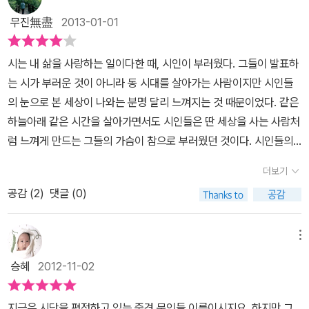
뒷골목 빨랫줄에 널려있는 주렁주렁한 이야기들, 문학과 시쓰기에 대
것같고, 갈대밭에 누워 살가운 바람결을 한나절쯤 느껴야 할 것같고,
질문과 보기를 다음 세대에 왕관처럼 성스럽게 넘겨주는 일이 되겠
무진無盡
2013-01-01
한 칼날같은 이야기들, 먼저 간 불운한 시인들에 대한 안타까운 이야
재래식 화장실의 칸막이벽에 누구와 누가 사귄다더라 하는 유치한 낙
다. 그러나 세상의 역설적인 일들을 모두 시인에게만 맡겨둔다면 우
기를 읽다가 만나게 되는 '시의 발견'에 있다. 의외성과 친숙함이 공존
서를 한 줄쯤 남겨야 할 것 같고, 계집애들 떼를 지어 다니는 어느 길
리 민간인들의 현실은 너무 무미건조하지 않을까. 또한, 시인은 신경
시는 내 삶을 사랑하는 일이다한 때, 시인이 부러웠다. 그들이 발표하
하면서 특별한 방식의 시선집 같기도 한데 시를 분석하거나 자신들의
목의 벤치에 앉아 자못 심각한 표정으로 알 수 없는 시집을 펼쳐 읽어
림의 <봄날>을 보고 어렸을 적 경주에 계신 외할머니댁 방문했을 때
는 시가 부러운 것이 아니라 동 시대를 살아가는 사람이지만 시인들
감상평을 주입하는 식이 아니라 개인적인 삶의 구절구절에서 마주한
야 할 것같고...그런 날이면 하늘은 유난히 높고 푸르렀다. 이제 세월
를 떠올린다. 반가움이 결여된 채 표정 없이 맞아주시던 할머니가 몹
의 눈으로 본 세상이 나와는 분명 달리 느껴지는 것 때문이었다. 같은
특별한 시들을 지극히 사적인 감정으로 소개한 것이라 더욱 와닿는
의 무게를 어깨에서 반쯤 덜어낸 나는 여전히 어린애같은 감상과 아
시 서운했다한다. 그러나 새벽에 소변을 보러 마당을 질러 화장실에
하늘아래 같은 시간을 살아가면서도 시인들은 딴 세상을 사는 사람처
다. 시인들의 글이다보니 그 글 자체만으로도 충만하고 시적이다. 그
날로그식 DNA를 품고 산다. 철부지 어린애가 아닐 수 없다. 그러나
다녀오던 길, 진눈깨비 속에서도 시인이 잠든 방 아궁이 앞에서 군불
럼 느껴게 만드는 그들의 가슴이 참으로 부러웠던 것이다. 시인들의
런데 제목만 나온 시들이 많아, 전문을 싣진 못해도 일부라도 소개해
어쩌랴. 천성이 그런 걸. 언제였는지 기억도 없지만 아마 신혼초였지
을 때는 할머니의 모습을 발견한다. 그리곤 생각한다‘사랑한다는 백
가슴 속에 무엇이 있어 거친 세상이 순하게, 벅찬 일상이 달콤하게, 버
줬더라면 더 좋지 않았을까, 아쉬운 부분이 있다. 제목과 시인을 적어
싶다. 한번은 아내가 창고에 꽁꽁 숨겨두었던 내 노트 상자를 들고 나
더보기
마디 말보다 말없이 새벽에 일어나 손자가 자는 방에 군불을 지피는
거운 삶이지만 그래도 살아볼 용기를 낼 수 있게 하는지 도무지 모를
두었다가 따로 찾아보면 미처 몰랐던 좋은 시들을 만날 수 있는 계기
타나서는 이게 뭐냐고 물었다. 필요없는 거라면 버리자는 제안에 나
것이 바로 사랑의 원형이 아닐까.’ (개인적으로는 이 '사랑의 군불'로
공감 (
2
)
댓글 (0)
일이었다. 그 사이 한 편 두 편 읽어가던 시를 흉내 내며 끄적거려 보
가 될 수 있겠다. 참 좋았던 것은 책에 실린 흑백사진들이다. 조야하지
는 펄쩍 뛰었다. 쓸모를 따져 가치를 매기는 요즘에 곰팡내 풀풀 나는
마음이 따뜻해졌다.) 안도현 - 그릴 수 없는 마음의 빛깔까지도 “그
기도 했지만 이내 멈출 수밖에 없었다. 이제와 돌아보면 어쩜 당연한
않고 차분하고, 여백이 있어 시적인 사진들이 잔잔한 감흥을 준다. 기
그 상자는 아내의 눈에 쓰레기도 그런 쓰레기가 아닐 수 없었으리라.
고색창연한 사랑법이 때로는 사람과 사람사이에 없던 다리를 놓고,
일이었다. 시인만큼 치열한 생각을 아니 그만큼의 알찬 삶을 살아가
시감이 드는 꿈결 같은 풍경들, 아름답기만 한 게 아니라 거칠고 투박
메뉴
그러나 내게는 그 무엇보다 소중한 추억의 상자였으니 그걸 버리라며
이미 놓인 다리를 더 튼튼하게 만들지도 모른다.” 시 한 줄로 여인을
지 못한 것이 그 이유가 아닐까 한다.‘기다리는 것은 오지 않는다는 것
한 결이 살아있는 사진들, 나는 그 속에 한참 머물러 있곤 했다. 요즘
선뜻 내줄 수는 없는 노릇이었다. 나는 시를 좋아한다. 그런 까닭에
승혜
2012-11-02
낚아 본 적 있는 안도현시인의 사랑법이다. 누구에게나 통하는 연애
을알면서도 기다리고, 기다리다 지치는 게 삶이라고알면서도 기다렸
성향의 사진에세이집에서는 드문 사진들이다. 첫번째, 정호승 편
누렇게 바랜 시집들도 버려지지 아니한 채 책꽂이 한 칸을 떡하니 차
법은 아니겠지만 시 한 줄의 인용으로 마음이 엮일 수 있다면 그 사랑
지요’시인 안도현의 ‘고래를 기다리며’중 일부다. 2013년 새해를 맞
'기다리다 지치는 게 삶이라고' 에서는 나도 몇 해 전 장생포 포경선에
지하고 있다. 시를 읽고 있으면 여백을 스쳐가는 아스라한 세월이 있
지금은 시단을 평정하고 있는 중견 문인들 이름이시지요. 하지만 그
은 그 어느 때보다, 그 누구보다 뜨겁게 타오르리라. 그의 충고에 의하