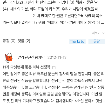
도. 물론 그렇지 않은 시도 많긴 하지만 대게 ‘시’란 홀로 피어나고 바
별하지 못하는 너하고 이 들길 여태 걸어왔다니나여, 나는 지금부터
멀리 간다.(2) 그렇게 한 편의 소설이 되었다.(3) 책읽기 좋은 날
테 빠져들기보다는 자기 자신을 냉정하게 검증해서 거기에서 벗어나
람결에 또 어디론가 날아가 버릴 이름 모를 홑씨 같은 습성이 있다. 슬
너하고 절교다!' (안도현의 사 <무식한 놈 > p.82 ) (사진검색: 네이
(4) 채소의 기분, 바다 표범의 키스(5) 우리가 사랑에 빠졌을 때
려는 노력이 뒤따를 때, 비로소 시는 제대로 된 꼴을 갖추기 시작한다.
픔의 대지 위에서 그 눈물의 샘을 먹고 자란 꽃, 그 꽃을 아름답다고
버 누군가의 블로그에서 - 죄송합니다) 시인 장석남의 이야기 속에
2. 내 맘대로 한 권만 고른다면?★ 사람의 목소
무한정 고백만 늘어놓을 일이 아니라, 세상과 사물을 묘사하는 법을
말하는 자의 입김에서 붉어지고 터지는 가련한 숙명이 있다. 어느새
나오는 시인의 장례식이야기.대학교 1학년때인가 어느 겨울날 우연
리는 빛보다 멀리간다 / 위화 '위화'의 책은 <가랑비의 외침>밖에 읽
연마하는 게 중요하다.' 안도현 시인은 1997년에 나온 미당의 <80
날아가 버린 수많은 홑씨들의 언어들이 아득한 세상의 언어처럼 알알
히 신문에서 김종삼 시인의 죽음을 읽게 된다. 잘 알지도 못하는 시인
어 보지를 못했습니다. 이번에 소설이 아닌 산문집이라고 해서 가벼
소년 떠돌이의 시>를 이야기한다. 그는 이 시의 감동은 시집의 제목
더보기
이 박히는 일이다. <우리가 사랑에 빠졌을 때>는 평생 시와 연애하
이었건만, 그는 그날의 그 말로 표현할 수 없는 기분에 비쩍 마른 몸에
운 신변잡기로 생각하였는데, 기대 이상으로 좋은 책, 유익한 책이었
이 시사하는 바와 같이 여든을 훨씬 넘긴 노시인이 놀랍게도 소년의
공감 (
0
)
댓글 (2)
는 네 명의 글쟁이들이 모여서 각자의 추억으로 또한 사랑만으로 이
헌혈을 하고, 책방에 들러 <북치는 소년>이란 책을 구입한다. 그리고
습니다.그동안 우리는 중국이 개혁개방을 하였다고 해도 인터넷을 비
목소리를 내고 있는 데고 온다고 말한다. '미당의 오감은 날이 갈수록
야기를 짓는다. 공통된 생각을 짚자면 이들이 생각하는 시는 변방의
훗날 황동규의 <점박이 눈>이란 시를 발견하게 되는데, 그 시는 김종
롯한 매체들을 검열한다는 말을 듣기도 했고, 티벳에 대한 강압 통치
소년을 닮아간다. 어른은 복잡하게 얽히고설킨 세상사에 대해 이것저
풍경을 말하고 있다라는 점이다. 전형이거나 세계의 질서, 순응의 낱
삼의 장례식에 관한 시였다고 한다. 시인의 기억에도 그날은 눈이 내
가 이루어지고 있음을 알고 있습니다.지난 30년동안에 정치 혁신, 경
알라딘신간평가단
2012-11-13
메뉴
것 따지고 분석하는 사람이다. 소년은 단순하게 세상을 읽으려고 한
말과는 거리를 둔 전복적이고 일탈하며, 마구 움직이는 상상력의 세
렸는데, 황동규 시인은 그 눈마저 까만 눈으로 표현을 했던 것이
제적 발전은 이루어 졌지만, 그 화려함 뒤의 그늘이 있음을 알고 있었
다. 삶의 갈등과 고뇌에 물들지 않았기 때문이다. 근래 미당의 시에 나
11기 다섯번째 좋은 리뷰 선정작
계관이 담겨 있어야 진짜 시라는 이야기를 하고 있다. 이는 흡사 우주
다. 지금까지 우리는 시인이란 원래 천부적인 재능을 가지고 태어난
지요. 위화는 자신의 어릴적 이야기로 부터 지금의 이야기를 통해서
타나는 단순성은 이 세상을 한 바퀴 휘휘 돌아본 뒤에 마침내 다다른
이번 달에도 좋은 리뷰 써주신 분들께 감사의 말씀 전합니다. 좋은 리
의 근성과도 같지 않나라는 생각을 해본다. 지구라는 중심에서 바라
다고 생각했을 것이다. 그러나, 시인은 시와 사랑에 빠졌을 때에 되는
중국의 민낯을 보여준다는 생각을 하게 되었습니다.열 개의 단어로
시선의 경지라고 해도 좋을 것이다. 문학과 인생의 산전수전 끝에 미
뷰로 선정된 작품을 발표합니다. 선정은 각 분야 파트장님께서 고생
보는 규칙과 질서들은 알면 알수록 얼마나 우리가 틀린 존재들인가를
것이 아닐까 하는 생각을 가지게 한다.시인이란 어떤 사람들일까?우
오늘의 중국을 말해주는 것이지요. 문화대혁명 시기의 이야기는 잔인
당은 천진함이라는 새로운 문학적 눈을 갖게 된 것이다.' 책 <우리가
해주셨습니다. 늘 고맙습니다. 선정되신 분께는 알라딘 1만원권 상품
상기시켜 주기 때문이다. 내가 세상의 중심이라는 생각을 버리게 되
선은 문인 중에서도 돈벌이 안되는 가장 가난한 사람들을 생각하게
하고 처절하기도 하고, 경제적 혜택을 누리지 못하는 사람들의 이야
사랑에 빠졌을 때>에서 세번째로 소개되는 시인의 이야기는 바로 장
권을 계정에 등록된 이메일로 금일 발송해드릴 예정입니다. 이번 달
고 주변으로 시선을 옮기게 되면서, 변화와 상상력을 모색할 때 유연
되지만, 그래도 시인들의 삶이 궁금하기도 했고, 시인이란 어떤 생각
기는 가엾기도 하네요. 그러나 전체적으로 보았을 때에 이 책은 중국
석남이 사랑하는 시이다. 책을 읽으면서 장석남이라는 시인을 처음
도 멋진 리뷰 기대하고 있겠습니다. 감사합니다. <소설 분야> '햇살
한 진실이 다가오게 돼 있다. 시 역시 세상의 가장 낯설고 뜻밖의 정경
을 가지고 있는지도 궁금했다.그리고 그들이 시에 심취하게 된 동기
의 현대사를 조명해 볼 수도 있고, 위화의 글쓰기 과정도 엿 볼 수 있
알게 되었는데, 그의 글에서 느껴지는 감성과 스타일이 매력적이다.
찬란'님의 리뷰 (눈이 번뜩이는 기발함 이야기, 그 속에서 삶의 보물