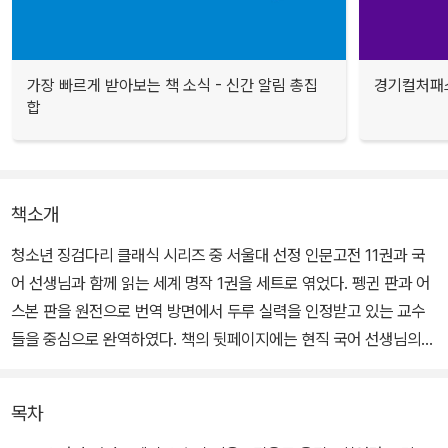
가장 빠르게 받아보는 책 소식 - 신간 알림 총집
경기컬처패스
합
책소개
청소년 징검다리 클래식 시리즈 중 서울대 선정 인문고전 11권과 국
어 선생님과 함께 읽는 세계 명작 1권을 세트로 엮었다. 펭귄 판과 어
스본 판을 원전으로 번역 방면에서 두루 실력을 인정받고 있는 교수
들을 중심으로 완역하였다. 책의 뒷페이지에는 현직 국어 선생님의
꼼꼼하고 풍성한 해설이 수록되었다.
목차
작가나 작품에 대한 친절한 해설은 물론, 현대를 살아가는 청소년들