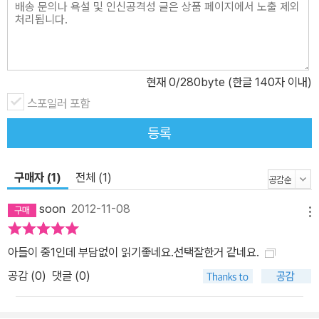
다리! 학부모, 청소년 들 모두가 청소년 시기에 고전 문학 작품을 읽어
야 한다는 당위나 필요성에 대해서는 절대적으로 공감하고 있다. 그
럼에도 불구하고 정작 청소년들은 고전 문학을 쉬이 손에 잡지 못한
다. 그 이유는 무엇일까? 바로 고전 문학 작품에서 풍겨 나오는 무게
현재
0
/280byte (한글 140자 이내)
감과 부피감 때문이다. 사실 독서 능력이 채 완성되지 않은 청소년들
스포일러 포함
에게 500~1,000쪽(단행본 기준) 이상 되는 완역본의 분량은 부담
감으로 다가올 수밖에 없다. 게다가 (역자들이 내세울 만한 권위를 가
등록
졌다고 해도) 청소년 독자들을 전혀 배려하지 않은 문장의 구조나 흐
름-길이, 어휘, 호흡-은 독서 지구력이 길지 않은 청소년들의 독서욕
구매자 (1)
전체 (1)
을 오히려 바닥으로 떨어뜨리기에 충분하다. 이에, 푸른숲주니어에서
는 오롯이 청소년들을 위해 고전 문학 작품들을 새롭게 정비해야 할
soon
2012-11-08
메뉴
필요성을 절감하였다. 소화 능력이 부족한 청소년들에게 무작정 완역
본을 권하기보다는, 완역본으로 가는 징검다리 역할을 해 줄 만한 중
아들이 중1인데 부담없이 읽기좋네요.선택잘한거 같네요.
간 단계의 세계 명작 시리즈가 필요하다는 생각을 한 것이다. ‘푸른숲
공감 (
0
)
댓글 (0)
징검다리 클래식’은 완역본과 비교해 우위에 있다고 주장하지 않는
다. 청소년들이 이 시리즈를 읽은 다음 완역본을 읽고 싶어 하게 된다