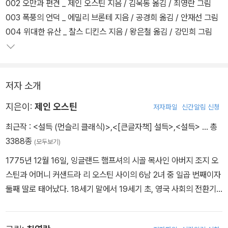
이 백 년 이백 년 전의 세계 명작을 왜 지금 굳이 읽어야 하는지, 현재
002 오만과 편견 _ 제인 오스틴 지음 / 김욱동 옮김 / 최영란 그림
적 시점에서 어떤 의미를 찾을 수 있는지 등등 다양한 접근을 시도하
003 폭풍의 언덕 _ 에밀리 브론테 지음 / 공경희 옮김 / 안재선 그림
였다. 아울러 재미있고 풍성한 정보 팁과 시각 자료를 함께 실었다.
004 위대한 유산 _ 찰스 디킨스 지음 / 왕은철 옮김 / 강민희 그림
저자 소개
지은이:
제인 오스틴
저자파일
신간알림 신청
최근작 :
<설득 (먼슬리 클래식)>
,
<[큰글자책] 설득>
,
<설득>
… 총
3388종
(모두보기)
1775년 12월 16일, 잉글랜드 햄프셔의 시골 목사인 아버지 조지 오
스틴과 어머니 커샌드라 리 오스틴 사이의 6남 2녀 중 일곱 번째이자
둘째 딸로 태어났다. 18세기 말에서 19세기 초, 영국 사회의 전환기
속에서 인간의 본성과 감정을 놀랍도록 세밀하게 그려낸 작가이다.
제인 오스틴은 무도회와 연애, 가족과 결혼 같은 소재를 통해 인간의