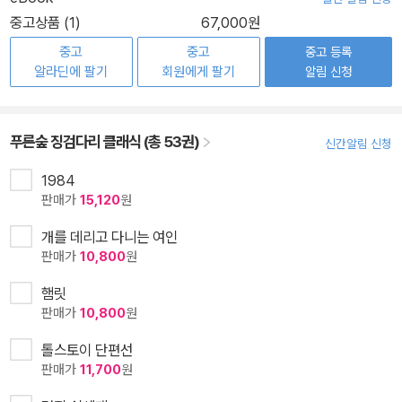
중고상품 (1)
67,000원
중고
중고
중고 등록
알라딘에 팔기
회원에게 팔기
알림 신청
푸른숲 징검다리 클래식 (총 53권)
신간알림 신청
1984
판매가
15,120
원
개를 데리고 다니는 여인
판매가
10,800
원
햄릿
판매가
10,800
원
톨스토이 단편선
판매가
11,700
원