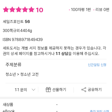
10
100자평 1편
리뷰 0편
세일즈포인트
56
300쪽
규외
4404g
ISBN 9788971849439
세트도서는 개별 서지 정보를 제공하지 못하는 경우가 있습니다. 각
권의 상세 페이지를 참고하시거나
1:1 상담
을 이용해 주십시오.
주제분류
신간알림 신청
청소년
>
청소년 고전
선물하기
공유하기
새상품
-
eBook
-
출간 알림 신청