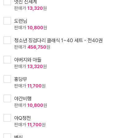
멋진 신세계
판매가
13,320
원
도련님
판매가
10,800
원
청소년 징검다리 클래식 1~40 세트 - 전40권
판매가
456,750
원
아버지와 아들
판매가
13,320
원
홍당무
판매가
11,700
원
야간비행
판매가
10,800
원
아Q정전
판매가
11,700
원
변신