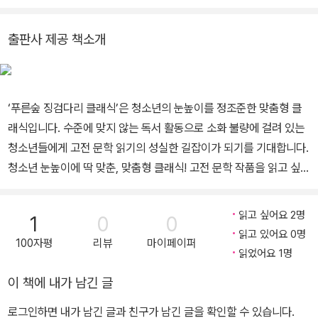
평가받고 있다.
번역가, 문학비평가로 활동하고 있다. 지은 책으로 《문학이란 무엇인
가》 《세계문학이란 무엇인가》 《이양하, 그의 삶과 문학》 《설정식, 분
출판사 제공 책소개
노의 문학》 《비평의 변증법》 《천재와 반역》 등이 있고, 옮긴 책으로
《앵무새 죽이기》 《호밀밭의 파수꾼》 《위대한 개츠비》 《노인과 바
다》 《이선 프롬》 《아메리카의 비극》 《새장에 갇힌 새가 왜 노래하는
‘푸른숲 징검다리 클래식’은 청소년의 눈높이를 정조준한 맞춤형 클
지 나는 아네》 등 다수가 있다. 2011년 한국출판학술상 대상을 수상
래식입니다. 수준에 맞지 않는 독서 활동으로 소화 불량에 걸려 있는
했다.
청소년들에게 고전 문학 읽기의 성실한 길잡이가 되기를 기대합니다.
청소년 눈높이에 딱 맞춘, 맞춤형 클래식! 고전 문학 작품을 읽고 싶어
도 방대한 분량과 난해한 표현들 때문에 어려움을 겪고 있는 청소년
들을 위해 마련된 푸른숲 징검다리 클래식. 〈서울대 선정 인문고전 B
읽고 싶어요 2명
1
0
0
EST 11〉(전 11권) 세트를 선보입니다. 전 9종 11권(+ 1권)의 구성
읽고 있어요 0명
100자평
리뷰
마이페이퍼
서울대학교에서 대학교 신입생들과 청소년들을 위해 선정한 ’고전 문
읽었어요 1명
학’도서들을 따로 모아 세트를 구성하였다. 고전 중에서도 지식의 원
이 책에 내가 남긴 글
천이 되는 고전만 따로 모았을 뿐 아니라, 전공이나 취향의 울타리를
넘어 누구나 읽어야 할 핵심 작품들만으로 구성한 세트이다. 9종 11
로그인하면 내가 남긴 글과 친구가 남긴 글을 확인할 수 있습니다.