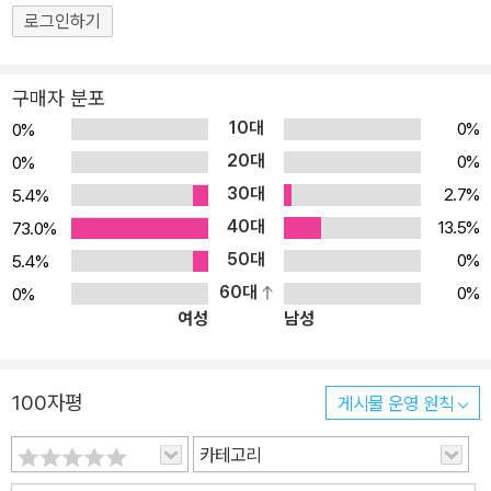
권으로 이루어진 고전 세트를 읽고 나면, 교훈과 감동을 느낄 수 있을
로그인하기
뿐 아니라 종합적 사고력까지 기르게 될 것이다. [간략한 소개] 청소
년 눈높이를 정조준한 맞춤형 세계 명작 시리즈! 〈푸른숲 징검다리 클
구매자 분포
래식〉은 고전 문학의 소화 능력이 부족한 청소년들에게, 완역본으로
10대
0%
0%
가는 징검다리 역할을 하는 고전 시리즈이다. 고전 문학 작품을 읽고
20대
0%
0%
싶어도 방대한 분량과 난해한 내용 때문에 어려움을 겪고 있던 청소
30대
2.7%
5.4%
년들에게 새로운 기회의 장을 제공할 것이다. 국내 최초로 시도한 청
40대
소년만을 위한 전문 번역! 청소년을 대상으로 하는 시리즈의 특징을
13.5%
73.0%
살리기 위해, 실력을 인정받고 있는 교수들을 중심으로 신뢰도 높은
50대
0%
5.4%
역자군을 구성했다. 또한 원작의 생생함이 그대로 살아있는지 일일이
60대
0%
0%
여성
남성
점검하는 과정을 각 권별로 거쳐, 쉽고 신 나는 고전 읽기가 가능하다.
현직 국어 선생님의 꼼꼼하고 풍성한 해설! 현장에서 청소년들과 실
제 만나고 있는 현직 국어 선생님들의 친절한 해설이 실려 있다. 왜 세
100자평
게시물 운영 원칙
계 명작을 지금 읽어야 하는지, 지금의 눈으로 어떤 것을 바라봐야 하
는지 등 다양하고 풍성한 해설을 통해 학습과 교양 두 마리 토끼를 동
카테고리
시에 잡을 수 있도록 도와준다. 세트 출간 의의 완역본으로 가는 징검