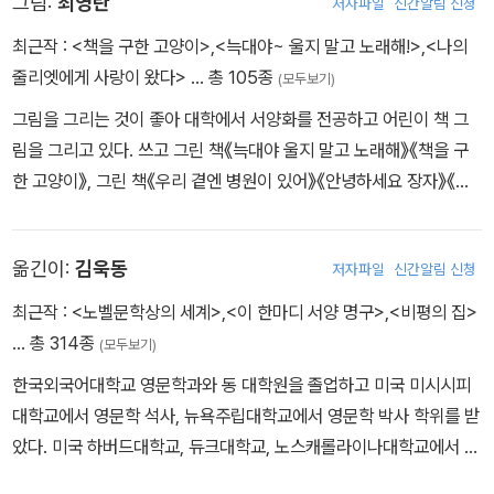
그림:
최영란
저자파일
신간알림 신청
자존심, 편견, 이성, 감성, 그리고 사회적 위선을 재치 있게 드러냈다.
문체는 부드럽지만 결코 순응적이지 않았고, 풍자와 아이러니를 통해
최근작 :
<책을 구한 고양이>
,
<늑대야~ 울지 말고 노래해!>
,
<나의
여성의 내면과 사회적 위치를 정교하게 묘사했다. 남녀의 사회적 역
줄리엣에게 사랑이 왔다>
… 총 105종
(모두보기)
할과 계급적 제약이 뚜렷했던 시대에 여성으로서 독립적인 창작 활동
그림을 그리는 것이 좋아 대학에서 서양화를 전공하고 어린이 책 그
을 이어갔다. 오스틴은 생전 대부분의 작품을 익명으로 출간해야 했
림을 그리고 있다. 쓰고 그린 책《늑대야 울지 말고 노래해》《책을 구
는데, 《이성과 감성》의 표지는 “어떤 숙녀에 의해(By a Lady)”로
한 고양이》, 그린 책《우리 곁엔 병원이 있어》《안녕하세요 장자》《못
되어 있었고, 《오만과 편견》은 “《이성과 감성》의 저자가 쓴(By the
난 사과의 꿈》《세이두르》《안녕, 안데르센》 외 여러 권이 있다.
Author of Sense and Sensibility)”로 소개되었다. 그녀의 본명 ‘J
ane Austen’이 처음 표지에 등장한 것은 사후 출간된 《설득》과 《노
옮긴이:
김욱동
저자파일
신간알림 신청
생거 사원》부터였다. 대표작인 《오만과 편견》은 출간 이후 200년 넘
최근작 :
<노벨문학상의 세계>
,
<이 한마디 서양 명구>
,
<비평의 집>
게 사랑받으며, 수많은 영화와 드라마, 문학 작품에 영향을 미쳤다. 오
… 총 314종
스틴이 창작해낸 작품 속 인물들은 지금도 여전히 살아 숨 쉬듯 생생
(모두보기)
하며, 특히 엘리자베스 베넷, 에마 우드하우스, 앤 엘리엇 등은 초기
한국외국어대학교 영문학과와 동 대학원을 졸업하고 미국 미시시피
페미니즘의 상징적 인물로 평가받는다. 제인 오스틴은 1817년, 41세
대학교에서 영문학 석사, 뉴욕주립대학교에서 영문학 박사 학위를 받
의 나이로 세상을 떠났다. 비록 짧은 생이었지만, 그녀의 대표적인 소
았다. 미국 하버드대학교, 듀크대학교, 노스캐롤라이나대학교에서 교
설 여섯 작품은 “영국 소설의 정수이자 현대적 인간 심리의 기초”로
환교수를 역임했고, 현재 서강대학교 영문학과 명예교수로 재직하며