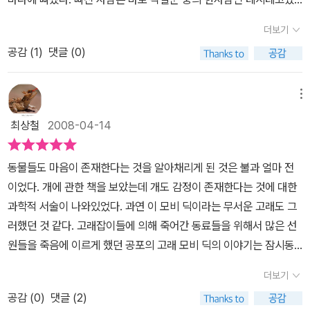
피어올랐다.그는 작살을 허공으로 들어 올리며 고래고래 악을 썼
하다. 이런 마음이 나만이 갖는 게 아님을 모비 딕은 말한다.바다는 사
다. 고래가 있는 아주 무서운 상황에서 퀴퀘드가 날카로운 칼을 입에
다.'악마의 축복이 있을 것이다. 이 작살에 악마의 축복이!'] - <모비딕
더보기
람들에게 큰 위안을 선사한다. (...중략...) 나에게 바다는 이 세상이 모
문 채 뒷갑판에서 바다로 뛰어들어 테시테고를 구하였다. 난 이 장면
>, (푸른숲 주니어, 2012) 158p~159p 중에서 - 이 부분이 인상 깊
든 미스터리를 대표하는 것이었다. 바다 속을 눈이 빠지도록 들여다
공감 (
1
)
댓글 (0)
이 가장 인상깊게 머리에 남아있었다. 그 장면이 인상 깊었던 까닭은
었던 까닭은 아하브 선장의 분노, 광기, 성격이 가장 잘 들어나는 부분
보고 있노라면, 나는 광대한 우주의 움직임을 미세하게나마 느낄 수
위험에 빠진 친구를 돕기 위해 자신의 목숨까지 내놓았기 떄문이다.
이기 때문이다. 난 이 책의 주인공은 이스마엘, 모비딕도 아닌 아하브
있었다. 그때마다 상쾌한 기분을 맛보았다. 삶에 대한 불꽃이 내 핏줄
나는 이런행동을 했던 퀴퀘그가 영웅같아 보였다. 마치 지하철의 철
메뉴
선장이라고 생각한다. 왜냐하면 아하브 선장을 통해서만 얻을 수 있
속에서 다시 고동친다는 것을 느낀다. (본문 11~12쪽 부분발췌. 이스
로에 사람이 떨어졌을때 그 사람을 구한 사람들처럼 말이다. 그리고
는 교훈이 있기 때문이다. 바로, 아하브 선장의 집념은 본받을만 하지
최상철
2008-04-14
마엘.)아하브 선장의 광기는 자신을 불구로 만든 모비 딕에 대한 집착
이스마엘도 여기서 이렇게 생각했었다. 「 한사람의 생명을 구해 내려
만 자신의 한계 이상까지 집착한다면 오히려 악영향을 끼치게 되기
이기도하면서 증오 어린 한을 하나로 집중시키는 동력이었다.그에게
는 그런 대단한 용기는 어디서 나왔을까? 이스마엘, 너라면 그 상황
때문이다. 예로 들어보면 아하브 선장 때문에 선원들이 한명 빼고 모
동물들도 마음이 존재한다는 것을 알아채리게 된 것은 불과 얼마 전
이성은 사라지고 선원을 이끌어야 하는 선장의책임감도광기 앞에서
에서 과연 그런 행동을 할 수 있었을까?」 - 「모비 딕」, 푸른숲주니어,
조리 죽게 된 일이다. 난 이책을 초등학교 고학년에게 추천한다. 중학
이었다. 개에 관한 책을 보았는데 개도 감정이 존재한다는 것에 대한
무용지물이 된다. 모비 딕은 상징이었다. 아하브 내면의 수면을 요동
2012, 107쪽 -이 글을 읽고 나도 이스마엘과 똑같이 이런 생각을 해
생이 되기전에 한번쯤 읽어 보는 것이 좋을 것 같기 때문이다.
과학적 서술이 나와있었다. 과연 이 모비 딕이라는 무서운 고래도 그
치게 해서 마음의 평화를 산산조각내는 그 무엇. 이를 심연의 밑바닥
보았다. 왜 내가 이런 생각을 하게 되었을까?. 이는 자신이 아닌 단지
러했던 것 같다. 고래잡이들에 의해 죽어간 동료들을 위해서 많은 선
으로 가라앉혀 다시 뜨지 않도록 억누르지 못했다. 산다는 건 날마다
다른 사람을 구하기 위해 자신의 몸과 목숨을 내놓고 바다로 테시테
원들을 죽음에 이르게 했던 공포의 고래 모비 딕의 이야기는 잠시동
고요가 깨진 마음을 다잡아 가는 연속이 아닐까. 어떤 날은 실패도 하
고를 구하려 갔었던 것이 대단하다고 느꼈기 때문이다.내가 만약 이
안 나를 벌벌 떨게 만들었다.어느 날 고래를 잡으러 나왔다가 모비 딕
면서 그렇게 파도가 일렁이기도 하고 다시 잠잠해지기도 하는 바다처
런 상황에 놓여있다고 하면 바다로 뛰어들지 못하였을 것이다. 무슨
더보기
에게 한 쪽 다리를 잃었던 에이허브 선장은 불타는 복수심으로 새로
럼. 미지의 바다를 알아가는 것처럼 사람 마음의 바다를 잘 건사하는
일이 일어날지 모르는 이 깊은 심해에서 그 한사람을 구하려고 바다
공감 (
0
)
댓글 (2)
운 항해에 나선다. 그 모험에서는 가난한 청년 이스마엘과 야만인의
일 또한 한 사람에게는 평생이 그리고 세대를 이어가는 인류에게는
에 뛰어드는 건 상상도 못할 일이다. 하지만, 이제부터 나도 친구를 구