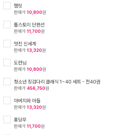
햄릿
판매가
10,800
원
톨스토이 단편선
판매가
11,700
원
멋진 신세계
판매가
13,320
원
도련님
판매가
10,800
원
청소년 징검다리 클래식 1~40 세트 - 전40권
판매가
456,750
원
아버지와 아들
판매가
13,320
원
홍당무
판매가
11,700
원