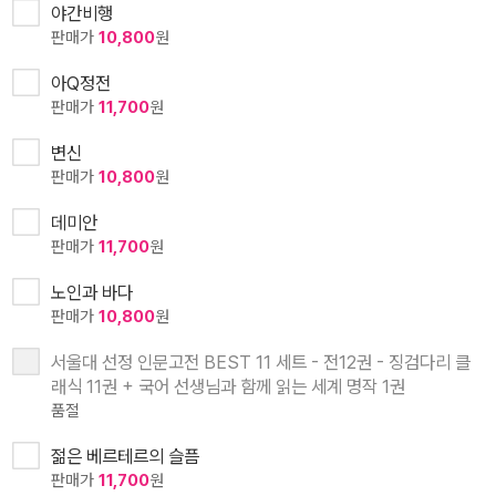
야간비행
판매가
10,800
원
아Q정전
판매가
11,700
원
변신
판매가
10,800
원
데미안
판매가
11,700
원
노인과 바다
판매가
10,800
원
서울대 선정 인문고전 BEST 11 세트 - 전12권 - 징검다리 클
래식 11권 + 국어 선생님과 함께 읽는 세계 명작 1권
품절
젊은 베르테르의 슬픔
판매가
11,700
원