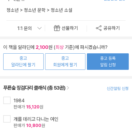
청소년
>
청소년 문학
>
청소년 소설
선물하기
공유하기
이 책을 알라딘에
2,100
원 (
최상
기준)에 파시겠습니까?
중고
중고
중고 등록
알라딘에 팔기
회원에게 팔기
알림 신청
푸른숲 징검다리 클래식 (총 53권)
신간알림 신청
1984
판매가
15,120
원
개를 데리고 다니는 여인
판매가
10,800
원