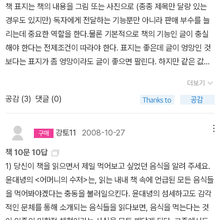
자녀 이름으로 못 쓰게 하는 법령이 있는 것을 보면 최소한의 도리는
책 표지는 책의 내용을 그림 또는 사진으로 (종종 제목만 달랑 있는
더십, 권력, 노동, 환경 등 인간 사회의 여러 한계를 질문한다.이 작품
읽을어야할 책 목록에 꼭 올려야할듯.셰익스피어의 '십이야'가 책속에
지켜야 하겠지만.사회적으로 용인되는 이름 중에도 그리 평판이 좋지
경우도 있지만) 독자에게 전달하는 기능뿐만 아니라 판매 부수를 늘
은 새로운 스토리텔링 방식과 작품 구조, 다양한 인간 군상에 대한 묘
등장할줄 몰랐네요.'어떤 이들은 위대함을 타고나고, 어떤 이들은 위
않은 경우도 있는데, 대표적인 것이 <모비 딕>의 주인공인 '에이해브'
리는데 중요한 역할을 한다.물론 기본적으로 책의 기능인 글이 충실
사, 뛰어난 풍자와 유머, 선과 악을 구분하지 않은 결말 등 독창적인
대함을 자신한테 강요한다.' 줄리아과 빅 짐에게 '십이야'를 인용한 말
선장이다. 구약성서에 등장하는 악한 왕 '아합'의 이름을 뜻하기 때문
해야 한다는 전제조건이 따라야 한다. 표지는 좋은데 글이 엉망인 것
장점들로 미국 현대 문학의 출발점이 됐다. 고래와 포경업에 관해 인
입니다.그러고보니 빅 짐이라는 이름이 묘하게도 1984의 빅 브라더
인데, 정신이 온전하지 못했던 어머니가 붙여주는 바람에 평생 그 이
보다는 표지가 좀 엉망이라도 글이 좋으면 팔린다. 하지만 같은 값이
류가 탐색하고 축적해 온 지식들, 우주와 인간에 대한 철학적 질문까
를 연상케 하는 군요.책의 내용을 언급하기보다는 오페라의 유령인
름으로 살아 왔고, 문제의 흰 고래에게 한쪽 다리를 잃는 등의 불운이
면 다홍치마라고 같은 내용에 표지까지 좋으면 더할 나위 없는 것이
지 담고 있다.3. 세계를 말하다3-1. 수산업 코너에 꽂혀 있던 책『모비
에릭의 연상케하는 상황에 등장되었어요. 뮤지컬과 영화 탓에 로맨틱
평생 따라다닌 것으로 묘사된다.구약성서에서는 아합의 아내인 '이세
더보기
다. 판매 부수를 늘리거나 독자의 선택권을 위해 서문이나 다양한 부
딕』은 출간 당시 별다른 주목을 받지 못했다. 어떤 서점에서는 소설이
한 내용을 담을거라 생각할지 모르지만, 책은 좀더 고딕풍의 추리소
벨' 역시 부창부수로 갖가지 악행을 저지르는 것으로 묘사되는데, 아
공감 (
3
)
댓글 (0)
록이나 책을 읽는데 참고가 될 만한 도표, 연대기등을 책의 뒤쪽에 삽
아닌 수산업 코너에 진열되는 수모를 겪기도 했다. 『모비 딕』이 재평
설에 가까운것 같아요.아무래도 10월 31일 '할로윈 데이'에 무슨일이
이작 아시모프의 <강철 도시>에는 주인공의 아내가 하필이면 그 영
입하는 것도 있으나 여기서 이런 것은 논외로 하겠다.(이 글은 어디까
가받기 시작한건 멜빌이 죽고 30년쯤 지나서부터였다.1920년대부
일어날듯하긴 합니다. 할로윈에는 여러가지 변장으로 하고 돌아다닐
어식 이름인 '제저벨'을 부여받은 까닭에 큰 사고를 치게 된다. 원래
지나 개인적인 생각일 뿐이며 현재까지 본인이 찾아보거나 알고 있는
터 『모비 딕』을 논하는 작가와 평론가의 글들이 쏟아져 나오기 시작
강토11
2008-10-27
메뉴
텐데, 그중에 오즈의 마법사의 착한 마녀 변장을 하겠다는 아이가 있
나쁜 사람은 아니었지만 이름 때문에 사람들의 오해를 받다 보니 자
표지에 국한된 이야기다. 더 멋있고 예쁜 표지를 있을 것이다.)처음으
했다. 이후 서머싯 몸이 선정한 세계 10대 소설, 노벨연구소가 뽑은
네요. 만약 저라면, 왠지 나쁜 마녀 분장하고 싶은데.^^;;'Messenge
기도 모르게 나쁜 쪽으로 이끌리게 되었다는 이야기다.우리 식으로
책 10문 10답
로 골라 본 표지는 허먼 멜빌(Herman Melville)의 <모비 딕(Moby
세계 100대 문학 작품 등에 이름을 올렸다.3-2. 스타벅스의 모티브
r'를 읽을때 '모비딕'이 나왔는데, '언더 더 돔'에서도 '모비딕'이 나오네
이해하자면 어쩌다 본명이 '장희빈'인 여학생이 본래는 착한 성격이었
1) 당신이 책을 읽으면서 제일 먹어보고 싶었던 음식을 알려 주세요.
Dick)>이다. (The Whale이란 제목을 쓰기도 한다) 옛날에는 <백
세계적인 커피 체인점 ‘스타벅스’는 『모비 딕』에 등장하는 일등 항해
요.미친 주니어가 바비를 죽이기 위해 경철서로 가는 순간 바비는 용
지만 친구들의 놀림을 견디지 못해 진짜 악녀로 변하게 되는 셈이라
윤대녕의 <어머니의 수저>는, 읽는 내내 책 속에 언급된 모든 음식들
경>이란 이름으로도 알려진 고전이다. 표지는 고래와 인간의 대결을
사 스타벅에서 비롯된 이름이다. 『모비 딕』에서 스타 벅은 광기에 사
기를 내어 모비딕에서 나온 항해사 스터브처럼 '어떤 운명이 기다리
고나 할까. 그렇다면 우리나라의 숱한 동명이인 '김건희'들은 앞으로
을 먹어봐야겠다는 충동을 불러일으킨다. 윤대녕의 섬세하고도 감각
얼마만큼 잘 묘사하느냐가 관건이다. 여기에 이 장면과 더불어 표지
로잡혀 날뛰는 에이하브 선장을 설득하려 노력하는 현명한 인물 이
든 나는 웃으며 나아가리라'라고 말합니다.위험한 지역을 통과하면서
어떻게 될지 궁금하다. 물론 동명이인 '차은우'나 '장원영'만큼 이름이
적인 문체를 통해 소개되는 음식들을 읽다보면, 음식을 먹는다는 것
로서의 모든 연령계층의 관심을 끌 수 있는 표지가 좋겠다. (이 책을
다.스타벅스가 스타벅 이름을 사용한 것은 커피 한 잔을 마시며 일상
러스티는'반지의 제왕'에서 골룸이 빌보 베긴스에게 '그건 위험한 보