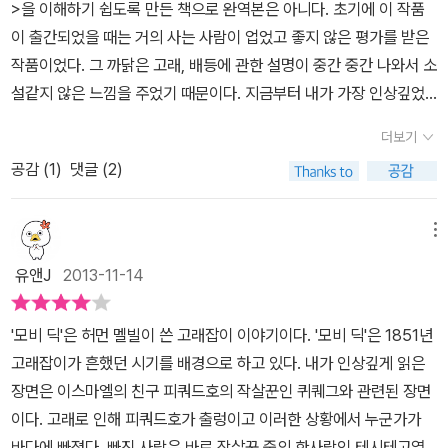
느낌이 들어서.그러다 해설을 보면서 알아챘다. 이건 누구를 중심으
>을 이해하기 쉽도록 만든 책으로 완역본은 아니다. 초기에 이 작품
고 아니면 모비 딕 자체 또는 이스마엘이 될 수도 있다. 그런데 나는
로 보느냐에 따라 다양한 해석이 있을 수 있고 그만큼 다양한 감정을
이 출간되었을 때는 거의 사는 사람이 업었고 좋지 않은 평가를 받은
이들 모두가 아닌 바다에 집중한다. 꽤 추상적이고 포괄적인데 왜 하
느낄 수 있겠구나라는 것을. 확실한 주인공이 있어서 그를 중심으로
작품이었다. 그 까닭은 고래, 배등에 관한 설명이 중간 중간 나와서 소
필 바다에 집중하게 되었을까 생각해 보았다. 어쩌면 그 영화 때문이
전개되는 형식이 아닌, 포커스를 어디에 맞추는가에 따라 주인공이
설같지 않은 느낌을 주었기 때문이다. 지금부터 내가 가장 인상깊었
아닐까. 누군가 내게 무섭게 본 공포영화가 무엇이냐 묻는다면 주저
달라진다고도 할 수 있는 특이한 형식이다. 그러나 읽으며 열심히 누
던 부분을 인용해 보겠다. ['선장님 ,이작살을 모비 딕에게 사용할 계
없이 오픈 워터(Open Water)라고 할 것이다.무한(無限)한 바다와
더보기
구를 중심으로, 즉 누구에게 나를 대입하며 읽을까 열심히 궁리하지
획이지요?'아하브 선장이 주막을 꽉 쥐며 으르렁거렸다.'맞아, 그놈을
유한(有限)한 인간의 대조적인 모습은 어쩌면 처음부터 승패가 결정
만 결국에는 덧없는 짓이 되고 만다. 왜? 이스마엘과 모비 딕을 제외
공감 (
1
)
댓글 (2)
얇게 저밀 수 있는 촉을 만들어 주게.'퍼치는 아하브 선장이 시키는 대
된 싸움이었다. 자신이 취할 수 있는 모든 것을 가지고 자연과 맞서도
하고 모두 사라지니까. 그제서야 허탈감이 밀려온다. 일등항해사 스
로 할 수밖에 없었다.그는 화살촉처럼 생긴 커다란 날의 작살의 막대
이길 승산이 적은 확률인데 맨몸뚱이로는 생명의 근원인 모(母)계 바
타벅에게 동화되어 읽기도 하고 때론 비록 복수심에 눈이 멀어 정신
끝에 붙였다.'선장님, 물통좀 이리 건네주세요. 담금질을 해야겠 습니
메뉴
다를 이길 수 없다. 극한의 상황이 오면 인간은 미쳐버리거나 포기하
이상자라는 생각이 들면서도 일종의 측은지심 때문에 멋지다(실은 자
다.'아하브 선장은 시뻘겋게 달궈진 대를 퍼치의 손에서 낚아채며 소
거나 아니면 초인적인 의지로 버티거나 이중 하나이다.오픈 워터에서
유앤J
2013-11-14
신의 잘못을 인정하거나 간혹 보이는 내면과의 싸움을 보여줌으로써
리쳤다.'안 돼, 보통 물로 내 작살에 세례식을 하고 싶지 않아. 이봐! 퀴
주인공 스스로 삶의 종지부를 찍듯 모비 딕의 아하브 선장도 스스로
그런 생각이 들었다.)고까지 생각하게 되는 아하브에 동화되기도 하
퀘그, 데이구, 그리고 테시테고, 내 앞으로 나와. 이도교인 자네들이
창조한 광기에 갇혀 바다 아래로 내려간다. 바다는 모든 것을 창조하
'모비 딕'은 허먼 멜빌이 쓴 고래잡이 이야기이다. '모비 딕'은 1851년
지만 모두 부질없는 짓이 되고 만다. 그리고 그제서야 독자는 서서히
이 달궈진 촉을 흠뻑 적시기에 충분할 만큼의 피를 나에게 주면 어떻
고 또한 잠식한다. 거대한 지구의 자궁이 품고 있는 것들은 끊임없이
고래잡이가 흔했던 시기를 배경으로 하고 있다. 내가 인상깊게 읽은
현실로 돌아온다. 이런 것이 바로 고전이라는 것이구나!
겠는가?'세사람은 고개를 끄떡이며 선장에게로 다가갔다. 그리고 자
재생산되고 소멸한다. 이들은 태어난 모계의 자궁이 아닌 자연의 자
장면은 이스마엘의 친구 피쿼드호의 작살꾼인 퀴퀘그와 관련된 장면
신들의 팔에 칼자국을 낸 다음 한 컵 가득히 피를 떨어뜨렸다. 아하브
궁으로 사라진 것이다. 비극적이지만 이들의 마지막을 잊지 못하는
이다. 고래로 인해 피쿼드호가 출렁이고 이러한 상황에서 누군가가
선장이 빨갛게 단 쇠를 그 안에 담그자 피시식 소리가 나면서 연기가
이유이기도 하며 동시에 번잡한내 안을 마주하는 거 같은 심정이기도
바다에 빠졌다. 빠진 사람은 바로 작살꾼 중의 한사람인 테시테고였