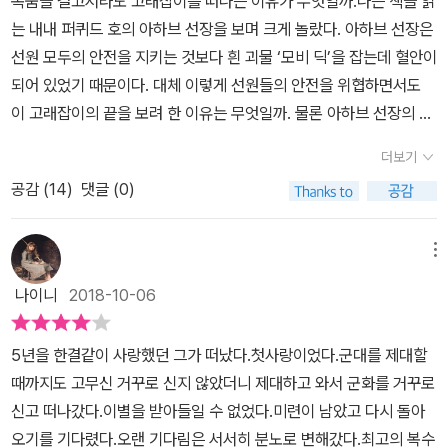
목숨을 걸고서라도 고래잡이를 떠나는 이유가 무엇일까.나는 책을 읽
는 내내 퍼퀴드 호의 아하브 선장을 보며 크게 놀랐다. 아하브 선장은
선원 모두의 안전을 지키는 것보다 흰 괴물 ‘모비 딕’을 잡는데 혈안이
되어 있었기 때문이다. 대체 이렇게 선원들의 안전을 위협하면서도
이 고래잡이의 끝을 보려 한 이유는 무엇일까. 물론 아하브 선장의 그
러한 집념에는 모비 딕에 대한 복수도 한 몫 했을 것이다. 하지만 복수
더보기
를 가장한 그 이면에는 뭔가 더 근본적인 이유가 있었을지 모른다. 모
공감 (
14
)
댓글 (0)
비 딕은 복수를 해야겠다는 생각만으로 잡기에는 너무 어려운 존재이
기 때문이다. 복수 이상의 의미, 내 존재의 이유였을지 모른다. 거대한
향유고래는 아마도 우리가 쉽게 쟁취할 수 없는 원대한 꿈을 상징하
메뉴
는 것 같다. 어쩌면 처음부터 잡지 못할 걸 알면서 가는 것일지도 모르
나이니
2018-10-06
겠다. 성취하지 못할 수도 있지만 그 위대한 존재에 대해 도전하고, 역
경과 고난을 겪는 과정을 거치는 것으로도 가치가 있기 때문일 것이
5년을 한결같이 사랑했던 그가 떠났다.첫사랑이었다.군대를 제대할
다. 결국은 고래잡이도 우리 인생살이 전체와 비슷한 모습이었다.
때까지도 고무신 거꾸로 신지 않았더니 제대하고 와서 군화를 거꾸로
신고 떠나갔다.이별을 받아들일 수 없었다.미련이 남았고 다시 돌아
오기를 기다렸다.오랜 기다림은 서서히 분노로 변해갔다.최고의 복수