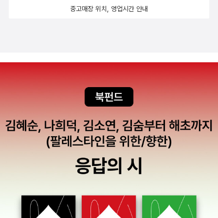
알려 주세요.5) 책에 등장하는 것들 중 가장 가지고 싶었던 물건은?
다.그리고, 몇 가지 다른 표지들도 모아봤다. 맨 왼쪽에 있는 책은 펭
중고매장 위치, 영업시간 안내
(제 친구는 도라에몽이라더군요.)6) 헌책방이나 도서관의 책에서 발
귄 클래식 디럭스판 <모비 딕>150주년 기념판이다.국내 출간된 책
견한, 전에 읽은 사람이 남긴 메모나 흔적 중 인상적이었던 것이 있으
들을 모아본다.
면 알려주세요.7) 좋아하는 책이 영화화되는 것은 기쁘면서도 섭섭할
때가 있습니다. 영화화하지 않고 나만의 세계로 남겨둘 수 있었으면
하는 책이 있나요? 8) 10년이 지난 뒤 다시 보아도 반가운, 당신의 친
구같은 책을 가르쳐 주세요. 9) 나는 이 캐릭터에게 인생을 배웠다!
인생의 스승으로 여기고 싶은 인물이 등장하는 책이 있었나요?10)
여러 모로 고단한 현실을 벗어나 가서 살고픈, 혹은 별장을 짓고픈 당
신의 낙원을 발견하신 적이 있나요?