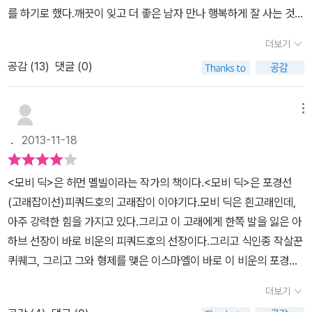
를 하기로 했다.깨끗이 잊고 더 좋은 남자 만나 행복하게 잘 사는 것.
분노가 이끄는 삶이었지만 나를 파멸로 이끌지는 않았다.적당한 분노
더보기
는 삶을 긍정적으로 변화시키기도 한다.여기 또 다른 분노가 있다.자
공감 (
13
)
댓글 (0)
신의 한쪽 다리를 앗아간 흰 고래, '모비 딕'에 대한 분노로 자신은 물
론 피쿼드 호와 선원들까지 파멸시킨 인물 아하브 선장.무모한 도전
정신과 불굴의 의지만 비교해 보면 『노인과 바다』의 산티아고 노인과
메뉴
다를 게 없는데, 노인의 삶은 숭고하고 선장의 삶은 끔찍하다.둘 다 삶
.
2013-11-18
의 대부분을 바다에서 보냈는데 이토록 극명한 차이가 나는 이유는
뭘까?산티아고 노인은 84일 동안 물고기 한 마리 낚지 못했어도 85
<모비 딕>은 허먼 멜빌이라는 작가의 책이다.<모비 딕>은 포경선
일 째 바다를 향해 나아간다.그의 가슴엔 자신의 외로운 현실과 세상
(고래잡이선)피쿼드호의 고래잡이 이야기다.모비 딕은 흰고래인데,
과 불운에 대한 원망이 없다.다섯 살 때부터 노인의 조각배에 같이 탔
아주 강력한 힘을 가지고 있다.그리고 이 고래에게 한쪽 발을 잃은 아
던 소년 마놀린에 대한 사랑과 바다와 물새와 자신이 잡아야 할 물고
하브 선장이 바로 비운의 피쿼드호의 선장이다.그리고 식인종 작살꾼
기에게까지 애정이 넘친다.심지어 고통으로 마비된 자신의 신체까지
퀴퀘그, 그리고 그와 형제를 맺은 이스마엘이 바로 이 비운의 포경선,
도 불평하기 보다는 주어진 상황에서 최선을 다할 뿐이다.노인의 삶
피쿼드호의 이야기를 이야기한다.아하브 선장의 분노을 한몸에 받고
에 대한 태도는 경이로움을 넘어 위대하다.아하브 선장에게 바다는
더보기
있는 모비 딕, 이 모비 딕을 기필코 죽일거라는 아하브 선장, 그리고
전쟁터다.자신의 다리를 앗아간 모비 딕은 그 전쟁터에서 죽이지 않