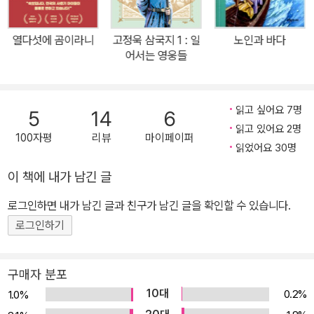
876)을 펴내기도 했다. 1891년 72세의 나이에 심장비대증으로 세
회장 (2014~2015)을 역임하기도 했다. 현재는 경남대학교 명예교
상을 떠났다. 유고로는 미완성 중편 『빌리버드』(1924)를 남겼다.
수로 있다.
열다섯에 곰이라니
고정욱 삼국지 1 : 일
노인과 바다
어서는 영웅들
읽고 싶어요 7명
5
14
6
읽고 있어요 2명
100자평
리뷰
마이페이퍼
읽었어요 30명
이 책에 내가 남긴 글
로그인하면 내가 남긴 글과 친구가 남긴 글을 확인할 수 있습니다.
로그인하기
구매자 분포
10대
0.2%
1.0%