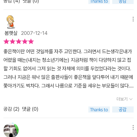
공감 (
4
)
댓글 (0)
비운의 피쿼드호에 몸을 실게된 작살꾼 퀴퀘그와 그와 형제를 맺은
으면 내가 죽는, 함께 할 수 없는 적일 뿐이다.그러나 모비 딕에게 자
이스마엘.이 네 명의 주인공이 이야기를 만들어 가며 비극적인 운명
신의 팔 하나를 잃은 '새뮤얼 앤더비호'의 선장은 다르다.'팔 하나 잃은
을 맞게 되는 장면으로 가보자. 그러나 그 역시 긴장했는지 작살을 든
메뉴
것으로 충분하지 않습니까? 잃은 팔을 되찾는다고 해도 아무 소용이
두팔이 부들부들 떨렸다.로프를 잡고 사투를 벌이다가 갈가리 찢어진
없으니까요. 하지만 남은 팔 하나마저 잃지는 않을 겁니다. 모비 딕
봄햇살
2007-12-14
페달라의 시신이 고래 가죽에 핀처럼 꽃혀 있었다.페달라의 부릅뜬
과 더 이상 싸울 생각이 없습니다.'(129쪽)'복수에는 위안이 없습니
눈이 아하브 선장과 정면으로 마주쳤다.부들부들 떨고 있던 그의 손
다. 더 큰 슬픔만이 기다릴 뿐이죠.'(130쪽)어부가 물고기를 잡아 생
좋은책이란 어떤 것일까를 자주 고민한다. 그러면서 드는생각은내가
에서 작살이 떨어졌다.아하브 선장은 그 자리에 무릎을 꿇고 흐느껴
계를 유지하듯이 고래가 포경선에 대항해 인간을 공격하는 것은 자연
어렸을 때는(내지는 청소년기에는) 지금처럼 책이 다양하지 않고 접
울었다.'그가 말한 대로 다시 만났구나.나보다 먼저 간다고 하더니.고
의 섭리다.노인은 자연에 순응하는 인간이고 선장은 자연에 대항하는
할 기회도 없어서 그저 읽는 것 자체에 의미를 두었었다라는 것이다.
래 등 위의 감옥이 네 관이 될 줄이야.......인간이 손에 의해 만들어진
인간이다.자연에 대한 맹목적인 분노가 한 인간은 물론 그의 휘하 선
그러나 지금은 워낙 많은 출판사들이 좋은책을 앞다투어 내기 때문에
것이 아니라고 하더니.......이 고래가 아하브 너를 조롱하고 있어.-<
원들까지 죽음으로 몰아 넣었다.산티아고 노인과 소년 마놀린처럼,
쫓아가기도 벅차다. 그래서 나름으로 기준을 세우는 부모들이 많다.
모비 딕>, 푸른숲주니어, 2012년도, 222쪽-나는 이 부분이 가장 인
퀴퀘그와 이스마엘처럼 아하브 선장에게도 마음을 나눌 누군가 있었
그 중 하나가 바로 다이제스트 판이 아닌 완역으로 된 책을 읽히고 싶
상깊었다.이 책을 읽어보면 알겠지만, 페달라는 이 배에서 아하브 선
더보기
더라면….
어한다는 점이다. 그러나한편으론난해한 책들을 꼭 완역본으로 읽히
장에게 자신이 예언한 것을 이야기 하는데, 지금 아하브 선장이 그 예
공감 (
2
)
댓글 (0)
며 고문을 해야할까라는 생각도 든다. 내가 청소년기에 읽었던 책들
언을 떠올리며 말하고 있다.또한 226쪽에서 울부짖으며 아하브 선장
이 과연 완역이었을까. 그렇지 않을 것이다. 그래도 지금까지 감동하
이 '내 배가 내 고향의 나무로 만들어진 두 번째 관이구나!'라고 말하
고 딱히 설명할 수 없는 어떤 느낌이 남아있지 않던가. 그래서 약간 수
메뉴
는데 이 역시 페달라의 예언을 생각하며 말한것이다.내가 이부분을