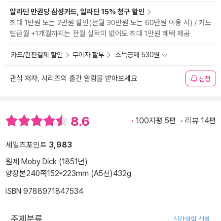
알라딘 만권당 삼성카드, 알라딘 15% 청구 할인
최대 1만원 또는 2만원 할인(전월 30만원 또는 60만원 이용 시) / 카드
발급월 +1개월까지는 전월 실적이 없어도 최대 1만원 혜택 제공
카드/간편결제 할인
무이자 할부
소득공제 530원
관심 저자, 시리즈의 출간 알림을 받아보세요
신청
8.6
100자평 5편
리뷰 14편
세일즈포인트
3,983
원제 Moby Dick (1851년)
양장본
240쪽
152*223mm (A5신)
432g
ISBN 9788971847534
주제분류
신간알림 신청