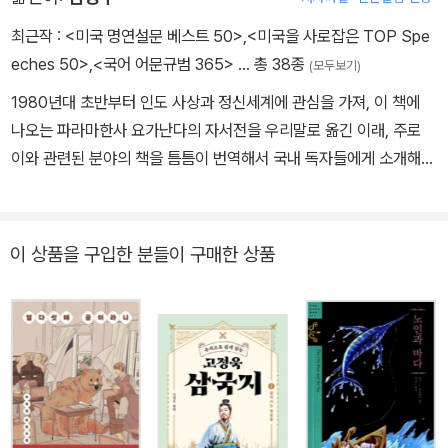
에 군함의 수병이 되어 귀국하였다. 이때의 경험을 살려 쓴 작품으로,
포경선에서 탈주하여 남태평양 마르키즈제도의 식인종 마을에 살았
최근작 :
<미국 명연설문 베스트 50>
,
<미국을 사로잡은 TOP Spe
던 경험을 그린 『타이피』(1846), 타히티섬에서 겪은 모험을 엮은
eches 50>
,
<국어 어문규범 365>
… 총 38종
(모두보기)
『오무』(1847), 태평양을 무대로 한 우화적 소설 『마디』(1849), 리
1980년대 초반부터 인도 사상과 정신세계에 관심을 가져, 이 책에
버풀을 왕복하는 상선생활을 그린 『레드번』(1849), 군함에서 겪은
나오는 파라마한사 요가난다의 자서전을 우리말로 옮긴 이래, 주로
체험을 토대로 한 『하얀 재킷』(1850) 등이 있다. 『모비 딕』은 1851
이와 관련된 분야의 책을 틈틈이 번역해서 국내 독자들에게 소개해
년 10월 런던에서 『고래』(3권)로, 11월 뉴욕에서는 『모비 딕, 혹은 고
왔다. 대표적인 번역서로는 《깨달음이란 무엇인가》(정신세계사)를
래』(단권)라는 제목으로 출간되었다. 너새니얼 호손은 “멜빌이 쓴 책
비롯해, 인도의 영적 스승인 크리슈나무르티의 가르침이 담긴 《시간
은 대단하다!”라고 찬사를 보냈으나 평론가와 독자들의 반응은 냉담
도 없는 공간 속에서》, 《존재의 근원》, 《마지막 태양빛 아래서》(이상
이 상품을 구입한 분들이 구매한 상품
했다. 이어 니힐리즘의 책 『피에르, 혹은 모호함』(1852)을 발표하지
삼진기획) , 《인류의 미래》, 《자연은 참으로 신비합니다》, 《미래는 바
만 혹평을 받았으며 판매도 저조했다. 그럼에도 멜빌은 글쓰기에 매
로 지금》(이상 한국크리슈나무르티센터) , 《크리슈나무르티와 나누
달렸고, 걸작 중편 『필경사 바틀비』(1853), 미국 독립전쟁을 풍자한
는 영혼의 대화, 두려움 없는 삶》(창해) 및 《신성한 지구》, 《신성한
『이스라엘 포터』(1855)를 출간했다. 1857년 장편 『사기꾼』을 출간
건축》(이상 창해) 등의 국역서와 An Illustrated Guide to Korean
한 후로는 소설을 발표하지 않았다. 1866년 뉴욕 세관의 검사관으로
Culture(학고재) 등 의 영역서가 있다. 한편 서울대학교 대학원에서
임명되어 19년간 일했으며, 그사이 72편의 시로 구성된 『전투 조각
문학박사 학위를 취득하고, 국립국어원을 거쳐 경남대학교에서 30여
과 전쟁의 양상』(1866)과 성지 순례를 다룬 장편 서사시 『클라렐』(1
년 동안 학생들에게 국어학과 번역학을 가르쳐 왔으며, 한국번역학회