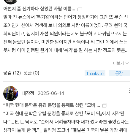
기름과 고기를 얻기 위한 고래잡이 배가 아니라 오로지 모비 딕만 쫓
렸기 때문이다. 아하브 선장은 모비딕에게 미쳐있었고 결국에는 피쿼
어쩐지 좀 신기하다 싶었던 사람 이름...
는 향해를 했다. 일등 항해사 스타벅은 그런 선장에게 말을 못하는 동
드호의 선원들을 죽음의 길로 이끌게 된다. 내 생각에는 아하브 선장
얼마 전 뉴스에서 '복기왕'이라는 단어가 등장하기에 그건 또 무슨 신
물에게 그런 복수심을 품는 것은 옳지 않다는 것과 기름과 고기를 채
의 과도한 집착과 욕심이 죽음을 부른 것 같다. 이 책에서 용연향이라
조어인가 싶어서 검색해 보니 의외로 사람 이름이었다. 무려 현역 국
우고 다시 돌아가자고 하지만 어떤 비난에도 아랑곳하지 않는 아하브
는게 나오는데 자세히 알 수는 없었지만 죽은 고래의 대장 속에서 나
회의원이고, 심지어 재선 의원이라는데도 불구하고 나귀님으로서는
선장의 항해는 계속 되었다. 선장은 모비 딕으로 향하는 파멸의 감정
오는 향이 나는 끈적끈적한 덩어리라고 한다. 이스마엘이 용연향 때
전혀 몰랐던 셈이다. 미안한 말이지만 바둑이나 뭐 그런 데에서 쓰는
을 되돌리기엔 모든 것이 허망하다는 것을 느낀다. 결국 모비 딕과의
문에 고래가 죽는 건지 병 때문에 용연향이 생기는지 궁금해 하는 부
뜻처럼 이미 진행된 뭔가에 대해 '복기'를 잘 하는 사람 정도의 뜻은
사투 속에서 고래와 함께 바다 속으로 사라지지만, 피쿼드호의 선원
분이 나오는데 이것은 나 역시 무지 궁금한 내용이기도 하다. 향수의
아닐까 짐작했다.그런데 또 어제인가는 뉴스에서 어느 공직자를 거론
들까지 물고기 밥이 되어 버리는 모습은 한 사람의 광기가 얼마나 비
더보기
주요성분으로 쓰이기도 한다는데 도대체 무슨 향일까? 이 시리즈 책
하며 '이억원' 운운하기에 누군가가 또 그 액수만큼의 뇌물을 받아 먹
참한 결과를 낳게 되는지 여실히 보여주는 결말이다. 그 속에서 이스
공감 (
12
)
댓글 (0)
의 몇 권을 접해 보니 명작을 읽는 재미도 있지만 뒤쪽에 있는 해설을
었나 싶어서 검색해 보니 이번에는 금융위원회 위원장 이름이었다.
마엘만이 살아서 믿기지 않은 이야기를 들려 주었으니 모비 딕에 대
읽는 재미가 더 찐~하다. 책에 대한 깊고 넓게 책을 보게 하고 책에서
한편으로는 우스우면서도, 또 한편으로는 저 양반도 지금껏 살아오면
한 전설은 여전히 살아 있는 셈이다. <지구 끝의 사람들>에서도 고래
미처 알지 못했던 지식을 알게 되면서 다시 한 번 읽고 싶은 마음과 나
서 얼마나 많은 놀림과 웃음을 겪어야 했을지 생각해 보면 뭔가 측은
대장정
2025-06-14
메뉴
와 포경선이 나오기에 모비 딕에서 만나는 고래를 잡는 모습과 여러
중에 기회가 되면 완역본을 읽어보고픈 마음이 든다. 거대한 바다를
하고 숙연한 마음마저 들어 미안했다.이처럼 이름 중에는 유사한 의
도구들과 항해기술은 흥미로웠다. 한 세기를 넘나들며 비교할 수 있
“미국 현대 문학은 유럽 문명을 통째로 삼킨 『모비 ...
배경으로 한 마리의 고래를 잡기 위해 광기를 부리는 아하브 선장의
미나 야릇한 발음 때문에 자연스레 웃음을 유발하는 것들이 없지 않
었던 시간이 되기도 했지만 무엇보다 고래를 통해 많은 것을 엿볼 수
“미국 현대 문학은 유럽 문명을 통째로 삼킨 『모비 딕』에서 시작된
고래를 잡는 모습이 한 편의 영화 필름처럼 머릿속을 떠다닌다.
다. '궉'이나 '팽'처럼 희귀한 성씨도 비슷한 상황인데, 정작 본인들은
있었던 것이 가장 즐거웠던 게 아닌가 싶다. 또한 해설을 통해서 여러
다.” _ E. L. 닥터로 “손에서 내려놓자마자 내가 썼더라면 좋았겠다는
크게 스트레스를 받는 모양이니 한편으로 딱하기도 하다. 실제로 법
가지 흥미로운 사실을 많이 알게 되었다. 모비 딕이 어떤 고래인지부
생각이 들게 한 책.” _ 윌리엄 포크너 “멜빌은 미국이 낳은 가장 위대