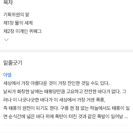
목차
비 딕과 사투를 벌인다. 미국 문학을 대표하는 작가 허먼 멜빌의 장편
소설로 상징주의 문학의 최고봉으로 꼽히는 작품이다. 드넓은 바다에
기획위원의 말
서 펼쳐지는 고래와 인간의 숨 막히는 싸움은 인간과 자연의 싸움을
제1장 물의 세계
상징하는 한 편의 거대한 서사시라 할 만하다.
제2장 미개인 퀴퀘그
또한 선원들의 다양한 삶의 모습을 통해 인생의 깊은 의미를 생각하
게 한다. 책 말미에서는 현직 국어 교사의 작품 분석과 감상 포인트를
밑줄긋기
실었다. 아울러 고래의 종류와 크기, 포경선의 구조 등 유익한 정보들
을 사진 자료와 함께 담았다.
아델
세상에서 가장 아름다운 것이 가장 잔인한 것일 수도 있다.
날씨가 화창한 날에는 태평양만큼 고요하고 잔잔한 바다가 없다. 그
러나 이 나긋나긋한 바다가 이 세상에서 가장 거센 폭풍,
즉 태풍의 원천이 되기도 한다. 구름 한 점 없는 하늘에서도 태풍이 일
면 순식간에 넓은 바다 위에 폭탄이 터진 것과 같은 폭발이 일어날 수
도 있다.