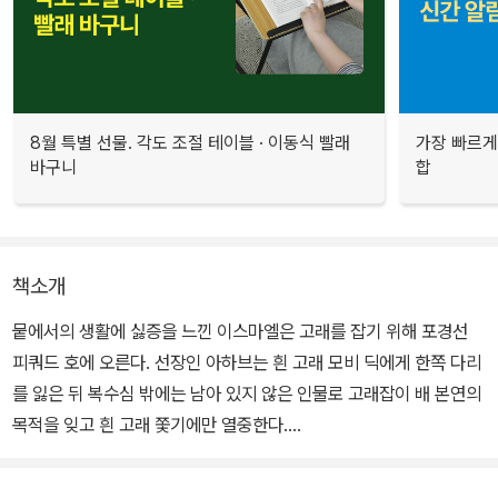
8월 특별 선물. 각도 조절 테이블 · 이동식 빨래
가장 빠르게
바구니
합
책소개
뭍에서의 생활에 싫증을 느낀 이스마엘은 고래를 잡기 위해 포경선
피쿼드 호에 오른다. 선장인 아하브는 흰 고래 모비 딕에게 한쪽 다리
를 잃은 뒤 복수심 밖에는 남아 있지 않은 인물로 고래잡이 배 본연의
목적을 잊고 흰 고래 쫓기에만 열중한다.
그러던 어느 날, 마침내 모비 딕을 발견한 아하브는 사흘 밤낮 동안 모