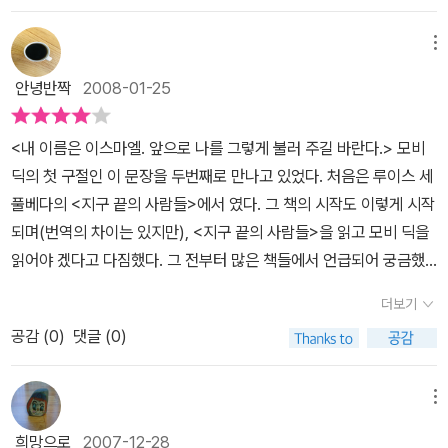
후손 퀴퀘크도 탑승하였다. 몇 년동안 모비 딕을 쫓아서 끝내 이스마
헤아릴 수도 없이 끝이 없을지도 모른다.하나의 소설을 두고 거시적
하기 위해 제 한몸 바치는 퀴퀘그처럼 거창한 행동을 하지는 못하더
엘을 제외한 모든 사람이 전멸하게 되는 상황까지 놓이게 된다.인간
관점과 미시적 관점을 동시에 들이댈 수 있다는 건 고전의 힘일 것이
메뉴
라도 작은 것이라도 배려하고 양보하는 마음을 가진 사람이 되도록
의 한낱 작은 복수심이나 야망이 결국은 많은 사람들을 죽게 만들었
다. 다음에 읽을 때는 어떤 느낌일까.다음번에는 다른 모비 딕을 찾아
노력할 것이다.
안녕반짝
2008-01-25
으니, 쓸데없는 욕심이 얼마나 큰 희생을 부르는지 알 수 있었다. 역시
읽어봐야겠다.
스타벅 일등 항해사같은 사람이 선장이 되어야지만 배가 올바르게 오
<내 이름은 이스마엘. 앞으로 나를 그렇게 불러 주길 바란다.> 모비
랫동안 살아나갈 수 있었을 것이다.사람들도 물론 먹고 살아야 했겠
딕의 첫 구절인 이 문장을 두번째로 만나고 있었다. 처음은 루이스 세
지만, 그래도 고래들의 마음도 무척 슬펐을 것이다. 자신들의 동료가
풀베다의 <지구 끝의 사람들>에서 였다. 그 책의 시작도 이렇게 시작
단지 인간이 만들어낸 작살 몇 개 때문에 죽어나가기 때문이다. 기름
되며(번역의 차이는 있지만), <지구 끝의 사람들>을 읽고 모비 딕을
몇 방울과 고기 몇 점을 얻기 위해서 그 큰 고래를 아무렇지도 않게 잡
읽어야 겠다고 다짐했다. 그 전부터 많은 책들에서 언급되어 궁금했
으니 고래들이 불쌍할 따름이다. 그렇기 때문에 모비 딕 같은 무서운
던 책이였는데 이번 계기로 다짐이 굳혀져 읽게 된 것이다. 그래서인
고래가 생겨났을 것이다.당시의 선원들의 용감한 행동을 잘 표현한
더보기
지 묵은 체층이 내려가는 듯한 개운함이 느껴졌다. 그토록 궁금해하
작품인 듯 하다. 모비 딕이라는 한 무적 고래를 출현시켜서 사나이들
공감 (
0
)
댓글 (0)
던 모비 딕을 읽었다는 후련함과 책 속에 푹 빠질 수 있었던 몰입 때문
의 야망을 더욱 돋구었으니, 나도 왠지 이 모비 딕같은 고래가 존재한
이었다. 책 속에 푹 빠져 몰입을 한 날은 겨울비치고 비가 제법 오던
다면 한 번 잡아보고 싶기도 하다. 물론 불가능한 것은 알지만 말이다.
날이었다. 빗소리와 바람 소리를 배경으로 내가 앉아 있는 이 곳이 한
메뉴
에이허브 선장과 같이 쓸데없는 복수심을 불태운다면 결국 헛되이 자
척의 배라고 생각하자 현실감은 증폭 되었다. 바다에서 폭풍우를 만
기 목숨을 버리는 셈이 된다. 어른들이 항상 말씀하시길 역시 가장 중
희망으로
2007-12-28