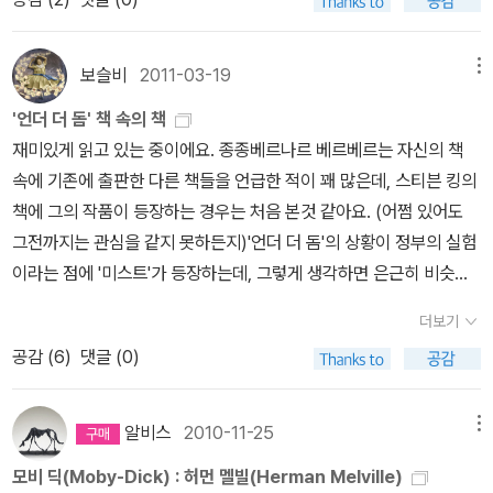
는 여자 이름 '-자'도 사실 한때는 '제니'나 '제시'처럼 세련되다 여겨져
린 아버지 때문에 괴로워하며 맥베스 속의 글을 인용하지요.지금 생
못했다.『빌리 버드』를 미완으로 남긴 채 1891년 심장 발작으로 사망
서 유행하던 외국식 이름이었다.외국 이름이라고 해서 아무거나 갖다
각하니 왠지, '모비딕'과 '맥베스'의 등장이 참 불길했다는 생각이 드네
했다.멜빌은 20세기 초 이른바 ‘멜빌 부흥’을 거쳐 재평가되었다. 특
붙이는 것도 이상한데, 언젠가 미국 유학 중인 지인이 아들 이름을 '아
요.
보슬비
2011-03-19
메뉴
히 탄생 100주년을 맞아 레이먼드 위버가 멜빌을 극찬하는 평론을
이작'이라고 지었다기에 어색하지 않나 싶기도 했다. 영어 이름은 대
발표한 것을 계기로 문단과 서점가의 주목을 받기 시작했다. 거대하
'언더 더 돔' 책 속의 책
개 성서에서 비롯된 것이지만, 그중에서도 '아이작'(이삭)은 대표적인
고도 웅장한 서사시로 재탄생한 『모비 딕』으로 멜빌은 미국 현대 문
재미있게 읽고 있는 중이에요. 종종베르나르 베르베르는 자신의 책
유대계 이름이라고 알고 있었으니까. 물론 <미나리>의 감독도 '아이
학을 대표하는 선구자로 기록되기 시작했다.2. 작품을 말하다, Mob
속에 기존에 출판한 다른 책들을 언급한 적이 꽤 많은데, 스티븐 킹의
작'인 것을 보면 비슷한 사례도 많았던 모양이지만.외국인이 한국식
y Dick1851년에 발표된 『모비 딕』은 미국 현대 문학에 새로운 상상
책에 그의 작품이 등장하는 경우는 처음 본것 같아요. (어쩜 있어도
이름을 짓는답시고 '박김리'나 '오최정'으로 자처하면 우리에게는 어
력을 제공한 위대한 소설이다. 남성적이고 웅장하지만 동시에 섬세하
그전까지는 관심을 같지 못하든지)'언더 더 돔'의 상황이 정부의 실험
색하게 느껴지듯이, 한국인도 어느 코미디 프로그램 캐릭터처럼 '주
고 정교한 『모비 딕』 은 수세대에 걸쳐 전 세계 독자들로부터 사랑받
이라는 점에 '미스트'가 등장하는데, 그렇게 생각하면 은근히 비슷한
니어 3세'로 자처한다면 웃음을 자아낼 수밖에 없을 터이다. 기업의
아온 작품이다.주인공 이스마엘이 포경선에 승선했다가 혼자만 살아
듯하네요.전 영화도 보고 책도 읽었는데, 둘다 엔딩이 약간 달라요. 개
경우에는 회사명이나 상품명이 뜻하지 않게 웃음이나 반감을 자아내
더보기
남아 지난 일을 회상하는 형식으로 구성된 이소설은 해양 소설 역사
인적으로는 영화의 엔딩이 더 비극적이아서 마음에 들었던것 같습니
는 바람에 현지 정서를 감안해 변경한 경우도 적지 않았다고 알고 있
공감 (
6
)
댓글 (0)
상 최고의 명작으로 꼽힌다.집착과 복수심에 사로잡힌 한 인간의 투
다.주니어 레니 일행들을 보며 '파리대왕'에 대해서 이야기 할때, 언젠
다.이름의 중요성은 '사람 운명은 이름 따라 간다'는 속설로 잘 요약되
쟁과 파멸을 그린 『모비 딕』은 뛰어난 상징주의 문학 작품이자 자연
가 나도 이 책을 읽어야지..하는 생각이 들었습니다.너무 유명해서 마
고, 그래서인지 한때 '이름 함부로 짓지 말라'는 이야기까지 나오기도
주의 문학의 최고봉이라는 평가를 받는다.자신의 한쪽 다리를 가져간
치 읽은 기분이 드는책. 하지만 아직도 읽지 않은 책. '파리대왕'이 그
했는데, 지금은 운명론보다 그냥 우스갯소리로만 언급되는 듯하다.
알비스
2010-11-25
메뉴
모비 딕을 찾아 헤매는 미친 선장 에이하브와 현명한 일등 항해사 스
책중에 하나네요.왜, 이책에 대해서는 안나오네 했어요. 참 여러모로
물론 한국뿐만 아니라 외국에서도 성기나 욕설 같은 부적절한 단어를
모비 딕(Moby-Dick) : 허먼 멜빌(Herman Melville)
타벅, 순수한 영혼을 가진 식인종 퀴퀘그 등을 등장시켜 민주주의, 리
이 책의 영향을 안 받는 SF작가는 없는것 같습니다. 이 책도 언젠가