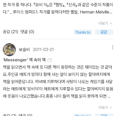
원을 거치는 복잡한 절차에도 불구하고 개명 신청을 하는 사람이 적
터 작품에 얽힌 에피소드까지 그야말로 모비 딕의 유명세를 톡톡히
한 작가 중 하나다. 『모비 딕』은 『햄릿』, 『신곡』과 같은 수준의 작품이
지 않다 하니, 생각보다는 많은 사람들이 힘겨운 듯하다.지난 주에 박
느낀 시간이었다. 그러나 안타까운 사실도 있었으니 그건 바로 작가
다.” _ 루이스 멈퍼드1. 작가를 말하다허먼 멜빌, Herman Melville허
명수 유튜브를 보니 최근 사람 이름을 넣어 출시해서 인기라는 칸초
에 관한 이야기였다. 허먼 멜빌의 모비 딕이 출간 됐을 당시에는 많은
먼 멜빌(1819~1891)은 1819년 8월 1일 미국 뉴욕의 부유한 잡화상
를 까보는 내용이 나왔다. 요즘 제일 흔한 이름 수십 종을 선별했다는
사람들에게 주목 받지 못했다고 한다. 그 뒤에 작품을 쓰기도 했지만
더보기
집에서 태어났다.유복한 어린 시절을 보내지만 14세 때 아버지가 사
데, 지난번에 인터넷에 돌아다니는 목록을 확인하니 나귀님의 이름은
묻혀져 버렸고, 그가 사망할 당시에는 그가 작가였다는 사실도 잊을
공감 (
21
)
댓글 (0)
업 실패 후 사망하면서 은행원, 점원, 농장 심부름꾼 등 여러 직업을
없고 바깥양반의 이름도 없었으며, 우리 부모나 형제자매나 지인의
정도였다고 한다. 그가 죽은 후에 모비 딕에 재조명 되어 19세기 미국
전전하면서 자랐다. 22세 때 포경선 선원이 되어 항해를 떠났으나 선
이름도 하나도 없는 것을 보고, 비로소 이제는 유행이 바뀌었음을 실
고전으로 알려져 있지만, 현세에 진가를 발휘하지 못해 안타까운 마
장의 폭력 때문에 도망쳐 타히티를 비롯한 폴리네시아의 여러 섬을
보슬비
2011-03-21
메뉴
감했다.예전에는 보통 이미 정해진 대로 돌림자를 따서 이름을 지었
음이 그득하다. 작가로써의 그의 생애는 아하브 선장과 다를 바가 없
떠돌았다.1844년 미 해군에 입대했고 제대 후 자신이 경험한 이야기
고, 그러다 보니 같은 성씨라면 이름만 들어도 대충 항렬이 짐작되게
'Messenger' 책 속의 책
어 보였다. 물질에 쪼들리고 작가였다는 사실도 잊은 채 쓸쓸히 생을
를 담은 첫 장편 『타이피』를 집필했다. 이때부터 모험 소설 작가로 이
마련이었는데, 지금은 돌림자에서 벗어난 한글 이름도 많이 늘어난
책을 읽으면서 책 속에 또 다른 책이 등장하는 것은 재미있는 것 같아
마감한 그나, 광적인 집착을 버리지 못해 파멸로 들어간 선장이나 비
름을 얻었다. 곧이어 리버풀을 왕복하는 상선 생활을 그린 『레드번』,
듯하다. 다만 한자를 모르는 사람이 많다 보니, 이제는 한글로 이름을
요.주인공 매트가 밤마다 함께 사는 앞이 보이지 않는 할아버지에게
극적인 결말은 어딘가 모르게 닮아 있었다. 부디 모비 딕의 존재가 복
군함 생활을 그린 『하얀 재킷』 등을 잇달아 발표하면서 주목받았다.
먼저 짓고 한자를 나중에 갖다 붙이는 식의 주객전도도 늘어나는 모
책을 읽어준답니다. 저녁때 지루하다며 사탕이 나오는 게임기를 사달
수와 파멸로 기억되지 않길 바란다. 흰색은 행운을 불러 오기도 하니
근대적 합리성을 거부하는 비판적 사고, 풍부한 상징 성을 작품에 담
양이라 우스울 수밖에 없다.한때는 '이슬'이란 여자 이름이 가장 흔한
라는 매트에게 '모비딕'이 매트에게 지루할수 있다는 할아버지의 말씀
모비 딕의 존재를 희망의 타깃으로 삶아 보는 건 어떨까.
았다는 평가를 받았다.1850년 문학적 동반자인 너새니얼 호손을 만
한글 이름 아니었나 싶다. 외관상 한자 같아도 실제로는 외국 이름(?)
에 웃음이 나오긴했습니다.종종 나이 들어 책을 읽지 못하게 되면 어
나 큰 영향을 받는다. 이듬해 출간한 장편 소설 『모비 딕』은 호손에게
인 경우도 있는데, 기독교인 중에 흔한 '예'와 '하'가 그런 경우로, 각각
떨까?하는 생각이 드는데, 우리나라도 외국처럼 오디오북이 활성화
헌정된 작품이었다. 『모비 딕』은 발표 직후 신성 모독적인 소설이라
더보기
'예수님'과 '하느님'을 가리킨다. 일본어의 잔재라 해서 지금은 외면되
되면 좋겠다는 생각이 들었습니다.매트가 사랑하는 소녀 진이 변해버
며 혹평받는다. 1860년부터 시 창작에도 몰두했지만 명성을 누리지
공감 (
2
)
댓글 (0)