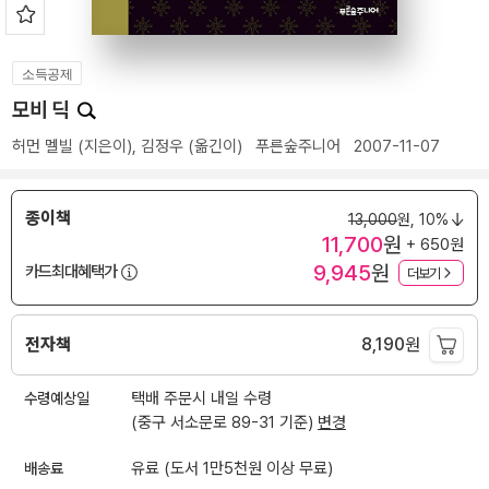
소득공제
모비 딕
허먼 멜빌
(지은이),
김정우
(옮긴이)
푸른숲주니어
2007-11-07
종이책
13,000
원,
10%
11,700
원
+ 650원
9,945
원
카드최대혜택가
더보기
전자책
8,190
원
수령예상일
택배 주문시 내일 수령
(중구 서소문로 89-31 기준)
변경
배송료
유료 (도서 1만5천원 이상 무료)