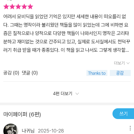
나고 고래의 공격을 받아 침몰 됐을 때, 그들은 바다물 속에 갇혀 있었
요한 것은 건강이자 생명이다. 생명과 도덕을 알아야지 배운 지식이
을 것이다. 내게 들리는 소리는 비 소리 였지만 몰입 속에서 만난 비는
진짜로 빛을 발휘할 수 있는 것이다. 모비 딕과 에이허브 선장의 이야
어려서 모비딕을 읽었던 기억은 있지만 세세한 내용이 떠오를리 없
바다 한가운데서 만나는 고립의 공포를 느끼기에 충분했다. 그러나
기로 앞으로는 조심해야겠다는 생각이 머릿속에 강하게 들었다.
다. 그때는 명작이라 불리웠던 책들을 많이 읽었는데 그에 비하면 요
아하브 선장의 모비 딕에 대한 광적인 집착은 비참한 결말을 예견하
즘은 질적으로나 양적으로 다양한 책들이 나와서인지 명작은 고리타
고 있었기에 공포는 내 안에 오래 머물지 않았다. 단지 아하브 선장의
분하고 재미없는 것으로 간주되고 있고, 실제로 도서실에서도 천덕꾸
광기가 멈춰 주기를 바랄 뿐. 그것은 죽음인 걸 알기에 이스마엘이 펼
러기 취급 받을 때가 종종있다. 이 책을 읽고 나서도 그렇게 생각할까
쳐 놓는 신기한 이야기 속으로 빨려 들어가는 수 밖에 없었다. 이 책에
싶어 함께 읽기로 했다. 표지에 그려진 그림이 언뜻봐서는 고래라 생
서는 이스마엘이라는 화자와 모비 딕, 그리고 흰 고래에게 다리 한 쪽
더보기
각되지 않고 꼭 귀신이 머리를 풀어헤친 것 같이 보인다. 나만 그런
을 잃고 모든 걸 내건 채 고래를 쫓는 아하브 선장을 중심인물로 볼 수
공감 (
0
)
댓글 (0)
가?ㅋㅋ 다음은 딸아이가 읽고 쓴 글이다.^^ 바다생활을 하고자 결심
있다. 해설에서도 언급했듯이 지금까지 모비 딕의 중심인물은 아하브
한 이스마엘은 넨터킷으로 떠나는 배를 기다리느라 한 여관에 머물게
선장과 이스마엘이 대부분이었다. 그러나 진정한 주인공은 모비 딕이
되는데 어쩌다 한 방을 쓰게 된 남태평양에서 온 퀴퀘그란 사람과 친
4편 더보기
라고 말하고 있었다. 하지만 그런 모비 딕이라고 해도 이스마엘이 없
구가 된다. 퀴퀘그와 이스마엘은 아하브선장이 이끄는 피쿼드호에 오
었다면 이 이야기는 드러나지 않았듯이 등장인물의 연관관계를 맺으
른다. 아하브선장은 경험이 많고 두려움이 없는 선장 자격이 충분한
며 읽어나가면 좋을 것 같다는 생각이 든다. 그렇더라도 아하브 선장
쓰기
마이페이퍼 (6편)
사람이지만 모비딕이라는 흰고래에 너무 집착해 자칫 일을 그르칠 수
의 모비 딕에 대한 집착은 많은 사람들을 바다 속으로 수장시켜 버리
도 있을 것 같다는 생각이 책을 읽는 초반부부터 들어 마음을 졸이게
는 비극을 낳기에 안타까운 마음이 드는 건 어쩔 수 없다. 피쿼드호는
나귀님
2025-10-28
메뉴
했다. 모비딕이라는 거대한 고래가 자신의 한 쪽 다리를 물어 뜯어버