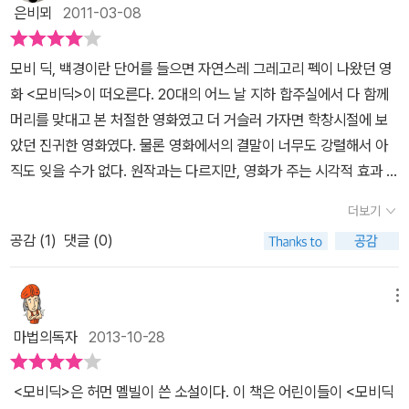
정을 했다. 이렇게 쉽게 다가갈 수 있도록 나온 책을 환영하기로.사실
읽으면 이 피쿼드호는 '피할 수 없는 운명'이라는 쇠사슬을 감고 있는
은비뫼
2011-03-08
내가 청소년기에 이 책을 안 읽었기에 무척 궁금했었다. 지난번에어
거 같다.또한 나도 피쿼드호 같이 쇠사슬에 얽매여 보지 못할뿐, 이미
떤 작가가 강연회에서 아이들에게 이 책을 적극 추천하기에 마음 속
내 미래, 운명은 이미 정해져 있는것 같은 느낌이 든다. 페달라가 사라
모비 딕, 백경이란 단어를 들으면 자연스레 그레고리 펙이 나왔던 영
으로 찜하고 있었던 책이다. 아직까지 알려진 것보다 모르는 것이 더
진 이후, 아하브 선장은 나에게 자신의 보트를 타라는 지시를 내렸다.
화 <모비딕>이 떠오른다. 20대의 어느 날 지하 합주실에서 다 함께
많다는 고래.동물 중 가장 크고 포유류이면서도 물 속에서 사는 신기
-<모비 딕>, 푸른숲주니어, 2012년도, 228쪽- 나는 관 위로 기어 올
머리를 맞대고 본 처절한 영화였고 더 거슬러 가자면 학창시절에 보
한 고래. 지금이야 함부로 고래 잡는 것을 금지하고 있지만 불과 얼마
라갔다.잃어버린 친구 퀴퀘그의 얼굴이 떠올랐다.그가 내 생명을 구
았던 진귀한 영화였다. 물론 영화에서의 결말이 너무도 강렬해서 아
전까지만 해도 고래잡이는 흔했었다.이 책은 화자인 이스마엘이 고래
해 주겠다고 한 약속도 생각났다.-<모비 딕>, 푸른숲주니어, 2012년
직도 잊을 수가 없다. 원작과는 다르지만, 영화가 주는 시각적 효과 때
잡이를 나가겠다고 결심하고 결국 고래잡이 배를 타고 항해 하면서
도, 229쪽-이 부분들도 인상깊었는데 이 부분을 읽어 보면 조금 헷갈
문만은 아니었다. 아하브 선장에게 꼭 어울리는 결말 같았기 때문이
겪었던 일을 술회하는 식으로 되어 있다.이 소설은 허먼 멜빌이 살아
더보기
리게 된다.앞서 말했듯이 222쪽을 읽어보면 나는 피할 수 없는 운명
다. 집채만큼 거대한 모비 딕의 몸뚱이에서 최후를 맞는 아하브 선장
있을 때는 제대로 평가받지 못했다가 탄생 100주년, 사후 30년이 지
을 지니고 있는것 같은데 이부분을 읽어보면 이스마엘이 난파선에서
공감 (
1
)
댓글 (0)
의 표정은 무엇으로도 표현할 수 없는 전율로 기억된다.다시 모비 딕
나서야 빛을 보게 되었단다. 사후에 빛을 보는 예술가가 어디 멜빌 뿐
겨우 살아남아 레이첼호에 의해 구조되는데 이 부분은 피할 수 없는
과 마주한다. 이번에는 푸른숲에서 나온 <모비 딕>으로 청소년용이
이겠냐만은 그래도 안타깝다. 자신의 소설이, 당시의 보편성을 타파
'죽음'이라는 운명앞에서 이스마엘은 그 운명을 피했으니 이 이야기가
고 부담 없이 읽을 수 있는 분량이다. 잊고 있던 주인공 이스마엘이 첫
메뉴
하고 새로운 시도를 했던 책이 인정받는 모습을 보았다면 그에 힘을
'피할 수 없는 운명'에 대해서 다루고 있는 건지, 운명을 극복할 수있
문장을 건넨다. 거시적으로 보자면 허먼 멜빌의 <모비 딕>에는 많은
얻어 더 좋은 글을 쓸 수도 있지 않았을까. 이런 생각이야 역사에 '만
마법의독자
2013-10-28
다는 이야기를 다루는 건지 잘 알수가 없다.하지만 의문이 생기기는
것들이 두루 담겨 있다. 그러나 이번에 내가 주목한 부분은 미시적인
약'이라는 가정을 하는 것처럼 부질없는 짓이지만 말이다.다 읽고 나
것이 의문이 생기는 만큼 이 책은 깊이 생각할수있게 해주는 좋은 책
부분이다. 어디까지나 독자에 따라 미시적인 부분은 다르게 느껴질
서 생각했다. 분명 뭔가 다르긴 한데 딱히 무엇이 다른지 모르는 그런
<모비딕>은 허먼 멜빌이 쓴 소설이다. 이 책은 어린이들이 <모비딕
인것을 알수있게 해주기도 하기 때문에 이책을 추천하고 싶다.
것이다. 광기에 서려 복수를 꿈꾸는 아하브 선장에게 치중할 수도 있