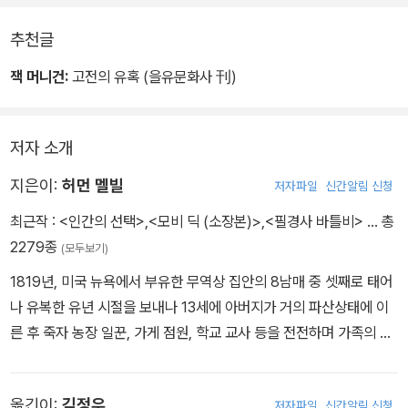
추천글
잭 머니건:
고전의 유혹 (을유문화사 刊)
저자 소개
지은이:
허먼 멜빌
저자파일
신간알림 신청
최근작 :
<인간의 선택>
,
<모비 딕 (소장본)>
,
<필경사 바틀비>
… 총
2279종
(모두보기)
1819년, 미국 뉴욕에서 부유한 무역상 집안의 8남매 중 셋째로 태어
나 유복한 유년 시절을 보내나 13세에 아버지가 거의 파산상태에 이
른 후 죽자 농장 일꾼, 가게 점원, 학교 교사 등을 전전하며 가족의 생
계를 돕는다. 20세에 상선의 선원이 되어 영국의 리버풀까지 항해했
고, 22세에 다시 포경선의 선원으로 남태평양에 나갔으며, 1844년
옮긴이:
김정우
저자파일
신간알림 신청