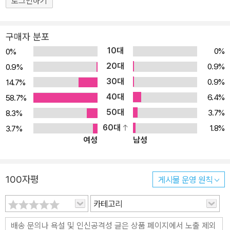
로그인하기
구매자 분포
10대
0%
0%
20대
0.9%
0.9%
30대
0.9%
14.7%
40대
6.4%
58.7%
50대
3.7%
8.3%
60대
1.8%
3.7%
여성
남성
100자평
게시물 운영 원칙
카테고리