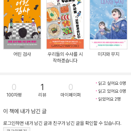
어린이를 기쁨과 슬픔이 있고 단점과 장점을 지닌 하나의 독립적인
인간으로 생각했습니다. 아이다운 상상력과 순수함으로 자신들에게
닥친 어려움을 이겨 내려고 애쓰는 배스터블가 여섯 남매를 보면 잘
알 수 있지요. 서로 티격태격할 때도 있지만 아이들은 서로 이해하고
도우며 조금씩 성장해 갑니다. 이 책을 읽다 보면 진짜 보물은 바로 아
이들 자신이 아닐까 하는 생각을 하게 됩니다. 여러분도 배스터블가
아이들과 함께 즐겁고 신나는 보물찾기를 해 보세요. 보물은 바로 여
어린 검사
우리들의 수사를 시
미지와 무지
러분 가까이에 있을지도 모른답니다. 햇살과 나무꾼
작하겠습니다
읽고 싶어요 0명
0
1
0
읽고 있어요 0명
100자평
리뷰
마이페이퍼
읽었어요 2명
이 책에 내가 남긴 글
로그인하면 내가 남긴 글과 친구가 남긴 글을 확인할 수 있습니다.