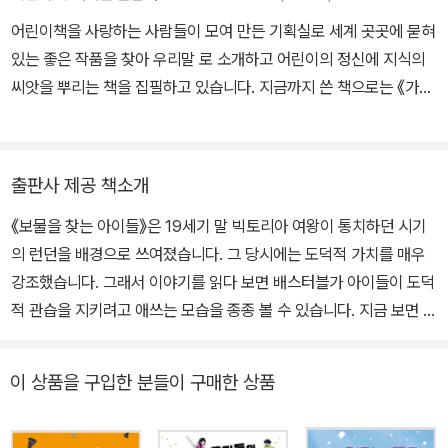
It』은 20세기에 영화와 드라마로 제작되었고 1985년 일본에서 제작
어린이책을 사랑하는 사람들이 모여 만든 기획실로 세계 곳곳에 묻혀
된 만화 영화 《모래요정 바람돌이》가 인기를 누렸다. 평생 아동 문학
있는 좋은 작품을 찾아 우리말 로 소개하고 어린이의 정신에 지식의
60편 이상을 썼고 성인 대상 작품 중 공포소설 단편집 네 권이 있다.
씨앗을 뿌리는 책을 집필하고 있습니다. 지금까지 쓴 책으로는 《가마
솥과 뚝배기 에 담긴 우리 음식 이야기》, <마법의 두루마리> 시리즈
등이 있고, 옮긴 책으로는 《학교에 간 사자》 《화요일의 두꺼비》 《프
린들 주세요》 등이 있습니다.
출판사 제공 책소개
《보물을 찾는 아이들》은 19세기 말 빅토리아 여왕이 통치하던 시기
의 런던을 배경으로 쓰여졌습니다. 그 당시에는 도덕적 가치를 매우
강조했습니다. 그래서 이야기를 읽다 보면 배스터블가 아이들이 도덕
적 관습을 지키려고 애쓰는 모습을 종종 볼 수 있습니다. 지금 보면 어
색할 수도 있는 당시의 시대적 배경이 많이 녹아 있음에도 불구하고
이 작품이 오늘날까지 사랑받는 이유는 무엇일까요? 그건 바로 어린
이 상품을 구입한 분들이 구매한 상품
이를 어른과 동등한 존재로 그려 냈다는 데 있습니다. 당시만 해도 어
린이는 어른들이 책임지고 가르쳐야 할 존재로 여겼지만, 네스빗은