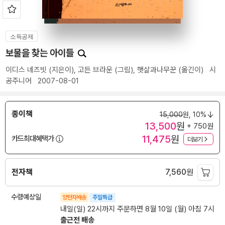
소득공제
보물을 찾는 아이들
이디스 네즈빗
(지은이),
고든 브라운
(그림),
햇살과나무꾼
(옮긴이)
시
공주니어
2007-08-01
종이책
15,000
원,
10%
13,500
원
+ 750원
11,475
원
카드최대혜택가
더보기
전자책
7,560
원
수령예상일
양탄자배송
주말특급
내일(일) 22시까지 주문하면 8월 10일 (월) 아침 7시
출근전 배송