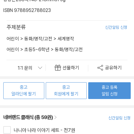
ISBN 9788952788023
주제분류
신간알림 신청
어린이
>
동화/명작/고전
>
세계명작
어린이
>
초등5~6학년
>
동화/명작/고전
선물하기
공유하기
중고
중고
중고 등록
알라딘에 팔기
회원에게 팔기
알림 신청
네버랜드 클래식 (총 59권)
신간알림 신청
나니아 나라 이야기 세트 - 전7권