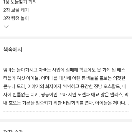
1장 보물찾기 회의
2장 보물 캐기
3장 탐정 놀이
책속에서
엄마는 돌아가시고 아빠는 사업에 실패해 학교에도 못 가게 된 배스
터블가 여섯 아이들. 어머니를 대신해 어린 동생들을 돌보는 의젓한
큰누나 도라, 이야기의 화자이자 씩씩하고 용감한 장남 오스왈드, 매
사에 빈틈없는 디키, 쌍둥이인 꼬마 시인 노엘과 애교 많은 앨리스, 막
내 호오는 가문을 일으키기 위한 비밀회의를 연다. 아이들은 저마다
돈을 벌 수 있는 아이디어를 내놓고, 하나씩 실행에 옮긴다. 보물을 찾
겠다고 무작정 땅을 파고, 사기성 짙은 신문광고에 신청서를 보내고,
이웃집 친구를 납치하고, 점 지팡이를 들고 금은보화를 찾아 나서는