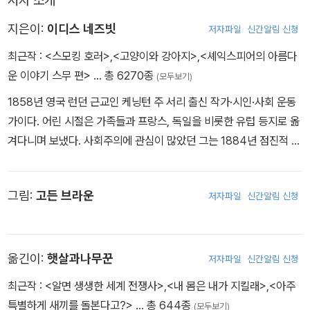
저자 소개
배스터블가 아이들. 그밖에도 감기약을 만들어 팔면 떼돈을 벌 수 있
다는 생각에 얼토당토않은 방법으로 감기약을 만들고, 아빠를 찾아온
지은이:
이디스 네즈빗
저자파일
신간알림 신청
손님을 강도로 오인하는 등 집안을 일으키기 위한 갖가지 사건들이
최근작 :
<스모킹 호러>
,
<고양이와 강아지>
,
<셰익스피어의 아름다
끊임없이 펼쳐진다. 마지막으로 인도에서 부를 쌓고 돌아온 삼촌이
운 이야기 스무 편>
… 총 6270종
(모두보기)
배스터블가를 찾아오는데, 아이들의 진짜 보물은 과연 무엇일까?
1858년 영국 런던 근교인 케닝턴 주 서리 출신 작가·시인·사회 운동
가이다. 어린 시절은 가족들과 프랑스, 독일을 비롯한 유럽 등지로 옮
겨다니며 보냈다. 사회주의에 관심이 많았던 그는 1884년 점진적 사
회주의 실천 단체 《페이비언 협회》의 공동 설립자가 되었다. 이 단체
에는 조지 버나드 쇼, 존 케인즈 같은 저명한 지식인들이 대거 참여했
그림:
고든 브라운
저자파일
신간알림 신청
으며 이들의 사상과 운동은 훗날 영국 노동당의 초석이 되었다. 은행
원 허버트 블렌드와 1880년 결혼하여 함께 사회주의자로 활동했으
나 남편의 외도로 결혼 생활은 순탄치 못했다. 남편의 혼외자 두 명을
호적에 올려 자신이 낳은 세 자녀와 함께 키웠는데 이 아이들에게 18
옮긴이:
햇살과나무꾼
저자파일
신간알림 신청
90년대부터 쓰기 시작한 자신의 아동 문학 작품 다수를 헌정했다. 그
최근작 :
<알면 생생한 세계 전쟁사>
,
<내 몸은 내가 지킬래>
,
<아주
중 양아들 존에게 헌정된 『다섯 아이와 모래요정Five Children and
특별하게 새끼를 돌본다고?>
… 총 644종
(모두보기)