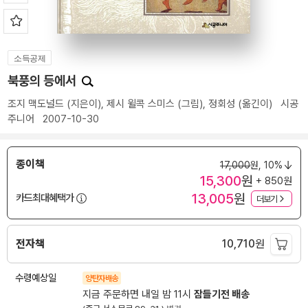
소득공제
북풍의 등에서
조지 맥도널드
(지은이),
제시 윌콕 스미스
(그림),
정회성
(옮긴이)
시공
주니어
2007-10-30
종이책
17,000
원,
10%
15,300
원
+ 850원
13,005
원
카드최대혜택가
더보기
전자책
10,710
원
수령예상일
양탄자배송
지금 주문하면 내일 밤 11시
잠들기전 배송