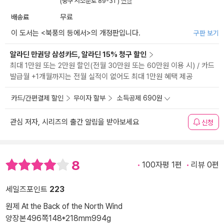
(중구 서소문로 89-31 )
변경
배송료
무료
이 도서는 <
북풍의 등에서
>의 개정판입니다.
구판 보기
알라딘 만권당 삼성카드, 알라딘 15% 청구 할인
최대 1만원 또는 2만원 할인(전월 30만원 또는 60만원 이용 시) / 카드
발급월 +1개월까지는 전월 실적이 없어도 최대 1만원 혜택 제공
카드/간편결제 할인
무이자 할부
소득공제 690원
관심 저자, 시리즈의 출간 알림을 받아보세요
신청
8
100자평 1편
리뷰 0편
세일즈포인트
223
원제 At the Back of the North Wind
양장본
496쪽
148*218mm
994g