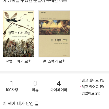
이 상품을 구입한 분들이 구매한 상품
내용이었다. 이러한 환상성은 사실주의 소설이 유행하던 빅토리아 시
대에서 판타지 소설이 완전한 문학 장르로 자리 잡는 데 디딤돌 역할
을 했다. 그리고《나니아 연대기》를 쓴 C.S.루이스,《반지의 제왕》을
쓴 J.R.R.톨킨 같은 후세의 대작가들에게도 큰 영향을 미쳤다. 또한
맥도널드는 선량한 주인공 다이아몬드의 모습을 통해 사랑, 선, 배려
같은 시대를 초월한 가치들의 소중함까지 일깨워 주었다. 다이아몬드
와 북풍이 펼치는 이 놀랍고 깊이 있는 대서사시는 출간된 지 140여
년이 지난 오늘날에도 여전히 아이들을 감동시킬 것이다. 시공간을
넘어 전 세계 아이들을 매혹시키다 이 작품은 1871년 빅토리아 시대
꿀벌 마야의 모험
톰 소여의 모험
의 한복판에 발표되었다. 빅토리아 시대는 1837년부터 1901년까지,
빅토리아 여왕이 통치한 시대를 일컫는다. 당시의 가장 중요한 가치
는 바로 도덕과 관습이었다. 부잣집 아이들은 가정교사 밑에서 엄한
읽고 싶어요 1명
1
0
4
가르침을 받았고, 가난한 집 아이들은 돈을 벌기 위해 밤낮없이 일해
읽고 있어요 1명
100자평
리뷰
마이페이퍼
야 했다. 아이들이 읽을거리라고는 딱딱한 지리책이나 역사책뿐이었
읽었어요 2명
다. 아이들에게도 나름의 세계관과 상상력이 있다는 생각은 아예 존
이 책에 내가 남긴 글
재하지도 않았던 것이다. 이러한 시대적 배경 속에서 출간된《북풍의