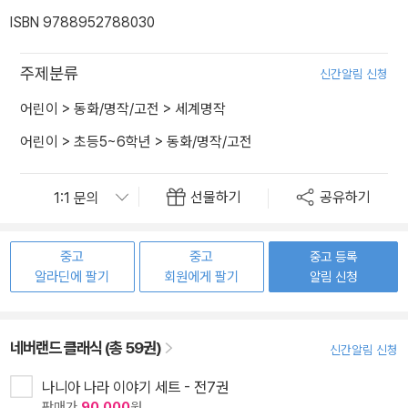
ISBN 9788952788030
주제분류
신간알림 신청
어린이
>
동화/명작/고전
>
세계명작
어린이
>
초등5~6학년
>
동화/명작/고전
선물하기
공유하기
중고
중고
중고 등록
알라딘에 팔기
회원에게 팔기
알림 신청
네버랜드 클래식 (총 59권)
신간알림 신청
나니아 나라 이야기 세트 - 전7권
판매가
90,000
원