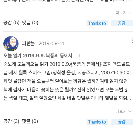
바람이 훅 안아서 하늘로 띄우더군요. 바람은 어린이 마음을 알고 느
들을 즐겁게 해 주고 있다.
리말 살려쓰기’를 하는 셈이지만, 곰곰이 본다면 제 말글은 “생각을
끼고 읽습니다. 티없이 바라고 바라보는 어린이한테 언제나 마음동무
더보기
푸르게 가다듬어 숲을 노래하려는 이야기가 될 씨앗”이라고 할 만합
인 바람입니다. 《북풍의 등에서》라는 오랜 책이 있어요. 이웃님들이
공감 (
5
)
댓글 (0)
니다. 어떤 말이든 귀담아듣되 아무 말이나 입에서 흘러나오지 않도
이 아름책을 부디 여러 벌 천천히 읽고 새겨 주시기 바랍니다. 우리가
록 추스릅니다. 어떤 말이든 곱씹어 보고서 스스로 펼 새말을 손수 짓
어른이자 어버이라면, 아이들이 사랑으로 물려받을 만한 글을 쓰고
고 엮고 여미어서 옮깁니다. 그림책 느낌글을 쓰든 삶책(인문책) 느낌
파란놀
2019-09-11
메뉴
책을 엮을 일이라고 봅니다. 우리가 ‘사람’이라면, 우리 글감과 그림감
글을 쓰든, 우리는 부드럽고 쉽게 가다듬으면 됩니다. 문학평론·사회
과 사진감과 이야깃감은 늘 ‘사랑’이되, ‘숲빛으로 물들면서 스스로 살
오늘 읽기 2019.9.9. 북풍의 등에서
비평을 하는 전문지식인 말씨로 그림책 느낌글을 적는다면 어쩐지 어
림을 짓고 노래하는 사랑’이어야 사람다우리라 봅니다. 쇳덩이가 가
숲노래 오늘책오늘 읽기 2019.9.9.《북풍의 등에서》 조지 맥도널드
린이하고 동떨어지는구나 싶습니다. 그림책은 첫째도 둘째도 셋째도
득하고 죽음김(배기가스)이 매캐한 곳에서만 매미가 온힘을 쥐어짜
글·제시 월콕 스미스 그림/정회성 옮김, 시공주니어, 2007.10.30.이
‘놀이’가 바탕입니다. 이 놀이를 ‘사랑’으로 그리고 나누지요. 놀면서
듯 악을 쓰면서 웁니다. 이와 달리 푸르게 우거진 숲에서 매미는 느긋
제껏 몰랐던 책을 오늘부터 알아보는 까닭은 뭘까? 여태 읽지 않던
사랑을 배우는 아이들이 ‘어떤 말’을 쓸까 하고 헤아리면, 그림책 느낌
이 노래해요. 느긋이 노랫가락을 펴다가 쉬면서 바람을 마시고 해를
책에 갑자기 마음이 꽂히는 뜻은 뭘까? 진작 읽었으면 오늘 두벌 읽
글로 담아낼 말결, 그림책을 바라보는 눈빛, 아이들하고 하루를 신나
보고 나비를 지켜봅니다. 오늘날 서울(도시)은 매미가 노래를 잊고 잃
는 셈일 테고, 일찍 알았으면 세벌 네벌 닷벌뿐 아니라 열벌을 되읽으
게 노는 살림, 아이들이 어버이한테서 물려받을 사랑, 이 모두 확 피어
을 만큼 사납고 매캐합니다. 아이들한테 무슨 책을 읽히는지 돌아보
며 새롭게 바람하고 사귈 수 있었으리라 본다. 그렇지만 오늘 비로소
나겠지요.* 덧 : 《펠레의 새 옷》이라든지 《닭들이 이상해》라든지 《날
더보기
기로 해요. 어른으로서 무슨 글을 쓰고 읽는지 다시 살피기로 해요.
알아보면서 그동안 바람하고 어떻게 이야기를 할 수 있었나 하고 새
아라 꼬마지빠귀야》나 《닉 아저씨의 뜨개질》 같은 그림책, 《영리한
공감 (
3
)
댓글 (0)
‘뜻있거나 좋은 책’이 아닌 ‘사랑으로 아름답고 참한 책’이 아니라면
삼스레 되새기고, 한결 깊고 즐겁게 바람놀이를 누리기도 한다. 《북풍
공주》와 《내 친구 튼튼 제인》과 《하이디》와 《플란다스의 개》와 《북
구태여 읽을 까닭도 쓸 까닭도 없다고 봅니다. 돌개바람을 미워하거
의 등에서》를 아이들하고 어떻게 읽으면 좋을까? 첫머리를 지나 이
풍의 등에서》와 《모래요정과 다섯 아이들》 같은 동화책을 찬찬히 누