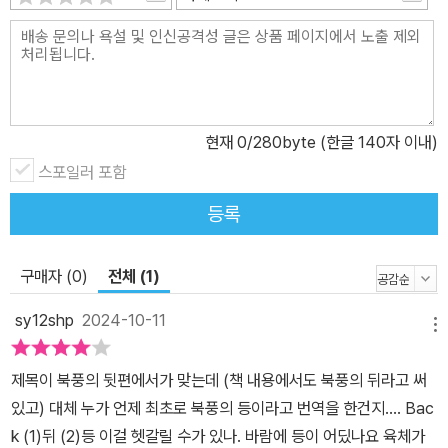
하나는 시간이 지나도 변하지 않는 보편적 진리의 소중함을 다루고
있기 때문일 것이다. 이야기의 주인공 다이아몬드는 너무나 순수하고
착한 나머지 어른들에게는 ‘하나님의 아들’로 불리고, 아이들에게는
바보라고 놀림을 받는다. 하지만 먹을 것이 부족할 만큼 힘든 삶 속에
서도 다이아몬드는 언제나 선량함을 잃지 않는다. 병든 아버지 대신
현재
0
/280byte (한글 140자 이내)
마차를 몰고, 두 아이를 낳은 엄마를 위해 집안일을 하고, 동생들은 사
스포일러 포함
랑으로 돌본다. 특히 모든 존재가 행복하게 살아가는 북풍의 뒤편에
다녀온 뒤로, 다이아몬드는 가장 선량하고 아름다운 삶의 모습을 보
등록
여 준다. 거리의 청소부 소녀 내니를 한 식구로 맞이하고, 절름발이 떠
돌이 소년 짐도 받아들인다. 북풍은 다이아몬드를 데리고 다니며 삶
구매자 (0)
전체 (1)
의 험한 면과 인간의 위선적인 면을 보여 주지만, 다이아몬드는 결국
sy12shp
2024-10-11
사랑과 배려, 믿음으로 모든 것을 감싸 안는다. 맥도널드는 다이아몬
메뉴
드가 북풍과의 여행에서 깨달은 가치와 다이아몬드의 선량함을 보며
아이들이 보다 성숙해지길 바랐다. 결국 그 선량함에 동화되고 만 주
제목이 북풍의 뒷편에서가 맞는데 (책 내용에서도 북풍의 뒤라고 써
위 사람들처럼, 이 작품을 읽는 오늘날의 아이들도 다이아몬드를 통
있고) 대체 누가 언제 최초로 북풍의 등이라고 번역을 한건지.... Bac
해 자신의 모습을 다시 한 번 되돌아볼 수 있을 것이다. 판타지 소설의
k (1)뒤 (2)등 이걸 헷갈릴 수가 있나. 바람에 등이 어딨나요 육체가