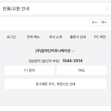
나 두려워하는 마음이라면, 우리는 밑뿌리부터 썩었다는 뜻이지 않을
야기가 흐르면 흐를수록 참 아름답게 생각을 펴는 글이로구나 싶다.
려 보면 “말씨(말이라는 씨앗)”가 어떤 힘이 있는지 새록새록 들여다
반품/교환 안내
까요? 돌개바람은 바다에서 태어납니다. 바다는 뭍을 사랑으로 포근
한국에서는 《하느님의 눈물》쯤을 이 글에 댈 만하겠으나, 높바람(북
볼 만하지 싶습니다.ㅅㄴㄹ
히 감싸는 물빛입니다. 무엇이 밉거나 두렵나요? ‘참나’를 함께 바라
풍)이 어떤 숨결이요 무엇을 하며 어떻게 이 별을 사랑으로 보듬는가
보기로 해요.ㅅㄴㄹ* 새로운 우리말꽃(국어사전) 짓는 일에 길동무
하는 대목을 짚는 줄거리를 본다면, 아직 한국에서는 이만큼 깊고 넓
하기http://blog.naver.com/hbooklove/28525158* ‘말꽃 짓
게 마음눈을 틔우는 글은 없구나 싶다. 법을 잘 지키는 사람이 많으면
는 책숲, 숲노래’ 지기(최종규)가 쓴 책을 즐거이 장만해 주셔도 새로
로그인
전체 메뉴
회사 소개
출판사 안내
PC 버전
무엇하겠는가. ‘법만 잘 지킬’ 뿐, 법에 난 구멍으로 요리조리 빠져나
운 우리말꽃(국어사전)을 짓는 길을 아름답게 도울 수 있습니다
가면서 슬기로운 사랑을 펼 줄 모른다면, 이 삶터를 얼마나 메마르게
(주)알라딘커뮤니케이션
망가뜨리겠는가. 우리는 ‘법만 잘 지킬’ 사람이 아니라 ‘아름답고 즐겁
게 사랑하면서 삶을 짓는 숨결’을 어른으로 먼저 살고 아이한테 물려
1544-2514
일반문의 (발신자 부담)
줄 노릇이지 싶다. ㅅㄴㄹ
1:1 문의
FAQ
중고매장 위치, 영업시간 안내