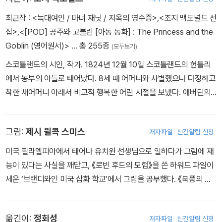
한 존재인 북풍을 따라 밤의 모험을 떠나는 다이아몬드. 북풍이 다이
최근작 :
<늑대여인 / 마녀 재닛 / 지옥의 영수증>
,
<조지 맥도널드 선
아몬드를 안고 빛의 속도로 달려가는 모습이나, '북풍의 뒤편' 에 가기
집>
,
<[POD] 공주와 고블린 [아동 동화] : The Princess and the
위해 북풍의 몸을 통과하는 장면은 독자를 깜짝 놀라게 하는 환상성
Goblin (영어원서)>
… 총 255종
(모두보기)
과 개성을 보여 준다.
스코틀랜드의 시인, 작가. 1824년 12월 10일 스코틀랜드의 헌틀리
에서 농부의 아들로 태어났다. 8세 때 어머니와 사별했으나 다정하고
발표된 지 140년이 훌쩍 넘은 이 소설이 오늘날에까지 읽혀지는 강
착한 새어머니 아래서 비교적 행복한 어린 시절을 보냈다. 애버딘의
한 생명력을 가지는 것은, 오늘날 유명한 판타지 소설들의 효시가 되
킹스 칼리지를 졸업한 뒤 목사가 되기 위해 1848년 런던의 하이버리
었다는 점에 있다. 또 작가 자신의 행복한 가정 생활에서 오는 '사랑'
칼리지에 입학하였고 1850년 목사가 되었다. 하지만 교리에 대한 논
의 가치와 깊은 종교적 신심에서 오는 '선' 에 대한 믿음이 이야기 속
그림:
제시 윌콕 스미스
저자파일
신간알림 신청
쟁이 벌어져 1853년 사임했다. 그 후 영문학 강의, 개인 지도, 강연,
에 잘 반영되어 있다.
설교, 아동잡지 편집 일과 문필 생활을 하며 가족을 부양했다. 1851
미국 필라델피아에서 태어나 유치원 선생님으로 일하다가 그림에 재
년 루이사 파월Louisa Powell과 결혼한 뒤 열한 명의 자녀를 낳았
디킨스 류의 사실주의적 풍자 문학이 유행하던 시대 분위기 속에 시
능이 있다는 사실을 깨닫고, 《로빈 후드의 모험》을 쓴 하워드 파일이
는데, 전 가족이 극단을 구성해 공연을 하기도 했다. 평소 그는 어머니
대를 앞서가는 파격적이고 신선한 환상성을 담은 이 동화는 꽉막힌
세운 ‘브랜디와인 미국 삽화 학교’에서 그림을 공부했다. 《북풍의 등
를 앗아간 결핵을 앓았고, 극심한 가난에 시달렸다. 그런 가운데서도
도덕률 속에서 살아가던 빅토리아 조 사람들에게 설교나 교훈조가 아
에서》, 《공주와 고블린》, 《작은 아씨들》 등 뛰어난 고전에 걸맞는 아
명랑하고 유쾌함을 보이며 여러 사람들에게 환대를 베풀었다. 자녀
닌 진실한 가치와 큰 위로를 전해 주었다.
름다운 그림으로 사랑받았다.
가운데 네 명을 병으로 잃고 노년에 아내 역시 먼저 떠나보내는 슬픔
옮긴이:
정회성
저자파일
신간알림 신청