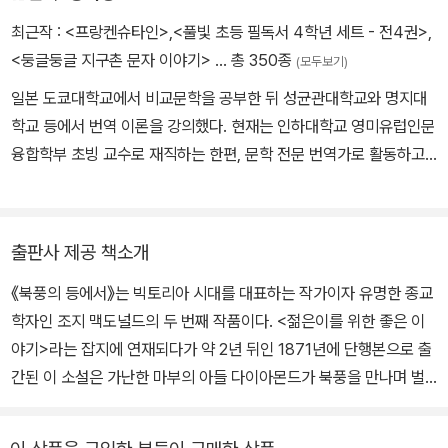
을 겪은 뒤에는 말문을 닫은 채 침묵 속에서 지냈다. 그리고 1905년
최근작 :
<프랑켄슈타인>
,
<풀빛 초등 필독서 4학년 세트 - 전4권>
,
9월 18일 세상을 떠났다. 소설, 동화, 시집, 설교집, 문학비평서 등 맥
<둥글둥글 지구촌 문자 이야기>
… 총 350종
(모두보기)
도널드가 쓴 책은 50여 권에 달한다. 이 책들은 사실주의 소설이 유
일본 도쿄대학교에서 비교문학을 공부한 뒤 성균관대학교와 명지대
행하던 빅토리아 시대의 한복판에서 풍부한 상상력을 통해 신선한 충
학교 등에서 번역 이론을 강의했다. 현재는 인하대학교 영미유럽인문
격을 주었으며, 엄격한 문화가 지배하고 사회적 차별이 만연하던 세
융합학부 초빙 교수로 재직하는 한편, 문학 전문 번역가로 활동하고
상에 위로와 희망을 전했다. 오늘날 ‘판타지의 아버지’로 불리는 그는
있다. 『피그맨』으로 2012년 IBBY(국제아동청소년도서협의회) 아너
루이스 캐럴, J.R.R. 톨킨, C.S. 루이스, G.K. 체스터튼에게 큰 영향
리스트 번역 부문 수상자로 선정되었다. 옮긴 책으로 『톰 소여의 모
을 미쳤다. 행복한 가정생활과 깊은 신앙심에서 우러나와 그의 작품
험』, 『허클베리 핀의 모험』, 『월든』, 『에덴의 동쪽』, 『뻐꾸기 둥지 위
면면에 흐르는 사랑과 선은, 흥미로운 캐릭터와 재치 넘치는 대사, 뛰
출판사 제공 책소개
로 날아간 새』, 『1984』, 『첫사랑의 이름』, 『줄무늬 파자마를 입은 소
어난 상상력과 가슴 뭉클한 감동을 더하며 자연스레 빛을 발한다. 대
《북풍의 등에서》는 빅토리아 시대를 대표하는 작가이자 유명한 종교
년』, 『프랑켄슈타인』, 『런던 NW』 등이 있고, 지은 책으로는 『작은 영
표적인 작품인 《공주와 고블린》, 《북풍의 등에서》, 《황금 열쇠》, 《가
학자인 조지 맥도널드의 두 번째 작품이다. <젊은이를 위한 좋은 이
웅 이크발 마시』, 『친구』, 『책 읽어 주는 로봇』 등이 있다.
벼운 공주》, 《현명한 여인》, 《판타스테스》, 《릴리스》는 어린아이뿐
야기>라는 잡지에 연재되다가 약 2년 뒤인 1871년에 단행본으로 출
아니라 어른에게도 공감을 일으키며 전혀 새로운 차원의 세계로 이끈
간된 이 소설은 가난한 마부의 아들 다이아몬드가 북풍을 만나며 벌
다. 이 외에 설교집인 《전하지 않은 설교》, 《우리 주님의 기적》 등이
어지는 신비로운 이야기를 담고 있다. 신처럼 무한한 능력을 가진 북
있다.
풍이 펼쳐 보이는 환상 세계는 당시로서는 아주 파격적이고 신선한