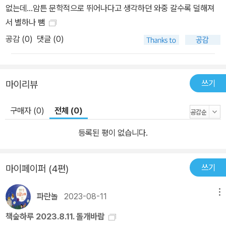
디딤돌이 된 작품 조지 맥도널드는 엄격한 사실주의 소설이 유행하던
없는데...암튼 문학적으로 뛰어나다고 생각하던 와중 갈수록 덜해져
빅토리아 시대에서 가장 상상력이 뛰어난 작가라는 평을 받으며, 판
서 별하나 뺌
타지가 하나의 문학 장르로 발전할 수 있는 디딤돌을 세웠다. 북풍이
공감 (
0
)
댓글 (0)
다이아몬드를 안고 빛의 속도로 거리를 달려가는 장면, 북풍의 뒤편
에 가기 위해 북풍의 몸을 통과하는 장면 등 140여 년 전에 어떻게 이
런 생각을 할 수 있었는지 오늘날의 독자들마저 놀라게 한다. 특히 이
쓰기
마이리뷰
야기에 가득한 환상성은 찰스 디킨스의 작품처럼 사회 풍자적 사실주
의 소설이 유행하던 빅토리아 시대의 작가와 독자들에게 신선한 충격
구매자 (0)
전체 (0)
을 주었다. 하지만 맥도널드는 그저 상상력만을 발휘해 현실 불가능
등록된 평이 없습니다.
한 이야기를 지어낸 것은 아니다. 그의 판타지를 관통하고 있는 것은
바로 ‘사랑’과 ‘선’이다. 여러 아이들과 함께한 행복한 결혼 생활에서
얻은 ‘사랑’이라는 감정과 깊은 신앙심이 불러일으킨 ‘선’이라는 가치
쓰기
마이페이퍼 (4편)
는 맥도널드의 판타지에서 세계와 사물을 변화시키는 강력한 힘으로
작용한다. 그래서 맥도널드는 독창적인 상상력을 인정받는 동시에,
파란놀
2023-08-11
메뉴
다른 판타지 작가들과 다른 새로운 내용의 판타지를 만들어 냈다고
책숲하루 2023.8.11. 돌개바람
평가받는다. 《북풍의 등에서》가 후세에 미친 영향 조지 맥도널드는