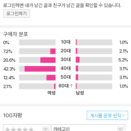
등에서》는 당시로서는 아주 파격적인 작품이었다. 마음대로 모습을
로그인하면 내가 남긴 글과 친구가 남긴 글을 확인할 수 있습니다.
바꾸고 원하는 곳은 어디든지 갈 수 있는 북풍은 온갖 신비로운 기적
로그인하기
을 일으키며 아이들의 상상력에 날개를 달아 주었다. 또한 맥도널드
는 선량하기 그지없는 다이아몬드의 모습을 통해 설교가 아닌 ‘이야
구매자 분포
기’로 아이들을 감동시켰다. ‘속임수나 도덕적인 교훈을 담지 않고 착
10대
1.0%
0%
하게 살아야 한다는 분위기를 담아내는데 천부적인 능력을 발휘했
20대
2.1%
7.2%
다.’고 말한 W.H. 오딘의 평처럼, 맥도널드는 자칫 따분해질 수 있는
30대
5.2%
20.6%
'선'에 대한 이야기를 아름답게 그려냈다. 하지만 정작 작가 자신은 아
40대
3.1%
42.3%
이들이 다이아몬드의 모험을 보며 설레어 하든지 착한 다이아몬드의
50대
행동을 보며 그 속에서 의미를 찾아내든지 크게 상관하지 않았다. 아
3.1%
12.4%
이들 나름대로 이야기 속에서 재미와 의미를 찾을 수 있을 거라고 생
60대
1.0%
2.1%
여성
남성
각했기 때문이다. 이렇듯《북풍의 등에서》는 아이들도 스스로 상상하
고 생각할 수 있다는 인식을 형성하는 데 큰 도움이 되어 준 작품이다.
재미없거나 힘겨운 삶을 살았던 당시 아이들에게 이 작품은 큰 위로
100자평
게시물 운영 원칙
가 되어 주었을 것이다. 시대를 초월한 가치의 소중함 《북풍의 등에
서》가 끊임없이 재출간되며 전 세계 독자들의 관심을 모으는 이유 중
카테고리