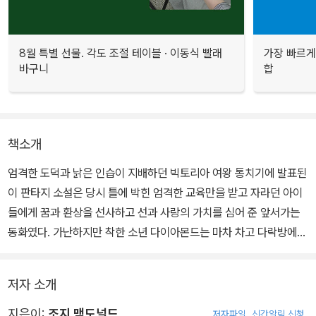
8월 특별 선물. 각도 조절 테이블 · 이동식 빨래
가장 빠르게
바구니
합
책소개
엄격한 도덕과 낡은 인습이 지배하던 빅토리아 여왕 통치기에 발표된
이 판타지 소설은 당시 틀에 박힌 엄격한 교육만을 받고 자라던 아이
들에게 꿈과 환상을 선사하고 선과 사랑의 가치를 심어 준 앞서가는
동화였다. 가난하지만 착한 소년 다이아몬드는 마차 차고 다락방에서
산다.
저자 소개
바람이 매섭게 부는 차디 찬 다락방에서 어느 날 소년은 신비롭고 아
름다운 여인의 모습을 한 '북풍'을 만나게 된다. 초월적이고 전지전능
지은이:
조지 맥도널드
저자파일
신간알림 신청