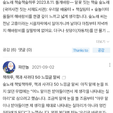
숲노래 책숲책숲하루 2023.8.11. 돌개바람― 말꽃 짓는 책숲 숲노래
그 시대 작가들뿐만 아니라 에디스 네스빗, C.S.루이스, J.R.R. 톨킨,
(국어사전 짓는 서재도서관): 우리말 배움터 + 책살림터 + 숲놀이터
모리스 샌닥 같은 후세의 작가들에게도 커다란 영향을 주었다. 평생
올들어 해바람비를 한결 깊이 느끼고 넓게 생각합니다. 숲노래 씨는
동안 깊은 우정을 나누었던 루이스와 톨킨이 친해진 것도 바로 맥도
전남 고흥이라는 시골자락에서 살아가니까 날마다 아침부터 저녁까
널드 작품에 대한 이야기를 나누면서였다. 톨킨은 어린 시절 맥도널
지 해바람비를 살필밖에 없어요. 더구나 쇳덩이(자동차)를 안 몰기 때
드의 작품을 읽으며《호비트》와《반지의 제왕》의 무대를 구상했다. 그
문에 쇳내음이나 쇳소리도 안 듣고, 아예 쳐다보지 않아요. 어릴 적에
리고《나니아 연대기》를 쓴 루이스는 맥도널드의 신비주의적 환상 세
더보기
어버이하고 함께살던 인천에서는 잿집(아파트)이었으되, 닷겹(5층)
계와 사랑에 대한 관점에서 얼마나 많은 영향을 받았는지 털어놓았
공감 (
6
)
댓글 (0)
짜리였고, 연탄을 때는 곳이었어요. 아는 분은 알 텐데, 예전 잿집도
다. 이렇듯 맥도널드는 ‘다섯 살에서 일흔다섯 살까지의 독자를 위해
연탄으로 불을 땠습니다. 겨울이면 집도 얼어붙고, 어느 날은 -15℃
서 쓴다.’고 말할 정도로 자신을 동화 작가의 틀에 가두지 않고, 동시
이기도 했습니다. 요새는 이런 곳을 잿집(아파트)이라고 여기지 않겠
대의 작가들보다 언제나 한 발 앞서 나갔다. 피터 팬으로 상징되는 절
파란놀
2021-09-02
메뉴
지요. 그저 숱한 골목집 가운데 닷겹으로 쌓은 얼거리였을 뿐입니다.
대로 자라지 않는 아이의 캐릭터도 사실은 맥도널드가《릴리스》라는
책하루, 책과 사귀다 50 느낌글 말씨
언제라도 바로 오늘인 듯 떠올리는데, 1985년 여름에 돌개바람이 인
작품에서 먼저 창조해 냈다. 일생 동안 무언가를 찾아 헤맸다는 조지
숲노래 책빛책하루, 책과 사귀다 50 느낌글 말씨 아직 말에 눈을 뜨
천을 가로질렀고, 아무도 없는 길에 홀로 바람을 바라보면서 “바람아,
맥도널드. 그가 원한 것은 언제든지 미지의 세계로 떠날 수 있게 해 주
지 않던 무렵에는 “어느 말이든 받아들이면서 제 생각을 나타내는 실
나도 같이 날고 싶어!” 하고 외쳤어요. 어릴 적에 늘 두들겨맞고 들볶
는 상상력과 사랑이라는 소중한 가치가 아니었을까.《북풍의 등에서》
마리”로 삼으려고 했습니다. 조금씩 말에 눈을 뜰 즈음부터 “아무 말
이고 꾸지람을 먹으면서 하루라도 느긋이 보낸 적이 없었는데, 이런
는 아이들을 매혹시키는 환상적인 이야기와 그 속에 숨어 있는 감동,
이나 받아들이면 제 생각을 제대로 나타내는 실마리가 아니라 엉킨
눈물바람을 문득 빗방울에 씻으면서 “날고 싶다”는 마음을 띄웠더니
그리고 동시대 작품들을 넘어선 독창성으로 오늘날까지 전 세계 아이
실타래가 된다”고 느꼈습니다. 얼핏 본다면 저는 ‘우리글 바로쓰기·우