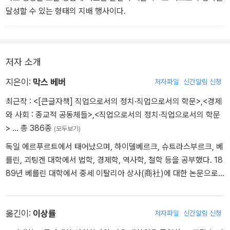
는 매우 유용한 결과를 가져왔습니다. 종종 이 결과는 진부한 정확성
달성할 수 있는 형태의 지배 행사이다.
보다 더 유용합니다. (〈사회주의〉)
저자 소개
지은이:
막스 베버
저자파일
신간알림 신청
최근작 :
<[큰글자책] 직업으로서의 정치·직업으로서의 학문>
,
<경제
와 사회 : 종교적 공동체들>
,
<직업으로서의 정치·직업으로서의 학문
>
… 총 386종
(모두보기)
독일 에르푸르트에서 태어났으며, 하이델베르크, 슈트라스부르크, 베
를린, 괴팅겐 대학에서 법학, 경제학, 역사학, 철학 등을 공부했다. 18
89년 베를린 대학에서 중세 이탈리아 상사(商社)에 대한 논문으로
법학박사 학위를 취득했으며, 1891년에는 고대 로마 농업사에 관한
연구로 ‘하빌리타치온’(독일 대학교수 자격)을 취득했다. 1893년 평
생의 지적 반려자인 마리안네 슈니트거와 결혼했다. 1894년에 프라
옮긴이:
이상률
저자파일
신간알림 신청
이부르크 대학의 경제학 및 재정학 정교수로 초빙되었다. 1897년에