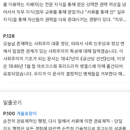
문관 회의”는 이에 이르는 특징적인 과도현상이다?로 둘러싸인다(국
를 이용하는 지배자)는 전문 지식을 통해 얻은 강력한 권력 위상을 넘
무 고문 회의, 추밀원, 최고 간부 회의, 내각, 의정부, 총리아문, 외무
어서서 직무 지식(업무 교류를 통해 얻었거나 “서류를 통해 안” 실무
부 등).
지식)을 통해 자신들의 권력을 더욱 증대시키는 경향이 있다. “직무
상의 비밀”이라는 개념은 권력을 추구하는 이러한 경향에서 유래한
다. 이 개념은 관료제에만 해당되는 개념은 아니지만, 그래도 특별히
P.128
관료제적인 개념이다. “직무상의 비밀”이 전문 지식에 대해서 갖는
오늘날 존재하는 사회주의 대중 정당, 따라서 사회 민주당과 정강 면
관계는 상업적인 경영 비밀이 기술적인 지식에 대해서 갖는 관계와
에서 밀접한 관계가 있는 사회주의의 특성에 대해 말하겠습니다. 이
비교될 수 있다. (〈관료제의 행정 직원을 갖춘 합법적 지배〉)
사회주의의 기초가 되는 문서는 1847년의 《공산당 선언》인데, 이것
은 1848년 1월 칼 마르크스와 프리드리히 엥겔스에 의해 출간되어
유포되었습니다. 우리가 이 문서의 결정적인 명제들을 거부한다 해도
(적어도 나는 그렇게 합니다만), 그것은 그 나름대로 제1급의 학문적
인 업적입니다. 이러한 사실은 부정할 수 없고, 또 부정해서도 안 됩니
다. 왜냐하면, 누구도 부정하는 사람의 말을 믿지 않기 때문입니다. 또
밑줄긋기
양심의 가책 없이는 그러한 사실을 부정할 수 없기 때문입니다. 우리
가 오늘날 거부하는 명제들에도 사상적 깊이와 독창성이 있는 오류가
P.100
겨울호랑이
있습니다. 이 오류는 정치적으로는 매우 상당하지만 아마도 항상 기
순전히 관료제적인 행정, 다시 말해서 서류에 의한 관료제적 - 단일
분이 좋지는 않은 결과를 지녔습니다. 그렇지만 그 오류는 학문에서
지도 행정은 모든 경험에 따르면 순전히 기술적으로 최고도의 성과를