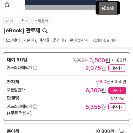
대여
ePub
소득공제
[eBook] 관료제
막스 베버
(지은이),
이상률
(옮긴이)
문예출판사
2018-09-10
3,500
원
대여 90일
+ 180원
7,000
원
2,975
원
카드최대혜택가
더보기
전자책
7,000
원 + 350원
6,300
원
쿠폰할인가
쿠폰
만권당
첫 달 무료
5,355
원
카드최대혜택가
더보기
(+쿠폰 적용 시)
종이책
10,800
원