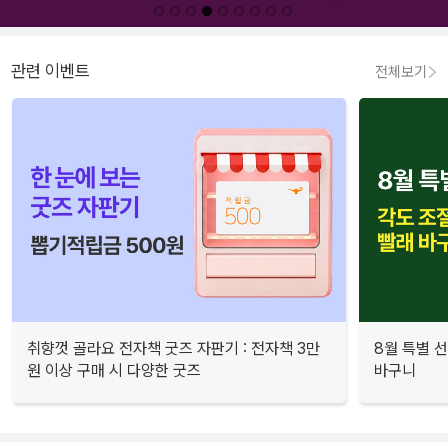
관련 이벤트
전체보기
취향껏 골라요 전자책 굿즈 자판기 : 전자책 3만
8월 특별 선
원 이상 구매 시 다양한 굿즈
바구니