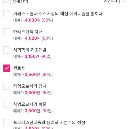
전체선택
신간부터
거래소 - 현대 주식시장의 핵심 메커니즘을 밝히다
대여가
4,030
원 (
90
일)
카리스마적 지배
대여가
4,020
원 (
90
일)
사회학의 기초개념
대여가
3,150
원 (
90
일)
관료제
대여가
3,500
원 (
90
일)
직업으로서의 정치
대여가
3,500
원 (
90
일)
직업으로서의 학문
대여가
3,500
원 (
90
일)
프로테스탄티즘의 윤리와 자본주의 정신
대여가
4,500
원 (
90
일)