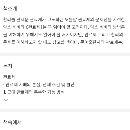
책소개
합리를 앞세운 관료제가 고도화된 오늘날 관료제의 문제점을 지적한
막스 베버의 《관료제》는 꼭 읽어야 할 고전이다. 막스 베버의 방법론
을 이해하기 위해서도 읽어야 할 저서이지만, 관료제 그리고 합리의
문제를 이해하고자 할 때도 참고할 책이다. 문예출판사의 관료제는
《경제와 사회》 제2부 9장 〈지배 사회학〉의 2절 〈관료제 지배의 본질,
전제 조건 및 발전〉을 번역한 것이며, 베버의 관료제 이론에 대한 이
해를 돕기 위해 두 개의 글을 부록으로 실었다. 《경제와 사회》 제1부
목차
3장 〈지배의 유형〉의 2절 〈관료제의 행정 직원을 갖춘 합법적 지배〉와
관료제
막스 베버가 1918년 오스트리아 장교들에게 한 강연문 〈사회주의〉이
· 관료제 지배의 본질, 전제 조건 및 발전
다.
1. 근대 관료제의 특수한 기능 방식
책속에서