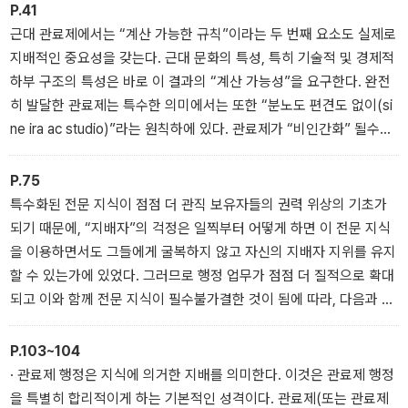
P.41
근대 관료제에서는 “계산 가능한 규칙”이라는 두 번째 요소도 실제로
지배적인 중요성을 갖는다. 근대 문화의 특성, 특히 기술적 및 경제적
하부 구조의 특성은 바로 이 결과의 “계산 가능성”을 요구한다. 완전
히 발달한 관료제는 특수한 의미에서는 또한 “분노도 편견도 없이(si
ne ira ac studio)”라는 원칙하에 있다. 관료제가 “비인간화” 될수록,
다시 말해서 관료제의 미덕으로 찬양되는 특수한 성질이 완전하게 달
성될수록, 관료제는 자본주의에 어울리는 특수한 성질을 더 완전하게
P.75
발전시킨다. 여기에서 관료제의 미덕이란 사랑, 미움, 일체의 순전히
특수화된 전문 지식이 점점 더 관직 보유자들의 권력 위상의 기초가
개인적인 감정 요소, 일반적으로 계산할 수 없는 모든 비합리적인 감
되기 때문에, “지배자”의 걱정은 일찍부터 어떻게 하면 이 전문 지식
정 요소를 직무 처리에서 배제하는 것을 의미한다. 개인적인 동정, 호
을 이용하면서도 그들에게 굴복하지 않고 자신의 지배자 지위를 유지
의, 은총, 감사에 의해 움직인 구질서의 지배자 대신에, 근대 문화는
할 수 있는가에 있었다. 그러므로 행정 업무가 점점 더 질적으로 확대
─ 바로 그 문화가 복잡해지고 전문화될수록 그것을 지탱하는 외적 장
되고 이와 함께 전문 지식이 필수불가결한 것이 됨에 따라, 다음과 같
치를 위해 ─ 그만큼 더 인정에 쏠리지 않으면서 엄격하게 “객관적인”
은 현상이 매우 전형적인 방식으로 나타난다. 즉 지배자는 믿을 수 있
전문가를 필요로 한다.
는 몇몇 심복들과 그때그때마다 상의하거나 또는 상황이 어려울 때
P.103~104
그들을 이따금 회의에 소집해서는 더 이상 국정을 꾸려나갈 수 없어,
· 관료제 행정은 지식에 의거한 지배를 의미한다. 이것은 관료제 행정
이제는 상설적으로 열리는 합의제적인 자문 및 의결 단체?“궁정외 고
을 특별히 합리적이게 하는 기본적인 성격이다. 관료제(또는 관료제