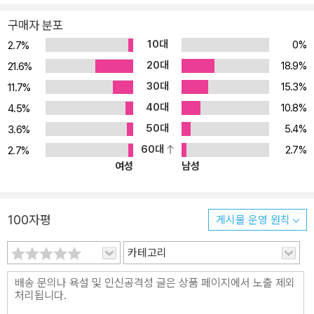
아니라 사경제의 기업체, 종교 단체, 군대, 정당 등 모든 대규모 조직
구매자 분포
에도 적용된다. 따라서 여기서 말하는 관료란 국가 공무원으로서의
10대
0%
2.7%
관리뿐만 아니라 사기업의 관리직 사원, 그 밖에 여러 기능적인 단체
20대
18.9%
21.6%
의 직원도 포함한다. 관료제는 현대 사회에서 법, 정치, 산업 등의 합
30대
15.3%
11.7%
리화의 원인이자 결과로서 점점 더 확산되는데, 그 이유는 관료제 조
40대
10.8%
직이 그 어떤 다른 조직 형태보다 기술적으로 우월하기 때문이다. 즉
4.5%
관료제 조직은 전문 지식을 수단으로 삼아 업무를 매우 효율적으로
50대
5.4%
3.6%
수행하기 때문이다. 그렇지만 베버는 관료제의 확산이 가져오는 부정
60대
2.7%
2.7%
적인 결과도 지적했다. 그는 현대 사회의 끊임없는 관료제화가 이 세
여성
남성
계에 비인간화를 초래할 것이라고 주장했다. 베버는 현대의 대규모
조직에 대한 이념형적 분석에 머무르지 않고, 관료제화가 가져오는
정치사회학적 결과도 다루었다. 베버는 현대 사회의 여러 영역에서
100자평
게시물 운영 원칙
일어나고 있는 관료제화 현상을 인간의 ‘활동의 자유’ 문제와 연결시
카테고리
켜 진단했다. 베버가 연구를 할 당시보다 관료제화가 더욱 고도화된
오늘의 현실을 돌아볼 때, 베버의 관료제론은 지금도 여전히 새롭게
연구되어야 할 고전임이 틀림없다.