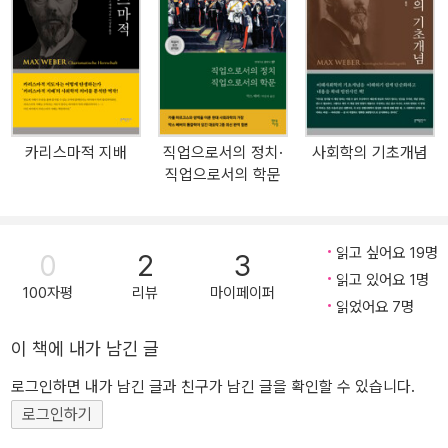
읽어야 하는 저서라 할 수 있다. 이 책은 《경제와 사회》 제2부 9장
다.
〈지배 사회학〉의 2절 〈관료제 지배의 본질, 전제 조건 및 발전(Wese
n, Voraussetzungen und Entfaltung derburokratischen Herrsch
aft)〉을 번역한 것이다. 베버의 관료제 이론에 대한 보충적인 이해를
돕기 위해 두 개의 글을 부록으로 실었다. 하나는 《경제와 사회》 제1
부 3장 〈지배의 유형〉의 2절 〈관료제의 행정 직원을 갖춘 합법적 지배
카리스마적 지배
직업으로서의 정치·
사회학의 기초개념
(Die legaleHerrschaft mit burokratischem Verwaltungsstab)〉이
직업으로서의 학문
며, 다른 하나는 막스 베버가 1918년 오스트리아 장교들에게 한 강연
문 〈사회주의〉이다. 베버는 현대 사회의 합리화 경향에 주목하면서 권
력과 지배의 문제에 대해 깊이 연구했다. 그는 지배자의 권위와 명령
읽고 싶어요 19명
0
2
3
을 정당화하는 근거에 따라서 지배를 합법적 지배, 전통적 지배, 카리
읽고 있어요 1명
스마적 지배로 구분하였다. 합법적 지배는 규칙(법)이 형식상 올바른
100자평
리뷰
마이페이퍼
읽었어요 7명
절차를 통해서 제정되었기 때문에 정당하며, 그 규칙에 따라 지명된
지도자의 지배는 정당성을 갖는다는 믿음에 근거하고 있는데, 관료제
이 책에 내가 남긴 글
는 이 합법적 지배의 가장 순수한 형태이다. 관료제는 합리적인 원칙
로그인하면 내가 남긴 글과 친구가 남긴 글을 확인할 수 있습니다.
에 따라 체계화된 조직이다. 관료는 위계질서 속에서 비인격적인 규
로그인하기
칙에 따라 행동하며, 그의 업무와 권한은 엄격하게 한정되어 있다. 베
버가 제시하는 이념형으로서의 관료제 개념은 국가의 행정 기구만이