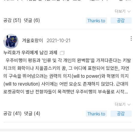
많이 바뀌었지만, 지배 기구는 본질적으로 똑같았다. 이 기구는 근대
최대 쟁점이 된 한국의 부동산 위기> 中 2022년 2월 <르몽드 디플
적인 정보 수단이나 통신 수단(전신)을 지배하는 한 폭력으로 전혀 새
더보기
로마티크>에는 한국 대선 관련 기사2편이 다뤄졌다. 그 중 하나인 <
로운 지배 조직을 만들어 낸다는 의미에서의 '혁명'을 점점 더 불가능
공감 (
51
)
댓글 (6)
선거의 최대 쟁점이 된 한국의 부동산 위기>는 수도권 특히 서울 표
하게 만든다. 그렇기 때문에 그 기구는 '혁명'을 '쿠데타'로 대체하였
심에 결정적인 영향을 미치고 있는 현 상황을 잘 분석한 글이라 여겨
다. 왜냐하면, 프랑스에서는 성공한 변혁이 모두 그러한 것으로 끝나
져 일부를 옮겨본다. 기사는 정부의 부동산 가격을 억제하려는 정부
버렸기 때문이다.._ 막스 베버, <관료제>, p64 또한, 막스는 <관료제
겨울호랑이
2021-10-21
메뉴
의 정책이 실패로 이어지면서 정부에 대한 실망감이 표심이반으로 이
>에서 민주주의 체제가 효율적인 운영을 위해 도입한 관료제가 도리
누리호가 우리에게 남긴 과제
어지고 있음을 전한다. 2021년 후반부부터 집값이 하향세로 접어들
어 민주주의와 충돌하는 모순을 지적한다. 근대화의 산물로 여겨지는
우주비행이 평등과 '인류 및 각 개인의 완벽함'을 가져다준다는 키발
었다고 하지만 아직 떠난 민심을 잡기에는 부족하다는 기사의 분석은
민주주의와 민주주의가 도입한 관료제의 충돌. 이것은 효율적인 근대
치크의 화학이나 치올콥스키의 꿈, 그 어디에 표현되어 있었든, 자연
현재의 선거 상황을 잘 설명한다. 현 시점에서 부동산 정책에 대한 정
사회 조직인 관료제가 구성원들의 자기 보존 욕구로 인해 일종의 카
의 구속을 뛰어넘으려는 권력의 의지(will to power)와 혁명의 의지
부의 실패는 명확해 보인다. 그렇다면, 정부의 정책 방향은 잘못 되었
르텔(Kartell) 또는 조합(組合)화 되는 것은 중세 질서로의 회귀는 아
(will to revolution) 사이에는 어떤 모순도 존재하지 않았다. 근대의
는가? 이번 페이퍼에서는 이에 대해 살펴보려고 한다. 특히 문재인 정
닐까. 일종의 도제 집단화되어 세습화되는 모습 안에서 '근대화 안의
로켓공학이 별난 전향자들이 목격햇던 우주비행의 부속물로 시작되
부에 대한 실망감이 극에 달한 18~30세 청년층에서 이런 분위기가
반근대적 요소'를 발견하게 된다. 그리고, 이러한 요소가 관료제의 부
었음은 분명했다. 그러나 시간이 지나면서 먼저 군사적 필수품이 되
두드러진다. 임기 초반에 정부는 다주택자들이 보유한 주택의 일부를
정적 모습 중 하나가 아닐까. 관료제 조직은 보통 다음과 같이 해서 지
더보기
더니 후에는 경쟁하는 기술관료 체계의 시대에서 역동성의 상징이 되
매도하도록 보유세를 대폭 인상했다. 그러나 양도세도 인상한 탓에,
배력을 갖는다. 즉, 조직은 경제적 및 사회적 차이의 중요성이 적어도
공감 (
41
)
댓글 (4)
었다. _ 월터 맥두걸, <하늘과 땅 1>, p30 월터 맥두걸(Walter A. Mc
다주택자들은 양도세 부담으로 보유한 주택을 선뜻 내놓지 않았다...
상대적으로는 평준화된 것에 기초해서 행정 기능을 담당한다. 관료제
Dougall, 1946 ~ )의 <하늘과 땅 The Heavens And the Earth: A
정부는 부동산 세금을 올리고 은행이 대출규제를 강화하면, 자산가들
조직은 동질적인 작은 단위의 민주주의적 자치 행정과는 달리, 특히
Political History of the Space Age>은 나치의 V2 개발로 촉발된
의 대출이 줄고 나아가 투기가 억제될 것으로 예상했다. 그러나 현실
근대 대중민주주의의 불가피한 수반 현상이다.(p55)... 우리는 다음