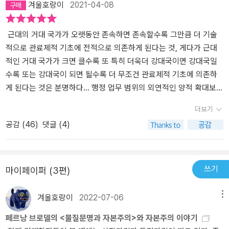
겨울호랑이
2021-04-08
근대의 거대 국가가 오랫동안 존속하면 존속할수록 그만큼 더 기술
적으로 관료제적 기초에 전적으로 의존하게 된다는 것, 게다가 근대
적인 거대 국가가 크면 클수록 또 특히 더욱더 강대국이면 강대국일
수록 또는 강대국이 되면 될수록 더 무조건 관료제적 기초에 의존하
게 된다는 것은 분명하다... 행정 업무 범위의 외연적인 양적 확대보다
는 그 집중적인 질적 확대와 내적인 발전이 관료제화의 원인이다. _
더보기
막스 베버, <관료제>, p35 막스 베버(Maximilian Carl Emil Weber,
공감 (
46
)
댓글 (4)
1864 ~ 1920)는 <관료제 Wesen, Voraussetzungen und Entfalt
ung der burokratischen Herrschaft>에서 사회가 복잡해 질수록
'관료'에 의한 의존도가 높아질 수 밖에 없음을 지적한다. 막스의 분석
에 따르면 생산 양식 중 하나인 분업(分業)이 점차 보편화되면서, 보
쓰기
마이페이퍼 (3편)
다 전문적인 집단 - 관료제-의 출현, 확대는 자연스럽게 다가온다. 이
를 따른다면, 그들이 자신들의 분야에서 실질적인 권력을 쥐게 되는
겨울호랑이
2022-07-06
메뉴
것도 당연할 것이다. 무엇보다 관료제화는 전문가 훈련을 받았으며,
페르낭 브로델의 <물질문명과 자본주의>와 자본주의 이야기
또 끊임없는 실습을 통해 더욱더 자신을 훈련시키는 직원들에게 개별