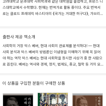
고려대학교 문과대학 사회학과와 같은 대학원을 졸업하고, 프랑스 니
는 하이델베르크 대학의 경제학 및 재정학 정교수로 초빙되었으나,
스대학교에서 수학했다. 현재는 번역가로 활동 중이다. 주요 번역서
얼마 후 심한 정신적 질환을 앓게 되어 1903년 10월 대학에서 물러
로는 클로드 프레데릭 바스티아의 《국가는 거대한 허구다》, 가브리엘
나 명예교수가 되었다. 1904년 베르너 좀바르트 및 에드가 야페와
타르드의 《모방의 법칙》, 《여론과 군중》, 표트르 크로포트킨의 《빵의
『사회과학 및 사회정책 저널』의 공동 편집인이 되었다. 독일 사회학
쟁취》, 막스 베버의 《관료제》, 《사회학의 기초개념》, 《직업으로서의
회가 탄생하는 데 ‘산파’ 역할을 했으며, 1909년 이 학회가 창립되었
학문》, 《직업으로서의 정치》, 《유교와 도교》, 베르너 좀바르트의 《전
을 때 회계 담당 이사가 되었다. 또한 같은 해에 방대한 사회과학 총서
출판사 제공 책소개
쟁과 자본주의》,《사치와 자본주의》, 칼 뢰비트의 《베버와 마르크스》,
『사회경제학 개요』의 조직과 편집을 담당했으며, 사회정책학회 총회
데이비드 리스먼의 《고독한 군중》, 세르주 모스코비치의 《군중의 시
사회학의 거장 막스 베버, 현대 사회의 관료제를 분석하다! ― 현대
에서 벌어진 가치판단 논쟁에서 가치판단 중지의 원칙을 옹호했다. 1
대》, 그랜트 매크래켄의 《문화와 소비》, 하비 콕스의 《세속도시》 등
사회 분석과 막스 베버의 방법론인 이념형을 이해하기 위해 꼭 읽어
919년 뮌헨 대학의 사회과학, 경제사 및 경제학 정교수로 초빙되었
이 있다.
야 하는 역작 막스 베버는 현대 사회학을 창시한 사상가 중 한 사람으
으나, 1920년 6월 14일 급작스런 폐렴으로 한창 원숙한 지적 경지에
로 꼽힌다. 베버는 역사와 경제, 정치, 법제도, 종교, 철학 등 거의 모
이른 56세에 세상을 떠나 그의 영원한 정신적 고향인 하이델베르크
든 인문 사회과학적 현상들을 자기의 연구 주제로 끌어왔으며, 이러
에 안장되었다. 그는 『경제와 사회』 및 『종교사회학 논총』(전3권) 등
한 현상들을 사회학적으로 분석하기 위해 방법론과 이론을 만들어내
을 비롯해 문화과학과 사회과학 담론의 다양한 차원 ― 이론적 논의,
현대 사회학의 기초를 마련하는 데 결정적 기여를 했다. 이번에 문예
이 상품을 구입한 분들이 구매한 상품
경험적 연구, 역사적 접근, 비교 연구, 방법론적 고찰, 그리고 이론과
출판사에서 출간된 《관료제》는 관료제가 확산되고 있던 당시 시대적
실천의 관계 등 ― 에 걸쳐 실로 거대한 지적 유산을 남겼다. 총 3부
상황을 통해 현대 사회의 합리화 경향을 짚어내고 있으며, 또한 이를
43권(실제로는 54권)으로 구성된 『막스 베버 전집』(Max Weber-G
이념형적으로 분석하고 있어 막스 베버의 방법론 이해를 위해서도 꼭
esamtausgabe)은 1984년부터 출간되기 시작해 2020년 완간되었