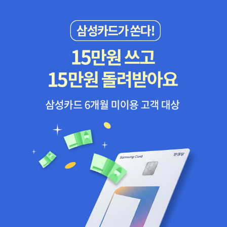
시민들'은 고별연설이 경고했던 것처럼 군산(軍産)의 영향력이 언제
가계대출 증가율이 전반적으로 양의 상관관계가 있음을 직관적으로
학부모만의 문제는 아닐 것임을 다시 실감하게 된다... 이러한 발전은
'부당하게' 또는 '잘못 준' 권력, '포획된' 공공정책이 되는지 어떻게 판
보여주며, [그림1]에서는 특히 2019년 이후 급격히 우상향하는 그래
무엇보다도 전문 시험을 통해 획득한 교육 증서가 지닌 사회적 위세
단할 수 있을까? 이전에는 자율적이었던 과학적, 군사적, 산업적, 학
프의 기울기를 확인할 수 있다. 전반적으로 관계가 양의 관계 있음을
로 인해 강력하게 촉진된다. 그리고 이 사회적 위세 자체가 다시 경제
술적 제도들은 그 자체가 국가 기술관료제로 점차 빠져들었다 - 아이
확인 후 상관분석(相關 分析, Correlation analysis)을 통해 이들간
적인 이익으로 전환될수록 그 발전은 한층 더 족친된다... 종합 대학,
크도 인정했듯, 기술관료제는 '절박한 필요'였다. _ 월터 맥두걸, <하
의 관계를 보다 상세히 살펴보자. 상관분석은 EXCEL로도 수행할 수
공과 대학, 상과 대학의 졸업장 발부, 일반적으로 모든 분야에서의 교
늘과 땅 1>, p443 1960년대 이후 미-소 양국의 우주시대는 이념의
있으나, 이번 분석에서는 통계 프로그램인 SPSS를 활용하여 실행하
육 증서 발급 요구는 관청이나 사무실에서의 특권층 형성을 조장한
대결장으로 전개된다. 1호 인공위성과 최초의 우주비행사의 타이틀
였다.[표1] 경상수지, 부동산지수, M2평잔, 가계대출 증가율간의 상
다.(p83)... 교육 제도의 기초에 관한 현대의 모든 논의의 배후에는
도 소련에게 빼앗긴 미국은 이후 아폴로 계획(Project Apollo)을 통
관분석 결과(by 겨울호랑이) 상관분석 결과 전반적으로 이들 요인들
옛 '교양인' 형 型 대 '전문인' 형의 투쟁이 어떤 결정적인 장소에 숨어
해 유인달탐험에 성공하면서 미국의 승리로 끝나는 듯 했지만, 보다
간에는 양의 상관관계가 있으며, 특히 수도권과 전국의 부동산 지수
있다._ 막스 베버, <관료제>, p86순전히 관료제적인 행정, 다시 말해
시급한 현안에 들어갈 비용이 다수의 삶과 관련없는 사업에 투입되며
와 통화량 지표인 M2 평잔증가율 간에는 매우 강한 양의 상관관계가
서 서류에 의한 관료제적 - 단일 지도 행정은 모든 경험에 따르면 순
냉전(冷戰) 이후 우주전쟁 또한 막을 내리게 되었다. 결국, 우주전쟁
있음을 확인하게 된다. 이와 함께 가계대출증가율과 부동산 지수, 통
전히 기술적으로 최고도의 성과를 달성할 수 있는 형태의 지배 행사
의 결말은 흐지부지되고 마는데, 월터 맥두걸은 <하늘과 땅>에서 '인
화량 간에는 뚜렷한 양의 상관관계가 있는 것으로 보여지나, 당초 가
이다.- P100
류의 꿈'이 점차 기술관료라는 특정집단의 밥그릇으로 몰락하는 과정
설과는 달리 경상수지 증가율이 부동산 가격에 미치는 영향은 생각보
을 잘 보여준다. 아폴로의 첫 번째 아이러니는 시간이 흐르면서 수단
다 크지 않은 것으로 분석된다. 상관분석만으로 이들간 인과관계를
이 목적보다 더 중요해졌다는 것이다. 수단 - 기술관료제 - 은 새로운
설명하기에는 한계가 있지만, 큰 틀에서 방향성만 확인하는 것으로
국가 의제 대부분의 항목에 적용될 수 없다는 사실이 밝혀졌지만 말
하자.[그림2] 가계신용동향(e-나라지표) 이상의 분석자료와 함께 최
이다. 달에 가는 것은 기술적 문제였다. 그러나 차별이나 빈곤, 심지어
근 꾸준히 증가한 가계신용동향의 자료를 함께 참조한다면, 정부는