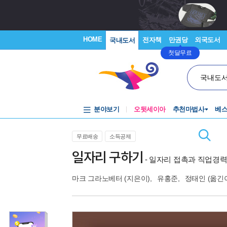
HOME
전자책
만권당
외국도서
국내도서
첫달무료
국내도
분야보기
오뒷세이아
추천마법사
베
무료배송
소득공제
일자리 구하기
- 일자리 접촉과 직업경력
마크 그라노베터
(지은이),
유홍준
,
정태인
(옮긴