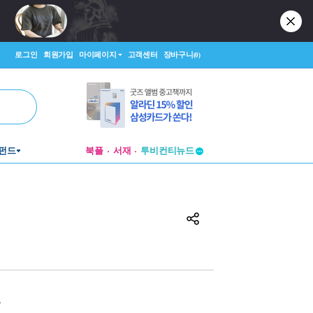
로그인
회원가입
마이페이지
고객센터
장바구니
(0)
펀드
북플
서재
투비컨티뉴드
창작플랫폼
투비컨티뉴드
원