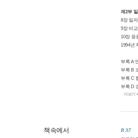
제2부 
8장 일자
9장 비교
10장 응용
1994년
부록 A 
부록 B 
부록 C 
부록 D 
더보기
책속에서
P. 37