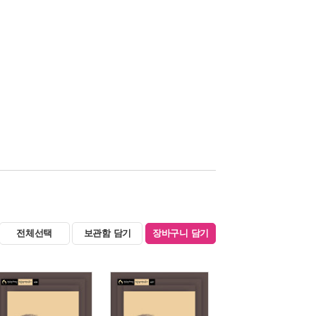
전체선택
보관함 담기
장바구니 담기