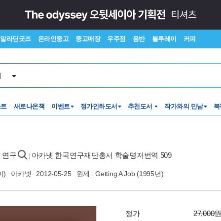
알라딘굿즈
온라인중고
중고매장
우주점
음반
블루레이
커피
서
스트
새로나온책
이벤트
정가인하도서
추천도서
작가와의 만남
북
 연구
아카넷 한국연구재단총서 학술명저번역 509
|
이)
아카넷
2012-05-25
원제 : Getting A Job (1995년)
정가
27,000