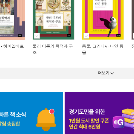
- 하이델베르
물리 이론의 목적과 구
동물, 그러니까 나인 동
조
물
더보기