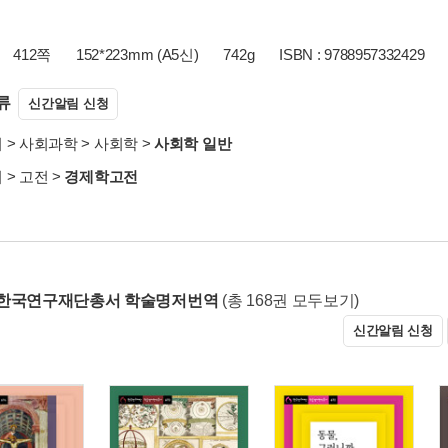
412쪽
152*223mm (A5신)
742g
ISBN : 9788957332429
류
신간알림 신청
서
>
사회과학
>
사회학
>
사회학 일반
서
>
고전
>
경제학고전
 한국연구재단총서 학술명저번역
(총 168권 모두보기)
신간알림 신청