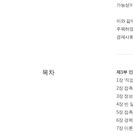
가능성이
이와 같
주목하였
경제사회
목차
제1부 
1장 ‘직
2장 접촉
3장 정보
4장 빈 
5장 접촉
6장 경력
7장 이론