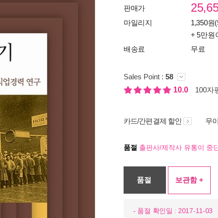
25,6
판매가
마일리지
1,350원(
+ 5만원
배송료
무료
Sales Point :
58
10.0
100자평
카드/간편결제 할인
무이
품절
출판사/제작사 유통이 중단
품절
보관함 +
- 품절 확인일 : 2017-11-03