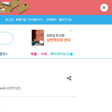
로그인
회원가입
마이페이지
고객센터
장바구니
(0)
투비컨티뉴드
펀드
북플
서재
창작플랫폼
투비컨티뉴드
tacle (1971년)
원