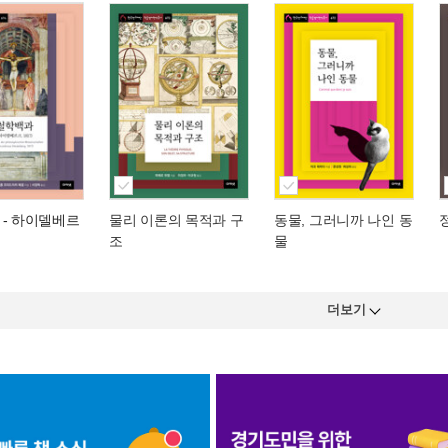
- 하이델베르
물리 이론의 목적과 구
동물, 그러니까 나인 동
조
물
더보기