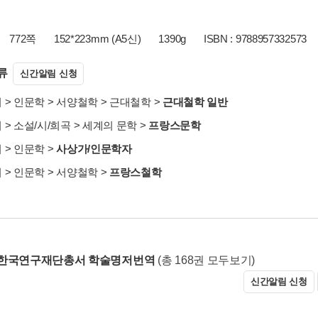
772쪽
152*223mm (A5신)
1390g
ISBN : 9788957332573
류
신간알림 신청
서
>
인문학
>
서양철학
>
근대철학
>
근대철학 일반
서
>
소설/시/희곡
>
세계의 문학
>
프랑스문학
서
>
인문학
>
사상가/인문학자
서
>
인문학
>
서양철학
>
프랑스철학
 한국연구재단총서 학술명저번역
(총 168권 모두보기)
신간알림 신청