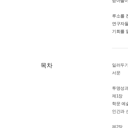
받아들이
루소를 
연구자들
기회를 
목차
일러두
서문
투명성과
제1장
학문 예술
인간과 
제2장