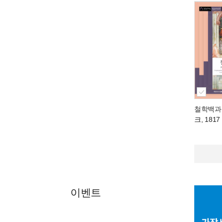
철학백과
크, 1817
이벤트