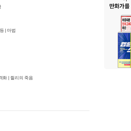
합
등 | 마법
신격화 | 쥘리의 죽음