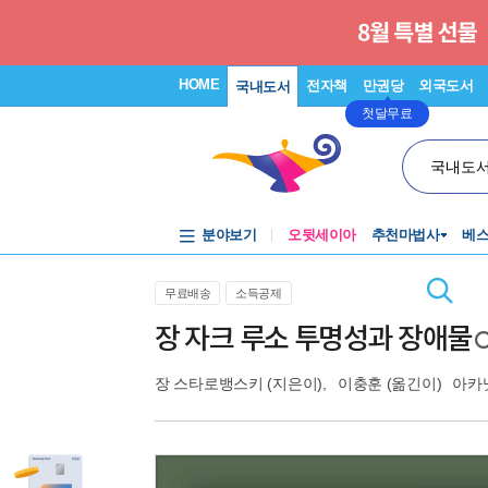
HOME
전자책
만권당
외국도서
국내도서
첫달무료
국내도
분야보기
오뒷세이아
추천마법사
베
무료배송
소득공제
장 자크 루소 투명성과 장애물
장 스타로뱅스키
(지은이),
이충훈
(옮긴이)
아카