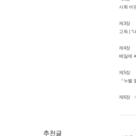
사회 비판
제3장
고독 | 
제4장
베일에 싸
제5장
『누벨 엘
제6장
추천글