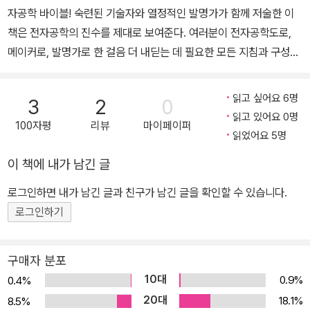
자공학 바이블! 숙련된 기술자와 열정적인 발명가가 함께 저술한 이
프로세스》, 《레시피로 배우는 아두이노 쿡북(제3판)》 등이 있다.
책은 전자공학의 진수를 제대로 보여준다. 여러분이 전자공학도로,
메이커로, 발명가로 한 걸음 더 내딛는 데 필요한 모든 지침과 구성도,
그림을 싣고 있으며, 이를 통해 적절한 부품을 선택하고, 회로를 설계
해 제작하고, 마이크로컨트롤러 및 IC를 사용하고, 최신 소프트웨어
읽고 싶어요 6명
3
2
0
도구를 고르고, 완성된 창작물을 검사 및 수정하는 방법을 제공한다.
읽고 있어요 0명
100자평
리뷰
마이페이퍼
따라 하며 익히기에 좋은 이 책은 여러분의 전자공학 지식을 넓히고,
읽었어요 5명
멋진 창작물을 만들기 위한 기술을 구축하는 새로운 지침을 제공할
이 책에 내가 남긴 글
것이다. 이 책의 주요 내용 ■ 저항기, 커패시터, 인덕터, 변압기 ■ 다
이오드, 트랜지스터, 집적 회로 ■ 광 전자기기, 태양 전지, 광트랜지
로그인하면 내가 남긴 글과 친구가 남긴 글을 확인할 수 있습니다.
스터 ■ 센서, GPS 모듈, 터치스크린 ■ 연산 증폭기, 조정기, 전원
로그인하기
공급장치 ■ 디지털 전자기기, LCD 디스플레이, 논리 게이트 ■ 마이
크로컨트롤러, 프로토타입 제작용 플랫폼 ■ 조합형 및 순차형 프로
구매자 분포
그래머블 로직 ■ DC 모터, RC 서보, 스테퍼 모터 ■ 마이크, 오디오
10대
0.9%
0.4%
증폭기, 스피커 ■ 모듈형 전자기기와 프로토타입
20대
18.1%
8.5%