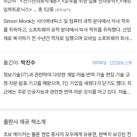
최근작 :
<전기전자공학개론>
,
<모두를 위한 실용 전자공학>
,
<해킹
일렉트로닉스>
… 총 52종
(모두보기)
Simon Monk는 사이버네틱스 및 컴퓨터 과학 분야에서 석사 학위
를 취득하고, 소프트웨어 공학 분야에서 박사 학위를 취득했다. 산업
체로 복귀하기 전 수년간 학자로 일했으며 모바일 소프트웨어 회사인
모모넷(Momote Ltd)을 공동 창립했다. 그는 어릴 때부터 전자공학
에 관심이 있었고, 이후 아내 Linda와 함께 설립한 회사인 몽크메이
옮긴이:
박진수
저자파일
신간알림 신청
크스(MonkMakes Ltd)의 제품을 설계하기도 했다. Monk가 집필
한 전자공학 관련 도서로는 『Programming Arduino』(맥그로힐, 2
정보기술(IT)과 관련하여 다양한 개발·저술·번역·기술 편집·기술 교
011), 『Hacking Electronics』(TAB Books, 2013), 『Programmi
정·자문·발표·기고를 해왔으며, 1인 기업을 세웠다가 닫기도 했다. 최
ng the Raspberry Pi』(맥그로힐, 2012) 등이 있다.
근에는 주로 인공지능과 관련한 번역·자문·강의를 하고 있다. 저술하
고 번역한 책들이 많아서 좁은 지면에 모두 나열하기 어렵지만, 원하
는 독자라면 이 책들을 온라인 서점에서 역자의 이름으로 쉽게 검색
해서 찾아볼 수 있을 것이다. 제이펍에서 출간한 번역서로는 《케라스
출판사 제공 책소개
창시자의 딥러닝 with R》, 《R로 배우는 텍스트 마이닝》, 《파이썬으
초보 메이커는 물론 현업 종사자 모두에게 유용한, 완벽히 보강된 전
로 배우는 응용 텍스트 분석》, 《검색을 위한 딥러닝》, 《객체지향 사고