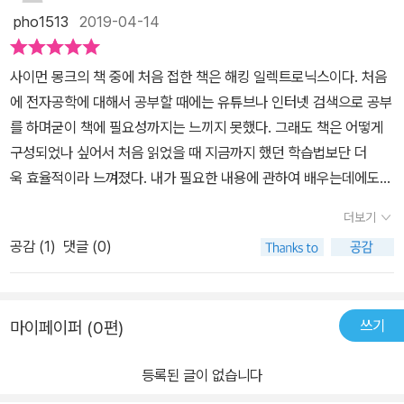
pho1513
2019-04-14
사이먼 몽크의 책 중에 처음 접한 책은 해킹 일렉트로닉스이다. 처음
에 전자공학에 대해서 공부할 때에는 유튜브나 인터넷 검색으로 공부
를 하며굳이 책에 필요성까지는 느끼지 못했다. 그래도 책은 어떻게
구성되었나 싶어서 처음 읽었을 때 지금까지 했던 학습법보단 더
욱 효율적이라 느껴졌다. 내가 필요한 내용에 관하여 배우는데에도
오래 기억하지 못하는 게 문제였는데 책으로 접하면서 검색시간을 아
더보기
끼면서 필요한 내용은 50% 이상 익힐 수 있었다(이전까진 30% 정
공감 (
1
)
댓글 (0)
도였다) 그다음으로 읽은 게 아두이노, 라즈베리 파이 프로그래밍이
었고 이 책들을 읽으면서 더 깊게 배우고 싶은데 어떻게 하면 좋을까
생각하다 읽게 된 게 이 책이다. 이 책을 읽게 되면 표지에 핀셋으
쓰기
마이페이퍼 (0편)
로 집고 있는 저 직접 회로의 내부가 어떻게 생겼는지 알게 될 것이
고 표지를 넘긴 순간 전자공학의 1/3은 알 수 있을 것이다 1장 반에
등록된 글이 없습니다
걸쳐 배우게 될 내용의 전반에 관한 내용을 간결하게 정리해 놓았고