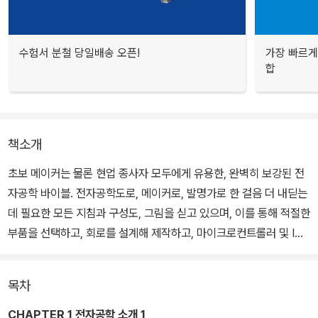
수험서 분철 당일배송 오픈!
가장 빠르게
합
책소개
초보 메이커는 물론 현업 종사자 모두에게 유용한, 완벽히 보강된 전
자공학 바이블. 전자공학도로, 메이커로, 발명가로 한 걸음 더 내딛는
데 필요한 모든 지침과 구성도, 그림을 싣고 있으며, 이를 통해 적절한
부품을 선택하고, 회로를 설계해 제작하고, 마이크로컨트롤러 및 IC
를 사용하고, 최신 소프트웨어 도구를 고르고, 완성된 창작물을 검사
및 수정하는 방법을 제공한다.
목차
CHAPTER 1 전자공학 소개 1