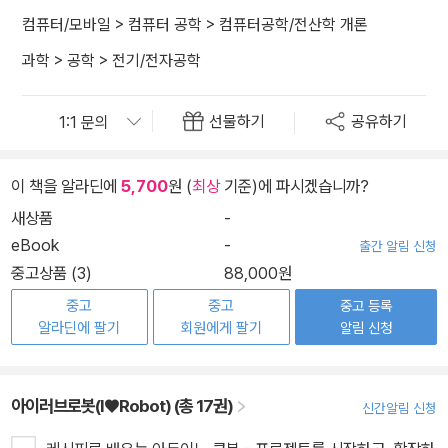
컴퓨터/모바일
>
컴퓨터 공학
>
컴퓨터공학/전산학 개론
과학
>
공학
>
전기/전자공학
선물하기
공유하기
이 책을 알라딘에
5,700
원 (
최상
기준)에 파시겠습니까?
새상품
-
eBook
-
출간 알림 신청
중고상품 (3)
88,000원
중고
중고
중고 등록
알라딘에 팔기
회원에게 팔기
알림 신청
아이러브로봇(I♥Robot) (총 17권)
신간알림 신청